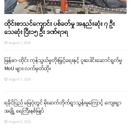
ထိုင်းစာသင်ကျောင်း ပစ်ခတ်မှု အနည်းဆုံး ၇ ဦး
သေဆုံး ပြီး၁၅ ဦး ဒဏ်ရာရ
August 7, 2026
မြန်မာ-ထိုင်း ကုန်သွယ်မှုတိုးမြှင့်ရေးနှင့် ပူးပေါင်းဆောင်ရွက်မှု
MoU များ လက်မှတ်ထိုး
August 7, 2026
ရခိုင်ပြည် မြေပုံတွင် မိုးဆက်တိုက်ရွာသွန်းမှုကြောင့် ကျေးရွာ
အချို့ ရေကြီးနစ်မြုပ်
August 6, 2026