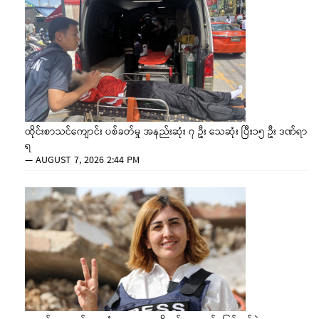
ထိုင်းစာသင်ကျောင်း ပစ်ခတ်မှု အနည်းဆုံး ၇ ဦး သေဆုံး ပြီး၁၅ ဦး ဒဏ်ရာ
ရ
—
AUGUST 7, 2026 2:44 PM