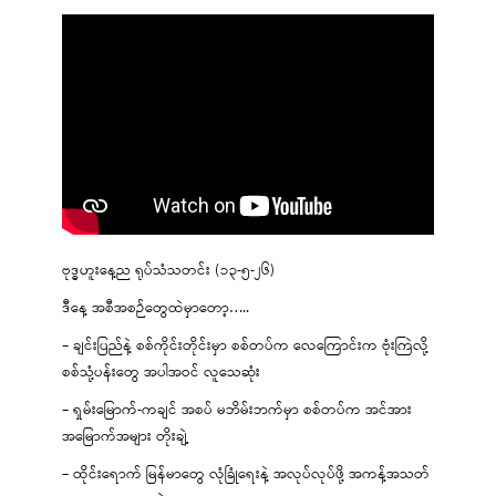
ဗုဒ္ဓဟူးနေ့ည ရုပ်သံသတင်း (၁၃-၅-၂၆)
ဒီနေ့ အစီအစဉ်တွေထဲမှာတော့…..
– ချင်းပြည်နဲ့ စစ်ကိုင်းတိုင်းမှာ စစ်တပ်က လေကြောင်းက ဗုံးကြဲလို့
စစ်သုံ့ပန်းတွေ အပါအဝင် လူသေဆုံး
– ရှမ်းမြောက်-ကချင် အစပ် မဘိမ်းဘက်မှာ စစ်တပ်က အင်အား
အမြောက်အများ တိုးချဲ့
– ထိုင်းရောက် မြန်မာတွေ လုံခြုံရေးနဲ့ အလုပ်လုပ်ဖို့ အကန့်အသတ်