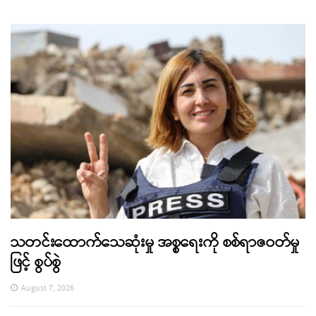
သတင်းထောက်သေဆုံးမှု အစ္စရေးကို စစ်ရာဇဝတ်မှု
ဖြင့် စွပ်စွဲ
August 7, 2026