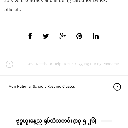
survive the attack and is being cared for by KIO
officials.
Govt Needs To Help IDPs Struggling During Pandemic
Mon National Schools Resume Classes
ဗုဒ္ဓဟူးနေ့ည ရုပ်သံသတင်း (၁၃-၅-၂၆)