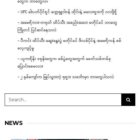
တွေက ဘာတွေလဲ။
– UFC ခါးပတ်ပိုင်ရှင် ဂျော့ရှူဝါဗန် ထိုင်းနဲ့ မလေးရှားကို လာဖို့ရှိ
– အမေရိကား-တရုတ် ထိပ်သီး အစည်းအဝေး မတိုင်ခင် ဘာတွေ
ကြိုတင် ပြင်ဆင်နေသလဲ
– ပီကင်း ထိပ်သီး ဆွေးနွေးပွဲ မတိုင်ခင် ဖိလစ်ပိုင်နဲ့ အမေရိကန် စစ်
လေ့ကျင့်မှု
– ယူကရိန်း ဒရုန်းတွေက စစ်ပွဲတွေအတွက် ခေတ်သစ်တစ်ခု
ပြောင်းစေမလား
– ၂ နှစ်ကျော်က မြုပ်သွားတဲ့ ရုရှား သင်္ဘောမှာ ဘာတွေပါသလဲ
NEWS