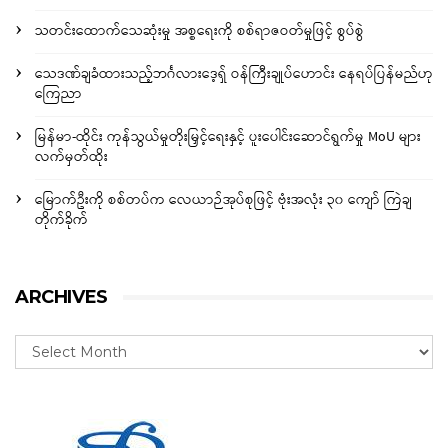
သတင်းထောက်သေဆုံးမှု အစ္စရေးကို စစ်ရာဇဝတ်မှုဖြင့် စွပ်စွဲ
သေဒဏ်ချခံထားသည့်ဘင်္ဂလားဒေ့ရှ် ဝန်ကြီးချုပ်ဟောင်း နေရပ်ပြန်မည်ဟု
ကြေညာ
မြန်မာ-ထိုင်း ကုန်သွယ်မှုတိုးမြှင့်ရေးနှင့် ပူးပေါင်းဆောင်ရွက်မှု MoU များ
လက်မှတ်ထိုး
မြောက်ဦးကို စစ်တပ်က လေယာဉ်အုပ်စုဖြင့် ဗုံးအလုံး ၃၀ ကျော် ကြဲချ
တိုက်ခိုက်
ARCHIVES