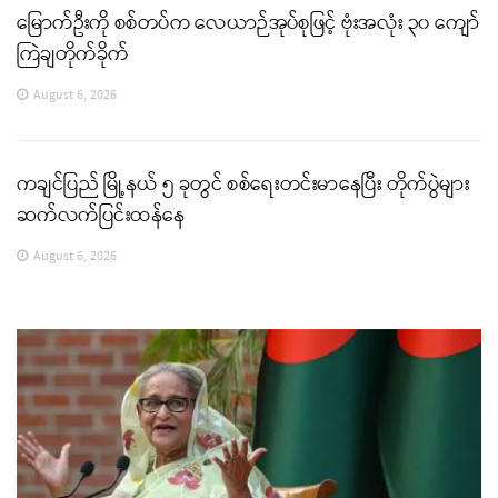
မြောက်ဦးကို စစ်တပ်က လေယာဉ်အုပ်စုဖြင့် ဗုံးအလုံး ၃၀ ကျော်
ကြဲချတိုက်ခိုက်
August 6, 2026
ကချင်ပြည် မြို့နယ် ၅ ခုတွင် စစ်ရေးတင်းမာနေပြီး တိုက်ပွဲများ
ဆက်လက်ပြင်းထန်နေ
August 6, 2026