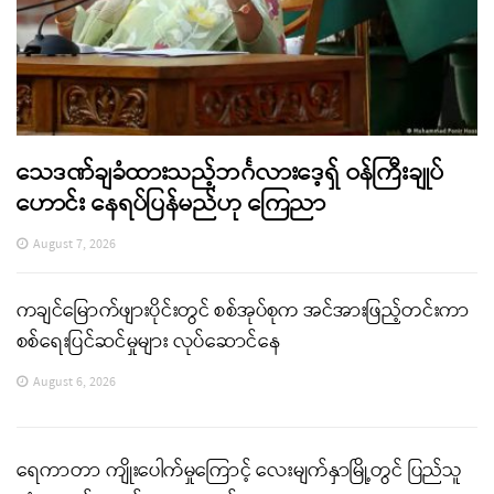
သေဒဏ်ချခံထားသည့်ဘင်္ဂလားဒေ့ရှ် ဝန်ကြီးချုပ်
ဟောင်း နေရပ်ပြန်မည်ဟု ကြေညာ
August 7, 2026
ကချင်မြောက်ဖျားပိုင်းတွင် စစ်အုပ်စုက အင်အားဖြည့်တင်းကာ
စစ်ရေးပြင်ဆင်မှုများ လုပ်ဆောင်နေ
August 6, 2026
ရေကာတာ ကျိုးပေါက်မှုကြောင့် လေးမျက်နှာမြို့တွင် ပြည်သူ