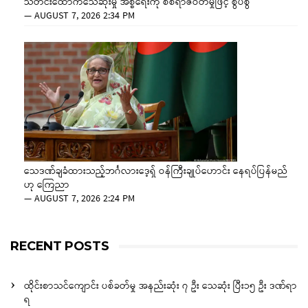
သတင်းထောက်သေဆုံးမှု အစ္စရေးကို စစ်ရာဇဝတ်မှုဖြင့် စွပ်စွဲ
—
AUGUST 7, 2026 2:34 PM
သေဒဏ်ချခံထားသည့်ဘင်္ဂလားဒေ့ရှ် ဝန်ကြီးချုပ်ဟောင်း နေရပ်ပြန်မည်
ဟု ကြေညာ
—
AUGUST 7, 2026 2:24 PM
RECENT POSTS
ထိုင်းစာသင်ကျောင်း ပစ်ခတ်မှု အနည်းဆုံး ၇ ဦး သေဆုံး ပြီး၁၅ ဦး ဒဏ်ရာ
ရ