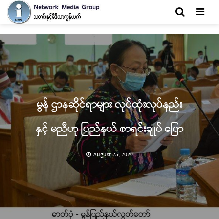
Men
မွန် ဌာနဆိုင်ရာများ လုပ်ထုံးလုပ်နည်း
နှင့် မညီဟု ပြည်နယ် စာရင်းချုပ် ပြော
August 25, 2020