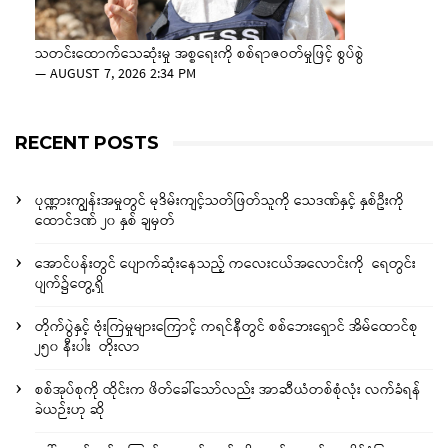
သတင်းထောက်သေဆုံးမှု အစ္စရေးကို စစ်ရာဇဝတ်မှုဖြင့် စွပ်စွဲ
—
AUGUST 7, 2026 2:34 PM
RECENT POSTS
ပုဏ္ဏားကျွန်းအမှုတွင် မုဒိမ်းကျင့်သတ်ဖြတ်သူကို သေဒဏ်နှင့် နှစ်ဦးကို
ထောင်ဒဏ် ၂၀ နှစ် ချမှတ်
အောင်ပန်းတွင် ပျောက်ဆုံးနေသည့် ကလေးငယ်အလောင်းကို ရေတွင်း
ပျက်၌တွေ့ရှိ
တိုက်ပွဲနှင့် ဗုံးကြဲမှုများကြောင့် ကရင်နီတွင် စစ်ဘေးရှောင် အိမ်ထောင်စု
၂၅၀ နီးပါး တိုးလာ
စစ်အုပ်စုကို ထိုင်းက ဖိတ်ခေါ်သော်လည်း အာဆီယံတစ်စုံလုံး လက်ခံရန်
ခဲယဉ်းဟု ဆို