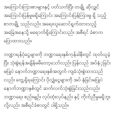
အကြောင်းကြားစာများနှင့် ပတ်သက်ပြီး တချို့ ဆိုလျှင်
အကြောင်းပြန်မှုမရှိကြောင်း အကြောင်းပြန်ကြားမှု ရှိ သည့်
စာတချို့ သည်လည်း အရေးယူဆောင်ရွက်ထားသည့်
အခြေအနေသို့ မရောက်ရှိကြောင်းလည်း အစီရင် ခံစာက
ပြောထားသည်။
ဘဏ္ဍာရန်ပုံငွေများကို ဘဏ္ဍာရေးနှစ်ကုန်ခါနီးတွင် ထုတ်ယူခဲ့
ပြီး သုံးစွဲရန်အချိန်မမီတော့သော်လည်း ပြန်လည် အပ်နံှခြင်း
မပြုပဲ နောက်ဘဏ္ဍာရေးနှစ်အတွက် ကျခံသုံးစွဲထားသည်
လည်း တွေ့ရှိရကြောင်း ပိုလျှံငွေများကို အပ် နှံခြင်းမပြုပဲ
နောက်ဘဏ္ဍာနှစ်တွင် ဆက်လက်သုံးစွဲခြင်းသည်လည်း
ဘဏ္ဍာရေး စည်းမျဉ်း လုပ်ထုံးလုပ်နည်း နှင့် ကိုက်ညီမှုမရှိဘူး
လို့လည်း အစီရင်ခံစာတွင် ပါရှိသည်။