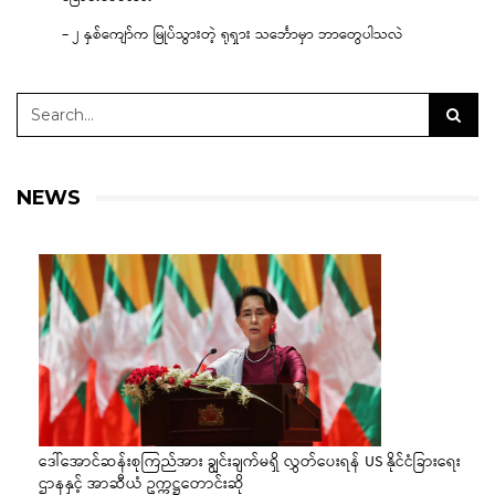
– ၂ နှစ်ကျော်က မြုပ်သွားတဲ့ ရုရှား သင်္ဘောမှာ ဘာတွေပါသလဲ
NEWS
ဒေါ်အောင်ဆန်းစုကြည်အား ချွင်းချက်မရှိ လွှတ်ပေးရန် US နိုင်ငံခြားရေး
ဌာနနှင့် အာဆီယံ ဥက္ကဋ္ဌတောင်းဆို