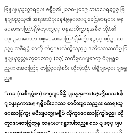
မြန္ျပည္နယ္စာရင္း စစ္ခ်ဳပ္၏ ၂၀၁၈-၂၀၁၉ ဘ႑ာေရးႏွစ္ မြ
န္ျပည္နယ္၏ အရအသံုးခန္႔မွန္းေျခေငြစာရင္း စစ္
ေဆးေတြ႔ရွိခ်က္ႏွင့္ ဝန္ႀကီးဌာနအခ်ဳိ႕ တို႔၏
ထူးျခားေသာ စစ္ေဆးေတြ႔ရွိခ်က္မ်ားႏွင့္ စပ္လ်ဥ္းသ
ည့္ အစီရင္ခံ စာကို က်င္းပလ်က္ရွိသည့္ ဒုတိယအႀကိမ္ မြ
န္ျပည္နယ္လႊတ္ေတာ္ (၁၇) ႀကိမ္ေျမာက္ ပံုမွန္အစ
ည္း အေဝးတြင္ တင္သြင္းခဲ့ၿပီး ထိုကဲ့သို႔ ပါရွိျခင္း ျဖစ္သ
ည္။
“ယခု (အစီရင္ခံစာ) တင္ျပခ်ိန္ထိ ျပန္ၾကားမႈမရွိေသးပါ၊
ျပန္ၾကားမႈ ရရွိၿပီးေသာ စာမ်ားမွာလည္း အေရးယူ
ေဆာင္ရြက္မႈ ၿပီးျပတ္မႈမရွိပဲ လိုက္နာေဆာင္ရြက္ပါမည္။ လို
က္နာေဆာင္ရြက္ရန္ လမ္းၫႊန္ထားပါသည္။ စသ ျဖင့္ ျပ