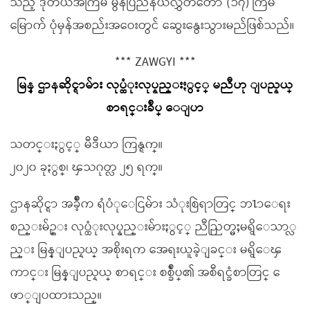
သည့် ဒုတိယအကြိမ် မွန်ပြည်နယ်လွှတ်တော် (၁၇) ကြိမ်
မြောက် ပုံမှန်အစည်းအဝေးတွင် ဆွေးနွေးသွားမည်ဖြစ်သည်။
*** ZAWGYI ***
မြန္ ဌာနဆိုင္ရာမ်ား လုပ္ထံုးလုပ္နည္းႏွင့္ မညီဟု ျပည္နယ္
စာရင္းခ်ဳပ္ ေျပာ
သတင္းႏွင့္ မီဒီယာ ကြန္ရက္။
၂၀၂၀ ခုႏွစ္၊ ၾသဂုတ္လ ၂၅ ရက္။
ဌာနဆိုင္ရာ အခ်ဳိ့က ရံပံုေငြမ်ား သံုးစြဲရာတြင္ ဘ႑ာေရး
စည္းမ်ဥ္း လုပ္ထံုးလုပ္နည္းမ်ားႏွင့္ ညီညြတ္မႈမရွိေသာ္လ
ည္း မြန္ျပည္နယ္ အစိုးရက အေရးယူခဲ့ျခင္း မရွိေၾ
ကာင္း မြန္ျပည္နယ္ စာရင္း စစ္ခ်ဳပ္၏ အစီရင္ခံစာတြင္ ေ
ဖာ္ျပထားသည္။