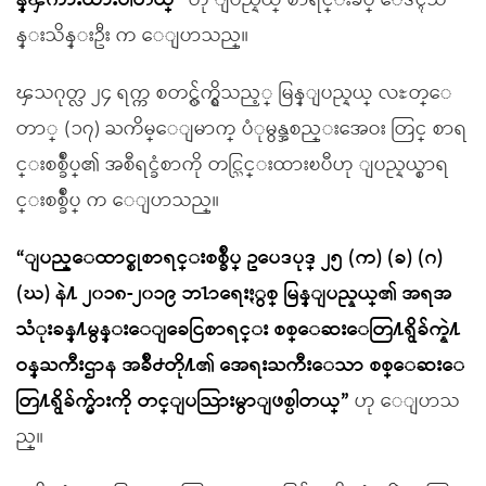
န္ၾကားထားပါတယ္”
ဟု ျပည္နယ္ စာရင္းခ်ဳပ္ ေဒၚသိ
န္းသိန္းဦး က ေျပာသည္။
ၾသဂုတ္လ ၂၄ ရက္က စတင္လ်ွက္ရွိသည့္ မြန္ျပည္နယ္ လႊတ္ေ
တာ္ (၁၇) ႀကိမ္ေျမာက္ ပံုမွန္အစည္းအေဝး တြင္ စာရ
င္းစစ္ခ်ဳပ္၏ အစီရင္ခံစာကို တင္သြင္းထားၿပီဟု ျပည္နယ္စာရ
င္းစစ္ခ်ဳပ္ က ေျပာသည္။
“ျပည္ေထာင္စုစာရင္းစစ္ခ်ဳပ္ ဥပေဒပုဒ္ ၂၅ (က) (ခ) (ဂ)
(ဃ) နဲ႔ ၂၀၁၈-၂၀၁၉ ဘ႑ာေရးႏွစ္ မြန္ျပည္နယ္၏ အရအ
သံုးခန္႔မွန္းေျခေငြစာရင္း စစ္ေဆးေတြ႔ရွိခ်က္နဲ႔
ဝန္ႀကီးဌာန အခ်ဳိ႕တို႔၏ အေရးႀကီးေသာ စစ္ေဆးေ
တြ႔ရွိခ်က္မ်ားကို တင္ျပသြားမွာျဖစ္ပါတယ္”
ဟု ေျပာသ
ည္။