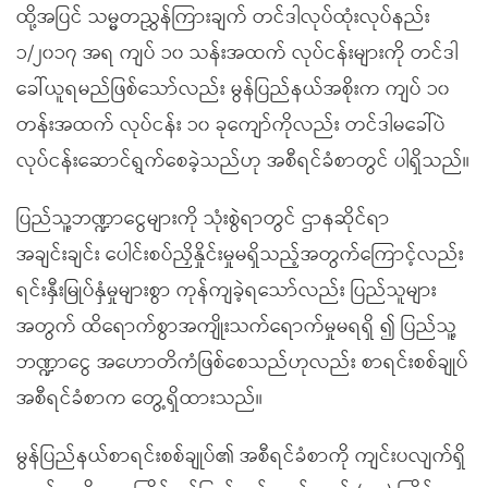
ထို့အပြင် သမ္မတညွှန်ကြားချက် တင်ဒါလုပ်ထုံးလုပ်နည်း
၁/၂၀၁၇ အရ ကျပ် ၁၀ သန်းအထက် လုပ်ငန်းများကို တင်ဒါ
ခေါ်ယူရမည်ဖြစ်သော်လည်း မွန်ပြည်နယ်အစိုးက ကျပ် ၁၀
တန်းအထက် လုပ်ငန်း ၁၀ ခုကျော်ကိုလည်း တင်ဒါမခေါ်ပဲ
လုပ်ငန်းဆောင်ရွက်စေခဲ့သည်ဟု အစီရင်ခံစာတွင် ပါရှိသည်။
ပြည်သူ့ဘဏ္ဍာငွေများကို သုံးစွဲရာတွင် ဌာနဆိုင်ရာ
အချင်းချင်း ပေါင်းစပ်ညှိနှိုင်းမှုမရှိသည့်အတွက်ကြောင့်လည်း
ရင်းနှီးမြုပ်နှံမှုများစွာ ကုန်ကျခဲ့ရသော်လည်း ပြည်သူများ
အတွက် ထိရောက်စွာအကျိုးသက်ရောက်မှုမရရှိ ၍ ပြည်သူ့
ဘဏ္ဍာငွေ အဟောတိကံဖြစ်စေသည်ဟုလည်း စာရင်းစစ်ချုပ်
အစီရင်ခံစာက တွေ့ရှိထားသည်။
မွန်ပြည်နယ်စာရင်းစစ်ချုပ်၏ အစီရင်ခံစာကို ကျင်းပလျက်ရှိ