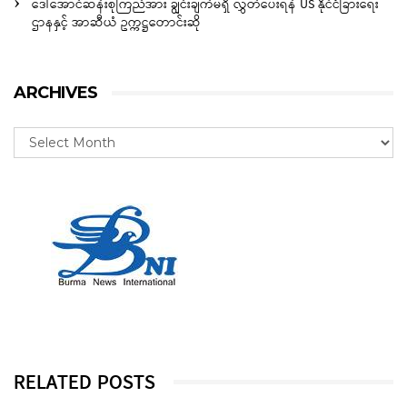
ဒေါ်အောင်ဆန်းစုကြည်အား ချွင်းချက်မရှိ လွှတ်ပေးရန် US နိုင်ငံခြားရေး
ဌာနနှင့် အာဆီယံ ဥက္ကဋ္ဌတောင်းဆို
ARCHIVES
RELATED POSTS