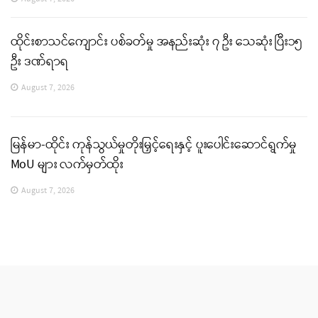
ထိုင်းစာသင်ကျောင်း ပစ်ခတ်မှု အနည်းဆုံး ၇ ဦး သေဆုံး ပြီး၁၅
ဦး ဒဏ်ရာရ
August 7, 2026
မြန်မာ-ထိုင်း ကုန်သွယ်မှုတိုးမြှင့်ရေးနှင့် ပူးပေါင်းဆောင်ရွက်မှု
MoU များ လက်မှတ်ထိုး
August 7, 2026