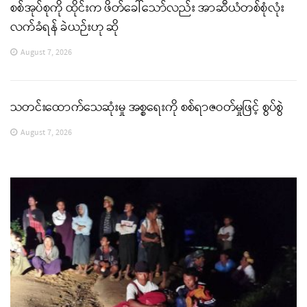
စစ်အုပ်စုကို ထိုင်းက ဖိတ်ခေါ်သော်လည်း အာဆီယံတစ်စုံလုံး
လက်ခံရန် ခဲယဉ်းဟု ဆို
August 7, 2026
သတင်းထောက်သေဆုံးမှု အစ္စရေးကို စစ်ရာဇဝတ်မှုဖြင့် စွပ်စွဲ
August 7, 2026