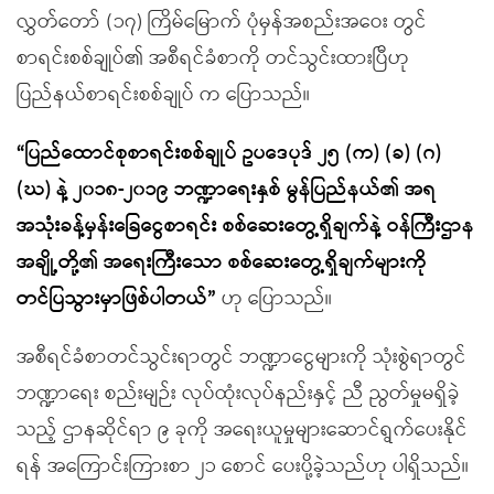
လွှတ်တော် (၁၇) ကြိမ်မြောက် ပုံမှန်အစည်းအဝေး တွင်
စာရင်းစစ်ချုပ်၏ အစီရင်ခံစာကို တင်သွင်းထားပြီဟု
ပြည်နယ်စာရင်းစစ်ချုပ် က ပြောသည်။
“ပြည်ထောင်စုစာရင်းစစ်ချုပ် ဥပဒေပုဒ် ၂၅ (က) (ခ) (ဂ)
(ဃ) နဲ့ ၂၀၁၈-၂၀၁၉ ဘဏ္ဍာရေးနှစ် မွန်ပြည်နယ်၏ အရ
အသုံးခန့်မှန်းခြေငွေစာရင်း စစ်ဆေးတွေ့ရှိချက်နဲ့ ဝန်ကြီးဌာန
အချို့တို့၏ အရေးကြီးသော စစ်ဆေးတွေ့ရှိချက်များကို
တင်ပြသွားမှာဖြစ်ပါတယ်”
ဟု ပြောသည်။
အစီရင်ခံစာတင်သွင်းရာတွင် ဘဏ္ဍာငွေများကို သုံးစွဲရာတွင်
ဘဏ္ဍာရေး စည်းမျဉ်း လုပ်ထုံးလုပ်နည်းနှင့် ညီ ညွတ်မှုမရှိခဲ့
သည့် ဌာနဆိုင်ရာ ၉ ခုကို အရေးယူမှုများဆောင်ရွက်ပေးနိုင်
ရန် အကြောင်းကြားစာ ၂၁ စောင် ပေးပို့ခဲ့သည်ဟု ပါရှိသည်။