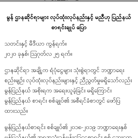
မွန် ဌာနဆိုင်ရာများ လုပ်ထုံးလုပ်နည်းနှင့် မညီဟု ပြည်နယ်
စာရင်းချုပ် ပြော
သတင်းနှင့် မီဒီယာ ကွန်ရက်။
၂၀၂၀ ခုနှစ်၊ သြဂုတ်လ ၂၅ ရက်။
ဌာနဆိုင်ရာ အချို့က ရံပုံငွေများ သုံးစွဲရာတွင် ဘဏ္ဍာရေး
စည်းမျဉ်း လုပ်ထုံးလုပ်နည်းများနှင့် ညီညွတ်မှုမရှိသော်လည်း
မွန်ပြည်နယ် အစိုးရက အရေးယူခဲ့ခြင်း မရှိကြောင်း
မွန်ပြည်နယ် စာရင်း စစ်ချုပ်၏ အစီရင်ခံစာတွင် ဖော်ပြ
ထားသည်။
မွန်ပြည်နယ်စာရင်း စစ်ချုပ်၏ ၂၀၁၈-၂၀၁၉ ဘဏ္ဍာရေးနှစ်
မွန်ပြည်နယ်၏ အရအသုံးခန့်မှန်းခြေငွေစာရင်း စစ် ဆေးတွေ့