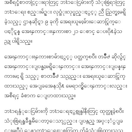
အစီရင္ခံစာတင္သြင္းရာတြင္ ဘ႑ာေငြမ်ားကို သံုးစြဲရာတြင္
ဘ႑ာေရး စည္းမ်ဥ္း လုပ္ထံုးလုပ္နည္းႏွင့္ ညီ ညြတ္မႈမရွိ
ခဲ့သည့္ ဌာနဆိုင္ရာ ၉ ခုကို အေရးယူမႈမ်ားေဆာင္ရြက္ေ
ပးႏိုင္ရန္ အေၾကာင္းၾကားစာ ၂၁ ေစာင္ ေပးပို႔ခဲ့သ
ည္ဟု ပါရွိသည္။
အေၾကာင္းၾကားစာမ်ားႏွင့္ ပတ္သက္ၿပီး တခ်ဳိ႕ ဆိုလွ်င္
အေၾကာင္းျပန္မႈမရွိေၾကာင္း အေၾကာင္းျပန္ၾ
ကားမႈ ရွိ သည့္ စာတခ်ဳိ႕ သည္လည္း အေရးယူေဆာင္ရြက္
ထားသည့္ အေျခအေနသို႔ မေရာက္ရွိေၾကာင္းလည္း
အစီရင္ ခံစာက ေျပာထားသည္။
ဘ႑ာရန္ပံုေငြမ်ားကို ဘ႑ာေရးႏွစ္ကုန္ခါနီးတြင္ ထုတ္ယူခဲ့ၿပီး
သံုးစြဲရန္အခ်ိန္မမီေတာ့ေသာ္လည္း ျပန္လည္ အပ္ႏံွျခ
င္းမျပဳပဲ ေနာက္ဘ႑ာေရးႏွစ္အတြက္ က်ခံသံုးစြဲထားသည္လ