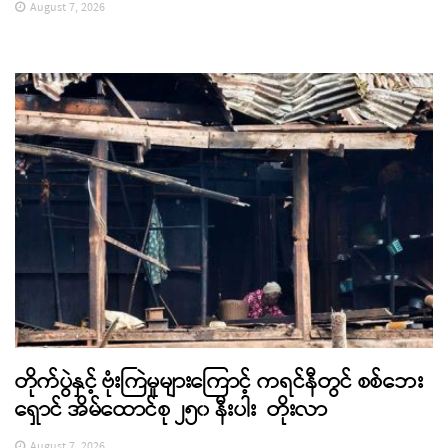
August 7, 2026
တိုက်ပွဲနှင့် ဗုံးကြဲမှုများကြောင့် ကရင်နီတွင် စစ်ဘေး
ရှောင် အိမ်ထောင်စု ၂၅၀ နီးပါး တိုးလာ
August 7, 2026