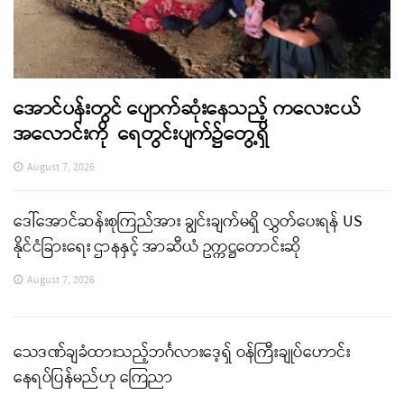
အောင်ပန်းတွင် ပျောက်ဆုံးနေသည့် ကလေးငယ်
အလောင်းကို ရေတွင်းပျက်၌တွေ့ရှိ
August 7, 2026
ဒေါ်အောင်ဆန်းစုကြည်အား ချွင်းချက်မရှိ လွှတ်ပေးရန် US
နိုင်ငံခြားရေး ဌာနနှင့် အာဆီယံ ဥက္ကဋ္ဌတောင်းဆို
August 7, 2026
သေဒဏ်ချခံထားသည့်ဘင်္ဂလားဒေ့ရှ် ဝန်ကြီးချုပ်ဟောင်း
နေရပ်ပြန်မည်ဟု ကြေညာ