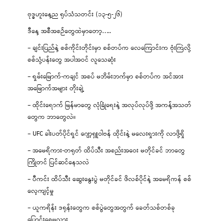
ဗုဒ္ဓဟူးနေ့ည ရုပ်သံသတင်း (၁၃-၅-၂၆)
ဒီနေ့ အစီအစဉ်တွေထဲမှာတော့…..
– ချင်းပြည်နဲ့ စစ်ကိုင်းတိုင်းမှာ စစ်တပ်က လေကြောင်းက ဗုံးကြဲလို့
စစ်သုံ့ပန်းတွေ အပါအဝင် လူသေဆုံး
– ရှမ်းမြောက်-ကချင် အစပ် မဘိမ်းဘက်မှာ စစ်တပ်က အင်အား
အမြောက်အများ တိုးချဲ့
– ထိုင်းရောက် မြန်မာတွေ လုံခြုံရေးနဲ့ အလုပ်လုပ်ဖို့ အကန့်အသတ်
တွေက ဘာတွေလဲ။
– UFC ခါးပတ်ပိုင်ရှင် ဂျော့ရှူဝါဗန် ထိုင်းနဲ့ မလေးရှားကို လာဖို့ရှိ
– အမေရိကား-တရုတ် ထိပ်သီး အစည်းအဝေး မတိုင်ခင် ဘာတွေ
ကြိုတင် ပြင်ဆင်နေသလဲ
– ပီကင်း ထိပ်သီး ဆွေးနွေးပွဲ မတိုင်ခင် ဖိလစ်ပိုင်နဲ့ အမေရိကန် စစ်
လေ့ကျင့်မှု
– ယူကရိန်း ဒရုန်းတွေက စစ်ပွဲတွေအတွက် ခေတ်သစ်တစ်ခု
ပြောင်းစေမလား