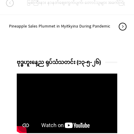
မြစ်ကြီးနား နာနတ်ဈေးကွက်ပျက်၊ တောင်သူများ အခက်ကြုံ
Pineapple Sales Plummet in Myitkyina During Pandemic
ဗုဒ္ဓဟူးနေ့ည ရုပ်သံသတင်း (၁၃-၅-၂၆)