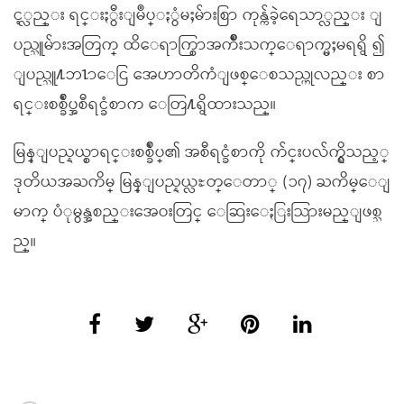
င့္လည္း ရင္းႏွီးျမဳပ္ႏွံမႈမ်ားစြာ ကုန္က်ခဲ့ရေသာ္လည္း ျ
ပည္သူမ်ားအတြက္ ထိေရာက္စြာအက်ဳိးသက္ေရာက္မႈမရရွိ ၍
ျပည္သူ႔ဘ႑ာေငြ အေဟာတိကံျဖစ္ေစသည္ဟုလည္း စာ
ရင္းစစ္ခ်ဳပ္အစီရင္ခံစာက ေတြ႔ရွိထားသည္။
မြန္ျပည္နယ္စာရင္းစစ္ခ်ဳပ္၏ အစီရင္ခံစာကို က်င္းပလ်က္ရွိသည့္
ဒုတိယအႀကိမ္ မြန္ျပည္နယ္လႊတ္ေတာ္ (၁၇) ႀကိမ္ေျ
မာက္ ပံုမွန္အစည္းအေဝးတြင္ ေဆြးေႏြးသြားမည္ျဖစ္သ
ည္။