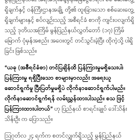
ရှိချက်နှင့် ဝန်ကြီးဌာနအချို့ တို့၏ ထူးခြားသော စစ်ဆေးတွေ့
ရှိချက်များနှင့် စပ်လျဉ်းသည့် အစီရင်ခံ စာကို ကျင်းပလျက်ရှိ
သည့် ဒုတိယအကြိမ် မွန်ပြည်နယ်လွှတ်တော် (၁၇) ကြိမ်
မြောက် ပုံမှန်အစည်း အဝေးတွင် တင်သွင်းခဲ့ပြီး ထိုကဲ့သို့ ပါရှိ
ခြင်း ဖြစ်သည်။
“ယခု (အစီရင်ခံစာ) တင်ပြချိန်ထိ ပြန်ကြားမှုမရှိသေးပါ၊
ပြန်ကြားမှု ရရှိပြီးသော စာများမှာလည်း အရေးယူ
ဆောင်ရွက်မှု ပြီးပြတ်မှုမရှိပဲ လိုက်နာဆောင်ရွက်ပါမည်။
လိုက်နာဆောင်ရွက်ရန် လမ်းညွှန်ထားပါသည်။ စသ ဖြင့်
ပြန်ကြားထားပါတယ်”
ဟု ပြည်နယ် စာရင်းချုပ် ဒေါ်သိန်း
သိန်းဦး က ပြောသည်။
သြဂုတ်လ ၂၄ ရက်က စတင်လျှက်ရှိသည့် မွန်ပြည်နယ်