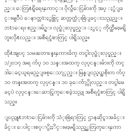
ည္း ေတြ႔ရွိရေၾကာင္း ပိုလွ်ံေငြမ်ားကို အပ္ ႏွံျခ
င္းမျပဳပဲ ေနာက္ဘ႑ာႏွစ္တြင္ ဆက္လက္သံုးစြဲျခင္းသည္လည္း
ဘ႑ာေရး စည္းမ်ဥ္း လုပ္ထံုးလုပ္နည္း ႏွင့္ ကိုက္ညီမႈမရွိ
ဘူးလို႔လည္း အစီရင္ခံစာတြင္ ပါရွိသည္။
ထို႔အျပင္ သမၼတၫႊန္ၾကားခ်က္ တင္ဒါလုပ္ထံုးလုပ္နည္း
၁/၂၀၁၇ အရ က်ပ္ ၁၀ သန္းအထက္ လုပ္ငန္းမ်ားကို တင္
ဒါေခၚယူရမည္ျဖစ္ေသာ္လည္း မြန္ျပည္နယ္အစိုးက က်ပ္
၁၀ တန္းအထက္ လုပ္ငန္း ၁၀ ခုေက်ာ္ကိုလည္း တင္ဒါမေ
ခၚပဲ လုပ္ငန္းေဆာင္ရြက္ေစခဲ့သည္ဟု အစီရင္ခံစာတြင္ ပါရွိ
သည္။
ျပည္သူ႔ဘ႑ာေငြမ်ားကို သံုးစြဲရာတြင္ ဌာနဆိုင္ရာအခ်င္း
ခ်င္း ေပါင္းစပ္ၫွိႏႈိင္းမႈမရွိသည့္အတြက္ေၾကာ