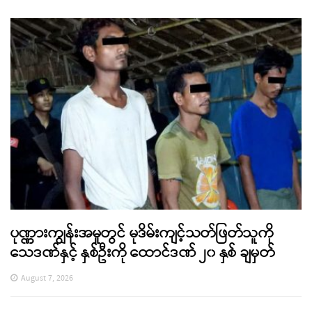
ပုဏ္ဏားကျွန်းအမှုတွင် မုဒိမ်းကျင့်သတ်ဖြတ်သူကို
သေဒဏ်နှင့် နှစ်ဦးကို ထောင်ဒဏ် ၂၀ နှစ် ချမှတ်
August 7, 2026