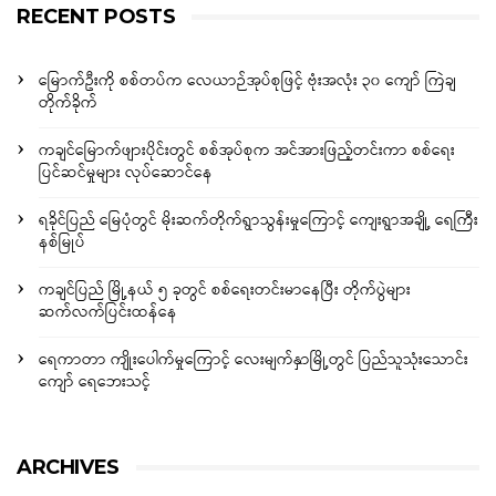
RECENT POSTS
မြောက်ဦးကို စစ်တပ်က လေယာဉ်အုပ်စုဖြင့် ဗုံးအလုံး ၃၀ ကျော် ကြဲချ
တိုက်ခိုက်
ကချင်မြောက်ဖျားပိုင်းတွင် စစ်အုပ်စုက အင်အားဖြည့်တင်းကာ စစ်ရေး
ပြင်ဆင်မှုများ လုပ်ဆောင်နေ
ရခိုင်ပြည် မြေပုံတွင် မိုးဆက်တိုက်ရွာသွန်းမှုကြောင့် ကျေးရွာအချို့ ရေကြီး
နစ်မြုပ်
ကချင်ပြည် မြို့နယ် ၅ ခုတွင် စစ်ရေးတင်းမာနေပြီး တိုက်ပွဲများ
ဆက်လက်ပြင်းထန်နေ
ရေကာတာ ကျိုးပေါက်မှုကြောင့် လေးမျက်နှာမြို့တွင် ပြည်သူသုံးသောင်း
ကျော် ရေဘေးသင့်
ARCHIVES