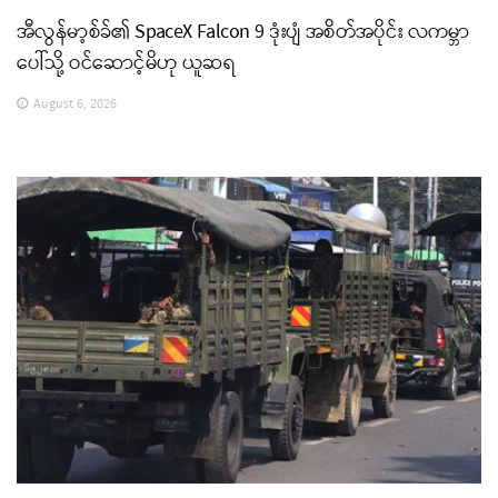
အီလွန်မာ့စ်ခ်၏ SpaceX Falcon 9 ဒုံးပျံ အစိတ်အပိုင်း လကမ္ဘာ
ပေါ်သို့ ဝင်ဆောင့်မိဟု ယူဆရ
August 6, 2026