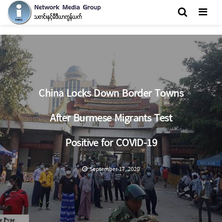
Men
China Locks Down Border Towns
After Burmese Migrants Test
Positive for COVID-19
September 17, 2020