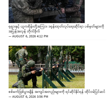
ရုရှားနှင့် ယူကရိန်းတို့အကြား ဒရုန်းထုတ်လုပ်ရေးဆိုင်ရာ ပစ်မှတ်များကို
အပြန်အလှန် တိုက်ခိုက်
—
AUGUST 6, 2026 4:12 PM
စစ်မက်ဖြစ်ပွားချိန် အကျပ်အတည်းများကို ရင်ဆိုင်နိုင်ရန် ထိုင်ဝမ်ပြင်ဆင်
—
AUGUST 6, 2026 3:56 PM