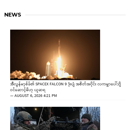
NEWS
အီလွန်မာ့စ်ခ်၏ SPACEX FALCON 9 ဒုံးပျံ အစိတ်အပိုင်း လကမ္ဘာပေါ်သို့
ဝင်ဆောင့်မိဟု ယူဆရ
—
AUGUST 6, 2026 4:21 PM