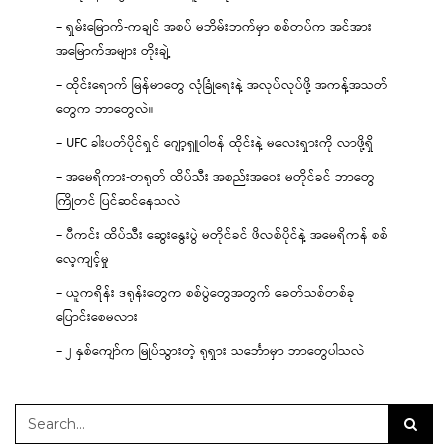
– ရှမ်းမြောက်-ကချင် အစပ် မဘိမ်းဘက်မှာ စစ်တပ်က အင်အား
အမြောက်အများ တိုးချဲ့
– ထိုင်းရောက် မြန်မာတွေ လုံခြုံရေးနဲ့ အလုပ်လုပ်ဖို့ အကန့်အသတ်
တွေက ဘာတွေလဲ။
– UFC ခါးပတ်ပိုင်ရှင် ဂျော့ရှူဝါဗန် ထိုင်းနဲ့ မလေးရှားကို လာဖို့ရှိ
– အမေရိကား-တရုတ် ထိပ်သီး အစည်းအဝေး မတိုင်ခင် ဘာတွေ
ကြိုတင် ပြင်ဆင်နေသလဲ
– ပီကင်း ထိပ်သီး ဆွေးနွေးပွဲ မတိုင်ခင် ဖိလစ်ပိုင်နဲ့ အမေရိကန် စစ်
လေ့ကျင့်မှု
– ယူကရိန်း ဒရုန်းတွေက စစ်ပွဲတွေအတွက် ခေတ်သစ်တစ်ခု
ပြောင်းစေမလား
– ၂ နှစ်ကျော်က မြုပ်သွားတဲ့ ရုရှား သင်္ဘောမှာ ဘာတွေပါသလဲ