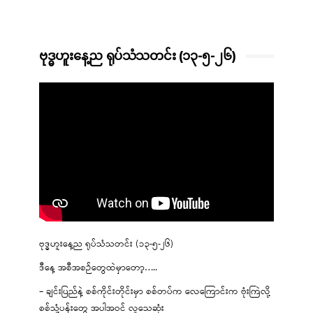
ဗုဒ္ဓဟူးနေ့ည ရုပ်သံသတင်း (၁၃-၅-၂၆)
ဗုဒ္ဓဟူးနေ့ည ရုပ်သံသတင်း (၁၃-၅-၂၆)
ဒီနေ့ အစီအစဉ်တွေထဲမှာတော့…..
– ချင်းပြည်နဲ့ စစ်ကိုင်းတိုင်းမှာ စစ်တပ်က လေကြောင်းက ဗုံးကြဲလို့
စစ်သုံ့ပန်းတွေ အပါအဝင် လူသေဆုံး