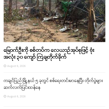
မြောက်ဦးကို စစ်တပ်က လေယာဉ်အုပ်စုဖြင့် ဗုံး
အလုံး ၃၀ ကျော် ကြဲချတိုက်ခိုက်
August 6, 2026
ကချင်ပြည် မြို့နယ် ၅ ခုတွင် စစ်ရေးတင်းမာနေပြီး တိုက်ပွဲများ
ဆက်လက်ပြင်းထန်နေ
August 6, 2026