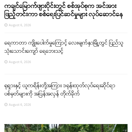
ကချင်မြောက်ဖျားပိုင်းတွင် စစ်အုပ်စုက အင်အား
ဖြည့်တင်းကာ စစ်ရေးပြင်ဆင်မှုများ လုပ်ဆောင်နေ
August 6, 2026
ရေကာတာ ကျိုးပေါက်မှုကြောင့် လေးမျက်နှာမြို့တွင် ပြည်သူ
သုံးသောင်းကျော် ရေဘေးသင့်
August 6, 2026
ရုရှားနှင့် ယူကရိန်းတို့အကြား ဒရုန်းထုတ်လုပ်ရေးဆိုင်ရာ
ပစ်မှတ်များကို အပြန်အလှန် တိုက်ခိုက်
August 6, 2026