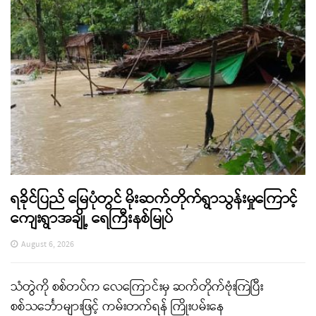
ရခိုင်ပြည် မြေပုံတွင် မိုးဆက်တိုက်ရွာသွန်းမှုကြောင့်
ကျေးရွာအချို့ ရေကြီးနစ်မြုပ်
August 6, 2026
သံတွဲကို စစ်တပ်က လေကြောင်းမှ ဆက်တိုက်ဗုံးကြဲပြီး
စစ်သင်္ဘောများဖြင့် ကမ်းတက်ရန် ကြိုးပမ်းနေ