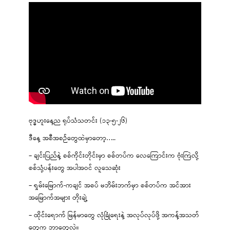
ဗုဒ္ဓဟူးနေ့ည ရုပ်သံသတင်း (၁၃-၅-၂၆)
ဒီနေ့ အစီအစဉ်တွေထဲမှာတော့…..
– ချင်းပြည်နဲ့ စစ်ကိုင်းတိုင်းမှာ စစ်တပ်က လေကြောင်းက ဗုံးကြဲလို့
စစ်သုံ့ပန်းတွေ အပါအဝင် လူသေဆုံး
– ရှမ်းမြောက်-ကချင် အစပ် မဘိမ်းဘက်မှာ စစ်တပ်က အင်အား
အမြောက်အများ တိုးချဲ့
– ထိုင်းရောက် မြန်မာတွေ လုံခြုံရေးနဲ့ အလုပ်လုပ်ဖို့ အကန့်အသတ်
တွေက ဘာတွေလဲ။