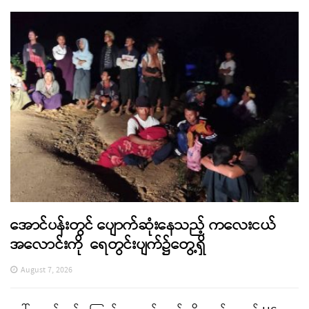
အောင်ပန်းတွင် ပျောက်ဆုံးနေသည့် ကလေးငယ်
အလောင်းကို ရေတွင်းပျက်၌တွေ့ရှိ
August 7, 2026