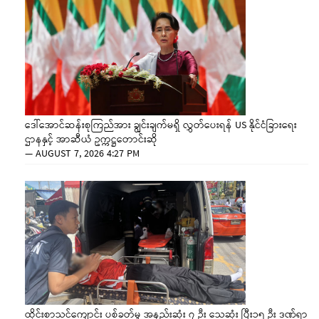
ဒေါ်အောင်ဆန်းစုကြည်အား ချွင်းချက်မရှိ လွှတ်ပေးရန် US နိုင်ငံခြားရေး
ဌာနနှင့် အာဆီယံ ဥက္ကဋ္ဌတောင်းဆို
—
AUGUST 7, 2026 4:27 PM
ထိုင်းစာသင်ကျောင်း ပစ်ခတ်မှု အနည်းဆုံး ၇ ဦး သေဆုံး ပြီး၁၅ ဦး ဒဏ်ရာ