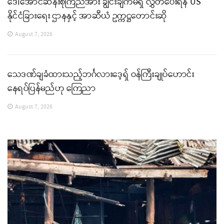
ဒေါ်အောင်ဆန်းစုကြည်အား ချွင်းချက်မရှိ လွှတ်ပေးရန် US
နိုင်ငံခြားရေး ဌာနနှင့် အာဆီယံ ဥက္ကဋ္ဌတောင်းဆို
August 7, 2026
သေဒဏ်ချခံထားသည့်ဘင်္ဂလားဒေ့ရှ် ဝန်ကြီးချုပ်ဟောင်း
နေရပ်ပြန်မည်ဟု ကြေညာ
August 7, 2026