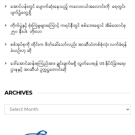
အောင်ပန်းတွင် ပျောက်ဆုံးနေသည့် ကလေးငယ်အလောင်းကို ရေတွင်း
ပျက်၌တွေ့ရှိ
တိုက်ပွဲနှင့် ဗုံးကြဲမှုများကြောင့် ကရင်နီတွင် စစ်ဘေးရှောင် အိမ်ထောင်စု
၂၅၀ နီးပါး တိုးလာ
စစ်အုပ်စုကို ထိုင်းက ဖိတ်ခေါ်သော်လည်း အာဆီယံတစ်စုံလုံး လက်ခံရန်
ခဲယဉ်းဟု ဆို
ဒေါ်အောင်ဆန်းစုကြည်အား ချွင်းချက်မရှိ လွှတ်ပေးရန် US နိုင်ငံခြားရေး
ဌာနနှင့် အာဆီယံ ဥက္ကဋ္ဌတောင်းဆို
ARCHIVES