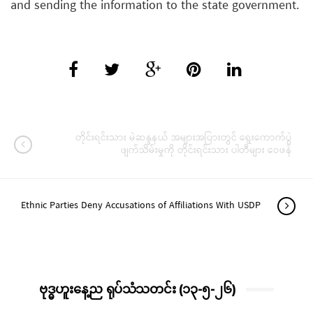
and sending the information to the state government.
တိုင်းရင်းသား မဲဆန္ဒနယ် အများအပြားတွင် ရွေးကောက်ပွဲ
ဖျက်သိမ်းမှုကို တိုင်းရင်းသား ပါတီများ ဝေဖန်
Ethnic Parties Deny Accusations of Affiliations With USDP
ဗုဒ္ဓဟူးနေ့ည ရုပ်သံသတင်း (၁၃-၅-၂၆)