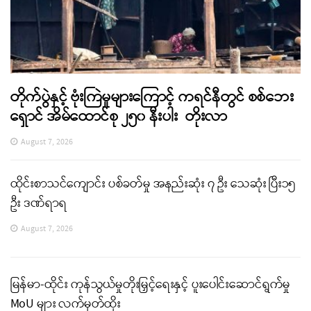
တိုက်ပွဲနှင့် ဗုံးကြဲမှုများကြောင့် ကရင်နီတွင် စစ်ဘေး
ရှောင် အိမ်ထောင်စု ၂၅၀ နီးပါး တိုးလာ
August 7, 2026
ထိုင်းစာသင်ကျောင်း ပစ်ခတ်မှု အနည်းဆုံး ၇ ဦး သေဆုံး ပြီး၁၅
ဦး ဒဏ်ရာရ
August 7, 2026
မြန်မာ-ထိုင်း ကုန်သွယ်မှုတိုးမြှင့်ရေးနှင့် ပူးပေါင်းဆောင်ရွက်မှု
MoU များ လက်မှတ်ထိုး