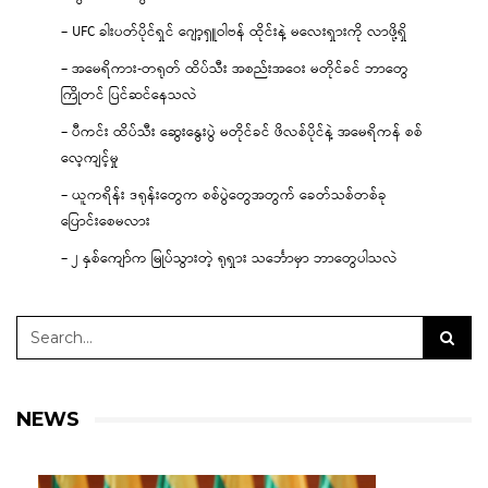
– UFC ခါးပတ်ပိုင်ရှင် ဂျော့ရှူဝါဗန် ထိုင်းနဲ့ မလေးရှားကို လာဖို့ရှိ
– အမေရိကား-တရုတ် ထိပ်သီး အစည်းအဝေး မတိုင်ခင် ဘာတွေ
ကြိုတင် ပြင်ဆင်နေသလဲ
– ပီကင်း ထိပ်သီး ဆွေးနွေးပွဲ မတိုင်ခင် ဖိလစ်ပိုင်နဲ့ အမေရိကန် စစ်
လေ့ကျင့်မှု
– ယူကရိန်း ဒရုန်းတွေက စစ်ပွဲတွေအတွက် ခေတ်သစ်တစ်ခု
ပြောင်းစေမလား
– ၂ နှစ်ကျော်က မြုပ်သွားတဲ့ ရုရှား သင်္ဘောမှာ ဘာတွေပါသလဲ
NEWS