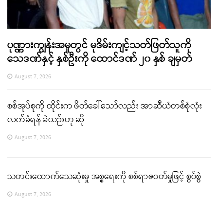
ပုဏ္ဏားကျွန်းအမှုတွင် မုဒိမ်းကျင့်သတ်ဖြတ်သူကို
သေဒဏ်နှင့် နှစ်ဦးကို ထောင်ဒဏ် ၂၀ နှစ် ချမှတ်
August 7, 2026
စစ်အုပ်စုကို ထိုင်းက ဖိတ်ခေါ်သော်လည်း အာဆီယံတစ်စုံလုံး
လက်ခံရန် ခဲယဉ်းဟု ဆို
August 7, 2026
သတင်းထောက်သေဆုံးမှု အစ္စရေးကို စစ်ရာဇဝတ်မှုဖြင့် စွပ်စွဲ
August 7, 2026