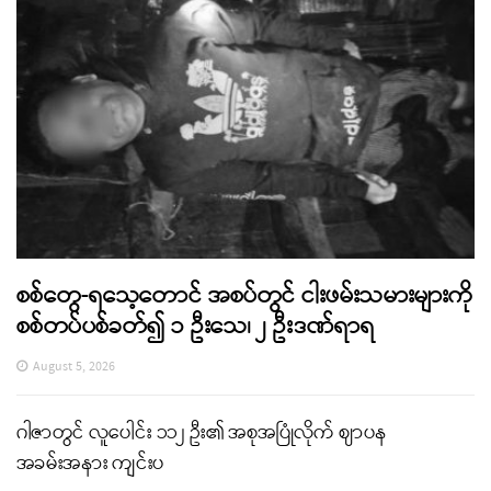
စစ်တွေ-ရသေ့တောင် အစပ်တွင် ငါးဖမ်းသမားများကို
စစ်တပ်ပစ်ခတ်၍ ၁ ဦးသေ၊ ၂ ဦးဒဏ်ရာရ
August 5, 2026
ဂါဇာတွင် လူပေါင်း ၁၁၂ ဦး၏ အစုအပြုံလိုက် ဈာပန
အခမ်းအနား ကျင်းပ