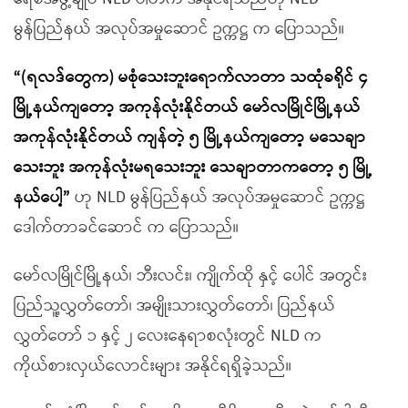
မွန်ပြည်နယ် အလုပ်အမှုဆောင် ဥက္ကဋ္ဌ က ပြောသည်။
“(ရလဒ်တွေက) မစုံသေးဘူးရောက်လာတာ သထုံခရိုင် ၄
မြို့နယ်ကျတော့ အကုန်လုံးနိုင်တယ် မော်လမြိုင်မြို့နယ်
အကုန်လုံးနိုင်တယ် ကျန်တဲ့ ၅ မြို့နယ်ကျတော့ မသေချာ
သေးဘူး အကုန်လုံးမရသေးဘူး သေချာတာကတော့ ၅ မြို့
နယ်ပေါ့”
ဟု NLD မွန်ပြည်နယ် အလုပ်အမှုဆောင် ဥက္ကဋ္ဌ
ဒေါက်တာခင်ဆောင် က ပြောသည်။
မော်လမြိုင်မြို့နယ်၊ ဘီးလင်း၊ ကျိုက်ထို နှင့် ပေါင် အတွင်း
ပြည်သူ့လွှတ်တော်၊ အမျိုးသားလွှတ်တော်၊ ပြည်နယ်
လွှတ်တော် ၁ နှင့် ၂ လေးနေရာစလုံးတွင် NLD က
ကိုယ်စားလှယ်လောင်းများ အနိုင်ရရှိခဲ့သည်။