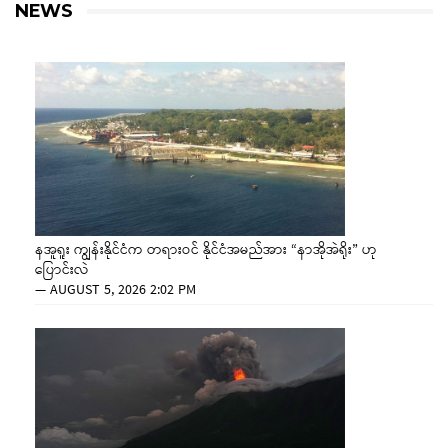
NEWS
နအူရူး ကျွန်းနိုင်ငံက တရားဝင် နိုင်ငံအမည်အား “နာအိုအဲရိုး” ဟု
ပြောင်းလဲ
—
AUGUST 5, 2026 2:02 PM