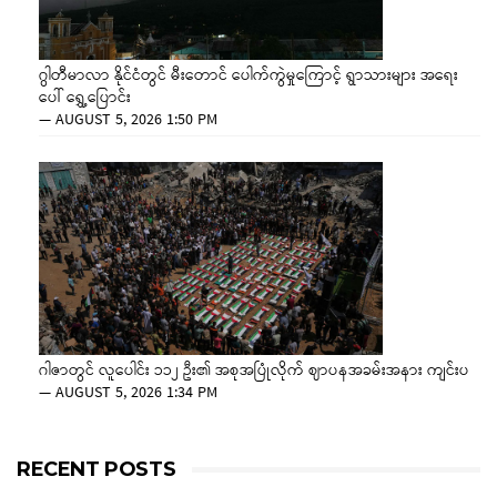
ဂွါတီမာလာ နိုင်ငံတွင် မီးတောင် ပေါက်ကွဲမှုကြောင့် ရွာသားများ အရေး
ပေါ် ရွှေ့ပြောင်း
—
AUGUST 5, 2026 1:50 PM
ဂါဇာတွင် လူပေါင်း ၁၁၂ ဦး၏ အစုအပြုံလိုက် ဈာပနအခမ်းအနား ကျင်းပ
—
AUGUST 5, 2026 1:34 PM
RECENT POSTS