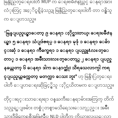
မြန္ညီညြတ္ေရးပါတီ MUP က ေရးၿမိဳ႕နယ္တြင္ ေနရာအား
လံုးတြင္ အႏုိင္ရရွိခဲ့သည္ဟု မြန္ညီညြတ္ေရးပါတီ တာ ဝန္ရွိသူ
က ေျပာသည္။
“
မြန္ျပည္နယ္မွာေတာ့ ၉ ေနရာ ႏိုင္ထားတယ္၊ ေရးၿမိဳ႕န
ယ္မွာ ၅ ေနရာ သံျဖဴဇရပ္ ၁ ေနရာ မုဒုံ ၁ ေနရာ ေခ်ာ
င္းဆုံ ၁ ေနရာ က်ိဳက္မေရာ ၁ ေနရာ ျပည္သူ႔လႊတ္ေ
တာ္ ၁ ေနရာ အမ်ိဳးသားလႊတ္ေတာ္က ၂ ေနရာ ျပည္
နယ္ကေတာ့ ၆ ေနရာ ဒါက ေနာက္ဆုံး သိရသေလာက္ပါ ကရ
င္ျပည္နယ္ဘက္ကေတာ့ မတက္လာ ေသး ဘူး”
ဟု မြန္ညီၫြတ္ေရး
ပါတီ ေျပာေရးဆိုခြင့္ရွိသူ ႏိုင္လယိတမက ေျပာသည္။
တိုင္းရင္းသာေရးရာ ဝန္ႀကီးေနရာမ်ားအတြက္ တိက်
သည့္အေျဖမ်ား တစ္စံုတစ္ရာမသိရေသးေသာ္လည္း အမ်ိဳး
သားဒီမိုကေရစီအဖြဲ႕ခ်ဳပ္ NLD ပါတီက ကိုယ္စားလွယ္ေလာ