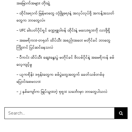
အမြောက်အများ တိုးချဲ့
– ထိုင်းရောက် မြန်မာတွေ လုံခြုံရေးနဲ့ အလုပ်လုပ်ဖို့ အကန့်အသတ်
တွေက ဘာတွေလဲ။
– UFC ခါးပတ်ပိုင်ရှင် ဂျော့ရှူဝါဗန် ထိုင်းနဲ့ မလေးရှားကို လာဖို့ရှိ
– အမေရိကား-တရုတ် ထိပ်သီး အစည်းအဝေး မတိုင်ခင် ဘာတွေ
ကြိုတင် ပြင်ဆင်နေသလဲ
– ပီကင်း ထိပ်သီး ဆွေးနွေးပွဲ မတိုင်ခင် ဖိလစ်ပိုင်နဲ့ အမေရိကန် စစ်
လေ့ကျင့်မှု
– ယူကရိန်း ဒရုန်းတွေက စစ်ပွဲတွေအတွက် ခေတ်သစ်တစ်ခု
ပြောင်းစေမလား
– ၂ နှစ်ကျော်က မြုပ်သွားတဲ့ ရုရှား သင်္ဘောမှာ ဘာတွေပါသလဲ