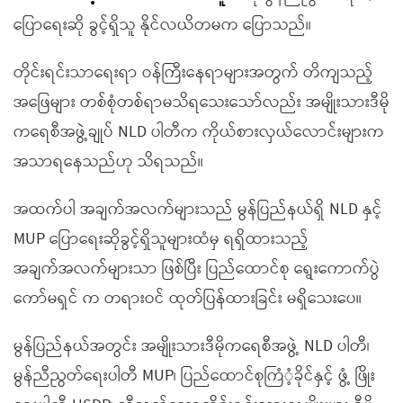
ပြောရေးဆို ခွင့်ရှိသူ နိုင်လယိတမက ပြောသည်။
တိုင်းရင်းသာရေးရာ ဝန်ကြီးနေရာများအတွက် တိကျသည့်
အဖြေများ တစ်စုံတစ်ရာမသိရသေးသော်လည်း အမျိုးသားဒီမို
ကရေစီအဖွဲ့ချုပ် NLD ပါတီက ကိုယ်စားလှယ်လောင်းများက
အသာရနေသည်ဟု သိရသည်။
အထက်ပါ အချက်အလက်များသည် မွန်ပြည်နယ်ရှိ NLD နှင့်
MUP ပြောရေးဆိုခွင့်ရှိသူများထံမှ ရရှိထားသည့်
အချက်အလက်များသာ ဖြစ်ပြီး ပြည်ထောင်စု ရွေးကောက်ပွဲ
ကော်မရှင် က တရားဝင် ထုတ်ပြန်ထားခြင်း မရှိသေးပေ။
မွန်ပြည်နယ်အတွင်း အမျိုးသားဒီမိုကရေစီအဖွဲ့ NLD ပါတီ၊
မွန်ညီညွတ်ရေးပါတီ MUP၊ ပြည်ထောင်စုကြံံ့ခိုင်နှင့် ဖွံ့ ဖြိုး