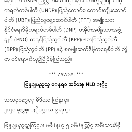
ရေးပါတီ USDP၊ ညီညွတ်သောတိုင်းရင်းသားလူမျိုးများ ဒီမို
ကရက်တစ်ပါတီ (UNDP)၊ ပြည်ထောင်စု ကောင်းကျိုးဆောင်
ပါတီ (UBP)၊ ပြည်သူ့ရှေ့ဆောင်ပါတီ (PPP)၊ အမျိုးသား
နိုင်ငံရေးဒီမိုကရက်တစ်ပါတီ (DNP)၊ ပအိုဝ်းအမျိုးသားအဖွဲ့
ချုပ် (PNO)၊ ကရင်ပြည်သူ့ပါတီ (KPP)၊ ဗမာပြည်သူ့ပါတီ
(BPP)၊ ပြည်သူ့ပါတီ (PP) နှင့် ၈၈မျိုးဆက်ဒီမိုကရေစီပါတီ တို့
က ဝင်ရောက်ယှဉ်ပြိုင်ခဲ့ကြသည်။
*** ZAWGYI ***
မြန္ျပည္နယ္ ေနရာ အမ်ားစု NLD ႏိုင္
သတင္းႏွင့္ မီဒီယာ ကြန္ရက္။
၂၀၂၀ ခုႏွစ္၊ ႏိုဝင္ဘာလ ၉ ရက္။
မြန္ျပည္နယ္အတြင္း ၿမိဳ႕နယ္ ၅ ၿမိဳ႕နယ္တြင္ အမ်ိဳးသားဒီမို