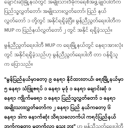
ချောင်းဆုံမြို့နယ်တွင် အမျိုးသားဒီမိုကရေစီအဖွဲ့ချုပ်ပါတီက
ပြည်သူ့လွှတ်တော်၊ အမျိုးသားလွှတ်တော်၊ ပြည် နယ်
လွှတ်တော် ၁ တို့တွင် အနိုင်ရရှိခဲ့ပြီး၊ မွန်ညီညွတ်ရေးပါတီက
MUP က ပြည်နယ်လွှတ်တော် ၂ တွင် အနိုင် ရရှိခဲ့သည်။
မွန်ညီညွတ်ရေးပါတီ MUP က ရေးမြို့နယ်တွင် နေရာအားလုံး
တွင် အနိုင်ရရှိခဲ့သည်ဟု မွန်ညီညွတ်ရေးပါတီ တာ ဝန်ရှိသူ
က ပြောသည်။
“မွန်ပြည်နယ်မှာတော့ ၉ နေရာ နိုင်ထားတယ်၊ ရေးမြို့နယ်မှာ
၅ နေရာ သံဖြူဇရပ် ၁ နေရာ မုဒုံ ၁ နေရာ ချောင်းဆုံ ၁
နေရာ ကျိုက်မရော ၁ နေရာ ပြည်သူ့လွှတ်တော် ၁ နေရာ
အမျိုးသားလွှတ်တော်က ၂ နေရာ ပြည် နယ်ကတော့ ၆
နေရာ ဒါက နောက်ဆုံး သိရသလောက်ပါ ကရင်ပြည်နယ်
ဘက်ကတော့ မတက်လာ သေး ဘူး”
ဟု မွန်ညီညွတ်ရေးပါတီ