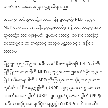
င္းမ်ားက အသာရေနသည္ဟု သိရသည္။
အထက္ပါ အခ်က္အလက္မ်ားသည္ မြန္ျပည္နယ္ရွိ NLD ႏွင့္
MUP ေျပာေရးဆိုခြင့္ရွိသူမ်ားထံမွ ရရွိထားသည့္ အခ်
က္အလက္မ်ားသာ ျဖစ္ၿပီး ျပည္ေထာင္စု ေရြးေကာက္ပြဲ
ေကာ္မရွင္ က တရား၀င္ ထုတ္ျပန္ထားျခင္း မရွိေ
သးေပ။
မြန္ျပည္နယ္အတြင္း အမ်ိဳးသားဒီမိုကေရစီအဖြဲ႕ NLD ပါတီ၊
မြန္ညီညြတ္ေရးပါတီ MUP၊ ျပည္ေထာင္စုႀကံံ့ခိုင္ႏွင့္
ဖြံ႕ ၿဖိဳးေရးပါတီ USDP၊ ညီၫြတ္ေသာတိုင္းရင္းသား
လူမ်ိဳးမ်ား ဒီမိုကရက္တစ္ပါတီ (UNDP)၊ ျပည္ေထာင္စု ေကာ
င္းက်ိဳးေဆာင္ပါတီ (UBP)၊ ျပည္သူ႔ေရွ႕ေဆာင္ပါတီ (PPP)၊
အမ်ိဳးသားႏိုင္ငံေရးဒီမိုကရက္တစ္ပါတီ (DNP)၊ ပအိုဝ္းအမ်ိဳး