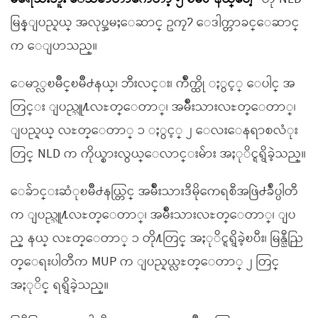
မြန္ျပည္နယ္ အလုပ္အမႈေဆာင္ ဥကၠ႒ ေဒါက္တာခင္ေဆာင္
က ေျပာသည္။
ေမာ္လၿမိဳင္ၿမိဳ႕နယ္၊ ဘီးလင္း၊ က်ိဳက္ထို ႏွင့္ ေပါင္ အ
တြင္း ျပည္သူ႔လႊတ္ေတာ္၊ အမ်ိဳးသားလႊတ္ေတာ္၊
ျပည္နယ္ လႊတ္ေတာ္ ၁ ႏွင့္ ၂ ေလးေနရာစလံုး
တြင္ NLD က ကိုယ္စားလွယ္ေလာင္းမ်ား အႏုိင္ရရွိခဲ့သည္။
ေခ်ာင္းဆံုၿမိဳ႕နယ္တြင္ အမ်ိဳးသားဒီမိုကေရစီအဖြဲ႕ခ်ဳပ္ပါတီ
က ျပည္သူ႔လႊတ္ေတာ္၊ အမ်ိဳးသားလႊတ္ေတာ္၊ ျပ
ည္ နယ္ လႊတ္ေတာ္ ၁ တို႔တြင္ အႏုိင္ရရွိခဲ့ၿပီး၊ မြန္ညီညြ
တ္ေရးပါတီက MUP က ျပည္နယ္လႊတ္ေတာ္ ၂ တြင္
အႏုိင္ ရရွိခဲ့သည္။