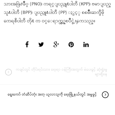
သားအဖြဲ႕ခ်ဳပ္ (PNO)၊ ကရင္ျပည္သူ႔ပါတီ (KPP)၊ ဗမာျပည္
သူ႔ပါတီ (BPP)၊ ျပည္သူ႔ပါတီ (PP) ႏွင့္ ၈၈မ်ိဳးဆက္ဒီမို
ကေရစီပါတီ တို႔ က ဝင္ေရာက္ယွဥ္ၿပိဳင္ခဲ့ၾကသည္။
ကချင်တွင် တိုင်းရင်းသား ရေးရာ ဝန်ကြီးအတွက် မဲပေးခွင့် ဆုံးရှုံးမှု
များရှိနေ
ရွေးကော် တံဆိပ်တုံး အတု ယူလာသူကို ရေးမြို့နယ်တွင် အမှုဖွင့်