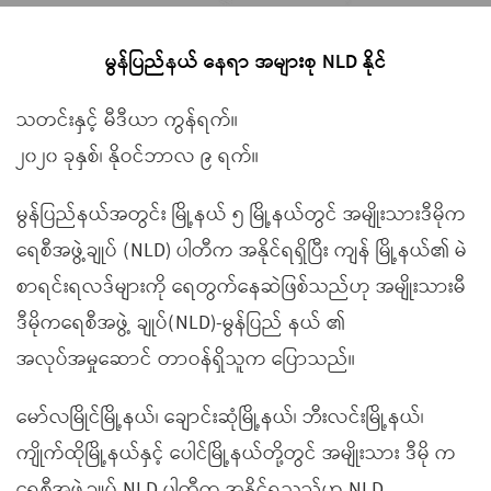
မွန်ပြည်နယ် နေရာ အများစု NLD နိုင်
သတင်းနှင့် မီဒီယာ ကွန်ရက်။
၂၀၂၀ ခုနှစ်၊ နိုဝင်ဘာလ ၉ ရက်။
မွန်ပြည်နယ်အတွင်း မြို့နယ် ၅ မြို့နယ်တွင် အမျိုးသားဒီမိုက
ရေစီအဖွဲ့ချုပ် (NLD) ပါတီက အနိုင်ရရှိပြီး ကျန် မြို့နယ်၏ မဲ
စာရင်းရလဒ်များကို ရေတွက်နေဆဲဖြစ်သည်ဟု အမျိုးသားမီ
ဒီမိုကရေစီအဖွဲ့ ချုပ်(NLD)-မွန်ပြည် နယ် ၏
အလုပ်အမှုဆောင် တာဝန်ရှိသူက ပြောသည်။
မော်လမြိုင်မြို့နယ်၊ ချောင်းဆုံမြို့နယ်၊ ဘီးလင်းမြို့နယ်၊
ကျိုက်ထိုမြို့နယ်နှင့် ပေါင်မြို့နယ်တို့တွင် အမျိုးသား ဒီမို က
ရေစီအဖွဲ့ချုပ် NLD ပါတီက အနိုင်ရသည်ဟု NLD