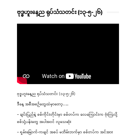
ဗုဒ္ဓဟူးနေ့ည ရုပ်သံသတင်း (၁၃-၅-၂၆)
ဗုဒ္ဓဟူးနေ့ည ရုပ်သံသတင်း (၁၃-၅-၂၆)
ဒီနေ့ အစီအစဉ်တွေထဲမှာတော့…..
– ချင်းပြည်နဲ့ စစ်ကိုင်းတိုင်းမှာ စစ်တပ်က လေကြောင်းက ဗုံးကြဲလို့
စစ်သုံ့ပန်းတွေ အပါအဝင် လူသေဆုံး
– ရှမ်းမြောက်-ကချင် အစပ် မဘိမ်းဘက်မှာ စစ်တပ်က အင်အား