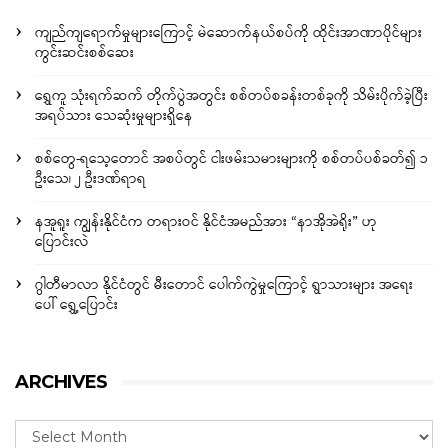
ကျည်ကျရောက်မှုများကြောင့် မဲဆောက်နယ်စပ်ကို ထိုင်းအာဏာပိုင်များ
ကွင်းဆင်းစစ်ဆေး
ရွှေကူ သုံးရက်ဆက် တိုက်ပွဲအတွင်း စစ်တပ်စခန်းတစ်ခုကို သိမ်းပိုက်ခဲ့ပြီး
အရပ်သား သေဆုံးမှုများရှိနေ
စစ်တွေ-ရသေ့တောင် အစပ်တွင် ငါးဖမ်းသမားများကို စစ်တပ်ပစ်ခတ်၍ ၁
ဦးသေ၊ ၂ ဦးဒဏ်ရာရ
နအူရူး ကျွန်းနိုင်ငံက တရားဝင် နိုင်ငံအမည်အား “နာအိုအဲရိုး” ဟု
ပြောင်းလဲ
ဂွါတီမာလာ နိုင်ငံတွင် မီးတောင် ပေါက်ကွဲမှုကြောင့် ရွာသားများ အရေး
ပေါ် ရွှေ့ပြောင်း
ARCHIVES