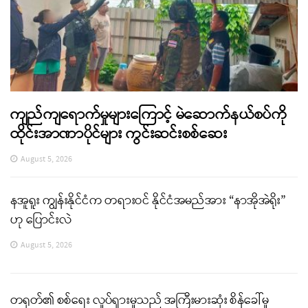
ကျည်ကျရောက်မှုများကြောင့် မဲဆောက်နယ်စပ်ကို
ထိုင်းအာဏာပိုင်များ ကွင်းဆင်းစစ်ဆေး
August 5, 2026
နအူရူး ကျွန်းနိုင်ငံက တရားဝင် နိုင်ငံအမည်အား “နာအိုအဲရိုး”
ဟု ပြောင်းလဲ
August 5, 2026
တရုတ်၏ စစ်ရေး လှုပ်ရှားမှုသည် အကြီးမားဆုံး စိန်ခေါ်မှု