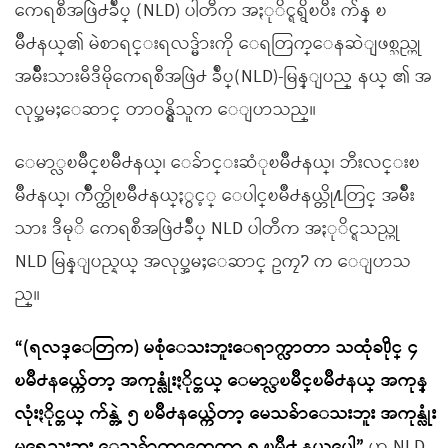
ကေရစီအဖြဲ႕ခ်ဳပ္ (NLD) ပါတီက အႏုိင္ရရွိၿပီး က်န္ ၿ
မိဳ႕နယ္၏ မဲစာရင္းရလဒ္မ်ားကို ေရတြက္ေနဆဲျဖစ္သည္ဟု
အမ်ိဳးသားမီဒီမိုကေရစီအဖြဲ႕ ခ်ဳပ္(NLD)-မြန္ျပည္ နယ္ ၏ အ
လုပ္အမႈေဆာင္ တာဝန္ရွိသူက ေျပာသည္။
ေမာ္လၿမိဳင္ၿမိဳ႕နယ္၊ ေခ်ာင္းဆံုၿမိဳ႕နယ္၊ ဘီးလင္းၿ
မိဳ႕နယ္၊ က်ိဳက္ထိုၿမိဳ႕နယ္ႏွင့္ ေပါင္ၿမိဳ႕နယ္တို႔တြင္ အမ်ိဳး
သား ဒီမုိ ကေရစီအဖြဲ႕ခ်ဳပ္ NLD ပါတီက အႏုိင္ရသည္ဟု
NLD မြန္ျပည္နယ္ အလုပ္အမႈေဆာင္ ဥကၠ႒ က ေျပာသ
ည္။
“(ရလဒ္ေတြက) မစုံေသးဘူးေရာက္လာတာ သထုံခ႐ိုင္ ၄
ၿမိဳ႕နယ္က်ေတာ့ အကုန္လုံးႏိုင္တယ္ ေမာ္လၿမိဳင္ၿမိဳ႕နယ္ အကုန္
လုံးႏိုင္တယ္ က်န္တဲ့ ၅ ၿမိဳ႕နယ္က်ေတာ့ မေသခ်ာေသးဘူး အကုန္လုံး
မရေသးဘူး ေသခ်ာတာကေတာ့ ၅ ၿမိဳ႕ နယ္ေပါ့”
ဟု NLD