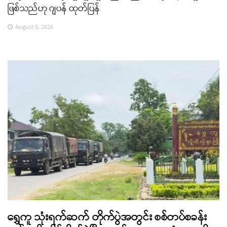
ဖြစ်သည်ဟု ဂျပန် ထုတ်ပြန်
August 5, 2026
ရွှေကူ သုံးရက်ဆက် တိုက်ပွဲအတွင်း စစ်တပ်စခန်း