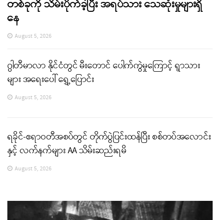
တစ်ခုကို သိမ်းပိုက်ခဲ့ပြီး အရပ်သား သေဆုံးမှုများရှိ
နေ
August 5, 2026
ဂွါတီမာလာ နိုင်ငံတွင် မီးတောင် ပေါက်ကွဲမှုကြောင့် ရွာသား
များ အရေးပေါ် ရွှေ့ပြောင်း
August 5, 2026
ရခိုင်-ဧရာဝတီအစပ်တွင် တိုက်ပွဲပြင်းထန်ပြီး စစ်တပ်အလောင်း
နှင့် လက်နက်များ AA သိမ်းဆည်းရမိ
August 5, 2026