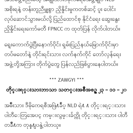
အစိုးရနဲ့ တန်းတူညီမျှစွာ ညှိနှိုင်းမှုကတစ်ဆင့် ပူး ပေါင်း
လုပ်ဆောင်သွားမယ်လို့ ပြည်ထောင်စု နိုင်ငံရေး ဆွေးနွေး
ညှိနှိုင်းရေးကော်မတီ FPNCC က ထုတ်ပြန် လိုက်ပါတယ်။
ရွေးကောက်ပွဲပြီးနောက်ပိုင်း ရှမ်းပြည်နယ်မြောက်ပိုင်းမှာ
တပ်မတော်နဲ့ တိုင်းရင်းသား လက်နက်ကိုင် တော်လှန်ရေး
အဖွဲ့တို့အကြား တိုက်ပွဲတွေ ပြန်လည်ဖြစ်ပွားနေပါတယ်။
*** ZAWGYI ***
တိုင္းရင္းသားဘာသာ သတင္းအစီအစဥ္ ၂၃ – ၁၁ – ၂၀
အမ်ဳိးသား ဒီမိုကေရစီအဖြဲ႔ခ်ဳပ္ NLD ရဲ႔ ႔ တိုင္းရင္းသား
ပါတီေတြအေပၚ ကမ္းလွမ္းခ်က္ကို တိုင္းရင္းသား ပါတီ
တခ်ဳိ႔က တုန္႔ျပန္ခဲ့ပါတယ္။