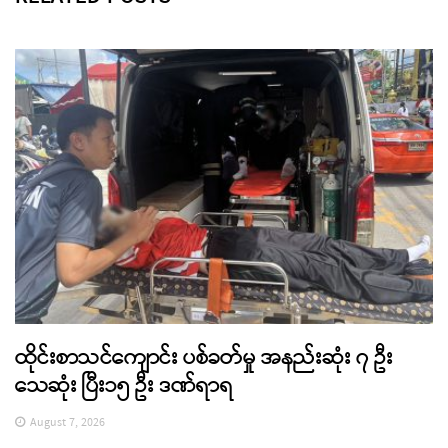
ထိုင်းစာသင်ကျောင်း ပစ်ခတ်မှု အနည်းဆုံး ၇ ဦး
သေဆုံး ပြီး၁၅ ဦး ဒဏ်ရာရ
August 7, 2026