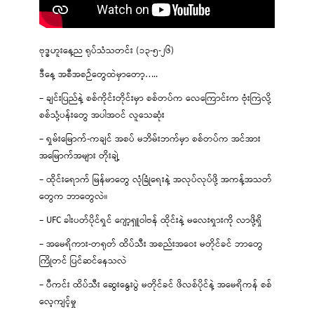
ဗုဒ္ဓဟူးနေ့ည ရုပ်သံသတင်း (၁၃-၅-၂၆)
ဒီနေ့ အစီအစဉ်တွေထဲမှာတော့…..
– ချင်းပြည်နဲ့ စစ်ကိုင်းတိုင်းမှာ စစ်တပ်က လေကြောင်းက ဗုံးကြဲလို့
စစ်သုံ့ပန်းတွေ အပါအဝင် လူသေဆုံး
– ရှမ်းမြောက်-ကချင် အစပ် မဘိမ်းဘက်မှာ စစ်တပ်က အင်အား
အမြောက်အများ တိုးချဲ့
– ထိုင်းရောက် မြန်မာတွေ လုံခြုံရေးနဲ့ အလုပ်လုပ်ဖို့ အကန့်အသတ်
တွေက ဘာတွေလဲ။
– UFC ခါးပတ်ပိုင်ရှင် ဂျော့ရှူဝါဗန် ထိုင်းနဲ့ မလေးရှားကို လာဖို့ရှိ
– အမေရိကား-တရုတ် ထိပ်သီး အစည်းအဝေး မတိုင်ခင် ဘာတွေ
ကြိုတင် ပြင်ဆင်နေသလဲ
– ပီကင်း ထိပ်သီး ဆွေးနွေးပွဲ မတိုင်ခင် ဖိလစ်ပိုင်နဲ့ အမေရိကန် စစ်
လေ့ကျင့်မှု