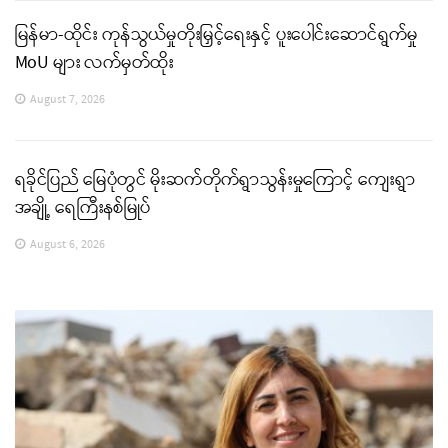
မြန်မာ-ထိုင်း ကုန်သွယ်မှုတိုးမြှင့်ရေးနှင့် ပူးပေါင်းဆောင်ရွက်မှု
MoU များ လက်မှတ်ထိုး
August 7, 2026
ရခိုင်ပြည် မြေပုံတွင် မိုးဆက်တိုက်ရွာသွန်းမှုကြောင့် ကျေးရွာ
အချို့ ရေကြီးနစ်မြုပ်
August 6, 2026