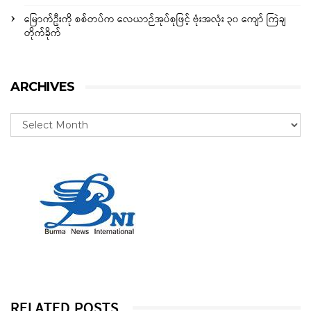
မြောက်ဦးကို စစ်တပ်က လေယာဉ်အုပ်စုဖြင့် ဗုံးအလုံး ၃၀ ကျော် ကြဲချ
တိုက်ခိုက်
ARCHIVES
RELATED POSTS