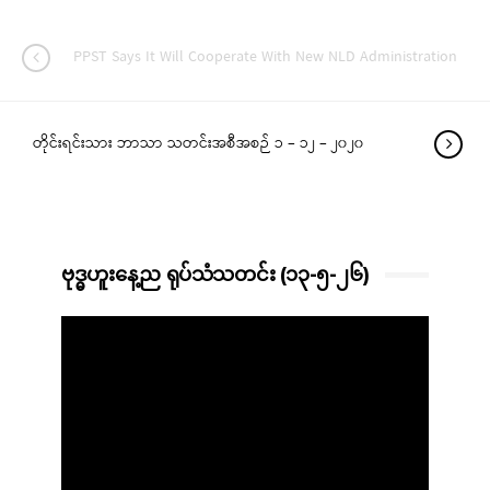
PPST Says It Will Cooperate With New NLD Administration
တိုင်းရင်းသား ဘာသာ သတင်းအစီအစဉ် ၁ – ၁၂ – ၂၀၂၀
ဗုဒ္ဓဟူးနေ့ည ရုပ်သံသတင်း (၁၃-၅-၂၆)