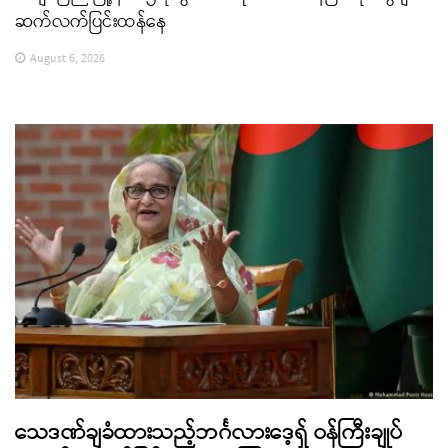
ဆက်လက်ပြင်းထန်နေ
August 6, 2026
သေဒဏ်ချခံထားသည့်ဘင်္ဂလားဒေ့ရှ် ဝန်ကြီးချုပ်