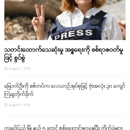
သတင်းထောက်သေဆုံးမှု အစ္စရေးကို စစ်ရာဇဝတ်မှု
ဖြင့် စွပ်စွဲ
August 7, 2026
မြောက်ဦးကို စစ်တပ်က လေယာဉ်အုပ်စုဖြင့် ဗုံးအလုံး ၃၀ ကျော်
ကြဲချတိုက်ခိုက်
August 6, 2026
ကချင်ပြည် မြို့နယ် ၅ ခုတွင် စစ်ရေးတင်းမာနေပြီး တိုက်ပွဲများ