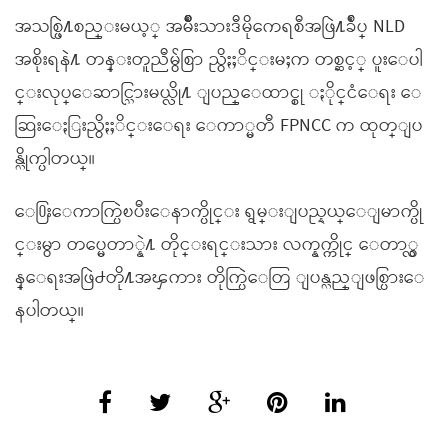
အသစ္ဖြဲ႔စည္းမယ့္ အမ်ိဳးသားဒီမိုကေရစီအဖြဲ႔ခ်ဳပ္ NLD
အစိုးရနဲ႔ တန္းတူညီမွ်စြာ ညွိႏႈိင္းမႈက တစ္ဆင့္ ပူးေပါ
င္းလုပ္ေဆာင္သြားမယ္လို႔ ျပည္ေထာင္စု ႏိုင္ငံေရး ေ
ဆြးေႏြးညွိႏႈိင္းေရး ေကာ္မတီ FPNCC က ထုတ္ျပ
န္လိုက္ပါတယ္။
ေ႐ြးေကာက္ပြဲၿပီးေနာက္ပိုင္း ရွမ္းျပည္နယ္ေျမာက္ပို
င္းမွာ တပ္မေတာ္နဲ႔ တိုင္းရင္းသား လက္နက္ကိုင္ ေတာ္လွ
န္ေရးအဖြဲ႕တို႔အၾကား တိုက္ပြဲေတြ ျပန္လည္ျဖစ္ပြားေ
နပါတယ္။