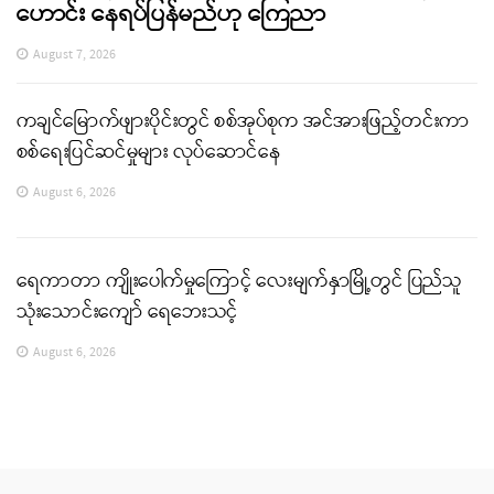
ဟောင်း နေရပ်ပြန်မည်ဟု ကြေညာ
August 7, 2026
ကချင်မြောက်ဖျားပိုင်းတွင် စစ်အုပ်စုက အင်အားဖြည့်တင်းကာ
စစ်ရေးပြင်ဆင်မှုများ လုပ်ဆောင်နေ
August 6, 2026
ရေကာတာ ကျိုးပေါက်မှုကြောင့် လေးမျက်နှာမြို့တွင် ပြည်သူ
သုံးသောင်းကျော် ရေဘေးသင့်
August 6, 2026