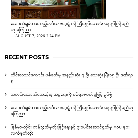
သေဒဏ်ချခံထားသည့်ဘင်္ဂလားဒေ့ရှ် ဝန်ကြီးချုပ်ဟောင်း နေရပ်ပြန်မည်
ဟု ကြေညာ
—
AUGUST 7, 2026 2:24 PM
RECENT POSTS
ထိုင်းစာသင်ကျောင်း ပစ်ခတ်မှု အနည်းဆုံး ၇ ဦး သေဆုံး ပြီး၁၅ ဦး ဒဏ်ရာ
ရ
သတင်းထောက်သေဆုံးမှု အစ္စရေးကို စစ်ရာဇဝတ်မှုဖြင့် စွပ်စွဲ
သေဒဏ်ချခံထားသည့်ဘင်္ဂလားဒေ့ရှ် ဝန်ကြီးချုပ်ဟောင်း နေရပ်ပြန်မည်ဟု
ကြေညာ
မြန်မာ-ထိုင်း ကုန်သွယ်မှုတိုးမြှင့်ရေးနှင့် ပူးပေါင်းဆောင်ရွက်မှု MoU များ
လက်မှတ်ထိုး