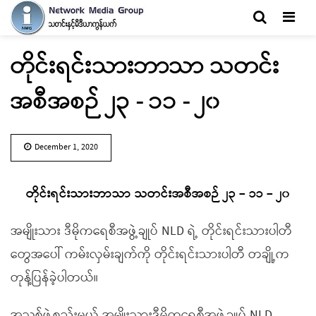
Men
တိုင်းရင်းသားဘာသာ သတင်း
အစီအစဉ် ၂၃ - ၁၁ - ၂၀
December 1, 2020
တိုင်းရင်းသားဘာသာ သတင်းအစီအစဉ် ၂၃ – ၁၁ – ၂၀
အမျိုးသား ဒီမိုကရေစီအဖွဲ့ချုပ် NLD ရဲ့ တိုင်းရင်းသားပါတီ
တွေအပေါ် ကမ်းလှမ်းချက်ကို တိုင်းရင်းသားပါတီ တချို့က
တုန့်ပြန်ခဲ့ပါတယ်။
အသစ်ဖွဲ့စည်းမယ့် အမျိုးသားဒီမိုကရေစီအဖွဲ့ချုပ် NLD