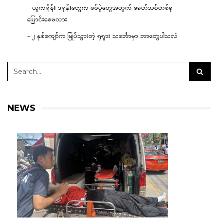
– ယူကရိန်း ဒရုန်းတွေက စစ်ပွဲတွေအတွက် ခေတ်သစ်တစ်ခု
ပြောင်းစေမလား
– ၂ နှစ်ကျော်က မြုပ်သွားတဲ့ ရုရှား သင်္ဘောမှာ ဘာတွေပါသလဲ
NEWS