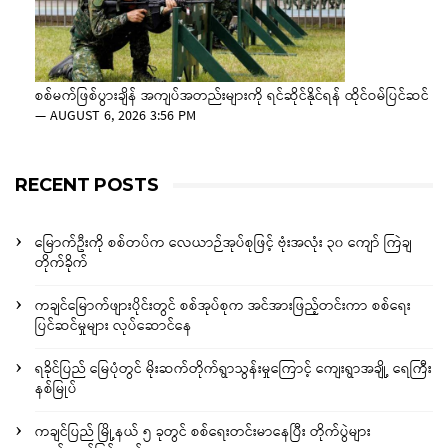
စစ်မက်ဖြစ်ပွားချိန် အကျပ်အတည်းများကို ရင်ဆိုင်နိုင်ရန် ထိုင်ဝမ်ပြင်ဆင်
—
AUGUST 6, 2026 3:56 PM
RECENT POSTS
မြောက်ဦးကို စစ်တပ်က လေယာဉ်အုပ်စုဖြင့် ဗုံးအလုံး ၃၀ ကျော် ကြဲချ
တိုက်ခိုက်
ကချင်မြောက်ဖျားပိုင်းတွင် စစ်အုပ်စုက အင်အားဖြည့်တင်းကာ စစ်ရေး
ပြင်ဆင်မှုများ လုပ်ဆောင်နေ
ရခိုင်ပြည် မြေပုံတွင် မိုးဆက်တိုက်ရွာသွန်းမှုကြောင့် ကျေးရွာအချို့ ရေကြီး
နစ်မြုပ်
ကချင်ပြည် မြို့နယ် ၅ ခုတွင် စစ်ရေးတင်းမာနေပြီး တိုက်ပွဲများ