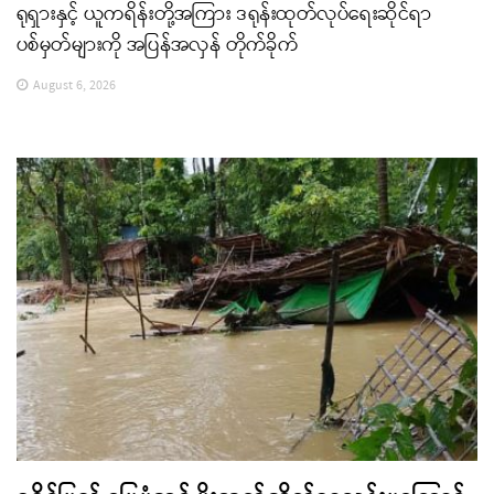
ရုရှားနှင့် ယူကရိန်းတို့အကြား ဒရုန်းထုတ်လုပ်ရေးဆိုင်ရာ
ပစ်မှတ်များကို အပြန်အလှန် တိုက်ခိုက်
August 6, 2026