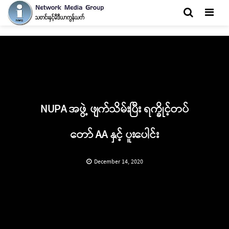
Men
NUPA အဖွဲ့ ဖျက်သိမ်းပြီး ရက္ခိုင့်တပ်
တော် AA နှင့် ပူးပေါင်း
December 14, 2020