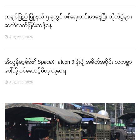
ကချင်ပြည် မြို့နယ် ၅ ခုတွင် စစ်ရေးတင်းမာနေပြီး တိုက်ပွဲများ
ဆက်လက်ပြင်းထန်နေ
August 6, 2026
အီလွန်မာ့စ်ခ်၏ SpaceX Falcon 9 ဒုံးပျံ အစိတ်အပိုင်း လကမ္ဘာ
ပေါ်သို့ ဝင်ဆောင့်မိဟု ယူဆရ
August 6, 2026