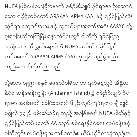
NUFA ဖြစ်ပေါ်လာပြီးနောက် စစ်ဦးစီးချုပ် ခိုင်ရာဇာ ဦးဆောင်
သော ရခိုင့်တပ်တော် ARAKAN ARMY (AA) နှင့် ရခိုင်ပြည်လုံး
ဆိုင်ရာ ကျောင်းသား နှင့် လူငယ်များအစည်းအရုံး AASYC တို့
ပူးပေါင်းလိုက်ကြပြီး နောက်ပိုင်းတွင် ပါတီကို ရခိုင်ပြည်
အမျိုးသား ညီညွှတ်ရေးပါတီ NUPA တပ်ကို ရခိုင်ပြည်
တပ်မတော် ARAKAN ARMY (AA) ဟု ပြန်လည်ဖွဲ့စည်း
တည်ထောင်လိုက်ကြသည်။
သို့သော် ၁၉၉၈ ခုနှစ် ဖေဖော်ဝါရီလ ၁၁ ရက်နေ့တွင် အိန္ဒိယ
နိုင်ငံ အန်ဒမန်ကျွန်း (Andaman Island) ၌ စစ်ဦးစီးချုပ် ခိုင်
ရာဇာ အပါအဝင် ခေါင်းဆောင် ၆ ဦး လုပ်ကြံခံရကာ မျိုးချစ်
ပုဂ္ဂိုလ် ၃၄ ဦး ဖမ်းဆီးခံခဲ့ရ သည့် အချိန်မှစ၍ NUPA ပါတီနှင့်
ရခိုင်ပြည်တပ်မတော် AA သည် စစ်ရေးနိုင်ငံရေး လုပ်ငန်းနှင့်
ပါတီတွင်း လုပ်ငန်းများ တစ်စတစ်စ ယိမ်းယိုင်လာခဲ့သည်ဟု