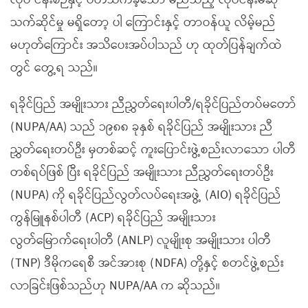
လုပ် ငန်းစဉ်နှင့် ပတ်သက်ခဲ့သော မည်သည့် လုပ်ငန်းမဆို
သက်ဆိုင်မှု မရှိတော့ ပါ ကြောင်းနှင့် တာဝန်ယူ လိမ့်မည်
မဟုတ်ကြောင်း အသိပေးအပ်ပါသည် ဟု ထုတ်ပြန်ချက်ထဲ
တွင် တွေ့ရ သည်။
ရခိုင်ပြည် အမျိုးသား ညီညွှတ်ရေးပါတီ/ရခိုင်ပြည်တပ်မတော်
(NUPA/AA) သည် ၁၉၈၈ ခုနှစ် ရခိုင်ပြည် အမျိုးသား ညီ
ညွှတ်ရေးတပ်ဦး မှတစ်ဆင့် ကူးပြောင်းဖွဲ့စည်းလာသော ပါတီ
တစ်ရပ်ဖြစ် ပြီး ရခိုင်ပြည် အမျိုးသား ညီညွှတ်ရေးတပ်ဦး
(NUPA) ကို ရခိုင်ပြည်လွတ်လပ်ရေးအဖွဲ့ (AIO) ရခိုင်ပြည်
ကွန်မြူနစ်ပါတီ (ACP) ရခိုင်ပြည် အမျိုးသား
လွတ်မြောက်ရေးပါတီ (ANLP) လူမျိုးစု အမျိုးသား ပါတီ
(TNP) ဒီမိုကရေစီ အင်အားစု (NDFA) တို့နှင့် စတင်ဖွဲ့စည်း
လာခြင်းဖြစ်သည်ဟု NUPA/AA က ဆိုသည်။