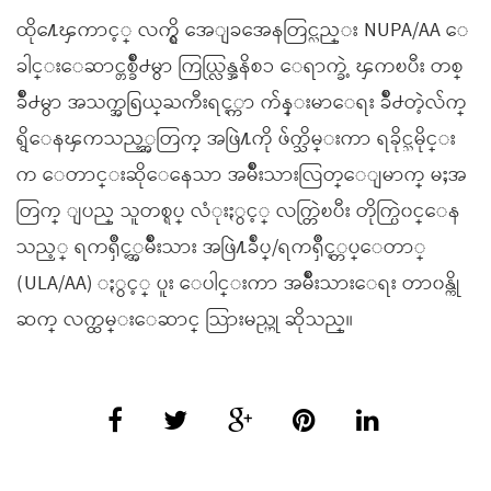
ထို႔ေၾကာင့္ လက္ရွိ အေျခအေနတြင္လည္း NUPA/AA ေ
ခါင္းေဆာင္တစ္ခ်ိဳ႕မွာ ကြယ္လြန္အနိစၥ ေရာက္ခဲ့ ၾကၿပီး တစ္
ခ်ိဳ႕မွာ အသက္အရြယ္ႀကီးရင့္ကာ က်န္းမာေရး ခ်ိဳ႕တဲ့လ်က္
ရွိေနၾကသည့္အတြက္ အဖြဲ႔ကို ဖ်က္သိမ္းကာ ရခိုင္သမိုင္း
က ေတာင္းဆိုေနေသာ အမ်ိဳးသားလြတ္ေျမာက္ မႈအ
တြက္ ျပည္ သူတစ္ရပ္ လံုးႏွင့္ လက္တြဲၿပီး တိုက္ပြဲ၀င္ေန
သည့္ ရကၡိဳင့္အမ်ိဳးသား အဖြဲ႔ခ်ဳပ္/ရကၡိဳင့္တပ္ေတာ္
(ULA/AA) ႏွင့္ ပူး ေပါင္းကာ အမ်ိဳးသားေရး တာ၀န္ကို
ဆက္ လက္ထမ္းေဆာင္ သြားမည္ဟု ဆိုသည္။