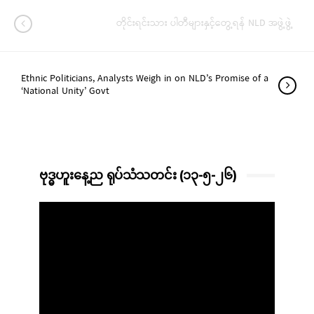
တိုင်းရင်းသား ပါတီများနှင့်တွေ့ရန် NLD အဖွဲ့ဖွဲ့
Ethnic Politicians, Analysts Weigh in on NLD’s Promise of a
‘National Unity’ Govt
ဗုဒ္ဓဟူးနေ့ည ရုပ်သံသတင်း (၁၃-၅-၂၆)