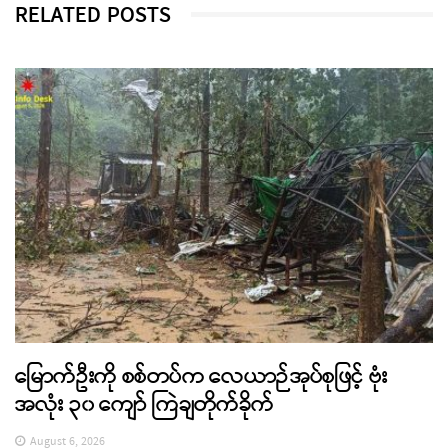
RELATED POSTS
မြောက်ဦးကို စစ်တပ်က လေယာဉ်အုပ်စုဖြင့် ဗုံး
အလုံး ၃၀ ကျော် ကြဲချတိုက်ခိုက်
August 6, 2026