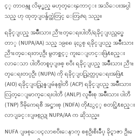
င့္ တာ၀န္ယူ လိမ့္မည္ မဟုတ္ေၾကာင္း အသိေပးအပ္ပါ
သည္ ဟု ထုတ္ျပန္ခ်က္ထဲတြင္ ေတြ႕ရ သည္။
ရခိုင္ျပည္ အမ်ိဳးသား ညီၫႊတ္ေရးပါတီ/ရခိုင္ျပည္တပ္မေ
တာ္ (NUPA/AA) သည္ ၁၉၈၈ ခုႏွစ္ ရခိုင္ျပည္ အမ်ိဳးသား
ညီၫႊတ္ေရးတပ္ဦး မွတစ္ဆင့္ ကူးေျပာင္းဖြဲ႔စည္း
လာေသာ ပါတီတစ္ရပ္ျဖစ္ ၿပီး ရခိုင္ျပည္ အမ်ိဳးသား ညီၫႊ
တ္ေရးတပ္ဦး (NUPA) ကို ရခိုင္ျပည္လြတ္လပ္ေရးအဖြဲ႔
(AIO) ရခိုင္ျပည္ကြန္ျမဴနစ္ပါတီ (ACP) ရခိုင္ျပည္ အမ်ိဳးသား
လြတ္ေျမာက္ေရးပါတီ (ANLP) လူမ်ိဳးစု အမ်ိဳးသား ပါတီ
(TNP) ဒီမိုကေရစီ အင္အားစု (NDFA) တို႔ႏွင့္ စတင္ဖြဲ႔စည္း
လာျခင္းျဖစ္သည္ဟု NUPA/AA က ဆိုသည္။
NUFA ျဖစ္ေပၚလာၿပီးေနာက္ စစ္ဦးစီးခ်ဳပ္ ခိုင္ရာဇာ ဦးေ