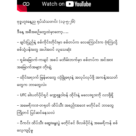
ဗုဒ္ဓဟူးနေ့ည ရုပ်သံသတင်း (၁၃-၅-၂၆)
ဒီနေ့ အစီအစဉ်တွေထဲမှာတော့…..
– ချင်းပြည်နဲ့ စစ်ကိုင်းတိုင်းမှာ စစ်တပ်က လေကြောင်းက ဗုံးကြဲလို့
စစ်သုံ့ပန်းတွေ အပါအဝင် လူသေဆုံး
– ရှမ်းမြောက်-ကချင် အစပ် မဘိမ်းဘက်မှာ စစ်တပ်က အင်အား
အမြောက်အများ တိုးချဲ့
– ထိုင်းရောက် မြန်မာတွေ လုံခြုံရေးနဲ့ အလုပ်လုပ်ဖို့ အကန့်အသတ်
တွေက ဘာတွေလဲ။
– UFC ခါးပတ်ပိုင်ရှင် ဂျော့ရှူဝါဗန် ထိုင်းနဲ့ မလေးရှားကို လာဖို့ရှိ
– အမေရိကား-တရုတ် ထိပ်သီး အစည်းအဝေး မတိုင်ခင် ဘာတွေ
ကြိုတင် ပြင်ဆင်နေသလဲ
– ပီကင်း ထိပ်သီး ဆွေးနွေးပွဲ မတိုင်ခင် ဖိလစ်ပိုင်နဲ့ အမေရိကန် စစ်
လေ့ကျင့်မှု