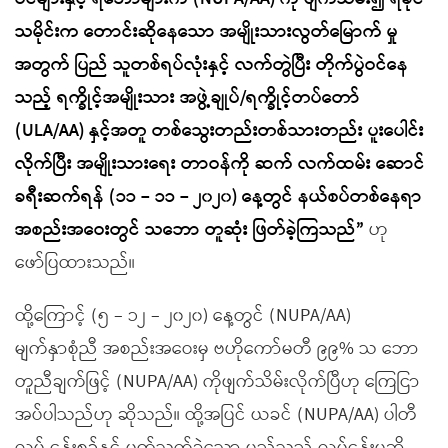
သမိုင်းက တောင်းဆိုနေသော အမျိုးသားလွတ်မြောက် မှု
အတွက် ပြည် သူတစ်ရပ်လုံးနှင့် လက်တွဲပြီး တိုက်ပွဲဝင်နေ
သည့် ရက္ခိုင့်အမျိုးသား အဖွဲ့ချုပ်/ရက္ခိုင့်တပ်တော်
(ULA/AA) နှင့်အတူ တစ်သွေးတည်းတစ်သားတည်း ပူးပေါင်း
လိုက်ပြီး အမျိုးသားရေး တာဝန်ကို ဆက် လက်ထမ်း ဆောင်
ခရီးဆက်ရန် (၁၁ – ၁၁ – ၂၀၂၀) နေ့တွင် နယ်စပ်တစ်နေရာ
အစည်းအဝေးတွင် သဘော တူဆုံး ဖြတ်ခဲ့ကြသည်”
ဟု
ဖော်ပြထားသည်။
ထို့ကြောင့် (၅ – ၁၂ – ၂၀၂၀) နေ့တွင် (NUPA/AA)
မျက်နှာစုံညီ အစည်းအဝေးမှ ဗဟိုကော်မတီ ၉၉% သ ဘော
တူညီချက်ဖြင့် (NUPA/AA) ကိုဖျက်သိမ်းလိုက်ပြီဟု ကြေငြာ
အပ်ပါသည်ဟု ဆိုသည်။ ထို့အပြင် ယခင် (NUPA/AA) ပါတီ