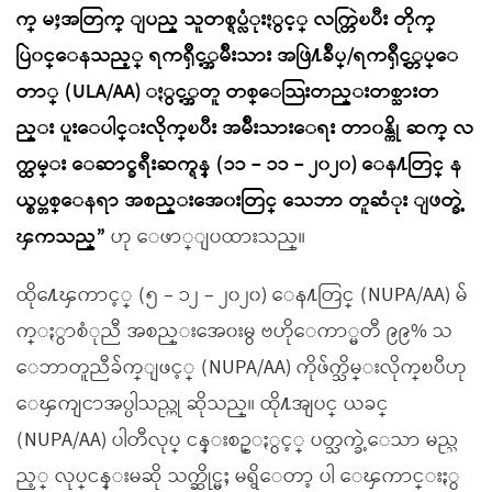
က္ မႈအတြက္ ျပည္ သူတစ္ရပ္လံုးႏွင့္ လက္တြဲၿပီး တိုက္
ပြဲ၀င္ေနသည့္ ရကၡိဳင့္အမ်ိဳးသား အဖြဲ႔ခ်ဳပ္/ရကၡိဳင့္တပ္ေ
တာ္ (ULA/AA) ႏွင့္အတူ တစ္ေသြးတည္းတစ္သားတ
ည္း ပူးေပါင္းလိုက္ၿပီး အမ်ိဳးသားေရး တာ၀န္ကို ဆက္ လ
က္ထမ္း ေဆာင္ခရီးဆက္ရန္ (၁၁ – ၁၁ – ၂၀၂၀) ေန႔တြင္ န
ယ္စပ္တစ္ေနရာ အစည္းအေ၀းတြင္ သေဘာ တူဆံုး ျဖတ္ခဲ့
ၾကသည္”
ဟု ေဖာ္ျပထားသည္။
ထို႔ေၾကာင့္ (၅ – ၁၂ – ၂၀၂၀) ေန႔တြင္ (NUPA/AA) မ်
က္ႏွာစံုညီ အစည္းအေ၀းမွ ဗဟိုေကာ္မတီ ၉၉% သ
ေဘာတူညီခ်က္ျဖင့္ (NUPA/AA) ကိုဖ်က္သိမ္းလိုက္ၿပီဟု
ေၾကျငာအပ္ပါသည္ဟု ဆိုသည္။ ထို႔အျပင္ ယခင္
(NUPA/AA) ပါတီလုပ္ ငန္းစဥ္ႏွင့္ ပတ္သက္ခဲ့ေသာ မည္သ
ည့္ လုပ္ငန္းမဆို သက္ဆိုင္မႈ မရွိေတာ့ ပါ ေၾကာင္းႏွ