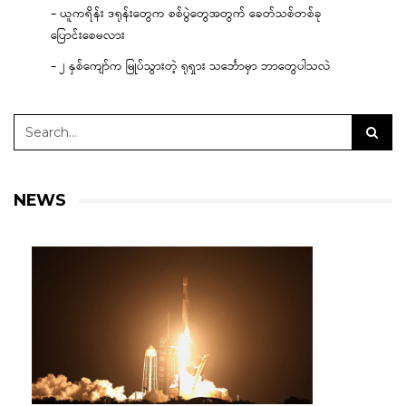
– ယူကရိန်း ဒရုန်းတွေက စစ်ပွဲတွေအတွက် ခေတ်သစ်တစ်ခု
ပြောင်းစေမလား
– ၂ နှစ်ကျော်က မြုပ်သွားတဲ့ ရုရှား သင်္ဘောမှာ ဘာတွေပါသလဲ
NEWS