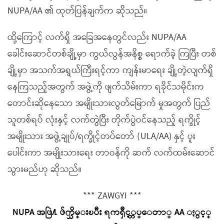
NUPA/AA ၏ ထုတ်ပြန်ချက်က ဆိုသည်။
ထို့ကြောင့် လက်ရှိ အခြေအနေတွင်လည်း NUPA/AA
ခေါင်းဆောင်တစ်ချို့မှာ ကွယ်လွန်အနိစ္စ ရောက်ခဲ့ ကြပြီး တစ်
ချို့မှာ အသက်အရွယ်ကြီးရင့်ကာ ကျန်းမာရေး ချို့တဲ့လျက်ရှိ
နေကြသည့်အတွက် အဖွဲ့ကို ဖျက်သိမ်းကာ ရခိုင်သမိုင်းက
တောင်းဆိုနေသော အမျိုးသားလွတ်မြောက် မှုအတွက် ပြည်
သူတစ်ရပ် လုံးနှင့် လက်တွဲပြီး တိုက်ပွဲဝင်နေသည့် ရက္ခိုင့်
အမျိုးသား အဖွဲ့ချုပ်/ရက္ခိုင့်တပ်တော် (ULA/AA) နှင့် ပူး
ပေါင်းကာ အမျိုးသားရေး တာဝန်ကို ဆက် လက်ထမ်းဆောင်
သွားမည်ဟု ဆိုသည်။
*** ZAWGYI ***
NUPA အဖြဲ႔ ဖ်က္သိမ္းၿပီး ရကၡိဳင့္တပ္ေတာ္ AA ႏွင့္