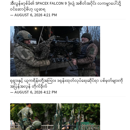
အီလွန်မာ့စ်ခ်၏ SPACEX FALCON 9 ဒုံးပျံ အစိတ်အပိုင်း လကမ္ဘာပေါ်သို့
ဝင်ဆောင့်မိဟု ယူဆရ
—
AUGUST 6, 2026 4:21 PM
ရုရှားနှင့် ယူကရိန်းတို့အကြား ဒရုန်းထုတ်လုပ်ရေးဆိုင်ရာ ပစ်မှတ်များကို
အပြန်အလှန် တိုက်ခိုက်
—
AUGUST 6, 2026 4:12 PM