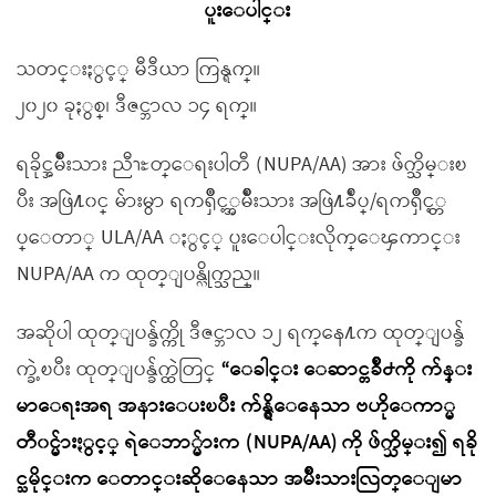
ပူးေပါင္း
သတင္းႏွင့္ မီဒီယာ ကြန္ရက္။
၂၀၂၀ ခုႏွစ္၊ ဒီဇင္ဘာလ ၁၄ ရက္။
ရခိုင္အမ်ိဳးသား ညီၫႊတ္ေရးပါတီ (NUPA/AA) အား ဖ်က္သိမ္းၿ
ပီး အဖြဲ႔၀င္ မ်ားမွာ ရကၡိဳင့္အမ်ိဳးသား အဖြဲ႔ခ်ဳပ္/ရကၡိဳင့္တ
ပ္ေတာ္ ULA/AA ႏွင့္ ပူးေပါင္းလိုက္ေၾကာင္း
NUPA/AA က ထုတ္ျပန္လိုက္သည္။
အဆိုပါ ထုတ္ျပန္ခ်က္ကို ဒီဇင္ဘာလ ၁၂ ရက္ေန႔က ထုတ္ျပန္ခ်
က္ခဲ့ၿပီး ထုတ္ျပန္ခ်က္ထဲတြင္
“ေခါင္း ေဆာင္တခ်ိဳ႕ကို က်န္း
မာေရးအရ အနားေပးၿပီး က်န္ရွိေနေသာ ဗဟိုေကာ္မ
တီ၀င္မ်ားႏွင့္ ရဲေဘာ္မ်ားက (NUPA/AA) ကို ဖ်က္သိမ္း၍ ရခို
င္သမိုင္းက ေတာင္းဆိုေနေသာ အမ်ိဳးသားလြတ္ေျမာ