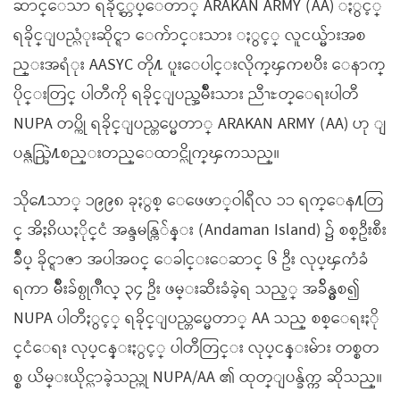
ဆာင္ေသာ ရခိုင့္တပ္ေတာ္ ARAKAN ARMY (AA) ႏွင့္
ရခိုင္ျပည္လံုးဆိုင္ရာ ေက်ာင္းသား ႏွင့္ လူငယ္မ်ားအစ
ည္းအရံုး AASYC တို႔ ပူးေပါင္းလိုက္ၾကၿပီး ေနာက္
ပိုင္းတြင္ ပါတီကို ရခိုင္ျပည္အမ်ိဳးသား ညီၫႊတ္ေရးပါတီ
NUPA တပ္ကို ရခိုင္ျပည္တပ္မေတာ္ ARAKAN ARMY (AA) ဟု ျ
ပန္လည္ဖြဲ႔စည္းတည္ေထာင္လိုက္ၾကသည္။
သို႔ေသာ္ ၁၉၉၈ ခုႏွစ္ ေဖေဖာ္ဝါရီလ ၁၁ ရက္ေန႔တြ
င္ အိႏၵိယႏိုင္ငံ အန္ဒမန္ကြ်န္း (Andaman Island) ၌ စစ္ဦးစီး
ခ်ဳပ္ ခိုင္ရာဇာ အပါအ၀င္ ေခါင္းေဆာင္ ၆ ဦး လုပ္ၾကံခံ
ရကာ မ်ိဳးခ်စ္ပုဂၢိဳလ္ ၃၄ ဦး ဖမ္းဆီးခံခဲ့ရ သည့္ အခ်ိန္မွစ၍
NUPA ပါတီႏွင့္ ရခိုင္ျပည္တပ္မေတာ္ AA သည္ စစ္ေရးႏို
င္ငံေရး လုပ္ငန္းႏွင့္ ပါတီတြင္း လုပ္ငန္းမ်ား တစ္စတ
စ္စ ယိမ္းယိုင္လာခဲ့သည္ဟု NUPA/AA ၏ ထုတ္ျပန္ခ်က္က ဆိုသည္။