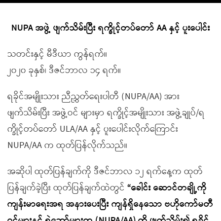
NUPA အဖွဲ့ ဖျက်သိမ်းပြီး ရက္ခိုင့်တပ်တော် AA နှင့် ပူးပေါင်း
သတင်းနှင့် မီဒီယာ ကွန်ရက်။
၂၀၂၀ ခုနှစ်၊ ဒီဇင်ဘာလ ၁၄ ရက်။
ရခိုင်အမျိုးသား ညီညွှတ်ရေးပါတီ (NUPA/AA) အား
ဖျက်သိမ်းပြီး အဖွဲ့ဝင် များမှာ ရက္ခိုင့်အမျိုးသား အဖွဲ့ချုပ်/ရ
က္ခိုင့်တပ်တော် ULA/AA နှင့် ပူးပေါင်းလိုက်ကြောင်း
NUPA/AA က ထုတ်ပြန်လိုက်သည်။
အဆိုပါ ထုတ်ပြန်ချက်ကို ဒီဇင်ဘာလ ၁၂ ရက်နေ့က ထုတ်
ပြန်ချက်ခဲ့ပြီး ထုတ်ပြန်ချက်ထဲတွင်
“ခေါင်း ဆောင်တချို့ကို
ကျန်းမာရေးအရ အနားပေးပြီး ကျန်ရှိနေသော ဗဟိုကော်မတီ
ဝင်များနှင့် ရဲဘော်များက (NUPA/AA) ကို ဖျက်သိမ်း၍ ရခိုင်