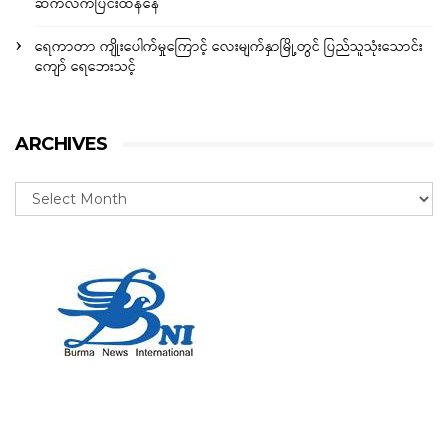
ဆက်လက်ပြင်းထန်နေ
ရေကာတာ ကျိုးပေါက်မှုကြောင့် လေးမျက်နှာမြို့တွင် ပြည်သူသုံးသောင်း
ကျော် ရေဘေးသင့်
ARCHIVES