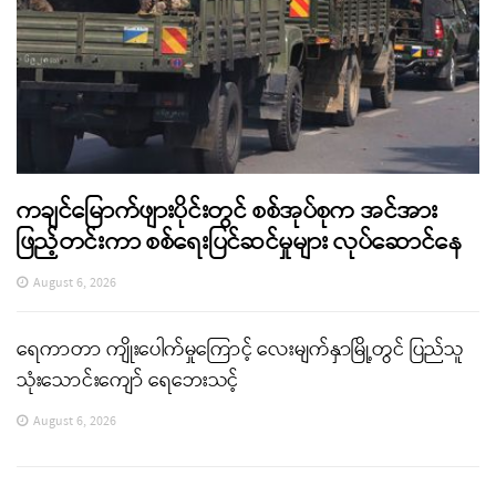
ကချင်မြောက်ဖျားပိုင်းတွင် စစ်အုပ်စုက အင်အား
ဖြည့်တင်းကာ စစ်ရေးပြင်ဆင်မှုများ လုပ်ဆောင်နေ
August 6, 2026
ရေကာတာ ကျိုးပေါက်မှုကြောင့် လေးမျက်နှာမြို့တွင် ပြည်သူ
သုံးသောင်းကျော် ရေဘေးသင့်
August 6, 2026