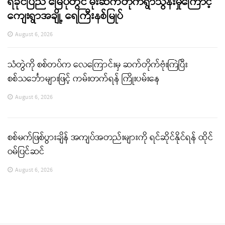
ရခိုင်ပြည် မြေပုံတွင် မိုးဆက်တိုက်ရွာသွန်းမှုကြောင့်
ကျေးရွာအချို့ ရေကြီးနစ်မြုပ်
August 6, 2026
သံတွဲကို စစ်တပ်က လေကြောင်းမှ ဆက်တိုက်ဗုံးကြဲပြီး
စစ်သင်္ဘောများဖြင့် ကမ်းတက်ရန် ကြိုးပမ်းနေ
August 6, 2026
စစ်မက်ဖြစ်ပွားချိန် အကျပ်အတည်းများကို ရင်ဆိုင်နိုင်ရန် ထိုင်
ဝမ်ပြင်ဆင်
August 6, 2026