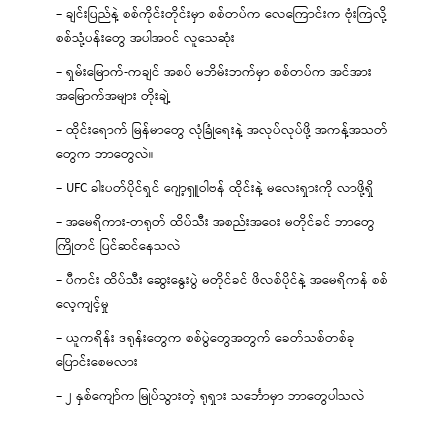
– ချင်းပြည်နဲ့ စစ်ကိုင်းတိုင်းမှာ စစ်တပ်က လေကြောင်းက ဗုံးကြဲလို့
စစ်သုံ့ပန်းတွေ အပါအဝင် လူသေဆုံး
– ရှမ်းမြောက်-ကချင် အစပ် မဘိမ်းဘက်မှာ စစ်တပ်က အင်အား
အမြောက်အများ တိုးချဲ့
– ထိုင်းရောက် မြန်မာတွေ လုံခြုံရေးနဲ့ အလုပ်လုပ်ဖို့ အကန့်အသတ်
တွေက ဘာတွေလဲ။
– UFC ခါးပတ်ပိုင်ရှင် ဂျော့ရှူဝါဗန် ထိုင်းနဲ့ မလေးရှားကို လာဖို့ရှိ
– အမေရိကား-တရုတ် ထိပ်သီး အစည်းအဝေး မတိုင်ခင် ဘာတွေ
ကြိုတင် ပြင်ဆင်နေသလဲ
– ပီကင်း ထိပ်သီး ဆွေးနွေးပွဲ မတိုင်ခင် ဖိလစ်ပိုင်နဲ့ အမေရိကန် စစ်
လေ့ကျင့်မှု
– ယူကရိန်း ဒရုန်းတွေက စစ်ပွဲတွေအတွက် ခေတ်သစ်တစ်ခု
ပြောင်းစေမလား
– ၂ နှစ်ကျော်က မြုပ်သွားတဲ့ ရုရှား သင်္ဘောမှာ ဘာတွေပါသလဲ