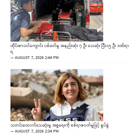
ထိုင်းစာသင်ကျောင်း ပစ်ခတ်မှု အနည်းဆုံး ၇ ဦး သေဆုံး ပြီး၁၅ ဦး ဒဏ်ရာ
ရ
—
AUGUST 7, 2026 2:44 PM
သတင်းထောက်သေဆုံးမှု အစ္စရေးကို စစ်ရာဇဝတ်မှုဖြင့် စွပ်စွဲ
—
AUGUST 7, 2026 2:34 PM