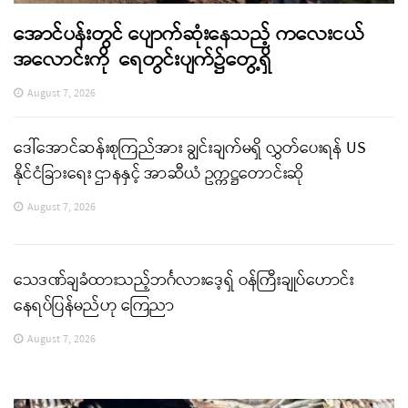
အောင်ပန်းတွင် ပျောက်ဆုံးနေသည့် ကလေးငယ်
အလောင်းကို ရေတွင်းပျက်၌တွေ့ရှိ
August 7, 2026
ဒေါ်အောင်ဆန်းစုကြည်အား ချွင်းချက်မရှိ လွှတ်ပေးရန် US
နိုင်ငံခြားရေး ဌာနနှင့် အာဆီယံ ဥက္ကဋ္ဌတောင်းဆို
August 7, 2026
သေဒဏ်ချခံထားသည့်ဘင်္ဂလားဒေ့ရှ် ဝန်ကြီးချုပ်ဟောင်း
နေရပ်ပြန်မည်ဟု ကြေညာ
August 7, 2026