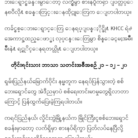
ဘးေရွာင္စခန္းမွာေတာ့ လက္ရွိမွာ စားနပ္ရိကၡာ ျပတ္လပ္ေ
နၿပီလို႔ စခန္းတြင္းေနထိုင္သူေတြက ေျပာပါတယ္။
ကခ်င္စစ္ေဘးေရွာင္ေတြ ေနရပ္ျပန္ႏိုင္ဖို႔ KHCC ရဲ႕
အေကာင္အထည္ေဖာ္မႈ လုပ္ငန္းေတြမွာ စိန္ေခၚမႈအမ်ိဳး
မ်ိဳးနဲ႔ ရင္ဆုိင္ေနရတယ္လို႔ ေျပာပါတယ္။
တိုင်းရင်းသား ဘာသာ သတင်းအစီအစဉ် ၂၁ – ၁၂ – ၂၀
ရှမ်းပြည်နယ်မြောက်ပိုင်း နမ္မတူက နေရပ်ပြန်သွားတဲ့ စစ်
ဘေးရှောင်တွေ အဲဒီညမှာပဲ စစ်ရေးတင်းမာမှုတွေရှိလာတာ
ကြောင့် ပြန်ထွက်ပြေးခဲ့ကြရပါတယ်။
ကရင်ပြည်နယ်၊ လှိုင်းဘွဲမြို့နယ်က မြိုင်ကြီးငူစစ်ဘေးရှောင်
စခန်းမှာတော့ လက်ရှိမှာ စားနပ်ရိက္ခာ ပြတ်လပ်နေပြီလို့