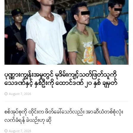
ပုဏ္ဏားကျွန်းအမှုတွင် မုဒိမ်းကျင့်သတ်ဖြတ်သူကို
သေဒဏ်နှင့် နှစ်ဦးကို ထောင်ဒဏ် ၂၀ နှစ် ချမှတ်
August 7, 2026
စစ်အုပ်စုကို ထိုင်းက ဖိတ်ခေါ်သော်လည်း အာဆီယံတစ်စုံလုံး
လက်ခံရန် ခဲယဉ်းဟု ဆို
August 7, 2026