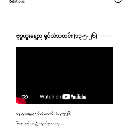
Relations
ဗုဒ္ဓဟူးနေ့ည ရုပ်သံသတင်း (၁၃-၅-၂၆)
ဗုဒ္ဓဟူးနေ့ည ရုပ်သံသတင်း (၁၃-၅-၂၆)
ဒီနေ့ အစီအစဉ်တွေထဲမှာတော့…..