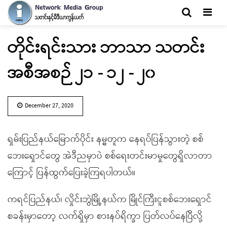
Men
တိုင်းရင်းသား ဘာသာ သတင်း
အစီအစဉ် ၂၁ - ၁၂ - ၂၀
December 27, 2020
ရှမ်းပြည်နယ်မြောက်ပိုင်း နမ္မတူက နေရပ်ပြန်သွားတဲ့ စစ်
ဘေးရှောင်တွေ အဲဒီညမှာပဲ စစ်ရေးတင်းမာမှုတွေရှိလာတာ
ကြောင့် ပြန်ထွက်ပြေးခဲ့ကြရပါတယ်။
ကရင်ပြည်နယ်၊ လှိုင်းဘွဲမြို့နယ်က မြိုင်ကြီးငူစစ်ဘေးရှောင်
စခန်းမှာတော့ လက်ရှိမှာ စားနပ်ရိက္ခာ ပြတ်လပ်နေပြီလို့