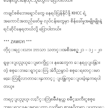
စခန်းတွင်းနေထိုင်သူတွေက ပြောပါတယ်။
ကချင်စစ်ဘေးရှောင်တွေ နေရပ်ပြန်နိုင်ဖို့ KHCC ရဲ့
အကောင်အထည်ဖော်မှု လုပ်ငန်းတွေမှာ စိန်ခေါ်မှုအမျိုးမျိုးနဲ့
ရင်ဆိုင်နေရတယ်လို့ ပြောပါတယ်။
*** ZAWGYI ***
တိုင္းရင္းသား ဘာသာ သတင္းအစီအစဥ္ ၂၁ – ၁၂ – ၂၀
ရွမ္းျပည္နယ္ေျမာက္ပိုင္း နမၼတူက ေနရပ္ျပန္သြား
တဲ့ စစ္ေဘးေရွာင္ေတြ အဲဒီညမွာပဲ စစ္ေရးတင္းမာ
မႈေတြရွိလာတာေၾကာင့္ ျပန္ထြက္ေျပးခဲ့ၾကရပါ
တယ္။
ကရင္ျပည္နယ္၊ လႈိင္းဘြဲၿမိဳ႕နယ္က ၿမိဳင္ႀကီးငူစစ္ေ
ဘးေရွာင္စခန္းမွာေတာ့ လက္ရွိမွာ စားနပ္ရိကၡာ ျပတ္လပ္ေ