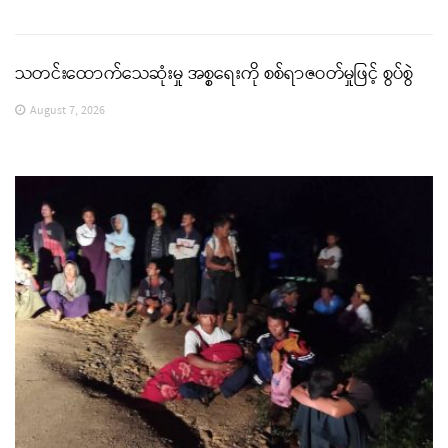
သတင်းထောက်သေဆုံးမှု အစ္စရေးကို စစ်ရာဇဝတ်မှုဖြင့် စွပ်စွဲ
August 7, 2026