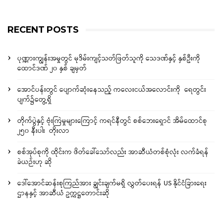
RECENT POSTS
ပုဏ္ဏားကျွန်းအမှုတွင် မုဒိမ်းကျင့်သတ်ဖြတ်သူကို သေဒဏ်နှင့် နှစ်ဦးကို
ထောင်ဒဏ် ၂၀ နှစ် ချမှတ်
အောင်ပန်းတွင် ပျောက်ဆုံးနေသည့် ကလေးငယ်အလောင်းကို ရေတွင်း
ပျက်၌တွေ့ရှိ
တိုက်ပွဲနှင့် ဗုံးကြဲမှုများကြောင့် ကရင်နီတွင် စစ်ဘေးရှောင် အိမ်ထောင်စု
၂၅၀ နီးပါး တိုးလာ
စစ်အုပ်စုကို ထိုင်းက ဖိတ်ခေါ်သော်လည်း အာဆီယံတစ်စုံလုံး လက်ခံရန်
ခဲယဉ်းဟု ဆို
ဒေါ်အောင်ဆန်းစုကြည်အား ချွင်းချက်မရှိ လွှတ်ပေးရန် US နိုင်ငံခြားရေး
ဌာနနှင့် အာဆီယံ ဥက္ကဋ္ဌတောင်းဆို