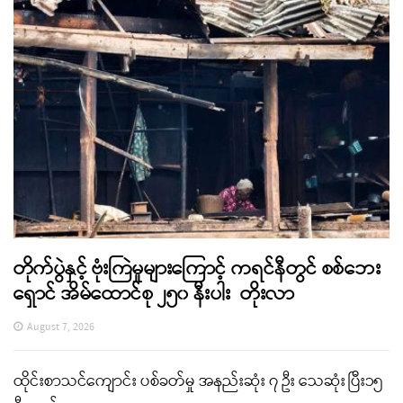
တိုက်ပွဲနှင့် ဗုံးကြဲမှုများကြောင့် ကရင်နီတွင် စစ်ဘေး
ရှောင် အိမ်ထောင်စု ၂၅၀ နီးပါး တိုးလာ
August 7, 2026
ထိုင်းစာသင်ကျောင်း ပစ်ခတ်မှု အနည်းဆုံး ၇ ဦး သေဆုံး ပြီး၁၅