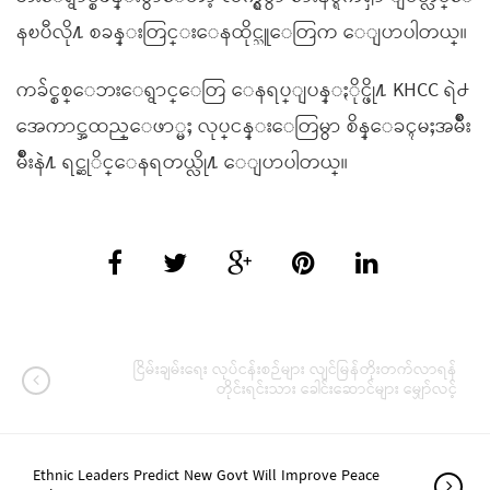
နၿပီလို႔ စခန္းတြင္းေနထိုင္သူေတြက ေျပာပါတယ္။
ကခ်င္စစ္ေဘးေရွာင္ေတြ ေနရပ္ျပန္ႏိုင္ဖို႔ KHCC ရဲ႕
အေကာင္အထည္ေဖာ္မႈ လုပ္ငန္းေတြမွာ စိန္ေခၚမႈအမ်ိဳး
မ်ိဳးနဲ႔ ရင္ဆုိင္ေနရတယ္လို႔ ေျပာပါတယ္။
ငြိမ်းချမ်းရေး လုပ်ငန်းစဉ်များ လျင်မြန်တိုးတက်လာရန်
တိုင်းရင်းသား ခေါင်းဆောင်များ မျှော်လင့်
Ethnic Leaders Predict New Govt Will Improve Peace