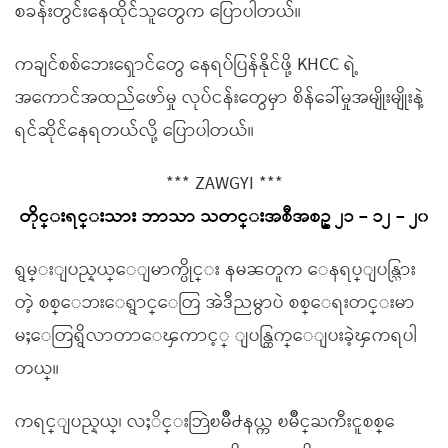
စခန်းတွင်းနေထိုင်သူတွေက ပြောပါတယ်။
ကချင်စစ်ဘေးရှောင်တွေ နေရပ်ပြန်နိုင်ဖို့ KHCC ရဲ့
အကောင်အထည်ဖော်မှု လုပ်ငန်းတွေမှာ စိန်ခေါ်မှုအမျိုးမျိုးနဲ့
ရင်ဆိုင်နေရတယ်လို့ ပြောပါတယ်။
*** ZAWGYI ***
တိုင္းရင္းသား ဘာသာ သတင္းအစီအစဥ္ ၂၁ – ၁၂ – ၂၀
ရွမ္းျပည္နယ္ေျမာက္ပိုင္း နမၼတူက ေနရပ္ျပန္သြား
တဲ့ စစ္ေဘးေရွာင္ေတြ အဲဒီညမွာပဲ စစ္ေရးတင္းမာ
မႈေတြရွိလာတာေၾကာင့္ ျပန္ထြက္ေျပးခဲ့ၾကရပါ
တယ္။
ကရင္ျပည္နယ္၊ လႈိင္းဘြဲၿမိဳ႕နယ္က ၿမိဳင္ႀကီးငူစစ္ေ