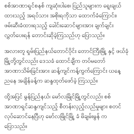
စစ်အာဏာရှင်စနစ် ကျဆုံးပါစေ၊ ပြည်သူများက ရွေးချယ်
ထားသည့် အရပ်သား အစိုးရကိုသာ ထောက်ခံကြောင်း၊
ဖမ်းဆီးခံထားရသည့် ခေါင်းဆောင်များအား ချက်ချင်း
လွှတ်ပေးရန် တောင်းဆိုခဲ့ကြသည်ဟု ပြောသည်။
အလားတူ ရှမ်းပြည်နယ်တောင်ပိုင်း တောင်ကြီးမြို့ နှင့် ဖယ်ခုံ
မြို့တို့တွင်လည်း ဒေသခံ ထောင်ချီက တပ်မတော်
အာဏာသိမ်းခြင်းအား ဆန့်ကျင်ကန့်ကွက်ကြောင်း ယနေ့
ညနေ အချိန်ခန့်က ဆန္ဒထုတ်ဖော်ခဲ့ ကြသည်။
ထို့အပြင် မွန်ပြည်နယ်၊ မော်လမြိုင်မြို့တွင်လည်း စစ်
အာဏာရှင်ဆန္ဒကျင်သည့် စီတန်းလှည့်လည်မှုများ စတင်
လုပ်ဆောင်နေပြီဟု မော်လမြိုင်မြို့ ခံ မိချမ်းမွန် က
ပြောသည်။