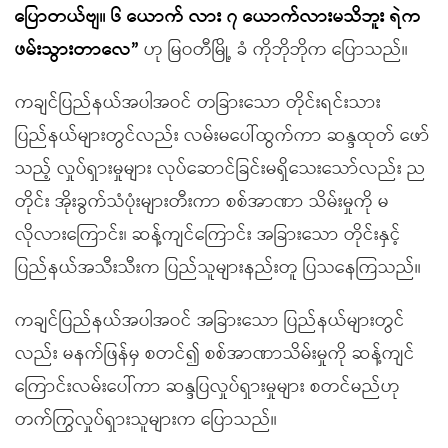
ပြောတယ်ဗျ။ ၆ ယောက် လား ၇ ယောက်လားမသိဘူး ရဲက
ဖမ်းသွားတာလေ”
ဟု မြဝတီမြို့ ခံ ကိုဘိုဘိုက ပြောသည်။
ကချင်ပြည်နယ်အပါအဝင် တခြားသော တိုင်းရင်းသား
ပြည်နယ်များတွင်လည်း လမ်းမပေါ်ထွက်ကာ ဆန္ဒထုတ် ဖော်
သည့် လှုပ်ရှားမှုများ လုပ်ဆောင်ခြင်းမရှိသေးသော်လည်း ည
တိုင်း အိုးခွက်သံပုံးများတီးကာ စစ်အာဏာ သိမ်းမှုကို မ
လိုလားကြောင်း၊ ဆန့်ကျင်ကြောင်း အခြားသော တိုင်းနှင့်
ပြည်နယ်အသီးသီးက ပြည်သူများနည်းတူ ပြသနေကြသည်။
ကချင်ပြည်နယ်အပါအဝင် အခြားသော ပြည်နယ်များတွင်
လည်း မနက်ဖြန်မှ စတင်၍ စစ်အာဏာသိမ်းမှုကို ဆန့်ကျင်
ကြောင်းလမ်းပေါ်ကာ ဆန္ဒပြလှုပ်ရှားမှုများ စတင်မည်ဟု
တက်ကြွလှုပ်ရှားသူများက ပြောသည်။