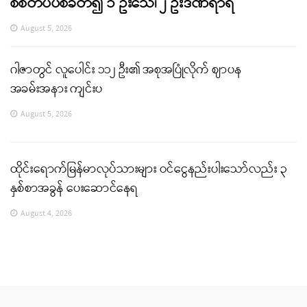
စစ်တပ်ပစ်ခတ်၍ ၁ ဦးသေ၊ ၂ ဦးဒဏ်ရာရ
August 5, 2026
ဂါဇာတွင် လူပေါင်း ၁၁၂ ဦး၏ အစုအပြုံလိုက် ဈာပန
အခမ်းအနား ကျင်းပ
August 5, 2026
ထိုင်းရောက်မြန်မာလုပ်သားများ ဝင်ငွေနည်းပါးသော်လည်း ၃
နှစ်စာအခွန် ပေးဆောင်နေရ
August 4, 2026