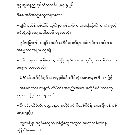
ဗုဒ္ဓဟူးနေ့ည ရုပ်သံသတင်း (၁၃-၅-၂၆)
ဒီနေ့ အစီအစဉ်တွေထဲမှာတော့…..
– ချင်းပြည်နဲ့ စစ်ကိုင်းတိုင်းမှာ စစ်တပ်က လေကြောင်းက ဗုံးကြဲလို့
စစ်သုံ့ပန်းတွေ အပါအဝင် လူသေဆုံး
– ရှမ်းမြောက်-ကချင် အစပ် မဘိမ်းဘက်မှာ စစ်တပ်က အင်အား
အမြောက်အများ တိုးချဲ့
– ထိုင်းရောက် မြန်မာတွေ လုံခြုံရေးနဲ့ အလုပ်လုပ်ဖို့ အကန့်အသတ်
တွေက ဘာတွေလဲ။
– UFC ခါးပတ်ပိုင်ရှင် ဂျော့ရှူဝါဗန် ထိုင်းနဲ့ မလေးရှားကို လာဖို့ရှိ
– အမေရိကား-တရုတ် ထိပ်သီး အစည်းအဝေး မတိုင်ခင် ဘာတွေ
ကြိုတင် ပြင်ဆင်နေသလဲ
– ပီကင်း ထိပ်သီး ဆွေးနွေးပွဲ မတိုင်ခင် ဖိလစ်ပိုင်နဲ့ အမေရိကန် စစ်
လေ့ကျင့်မှု
– ယူကရိန်း ဒရုန်းတွေက စစ်ပွဲတွေအတွက် ခေတ်သစ်တစ်ခု
ပြောင်းစေမလား