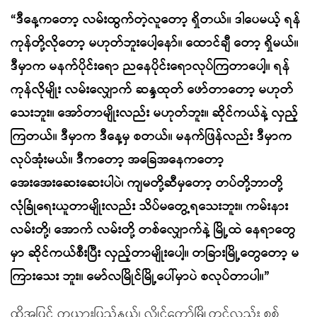
“ဒီနေ့ကတော့ လမ်းထွက်တဲ့လူတော့ ရှိတယ်။ ဒါပေမယ့် ရန်
ကုန်တို့လိုတော့ မဟုတ်ဘူးပေါ့နော်။ ထောင်ချီ တော့ ရှိမယ်။
ဒီမှာက မနက်ပိုင်းရော ညနေပိုင်းရောလုပ်ကြတာပေါ့။ ရန်
ကုန်လိုမျိုး လမ်းလျှောက် ဆန္ဒထုတ် ဖော်တာတော့ မဟုတ်
သေးဘူး။ အော်တာမျိုးလည်း မဟုတ်ဘူး။ ဆိုင်ကယ်နဲ့ လှည့်
ကြတယ်။ ဒီမှာက ဒီနေ့မှ စတယ်။ မနက်ဖြန်လည်း ဒီမှာက
လုပ်အုံးမယ်။ ဒီကတော့ အခြေအနေကတော့
အေးအေးဆေးဆေးပါပဲ၊ ကျမတို့ဆီမှတော့ တပ်တို့ဘာတို့
လုံခြုံရေးယူတာမျိုးလည်း သိပ်မတွေ့ရသေးဘူး။ ကမ်းနား
လမ်းတို့၊ အောက် လမ်းတို့ တစ်လျှောက်နဲ့ မြို့ထဲ နေရာတွေ
မှာ ဆိုင်ကယ်စီးပြီး လှည့်တာမျိုးပေါ့။ တခြားမြို့တွေတော့ မ
ကြားသေး ဘူး။ မော်လမြိုင်မြို့ပေါ်မှာပဲ စလုပ်တာပါ။”
ထို့အပြင် ကယားပြည်နယ်၊ လွိုင်ကော်မြို့တွင်လည်း စစ်