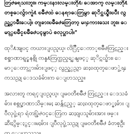
တြ႕ရေသးဘူး။ ကမ္းနားလမ္းတို႔၊ ေအာက္ လမ္းတို႔
တစ္ေလ်ွာက္နဲ႔ ၿမိဳ႕ထဲ ေနရာေတြမွာ ဆုိင္ကယ္စီးၿပီး လွ
ည့္တာမ်ိဳးေပါ့။ တျခားၿမိဳ႕ေတြေတာ့ မၾကားေသး ဘူး။ ေ
မာ္လၿမိဳင္ၿမိဳ႕ေပၚမွာပဲ စလုပ္တာပါ။”
ထုိ႔အျပင္ ကယားျပည္နယ္၊ လိြဳင္ေကာ္ၿမိဳ႕တြင္လည္း
စစ္အာဏာရွင္စနစ္ကို ကန္႔ကြက္သည့္အေနျဖင့္ ဆုိင္ကယ္မ်ား၊ ေ
မာ္ေတာ္ကားမ်ားျဖင့္ လွည့္လည္ကာ ဆႏၵထုတ္ေဖာ္ခဲ့ၾ
ကသည္ဟု ေဒသခံမ်ားက ေျပာသည္။
အလားတူ ကရင္ျပည္နယ္၊ ျမဝတီၿမိဳ႕ တြင္လည္း ေဒသခံ
မ်ား စစ္တပ္အာဏာသိမ္းမႈ ဆန္က်င္သည့္ ဆႏၵထုတ္ေဖာ္မႈမ်ား ျ
ပဳလုပ္ခဲ့ရာ ရဲတပ္ဖြဲ႕ဝင္ေတြက ဆႏၵျပသူမ်ားအား ဖမ္း
ဆီးႏွိမ္ႏွင္းမႈမ်ား ျပဳလုပ္ခဲ့သည္ဟု ျမဝတီၿမိဳ႕ ခံတစ္ဦး
က ေျပာသည္။