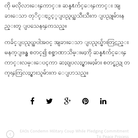
ကို မလိုလားေၾကာင္း၊ ဆန္႔က်င္ေၾကာင္း အျ
ခားေသာ တုိင္းႏွင့္ျပည္နယ္အသီးသီးက ျပည္သူမ်ားန
ည္းတူ ျပသေနၾကသည္။
ကခ်င္ျပည္နယ္အပါအဝင္ အျခားေသာ ျပည္နယ္မ်ားတြင္လည္း
မနက္ျဖန္မွ စတင္၍ စစ္အာဏာသိမ္းမႈကို ဆန္႔က်င္ေၾ
ကာင္းလမ္းေပၚကာ ဆႏၵျပလႈပ္ရွားမႈမ်ား စတင္မည္ဟု တ
က္ၾကြလႈပ္ရွားသူမ်ားက ေျပာသည္။
EAOs Condemn Military Coup While Pledging Commitment
To Peace Process