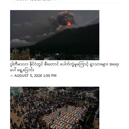
ဂွါတီမာလာ နိုင်ငံတွင် မီးတောင် ပေါက်ကွဲမှုကြောင့် ရွာသားများ အရေး
ပေါ် ရွှေ့ပြောင်း
—
AUGUST 5, 2026 1:50 PM