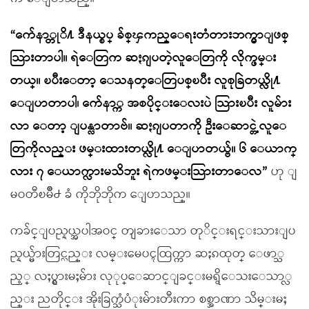
“က်ေနာ္တုိ႔ ဒီနယ္စပ္ ခ်စ္ၾကည္ေရးတံတားဘက္မွာျဖစ္
သြားတာပါ။ ရဲေတြက ဆႏၵျပတဲ့လူေတြကို လိုက္ဖမ္း
တယ္။ ၿပီးေတာ့ ေသနတ္ေတြပစ္ၿပီး လူစုခြဲတယ္လို႔
ေျပာတာပါ၊ က်ေနာ္က အစပိုင္းေလးပဲ သြားၿပီး လူမ်ား
လာ ေတာ့ ျပန္လာတာဗ်။ ဆႏၵျပတာကို ဦးေဆာင္တဲ့လူေ
တြကိုလည္း ဖမ္းထားတယ္လို႔ ေျပာတယ္ဗ်။ ၆ ေယာက္
လား ၇ ေယာက္လားမသိဘူး ရဲကဖမ္းသြားတာေလ”
ဟု ျ
မဝတီၿမိဳ႕ ခံ ကိုဘိုဘိုက ေျပာသည္။
ကခ်င္ျပည္နယ္အပါအဝင္ တျခားေသာ တုိင္းရင္းသားျပ
ည္နယ္မ်ားတြင္လည္း လမ္းမေပၚထြက္ကာ ဆႏၵထုတ္ ေဖာ္သ
ည့္ လႈပ္ရွားမႈမ်ား လုုပ္ေဆာင္ျခင္းမရွိေသးေသာ္လ
ည္း ညတိုင္း အိုးခြက္သံပံုးမ်ားတီးကာ စစ္အာဏာ သိမ္းမႈ