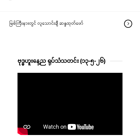
မြစ်ကြီးနားတွင် လူသောင်းချီ ဆန္ဒထုတ်ဖော်
ဗုဒ္ဓဟူးနေ့ည ရုပ်သံသတင်း (၁၃-၅-၂၆)