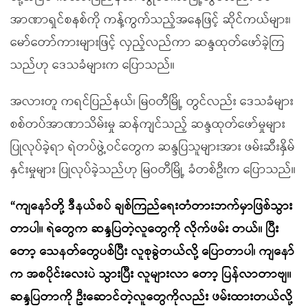
အာဏာရှင်စနစ်ကို ကန့်ကွက်သည့်အနေဖြင့် ဆိုင်ကယ်များ၊
မော်တော်ကားများဖြင့် လှည့်လည်ကာ ဆန္ဒထုတ်ဖော်ခဲ့ကြ
သည်ဟု ဒေသခံများက ပြောသည်။
အလားတူ ကရင်ပြည်နယ်၊ မြဝတီမြို့ တွင်လည်း ဒေသခံများ
စစ်တပ်အာဏာသိမ်းမှု ဆန်ကျင်သည့် ဆန္ဒထုတ်ဖော်မှုများ
ပြုလုပ်ခဲ့ရာ ရဲတပ်ဖွဲ့ဝင်တွေက ဆန္ဒပြသူများအား ဖမ်းဆီးနှိမ်
နှင်းမှုများ ပြုလုပ်ခဲ့သည်ဟု မြဝတီမြို့ ခံတစ်ဦးက ပြောသည်။
“ကျနော်တို့ ဒီနယ်စပ် ချစ်ကြည်ရေးတံတားဘက်မှာဖြစ်သွား
တာပါ။ ရဲတွေက ဆန္ဒပြတဲ့လူတွေကို လိုက်ဖမ်း တယ်။ ပြီး
တော့ သေနတ်တွေပစ်ပြီး လူစုခွဲတယ်လို့ ပြောတာပါ၊ ကျနော်
က အစပိုင်းလေးပဲ သွားပြီး လူများလာ တော့ ပြန်လာတာဗျ။
ဆန္ဒပြတာကို ဦးဆောင်တဲ့လူတွေကိုလည်း ဖမ်းထားတယ်လို့