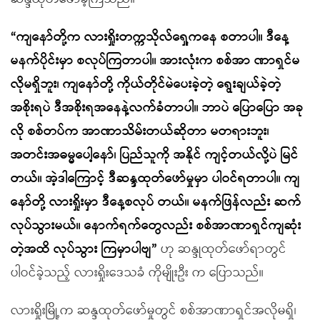
“ကျနော်တို့က လားရှိုးတက္ကသိုလ်ရှေ့ကနေ စတာပါ။ ဒီနေ့
မနက်ပိုင်းမှာ စလုပ်ကြတာပါ။ အားလုံးက စစ်အာ ဏာရှင်မ
လိုမရှိဘူး၊ ကျနော်တို့ ကိုယ်တိုင်မဲပေးခဲ့တဲ့ ရွေးချယ်ခဲ့တဲ့
အစိုးရပဲ ဒီအစိုးရအနေနဲ့လက်ခံတာပါ။ ဘာပဲ ပြောပြော အခု
လို စစ်တပ်က အာဏာသိမ်းတယ်ဆိုတာ မတရားဘူး၊
အတင်းအဓမ္မပေါ့နော်၊ ပြည်သူကို အနိုင် ကျင့်တယ်လို့ပဲ မြင်
တယ်။ အဲ့ဒါကြောင့် ဒီဆန္ဒထုတ်ဖော်မှုမှာ ပါဝင်ရတာပါ။ ကျ
နော်တို့ လားရှိုးမှာ ဒီနေ့စလုပ် တယ်။ မနက်ဖြန်လည်း ဆက်
လုပ်သွားမယ်။ နောက်ရက်တွေလည်း စစ်အာဏာရှင်ကျဆုံး
တဲ့အထိ လုပ်သွား ကြမှာပါဗျ”
ဟု ဆန္ဒုထုတ်ဖော်ရာတွင်
ပါဝင်ခဲ့သည့် လားရှိုးဒေသခံ ကိုမျိုးဦး က ပြောသည်။
လားရှိုးမြို့က ဆန္ဒထုတ်ဖော်မှုတွင် စစ်အာဏာရှင်အလိုမရှိ၊