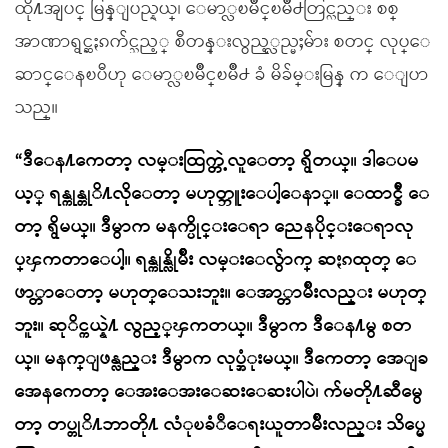
ထို႔အျပင္ မြန္ျပည္နယ္၊ ေမာ္လၿမိဳင္ၿမိဳ႕တြင္လည္း စစ္
အာဏာရွင္ဆႏၵက်င္သည့္ စီတန္းလွည့္လည္မႈမ်ား စတင္ လုပ္ေ
ဆာင္ေနၿပီဟု ေမာ္လၿမိဳင္ၿမိဳ႕ ခံ မိခ်မ္းမြန္ က ေျပာ
သည္။
“ဒီေန႔ကေတာ့ လမ္းထြက္တဲ့လူေတာ့ ရွိတယ္။ ဒါေပမ
ယ့္ ရန္ကုန္တုိ႔လိုေတာ့ မဟုတ္ဘူးေပါ့ေနာ္။ ေထာင္ခ်ီ ေ
တာ့ ရွိမယ္။ ဒီမွာက မနက္ပိုင္းေရာ ညေနပိုင္းေရာလု
ပ္ၾကတာေပါ့။ ရန္ကုန္လိုမ်ိဳး လမ္းေလ်ွာက္ ဆႏၵထုတ္ ေ
ဖာ္တာေတာ့ မဟုတ္ေသးဘူး။ ေအာ္တာမ်ိဳးလည္း မဟုတ္
ဘူး။ ဆုိင္ကယ္နဲ႔ လွည့္ၾကတယ္။ ဒီမွာက ဒီေန႔မွ စတ
ယ္။ မနက္ျဖန္လည္း ဒီမွာက လုပ္အံုးမယ္။ ဒီကေတာ့ အေျခ
အေနကေတာ့ ေအးေအးေဆးေဆးပါပဲ၊ က်မတို႔ဆီမွေ
တာ့ တပ္တုိ႔ဘာတို႔ လံုၿခံဳေရးယူတာမ်ိဳးလည္း သိပ္မေ