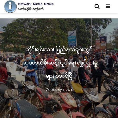
Men
တိုင်းရင်းသား ပြည်နယ်များတွင်
အာဏာသိမ်းဆန့်ကျင်ရေး လှုပ်ရှားမှု
များ စတင်ပြီ
February 7, 2021