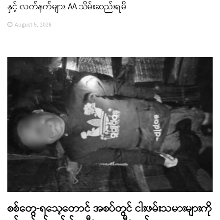
နှင့် လက်နက်များ AA သိမ်းဆည်းရမိ
August 5, 2026
စစ်တွေ-ရသေ့တောင် အစပ်တွင် ငါးဖမ်းသမားများကို