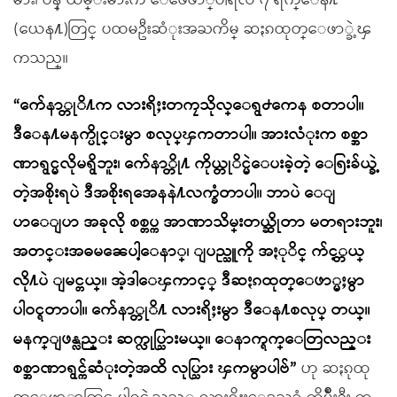
မ်ား၊ ဝန္ ထမ္းမ်ားက ေဖေဖာ္ဝါရီလ ၇ ရက္ေန႔
(ယေန႔)တြင္ ပထမဦးဆံုးအႀကိမ္ ဆႏၵထုတ္ေဖာ္ခဲ့ၾ
ကသည္။
“က်ေနာ္တုိ႔က လားရိႈးတကၠသိုလ္ေရွ႕ကေန စတာပါ။
ဒီေန႔မနက္ပိုင္းမွာ စလုပ္ၾကတာပါ။ အားလံုးက စစ္အာ
ဏာရွင္မလိုမရွိဘူး၊ က်ေနာ္တို႔ ကိုယ္တုိင္မဲေပးခဲ့တဲ့ ေရြးခ်ယ္ခဲ့
တဲ့အစိုးရပဲ ဒီအစိုးရအေနနဲ႔လက္ခံတာပါ။ ဘာပဲ ေျ
ပာေျပာ အခုလို စစ္တပ္က အာဏာသိမ္းတယ္ဆိုတာ မတရားဘူး၊
အတင္းအဓမၼေပါ့ေနာ္၊ ျပည္သူကို အႏုိင္ က်င့္တယ္
လို႔ပဲ ျမင္တယ္။ အဲ့ဒါေၾကာင့္ ဒီဆႏၵထုတ္ေဖာ္မႈမွာ
ပါဝင္ရတာပါ။ က်ေနာ္တုိ႔ လားရိႈးမွာ ဒီေန႔စလုပ္ တယ္။
မနက္ျဖန္လည္း ဆက္လုပ္သြားမယ္။ ေနာက္ရက္ေတြလည္း
စစ္အာဏာရွင္က်ဆံုးတဲ့အထိ လုပ္သြား ၾကမွာပါဗ်”
ဟု ဆႏၵုထု