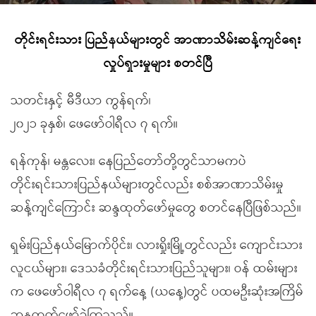
တိုင်းရင်းသား ပြည်နယ်များတွင် အာဏာသိမ်းဆန့်ကျင်ရေး
လှုပ်ရှားမှုများ စတင်ပြီ
သတင်းနှင့် မီဒီယာ ကွန်ရက်၊
၂၀၂၁ ခုနှစ်၊ ဖေဖော်ဝါရီလ ၇ ရက်။
ရန်ကုန်၊ မန္တလေး၊ နေပြည်တော်တို့တွင်သာမကပဲ
တိုင်းရင်းသားပြည်နယ်များတွင်လည်း စစ်အာဏာသိမ်းမှု
ဆန့်ကျင်ကြောင်း ဆန္ဒထုတ်ဖော်မှုတွေ စတင်နေပြီဖြစ်သည်။
ရှမ်းပြည်နယ်မြောက်ပိုင်း၊ လားရှိုးမြို့တွင်လည်း ကျောင်းသား
လူငယ်များ၊ ဒေသခံတိုင်းရင်းသားပြည်သူများ၊ ဝန် ထမ်းများ
က ဖေဖော်ဝါရီလ ၇ ရက်နေ့ (ယနေ့)တွင် ပထမဦးဆုံးအကြိမ်
ဆန္ဒထုတ်ဖော်ခဲ့ကြသည်။