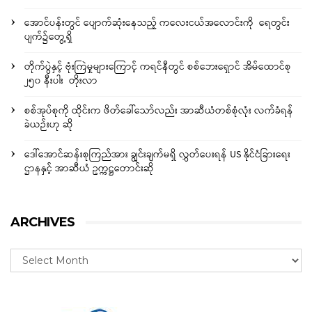
အောင်ပန်းတွင် ပျောက်ဆုံးနေသည့် ကလေးငယ်အလောင်းကို ရေတွင်း
ပျက်၌တွေ့ရှိ
တိုက်ပွဲနှင့် ဗုံးကြဲမှုများကြောင့် ကရင်နီတွင် စစ်ဘေးရှောင် အိမ်ထောင်စု
၂၅၀ နီးပါး တိုးလာ
စစ်အုပ်စုကို ထိုင်းက ဖိတ်ခေါ်သော်လည်း အာဆီယံတစ်စုံလုံး လက်ခံရန်
ခဲယဉ်းဟု ဆို
ဒေါ်အောင်ဆန်းစုကြည်အား ချွင်းချက်မရှိ လွှတ်ပေးရန် US နိုင်ငံခြားရေး
ဌာနနှင့် အာဆီယံ ဥက္ကဋ္ဌတောင်းဆို
ARCHIVES