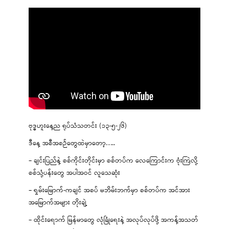
ဗုဒ္ဓဟူးနေ့ည ရုပ်သံသတင်း (၁၃-၅-၂၆)
ဒီနေ့ အစီအစဉ်တွေထဲမှာတော့…..
– ချင်းပြည်နဲ့ စစ်ကိုင်းတိုင်းမှာ စစ်တပ်က လေကြောင်းက ဗုံးကြဲလို့
စစ်သုံ့ပန်းတွေ အပါအဝင် လူသေဆုံး
– ရှမ်းမြောက်-ကချင် အစပ် မဘိမ်းဘက်မှာ စစ်တပ်က အင်အား
အမြောက်အများ တိုးချဲ့
– ထိုင်းရောက် မြန်မာတွေ လုံခြုံရေးနဲ့ အလုပ်လုပ်ဖို့ အကန့်အသတ်