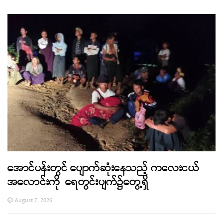
အောင်ပန်းတွင် ပျောက်ဆုံးနေသည့် ကလေးငယ်
အလောင်းကို ရေတွင်းပျက်၌တွေ့ရှိ
August 7, 2026