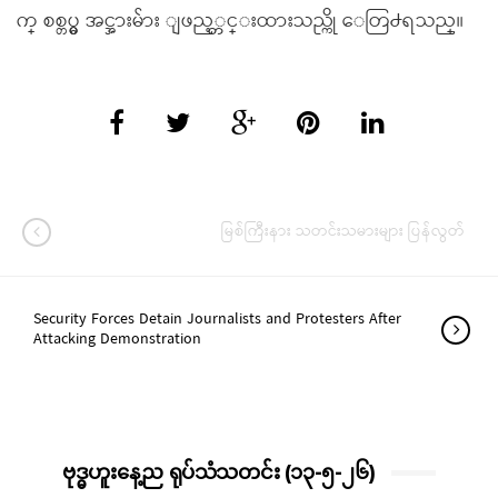
က္ စစ္တပ္မွ အင္အားမ်ား ျဖည့္တင္းထားသည္ကို ေတြ႕ရသည္။
မြစ်ကြီးနား သတင်းသမားများ ပြန်လွတ်
Security Forces Detain Journalists and Protesters After
Attacking Demonstration
ဗုဒ္ဓဟူးနေ့ည ရုပ်သံသတင်း (၁၃-၅-၂၆)