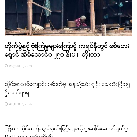
တိုက်ပွဲနှင့် ဗုံးကြဲမှုများကြောင့် ကရင်နီတွင် စစ်ဘေး
ရှောင် အိမ်ထောင်စု ၂၅၀ နီးပါး တိုးလာ
August 7, 2026
ထိုင်းစာသင်ကျောင်း ပစ်ခတ်မှု အနည်းဆုံး ၇ ဦး သေဆုံး ပြီး၁၅
ဦး ဒဏ်ရာရ
August 7, 2026
မြန်မာ-ထိုင်း ကုန်သွယ်မှုတိုးမြှင့်ရေးနှင့် ပူးပေါင်းဆောင်ရွက်မှု