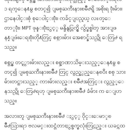
၁ ရက္ေန႔မွ စတင္၍ ျမစ္ႀကီးနားၿမိဳ႕ရွိ အစိုးရ ႐ုံးမ်ား၊
ဌာနေပါင္းစုံ စုေပါင္း႐ုံး၊ ကခ်င္ျပည္နယ္ လႊတ္ေ
တာ္႐ုံး၊ MPT ဖုန္း႐ုံးႏွင့္ မန္ခိန္ရပ္ကြက္ရွိ လွ်ပ္စစ္ဓါတ္ အားျဖ
န႔္ျဖဴးေရး႐ုံးတို႔တြင္ စစ္သားမ်ား အေစာင့္ခ်သည္ကို ေတြ႕ ရ
သည္။
စစ္တပ္မွ တင့္ကားမ်ားလည္း စစ္အာဏာသိမ္းသည့္ေန႔မွ စ
တင္၍ ျမစ္ႀကီးနားၿမိဳ႕ တြင္ လွည့္လည္ေနၿပီး စစ္ သား
မ်ားတင္ထားသည့္ ကားမ်ားလည္း ၿမိဳ႕အတြင္း လွည့္ေ
နသည္ကို ေတြ႕ရဟု ျမစ္ႀကီးနားၿမိဳ႕ ခံမ်ား က ေျပာ
သည္။
အလားတူ ျမစ္ႀကီးနားၿမိဳ႕ ႏွင့္ ဝိုင္းေမာ္ၿ
မိဳ႕သြားရာ ဗလမင္းထင္တံတားႏွစ္ဖက္စလုံးတြင္လည္း ယခင္ကထ