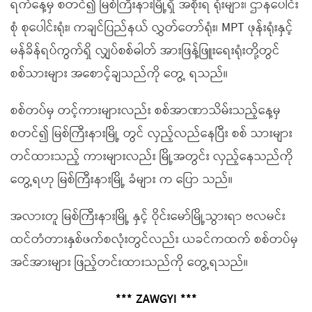
ရက်နေ့မှ စတင်၍ မြစ်ကြီးနားမြို့ရှိ အစိုးရ ရုံးများ၊ ဌာနပေါင်း
စုံ စုပေါင်းရုံး၊ ကချင်ပြည်နယ် လွှတ်တော်ရုံး၊ MPT ဖုန်းရုံးနှင့်
မန်ခိန်ရပ်ကွက်ရှိ လျှပ်စစ်ဓါတ် အားဖြန့်ဖြူးရေးရုံးတို့တွင်
စစ်သားများ အစောင့်ချသည်ကို တွေ့ ရသည်။
စစ်တပ်မှ တင့်ကားများလည်း စစ်အာဏာသိမ်းသည့်နေ့မှ
စတင်၍ မြစ်ကြီးနားမြို့ တွင် လှည့်လည်နေပြီး စစ် သားများ
တင်ထားသည့် ကားများလည်း မြို့အတွင်း လှည့်နေသည်ကို
တွေ့ရဟု မြစ်ကြီးနားမြို့ ခံများ က ပြော သည်။
အလားတူ မြစ်ကြီးနားမြို့ နှင့် ဝိုင်းမော်မြို့သွားရာ ဗလမင်း
ထင်တံတားနှစ်ဖက်စလုံးတွင်လည်း ယခင်ကထက် စစ်တပ်မှ
အင်အားများ ဖြည့်တင်းထားသည်ကို တွေ့ရသည်။
*** ZAWGYI ***