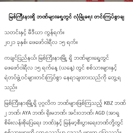
မြစ်ကြီးနားရှိ ဘဏ်များရှေ့တွင် လုံခြုံရေး တင်းကြပ်စွာချ
သတင်းနှင့် မီဒီယာ ကွန်ရက်။
၂၀၂၁ ခုနှစ်၊ ဖေဖော်ဝါရီလ ၁၅ ရက်။
ကချင်ပြည်နယ်၊ မြစ်ကြီးနားမြို့ ရှိ ဘဏ်များရှေ့တွင်
ဖေဖော်ဝါရီလ ၁၅ ရက်နေ့ (ယနေ့) တွင် စစ်သားများနှင့်
ရဲတပ်ဖွဲ့ဝင်များတင်းကြပ်စွာ နေရာချထားသည်ကို တွေ့ရ
သည်။
မြစ်ကြီးနားမြို့ရှိ ပုဂ္ဂလိက ဘဏ်များဖြစ်ကြသည့် KBZ ဘဏ်
၂ ဘဏ်၊ AYA ဘဏ်၊ ရိုးမဘဏ်၊ အင်းဝဘဏ်၊ AGD (အာရှ
စိမ်းလန်းစိုပြေရေး ဘဏ်)နှင့် မြန်မာ့စီးပွားရေးဘဏ်တို့တွင်
စစ်သားများကို တွေ့ရသည်ဟု ဒေသခံ များက ပြောသည်။