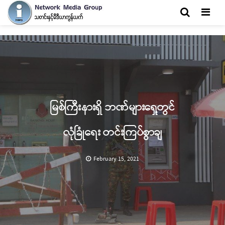
Men
မြစ်ကြီးနားရှိ ဘဏ်များရှေ့တွင်
လုံခြုံရေး တင်းကြပ်စွာချ
February 15, 2021