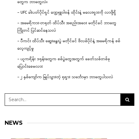
တွေက ဘာတွေလဲ။
– UFC ခါးပတ်ပိုင်ရှင် ဂျော့ရှူဝါဗန် ထိုင်းနဲ့ မလေးရှားကို လာဖို့ရှိ
– အမေရိကား-တရုတ် ထိပ်သီး အစည်းအဝေး မတိုင်ခင် ဘာတွေ
ကြိုတင် ပြင်ဆင်နေသလဲ
– ပီကင်း ထိပ်သီး ဆွေးနွေးပွဲ မတိုင်ခင် ဖိလစ်ပိုင်နဲ့ အမေရိကန် စစ်
လေ့ကျင့်မှု
– ယူကရိန်း ဒရုန်းတွေက စစ်ပွဲတွေအတွက် ခေတ်သစ်တစ်ခု
ပြောင်းစေမလား
– ၂ နှစ်ကျော်က မြုပ်သွားတဲ့ ရုရှား သင်္ဘောမှာ ဘာတွေပါသလဲ
NEWS