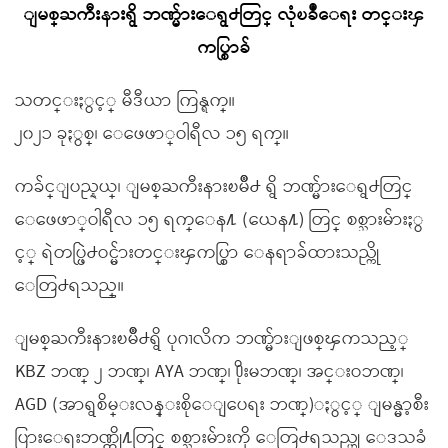
ျမစ္ႀကီးနားရွိ ဘဏ္မ်ားေရွ႕တြင္ လုံၿခဳံေရး တင္းၾ
ကပ္စြာခ်
သတင္းႏွင့္ မီဒီယာ ကြန္ရက္။
၂၀၂၁ ခုႏွစ္၊ ေဖေဖာ္ဝါရီလ ၁၅ ရက္။
ကခ်င္ျပည္နယ္၊ ျမစ္ႀကီးနားၿမိဳ႕ ရွိ ဘဏ္မ်ားေရွ႕တြင္
ေဖေဖာ္ဝါရီလ ၁၅ ရက္ေန႔ (ယေန႔) တြင္ စစ္သားမ်ားႏွ
င့္ ရဲတပ္ဖြဲ႕ဝင္မ်ားတင္းၾကပ္စြာ ေနရာခ်ထားသည္ကို
ေတြ႕ရသည္။
ျမစ္ႀကီးနားၿမိဳ႕ရွိ ပုဂၢလိက ဘဏ္မ်ားျဖစ္ၾကသည့္
KBZ ဘဏ္ ၂ ဘဏ္၊ AYA ဘဏ္၊ ႐ိုးမဘဏ္၊ အင္းဝဘဏ္၊
AGD (အာရွစိမ္းလန္းစိုေျပေရး ဘဏ္)ႏွင့္ ျမန္မာ့စီး
ပြားေရးဘဏ္တို႔တြင္ စစ္သားမ်ားကို ေတြ႕ရသည္ဟု ေဒသခံ