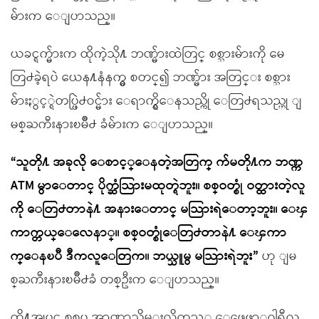
မ်ားက ေျပာသည္။
ယခင္ရက္မ်ားက ထိုကဲ့သို႔ ဘဏ္မ်ားထဲတြင္ စစ္သားမ်ားကို မေ
တြ႕ခဲ့ရပဲ ယေန႔နံနက္မွ စတင္၍ ဘဏ္မ်ား အတြင္း စစ္သား
မ်ားႏွင့္ရဲတပ္ဖြဲ႕ဝင္မ်ား ေရာက္ရွိေနသည္ကို ေတြ႕ရသည္ဟု ျ
မစ္ႀကီးနားၿမိဳ႕ ခံမ်ားက ေျပာသည္။
“သူတို႔ အခုလို ေစာင့္ေနတဲ့အတြက္ က်မတို႔က ဘဏ္က
ATM မွာေတာင္ ပိုက္ဆံသြားမထုတ္ရဲဘူး။ စစ္ဝတ္စုံ ဝတ္ထားတဲ့လူ
ကို ေတြ႕တာနဲ႔ အနားေတာင္ မသြားရဲေတာ့ဘူး။ ေၾ
ကာက္တယ္ေလေနာ္။ စစ္ဝတ္စုံေတြ႕တာနဲ႔ ေၾကာ
က္ေနၿပီ ဒီကလူေတြက။ ဘယ္သူမွ မသြားရဲဘူး”
ဟု ျမ
စ္ႀကီးနားၿမိဳ႕ခံ တစ္ဦးက ေျပာသည္။
ထို႔အျပင္ စစ္တပ္မွ အာဏာသိမ္းလိုက္သည့္ ေဖေဖာ္ဝါရီလ