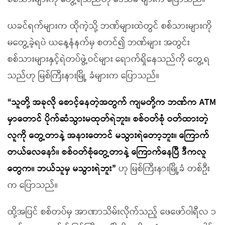
ယခင်ရက်များက ထိုကဲ့သို့ ဘဏ်များထဲတွင် စစ်သားများကို
မတွေ့ခဲ့ရပဲ ယနေ့နံနက်မှ စတင်၍ ဘဏ်များ အတွင်း
စစ်သားများနှင့်ရဲတပ်ဖွဲ့ဝင်များ ရောက်ရှိနေသည်ကို တွေ့ရ
သည်ဟု မြစ်ကြီးနားမြို့ ခံများက ပြောသည်။
“သူတို့ အခုလို စောင့်နေတဲ့အတွက် ကျမတို့က ဘဏ်က ATM
မှာတောင် ပိုက်ဆံသွားမထုတ်ရဲဘူး။ စစ်ဝတ်စုံ ဝတ်ထားတဲ့
လူကို တွေ့တာနဲ့ အနားတောင် မသွားရဲတော့ဘူး။ ကြောက်
တယ်လေနော်။ စစ်ဝတ်စုံတွေ့တာနဲ့ ကြောက်နေပြီ ဒီကလူ
တွေက။ ဘယ်သူမှ မသွားရဲဘူး”
ဟု မြစ်ကြီးနားမြို့ခံ တစ်ဦး
က ပြောသည်။
ထို့အပြင် စစ်တပ်မှ အာဏာသိမ်းလိုက်သည့် ဖေဖော်ဝါရီလ ၁