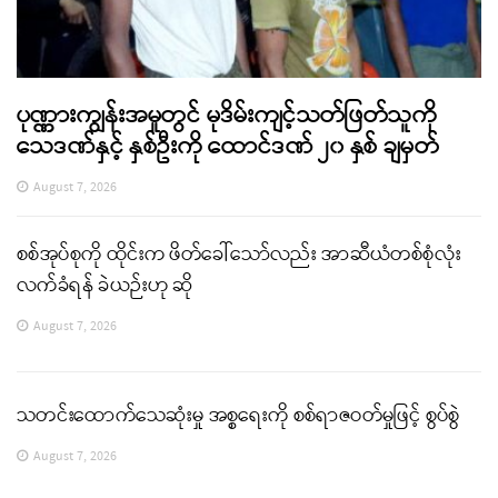
ပုဏ္ဏားကျွန်းအမှုတွင် မုဒိမ်းကျင့်သတ်ဖြတ်သူကို
သေဒဏ်နှင့် နှစ်ဦးကို ထောင်ဒဏ် ၂၀ နှစ် ချမှတ်
August 7, 2026
စစ်အုပ်စုကို ထိုင်းက ဖိတ်ခေါ်သော်လည်း အာဆီယံတစ်စုံလုံး
လက်ခံရန် ခဲယဉ်းဟု ဆို
August 7, 2026
သတင်းထောက်သေဆုံးမှု အစ္စရေးကို စစ်ရာဇဝတ်မှုဖြင့် စွပ်စွဲ
August 7, 2026