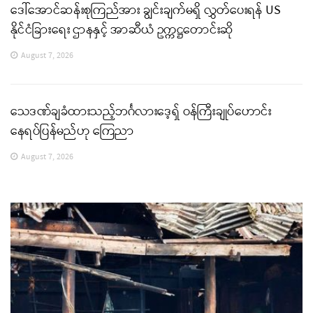
ဒေါ်အောင်ဆန်းစုကြည်အား ချွင်းချက်မရှိ လွှတ်ပေးရန် US
နိုင်ငံခြားရေး ဌာနနှင့် အာဆီယံ ဥက္ကဋ္ဌတောင်းဆို
August 7, 2026
သေဒဏ်ချခံထားသည့်ဘင်္ဂလားဒေ့ရှ် ဝန်ကြီးချုပ်ဟောင်း
နေရပ်ပြန်မည်ဟု ကြေညာ
August 7, 2026