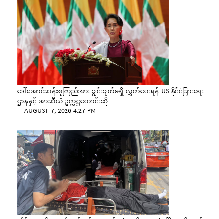
ဒေါ်အောင်ဆန်းစုကြည်အား ချွင်းချက်မရှိ လွှတ်ပေးရန် US နိုင်ငံခြားရေး
ဌာနနှင့် အာဆီယံ ဥက္ကဋ္ဌတောင်းဆို
—
AUGUST 7, 2026 4:27 PM