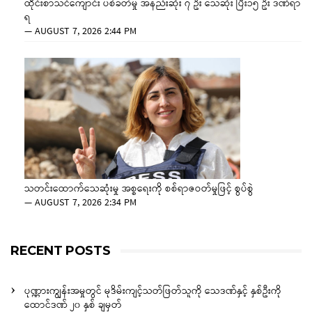
ထိုင်းစာသင်ကျောင်း ပစ်ခတ်မှု အနည်းဆုံး ၇ ဦး သေဆုံး ပြီး၁၅ ဦး ဒဏ်ရာ
ရ
—
AUGUST 7, 2026 2:44 PM
သတင်းထောက်သေဆုံးမှု အစ္စရေးကို စစ်ရာဇဝတ်မှုဖြင့် စွပ်စွဲ
—
AUGUST 7, 2026 2:34 PM
RECENT POSTS
ပုဏ္ဏားကျွန်းအမှုတွင် မုဒိမ်းကျင့်သတ်ဖြတ်သူကို သေဒဏ်နှင့် နှစ်ဦးကို
ထောင်ဒဏ် ၂၀ နှစ် ချမှတ်