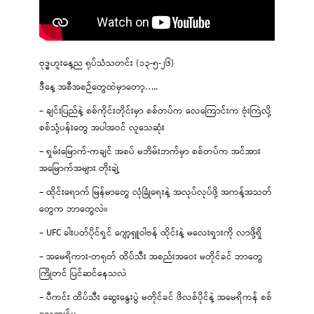
ဗုဒ္ဓဟူးနေ့ည ရုပ်သံသတင်း (၁၃-၅-၂၆)
ဒီနေ့ အစီအစဉ်တွေထဲမှာတော့…..
– ချင်းပြည်နဲ့ စစ်ကိုင်းတိုင်းမှာ စစ်တပ်က လေကြောင်းက ဗုံးကြဲလို့
စစ်သုံ့ပန်းတွေ အပါအဝင် လူသေဆုံး
– ရှမ်းမြောက်-ကချင် အစပ် မဘိမ်းဘက်မှာ စစ်တပ်က အင်အား
အမြောက်အများ တိုးချဲ့
– ထိုင်းရောက် မြန်မာတွေ လုံခြုံရေးနဲ့ အလုပ်လုပ်ဖို့ အကန့်အသတ်
တွေက ဘာတွေလဲ။
– UFC ခါးပတ်ပိုင်ရှင် ဂျော့ရှူဝါဗန် ထိုင်းနဲ့ မလေးရှားကို လာဖို့ရှိ
– အမေရိကား-တရုတ် ထိပ်သီး အစည်းအဝေး မတိုင်ခင် ဘာတွေ
ကြိုတင် ပြင်ဆင်နေသလဲ
– ပီကင်း ထိပ်သီး ဆွေးနွေးပွဲ မတိုင်ခင် ဖိလစ်ပိုင်နဲ့ အမေရိကန် စစ်