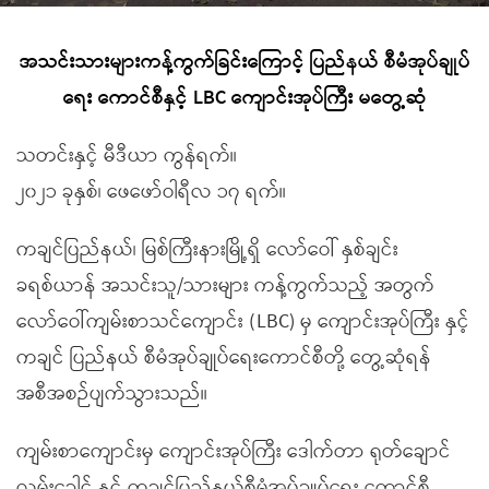
အသင်းသားများကန့်ကွက်ခြင်းကြောင့် ပြည်နယ် စီမံအုပ်ချုပ်
ရေး ကောင်စီနှင့် LBC ကျောင်းအုပ်ကြီး မတွေ့ဆုံ
သတင်းနှင့် မီဒီယာ ကွန်ရက်။
၂၀၂၁ ခုနှစ်၊ ဖေဖော်ဝါရီလ ၁၇ ရက်။
ကချင်ပြည်နယ်၊ မြစ်ကြီးနားမြို့ရှိ လော်ဝေါ် နှစ်ချင်း
ခရစ်ယာန် အသင်းသူ/သားများ ကန့်ကွက်သည့် အတွက်
လော်ဝေါ်ကျမ်းစာသင်ကျောင်း (LBC) မှ ကျောင်းအုပ်ကြီး နှင့်
ကချင် ပြည်နယ် စီမံအုပ်ချုပ်ရေးကောင်စီတို့ တွေ့ဆုံရန်
အစီအစဉ်ပျက်သွားသည်။
ကျမ်းစာကျောင်းမှ ကျောင်းအုပ်ကြီး ဒေါက်တာ ရုတ်ချောင်
လွမ်းခေါင် နှင့် ကချင်ပြည်နယ်စီမံအုပ်ချုပ်ရေး ကောင်စီ