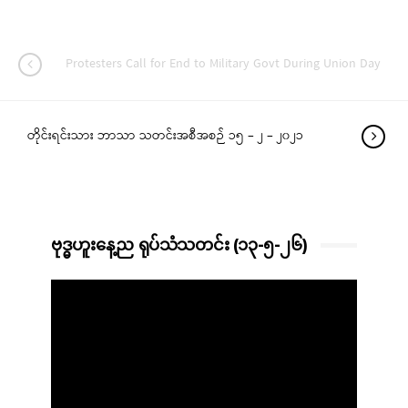
Protesters Call for End to Military Govt During Union Day
တိုင်းရင်းသား ဘာသာ သတင်းအစီအစဉ် ၁၅ – ၂ – ၂၀၂၁
ဗုဒ္ဓဟူးနေ့ည ရုပ်သံသတင်း (၁၃-၅-၂၆)