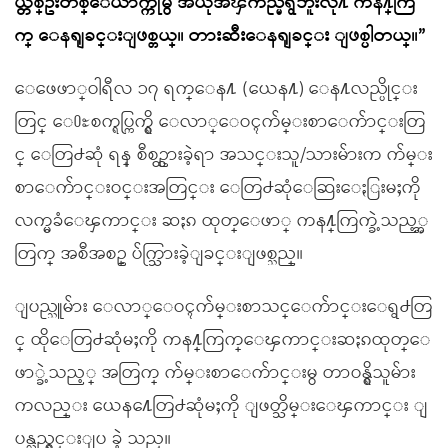
ယ္တစ္ဦးတစ္ေယာက္ကိုမွ အယုံအၾကည္မရွိဘူးလို႔ ကန႔္ကြ
က္ ေနရျခင္းျဖစ္တယ္။ တားဆီးေနရျခင္း ျဖစ္ပါတယ္။”
ေဖေဖာ္ဝါရီလ ၁၇ ရက္ေန႔ (ယေန႔) ေန႔လည္ပိုင္း
တြင္ ေ႐ႊစက္ရပ္ကြက္ရွိ ေလာ္ေဝၚက်မ္းစာေက်ာင္းတြ
င္ ေတြ႕ဆုံ ရန္ စီစဥ္ထားခဲ့ရာ အသင္းသူ/သားမ်ားက က်မ္း
စာေက်ာင္းဝင္းအတြင္း ေတြ႕ဆုံေဆြးေႏြးမႈကို
လက္မခံေၾကာင္း ဆႏၵ ထုတ္ေဖာ္ ကန႔္ကြက္ခဲ့သည့္အ
တြက္ အစီအစဥ္ ပ်က္သြားခဲ့ျခင္းျဖစ္သည္။
ျပည္သူမ်ား ေလာ္ေဝၚက်မ္းစာသင္ေက်ာင္းေရွ႕တြ
င္ ထိုေတြ႕ဆုံမႈကို ကန႔္ကြက္ေၾကာင္းဆႏၵထုတ္ေ
ဖာ္ခဲ့သည့္ အတြက္ က်မ္းစာေက်ာင္းမွ တာဝန္ရွိသူမ်ား
ကလည္း ယေန႔ေတြ႕ဆုံမႈကို ျဖတ္သိမ္းေၾကာင္း ျ
ပန္လည္ရွင္းျပ ခဲ့ သည္။