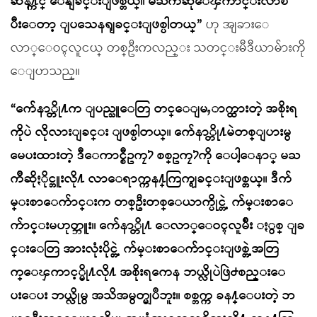
ဆန႔္က်င္ ေနျခင္းျဖစ္တယ္။ မႀကိဳဆိုေၾကာင္းလာၿ
ပီးေတာ့ ျပသေနရျခင္းျဖစ္ပါတယ္”
ဟု အျခားေ
လာ္ေဝၚလူငယ္ တစ္ဦးကလည္း သတင္းမီဒီယာမ်ားကို
ေျပာသည္။
“က်ေနာ္တို႔က ျပည္သူေတြ တင္ေျမႇာက္ထားတဲ့ အစိုးရ
ကိုပဲ လိုလားျခင္း ျဖစ္ပါတယ္။ က်ေနာ္တို႔မဲတစ္ျပားမွ
မေပးထားတဲ့ ဒီေကာင္စီဥကၠ႒ စစ္ဥကၠ႒ကို ေပါ့ေနာ္ မႀ
ကိဳဆိုႏိုင္ဘူးလို႔ လာေရာက္ကန႔္ကြက္ရျခင္းျဖစ္တယ္။ ဒီက်
မ္းစာေက်ာင္းက တစ္ဦးတစ္ေယာက္ပိုင္တဲ့ က်မ္းစာေ
က်ာင္းမဟုတ္ဘူး။ က်ေနာ္တို႔ ေလာ္ေဝၚလူမ်ိဳး ႏွစ္ ျခ
င္းေတြ အားလုံးပိုင္တဲ့ က်မ္းစာေက်ာင္းျဖစ္တဲ့အတြ
က္ေၾကာင့္မို႔လို႔ အစိုးရကေန ဘယ္လိုပဲဖြဲ႕စည္းေ
ပးေပး ဘယ္လိုမွ အသိအမွတ္မျပဳဘူး။ စစ္ဘက္က ခန႔္ေပးတဲ့ ဘ