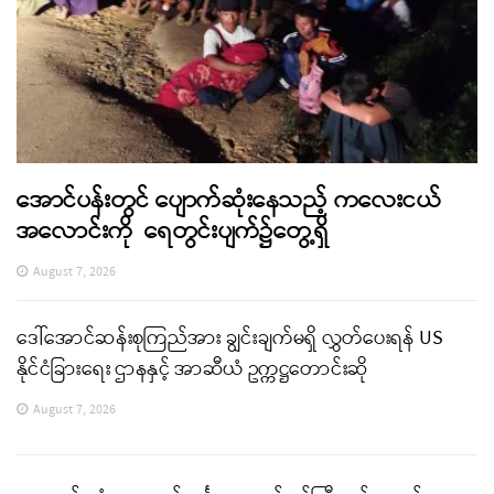
အောင်ပန်းတွင် ပျောက်ဆုံးနေသည့် ကလေးငယ်
အလောင်းကို ရေတွင်းပျက်၌တွေ့ရှိ
August 7, 2026
ဒေါ်အောင်ဆန်းစုကြည်အား ချွင်းချက်မရှိ လွှတ်ပေးရန် US
နိုင်ငံခြားရေး ဌာနနှင့် အာဆီယံ ဥက္ကဋ္ဌတောင်းဆို
August 7, 2026