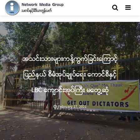
Men
အသင်းသားများကန့်ကွက်ခြင်းကြောင့်
ပြည်နယ် စီမံအုပ်ချုပ်ရေး ကောင်စီနှင့်
LBC ကျောင်းအုပ်ကြီး မတွေ့ဆုံ
February 17, 2021