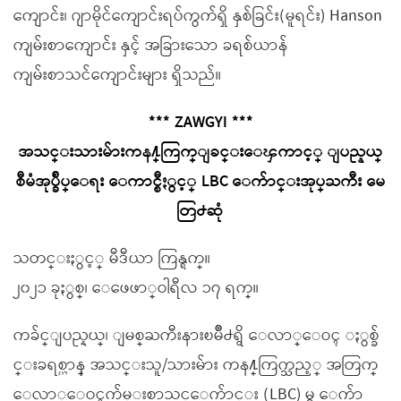
ကျောင်း၊ ဂျာမိုင်ကျောင်းရပ်ကွက်ရှိ နှစ်ခြင်း(မူရင်း) Hanson
ကျမ်းစာကျောင်း နှင့် အခြားသော ခရစ်ယာန်
ကျမ်းစာသင်ကျောင်းများ ရှိသည်။
*** ZAWGYI ***
အသင္းသားမ်ားကန႔္ကြက္ျခင္းေၾကာင့္ ျပည္နယ္
စီမံအုပ္ခ်ဳပ္ေရး ေကာင္စီႏွင့္ LBC ေက်ာင္းအုပ္ႀကီး မေ
တြ႕ဆုံ
သတင္းႏွင့္ မီဒီယာ ကြန္ရက္။
၂၀၂၁ ခုႏွစ္၊ ေဖေဖာ္ဝါရီလ ၁၇ ရက္။
ကခ်င္ျပည္နယ္၊ ျမစ္ႀကီးနားၿမိဳ႕ရွိ ေလာ္ေဝၚ ႏွစ္ခ်
င္းခရစ္ယာန္ အသင္းသူ/သားမ်ား ကန႔္ကြက္သည့္ အတြက္
ေလာ္ေဝၚက်မ္းစာသင္ေက်ာင္း (LBC) မွ ေက်ာ