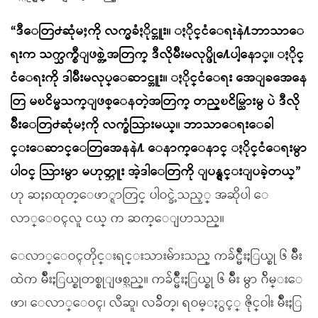
“ဒီေတြ႕ဆုံမႈကို လက္မခံႏိုင္ဘူး။ ႏိုင္ငံေရးနဲ႔ဘာသာေ
ရးက သက္သက္စီျဖစ္တဲ့အတြက္ ဒီလိုမ်ိဳးမလုပ္ဖို႔ေပါ့ေနာ္။ ႏိုင္
ငံေရးကို ဒါမ်ိဳးမလုပ္ေဆာင္ဘူး။ ႏိုင္ငံေရး အေျခအေနေ
တြ မၿငိမ္မသက္ျဖစ္ေနတဲ့အတြက္ တည္ၿငိမ္သြားမွ ပဲ ဒီလို
မ်ိဳးေတြ႕ဆုံမႈကို လက္ခံသြားမယ္။ ဘာသာေရးေခါ
င္းေဆာင္ေတြအေနနဲ႔ ေနာက္ေနာင္ ႏိုင္ငံေရးမွာ
ပါဝင္ သြားမွာ မဟုတ္ဘူး အဲ့ဒါေတြကို ျပန္ရွင္းျပခဲ့တယ္”
ဟု ဆႏၵထုတ္ေဖာ္ရာတြင္ ပါဝင္ခဲ့သည့္ အဆိုပါ ေ
လာ္ေဝၚလူ ငယ္ က ဆက္ေျပာသည္။
ေလာ္ေဝၚတိုင္းရင္းသားမ်ားသည္ ကခ်င္မ်ိဳးႏြယ္စု ၆ မ်ိဳး
ထဲက မ်ိဳးႏြယ္စုတစ္စုျဖစ္သည္။ ကခ်င္မ်ိဳးႏြယ္စု ၆ မ်ိဳး မွာ ဂ်ိမ္းေ
ဖာ၊ ေလာ္ေဝၚ၊ လီဆူ၊ လခ်ိတ္၊ ရဝမ္ႏွင့္ ဇိုင္ဝါး မ်ိဳးႏြ