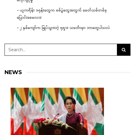
လေ့ကျင့်မှု
– ယူကရိန်း ဒရုန်းတွေက စစ်ပွဲတွေအတွက် ခေတ်သစ်တစ်ခု
ပြောင်းစေမလား
– ၂ နှစ်ကျော်က မြုပ်သွားတဲ့ ရုရှား သင်္ဘောမှာ ဘာတွေပါသလဲ
NEWS