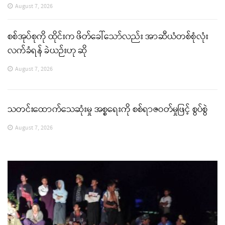
August 7, 2026
စစ်အုပ်စုကို ထိုင်းက ဖိတ်ခေါ်သော်လည်း အာဆီယံတစ်စုံလုံး
လက်ခံရန် ခဲယဉ်းဟု ဆို
August 7, 2026
သတင်းထောက်သေဆုံးမှု အစ္စရေးကို စစ်ရာဇဝတ်မှုဖြင့် စွပ်စွဲ
August 7, 2026