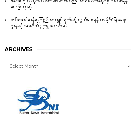
စစ်အုပ်စုကို ထိုင်းက ဖိတ်ခေါ်သော်လည်း အာဆီယံတစ်စုံလုံး လက်ခံရန်
ခဲယဉ်းဟု ဆို
ဒေါ်အောင်ဆန်းစုကြည်အား ချွင်းချက်မရှိ လွှတ်ပေးရန် US နိုင်ငံခြားရေး
ဌာနနှင့် အာဆီယံ ဥက္ကဋ္ဌတောင်းဆို
ARCHIVES