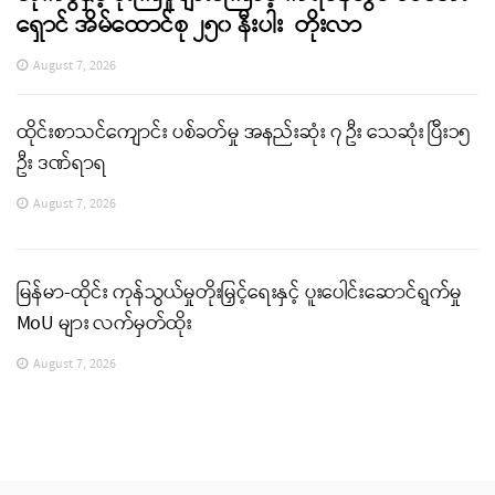
ရှောင် အိမ်ထောင်စု ၂၅၀ နီးပါး တိုးလာ
August 7, 2026
ထိုင်းစာသင်ကျောင်း ပစ်ခတ်မှု အနည်းဆုံး ၇ ဦး သေဆုံး ပြီး၁၅
ဦး ဒဏ်ရာရ
August 7, 2026
မြန်မာ-ထိုင်း ကုန်သွယ်မှုတိုးမြှင့်ရေးနှင့် ပူးပေါင်းဆောင်ရွက်မှု
MoU များ လက်မှတ်ထိုး
August 7, 2026