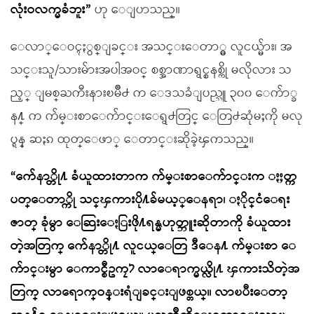
လုံးဝလက္မခံဘူး”
ဟု ေျပာသည္။
ေလာ္ေဝၚႏွစ္ျခင္း အသင္းေတာ္မွ လူငယ္မ်ား၊ အ
သင္းသူ/သားမ်ားအပါအဝင္ စစ္အာဏာရွင္စနစ္ကို မလိုလား သ
ည့္ ျမစ္ႀကီးနားၿမိဳ႕ က ေဒသခံျပည္သူ ၃၀၀ ေက်ာ္ခ
န႔္ က က်မ္းစာေက်ာင္းေရွ႕တြင္ ေတြ႕ဆုံမႈကို မလု
ပ္ရန္ ဆႏၵ ထုတ္ေဖာ္ ေတာင္းဆိုခဲ့ၾကသည္။
“က်ေနာ္တို႔ ခံယူထားတာက က်မ္းစာေက်ာင္းက ႏႈတ္က
ပတ္ေတာ္ကို သင္ၾကားပို႔ခ်မယ့္ေနရာ၊ ႏိုင္ငံေရး
ဇာတ္ ခုံမွာ ေဆြးေႏြးဖို႔ရန္မဟုတ္ဘူးဆိုတာကို ခံယူထား
တဲ့အတြက္ က်ေနာ္တို႔ လူငယ္ေတြ ဒီေန႔ က်မ္းစာ ေ
က်ာင္းမွာ ေကာင္စီဥကၠ႒ လာေရာက္မယ္လို႔ ၾကားသိတဲ့အ
တြက္ လာေရာက္ဝန္းရံျခင္းျဖစ္တယ္။ လာၿပီးေတာ့