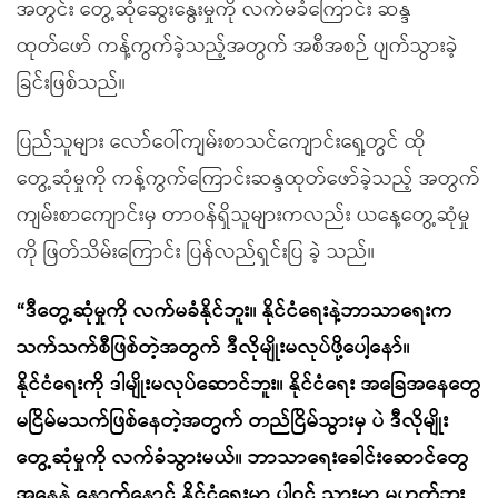
အတွင်း တွေ့ဆုံဆွေးနွေးမှုကို လက်မခံကြောင်း ဆန္ဒ
ထုတ်ဖော် ကန့်ကွက်ခဲ့သည့်အတွက် အစီအစဉ် ပျက်သွားခဲ့
ခြင်းဖြစ်သည်။
ပြည်သူများ လော်ဝေါ်ကျမ်းစာသင်ကျောင်းရှေ့တွင် ထို
တွေ့ဆုံမှုကို ကန့်ကွက်ကြောင်းဆန္ဒထုတ်ဖော်ခဲ့သည့် အတွက်
ကျမ်းစာကျောင်းမှ တာဝန်ရှိသူများကလည်း ယနေ့တွေ့ဆုံမှု
ကို ဖြတ်သိမ်းကြောင်း ပြန်လည်ရှင်းပြ ခဲ့ သည်။
“ဒီတွေ့ဆုံမှုကို လက်မခံနိုင်ဘူး။ နိုင်ငံရေးနဲ့ဘာသာရေးက
သက်သက်စီဖြစ်တဲ့အတွက် ဒီလိုမျိုးမလုပ်ဖို့ပေါ့နော်။
နိုင်ငံရေးကို ဒါမျိုးမလုပ်ဆောင်ဘူး။ နိုင်ငံရေး အခြေအနေတွေ
မငြိမ်မသက်ဖြစ်နေတဲ့အတွက် တည်ငြိမ်သွားမှ ပဲ ဒီလိုမျိုး
တွေ့ဆုံမှုကို လက်ခံသွားမယ်။ ဘာသာရေးခေါင်းဆောင်တွေ
အနေနဲ့ နောက်နောင် နိုင်ငံရေးမှာ ပါဝင် သွားမှာ မဟုတ်ဘူး