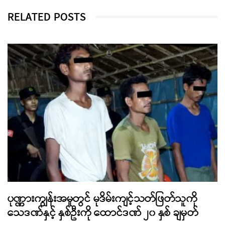
RELATED POSTS
ပုဏ္ဏားကျွန်းအမှုတွင် မုဒိမ်းကျင့်သတ်ဖြတ်သူကို
သေဒဏ်နှင့် နှစ်ဦးကို ထောင်ဒဏ် ၂၀ နှစ် ချမှတ်