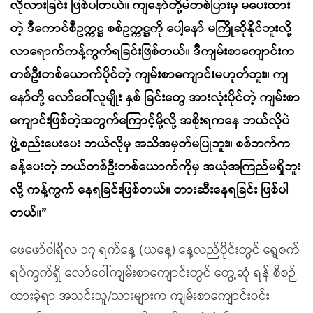
လိုလားခြင်း ဖြစ်ပါတယ်။ ကျနော်တို့မဲတစ်ပြားမှ မပေးထား
တဲ့ ဒီကောင်စီဥက္ကဋ္ဌ စစ်ဥက္ကဋ္ဌကို ပေါ့နော် မကြိုဆိုနိုင်ဘူးလို့
လာရောက်ကန့်ကွက်ရခြင်းဖြစ်တယ်။ ဒီကျမ်းစာကျောင်းက
တစ်ဦးတစ်ယောက်ပိုင်တဲ့ ကျမ်းစာကျောင်းမဟုတ်ဘူး။ ကျ
နော်တို့ လော်ဝေါ်လူမျိုး နှစ် ခြင်းတွေ အားလုံးပိုင်တဲ့ ကျမ်းစာ
ကျောင်းဖြစ်တဲ့အတွက်ကြောင့်မို့လို့ အစိုးရကနေ ဘယ်လိုပဲ
ဖွဲ့စည်းပေးပေး ဘယ်လိုမှ အသိအမှတ်မပြုဘူး။ စစ်ဘက်က
ခန့်ပေးတဲ့ ဘယ်တစ်ဦးတစ်ယောက်ကိုမှ အယုံအကြည်မရှိဘူး
လို့ ကန့်ကွက် နေရခြင်းဖြစ်တယ်။ တားဆီးနေရခြင်း ဖြစ်ပါ
တယ်။”
ဖေဖော်ဝါရီလ ၁၇ ရက်နေ့ (ယနေ့) နေ့လည်ပိုင်းတွင် ရွှေစက်
ရပ်ကွက်ရှိ လော်ဝေါ်ကျမ်းစာကျောင်းတွင် တွေ့ဆုံ ရန် စီစဉ်
ထားခဲ့ရာ အသင်းသူ/သားများက ကျမ်းစာကျောင်းဝင်း