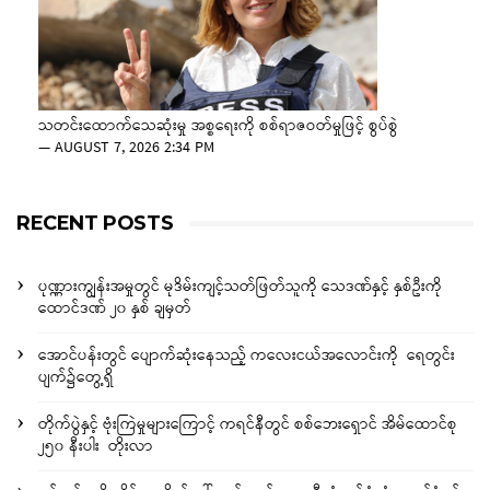
သတင်းထောက်သေဆုံးမှု အစ္စရေးကို စစ်ရာဇဝတ်မှုဖြင့် စွပ်စွဲ
—
AUGUST 7, 2026 2:34 PM
RECENT POSTS
ပုဏ္ဏားကျွန်းအမှုတွင် မုဒိမ်းကျင့်သတ်ဖြတ်သူကို သေဒဏ်နှင့် နှစ်ဦးကို
ထောင်ဒဏ် ၂၀ နှစ် ချမှတ်
အောင်ပန်းတွင် ပျောက်ဆုံးနေသည့် ကလေးငယ်အလောင်းကို ရေတွင်း
ပျက်၌တွေ့ရှိ
တိုက်ပွဲနှင့် ဗုံးကြဲမှုများကြောင့် ကရင်နီတွင် စစ်ဘေးရှောင် အိမ်ထောင်စု
၂၅၀ နီးပါး တိုးလာ