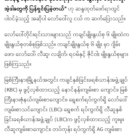
အဲ့ဒါတွေကို ပြန်ရှင်းပြခဲ့တယ်”
ဟု ဆန္ဒထုတ်ဖော်ရာတွင်
ပါဝင်ခဲ့သည့် အဆိုပါ လော်ဝေါ်လူ ငယ် က ဆက်ပြောသည်။
လော်ဝေါ်တိုင်းရင်းသားများသည် ကချင်မျိုးနွယ်စု ၆ မျိုးထဲက
မျိုးနွယ်စုတစ်စုဖြစ်သည်။ ကချင်မျိုးနွယ်စု ၆ မျိုး မှာ ဂျိမ်း
ဖော၊ လော်ဝေါ်၊ လီဆူ၊ လချိတ်၊ ရဝမ်နှင့် ဇိုင်ဝါး မျိုးနွယ်စုများ
ဖြစ်ကြသည်။
မြစ်ကြီးနားမြို့နယ်အတွင်း ကချင်နှစ်ခြင်းခရစ်ယာန်အဖွဲ့ချုပ်
(KBC) မှ ဖွင့်လှစ်ထားသည့် နောင်နန်းကျမ်းစာ ကျောင်း၊ မြစ်
ကြီးနားဇုံနယ်ကျမ်းစာကျောင်း၊ ရွှေစက်ရပ်ကွက်ရှိ လော်ဝေါ်
ကျမ်းစာသင်ကျောင်း (LBC)၊ ရွှေစက် ရပ်ကွက်ရှိ လီဆူနှစ်
ခြင်းခရစ်ယာန်အဖွဲ့ချုပ် (LBC)က ဖွင့်လှစ်ထားသည့် ကူးမူး
လီဆူကျမ်းစာကျောင်း၊ တပ်ကုန်း ရပ်ကွက်ရှိ AG ကျမ်းစာ