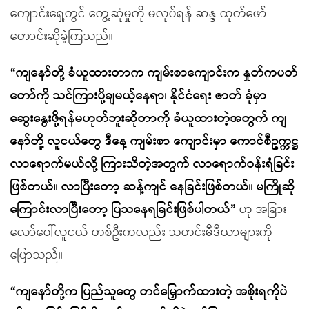
ကျောင်းရှေ့တွင် တွေ့ဆုံမှုကို မလုပ်ရန် ဆန္ဒ ထုတ်ဖော်
တောင်းဆိုခဲ့ကြသည်။
“ကျနော်တို့ ခံယူထားတာက ကျမ်းစာကျောင်းက နှုတ်ကပတ်
တော်ကို သင်ကြားပို့ချမယ့်နေရာ၊ နိုင်ငံရေး ဇာတ် ခုံမှာ
ဆွေးနွေးဖို့ရန်မဟုတ်ဘူးဆိုတာကို ခံယူထားတဲ့အတွက် ကျ
နော်တို့ လူငယ်တွေ ဒီနေ့ ကျမ်းစာ ကျောင်းမှာ ကောင်စီဥက္ကဋ္ဌ
လာရောက်မယ်လို့ ကြားသိတဲ့အတွက် လာရောက်ဝန်းရံခြင်း
ဖြစ်တယ်။ လာပြီးတော့ ဆန့်ကျင် နေခြင်းဖြစ်တယ်။ မကြိုဆို
ကြောင်းလာပြီးတော့ ပြသနေရခြင်းဖြစ်ပါတယ်”
ဟု အခြား
လော်ဝေါ်လူငယ် တစ်ဦးကလည်း သတင်းမီဒီယာများကို
ပြောသည်။
“ကျနော်တို့က ပြည်သူတွေ တင်မြှောက်ထားတဲ့ အစိုးရကိုပဲ