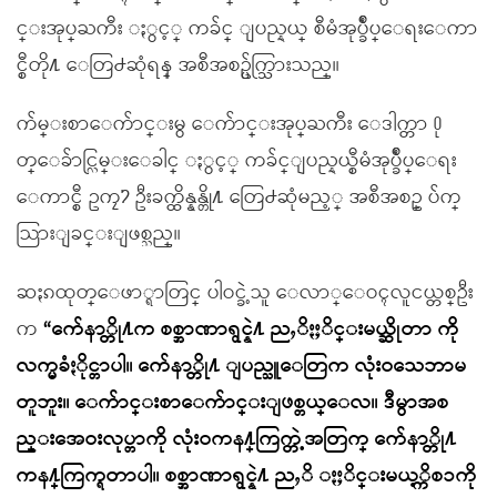
င္းအုပ္ႀကီး ႏွင့္ ကခ်င္ ျပည္နယ္ စီမံအုပ္ခ်ဳပ္ေရးေကာ
င္စီတို႔ ေတြ႕ဆုံရန္ အစီအစဥ္ပ်က္သြားသည္။
က်မ္းစာေက်ာင္းမွ ေက်ာင္းအုပ္ႀကီး ေဒါက္တာ ႐ု
တ္ေခ်ာင္လြမ္းေခါင္ ႏွင့္ ကခ်င္ျပည္နယ္စီမံအုပ္ခ်ဳပ္ေရး
ေကာင္စီ ဥကၠ႒ ဦးခက္ထိန္နန္တို႔ ေတြ႕ဆုံမည့္ အစီအစဥ္ ပ်က္
သြားျခင္းျဖစ္သည္။
ဆႏၵထုတ္ေဖာ္ရာတြင္ ပါဝင္ခဲ့သူ ေလာ္ေဝၚလူငယ္တစ္ဦး
က
“က်ေနာ္တို႔က စစ္အာဏာရွင္နဲ႔ ညႇိႏႈိင္းမယ္ဆိုတာ ကို
လက္မခံႏိုင္တာပါ။ က်ေနာ္တို႔ ျပည္သူေတြက လုံးဝသေဘာမ
တူဘူး။ ေက်ာင္းစာေက်ာင္းျဖစ္တယ္ေလ။ ဒီမွာအစ
ည္းအေဝးလုပ္တာကို လုံးဝကန႔္ကြက္တဲ့အတြက္ က်ေနာ္တို႔
ကန႔္ကြက္ရတာပါ။ စစ္အာဏာရွင္နဲ႔ ညႇိ ႏႈိင္းမယ့္ကိစၥကို