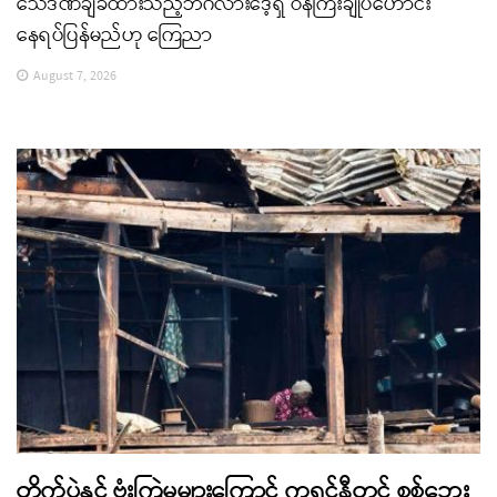
သေဒဏ်ချခံထားသည့်ဘင်္ဂလားဒေ့ရှ် ဝန်ကြီးချုပ်ဟောင်း
နေရပ်ပြန်မည်ဟု ကြေညာ
August 7, 2026
တိုက်ပွဲနှင့် ဗုံးကြဲမှုများကြောင့် ကရင်နီတွင် စစ်ဘေး