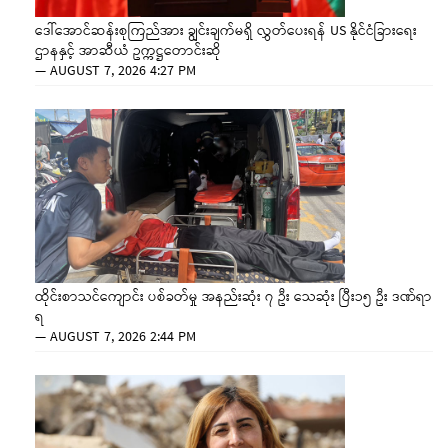
ဒေါ်အောင်ဆန်းစုကြည်အား ချွင်းချက်မရှိ လွှတ်ပေးရန် US နိုင်ငံခြားရေး
ဌာနနှင့် အာဆီယံ ဥက္ကဋ္ဌတောင်းဆို
—
AUGUST 7, 2026 4:27 PM
ထိုင်းစာသင်ကျောင်း ပစ်ခတ်မှု အနည်းဆုံး ၇ ဦး သေဆုံး ပြီး၁၅ ဦး ဒဏ်ရာ
ရ
—
AUGUST 7, 2026 2:44 PM