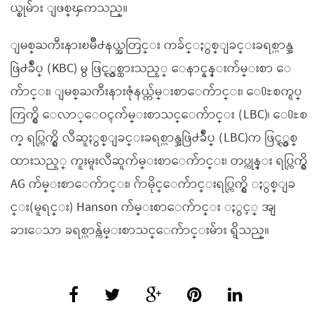
ယ္စုမ်ား ျဖစ္ၾကသည္။
ျမစ္ႀကီးနားၿမိဳ႕နယ္အတြင္း ကခ်င္ႏွစ္ျခင္းခရစ္ယာန္အ
ဖြဲ႕ခ်ဳပ္ (KBC) မွ ဖြင့္လွစ္ထားသည့္ ေနာင္နန္းက်မ္းစာ ေ
က်ာင္း၊ ျမစ္ႀကီးနားဇုံနယ္က်မ္းစာေက်ာင္း၊ ေ႐ႊစက္ရပ္
ကြက္ရွိ ေလာ္ေဝၚက်မ္းစာသင္ေက်ာင္း (LBC)၊ ေ႐ႊစ
က္ ရပ္ကြက္ရွိ လီဆူႏွစ္ျခင္းခရစ္ယာန္အဖြဲ႕ခ်ဳပ္ (LBC)က ဖြင့္လွစ္
ထားသည့္ ကူးမူးလီဆူက်မ္းစာေက်ာင္း၊ တပ္ကုန္း ရပ္ကြက္ရွိ
AG က်မ္းစာေက်ာင္း၊ ဂ်ာမိုင္ေက်ာင္းရပ္ကြက္ရွိ ႏွစ္ျခ
င္း(မူရင္း) Hanson က်မ္းစာေက်ာင္း ႏွင့္ အျ
ခားေသာ ခရစ္ယာန္က်မ္းစာသင္ေက်ာင္းမ်ား ရွိသည္။