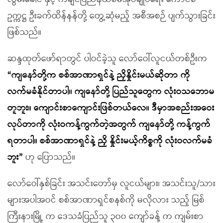
ဥက္ကဋ္ဌ ဦးခက်ထိန်နန်တို့ တွေ့ဆုံမည့် အစီအစဉ် ပျက်သွားခြင်း
ဖြစ်သည်။
ဆန္ဒထုတ်ဖော်ရာတွင် ပါဝင်ခဲ့သူ လော်ဝေါ်လူငယ်တစ်ဦးက
“ကျနော်တို့က စစ်အာဏာရှင်နဲ့ ညှိနှိုင်းမယ်ဆိုတာ ကို
လက်မခံနိုင်တာပါ။ ကျနော်တို့ ပြည်သူတွေက လုံးဝသဘောမ
တူဘူး။ ကျောင်းစာကျောင်းဖြစ်တယ်လေ။ ဒီမှာအစည်းအဝေး
လုပ်တာကို လုံးဝကန့်ကွက်တဲ့အတွက် ကျနော်တို့ ကန့်ကွက်
ရတာပါ။ စစ်အာဏာရှင်နဲ့ ညှိ နှိုင်းမယ့်ကိစ္စကို လုံးဝလက်မခံ
ဘူး”
ဟု ပြောသည်။
လော်ဝေါ်နှစ်ခြင်း အသင်းတော်မှ လူငယ်များ၊ အသင်းသူ/သား
များအပါအဝင် စစ်အာဏာရှင်စနစ်ကို မလိုလား သည့် မြစ်
ကြီးနားမြို့ က ဒေသခံပြည်သူ ၃၀၀ ကျော်ခန့် က ကျမ်းစာ