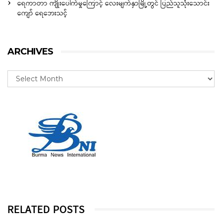
ရေကာတာ ကျိုးပေါက်မှုကြောင့် လေးမျက်နှာမြို့တွင် ပြည်သူသုံးသောင်း
ကျော် ရေဘေးသင့်
ARCHIVES
RELATED POSTS