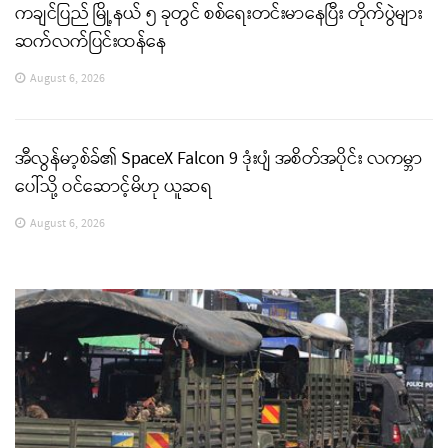
ကချင်ပြည် မြို့နယ် ၅ ခုတွင် စစ်ရေးတင်းမာနေပြီး တိုက်ပွဲများ
ဆက်လက်ပြင်းထန်နေ
August 6, 2026
အီလွန်မာ့စ်ခ်၏ SpaceX Falcon 9 ဒုံးပျံ အစိတ်အပိုင်း လကမ္ဘာ
ပေါ်သို့ ဝင်ဆောင့်မိဟု ယူဆရ
August 6, 2026