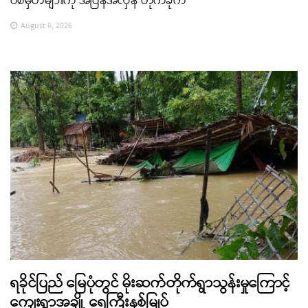
ပစ်မှတ်များကို အပြန်အလှန် တိုက်ခိုက်
August 6, 2026
ရခိုင်ပြည် မြေပုံတွင် မိုးဆက်တိုက်ရွာသွန်းမှုကြောင့်
ကျေးရွာအချို့ ရေကြီးနစ်မြုပ်