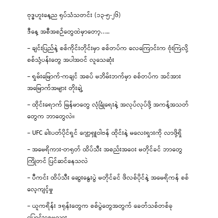
ဗုဒ္ဓဟူးနေ့ည ရုပ်သံသတင်း (၁၃-၅-၂၆)
ဒီနေ့ အစီအစဉ်တွေထဲမှာတော့…..
– ချင်းပြည်နဲ့ စစ်ကိုင်းတိုင်းမှာ စစ်တပ်က လေကြောင်းက ဗုံးကြဲလို့
စစ်သုံ့ပန်းတွေ အပါအဝင် လူသေဆုံး
– ရှမ်းမြောက်-ကချင် အစပ် မဘိမ်းဘက်မှာ စစ်တပ်က အင်အား
အမြောက်အများ တိုးချဲ့
– ထိုင်းရောက် မြန်မာတွေ လုံခြုံရေးနဲ့ အလုပ်လုပ်ဖို့ အကန့်အသတ်
တွေက ဘာတွေလဲ။
– UFC ခါးပတ်ပိုင်ရှင် ဂျော့ရှူဝါဗန် ထိုင်းနဲ့ မလေးရှားကို လာဖို့ရှိ
– အမေရိကား-တရုတ် ထိပ်သီး အစည်းအဝေး မတိုင်ခင် ဘာတွေ
ကြိုတင် ပြင်ဆင်နေသလဲ
– ပီကင်း ထိပ်သီး ဆွေးနွေးပွဲ မတိုင်ခင် ဖိလစ်ပိုင်နဲ့ အမေရိကန် စစ်
လေ့ကျင့်မှု
– ယူကရိန်း ဒရုန်းတွေက စစ်ပွဲတွေအတွက် ခေတ်သစ်တစ်ခု
ပြောင်းစေမလား