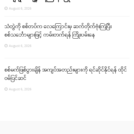
August 6, 2026
သံတွဲကို စစ်တပ်က လေကြောင်းမှ ဆက်တိုက်ဗုံးကြဲပြီး
စစ်သင်္ဘောများဖြင့် ကမ်းတက်ရန် ကြိုးပမ်းနေ
August 6, 2026
စစ်မက်ဖြစ်ပွားချိန် အကျပ်အတည်းများကို ရင်ဆိုင်နိုင်ရန် ထိုင်
ဝမ်ပြင်ဆင်
August 6, 2026