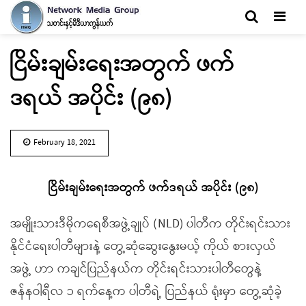
Men
ငြိမ်းချမ်းရေးအတွက် ဖက်
ဒရယ် အပိုင်း (၉၈)
February 18, 2021
ငြိမ်းချမ်းရေးအတွက် ဖက်ဒရယ် အပိုင်း (၉၈)
အမျိုးသားဒီမိုကရေစီအဖွဲ့ချုပ် (NLD) ပါတီက တိုင်းရင်းသား
နိုင်ငံရေးပါတီများနဲ့ တွေ့ဆုံဆွေးနွေးမယ့် ကိုယ် စားလှယ်
အဖွဲ့ ဟာ ကချင်ပြည်နယ်က တိုင်းရင်းသားပါတီတွေနဲ့
ဇန်နဝါရီလ ၁ ရက်နေ့က ပါတီရဲ့ ပြည်နယ် ရုံးမှာ တွေ့ဆုံခဲ့