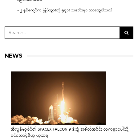
– ၂ နှစ်ကျော်က မြုပ်သွားတဲ့ ရုရှား သင်္ဘောမှာ ဘာတွေပါသလဲ
NEWS
အီလွန်မာ့စ်ခ်၏ SPACEX FALCON 9 ဒုံးပျံ အစိတ်အပိုင်း လကမ္ဘာပေါ်သို့
ဝင်ဆောင့်မိဟု ယူဆရ