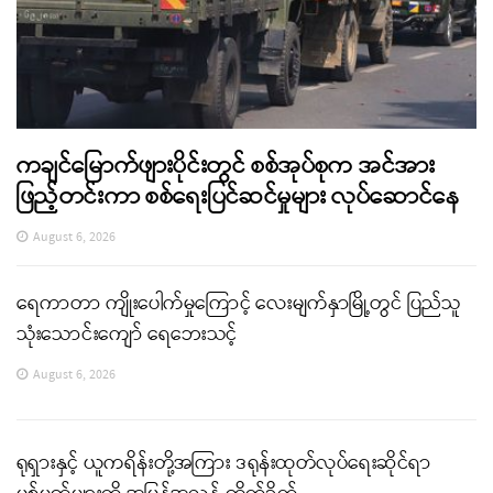
ကချင်မြောက်ဖျားပိုင်းတွင် စစ်အုပ်စုက အင်အား
ဖြည့်တင်းကာ စစ်ရေးပြင်ဆင်မှုများ လုပ်ဆောင်နေ
August 6, 2026
ရေကာတာ ကျိုးပေါက်မှုကြောင့် လေးမျက်နှာမြို့တွင် ပြည်သူ
သုံးသောင်းကျော် ရေဘေးသင့်
August 6, 2026
ရုရှားနှင့် ယူကရိန်းတို့အကြား ဒရုန်းထုတ်လုပ်ရေးဆိုင်ရာ