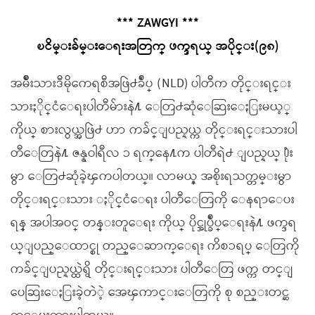
*** ZAWGYI ***
ၿငိမ္းခ်မ္းေရးအတြက္ ဖက္ဒရယ္ အပိုင္း(၉၈)
အမ်ိဳးသားဒီမိုကေရစီအဖြဲ႕ခ်ဳပ္ (NLD) ပါတီက တိုင္းရင္း
သားႏိုင္ငံေရးပါတီမ်ားနဲ႔ ေတြ႕ဆုံေဆြးေႏြးမယ့္
ကိုယ္ စားလွယ္အဖြဲ႕ ဟာ ကခ်င္ျပည္နယ္က တိုင္းရင္းသားပါ
တီေတြနဲ႔ ဇန္နဝါရီလ ၁ ရက္ေန႔က ပါတီရဲ႕ ျပည္နယ္ ႐ုံး
မွာ ေတြ႕ဆုံခဲ့ၾကပါတယ္။ လာမယ့္ အစိုးရသက္တမ္းမွာ
တိုင္းရင္းသား ႏိုင္ငံေရး ပါတီေတြကို ေနရာေပး
ရန္ အပါအဝင္ တန္းတူေရး ကိုယ္ ပိုင္အုပ္ခ်ဳပ္ေရးနဲ႔ ဖက္ဒရ
ယ္ျပည္ေထာင္စု တည္ေဆာက္ေရး ကိစၥရပ္ ေတြကို
ကခ်င္ျပည္နယ္ထဲရွိ တိုင္းရင္းသား ပါတီေတြ ဖက္က တင္ျ
ပေဆြးေႏြးခဲ့တဲဲ့ အေၾကာင္းေတြကို စု စည္းတင္ဆ