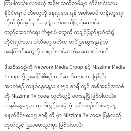
ကြပါတယ်။ လာမယ့် အစိုးရသက်တမ်းမှာ တိုင်းရင်းသား
နိုင်ငံရေး ပါတီတွေကို နေရာပေး ရန် အပါအဝင် တန်းတူရေး
ကိုယ် ပိုင်အုပ်ချုပ်ရေးနဲ့ ဖက်ဒရယ်ပြည်ထောင်စု
တည်ဆောက်ရေး ကိစ္စရပ် တွေကို ကချင်ပြည်နယ်ထဲရှိ
တိုင်းရင်းသား ပါတီတွေ ဖက်က တင်ပြဆွေးနွေးခဲ့တဲ့
အကြောင်းတွေကို စု စည်းတင်ဆက်ပေးထားပါတယ်။
ဒီအစီအစဉ်ကို Network Media Group နှင့် Mizzima Media
Group တို့ ပူးပေါင်းစီစဉ် တင်ဆက်ထားတာ ဖြစ်ပြီး
အပတ်စဉ် တနင်္ဂနွေနေ့ည ရး၅၀ နာရီ တွင် အစီအစဉ်အသစ်
ကို Mizzima TV ကနေ ထုတ်လွှင့် ပေးနေပြီ ဖြစ်ပါတယ်။
တနင်္ဂနွေနေ့မှာ ထုတ်လွှင့်ပေးခဲ့တဲ့ အစီအစဉ်ကို စနေနေ့
မနက်ပိုင်း-၈း၁၅ နာရီ တို့ မှာ Mizzima TV ကနေ ပြန်လည်
ထုတ်လွှင့် ပြသပေးသွားမှာ ဖြစ်ပါတယ်။