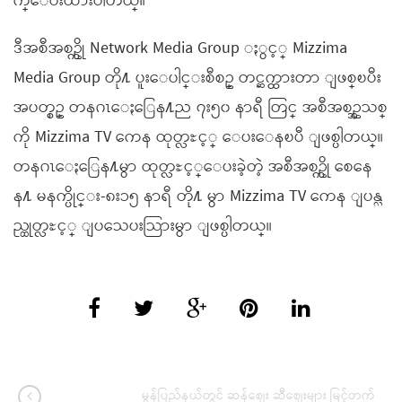
က္ေပးထားပါတယ္။
ဒီအစီအစဥ္ကို Network Media Group ႏွင့္ Mizzima
Media Group တို႔ ပူးေပါင္းစီစဥ္ တင္ဆက္ထားတာ ျဖစ္ၿပီး
အပတ္စဥ္ တနဂၤေႏြေန႔ည ၇း၅၀ နာရီ တြင္ အစီအစဥ္အသစ္
ကို Mizzima TV ကေန ထုတ္လႊင့္ ေပးေနၿပီ ျဖစ္ပါတယ္။
တနဂၤေႏြေန႔မွာ ထုတ္လႊင့္ေပးခဲ့တဲ့ အစီအစဥ္ကို စေနေ
န႔ မနက္ပိုင္း-၈း၁၅ နာရီ တို႔ မွာ Mizzima TV ကေန ျပန္လ
ည္ထုတ္လႊင့္ ျပသေပးသြားမွာ ျဖစ္ပါတယ္။
မွန်ပြည်နယ်တွင် ဆန်ဈေး ဆီဈေးများ မြင့်တက်