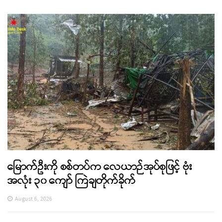
မြောက်ဦးကို စစ်တပ်က လေယာဉ်အုပ်စုဖြင့် ဗုံး
အလုံး ၃၀ ကျော် ကြဲချတိုက်ခိုက်
August 6, 2026