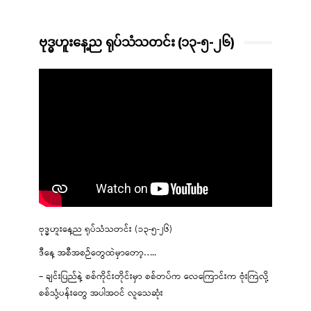
ဗုဒ္ဓဟူးနေ့ည ရုပ်သံသတင်း (၁၃-၅-၂၆)
ဗုဒ္ဓဟူးနေ့ည ရုပ်သံသတင်း (၁၃-၅-၂၆)
ဒီနေ့ အစီအစဉ်တွေထဲမှာတော့…..
– ချင်းပြည်နဲ့ စစ်ကိုင်းတိုင်းမှာ စစ်တပ်က လေကြောင်းက ဗုံးကြဲလို့
စစ်သုံ့ပန်းတွေ အပါအဝင် လူသေဆုံး