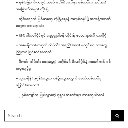
– ရှမ်းမြောက်-ကချင် အစပ် မဘိမ်းဘက်မှာ စစ်တပ်က အင်အား
အမြောက်အများ တိုးချဲ့
– ထိုင်းရောက် မြန်မာတွေ လုံခြုံရေးနဲ့ အလုပ်လုပ်ဖို့ အကန့်အသတ်
တွေက ဘာတွေလဲ။
– UFC ခါးပတ်ပိုင်ရှင် ဂျော့ရှူဝါဗန် ထိုင်းနဲ့ မလေးရှားကို လာဖို့ရှိ
– အမေရိကား-တရုတ် ထိပ်သီး အစည်းအဝေး မတိုင်ခင် ဘာတွေ
ကြိုတင် ပြင်ဆင်နေသလဲ
– ပီကင်း ထိပ်သီး ဆွေးနွေးပွဲ မတိုင်ခင် ဖိလစ်ပိုင်နဲ့ အမေရိကန် စစ်
လေ့ကျင့်မှု
– ယူကရိန်း ဒရုန်းတွေက စစ်ပွဲတွေအတွက် ခေတ်သစ်တစ်ခု
ပြောင်းစေမလား
– ၂ နှစ်ကျော်က မြုပ်သွားတဲ့ ရုရှား သင်္ဘောမှာ ဘာတွေပါသလဲ