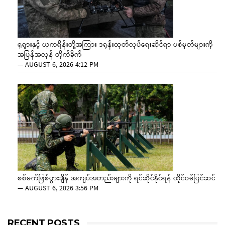
ရုရှားနှင့် ယူကရိန်းတို့အကြား ဒရုန်းထုတ်လုပ်ရေးဆိုင်ရာ ပစ်မှတ်များကို
အပြန်အလှန် တိုက်ခိုက်
—
AUGUST 6, 2026 4:12 PM
စစ်မက်ဖြစ်ပွားချိန် အကျပ်အတည်းများကို ရင်ဆိုင်နိုင်ရန် ထိုင်ဝမ်ပြင်ဆင်
—
AUGUST 6, 2026 3:56 PM
RECENT POSTS