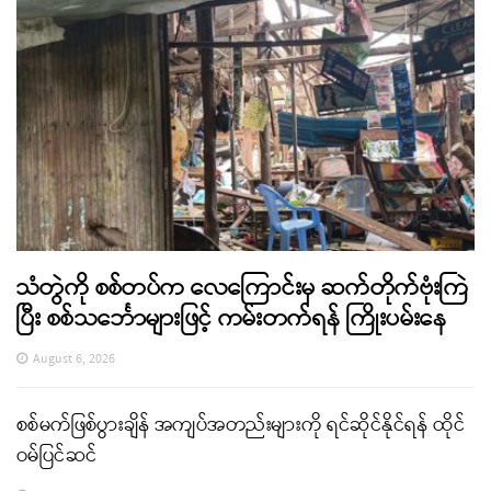
သံတွဲကို စစ်တပ်က လေကြောင်းမှ ဆက်တိုက်ဗုံးကြဲ
ပြီး စစ်သင်္ဘောများဖြင့် ကမ်းတက်ရန် ကြိုးပမ်းနေ
August 6, 2026
စစ်မက်ဖြစ်ပွားချိန် အကျပ်အတည်းများကို ရင်ဆိုင်နိုင်ရန် ထိုင်
ဝမ်ပြင်ဆင်