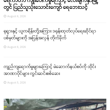
ရေကာတာ ကျိုးပေါက်မှုကြောင့် လေးမျက်နှာမြို့
တွင် ပြည်သူသုံးသောင်းကျော် ရေဘေးသင့်
August 6, 2026
ရုရှားနှင့် ယူကရိန်းတို့အကြား ဒရုန်းထုတ်လုပ်ရေးဆိုင်ရာ
ပစ်မှတ်များကို အပြန်အလှန် တိုက်ခိုက်
August 6, 2026
ကျည်ကျရောက်မှုများကြောင့် မဲဆောက်နယ်စပ်ကို ထိုင်း
အာဏာပိုင်များ ကွင်းဆင်းစစ်ဆေး
August 5, 2026