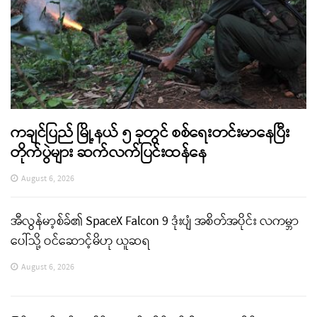
ကချင်ပြည် မြို့နယ် ၅ ခုတွင် စစ်ရေးတင်းမာနေပြီး
တိုက်ပွဲများ ဆက်လက်ပြင်းထန်နေ
August 6, 2026
အီလွန်မာ့စ်ခ်၏ SpaceX Falcon 9 ဒုံးပျံ အစိတ်အပိုင်း လကမ္ဘာ
ပေါ်သို့ ဝင်ဆောင့်မိဟု ယူဆရ
August 6, 2026