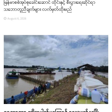
မြန်မာစစ်အုပ်စုခေါင်းဆောင် ထိုင်းနှင့် စီးပွားရေးဆိုင်ရာ
သဘောတူညီချက်များ လက်မှတ်ထိုးမည်
August 6, 2026