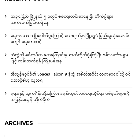
ကချင်ပြည် မြို့နယ် ၅ ခုတွင် စစ်ရေးတင်းမာနေပြီး တိုက်ပွဲများ
ဆက်လက်ပြင်းထန်နေ
ရေကာတာ ကျိုးပေါက်မှုကြောင့် လေးမျက်နှာမြို့တွင် ပြည်သူသုံးသောင်း
ကျော် ရေဘေးသင့်
သံတွဲကို စစ်တပ်က လေကြောင်းမှ ဆက်တိုက်ဗုံးကြဲပြီး စစ်သင်္ဘောများ
ဖြင့် ကမ်းတက်ရန် ကြိုးပမ်းနေ
အီလွန်မာ့စ်ခ်၏ SpaceX Falcon 9 ဒုံးပျံ အစိတ်အပိုင်း လကမ္ဘာပေါ်သို့ ဝင်
ဆောင့်မိဟု ယူဆရ
ရုရှားနှင့် ယူကရိန်းတို့အကြား ဒရုန်းထုတ်လုပ်ရေးဆိုင်ရာ ပစ်မှတ်များကို
အပြန်အလှန် တိုက်ခိုက်
ARCHIVES