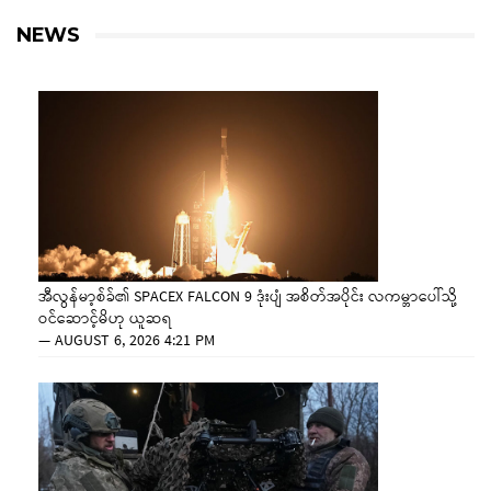
NEWS
အီလွန်မာ့စ်ခ်၏ SPACEX FALCON 9 ဒုံးပျံ အစိတ်အပိုင်း လကမ္ဘာပေါ်သို့
ဝင်ဆောင့်မိဟု ယူဆရ
—
AUGUST 6, 2026 4:21 PM