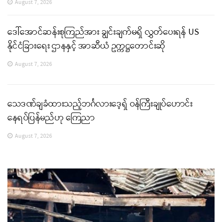
August 7, 2026
ဒေါ်အောင်ဆန်းစုကြည်အား ချွင်းချက်မရှိ လွှတ်ပေးရန် US
နိုင်ငံခြားရေး ဌာနနှင့် အာဆီယံ ဥက္ကဋ္ဌတောင်းဆို
August 7, 2026
သေဒဏ်ချခံထားသည့်ဘင်္ဂလားဒေ့ရှ် ဝန်ကြီးချုပ်ဟောင်း
နေရပ်ပြန်မည်ဟု ကြေညာ
August 7, 2026