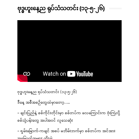
ဗုဒ္ဓဟူးနေ့ည ရုပ်သံသတင်း (၁၃-၅-၂၆)
ဗုဒ္ဓဟူးနေ့ည ရုပ်သံသတင်း (၁၃-၅-၂၆)
ဒီနေ့ အစီအစဉ်တွေထဲမှာတော့…..
– ချင်းပြည်နဲ့ စစ်ကိုင်းတိုင်းမှာ စစ်တပ်က လေကြောင်းက ဗုံးကြဲလို့
စစ်သုံ့ပန်းတွေ အပါအဝင် လူသေဆုံး
– ရှမ်းမြောက်-ကချင် အစပ် မဘိမ်းဘက်မှာ စစ်တပ်က အင်အား
အမြောက်အများ တိုးချဲ့