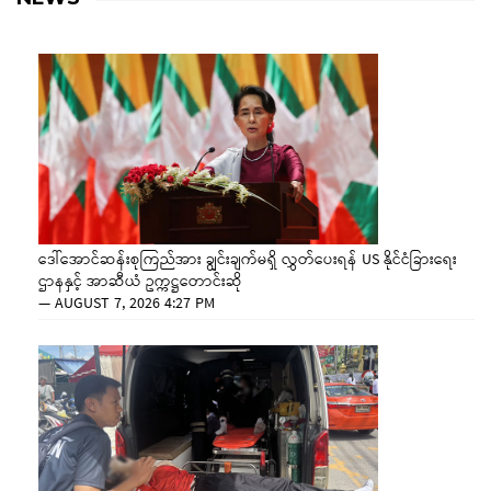
ဒေါ်အောင်ဆန်းစုကြည်အား ချွင်းချက်မရှိ လွှတ်ပေးရန် US နိုင်ငံခြားရေး
ဌာနနှင့် အာဆီယံ ဥက္ကဋ္ဌတောင်းဆို
—
AUGUST 7, 2026 4:27 PM