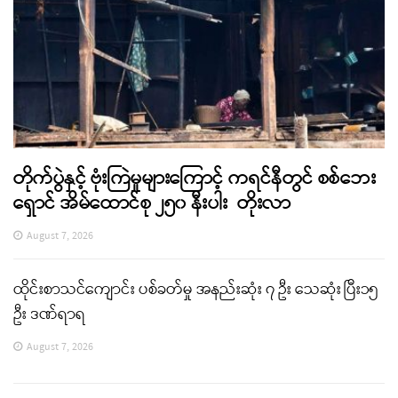
တိုက်ပွဲနှင့် ဗုံးကြဲမှုများကြောင့် ကရင်နီတွင် စစ်ဘေး
ရှောင် အိမ်ထောင်စု ၂၅၀ နီးပါး တိုးလာ
August 7, 2026
ထိုင်းစာသင်ကျောင်း ပစ်ခတ်မှု အနည်းဆုံး ၇ ဦး သေဆုံး ပြီး၁၅
ဦး ဒဏ်ရာရ
August 7, 2026