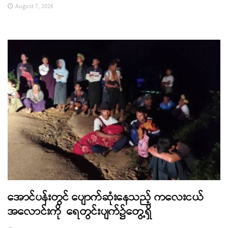
August 7, 2026
အောင်ပန်းတွင် ပျောက်ဆုံးနေသည့် ကလေးငယ်
အလောင်းကို ရေတွင်းပျက်၌တွေ့ရှိ