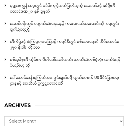
ပုဏ္ဏားကျွန်းအမှုတွင် မုဒိမ်းကျင့်သတ်ဖြတ်သူကို သေဒဏ်နှင့် နှစ်ဦးကို
ထောင်ဒဏ် ၂၀ နှစ် ချမှတ်
အောင်ပန်းတွင် ပျောက်ဆုံးနေသည့် ကလေးငယ်အလောင်းကို ရေတွင်း
ပျက်၌တွေ့ရှိ
တိုက်ပွဲနှင့် ဗုံးကြဲမှုများကြောင့် ကရင်နီတွင် စစ်ဘေးရှောင် အိမ်ထောင်စု
၂၅၀ နီးပါး တိုးလာ
စစ်အုပ်စုကို ထိုင်းက ဖိတ်ခေါ်သော်လည်း အာဆီယံတစ်စုံလုံး လက်ခံရန်
ခဲယဉ်းဟု ဆို
ဒေါ်အောင်ဆန်းစုကြည်အား ချွင်းချက်မရှိ လွှတ်ပေးရန် US နိုင်ငံခြားရေး
ဌာနနှင့် အာဆီယံ ဥက္ကဋ္ဌတောင်းဆို
ARCHIVES