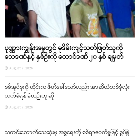
ပုဏ္ဏားကျွန်းအမှုတွင် မုဒိမ်းကျင့်သတ်ဖြတ်သူကို
သေဒဏ်နှင့် နှစ်ဦးကို ထောင်ဒဏ် ၂၀ နှစ် ချမှတ်
August 7, 2026
စစ်အုပ်စုကို ထိုင်းက ဖိတ်ခေါ်သော်လည်း အာဆီယံတစ်စုံလုံး
လက်ခံရန် ခဲယဉ်းဟု ဆို
August 7, 2026
သတင်းထောက်သေဆုံးမှု အစ္စရေးကို စစ်ရာဇဝတ်မှုဖြင့် စွပ်စွဲ