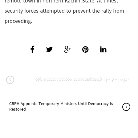
remote town in northern Kachin State. At times,
security forces attempted to prevent the rally from
proceeding.
တိုင်းရင်းသား ဘာသာ သတင်းအစီအစဉ် (၂ – ၃ – ၂၀၂၁)
CRPH Appoints Temporary Ministers Until Democracy Is
Restored