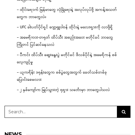
– ထိုင်းရောက် မြန်မာတွေ လုံခြုံရေးနဲ့ အလုပ်လုပ်ဖို့ အကန့်အသတ်
တွေက ဘာတွေလဲ။
– UFC ခါးပတ်ပိုင်ရှင် ဂျော့ရှူဝါဗန် ထိုင်းနဲ့ မလေးရှားကို လာဖို့ရှိ
– အမေရိကား-တရုတ် ထိပ်သီး အစည်းအဝေး မတိုင်ခင် ဘာတွေ
ကြိုတင် ပြင်ဆင်နေသလဲ
– ပီကင်း ထိပ်သီး ဆွေးနွေးပွဲ မတိုင်ခင် ဖိလစ်ပိုင်နဲ့ အမေရိကန် စစ်
လေ့ကျင့်မှု
– ယူကရိန်း ဒရုန်းတွေက စစ်ပွဲတွေအတွက် ခေတ်သစ်တစ်ခု
ပြောင်းစေမလား
– ၂ နှစ်ကျော်က မြုပ်သွားတဲ့ ရုရှား သင်္ဘောမှာ ဘာတွေပါသလဲ
NEWS