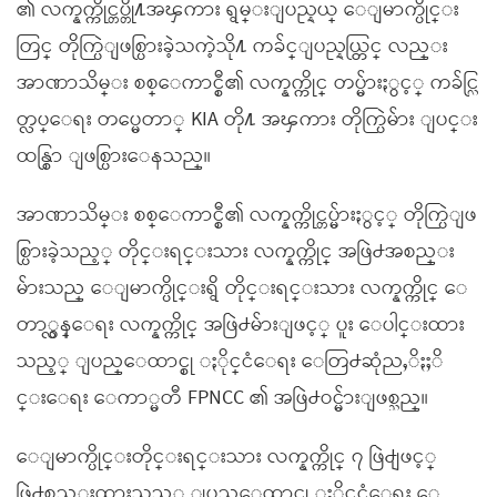
၏ လက္နက္ကိုင္တပ္တို႔အၾကား ရွမ္းျပည္နယ္ ေျမာက္ပိုင္း
တြင္ တိုက္ပြဲျဖစ္ပြားခဲ့သကဲ့သို႔ ကခ်င္ျပည္နယ္တြင္ လည္း
အာဏာသိမ္း စစ္ေကာင္စီ၏ လက္နက္ကိုင္ တပ္မ်ားႏွင့္ ကခ်င္လြ
တ္လပ္ေရး တပ္မေတာ္ KIA တို႔ အၾကား တိုက္ပြဲမ်ား ျပင္း
ထန္စြာ ျဖစ္ပြားေနသည္။
အာဏာသိမ္း စစ္ေကာင္စီ၏ လက္နက္ကိုင္တပ္မ်ားႏွင့္ တိုက္ပြဲျဖ
စ္ပြားခဲ့သည့္ တိုင္းရင္းသား လက္နက္ကိုင္ အဖြဲ႕အစည္း
မ်ားသည္ ေျမာက္ပိုင္းရွိ တိုင္းရင္းသား လက္နက္ကိုင္ ေ
တာ္လွန္ေရး လက္နက္ကိုင္ အဖြဲ႕မ်ားျဖင့္ ပူး ေပါင္းထား
သည့္ ျပည္ေထာင္စု ႏိုင္ငံေရး ေတြ႕ဆုံညႇိႏႈိ
င္းေရး ေကာ္မတီ FPNCC ၏ အဖြဲ႕ဝင္မ်ားျဖစ္သည္။
ေျမာက္ပိုင္းတိုင္းရင္းသား လက္နက္ကိုင္ ၇ ဖြဲ႕ျဖင့္
ဖြဲ႕စည္းထားသည့္ ျပည္ေထာင္စု ႏိုင္ငံေရး ေ