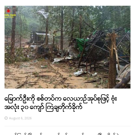
မြောက်ဦးကို စစ်တပ်က လေယာဉ်အုပ်စုဖြင့် ဗုံး
အလုံး ၃၀ ကျော် ကြဲချတိုက်ခိုက်
August 6, 2026