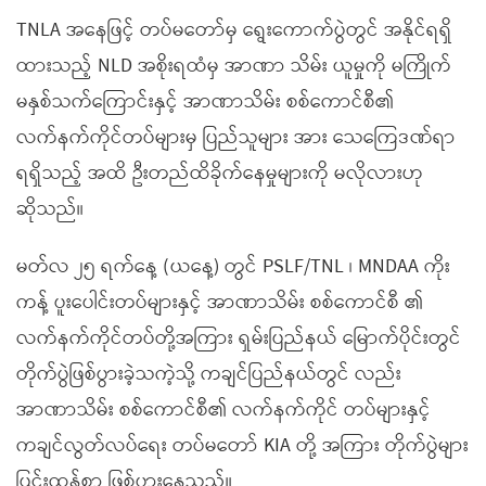
TNLA အနေဖြင့် တပ်မတော်မှ ရွေးကောက်ပွဲတွင် အနိုင်ရရှိ
ထားသည့် NLD အစိုးရထံမှ အာဏာ သိမ်း ယူမှုကို မကြိုက်
မနှစ်သက်ကြောင်းနှင့် အာဏာသိမ်း စစ်ကောင်စီ၏
လက်နက်ကိုင်တပ်များမှ ပြည်သူများ အား သေကြေဒဏ်ရာ
ရရှိသည့် အထိ ဦးတည်ထိခိုက်နေမှုများကို မလိုလားဟု
ဆိုသည်။
မတ်လ ၂၅ ရက်နေ့ (ယနေ့) တွင် PSLF/TNL ၊ MNDAA ကိုး
ကန့် ပူးပေါင်းတပ်များနှင့် အာဏာသိမ်း စစ်ကောင်စီ ၏
လက်နက်ကိုင်တပ်တို့အကြား ရှမ်းပြည်နယ် မြောက်ပိုင်းတွင်
တိုက်ပွဲဖြစ်ပွားခဲ့သကဲ့သို့ ကချင်ပြည်နယ်တွင် လည်း
အာဏာသိမ်း စစ်ကောင်စီ၏ လက်နက်ကိုင် တပ်များနှင့်
ကချင်လွတ်လပ်ရေး တပ်မတော် KIA တို့ အကြား တိုက်ပွဲများ
ပြင်းထန်စွာ ဖြစ်ပွားနေသည်။