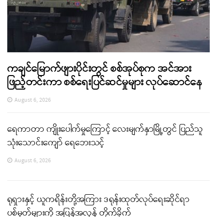
ကချင်မြောက်ဖျားပိုင်းတွင် စစ်အုပ်စုက အင်အား
ဖြည့်တင်းကာ စစ်ရေးပြင်ဆင်မှုများ လုပ်ဆောင်နေ
August 6, 2026
ရေကာတာ ကျိုးပေါက်မှုကြောင့် လေးမျက်နှာမြို့တွင် ပြည်သူ
သုံးသောင်းကျော် ရေဘေးသင့်
August 6, 2026
ရုရှားနှင့် ယူကရိန်းတို့အကြား ဒရုန်းထုတ်လုပ်ရေးဆိုင်ရာ
ပစ်မှတ်များကို အပြန်အလှန် တိုက်ခိုက်