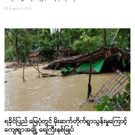
August 6, 2026
ရခိုင်ပြည် မြေပုံတွင် မိုးဆက်တိုက်ရွာသွန်းမှုကြောင့်
ကျေးရွာအချို့ ရေကြီးနစ်မြုပ်