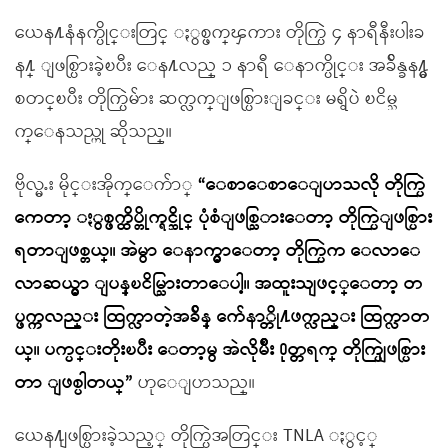
ယေန႔နံနက္ပိုင္းတြင္ ႏွစ္ဖက္ၾကား တိုက္ပြဲ ၄ နာရီနီးပါးခ
န႔္ ျဖစ္ပြားခဲ့ၿပီး ေန႔လည္ ၁ နာရီ ေနာက္ပိုင္း အခ်ိန္ခန႔္မွ
စတင္ၿပီး တိုက္ပြဲမ်ား ဆက္လက္ျဖစ္ပြားျခင္း မရွိပဲ ၿငိမ္သ
က္ေနသည္ဟု ဆိုသည္။
ဗိုလ္မႉး မိုင္းအိုက္ေက်ာ္
“ေစာေစာေျပာသလို တိုက္ပြဲ
ကေတာ့ ႏွစ္ဖက္ထိပ္တိုက္ရင္ဆိုင္ ပုံစံျဖစ္သြားေတာ့ တိုက္ပြဲျဖစ္ပြား
ရတာျဖစ္တယ္။ အဲမွာ ေနာက္မွာေတာ့ တိုက္ပြဲက ေလာေ
လာဆယ္မွာ ျပန္ၿငိမ္သြားတာေပါ့။ အထူးသျဖင့္ေတာ့ တ
ပ္ဖက္ကလည္း ထြက္လာတဲ့အခ်ိန္ က်ေနာ္တို႔ဖက္လည္း ထြက္လာတ
ယ္။ ပက္ပင္းတိုးၿပီး ေတာ့မွ အဲလိုမ်ိဳး ႐ုတ္တရက္ တိုက္ပြဲျဖစ္ပြား
တာ ျဖစ္ပါတယ္”
ဟုေျပာသည္။
ယေန႔ျဖစ္ပြားခဲ့သည့္ တိုက္ပြဲအတြင္း TNLA ႏွင့္