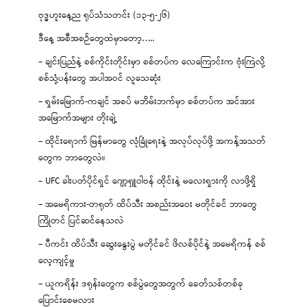
ဗုဒ္ဓဟူးနေ့ည ရုပ်သံသတင်း (၁၃-၅-၂၆)
ဒီနေ့ အစီအစဉ်တွေထဲမှာတော့…..
– ချင်းပြည်နဲ့ စစ်ကိုင်းတိုင်းမှာ စစ်တပ်က လေကြောင်းက ဗုံးကြဲလို့
စစ်သုံ့ပန်းတွေ အပါအဝင် လူသေဆုံး
– ရှမ်းမြောက်-ကချင် အစပ် မဘိမ်းဘက်မှာ စစ်တပ်က အင်အား
အမြောက်အများ တိုးချဲ့
– ထိုင်းရောက် မြန်မာတွေ လုံခြုံရေးနဲ့ အလုပ်လုပ်ဖို့ အကန့်အသတ်
တွေက ဘာတွေလဲ။
– UFC ခါးပတ်ပိုင်ရှင် ဂျော့ရှူဝါဗန် ထိုင်းနဲ့ မလေးရှားကို လာဖို့ရှိ
– အမေရိကား-တရုတ် ထိပ်သီး အစည်းအဝေး မတိုင်ခင် ဘာတွေ
ကြိုတင် ပြင်ဆင်နေသလဲ
– ပီကင်း ထိပ်သီး ဆွေးနွေးပွဲ မတိုင်ခင် ဖိလစ်ပိုင်နဲ့ အမေရိကန် စစ်
လေ့ကျင့်မှု
– ယူကရိန်း ဒရုန်းတွေက စစ်ပွဲတွေအတွက် ခေတ်သစ်တစ်ခု
ပြောင်းစေမလား