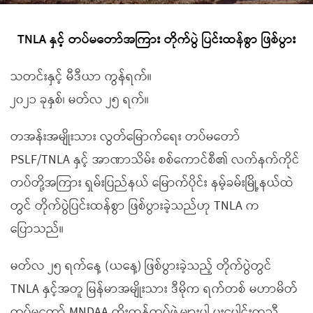
TNLA နှင့် တပ်မတော်အကြား တိုက်ပွဲ ပြင်းထန်စွာ ဖြစ်ပွား
သတင်းနှင့် မီဒီယာ ကွန်ရက်။
၂၀၂၁ ခုနှစ်၊ မတ်လ ၂၅ ရက်။
တအန်းအမျိုးသား လွတ်မြောက်ရေး တပ်မတော်
PSLF/TNLA နှင့် အာဏာသိမ်း စစ်ကောင်စီ၏ လက်နက်ကိုင်
တပ်တို့အကြား ရှမ်းပြည်နယ် မြောက်ပိုင်း နမ့်ခမ်းမြို့နယ်ထဲ
တွင် တိုက်ပွဲပြင်းထန်စွာ ဖြစ်ပွားခဲ့သည်ဟု TNLA က
ပြောသည်။
မတ်လ ၂၅ ရက်နေ့ (ယနေ့) ဖြစ်ပွားခဲ့သည့် တိုက်ပွဲတွင်
TNLA နှင့်အတူ မြန်မာအမျိုးသား ဒီမိုက ရက်တစ် မဟာမိတ်
တပ်မတော် MNDAA ကိုးကန့်တပ်ဖွဲ့များပါ ပူးပေါင်းကူညီ