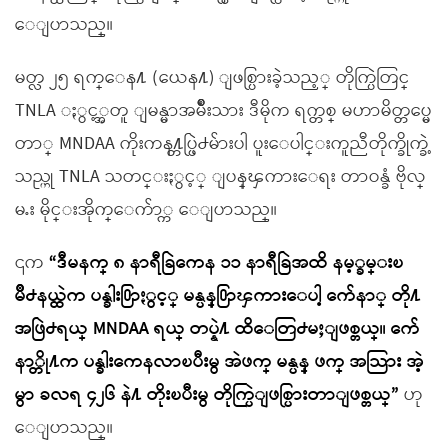
ေျပာသည္။
မတ္လ ၂၅ ရက္ေန႔ (ယေန႔) ျဖစ္ပြားခဲ့သည့္ တိုက္ပြဲတြင္
TNLA ႏွင့္အတူ ျမန္မာအမ်ိဳးသား ဒီမိုက ရက္တစ္ မဟာမိတ္တပ္မေ
တာ္ MNDAA ကိုးကန႔္တပ္ဖြဲ႕မ်ားပါ ပူးေပါင္းကူညီတိုက္ခိုက္ခဲ့
သည္ဟု TNLA သတင္းႏွင့္ ျပန္ၾကားေရး တာဝန္ခံ ဗိုလ္
မႉး မိုင္းအိုက္ေက်ာ္က ေျပာသည္။
၎က
“ဒီမနက္ ၈ နာရီခြဲကေန ၁၁ နာရီခြဲအထိ နမ့္ခမ္းၿ
မိဳ႕နယ္ထဲက ပန္ခါး႐ြာႏွင့္ မန္ပန္႐ြာၾကားေပါ့ က်ေနာ္ တို႔
အဖြဲ႕ရယ္ MNDAA ရယ္ တပ္နဲ႔ ထိေတြ႕မႈျဖစ္တယ္။ က်ေ
နာ္တို႔က ပန္ခါးကေနလာၿပီးမွ အဲဖက္ မန္ပန္ ဖက္ အသြား အဲ့
မွာ ခလရ ၄၂၆ နဲ႔ တိုးၿပီးမွ တိုက္ပြဲျဖစ္ပြားတာျဖစ္တယ္”
ဟု
ေျပာသည္။