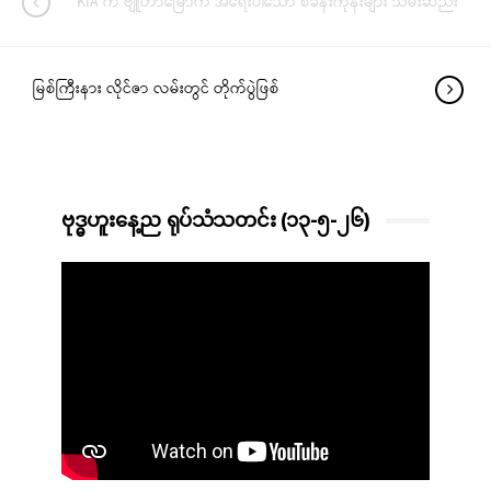
KIA က ဗျူဟာမြောက် အရေးပါသော စခန်းကုန်းများ သိမ်းဆည်း
မြစ်ကြီးနား လိုင်ဇာ လမ်းတွင် တိုက်ပွဲဖြစ်
ဗုဒ္ဓဟူးနေ့ည ရုပ်သံသတင်း (၁၃-၅-၂၆)