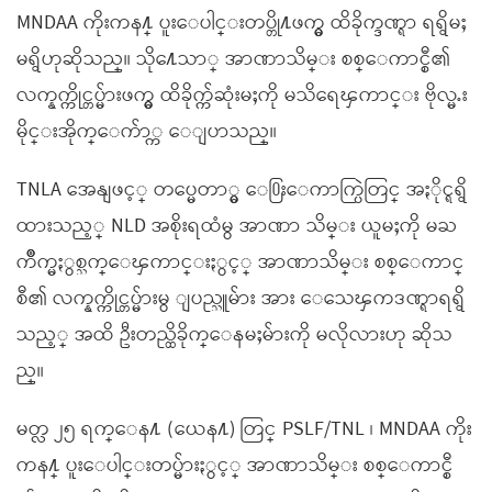
MNDAA ကိုးကန႔္ ပူးေပါင္းတပ္တို႔ဖက္မွ ထိခိုက္ဒဏ္ရာ ရရွိမႈ
မရွိဟုဆိုသည္။ သို႔ေသာ္ အာဏာသိမ္း စစ္ေကာင္စီ၏
လက္နက္ကိုင္တပ္မ်ားဖက္မွ ထိခိုက္က်ဆုံးမႈကို မသိရေၾကာင္း ဗိုလ္မႉး
မိုင္းအိုက္ေက်ာ္က ေျပာသည္။
TNLA အေနျဖင့္ တပ္မေတာ္မွ ေ႐ြးေကာက္ပြဲတြင္ အႏိုင္ရရွိ
ထားသည့္ NLD အစိုးရထံမွ အာဏာ သိမ္း ယူမႈကို မႀ
ကိဳက္မႏွစ္သက္ေၾကာင္းႏွင့္ အာဏာသိမ္း စစ္ေကာင္
စီ၏ လက္နက္ကိုင္တပ္မ်ားမွ ျပည္သူမ်ား အား ေသေၾကဒဏ္ရာရရွိ
သည့္ အထိ ဦးတည္ထိခိုက္ေနမႈမ်ားကို မလိုလားဟု ဆိုသ
ည္။
မတ္လ ၂၅ ရက္ေန႔ (ယေန႔) တြင္ PSLF/TNL ၊ MNDAA ကိုး
ကန႔္ ပူးေပါင္းတပ္မ်ားႏွင့္ အာဏာသိမ္း စစ္ေကာင္စီ