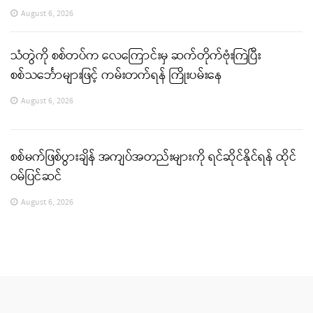
August 6, 2026
သံတွဲကို စစ်တပ်က လေကြောင်းမှ ဆက်တိုက်ဗုံးကြဲပြီး
စစ်သင်္ဘောများဖြင့် ကမ်းတက်ရန် ကြိုးပမ်းနေ
August 6, 2026
စစ်မက်ဖြစ်ပွားချိန် အကျပ်အတည်းများကို ရင်ဆိုင်နိုင်ရန် ထိုင်
ဝမ်ပြင်ဆင်
August 6, 2026