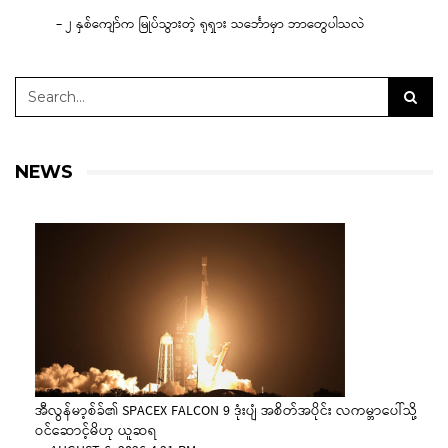
– ၂ နှစ်ကျော်က မြုပ်သွားတဲ့ ရုရှား သင်္ဘောမှာ ဘာတွေပါသလဲ
NEWS
အီလွန်မာ့စ်ခ်၏ SPACEX FALCON 9 ဒုံးပျံ အစိတ်အပိုင်း လကမ္ဘာပေါ်သို့
ဝင်ဆောင့်မိဟု ယူဆရ