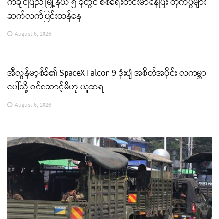
ကချင်ပြည် မြို့နယ် ၅ ခုတွင် စစ်ရေးတင်းမာနေပြီး တိုက်ပွဲများ
ဆက်လက်ပြင်းထန်နေ
August 6, 2026
အီလွန်မာ့စ်ခ်၏ SpaceX Falcon 9 ဒုံးပျံ အစိတ်အပိုင်း လကမ္ဘာ
ပေါ်သို့ ဝင်ဆောင့်မိဟု ယူဆရ
August 6, 2026