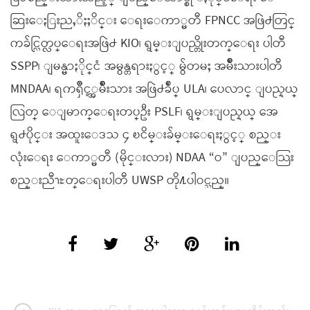
ဆြးေႏြးညႇိႏႈိင္း ေရးေကာ္မတီ FPNCC အဖြဲ႕တြင္
ကခ်င္လြတ္လပ္ေရးအဖြဲ႕ KIO၊ ရွမ္းျပည္တိုးတက္ေရး ပါတီ
SSPP၊ ျမန္မာႏိုင္ငံ အမွန္တရားႏွင့္ မွ်တမႈ အမ်ိဳးသားပါတီ
MNDAA၊ ရကၡိဳင့္အမ်ိဳးသား အဖြဲ႕ခ်ဳပ္ ULA၊ ပေလာင္ ျပည္နယ္
လြတ္ ေျမာက္ေရးတပ္ဦး PSLF၊ ရွမ္းျပည္နယ္ အေ
ရွ႕ပိုင္း အထူးေဒသ ၄ ၿငိမ္းခ်မ္းေရးႏွင့္ စည္း
လုံးေရး ေကာ္မတီ (မိုင္းလား) NDAA “ဝ” ျပည္ေသြး
စည္းညီၫႊတ္ေရးပါတီ UWSP တို႔ပါဝင္သည္။