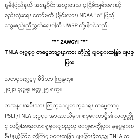
ရှမ်းပြည်နယ် အရှေ့ပိုင်း အထူးဒေသ ၄ ငြိမ်းချမ်းရေးနှင့်
စည်းလုံးရေး ကော်မတီ (မိုင်းလား) NDAA “ဝ” ပြည်
သွေးစည်းညီညွှတ်ရေးပါတီ UWSP တို့ပါဝင်သည်။
*** ZAWGYI ***
TNLA ႏွင့္ တပ္မေတာ္အၾကား တိုက္ပြဲ ျပင္းထန္စြာ ျဖစ္
ပြား
သတင္းႏွင့္ မီဒီယာ ကြန္ရက္။
၂၀၂၁ ခုႏွစ္၊ မတ္လ ၂၅ ရက္။
တအန္းအမ်ိဳးသား လြတ္ေျမာက္ေရး တပ္မေတာ္
PSLF/TNLA ႏွင့္ အာဏာသိမ္း စစ္ေကာင္စီ၏ လက္နက္ကို
င္ တပ္တို႔အၾကား ရွမ္းျပည္နယ္ ေျမာက္ပိုင္း နမ့္ခမ္းၿ
မိဳ႕နယ္ထဲတြင္ တိုက္ပြဲျပင္းထန္စြာ ျဖစ္ပြားခဲ့သည္ဟု TNLA က