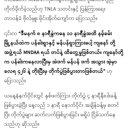
တိုက်ခိုက်ခဲ့သည်ဟု TNLA သတင်းနှင့် ပြန်ကြားရေး
တာဝန်ခံ ဗိုလ်မှူး မိုင်းအိုက်ကျော်က ပြောသည်။
၎င်းက
“ဒီမနက် ၈ နာရီခွဲကနေ ၁၁ နာရီခွဲအထိ နမ့်ခမ်း
မြို့နယ်ထဲက ပန်ခါးရွာနှင့် မန်ပန်ရွာကြားပေါ့ ကျနော် တို့
အဖွဲ့ရယ် MNDAA ရယ် တပ်နဲ့ ထိတွေ့မှုဖြစ်တယ်။ ကျနော်တို့
က ပန်ခါးကနေလာပြီးမှ အဲဖက် မန်ပန် ဖက် အသွား အဲ့မှာ
ခလရ ၄၂၆ နဲ့ တိုးပြီးမှ တိုက်ပွဲဖြစ်ပွားတာဖြစ်တယ်”
ဟု
ပြောသည်။
ယနေ့နံနက်ပိုင်းတွင် နှစ်ဖက်ကြား တိုက်ပွဲ ၄ နာရီနီးပါးခန့်
ဖြစ်ပွားခဲ့ပြီး နေ့လည် ၁ နာရီ နောက်ပိုင်း အချိန်ခန့်မှ စတင်
ပြီး တိုက်ပွဲများ ဆက်လက်ဖြစ်ပွားခြင်း မရှိပဲ ငြိမ်သက်နေ
သည်ဟု ဆိုသည်။