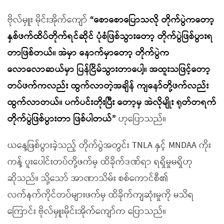
ဗိုလ်မှူး မိုင်းအိုက်ကျော်
“စောစောပြောသလို တိုက်ပွဲကတော့
နှစ်ဖက်ထိပ်တိုက်ရင်ဆိုင် ပုံစံဖြစ်သွားတော့ တိုက်ပွဲဖြစ်ပွားရ
တာဖြစ်တယ်။ အဲမှာ နောက်မှာတော့ တိုက်ပွဲက
လောလောဆယ်မှာ ပြန်ငြိမ်သွားတာပေါ့။ အထူးသဖြင့်တော့
တပ်ဖက်ကလည်း ထွက်လာတဲ့အချိန် ကျနော်တို့ဖက်လည်း
ထွက်လာတယ်။ ပက်ပင်းတိုးပြီး တော့မှ အဲလိုမျိုး ရုတ်တရက်
တိုက်ပွဲဖြစ်ပွားတာ ဖြစ်ပါတယ်”
ဟုပြောသည်။
ယနေ့ဖြစ်ပွားခဲ့သည့် တိုက်ပွဲအတွင်း TNLA နှင့် MNDAA ကိုး
ကန့် ပူးပေါင်းတပ်တို့ဖက်မှ ထိခိုက်ဒဏ်ရာ ရရှိမှုမရှိဟု
ဆိုသည်။ သို့သော် အာဏာသိမ်း စစ်ကောင်စီ၏
လက်နက်ကိုင်တပ်များဖက်မှ ထိခိုက်ကျဆုံးမှုကို မသိရ
ကြောင်း ဗိုလ်မှူးမိုင်းအိုက်ကျော်က ပြောသည်။