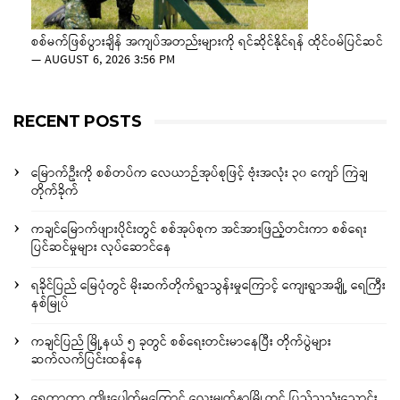
စစ်မက်ဖြစ်ပွားချိန် အကျပ်အတည်းများကို ရင်ဆိုင်နိုင်ရန် ထိုင်ဝမ်ပြင်ဆင်
—
AUGUST 6, 2026 3:56 PM
RECENT POSTS
မြောက်ဦးကို စစ်တပ်က လေယာဉ်အုပ်စုဖြင့် ဗုံးအလုံး ၃၀ ကျော် ကြဲချ
တိုက်ခိုက်
ကချင်မြောက်ဖျားပိုင်းတွင် စစ်အုပ်စုက အင်အားဖြည့်တင်းကာ စစ်ရေး
ပြင်ဆင်မှုများ လုပ်ဆောင်နေ
ရခိုင်ပြည် မြေပုံတွင် မိုးဆက်တိုက်ရွာသွန်းမှုကြောင့် ကျေးရွာအချို့ ရေကြီး
နစ်မြုပ်
ကချင်ပြည် မြို့နယ် ၅ ခုတွင် စစ်ရေးတင်းမာနေပြီး တိုက်ပွဲများ
ဆက်လက်ပြင်းထန်နေ
ရေကာတာ ကျိုးပေါက်မှုကြောင့် လေးမျက်နှာမြို့တွင် ပြည်သူသုံးသောင်း