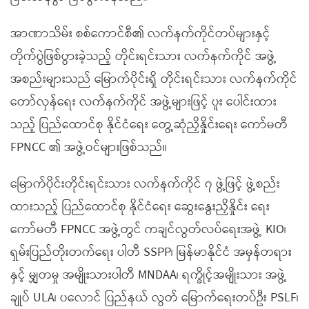
အာဏာသိမ်း စစ်ကောင်စီ၏ လက်နက်ကိုင်တပ်များနှင့်
တိုက်ပွဲဖြစ်ပွားခဲ့သည့် တိုင်းရင်းသား လက်နက်ကိုင် အဖွဲ့
အစည်းများသည် မြောက်ပိုင်းရှိ တိုင်းရင်းသား လက်နက်ကိုင်
တော်လှန်ရေး လက်နက်ကိုင် အဖွဲ့များဖြင့် ပူး ပေါင်းထား
သည့် ပြည်ထောင်စု နိုင်ငံရေး တွေ့ဆုံညှိနှိုင်းရေး ကော်မတီ
FPNCC ၏ အဖွဲ့ဝင်များဖြစ်သည်။
မြောက်ပိုင်းတိုင်းရင်းသား လက်နက်ကိုင် ၇ ဖွဲ့ဖြင့် ဖွဲ့စည်း
ထားသည့် ပြည်ထောင်စု နိုင်ငံရေး ဆွေးနွေးညှိနှိုင်း ရေး
ကော်မတီ FPNCC အဖွဲ့တွင် ကချင်လွတ်လပ်ရေးအဖွဲ့ KIO၊
ရှမ်းပြည်တိုးတက်ရေး ပါတီ SSPP၊ မြန်မာနိုင်ငံ အမှန်တရား
နှင့် မျှတမှု အမျိုးသားပါတီ MNDAA၊ ရက္ခိုင့်အမျိုးသား အဖွဲ့
ချုပ် ULA၊ ပလောင် ပြည်နယ် လွတ် မြောက်ရေးတပ်ဦး PSLF၊