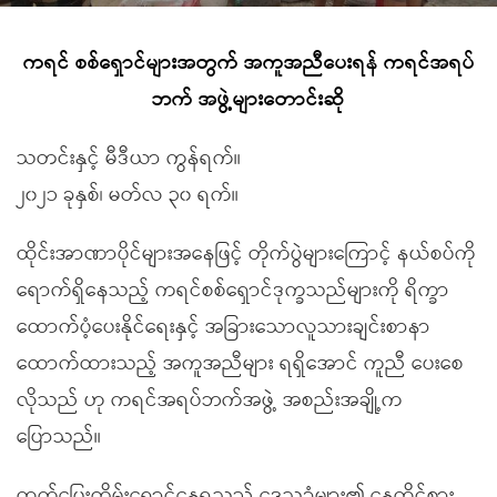
ကရင် စစ်ရှောင်များအတွက် အကူအညီ‌ပေးရန် ကရင်အရပ်
ဘက် အဖွဲ့များတောင်းဆို
သတင်းနှင့် မီဒီယာ ကွန်ရက်။
၂၀၂၁ ခုနှစ်၊ မတ်လ ၃၀ ရက်။
ထိုင်းအာဏာပိုင်များအနေဖြင့် တိုက်ပွဲများကြောင့် နယ်စပ်ကို
ရောက်ရှိနေသည့် ကရင်စစ်ရှောင်ဒုက္ခသည်များကို ရိက္ခာ
ထောက်ပံ့ပေးနိုင်ရေးနှင့် အခြားသောလူသားချင်းစာနာ
ထောက်ထားသည့် အကူအညီများ ရရှိအောင် ကူညီ ပေးစေ
လိုသည် ဟု ကရင်အရပ်ဘက်အဖွဲ့ အစည်းအချို့က
ပြောသည်။
ထွက်ပြေးတိမ်းရှောင်နေရသည့် ဒေသခံများ၏ နေထိုင်စား