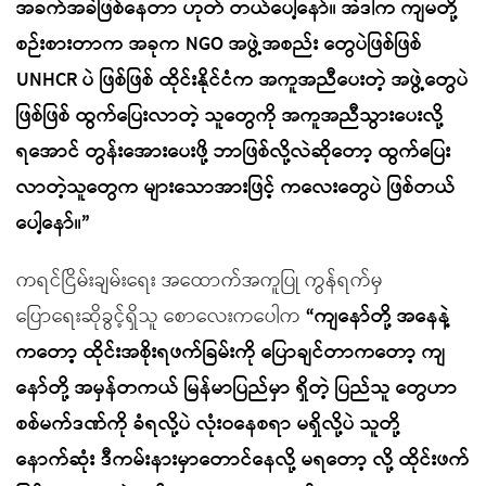
အခက်အခဲဖြစ်နေတာ ဟုတ် တယ်ပေါ့နော်။ အဲဒါက ကျမတို့
စဉ်းစားတာက အခုက NGO အဖွဲ့အစည်း တွေပဲဖြစ်ဖြစ်
UNHCR ပဲ ဖြစ်ဖြစ် ထိုင်းနိုင်ငံက အကူအညီပေးတဲ့ အဖွဲ့တွေပဲ
ဖြစ်ဖြစ် ထွက်ပြေးလာတဲ့ သူတွေကို အကူအညီသွားပေးလို့
ရအောင် တွန်းအေားပေးဖို့ ဘာဖြစ်လို့လဲဆိုတော့ ထွက်ပြေး
လာတဲ့သူတွေက များသောအားဖြင့် ကလေးတွေပဲ ဖြစ်တယ်
ပေါ့နော်။”
ကရင်ငြိမ်းချမ်းရေး အထောက်အကူပြု ကွန်ရက်မှ
ပြောရေးဆိုခွင့်ရှိသူ စောလေးကပေါက
“ကျနော်တို့ အနေနဲ့
ကတော့ ထိုင်းအစိုးရဖက်ခြမ်းကို ပြောချင်တာကတော့ ကျ
နော်တို့ အမှန်တကယ် မြန်မာပြည်မှာ ရှိတဲ့ ပြည်သူ တွေဟာ
စစ်မက်ဒဏ်ကို ခံရလို့ပဲ လုံးဝနေစရာ မရှိလို့ပဲ သူတို့
နောက်ဆုံး ဒီကမ်းနားမှာတောင်နေလို့ မရတော့ လို့ ထိုင်းဖက်