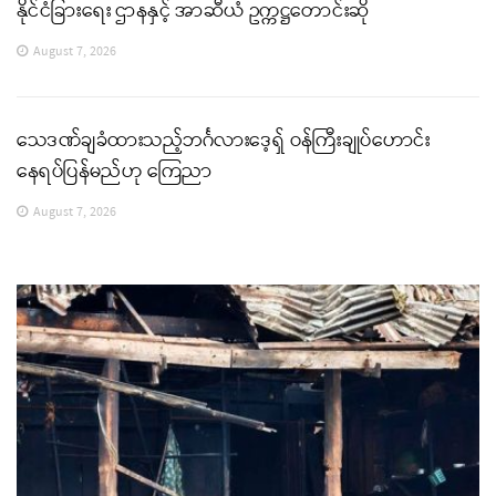
နိုင်ငံခြားရေး ဌာနနှင့် အာဆီယံ ဥက္ကဋ္ဌတောင်းဆို
August 7, 2026
သေဒဏ်ချခံထားသည့်ဘင်္ဂလားဒေ့ရှ် ဝန်ကြီးချုပ်ဟောင်း
နေရပ်ပြန်မည်ဟု ကြေညာ
August 7, 2026