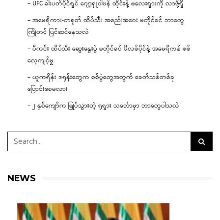
– UFC ခါးပတ်ပိုင်ရှင် ဂျော့ရှူဝါဗန် ထိုင်းနဲ့ မလေးရှားကို လာဖို့ရှိ
– အမေရိကား-တရုတ် ထိပ်သီး အစည်းအဝေး မတိုင်ခင် ဘာတွေ
ကြိုတင် ပြင်ဆင်နေသလဲ
– ပီကင်း ထိပ်သီး ဆွေးနွေးပွဲ မတိုင်ခင် ဖိလစ်ပိုင်နဲ့ အမေရိကန် စစ်
လေ့ကျင့်မှု
– ယူကရိန်း ဒရုန်းတွေက စစ်ပွဲတွေအတွက် ခေတ်သစ်တစ်ခု
ပြောင်းစေမလား
– ၂ နှစ်ကျော်က မြုပ်သွားတဲ့ ရုရှား သင်္ဘောမှာ ဘာတွေပါသလဲ
NEWS