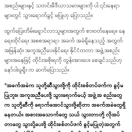
အစည်းများနှင့် သတင်းမီဒီယာသမားများကို ပါ ၎င်းနေရာ
များတွင် သွားရောက်ခွင့် မပြုဟု ပြောသည်။
ထွက်ပြေးတိမ်းရှောင်လာသူများအတွက် စားဝတ်နေရေး၊ နေ
ရေးထိုင်ရေး အစစအရာရာ အခက် အခဲရှိနေသည့် အတွက်
အမြန်ဆုံး အကူအညီပေးနိုင်ရေး နိုင်ငံတကာ အဖွဲ့အစည်း
များအနေဖြင့် ထိုင်းအစိုးရကို တွန်းအားပေး စေချင်သည်ဟု
နော်ဝါးခူရှီး က ဆက်ပြောသည်။
”အခက်အခဲက သူတို့ဆီသွားဖို့ကို ထိုင်းစစ်တပ်ဖက်က ခွင့်မ
ပြုဘူး။ အကူအညီပေးဖို့ သွားရောက်မယ့် အဖွဲ့အ စည်းတွေ
က သူတို့ဆီကို ရောက်အောင်သွားဖို့ဆိုတာ အခက်အခဲတွေရှိ
နေတယ်။ အစားအသောက်တွေ သယ် သွားတာတို့ လိုအပ်
တာတွေ သွားပို့ပေးဖို့ ထိုင်းစစ်တပ်ဖက် ခွင့်မပြုတဲ့အတွက်