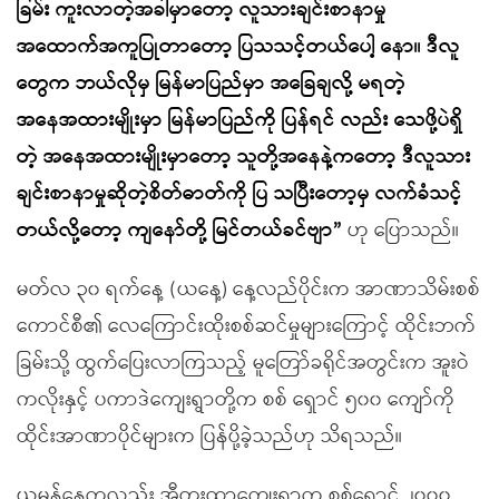
ခြမ်း ကူးလာတဲ့အခါမှာတော့ လူသားချင်းစာနာမှု
အထောက်အကူပြုတာတော့ ပြသသင့်တယ်ပေါ့ နော။ ဒီလူ
တွေက ဘယ်လိုမှ မြန်မာပြည်မှာ အခြေချလို့ မရတဲ့
အနေအထားမျိုးမှာ မြန်မာပြည်ကို ပြန်ရင် လည်း သေဖို့ပဲရှိ
တဲ့ အနေအထားမျိုးမှာတော့ သူတို့အနေနဲ့ကတော့ ဒီလူသား
ချင်းစာနာမှုဆိုတဲ့စိတ်ဓာတ်ကို ပြ သပြီးတော့မှ လက်ခံသင့်
တယ်လို့တော့ ကျနော်တို့ မြင်တယ်ခင်ဗျာ”
ဟု ပြောသည်။
မတ်လ ၃၀ ရက်နေ့ (ယနေ့) နေ့လည်ပိုင်းက အာဏာသိမ်းစစ်
ကောင်စီ၏ လေကြောင်းထိုးစစ်ဆင်မှုများကြောင့် ထိုင်းဘက်
ခြမ်းသို့ ထွက်ပြေးလာကြသည့် မူတြော်ခရိုင်အတွင်းက အူးဝဲ
ကလိုးနှင့် ပကာဒဲကျေးရွာတို့က စစ် ရှောင် ၅၀၀ ကျော်ကို
ထိုင်းအာဏာပိုင်များက ပြန်ပို့ခဲ့သည်ဟု သိရသည်။
ယမန်နေ့ကလည်း အီတူးထာကျေးရွာက စစ်ရှောင် ၂၀၀၀