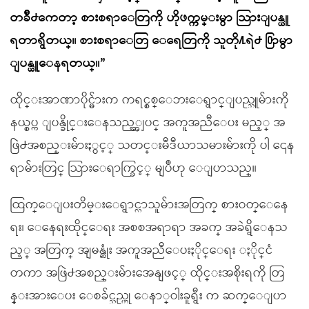
တခ်ိဳ႕ကေတာ့ စားစရာေတြကို ဟိုဖက္ကမ္းမွာ သြားျပန္ယူ
ရတာရွိတယ္။ စားစရာေတြ ေရေတြကို သူတို႔ရဲ႕ ႐ြာမွာ
ျပန္ယူေနရတယ္။”
ထိုင္းအာဏာပိုင္မ်ားက ကရင္စစ္ေဘးေရွာင္ျပည္သူမ်ားကို
နယ္စပ္က ျပန္ခိုင္းေနသည့္အျပင္ အကူအညီေပး မည့္ အ
ဖြဲ႕အစည္းမ်ားႏွင့္ သတင္းမီဒီယာသမားမ်ားကို ပါ ၎ေန
ရာမ်ားတြင္ သြားေရာက္ခြင့္ မျပဳဟု ေျပာသည္။
ထြက္ေျပးတိမ္းေရွာင္လာသူမ်ားအတြက္ စားဝတ္ေနေ
ရး၊ ေနေရးထိုင္ေရး အစစအရာရာ အခက္ အခဲရွိေနသ
ည့္ အတြက္ အျမန္ဆုံး အကူအညီေပးႏိုင္ေရး ႏိုင္ငံ
တကာ အဖြဲ႕အစည္းမ်ားအေနျဖင့္ ထိုင္းအစိုးရကို တြ
န္းအားေပး ေစခ်င္သည္ဟု ေနာ္ဝါးခူရွီး က ဆက္ေျပာ