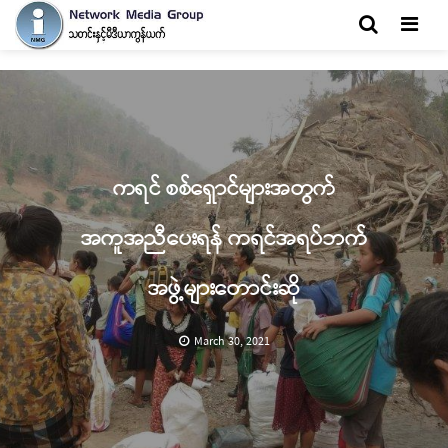
Men
ကရင် စစ်ရှောင်များအတွက်
အကူအညီ‌ပေးရန် ကရင်အရပ်ဘက်
အဖွဲ့များတောင်းဆို
March 30, 2021