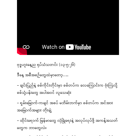
ဗုဒ္ဓဟူးနေ့ည ရုပ်သံသတင်း (၁၃-၅-၂၆)
ဒီနေ့ အစီအစဉ်တွေထဲမှာတော့…..
– ချင်းပြည်နဲ့ စစ်ကိုင်းတိုင်းမှာ စစ်တပ်က လေကြောင်းက ဗုံးကြဲလို့
စစ်သုံ့ပန်းတွေ အပါအဝင် လူသေဆုံး
– ရှမ်းမြောက်-ကချင် အစပ် မဘိမ်းဘက်မှာ စစ်တပ်က အင်အား
အမြောက်အများ တိုးချဲ့
– ထိုင်းရောက် မြန်မာတွေ လုံခြုံရေးနဲ့ အလုပ်လုပ်ဖို့ အကန့်အသတ်
တွေက ဘာတွေလဲ။