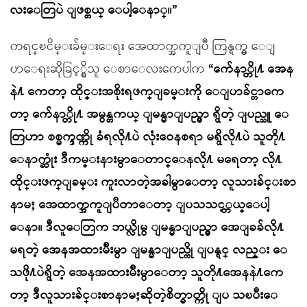
လးေတြပဲ ျဖစ္တယ္ ေပါ့ေနာ္။”
ကရင္ၿငိမ္းခ်မ္းေရး အေထာက္အကူျပဳ ကြန္ရက္မွ ေျ
ပာေရးဆိုခြင့္ရွိသူ ေစာေလးကေပါက
“က်ေနာ္တို႔ အေန
နဲ႔ ကေတာ့ ထိုင္းအစိုးရဖက္ျခမ္းကို ေျပာခ်င္တာကေ
တာ့ က်ေနာ္တို႔ အမွန္တကယ္ ျမန္မာျပည္မွာ ရွိတဲ့ ျပည္သူ ေ
တြဟာ စစ္မက္ဒဏ္ကို ခံရလို႔ပဲ လုံးဝေနစရာ မရွိလို႔ပဲ သူတို႔
ေနာက္ဆုံး ဒီကမ္းနားမွာေတာင္ေနလို႔ မရေတာ့ လို႔
ထိုင္းဖက္ျခမ္း ကူးလာတဲ့အခါမွာေတာ့ လူသားခ်င္းစာ
နာမႈ အေထာက္အကူျပဳတာေတာ့ ျပသသင့္တယ္ေပါ့
ေနာ။ ဒီလူေတြက ဘယ္လိုမွ ျမန္မာျပည္မွာ အေျခခ်လို႔
မရတဲ့ အေနအထားမ်ိဳးမွာ ျမန္မာျပည္ကို ျပန္ရင္ လည္း ေ
သဖို႔ပဲရွိတဲ့ အေနအထားမ်ိဳးမွာေတာ့ သူတို႔အေနနဲ႔ကေ
တာ့ ဒီလူသားခ်င္းစာနာမႈဆိုတဲ့စိတ္ဓာတ္ကို ျပ သၿပီးေ