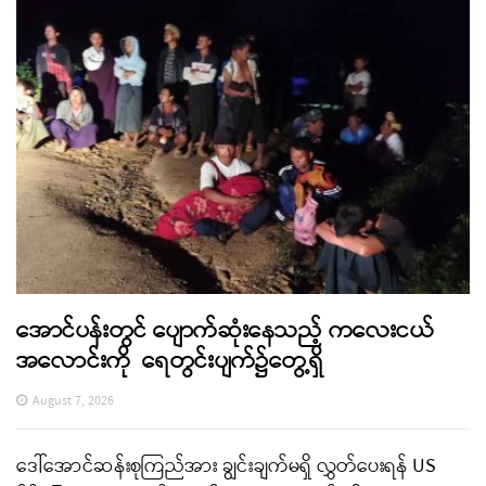
အောင်ပန်းတွင် ပျောက်ဆုံးနေသည့် ကလေးငယ်
အလောင်းကို ရေတွင်းပျက်၌တွေ့ရှိ
August 7, 2026
ဒေါ်အောင်ဆန်းစုကြည်အား ချွင်းချက်မရှိ လွှတ်ပေးရန် US