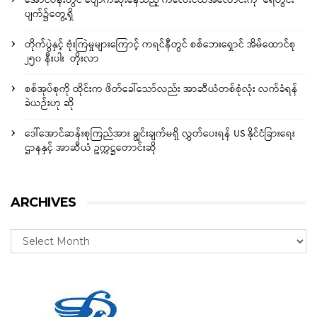
အောင်ပန်းတွင် ပျောက်ဆုံးနေသည့် ကလေးငယ်အလောင်းကို ရေတွင်း
ပျက်၌တွေ့ရှိ
တိုက်ပွဲနှင့် ဗုံးကြဲမှုများကြောင့် ကရင်နီတွင် စစ်ဘေးရှောင် အိမ်ထောင်စု
၂၅၀ နီးပါး တိုးလာ
စစ်အုပ်စုကို ထိုင်းက ဖိတ်ခေါ်သော်လည်း အာဆီယံတစ်စုံလုံး လက်ခံရန်
ခဲယဉ်းဟု ဆို
ဒေါ်အောင်ဆန်းစုကြည်အား ချွင်းချက်မရှိ လွှတ်ပေးရန် US နိုင်ငံခြားရေး
ဌာနနှင့် အာဆီယံ ဥက္ကဋ္ဌတောင်းဆို
ARCHIVES