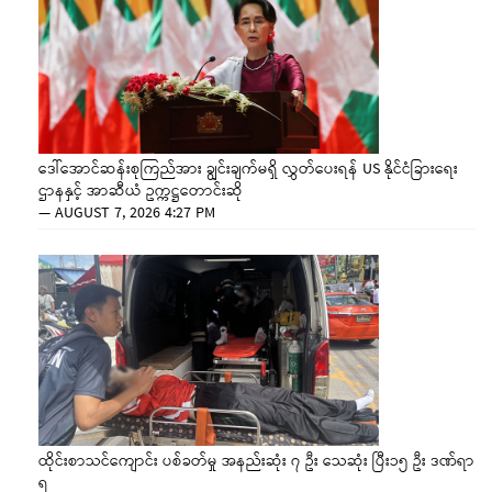
ဒေါ်အောင်ဆန်းစုကြည်အား ချွင်းချက်မရှိ လွှတ်ပေးရန် US နိုင်ငံခြားရေး
ဌာနနှင့် အာဆီယံ ဥက္ကဋ္ဌတောင်းဆို
—
AUGUST 7, 2026 4:27 PM
ထိုင်းစာသင်ကျောင်း ပစ်ခတ်မှု အနည်းဆုံး ၇ ဦး သေဆုံး ပြီး၁၅ ဦး ဒဏ်ရာ
ရ