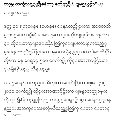
တာ့မွ လက္ခံသင့္တယ္လို႔ေတာ့ က်ေနာ္တို႔ ျမင္တယ္ခင္ဗ်ာ”
ဟု
ေျပာသည္။
မတ္လ ၃၀ ရက္ေန႔ (ယေန႔) ေန႔လည္ပိုင္းက အာဏာသိ
မ္းစစ္ေကာင္စီ၏ ေလေၾကာင္းထိုးစစ္ဆင္မႈမ်ားေၾကာ
င့္ ထိုင္းဘက္ျခမ္းသို႔ ထြက္ေျပးလာၾကသည့္
မူေၾတာ္ခ႐ိုင္အတြင္းက အူးဝဲကလိုးႏွင့္ ပကာဒဲေက်း႐ြာ
တို႔က စစ္ ေရွာင္ ၅၀၀ ေက်ာ္ကို ထိုင္းအာဏာပိုင္မ်ားက
ျပန္ပို႔ခဲ့သည္ဟု သိရသည္။
ယမန္ေန႔ကလည္း အီတူးထာေက်း႐ြာက စစ္ေရွာင္
၂၀၀၀ ေက်ာ္ကို ထိုင္းအာဏာပိုင္မ်ားက ျမန္မာဘက္အျခမ္း
ကို ျပန္ပို႔ခဲ့သည့္အတြက္ ကရင္စစ္ေရွာင္မ်ားမွာ ေနရပ္ျပန္ရ
န္လည္း အသက္ေဘးမလုံၿခဳံသည့္အတြက္ ေတာ ေတာင္