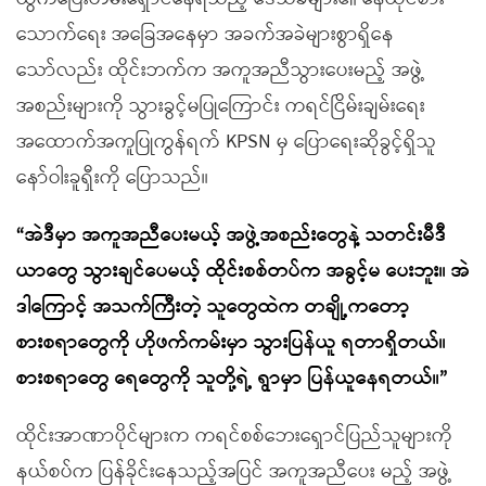
သောက်ရေး အခြေအနေမှာ အခက်အခဲများစွာရှိနေ
သော်လည်း ထိုင်းဘက်က အကူအညီသွားပေးမည့် အဖွဲ့
အစည်းများကို သွားခွင့်မပြုကြောင်း ကရင်ငြိမ်းချမ်းရေး
အထောက်အကူပြုကွန်ရက် KPSN မှ ပြောရေးဆိုခွင့်ရှိသူ
နော်ဝါးခူရှီးကို ပြောသည်။
“အဲဒီမှာ အကူအညီပေးမယ့် အဖွဲ့အစည်းတွေနဲ့ သတင်းမီဒီ
ယာတွေ သွားချင်ပေမယ့် ထိုင်းစစ်တပ်က အခွင့်မ ပေးဘူး။ အဲ
ဒါကြောင့် အသက်ကြီးတဲ့ သူတွေထဲက တချို့ကတော့
စားစရာတွေကို ဟိုဖက်ကမ်းမှာ သွားပြန်ယူ ရတာရှိတယ်။
စားစရာတွေ ရေတွေကို သူတို့ရဲ့ ရွာမှာ ပြန်ယူနေရတယ်။”
ထိုင်းအာဏာပိုင်များက ကရင်စစ်ဘေးရှောင်ပြည်သူများကို
နယ်စပ်က ပြန်ခိုင်းနေသည့်အပြင် အကူအညီပေး မည့် အဖွဲ့