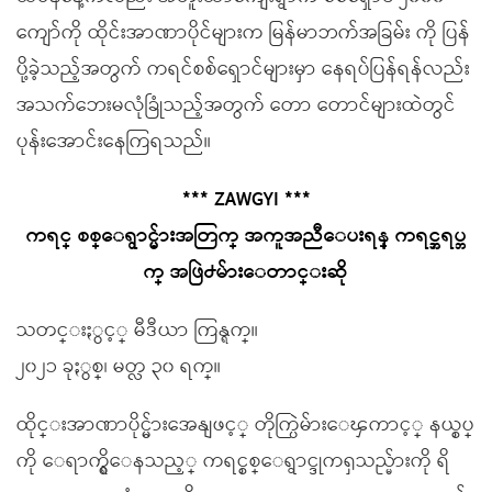
ကျော်ကို ထိုင်းအာဏာပိုင်များက မြန်မာဘက်အခြမ်း ကို ပြန်
ပို့ခဲ့သည့်အတွက် ကရင်စစ်ရှောင်များမှာ နေရပ်ပြန်ရန်လည်း
အသက်ဘေးမလုံခြုံသည့်အတွက် တော တောင်များထဲတွင်
ပုန်းအောင်းနေကြရသည်။
*** ZAWGYI ***
ကရင္ စစ္ေရွာင္မ်ားအတြက္ အကူအညီ‌ေပးရန္ ကရင္အရပ္ဘ
က္ အဖြဲ႕မ်ားေတာင္းဆို
သတင္းႏွင့္ မီဒီယာ ကြန္ရက္။
၂၀၂၁ ခုႏွစ္၊ မတ္လ ၃၀ ရက္။
ထိုင္းအာဏာပိုင္မ်ားအေနျဖင့္ တိုက္ပြဲမ်ားေၾကာင့္ နယ္စပ္
ကို ေရာက္ရွိေနသည့္ ကရင္စစ္ေရွာင္ဒုကၡသည္မ်ားကို ရိ