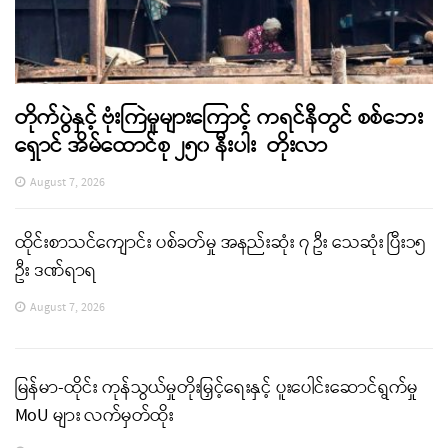
တိုက်ပွဲနှင့် ဗုံးကြဲမှုများကြောင့် ကရင်နီတွင် စစ်ဘေး
ရှောင် အိမ်ထောင်စု ၂၅၀ နီးပါး တိုးလာ
August 7, 2026
ထိုင်းစာသင်ကျောင်း ပစ်ခတ်မှု အနည်းဆုံး ၇ ဦး သေဆုံး ပြီး၁၅
ဦး ဒဏ်ရာရ
August 7, 2026
မြန်မာ-ထိုင်း ကုန်သွယ်မှုတိုးမြှင့်ရေးနှင့် ပူးပေါင်းဆောင်ရွက်မှု
MoU များ လက်မှတ်ထိုး