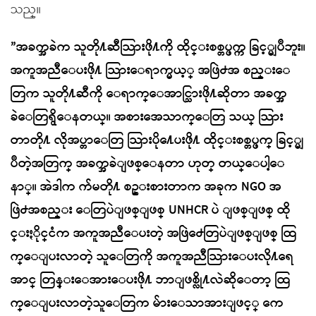
သည္။
”အခက္အခဲက သူတို႔ဆီသြားဖို႔ကို ထိုင္းစစ္တပ္ဖက္က ခြင့္မျပဳဘူး။
အကူအညီေပးဖို႔ သြားေရာက္မယ့္ အဖြဲ႕အ စည္းေ
တြက သူတို႔ဆီကို ေရာက္ေအာင္သြားဖို႔ဆိုတာ အခက္အ
ခဲေတြရွိေနတယ္။ အစားအေသာက္ေတြ သယ္ သြား
တာတို႔ လိုအပ္တာေတြ သြားပို႔ေပးဖို႔ ထိုင္းစစ္တပ္ဖက္ ခြင့္မျ
ပဳတဲ့အတြက္ အခက္အခဲျဖစ္ေနတာ ဟုတ္ တယ္ေပါ့ေ
နာ္။ အဲဒါက က်မတို႔ စဥ္းစားတာက အခုက NGO အ
ဖြဲ႕အစည္း ေတြပဲျဖစ္ျဖစ္ UNHCR ပဲ ျဖစ္ျဖစ္ ထို
င္းႏိုင္ငံက အကူအညီေပးတဲ့ အဖြဲ႕ေတြပဲျဖစ္ျဖစ္ ထြ
က္ေျပးလာတဲ့ သူေတြကို အကူအညီသြားေပးလို႔ရေ
အာင္ တြန္းေအားေပးဖို႔ ဘာျဖစ္လို႔လဲဆိုေတာ့ ထြ
က္ေျပးလာတဲ့သူေတြက မ်ားေသာအားျဖင့္ ကေ