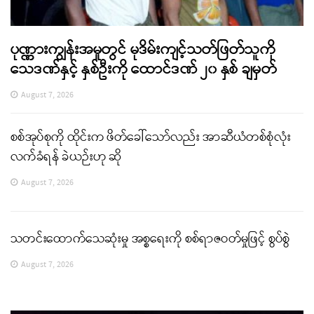
ပုဏ္ဏားကျွန်းအမှုတွင် မုဒိမ်းကျင့်သတ်ဖြတ်သူကို
သေဒဏ်နှင့် နှစ်ဦးကို ထောင်ဒဏ် ၂၀ နှစ် ချမှတ်
August 7, 2026
စစ်အုပ်စုကို ထိုင်းက ဖိတ်ခေါ်သော်လည်း အာဆီယံတစ်စုံလုံး
လက်ခံရန် ခဲယဉ်းဟု ဆို
August 7, 2026
သတင်းထောက်သေဆုံးမှု အစ္စရေးကို စစ်ရာဇဝတ်မှုဖြင့် စွပ်စွဲ
August 7, 2026