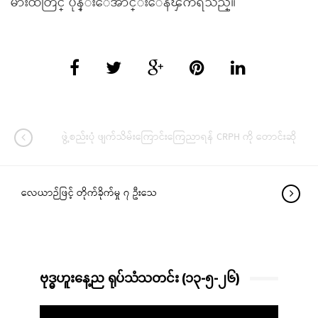
မ်ားထဲတြင္ ပုန္းေအာင္းေနၾကရသည္။
ဖွဲ့စည်းပုံ ဖျက်သိမ်းကြောင်းကြေညာရန် CRPH ကို တောင်းဆို
လေယာဉ်ဖြင့် တိုက်ခိုက်မှု ၇ ဦးသေ
ဗုဒ္ဓဟူးနေ့ည ရုပ်သံသတင်း (၁၃-၅-၂၆)