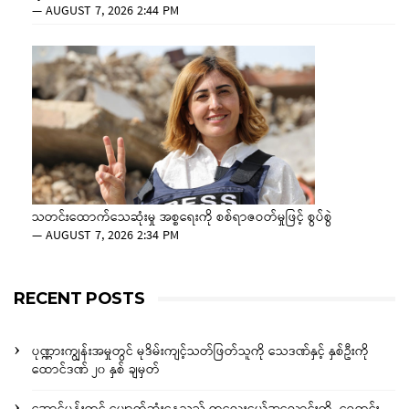
—
AUGUST 7, 2026 2:44 PM
သတင်းထောက်သေဆုံးမှု အစ္စရေးကို စစ်ရာဇဝတ်မှုဖြင့် စွပ်စွဲ
—
AUGUST 7, 2026 2:34 PM
RECENT POSTS
ပုဏ္ဏားကျွန်းအမှုတွင် မုဒိမ်းကျင့်သတ်ဖြတ်သူကို သေဒဏ်နှင့် နှစ်ဦးကို
ထောင်ဒဏ် ၂၀ နှစ် ချမှတ်