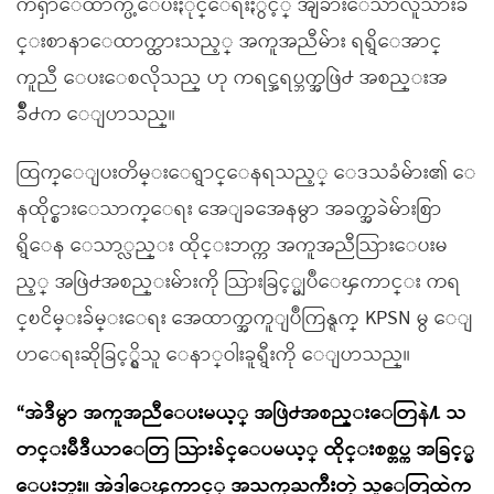
ကၡာေထာက္ပံ့ေပးႏိုင္ေရးႏွင့္ အျခားေသာလူသားခ်
င္းစာနာေထာက္ထားသည့္ အကူအညီမ်ား ရရွိေအာင္
ကူညီ ေပးေစလိုသည္ ဟု ကရင္အရပ္ဘက္အဖြဲ႕ အစည္းအ
ခ်ိဳ႕က ေျပာသည္။
ထြက္ေျပးတိမ္းေရွာင္ေနရသည့္ ေဒသခံမ်ား၏ ေ
နထိုင္စားေသာက္ေရး အေျခအေနမွာ အခက္အခဲမ်ားစြာ
ရွိေန ေသာ္လည္း ထိုင္းဘက္က အကူအညီသြားေပးမ
ည့္ အဖြဲ႕အစည္းမ်ားကို သြားခြင့္မျပဳေၾကာင္း ကရ
င္ၿငိမ္းခ်မ္းေရး အေထာက္အကူျပဳကြန္ရက္ KPSN မွ ေျ
ပာေရးဆိုခြင့္ရွိသူ ေနာ္ဝါးခူရွီးကို ေျပာသည္။
“အဲဒီမွာ အကူအညီေပးမယ့္ အဖြဲ႕အစည္းေတြနဲ႔ သ
တင္းမီဒီယာေတြ သြားခ်င္ေပမယ့္ ထိုင္းစစ္တပ္က အခြင့္မ
ေပးဘူး။ အဲဒါေၾကာင့္ အသက္ႀကီးတဲ့ သူေတြထဲက