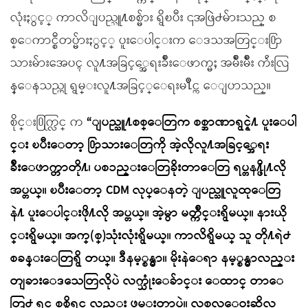
လုံးႏွင့္ ကာလိျပည္သူ႔စစ္မ်ား ရွိၿပီး ၎အဖြဲ႕မ်ားသည္ စ
စ္ေကာင္စီတပ္မ်ားႏွင့္ ပူးေပါင္းက ေဒသအတြင္း႐ြာ
သားမ်ားအေပၚ လူ႔အခြင့္အေရးခ်ိဳးေဖာက္မႈ အမ်ိဳးမ်ိဳး က်ဴးလြ
န္ေနသည္ဟု ရွမ္းလူ႔အခြင့္ေရးမ႑ိဳင္က ေျပာသည္။
စိုင္း႐ြက္လြင္ က
“ျပည္သူ႔စစ္ေတြက စစ္အာဏာရွင္နဲ႔ ပူးေပါ
င္း ၿပီးေတာ့ ႐ြာသားေတြကို အဲ့လိုလူ႔အခြင့္အေရး
ခ်ိဳးေဖာက္တာတို႔၊ ပစၥည္းေတြခိုးတာေတြ ရပ္တန႔္ဖို႔လို
အပ္တယ္။ ၿပီးေတာ့ CDM လုပ္ေနတဲ့ ျပည္သူလူထုေတြ
နဲ႔ ပူးေပါင္းဖို႔လို အပ္တယ္။ အဲ့မွာ မတ္က်ိဳင္းရွိမယ္။ နားယို
င္းရွိမယ္။ အက္(စ္)သုံးလုံးရွိမယ္။ ကာလိရွိမယ္ သူ တို႔ရဲ႕
စခန္းေတြရွိ တယ္။ ဒီနမ့္စန္မွာ။ မိုးနဲေရာ နမ့္စန္မွာလည္း
တျခားေဒသေတြလိုပဲ လက္သုံးေခ်ာင္း ေထာင္ တာေ
တြ႕ ရင္ စစ္မိရင္ လည္း ဖမ္းတာပဲ။ လူစုလူေဝးဆိုလ