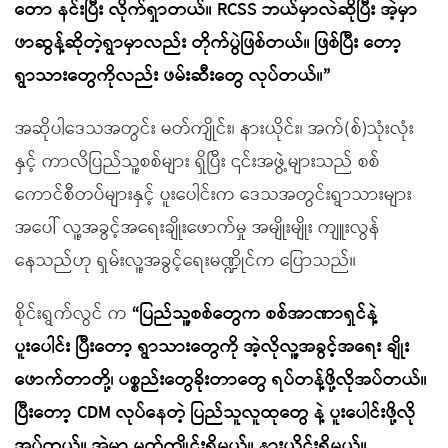
တော နင်းပြီး လိုက်ရှာတယ်။ RCSS ဘယ်မှာလဲဆိုပြီး အဲ့မှာ
ဖာဆွန့်ဆိုတဲ့ရွာမှာလည်း တိုက်ပွဲဖြစ်တယ်။ ဖြစ်ပြီး တော့
ရွာသားတွေကိုလည်း ဖမ်းဆီးတွေ လုပ်တယ်။”
အဆိုပါဒေသအတွင်း မတ်ကျိုင်း၊ နားယိုင်း၊ အက်(စ်)သုံးလုံး
နှင့် ကာလိပြည်သူ့စစ်များ ရှိပြီး ၎င်းအဖွဲ့များသည် စစ်
ကောင်စီတပ်များနှင့် ပူးပေါင်းက ဒေသအတွင်းရွာသားများ
အပေါ် လူ့အခွင့်အရေးချိုးဖောက်မှု အမျိုးမျိုး ကျူးလွန်
နေသည်ဟု ရှမ်းလူ့အခွင့်ရေးမဏ္ဍိုင်က ပြောသည်။
စိုင်းရွက်လွင် က
“ပြည်သူ့စစ်တွေက စစ်အာဏာရှင်နဲ့
ပူးပေါင်း ပြီးတော့ ရွာသားတွေကို အဲ့လိုလူ့အခွင့်အရေး ချိုး
ဖောက်တာတို့၊ ပစ္စည်းတွေခိုးတာတွေ ရပ်တန့်ဖို့လိုအပ်တယ်။
ပြီးတော့ CDM လုပ်နေတဲ့ ပြည်သူလူထုတွေ နဲ့ ပူးပေါင်းဖို့လို
အပ်တယ်။ အဲ့မှာ မတ်ကျိုင်းရှိမယ်။ နားယိုင်းရှိမယ်။