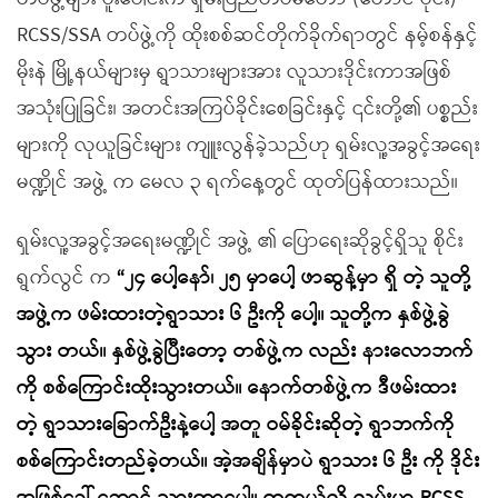
RCSS/SSA တပ်ဖွဲ့ကို ထိုးစစ်ဆင်တိုက်ခိုက်ရာတွင် နမ့်စန်နှင့်
မိုးနဲ မြို့နယ်များမှ ရွာသားများအား လူသားဒိုင်းကာအဖြစ်
အသုံးပြုခြင်း၊ အတင်းအကြပ်ခိုင်းစေခြင်းနှင့် ၎င်းတို့၏ ပစ္စည်း
များကို လုယူခြင်းများ ကျူးလွန်ခဲ့သည်ဟု ရှမ်းလူ့အခွင့်အရေး
မဏ္ဍိုင် အဖွဲ့ က မေလ ၃ ရက်နေ့တွင် ထုတ်ပြန်ထားသည်။
ရှမ်းလူ့အခွင့်အရေးမဏ္ဍိုင် အဖွဲ့ ၏ ပြောရေးဆိုခွင့်ရှိသူ စိုင်း
ရွက်လွင် က
“၂၄ ပေါ့နော်၊ ၂၅ မှာပေါ့ ဖာဆွန့်မှာ ရှိ တဲ့ သူတို့
အဖွဲ့က ဖမ်းထားတဲ့ရွာသား ၆ ဦးကို ပေါ့။ သူတို့က နှစ်ဖွဲ့ခွဲ
သွား တယ်။ နှစ်ဖွဲ့ခွဲပြီးတော့ တစ်ဖွဲ့က လည်း နားလောဘက်
ကို စစ်ကြောင်းထိုးသွားတယ်။ နောက်တစ်ဖွဲ့က ဒီဖမ်းထား
တဲ့ ရွာသားခြောက်ဦးနဲ့ပေါ့ အတူ ဝမ်ခိုင်းဆိုတဲ့ ရွာဘက်ကို
စစ်ကြောင်းတည်ခဲ့တယ်။ အဲ့အချိန်မှာပဲ ရွာသား ၆ ဦး ကို ဒိုင်း