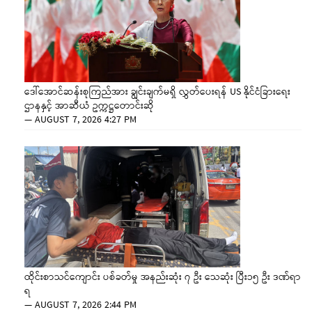
ဒေါ်အောင်ဆန်းစုကြည်အား ချွင်းချက်မရှိ လွှတ်ပေးရန် US နိုင်ငံခြားရေး
ဌာနနှင့် အာဆီယံ ဥက္ကဋ္ဌတောင်းဆို
—
AUGUST 7, 2026 4:27 PM
ထိုင်းစာသင်ကျောင်း ပစ်ခတ်မှု အနည်းဆုံး ၇ ဦး သေဆုံး ပြီး၁၅ ဦး ဒဏ်ရာ
ရ
—
AUGUST 7, 2026 2:44 PM