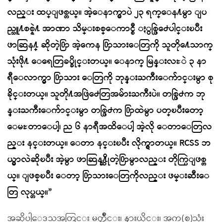
လည္း ထပ္ျဖစ္တယ္။ အဲ့ေနာက္မွာပဲ ၂၃ ရက္ေန႔မွာ ျပ
ည္သူ႔စစ္နဲ႔ အာဏာ သိမ္းစစ္ေကာင္စီ ႏွစ္ဖြဲ႕ေပါင္းၿပီး
ဖာဆြန႔္ ဆိုတဲ့႐ြာ အဲ့ကေန ႐ြာသားေတြကို သူတို႔ေသာက္
သုံးဖို႔ ေရေတြခပ္ခိုင္းတယ္။ ေနာက္ မြန္းလႊဲ ၃ နာ
ရီေလာက္မွာ ႐ြာသား ေတြကို ဘုန္းႀကီးေက်ာင္းမွာ စု
ခိုင္းတယ္။ သူတို႔အဖြဲ႕ေတြအမ်ားႀကီးပဲ။ တစ္ဖြဲ႕က ဘု
န္းႀကီးေက်ာင္းမွာ တစ္ဖြဲ႕က ႐ြာထဲမွာ ပတ္ၿပီးေတာ့
ေမႊတာေပါ့၊ ည ၆ နာရီအထိေပါ့ အဲ့လို ေတာေတြလ
ည္း နင္းတယ္။ ေတာ နင္းၿပီး လိုက္ရွာတယ္။ RCSS ဘ
ယ္မွာလဲဆိုၿပီး အဲ့မွာ ဖာဆြန႔္ဆိုတဲ့႐ြာမွာလည္း တိုက္ပြဲျဖစ္တ
ယ္။ ျဖစ္ၿပီး ေတာ့ ႐ြာသားေတြကိုလည္း ဖမ္းဆီးေ
တြ လုပ္တယ္။”
အဆိုပါေဒသအတြင္း မတ္က်ိဳင္း၊ နားယိုင္း၊ အက္(စ္)သုံး