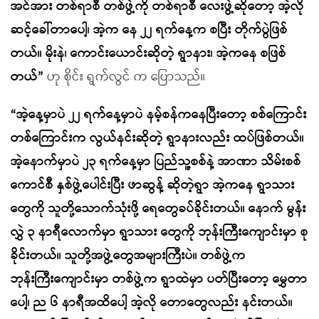
အင်အား တစ်ရာစီ တစ်ဖွဲ့ကို တစ်ရာစီ လေးဖွဲ့ဆိုတော့ အဲ့လို
ဆင့်ခေါ်တာပေါ့၊ အဲ့က နေ ၂၂ ရက်နေ့က စပြီး တိုက်ပွဲဖြစ်
တယ်။ မိုးနဲ၊ ကောင်းယောင်းဆိုတဲ့ ရွာနား၊ အဲ့ကနေ စဖြစ်
တယ်”
ဟု စိုင်း ရွက်လွင် က ပြောသည်။
“အဲ့နေ့မှာပဲ ၂၂ ရက်နေ့မှာပဲ နမ့်စန်ကနေပြီးတော့ စစ်ကြောင်း
တစ်ကြောင်းက လွယ်နင်းဆိုတဲ့ ရွာနားလည်း ထပ်ဖြစ်တယ်။
အဲ့နောက်မှာပဲ ၂၃ ရက်နေ့မှာ ပြည်သူ့စစ်နဲ့ အာဏာ သိမ်းစစ်
ကောင်စီ နှစ်ဖွဲ့ပေါင်းပြီး ဖာဆွန့် ဆိုတဲ့ရွာ အဲ့ကနေ ရွာသား
တွေကို သူတို့သောက်သုံးဖို့ ရေတွေခပ်ခိုင်းတယ်။ နောက် မွန်း
လွှဲ ၃ နာရီလောက်မှာ ရွာသား တွေကို ဘုန်းကြီးကျောင်းမှာ စု
ခိုင်းတယ်။ သူတို့အဖွဲ့တွေအများကြီးပဲ။ တစ်ဖွဲ့က
ဘုန်းကြီးကျောင်းမှာ တစ်ဖွဲ့က ရွာထဲမှာ ပတ်ပြီးတော့ မွှေတာ
ပေါ့၊ ည ၆ နာရီအထိပေါ့ အဲ့လို တောတွေလည်း နင်းတယ်။