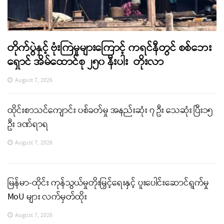
တိုက်ပွဲနှင့် ဗုံးကြဲမှုများကြောင့် ကရင်နီတွင် စစ်ဘေး
ရှောင် အိမ်ထောင်စု ၂၅၀ နီးပါး တိုးလာ
August 7, 2026
ထိုင်းစာသင်ကျောင်း ပစ်ခတ်မှု အနည်းဆုံး ၇ ဦး သေဆုံး ပြီး၁၅
ဦး ဒဏ်ရာရ
August 7, 2026
မြန်မာ-ထိုင်း ကုန်သွယ်မှုတိုးမြှင့်ရေးနှင့် ပူးပေါင်းဆောင်ရွက်မှု
MoU များ လက်မှတ်ထိုး
August 7, 2026