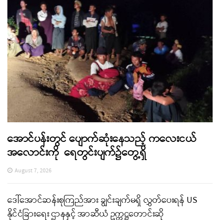
အောင်ပန်းတွင် ပျောက်ဆုံးနေသည့် ကလေးငယ်
အလောင်းကို ရေတွင်းပျက်၌တွေ့ရှိ
August 7, 2026
ဒေါ်အောင်ဆန်းစုကြည်အား ချွင်းချက်မရှိ လွှတ်ပေးရန် US
နိုင်ငံခြားရေး ဌာနနှင့် အာဆီယံ ဥက္ကဋ္ဌတောင်းဆို