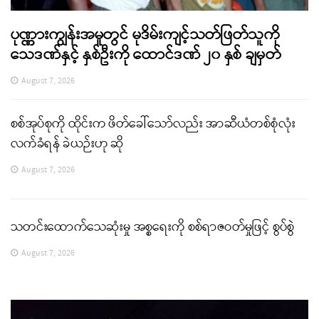
ပုဏ္ဏားကျွန်းအမှုတွင် မုဒိမ်းကျင့်သတ်ဖြတ်သူကို
သေဒဏ်နှင့် နှစ်ဦးကို ထောင်ဒဏ် ၂၀ နှစ် ချမှတ်
August 7, 2026
စစ်အုပ်စုကို ထိုင်းက ဖိတ်ခေါ်သော်လည်း အာဆီယံတစ်စုံလုံး
လက်ခံရန် ခဲယဉ်းဟု ဆို
August 7, 2026
သတင်းထောက်သေဆုံးမှု အစ္စရေးကို စစ်ရာဇဝတ်မှုဖြင့် စွပ်စွဲ
August 7, 2026