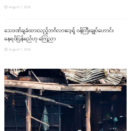
August 7, 2026
သေဒဏ်ချခံထားသည့်ဘင်္ဂလားဒေ့ရှ် ဝန်ကြီးချုပ်ဟောင်း
နေရပ်ပြန်မည်ဟု ကြေညာ
August 7, 2026