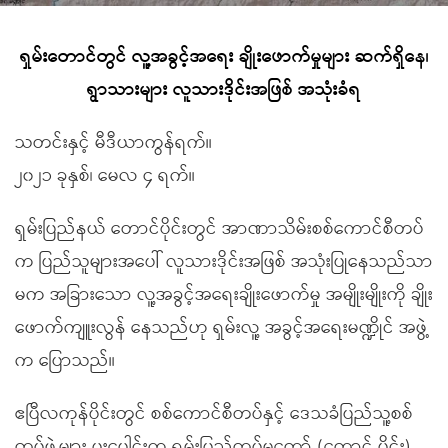
ရှမ်းတောင်တွင် လူ့အခွင့်အ‌ရေး ချိုးဖောက်မှုများ ဆက်ရှိနေ၊
ရွာသားများ လူသားဒိုင်းအဖြစ် အသုံးခံရ
သတင်းနှင့် မီဒီယာကွန်ရက်။
၂၀၂၁ ခုနှစ်၊ မေလ ၄ ရက်။
ရှမ်းပြည်နယ် တောင်ပိုင်းတွင် အာဏာသိမ်းစစ်ကောင်စီတပ်
က ပြည်သူများအပေါ် လူသားဒိုင်းအဖြစ် အသုံးပြုနေသည်သာ
မက အခြားသော လူ့အခွင့်အရေးချိုးဖောက်မှု အမျိုးမျိုးကို ချိုး
ဖောက်ကျူးလွန် နေသည်ဟု ရှမ်းလူ့ အခွင့်အရေးမဏ္ဍိုင် အဖွဲ့
က ပြောသည်။
ဧပြီလကုန်ပိုင်းတွင် စစ်ကောင်စီတပ်နှင့် ဒေသခံပြည်သူ့စစ်
တပ်ဖွဲ့များ ပူးပေါင်းက ရှမ်းပြည်တပ်မတော် (တောင် ပိုင်း)