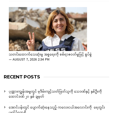
သတင်းထောက်သေဆုံးမှု အစ္စရေးကို စစ်ရာဇဝတ်မှုဖြင့် စွပ်စွဲ
—
AUGUST 7, 2026 2:34 PM
RECENT POSTS
ပုဏ္ဏားကျွန်းအမှုတွင် မုဒိမ်းကျင့်သတ်ဖြတ်သူကို သေဒဏ်နှင့် နှစ်ဦးကို
ထောင်ဒဏ် ၂၀ နှစ် ချမှတ်
အောင်ပန်းတွင် ပျောက်ဆုံးနေသည့် ကလေးငယ်အလောင်းကို ရေတွင်း
ပျက်၌တွေ့ရှိ