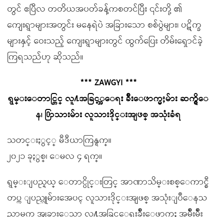
တွင် ဧပြီလ တတိယအပတ်ခန့်ကစတင်ပြီး ၎င်းတို့ ၏
ကျေးရွာများအတွင်း မနေရဲပဲ အခြားသော စစ်ပွဲများ၊ ပဋိက္ခ
များနှင့် ဝေးသည့် ကျေးရွာများတွင် ထွက်ပြေး တိမ်းရှောင်ခဲ့
ကြရသည်ဟု ဆိုသည်။
*** ZAWGYI ***
ရွမ္းေတာင္တြင္ လူ႔အခြင့္အ‌ေရး ခ်ိဳးေဖာက္မႈမ်ား ဆက္ရွိေ
န၊ ႐ြာသားမ်ား လူသားဒိုင္းအျဖစ္ အသုံးခံရ
သတင္းႏွင့္ မီဒီယာကြန္ရက္။
၂၀၂၁ ခုႏွစ္၊ ေမလ ၄ ရက္။
ရွမ္းျပည္နယ္ ေတာင္ပိုင္းတြင္ အာဏာသိမ္းစစ္ေကာင္စီ
တပ္က ျပည္သူမ်ားအေပၚ လူသားဒိုင္းအျဖစ္ အသုံးျပဳေနသ
ည္သာမက အျခားေသာ လူ႔အခြင့္အေရးခ်ိဳးေဖာက္မႈ အမ်ိဳးမ်ိဳး