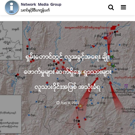
Men
ရှမ်းတောင်တွင် လူ့အခွင့်အ‌ရေး ချိုး
ဖောက်မှုများ ဆက်ရှိနေ၊ ရွာသားများ
လူသားဒိုင်းအဖြစ် အသုံးခံရ
May 4, 2021