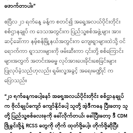
ဖောက်တာပါ။”
ဧပြီလ ၂၁ ရက်နေ့ ခန့်က စတင်၍ အရှေ့အလယ်ပိုင်းတိုင်း
စစ်ဌာနချုပ် က ဒေသအတွင်းက ပြည်သူ့စစ်အဖွဲ့များ အား
ဆင့်ခေါ်ကာ နမ့်စန်မြို့နယ်အတွင်းက ကျေးရွာများထဲသို့ ဝင်
ရောက်ကာ ရွာသားများကို ဖမ်းဆီးကာ ၎င်းတို့ စစ်ကြောင်း
များအတွက် အတင်းအဓမ္မ လုပ်အားပေးခိုင်းစေခြင်းများ
ပြုလုပ်ခဲ့သည်ဟုလည်း ရှမ်းလူ့အခွင့် အရေးမဏ္ဍိုင် က
ပြောသည်။
“၂၁ ရက်နေ့ကပေါ့နော် အရှေ့အလယ်ပိုင်းတိုင်း စစ်ဌာနချုပ်
က ဗိုလ်ချုပ်ကျော် ကျော်နိုင်ပေါ့ သူတို့ အဲ့ဒီကနေ ပြီးတော့ သူ
တို့ ပြည်သူ့စစ်လေးခုကို ခေါ်လိုက်တယ်၊ ခေါ်ပြီးတော့ ဒီ CDM
ဖြိုခွင်းဖို့နဲ့ RCSS တွေကို တိုက် ထုတ်ဖို့ပေါ့။ တိုက်ဖို့ဆိုပြီး