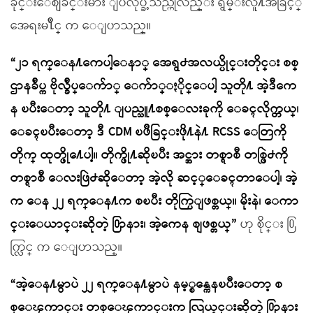
ခိုင္းေစျခင္းမ်ား ျပဳလုပ္ခဲ့သည္ဟုလည္း ရွမ္းလူ႔အခြင့္
အေရးမ႑ိဳင္ က ေျပာသည္။
“၂၁ ရက္ေန႔ကေပါ့ေနာ္ အေရွ႕အလယ္ပိုင္းတိုင္း စစ္
ဌာနခ်ဳပ္က ဗိုလ္ခ်ဳပ္ေက်ာ္ ေက်ာ္ႏိုင္ေပါ့ သူတို႔ အဲ့ဒီကေ
န ၿပီးေတာ့ သူတို႔ ျပည္သူ႔စစ္ေလးခုကို ေခၚလိုက္တယ္၊
ေခၚၿပီးေတာ့ ဒီ CDM ၿဖိဳခြင္းဖို႔နဲ႔ RCSS ေတြကို
တိုက္ ထုတ္ဖို႔ေပါ့။ တိုက္ဖို႔ဆိုၿပီး အင္အား တစ္ရာစီ တစ္ဖြဲ႕ကို
တစ္ရာစီ ေလးဖြဲ႕ဆိုေတာ့ အဲ့လို ဆင့္ေခၚတာေပါ့၊ အဲ့
က ေန ၂၂ ရက္ေန႔က စၿပီး တိုက္ပြဲျဖစ္တယ္။ မိုးနဲ၊ ေကာ
င္းေယာင္းဆိုတဲ့ ႐ြာနား၊ အဲ့ကေန စျဖစ္တယ္”
ဟု စိုင္း ႐ြ
က္လြင္ က ေျပာသည္။
“အဲ့ေန႔မွာပဲ ၂၂ ရက္ေန႔မွာပဲ နမ့္စန္ကေနၿပီးေတာ့ စ
စ္ေၾကာင္း တစ္ေၾကာင္းက လြယ္နင္းဆိုတဲ့ ႐ြာနား