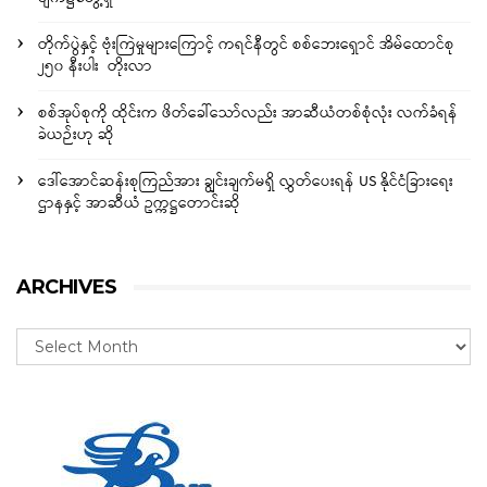
တိုက်ပွဲနှင့် ဗုံးကြဲမှုများကြောင့် ကရင်နီတွင် စစ်ဘေးရှောင် အိမ်ထောင်စု
၂၅၀ နီးပါး တိုးလာ
စစ်အုပ်စုကို ထိုင်းက ဖိတ်ခေါ်သော်လည်း အာဆီယံတစ်စုံလုံး လက်ခံရန်
ခဲယဉ်းဟု ဆို
ဒေါ်အောင်ဆန်းစုကြည်အား ချွင်းချက်မရှိ လွှတ်ပေးရန် US နိုင်ငံခြားရေး
ဌာနနှင့် အာဆီယံ ဥက္ကဋ္ဌတောင်းဆို
ARCHIVES