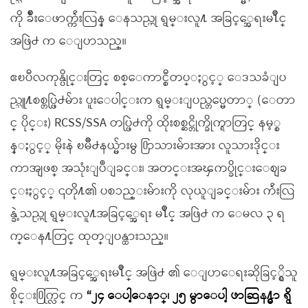
ကို ခ်ိဳးေဖာက္က်ဴးလြန္ ေနသည္ဟု ရွမ္းလူ႔ အခြင့္အေရးမ႑ိဳင္
အဖြဲ႕ က ေျပာသည္။
ဧၿပီလကုန္ပိုင္းတြင္ စစ္ေကာင္စီတပ္ႏွင့္ ေဒသခံျပ
ည္သူ႔စစ္တပ္ဖြဲ႕မ်ား ပူးေပါင္းက ရွမ္းျပည္တပ္မေတာ္ (ေတာ
င္ ပိုင္း) RCSS/SSA တပ္ဖြဲ႕ကို ထိုးစစ္ဆင္တိုက္ခိုက္ရာတြင္ နမ့္စ
န္ႏွင့္ မိုးနဲ ၿမိဳ႕နယ္မ်ားမွ ႐ြာသားမ်ားအား လူသားဒိုင္း
ကာအျဖစ္ အသုံးျပဳျခင္း၊ အတင္းအၾကပ္ခိုင္းေစျခ
င္းႏွင့္ ၎တို႔၏ ပစၥည္းမ်ားကို လုယူျခင္းမ်ား က်ဴးလြ
န္ခဲ့သည္ဟု ရွမ္းလူ႔အခြင့္အေရး မ႑ိဳင္ အဖြဲ႕ က ေမလ ၃ ရ
က္ေန႔တြင္ ထုတ္ျပန္ထားသည္။
ရွမ္းလူ႔အခြင့္အေရးမ႑ိဳင္ အဖြဲ႕ ၏ ေျပာေရးဆိုခြင့္ရွိသူ
စိုင္း႐ြက္လြင္ က
“၂၄ ေပါ့ေနာ္၊ ၂၅ မွာေပါ့ ဖာဆြန႔္မွာ ရွိ