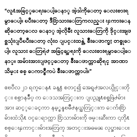
“လူ႔အခြင့္ေရးေပါ့ေနာ္ အဲ့ဒါကိုေတာ့ ေလးစားရ
မွာေပါ့။ ၿပီးေတာ့ ဒီ႐ြာသားေတြကလည္း ၾကားေန
ဆိုေတာ့ေလ ေနာ္ အဲ့လိုမ်ိဳး လူသားေတြကို ဒိုင္းအျဖ
စ္အသုံးျပဳၿပီးေတာ့ လုံးဝ ျပင္းထန္တဲ့ ခ်ိဳးေဖာက္မႈ တစ္ခုေ
ပါ့။ လူသား ေတြရဲ႕ အခြင့္အေရးကို ေလးစားရမွာေပါ့ေ
နာ္။ အမ်ားအားျဖင့္ေတာ့ ခ်ိဳးေဖာက္တာဆိုရင္ အာဏာ
သိမ္း စစ္ ေကာင္စီကပဲ ခ်ိဳးေဖာက္တာပါ။”
ဧၿပီလ ၂၁ ရက္ေန႔ ခန႔္က စတင္၍ အေရွ႕အလယ္ပိုင္းတို
င္း စစ္ဌာနခ်ဳပ္ က ေဒသအတြင္းက ျပည္သူ႔စစ္အဖြဲ႕မ်ား
အား ဆင့္ေခၚကာ နမ့္စန္ၿမိဳ႕နယ္အတြင္းက ေက်း႐ြာ
မ်ားထဲသို႔ ဝင္ေရာက္ကာ ႐ြာသားမ်ားကို ဖမ္းဆီးကာ ၎တို႔
စစ္ေၾကာင္းမ်ားအတြက္ အတင္းအဓမၼ လုပ္အားေပး