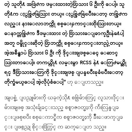
တဲ့ သူတို႔ အဖြဲ႕က ဖမ္းထားတဲ့႐ြာသား ၆ ဦးကို ေပါ့။ သူ
တို႔က ႏွစ္ဖြဲ႕ခြဲသြား တယ္။ ႏွစ္ဖြဲ႕ခြဲၿပီးေတာ့ တစ္ဖြဲ႕က
လည္း နားေလာဘက္ကို စစ္ေၾကာင္းထိုးသြားတယ္။
ေနာက္တစ္ဖြဲ႕က ဒီဖမ္းထား တဲ့ ႐ြာသားေျခာက္ဦးနဲ႔ေပါ့
အတူ ဝမ္ခိုင္းဆိုတဲ့ ႐ြာဘက္ကို စစ္ေၾကာင္းတည္ခဲ့တယ္။
အဲ့အခ်ိန္မွာပဲ ႐ြာသား ၆ ဦး ကို ဒိုင္းအျဖစ္ေခၚ ေဆာင္
သြားတာေပါ့။ တကယ္လို႔ လမ္းမွာ RCSS နဲ႔ ေတြ႕မယ္ဆို
ရင္ ဒီ႐ြာသားေတြကို ဒိုင္းအျဖစ္ ျပန္ၿပီးခုခံၿပီးေတာ့
တိုက္ခံမယ္ေပါ့ အဲ့လိုပုံစံေပါ့”
ဟု ေျပာသည္။
အျပစ္မဲ့ ျပည္သူမ်ားကို ယခုကဲ့သို႔ စစ္ပြဲမ်ားတြင္ လူသားဒိုင္း
မ်ားအျဖစ္ အသုံးခ်ျခင္းသည္ စစ္ရာဇဝတ္မႈကို က်ဴးလြန္ျခ
င္းျဖစ္ၿပီး စစ္ေကာင္စီက စစ္ရာဇဝတ္မႈကို ခ်ိဳးေဖာက္ျခ
င္း ျဖစ္သည္ဟု စိုင္း႐ြက္လြင္ က ဆက္ေျပာ သည္။