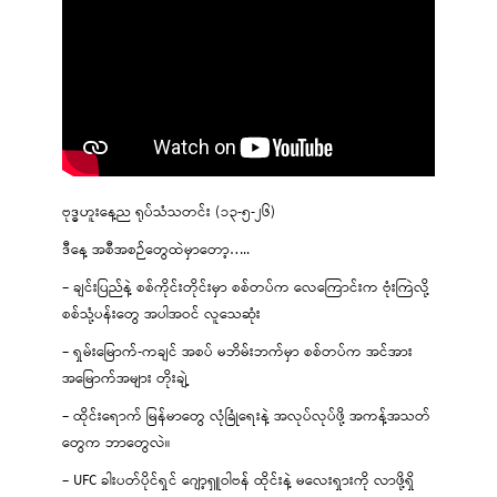
ဗုဒ္ဓဟူးနေ့ည ရုပ်သံသတင်း (၁၃-၅-၂၆)
ဒီနေ့ အစီအစဉ်တွေထဲမှာတော့…..
– ချင်းပြည်နဲ့ စစ်ကိုင်းတိုင်းမှာ စစ်တပ်က လေကြောင်းက ဗုံးကြဲလို့
စစ်သုံ့ပန်းတွေ အပါအဝင် လူသေဆုံး
– ရှမ်းမြောက်-ကချင် အစပ် မဘိမ်းဘက်မှာ စစ်တပ်က အင်အား
အမြောက်အများ တိုးချဲ့
– ထိုင်းရောက် မြန်မာတွေ လုံခြုံရေးနဲ့ အလုပ်လုပ်ဖို့ အကန့်အသတ်
တွေက ဘာတွေလဲ။
– UFC ခါးပတ်ပိုင်ရှင် ဂျော့ရှူဝါဗန် ထိုင်းနဲ့ မလေးရှားကို လာဖို့ရှိ