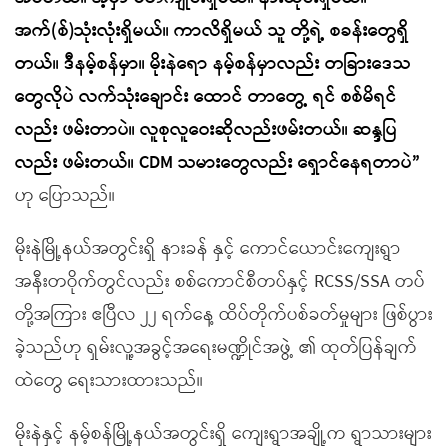
အက်(စ်)သုံးလုံးရှိမယ်။ ကာလိရှိမယ် သူ တို့ရဲ့ စခန်းတွေရှိ
တယ်။ ဒီနမ့်စန်မှာ။ မိုးနဲရော နမ့်စန်မှာလည်း တခြားဒေသ
တွေလိုပဲ လက်သုံးချောင်း ထောင် တာတွေ့ ရင် စစ်မိရင်
လည်း ဖမ်းတာပဲ။ လူစုလူဝေးဆိုလည်းဖမ်းတယ်။ ဆန္ဒပြ
လည်း ဖမ်းတယ်။ CDM သမားတွေလည်း ရှောင်နေရတာပဲ”
ဟု ပြောသည်။
မိုးနဲမြို့နယ်အတွင်းရှိ နားခန် နှင့် ကောင်ယောင်းကျေးရွာ
အနီးတဝိုက်တွင်လည်း စစ်ကောင်စီတပ်နှင့် RCSS/SSA တပ်
တို့အကြား ဧပြီလ ၂၂ ရက်နေ့ ထိပ်တိုက်ပစ်ခတ်မှုများ ဖြစ်ပွား
ခဲ့သည်ဟု ရှမ်းလူ့အခွင့်အရေးမဏ္ဍိုင်အဖွဲ့ ၏ ထုတ်ပြန်ချက်
ထဲတွေ ရေးသားထားသည်။
မိုးနဲနှင့် နမ့်စန်မြို့နယ်အတွင်းရှိ ကျေးရွာအချို့က ရွာသားများ