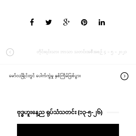
တိုင်းရင်းသား ဘာသာ သတင်းအစီအစဉ် ၄ – ၅ – ၂၀၂၁
မော်လမြိုင်တွင် ပေါက်ကွဲမှု နှစ်ကြိမ်ဖြစ်ပွား
ဗုဒ္ဓဟူးနေ့ည ရုပ်သံသတင်း (၁၃-၅-၂၆)