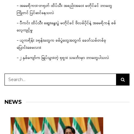
– အမေရိကား-တရုတ် ထိပ်သီး အစည်းအဝေး မတိုင်ခင် ဘာတွေ
ကြိုတင် ပြင်ဆင်နေသလဲ
– ပီကင်း ထိပ်သီး ဆွေးနွေးပွဲ မတိုင်ခင် ဖိလစ်ပိုင်နဲ့ အမေရိကန် စစ်
လေ့ကျင့်မှု
– ယူကရိန်း ဒရုန်းတွေက စစ်ပွဲတွေအတွက် ခေတ်သစ်တစ်ခု
ပြောင်းစေမလား
– ၂ နှစ်ကျော်က မြုပ်သွားတဲ့ ရုရှား သင်္ဘောမှာ ဘာတွေပါသလဲ
NEWS