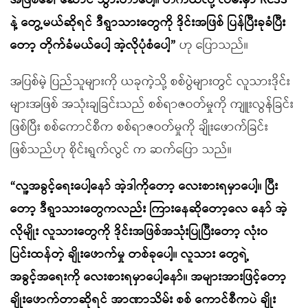
အဖြစ်ခေါ် ဆောင် သွားတာပေါ့။ တကယ်လို့ လမ်းမှာ RCSS
နဲ့ တွေ့မယ်ဆိုရင် ဒီရွာသားတွေကို ဒိုင်းအဖြစ် ပြန်ပြီးခုခံပြီး
တော့ တိုက်ခံမယ်ပေါ့ အဲ့လိုပုံစံပေါ့”
ဟု ပြောသည်။
အပြစ်မဲ့ ပြည်သူများကို ယခုကဲ့သို့ စစ်ပွဲများတွင် လူသားဒိုင်း
များအဖြစ် အသုံးချခြင်းသည် စစ်ရာဇဝတ်မှုကို ကျူးလွန်ခြင်း
ဖြစ်ပြီး စစ်ကောင်စီက စစ်ရာဇဝတ်မှုကို ချိုးဖောက်ခြင်း
ဖြစ်သည်ဟု စိုင်းရွက်လွင် က ဆက်ပြော သည်။
“လူ့အခွင့်ရေးပေါ့နော် အဲ့ဒါကိုတော့ လေးစားရမှာပေါ့။ ပြီး
တော့ ဒီရွာသားတွေကလည်း ကြားနေဆိုတော့လေ နော် အဲ့
လိုမျိုး လူသားတွေကို ဒိုင်းအဖြစ်အသုံးပြုပြီးတော့ လုံးဝ
ပြင်းထန်တဲ့ ချိုးဖောက်မှု တစ်ခုပေါ့။ လူသား တွေရဲ့
အခွင့်အရေးကို လေးစားရမှာပေါ့နော်။ အများအားဖြင့်တော့
ချိုးဖောက်တာဆိုရင် အာဏာသိမ်း စစ် ကောင်စီကပဲ ချိုး