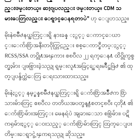
ည္းဖမ္းတယ္။ ဆႏၵျပလည္း ဖမ္းတယ္။ CDM သ
မားေတြလည္း ေရွာင္ေနရတာပဲ”
ဟု ေျပာသည္။
မိုးနဲၿမိဳ႕နယ္အတြင္းရွိ နားခန္ ႏွင့္ ေကာင္ေယာ
င္းေက်း႐ြာအနီးတဝိုက္တြင္လည္း စစ္ေကာင္စီတပ္ႏွင့္
RCSS/SSA တပ္တို႔အၾကား ဧၿပီလ ၂၂ ရက္ေန႔ ထိပ္တိုက္ပစ္ခ
တ္မႈမ်ား ျဖစ္ပြားခဲ့သည္ဟု ရွမ္းလူ႔အခြင့္အေရးမ႑ိဳင္အဖြဲ႕ ၏ ထု
တ္ျပန္ခ်က္ထဲေတြ ေရးသားထားသည္။
မိုးနဲႏွင့္ နမ့္စန္ၿမိဳ႕နယ္အတြင္းရွိ ေက်း႐ြာအခ်ိဳ႕က ႐ြာ
သားမ်ားတြင္ ဧၿပီလ တတိယအပတ္ခန႔္ကစတင္ၿပီး ၎တို႔ ၏
ေက်း႐ြာမ်ားအတြင္း မေနရဲပဲ အျခားေသာ စစ္ပြဲမ်ား၊ ပဋိ
ကၡမ်ားႏွင့္ ေဝးသည့္ ေက်း႐ြာမ်ားတြင္ ထြက္ေျပး
တိမ္းေရွာင္ခဲ့ၾကရသည္ဟု ဆိုသည္။