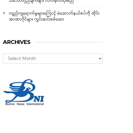
သဘောတူညီချက်များ လက်မှတ်ထိုးမည်
ကျည်ကျရောက်မှုများကြောင့် မဲဆောက်နယ်စပ်ကို ထိုင်း
အာဏာပိုင်များ ကွင်းဆင်းစစ်ဆေး
ARCHIVES