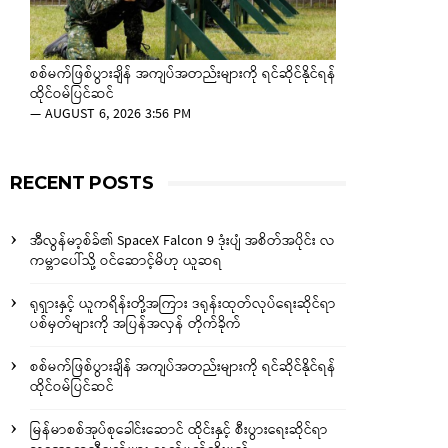
စစ်မက်ဖြစ်ပွားချိန် အကျပ်အတည်းများကို ရင်ဆိုင်နိုင်ရန်
ထိုင်ဝမ်ပြင်ဆင်
—
AUGUST 6, 2026 3:56 PM
RECENT POSTS
အီလွန်မာ့စ်ခ်၏ SpaceX Falcon 9 ဒုံးပျံ အစိတ်အပိုင်း လ
ကမ္ဘာပေါ်သို့ ဝင်ဆောင့်မိဟု ယူဆရ
ရုရှားနှင့် ယူကရိန်းတို့အကြား ဒရုန်းထုတ်လုပ်ရေးဆိုင်ရာ
ပစ်မှတ်များကို အပြန်အလှန် တိုက်ခိုက်
စစ်မက်ဖြစ်ပွားချိန် အကျပ်အတည်းများကို ရင်ဆိုင်နိုင်ရန်
ထိုင်ဝမ်ပြင်ဆင်
မြန်မာစစ်အုပ်စုခေါင်းဆောင် ထိုင်းနှင့် စီးပွားရေးဆိုင်ရာ