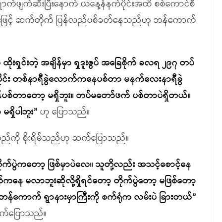
ာက်ဖျက်ဆီးပြီးနောက် ယနေ့နံနက်ပိုင်းအထိ စစ်ကောင်စီ
းဖြင့် ဆက်တိုက် ပြန်လည်ပစ်ခတ်နေသည်ဟု ဘန်ကောက်
 ထိုးရှင်းတဲ့ အချိန်မှာ ရှဒူးဇွပ် အခြေစိုက် ခလရ ၂၉၇ တပ်
ပိုင်း တစ်နာရီခွဲလောက်ကနေပစ်တာ မနက်လေးနာရီခွဲ
ပစ်တာတော့ မရှိဘူး။ တပ်မတော်ဖက် ပစ်တာပဲရှိတယ်။
မရှိပါဘူး”
ဟု ပြောသည်။
လာမည်ကို စိုးရိမ်သည်ဟု ဆက်ပြောသည်။
ပွဲကတော့ ဖြစ်မှာပဲလေ။ သူတို့လည်း အသင့်စောင့်နေ
်ကနေ မလာဘူးဆိုလို့ရှိရင်တော့ တိုက်ပွဲတော့ မဖြစ်တော့
ကို ဘန်ကောက် ရွာနားမှာကြီးကို စက်ရုံက လမ်းပဲ ခြားတယ်”
က်ပြောသည်။