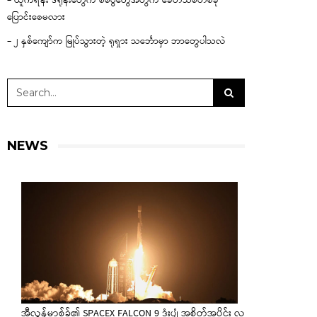
– ယူကရိန်း ဒရုန်းတွေက စစ်ပွဲတွေအတွက် ခေတ်သစ်တစ်ခု
ပြောင်းစေမလား
– ၂ နှစ်ကျော်က မြုပ်သွားတဲ့ ရုရှား သင်္ဘောမှာ ဘာတွေပါသလဲ
NEWS
အီလွန်မာ့စ်ခ်၏ SPACEX FALCON 9 ဒုံးပျံ အစိတ်အပိုင်း လ