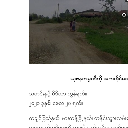
ယုဇနကုမ္ပဏီကို အကအိုင်အေ
သတင်းနှင့် မီဒီယာ ကွန်ရက်။
၂၀၂၁ ခုနှစ်၊ မေလ ၂၀ ရက်။
ကချင်ပြည်နယ်၊ ဖားကန့်မြို့နယ်၊ တနိုင်းသွားလမ်း