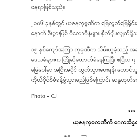
နေရာဖြစ်သည်။
၂၀၀၆ ခုနှစ်တွင် ယုဇနကုမ္ပဏီက မြေလွတ်မြေရိုင
နောက် စီးပွားဖြစ် ပီလောပီနံများ စိုက်ပျိုးလျက်ရှ
၁၅ နှစ်ကျော်အကြာ ကုမ္ပဏီက သိမ်းယူခဲ့သည့် 
ဒေသခံများက ကြိုဆိုထောက်ခံနေကြပြီး ဧပြီလ ၇ ရ
မြေပေါ်မှာ အပြီးအပိုင် ထွက်သွားပေးရန်၊ တောင်သူ
ကိုယ်ပိုင်စီမံခန့်ခွဲသွားမည်ဖြစ်ကြောင်း ဆန္ဒထုတ်
Photo – CJ
***
ယုဇနကုမၸဏီကို ေကအိုင္ေအ