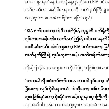
မေလ ၁၉ ရက်နေ့ (ယမန်နေ့) ညပိုင်းက KIA ဝင်ရေ
တပ်ဘက်က အဆိုပါနေရာထဲသို့ လက်နက်ကြီးမျာ
ကျေးရွာက ဒေသခံတစ်ဦးက ပြောသည်။
“KIA ဖက်ကတော့ အဲဒီ ဘတ်ဖိုးနဲ့ ကုမ္ပဏီ စက်ရုံကို
ရင်းကနေပေါ့နော်။ လက်နက်ကြီးနဲ့ ပစ်တာ မနက်
အထိပစ်တယ်။ အဲဒါကျတော့ KIA ဖက်ကတော့ ပြန်
လက်နက်ကြီးနဲ့ လှမ်းထုတာပေါ့။ အထိအခိုက်တော့ 
ထို့ကြောင့် ဒေသခံများက တိုက်ပွဲများ ဖြစ်ပွား
“တကယ်လို့ စစ်တပ်ဖက်ကနေ လာပစ်ရင်တော့ တိုက်
ပြီးတော့ လုပ်ကိုင်နေတယ်။ အဲဆိုတော့ စစ်တပ်ဖက
ဘူး။ ဖြစ်ရင်တော့ စိုးရိမ်တာပေါ့။ ရွာနားမှာကြီး
ဟု အဆိုပါ ဘန်ကောက်ကျေးရွာက ဒေသခံ က ဆ