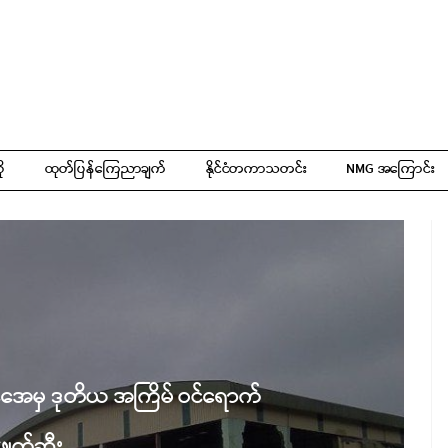
ို
ထုတ်ပြန်ကြေညာချက်
နိုင်ငံတကာသတင်း
NMG အကြောင်း
င်အေမှ ဒုတိယ အကြိမ် ဝင်ရောက်
ဖျက်ဆီး