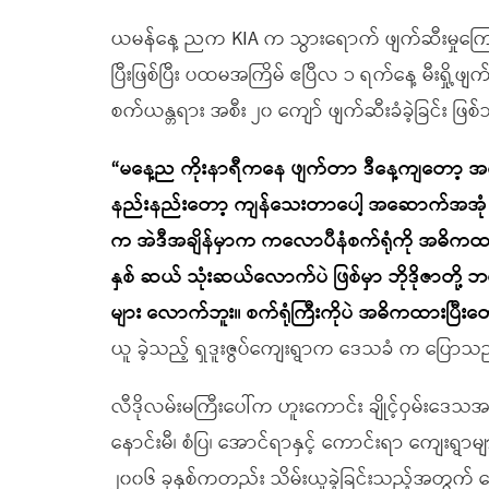
ယမန်နေ့ ညက KIA က သွားရောက် ဖျက်ဆီးမှုကြော
ပြီးဖြစ်ပြီး ပထမအကြိမ် ဧပြီလ ၁ ရက်နေ့ မီးရှို့ဖျက်
စက်ယန္တရား အစီး ၂၀ ကျော် ဖျက်ဆီးခံခဲ့ခြင်း 
“မနေ့ည ကိုးနာရီကနေ ဖျက်တာ ဒီနေ့ကျတော့ အကု
နည်းနည်းတော့ ကျန်သေးတာပေါ့ အဆောက်အအုံ နည
က အဲဒီအချိန်မှာက ကလောပီနံစက်ရုံကို အဓိကထာ
နှစ် ဆယ် သုံးဆယ်လောက်ပဲ ဖြစ်မှာ ဘိုဒိုဇာတို
များ လောက်ဘူး။ စက်ရုံကြီးကိုပဲ အဓိကထားပြီးတ
ယူ ခဲ့သည့် ရှဒူးဇွပ်ကျေးရွာက ဒေသခံ က ပြောသ
လီဒိုလမ်းမကြီးပေါ်က ဟူးကောင်း ချိုင့်ဝှမ်းဒေသအတွင
နောင်းမီ၊ စံပြ၊ အောင်ရာနှင့် ကောင်းရာ ကျေးရွာ
၂၀၀၆ ခုနှစ်ကတည်း သိမ်းယူခဲ့ခြင်းသည့်အတွက် မြ