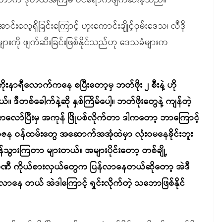
်က ဒုတိယအကြိမ် ဝင်ရောက်ဖျက်ဆီးခဲ့သည်။
းလေ့ရှိခြင်းကြောင့် ဟူးကောင်းချိုင့်ဝှမ်းဒေသ၊ လီဒို
ျားကို ဖျက်ဆီးခြင်းဖြစ်နိုင်သည်ဟု ဒေသခံများက
းနာရီလောက်ကနေ စပြီးတော့မှ ဘတ်ဖိုး ၂ စီးနဲ့ ဟို
ဒီတစ်ခေါက်နဲ့ဆို နှစ်ကြိမ်ပေါ့။ ဘတ်ဖိုးတွေနဲ့ ကျန်တဲ့
ော်ပြီးမှ အကုန် ဖြိုပစ်လိုက်တာ ဒါကတော့ ဘာကြောင့်
ဲ့ ယုဇန ဝန်ထမ်းတွေ အဆောက်အအုံထဲမှာ လုံးဝမနေခိုင်းဘူး
်သွားကြတာ များတယ်။ အများပိုင်းတော့ တစ်ချို့
ပဏီ ကိုယ်စားလှယ်တွေက ပြန်လာနေတယ်ဆိုတော့ အဲဒီ
င်လာနေ တယ် အဲဒါကြောင့် ရှင်းလိုက်တဲ့ သဘောဖြစ်နိုင်