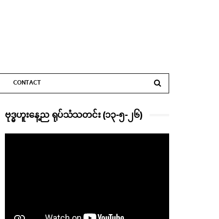
CONTACT
ဗုဒ္ဓဟူးနေ့ည ရုပ်သံသတင်း (၁၃-၅-၂၆)