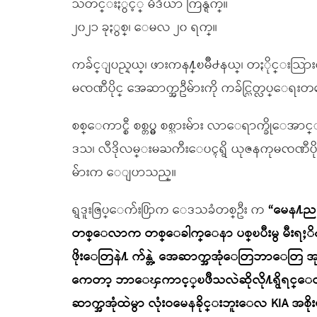
သတင္းႏွင့္ မီဒီယာ ကြန္ရက္။
၂၀၂၁ ခုႏွစ္၊ ေမလ ၂၀ ရက္။
ကခ်င္ျပည္နယ္၊ ဖားကန႔္ၿမိဳ႕နယ္၊ တႏိုင္းသ
မၸဏီပိုင္ အေဆာက္အဦမ်ားကို ကခ်င္လြတ္လပ္ေရးတ
စစ္ေကာင္စီ စစ္တပ္မွ စစ္သားမ်ား လာေရာက္ခိ
ဒသ၊ လီဒိုလမ္းမႀကီးေပၚရွိ ယုဇနကုမၸဏီပိုင္ 
မ်ားက ေျပာသည္။
ရွဒူးဇြပ္ေက်း႐ြာက ေဒသခံတစ္ဦး က
“မေန႔ညက 
တစ္ေလာက တစ္ေခါက္ေနာ ပစ္ၿပီးမွ မီးရႈိ႕
ဖိုးေတြနဲ႔ က်န္တဲ့ အေဆာက္အအုံေတြဘာေတြ အုတ္န
ကေတာ့ ဘာေၾကာင့္ၿဖိဳသလဲဆိုလို႔ရွိရင္ေတာ
ဆာက္အအုံထဲမွာ လုံးဝမေနခိုင္းဘူးေလ KIA အစိ