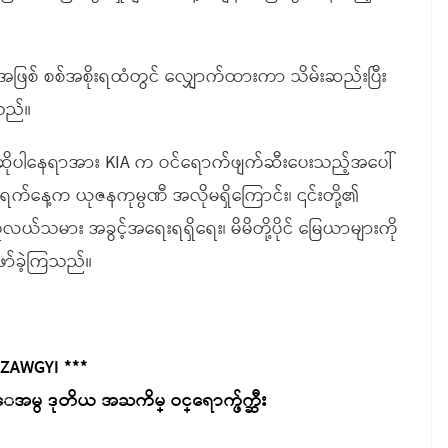
်းအဖြစ် စစ်အစိုးရထံတွင် လျှောက်ထားကာ သိမ်းဆည်းပြီး
ိသည်။
အဆိုပါနေရာအား KIA က ဝင်ရောက်ဖျက်ဆီးပေးသည့်အပေါ်
က်နေ့က ယုဇနကုမ္ပဏီ အလိုမရှိကြောင်း၊ ၎င်းတို့၏
လယ်သမား အခွင့်အရေးရရှိရေး၊ မိမိတို့ပိုင် မြေယာများကို
ဖော်ခဲ့ကြသည်။
 ZAWGYI ***
မွ ဒုတိယ အႀကိမ္ ဝင္ေရာက္ဖ်က္ဆီး