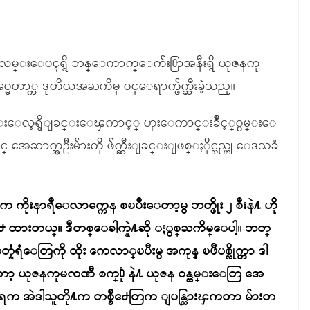
ြားလမ္းေပၚရွိ ဘန္ေကာက္ေက်း႐ြာအနီးရွိ ယုဇနကု
ပ္မေတာ္က ဒုတိယအႀကိမ္ ဝင္ေရာက္ဖ်က္ဆီးခဲ့သည္။
ုေအာင္းေလ့ရွိျခင္းေၾကာင့္ ဟူးေကာင္းခ်ိဳင့္ဝွမ္းေ
အေဆာက္အဦးမ်ားကို ဖ်က္ဆီးျခင္းျဖစ္ႏိုင္သည္ဟု ေဒသခံ
ကိုးနာရီေလာက္ကေန စၿပီးေတာ့မွ ဘတ္ဖိုး ၂ စီးနဲ႔ ဟို
 ထားတယ္။ ဒီတစ္ေခါက္နဲ႔ဆို ႏွစ္ႀကိမ္ေပါ့။ ဘတ္
ံရံေတြကို ထိုး ကေလာ္ၿပီးမွ အကုန္ ၿဖိဳပစ္လိုက္တာ ဒါ
့ ယုဇနကုမၸဏီ စက္႐ုံ နဲ႔ ယုဇန ဝန္ထမ္းေတြ အေ
ုးရက အဲဒါသူတို႔က တစ္ခ်ိဳ႕ေတြက ျပန္သြားၾကတာ မ်ားတ