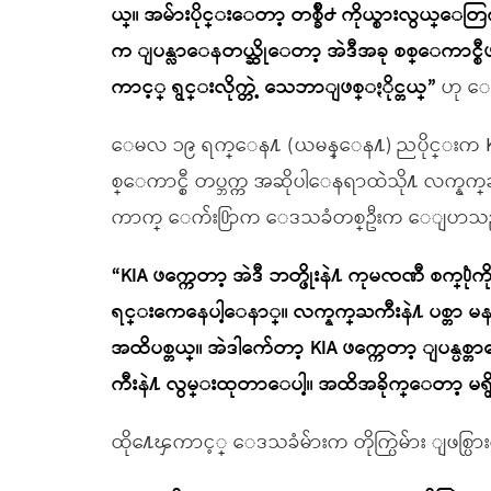
ယ္။ အမ်ားပိုင္းေတာ့ တစ္ခ်ိဳ႕ ကိုယ္စားလွ
က ျပန္လာေနတယ္ဆိုေတာ့ အဲဒီအခု စစ္ေကာင္စီဖက
ကာင့္ ရွင္းလိုက္တဲ့ သေဘာျဖစ္ႏိုင္တယ္”
ဟု ေ
ေမလ ၁၉ ရက္ေန႔ (ယမန္ေန႔) ညပိုင္းက KIA ဝ
စ္ေကာင္စီ တပ္ဘက္က အဆိုပါေနရာထဲသို႔ လက္နက္
ကာက္ ေက်း႐ြာက ေဒသခံတစ္ဦးက ေျပာသ
“KIA ဖက္ကေတာ့ အဲဒီ ဘတ္ဖိုးနဲ႔ ကုမၸဏီ စက္႐ုံကို
ရင္းကေနေပါ့ေနာ္။ လက္နက္ႀကီးနဲ႔ ပစ္တာ မနက္
အထိပစ္တယ္။ အဲဒါက်ေတာ့ KIA ဖက္ကေတာ့ ျပန္ပစ္တ
ကီးနဲ႔ လွမ္းထုတာေပါ့။ အထိအခိုက္ေတာ့ မရွ
ထို႔ေၾကာင့္ ေဒသခံမ်ားက တိုက္ပြဲမ်ား ျဖစ္ပြား