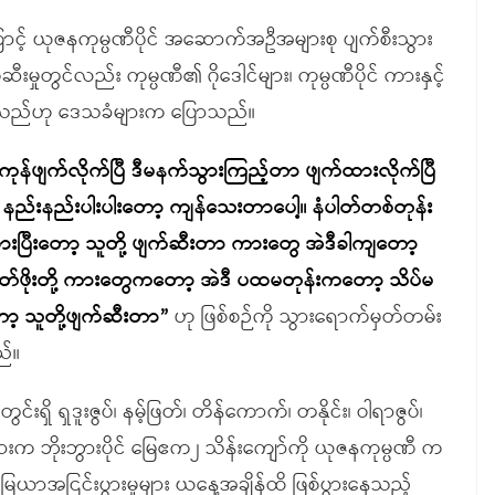
င့် ယုဇနကုမ္ပဏီပိုင် အဆောက်အဦအများစု ပျက်စီးသွား
ဆီးမှုတွင်လည်း ကုမ္ပဏီ၏ ဂိုဒေါင်များ၊ ကုမ္ပဏီပိုင် ကားနှင့်
ဖြစ်သည်ဟု ဒေသခံများက ပြောသည်။
န်ဖျက်လိုက်ပြီ ဒီမနက်သွားကြည့်တာ ဖျက်ထားလိုက်ပြီ
်းနည်းပါးပါးတော့ ကျန်သေးတာပေါ့။ နံပါတ်တစ်တုန်း
းပြီးတော့ သူတို့ ဖျက်ဆီးတာ ကားတွေ အဲဒီခါကျတော့
့ ဘတ်ဖိုးတို့ ကားတွေကတော့ အဲဒီ ပထမတုန်းကတော့ သိပ်မ
ော့ သူတို့ဖျက်ဆီးတာ”
ဟု ဖြစ်စဉ်ကို သွားရောက်မှတ်တမ်း
ည်။
်းရှိ ရှဒူးဇွပ်၊ နမ့်ဖြတ်၊ တိန်ကောက်၊ တနိုင်း၊ ဝါရာဇွပ်၊
များက ဘိုးဘွားပိုင် မြေဧက၂ သိန်းကျော်ကို ယုဇနကုမ္ပဏီ က
ေယာအငြင်းပွားမှုများ ယနေ့အချိန်ထိ ဖြစ်ပွားနေသည့်