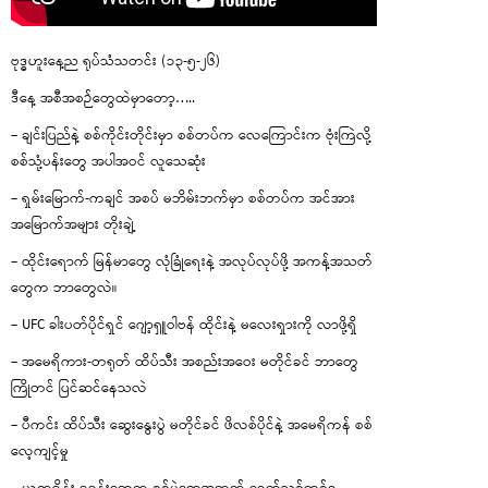
ဗုဒ္ဓဟူးနေ့ည ရုပ်သံသတင်း (၁၃-၅-၂၆)
ဒီနေ့ အစီအစဉ်တွေထဲမှာတော့…..
– ချင်းပြည်နဲ့ စစ်ကိုင်းတိုင်းမှာ စစ်တပ်က လေကြောင်းက ဗုံးကြဲလို့
စစ်သုံ့ပန်းတွေ အပါအဝင် လူသေဆုံး
– ရှမ်းမြောက်-ကချင် အစပ် မဘိမ်းဘက်မှာ စစ်တပ်က အင်အား
အမြောက်အများ တိုးချဲ့
– ထိုင်းရောက် မြန်မာတွေ လုံခြုံရေးနဲ့ အလုပ်လုပ်ဖို့ အကန့်အသတ်
တွေက ဘာတွေလဲ။
– UFC ခါးပတ်ပိုင်ရှင် ဂျော့ရှူဝါဗန် ထိုင်းနဲ့ မလေးရှားကို လာဖို့ရှိ
– အမေရိကား-တရုတ် ထိပ်သီး အစည်းအဝေး မတိုင်ခင် ဘာတွေ
ကြိုတင် ပြင်ဆင်နေသလဲ
– ပီကင်း ထိပ်သီး ဆွေးနွေးပွဲ မတိုင်ခင် ဖိလစ်ပိုင်နဲ့ အမေရိကန် စစ်
လေ့ကျင့်မှု