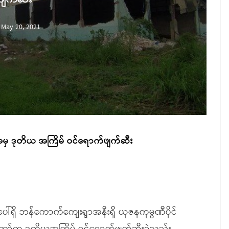
May 20, 2021
မှ ဒုတိယ အကြိမ် ဝင်ရောက်ဖျက်ဆီး
ပေါ်ရှိ ဘန်ကောက်ကျေးရွာအနီးရှိ ယုဇနကုမ္ပဏီပိုင်