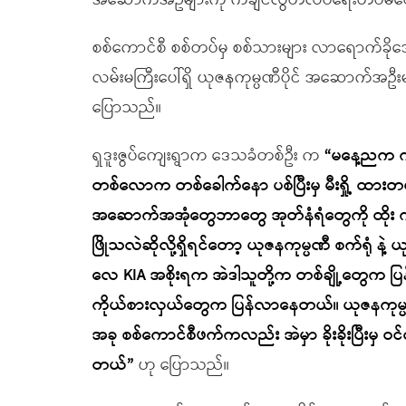
အဆောက်အဦများကို ကချင်လွတ်လပ်ရေးတပ်မတော
စစ်ကောင်စီ စစ်တပ်မှ စစ်သားများ လာရောက်ခိုအောင်
လမ်းမကြီးပေါ်ရှိ ယုဇနကုမ္ပဏီပိုင် အဆောက်အဦးမ
ပြောသည်။
ရှဒူးဇွပ်ကျေးရွာက ဒေသခံတစ်ဦး က
“မနေ့ညက ကို
တစ်လောက တစ်ခေါက်နော ပစ်ပြီးမှ မီးရှို့ ထားတယ်။ 
အဆောက်အအုံတွေဘာတွေ အုတ်နံရံတွေကို ထိုး ကလ
ဖြိုသလဲဆိုလို့ရှိရင်တော့ ယုဇနကုမ္ပဏီ စက်ရုံ န
လေ KIA အစိုးရက အဲဒါသူတို့က တစ်ချို့တွေက ပြန
ကိုယ်စားလှယ်တွေက ပြန်လာနေတယ်။ ယုဇနကုမ္
အခု စစ်ကောင်စီဖက်ကလည်း အဲမှာ ခိုးခိုးပြီးမှ ဝ
တယ်”
ဟု ပြောသည်။