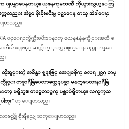
ယ္ေတြက ျပန္လာေနတယ္။ ယုဇနကုမၸဏီ ကိုယ္စားလွယ္ေတြ
္ကလည္း အဲမွာ ခိုးခိုးၿပီးမွ ဝင္လာေန တယ္ အဲဒါေၾ
ျပာသည္။
င္ေရာက္ဖ်က္ဆီးၿပီးေနာက္ ယေန႔နံနက္ပိုင္းအထိ စ
ႀကီးမ်ားျဖင့္ ဆက္တိုက္ ျပန္လည္ပစ္ခတ္ေနသည္ဟု ဘန္ေ
ည္။
 ထိုးရွင္းတဲ့ အခ်ိန္မွာ ရွဒူးဇြပ္ အေျခစိုက္ ခလရ ၂၉၇ တပ္
ပိုင္း တစ္နာရီခြဲေလာက္ကေနပစ္တာ မနက္ေလးနာရီခြဲ
ာေတာ့ မရွိဘူး။ တပ္မေတာ္ဖက္ ပစ္တာပဲရွိတယ္။ လက္နက္ႀ
ိပါဘူး”
ဟု ေျပာသည္။
လာမည္ကို စိုးရိမ္သည္ဟု ဆက္ေျပာသည္။