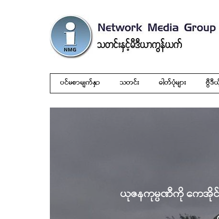
ပင်မစာမျက်နှာ
သတင်း
ဓါတ်ပုံများ
ဗွီဒီယ
ယုဇနကုမ္ပဏီကို ကေအို