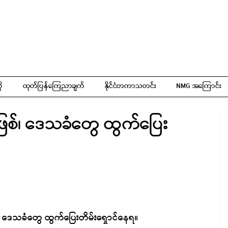
ို
ထုတ်ပြန်ကြေညာချက်
နိုင်ငံတကာသတင်း
NMG အကြောင်း
ွဲဖြစ်၊ ဒေသခံတွေ ထွက်ပြေး
ြစ်၊ ဒေသခံတွေ ထွက်ပြေးတိမ်းရှောင်နေရ။