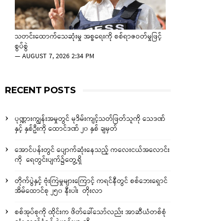
သတင်းထောက်သေဆုံးမှု အစ္စရေးကို စစ်ရာဇဝတ်မှုဖြင့်
စွပ်စွဲ
—
AUGUST 7, 2026 2:34 PM
RECENT POSTS
ပုဏ္ဏားကျွန်းအမှုတွင် မုဒိမ်းကျင့်သတ်ဖြတ်သူကို သေဒဏ်
နှင့် နှစ်ဦးကို ထောင်ဒဏ် ၂၀ နှစ် ချမှတ်
အောင်ပန်းတွင် ပျောက်ဆုံးနေသည့် ကလေးငယ်အလောင်း
ကို ရေတွင်းပျက်၌တွေ့ရှိ
တိုက်ပွဲနှင့် ဗုံးကြဲမှုများကြောင့် ကရင်နီတွင် စစ်ဘေးရှောင်
အိမ်ထောင်စု ၂၅၀ နီးပါး တိုးလာ
စစ်အုပ်စုကို ထိုင်းက ဖိတ်ခေါ်သော်လည်း အာဆီယံတစ်စုံ