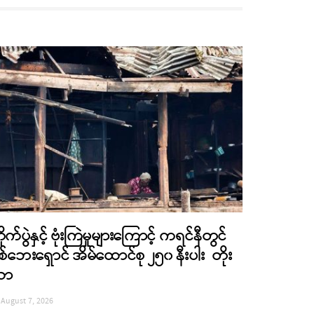
ိုက်ပွဲနှင့် ဗုံးကြဲမှုများကြောင့် ကရင်နီတွင်
စ်ဘေးရှောင် အိမ်ထောင်စု ၂၅၀ နီးပါး တိုး
လာ
August 7, 2026