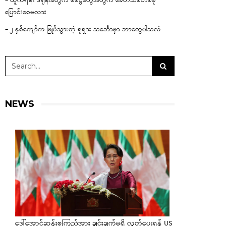
– ယူကရိန်း ဒရုန်းတွေက စစ်ပွဲတွေအတွက် ခေတ်သစ်တစ်ခု
ပြောင်းစေမလား
– ၂ နှစ်ကျော်က မြုပ်သွားတဲ့ ရုရှား သင်္ဘောမှာ ဘာတွေပါသလဲ
NEWS
ဒေါ်အောင်ဆန်းစုကြည်အား ချွင်းချက်မရှိ လွှတ်ပေးရန် US