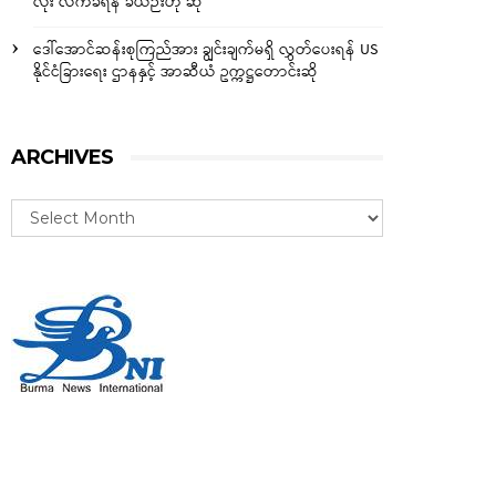
လုံး လက်ခံရန် ခဲယဉ်းဟု ဆို
ဒေါ်အောင်ဆန်းစုကြည်အား ချွင်းချက်မရှိ လွှတ်ပေးရန် US
နိုင်ငံခြားရေး ဌာနနှင့် အာဆီယံ ဥက္ကဋ္ဌတောင်းဆို
ARCHIVES