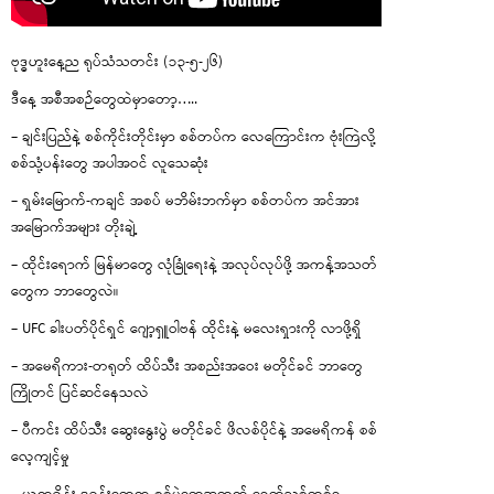
ဗုဒ္ဓဟူးနေ့ည ရုပ်သံသတင်း (၁၃-၅-၂၆)
ဒီနေ့ အစီအစဉ်တွေထဲမှာတော့…..
– ချင်းပြည်နဲ့ စစ်ကိုင်းတိုင်းမှာ စစ်တပ်က လေကြောင်းက ဗုံးကြဲလို့
စစ်သုံ့ပန်းတွေ အပါအဝင် လူသေဆုံး
– ရှမ်းမြောက်-ကချင် အစပ် မဘိမ်းဘက်မှာ စစ်တပ်က အင်အား
အမြောက်အများ တိုးချဲ့
– ထိုင်းရောက် မြန်မာတွေ လုံခြုံရေးနဲ့ အလုပ်လုပ်ဖို့ အကန့်အသတ်
တွေက ဘာတွေလဲ။
– UFC ခါးပတ်ပိုင်ရှင် ဂျော့ရှူဝါဗန် ထိုင်းနဲ့ မလေးရှားကို လာဖို့ရှိ
– အမေရိကား-တရုတ် ထိပ်သီး အစည်းအဝေး မတိုင်ခင် ဘာတွေ
ကြိုတင် ပြင်ဆင်နေသလဲ
– ပီကင်း ထိပ်သီး ဆွေးနွေးပွဲ မတိုင်ခင် ဖိလစ်ပိုင်နဲ့ အမေရိကန် စစ်
လေ့ကျင့်မှု