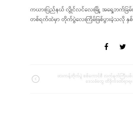
ကယားပြည်နယ် လွိုင်လင်လေးမြို့ အရှေ့ဘက်ခြမ်
တစ်ရက်ထဲမှာ တိုက်ပွဲလေးကြိမ်ဖြစ်ပွားခဲ့သလို နှ
ဖားကန့်တိုက်ပွဲ စစ်ကောင်စီ လက်နက်ကြီးပစ်၊
ဒေသခံတွေ ထိခိုက်ဒဏ်ရာရ။