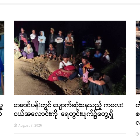
သူ
အောင်ပန်းတွင် ပျောက်ဆုံးနေသည့် ကလေး
တ
်
ငယ်အလောင်းကို ရေတွင်းပျက်၌တွေ့ရှိ
စ
August 7, 2026