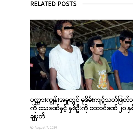
RELATED POSTS
ပုဏ္ဏားကျွန်းအမှုတွင် မုဒိမ်းကျင့်သတ်ဖြတ်
ကို သေဒဏ်နှင့် နှစ်ဦးကို ထောင်ဒဏ် ၂၀ နှစ
ချမှတ်
August 7, 2026