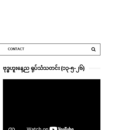
CONTACT
ဗုဒ္ဓဟူးနေ့ည ရုပ်သံသတင်း (၁၃-၅-၂၆)