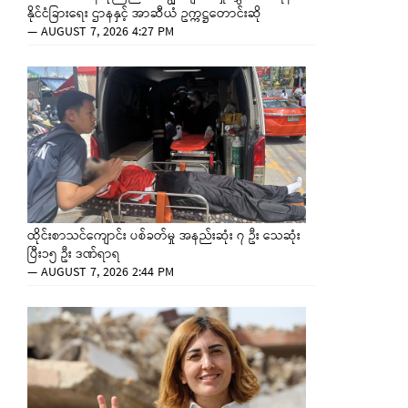
နိုင်ငံခြားရေး ဌာနနှင့် အာဆီယံ ဥက္ကဋ္ဌတောင်းဆို
—
AUGUST 7, 2026 4:27 PM
ထိုင်းစာသင်ကျောင်း ပစ်ခတ်မှု အနည်းဆုံး ၇ ဦး သေဆုံး
ပြီး၁၅ ဦး ဒဏ်ရာရ
—
AUGUST 7, 2026 2:44 PM