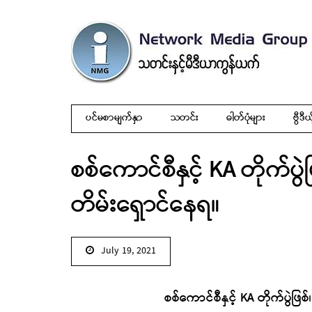
ပင်မစာမျက်နှာ
သတင်း
ဓါတ်ပုံများ
ဗွီဒီယ
စစ်ကောင်စီနှင့် KA တိုက်ပ
တိမ်းရှောင်နေရ။
July 19, 2021
စစ်ကောင်စီနှင့် KA တိုက်ပွဲဖ