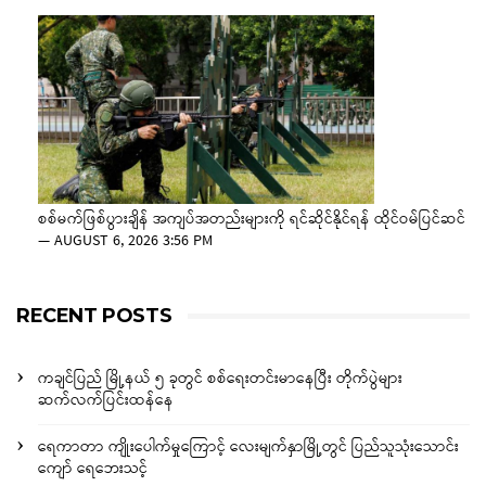
စစ်မက်ဖြစ်ပွားချိန် အကျပ်အတည်းများကို ရင်ဆိုင်နိုင်ရန် ထိုင်ဝမ်ပြင်ဆင်
—
AUGUST 6, 2026 3:56 PM
RECENT POSTS
ကချင်ပြည် မြို့နယ် ၅ ခုတွင် စစ်ရေးတင်းမာနေပြီး တိုက်ပွဲများ
ဆက်လက်ပြင်းထန်နေ
ရေကာတာ ကျိုးပေါက်မှုကြောင့် လေးမျက်နှာမြို့တွင် ပြည်သူသုံးသောင်း
ကျော် ရေဘေးသင့်