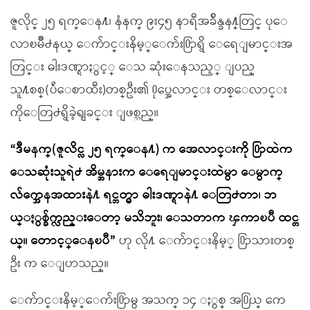
ဇူလိုင္ ၂၅ ရက္ေန႔၊ နံနက္ ၉း၄၅ နာရီအခ်ိန္ခန႔္တြင္ ပုေ
လာၿမိဳ႕နယ္ ေက်ာင္းနိမ့္ေက်း႐ြာရွိ ေရေျမာင္းအ
တြင္း ဓါးဒဏ္ရာႏွင့္ ေသ ဆုံးေနသည့္ ျပည္
သူ႔စစ္(ပ်ဴေစာထီး)တစ္ဦး၏ ႐ုပ္အေလာင္း တစ္ေလာင္း
ကိုေတြ႕ရွိခဲ့ရျခင္း ျဖစ္သည္။
“ဒီမနက္(ဇူလိင္လ ၂၅ ရက္ေန႔) က အေလာင္းကို ႐ြာထဲက
ေသဆုံးသူရဲ႕ အိမ္အနားက ေရေျမာင္းထဲမွာ ေမွာက္
လ်က္အေနအထားနဲ႔ ရင္ဘတ္မွာ ဓါးဒဏ္ရာနဲ႔ ေတြ႕တာ၊ ဘ
ယ္ႏွစ္ခ်က္လည္းေတာ့ မသိဘူး၊ ေသတာက ၾကာၿပီ ထင္တ
ယ္။ ေတာင့္ေနၿပီ”
ဟု လို႔ ေက်ာင္းနိမ့္ ႐ြာသားတစ္
ဦး က ေျပာသည္။
ေက်ာင္းနိမ့္ေက်း႐ြာမွ အသက္ ၁၄ ႏွစ္ အ႐ြယ္ ကေ