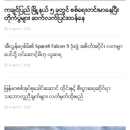
ကချင်ပြည် မြို့နယ် ၅ ခုတွင် စစ်ရေးတင်းမာနေပြီး
တိုက်ပွဲများ ဆက်လက်ပြင်းထန်နေ
August 6, 2026
အီလွန်မာ့စ်ခ်၏ SpaceX Falcon 9 ဒုံးပျံ အစိတ်အပိုင်း လကမ္ဘာ
ပေါ်သို့ ဝင်ဆောင့်မိဟု ယူဆရ
August 6, 2026
မြန်မာစစ်အုပ်စုခေါင်းဆောင် ထိုင်းနှင့် စီးပွားရေးဆိုင်ရာ
သဘောတူညီချက်များ လက်မှတ်ထိုးမည်
August 6, 2026