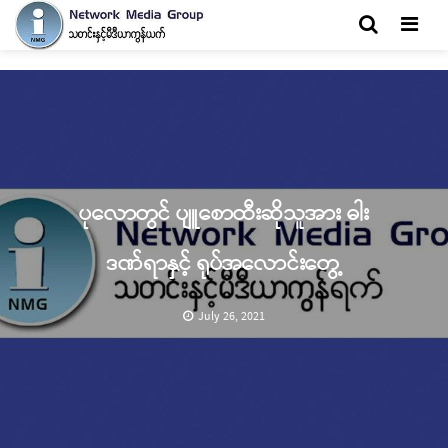
Men
ပုလောတွင် ပျူစောထီးဆိုသူအား ဓါး
ဒဏ်ရာနှင့် ရုပ်အလောင်းတွေ့
July 26, 2021