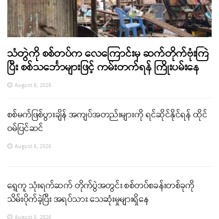
သံတွဲကို စစ်တပ်က လေကြောင်းမှ ဆက်တိုက်ဗုံးကြဲ
ပြီး စစ်သင်္ဘောများဖြင့် ကမ်းတက်ရန် ကြိုးပမ်းနေ
August 6, 2026
စစ်မက်ဖြစ်ပွားချိန် အကျပ်အတည်းများကို ရင်ဆိုင်နိုင်ရန် ထိုင်
ဝမ်ပြင်ဆင်
August 6, 2026
ရွှေကူ သုံးရက်ဆက် တိုက်ပွဲအတွင်း စစ်တပ်စခန်းတစ်ခုကို
သိမ်းပိုက်ခဲ့ပြီး အရပ်သား သေဆုံးမှုများရှိနေ
August 5, 2026