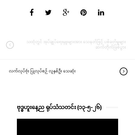
သထုံတွင် အုပ်ချုပ်ရေးမှူးများအား သေနတ်ဖြင့် ပစ်ခတ်မှုများ
ဆက်တိုက်ဖြစ်ပွား
လက်လုပ်ဗုံး ပြုလုပ်စဉ် လူနှစ်ဦး သေဆုံး
ဗုဒ္ဓဟူးနေ့ည ရုပ်သံသတင်း (၁၃-၅-၂၆)