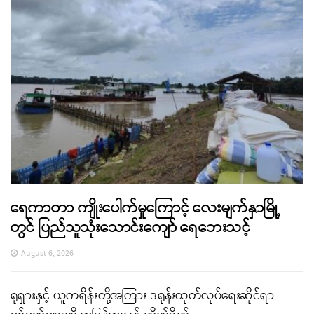
ရေကာတာ ကျိုးပေါက်မှုကြောင့် လေးမျက်နှာမြို့
တွင် ပြည်သူသုံးသောင်းကျော် ရေဘေးသင့်
August 6, 2026
ရုရှားနှင့် ယူကရိန်းတို့အကြား ဒရုန်းထုတ်လုပ်ရေးဆိုင်ရာ