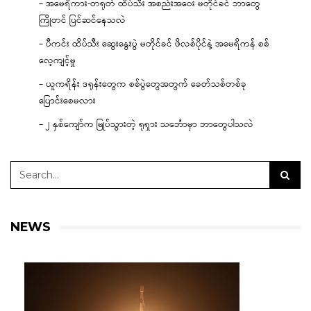
– အမေရိကား-တရုတ် ထိပ်သီး အစည်းအဝေး မတိုင်ခင် ဘာတွေ
ကြိုတင် ပြင်ဆင်နေသလဲ
– ပီကင်း ထိပ်သီး ဆွေးနွေးပွဲ မတိုင်ခင် ဖိလစ်ပိုင်နဲ့ အမေရိကန် စစ်
လေ့ကျင့်မှု
– ယူကရိန်း ဒရုန်းတွေက စစ်ပွဲတွေအတွက် ခေတ်သစ်တစ်ခု
ပြောင်းစေမလား
– ၂ နှစ်ကျော်က မြုပ်သွားတဲ့ ရုရှား သင်္ဘောမှာ ဘာတွေပါသလဲ
NEWS