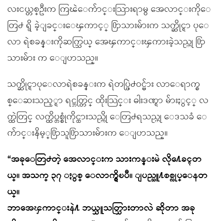
လးငယ္တစ္ဦးက ကြၽဲေက်ာင္းသြားရာမွ အေလာင္းကိုေ
တြ႕ ရွိ ခဲ့ျခင္းေၾကာင့္ ႐ြာသားမ်ားက သက္ဆိုင္ရာ ပုေ
လာ ရဲစခန္းကိုဆက္သြယ္ အေၾကာင္းၾကားခဲ့သည္ဟု ႐ြာ
သားမ်ား က ေျပာသည္။
သက္ဆိုင္ရာပုေလာရဲစခန္းက ရဲတပ္ဖြဲ႕ဝင္မ်ား လာေရာက္စ
စ္ေဆးသည့္ရာ ရင္ဘတ္တြင္ ထိုးသြင္း ဓါးဒဏ္ရာ မ်ားႏွင့္ လ
က္ထဲတြင္ လက္ထိပ္တစ္စုံကိုင္ထားသည္ကို ေတြ႕ရသည္ဟု ေဒသခံ ေ
က်ာင္းနိမ့္႐ြာသူ႐ြာသားမ်ားက ေျပာသည္။
“အခုေတြ႕တဲ့ အေလာင္းက သားကန္းမဲ လို႔ေခၚတ
ယ္။ အသက္ ၃၇ ႏွစ္ ေလာက္ရွိၿပီ။ ျပည္သူ႔စစ္လုပ္ေနတ
ယ္။
ဘာအေၾကာင္းနဲ႔ ဘယ္သူသတ္သြားတာလဲ ဆိုတာ အခု