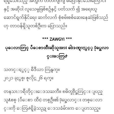
ရရှိသေးသည့် အတွက် တိတိကျကျ မပြောနိုင်သေးကြောင်း
နှင့် အဆိုပါ လူသေမှုဖြစ်စဥ်နှင့် ပတ်သက် ၍ အရေးယူ
ဆောင်ရွက်နိုင်ရေး ဆက်လက် စုံစမ်းစစ်ဆေးနေဆဲဖြစ်သည်
ဟု တာဝန်ရှိသူတစ်ဦးက ပြောသည်။
*** ZAWGYI ***
ပုေလာတြင္ ပ်ဴေစာထီးဆိုသူအား ဓါးဒဏ္ရာႏွင့္ ႐ုပ္အေလာ
င္းေတြ႕
သတင္းႏွင့္ မီဒီယာ ကြန္ရက္။
၂၀၂၁ ခုႏွစ္၊ ဇူလိုင္လ ၂၆ ရက္။
တနသၤာရီတိုင္းေဒသႀကီး၊ ၿမိတ္ခ႐ိုင္အတြင္း ျပည္
သူ႔စစ္ (ပ်ဴေစာ ထီး) တစ္ဦး၏ ႐ုပ္အေလာင္း တစ္ေလာ
င္းကို ေတြ႕ရွိခဲ့သည္ဟု ေဒသခံမ်ားက ေျပာသည္။