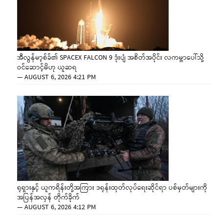
အီလွန်မာ့စ်ခ်၏ SPACEX FALCON 9 ဒုံးပျံ အစိတ်အပိုင်း လကမ္ဘာပေါ်သို့
ဝင်ဆောင့်မိဟု ယူဆရ
—
AUGUST 6, 2026 4:21 PM
ရုရှားနှင့် ယူကရိန်းတို့အကြား ဒရုန်းထုတ်လုပ်ရေးဆိုင်ရာ ပစ်မှတ်များကို
အပြန်အလှန် တိုက်ခိုက်
—
AUGUST 6, 2026 4:12 PM