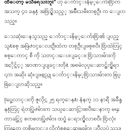
ထိေတာ့ မသိရေသးဘူး”
ဟု ေက်ာင္းနိမ့္ေက်း႐ြာက
အသက္ ၄၀ ခန႔္ အ႐ြယ္ရွိသည့္ အမ်ိဳးသမီးတစ္ဦး က ေျပာ
သည္။
ေသဆုံးေနသူသည္ ေက်ာင္းနိမ့္ေက်း႐ြာ၏ ျပည္
သူ႔စစ္ အဖြဲ႕ဝင္ေလးဦးထဲက တစ္ဦးျဖစ္ၿပီး ႐ြာထဲတြင္
စစ္ေကာင္ စီ ကို သတင္းေပးျခင္း၊ ႐ြာသားမ်ားကို
အႏိုင္က်င့္ အာဏာျပျခင္းတို႔ အၿမဲလုပ္ေဆာင္လွ်က္ရွိရာ
၎က အဆိုး ဆုံးျဖစ္သည္ဟု ေက်ာင္းနိမ့္႐ြာသားမ်ားက စြပ္
စြဲေျပာဆိုသည္။
႐ုပ္အေလာင္းကို ဇူလိုင္လ ၂၅ ရက္ေန႔၊ နံနက္ ၁၁ နာရီ အခ်ိန္ခ
န႔္တြင္ ရဲတပ္ဖြဲ႕မ်ားက သယ္ေဆာင္သြားၿပီးေနာက္ မၾ
ကာခင္တြင္ စကစတပ္ဖြဲ႕မ်ား ထပ္မံ ေရာက္ရွိလာၿပီး ႐ြာလုံး
ကြၽတ္ တစ္အိမ္တက္ဆင္း လိုက္လံစစ္ေဆးမႈမ်ား ျပဳလုပ္ခဲ့သည္ဟု