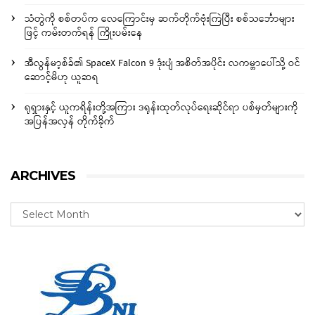
သံတွဲကို စစ်တပ်က လေကြောင်းမှ ဆက်တိုက်ဗုံးကြဲပြီး စစ်သင်္ဘောများ
ဖြင့် ကမ်းတက်ရန် ကြိုးပမ်းနေ
အီလွန်မာ့စ်ခ်၏ SpaceX Falcon 9 ဒုံးပျံ အစိတ်အပိုင်း လကမ္ဘာပေါ်သို့ ဝင်
ဆောင့်မိဟု ယူဆရ
ရုရှားနှင့် ယူကရိန်းတို့အကြား ဒရုန်းထုတ်လုပ်ရေးဆိုင်ရာ ပစ်မှတ်များကို
အပြန်အလှန် တိုက်ခိုက်
ARCHIVES