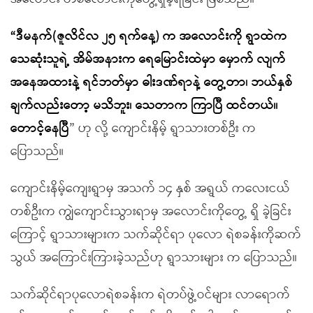
“ဒီမနက်(ဇူလိင်လ ၂၅ ရက်နေ့) က အလောင်းကို ရွာထဲက
သေဆုံးသူရဲ့ အိမ်အနားက ရေမြောင်းထဲမှာ မှောက် လျက်
အနေအထားနဲ့ ရင်ဘတ်မှာ ဓါးဒဏ်ရာနဲ့ တွေ့တာ၊ ဘယ်နှစ်
ချက်လည်းတော့ မသိဘူး၊ သေတာက ကြာပြီ ထင်တယ်။
တောင့်နေပြီ
” ဟု လို့ ကျောင်းနိမ့် ရွာသားတစ်ဦး က
ပြောသည်။
ကျောင်းနိမ့်ကျေးရွာမှ အသက် ၁၄ နှစ် အရွယ် ကလေးငယ်
တစ်ဦးက ကျွဲကျောင်းသွားရာမှ အလောင်းကိုတွေ့ ရှိ ခဲ့ခြင်း
ကြောင့် ရွာသားများက သက်ဆိုင်ရာ ပုလော ရဲစခန်းကိုဆက်
သွယ် အကြောင်းကြားခဲ့သည်ဟု ရွာသားများ က ပြောသည်။
သက်ဆိုင်ရာပုလောရဲစခန်းက ရဲတပ်ဖွဲ့ဝင်များ လာရောက်