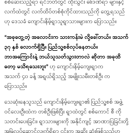
စစ်ဆေးသည့်ရာ ရင်ဘတ်တွင် ထိုးသွင်း ဓါးဒဏ်ရာ များနှင့်
လက်ထဲတွင် လက်ထိပ်တစ်စုံကိုင်ထားသည်ကို တွေ့ရသည်
ဟု ဒေသခံ ကျောင်းနိမ့်ရွာသူရွာသားများက ပြောသည်။
“အခုတွေ့တဲ့ အလောင်းက သားကန်းမဲ လို့ခေါ်တယ်။ အသက်
၃၇ နှစ် လောက်ရှိပြီ။ ပြည်သူ့စစ်လုပ်နေတယ်။
ဘာအကြောင်းနဲ့ ဘယ်သူသတ်သွားတာလဲ ဆိုတာ အခုထိ
တော့ မသိရသေးဘူး”
ဟု ကျောင်းနိမ့်ကျေးရွာက
အသက် ၄၀ ခန့် အရွယ်ရှိသည့် အမျိုးသမီးတစ်ဦး က
ပြောသည်။
သေဆုံးနေသူသည် ကျောင်းနိမ့်ကျေးရွာ၏ ပြည်သူ့စစ် အဖွဲ့
ဝင်လေးဦးထဲက တစ်ဦးဖြစ်ပြီး ရွာထဲတွင် စစ်ကောင် စီ ကို
သတင်းပေးခြင်း၊ ရွာသားများကို အနိုင်ကျင့် အာဏာပြခြင်းတို့
အမြဲလုပ်ဆောင်လျှက်ရှိရာ ၎င်းက အဆိုး ဆုံးဖြစ်သည်ဟု