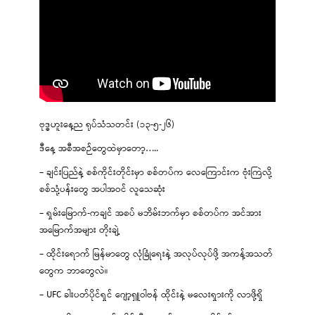
ဗုဒ္ဓဟူးနေ့ည ရုပ်သံသတင်း (၁၃-၅-၂၆)
ဒီနေ့ အစီအစဉ်တွေထဲမှာတော့…..
– ချင်းပြည်နဲ့ စစ်ကိုင်းတိုင်းမှာ စစ်တပ်က လေကြောင်းက ဗုံးကြဲလို့
စစ်သုံ့ပန်းတွေ အပါအဝင် လူသေဆုံး
– ရှမ်းမြောက်-ကချင် အစပ် မဘိမ်းဘက်မှာ စစ်တပ်က အင်အား
အမြောက်အများ တိုးချဲ့
– ထိုင်းရောက် မြန်မာတွေ လုံခြုံရေးနဲ့ အလုပ်လုပ်ဖို့ အကန့်အသတ်
တွေက ဘာတွေလဲ။
– UFC ခါးပတ်ပိုင်ရှင် ဂျော့ရှူဝါဗန် ထိုင်းနဲ့ မလေးရှားကို လာဖို့ရှိ