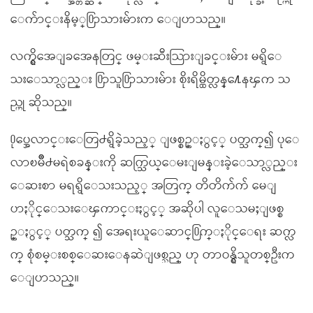
ေက်ာင္းနိမ့္႐ြာသားမ်ားက ေျပာသည္။
လက္ရွိအေျခအေနတြင္ ဖမ္းဆီးသြားျခင္းမ်ား မရွိေ
သးေသာ္လည္း ႐ြာသူ႐ြာသားမ်ား စိုးရိမ္ထိတ္လန္႔ေနၾက သ
ည္ဟု ဆိုသည္။
႐ုပ္အေလာင္းေတြ႕ရွိခဲ့သည့္ ျဖစ္စဥ္ႏွင့္ ပတ္သက္၍ ပုေ
လာၿမိဳ႕မရဲစခန္းကို ဆက္သြယ္ေမးျမန္းခဲ့ေသာ္လည္း
ေဆးစာ မရရွိေသးသည့္ အတြက္ တိတိက်က် မေျ
ပာႏိုင္ေသးေၾကာင္းႏွင့္ အဆိုပါ လူေသမႈျဖစ္စ
ဥ္ႏွင့္ ပတ္သက္ ၍ အေရးယူေဆာင္႐ြက္ႏိုင္ေရး ဆက္လ
က္ စုံစမ္းစစ္ေဆးေနဆဲျဖစ္သည္ ဟု တာဝန္ရွိသူတစ္ဦးက
ေျပာသည္။