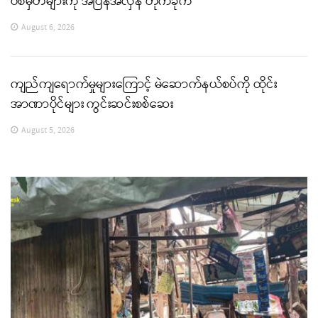
ပစ်မှတ်များကို အပြန်အလှန် တိုက်ခိုက်
August 6, 2026
ကျည်ကျရောက်မှုများကြောင့် မဲဆောက်နယ်စပ်ကို ထိုင်း
အာဏာပိုင်များ ကွင်းဆင်းစစ်ဆေး
August 5, 2026