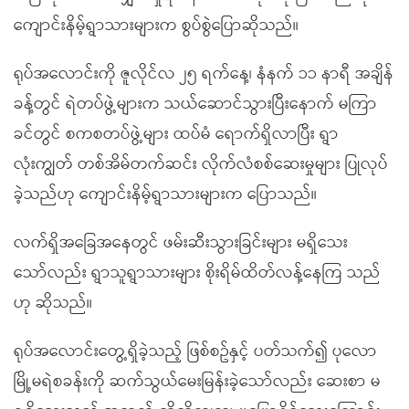
ကျောင်းနိမ့်ရွာသားများက စွပ်စွဲပြောဆိုသည်။
ရုပ်အလောင်းကို ဇူလိုင်လ ၂၅ ရက်နေ့၊ နံနက် ၁၁ နာရီ အချိန်
ခန့်တွင် ရဲတပ်ဖွဲ့များက သယ်ဆောင်သွားပြီးနောက် မကြာ
ခင်တွင် စကစတပ်ဖွဲ့များ ထပ်မံ ရောက်ရှိလာပြီး ရွာ
လုံးကျွတ် တစ်အိမ်တက်ဆင်း လိုက်လံစစ်ဆေးမှုများ ပြုလုပ်
ခဲ့သည်ဟု ကျောင်းနိမ့်ရွာသားများက ပြောသည်။
လက်ရှိအခြေအနေတွင် ဖမ်းဆီးသွားခြင်းများ မရှိသေး
သော်လည်း ရွာသူရွာသားများ စိုးရိမ်ထိတ်လန့်နေကြ သည်
ဟု ဆိုသည်။
ရုပ်အလောင်းတွေ့ရှိခဲ့သည့် ဖြစ်စဥ်နှင့် ပတ်သက်၍ ပုလော
မြို့မရဲစခန်းကို ဆက်သွယ်မေးမြန်းခဲ့သော်လည်း ဆေးစာ မ