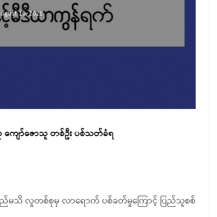
ugust 10, 2021
 ကျော်ဇောသူ တစ်ဦး ပစ်သတ်ခံရ
အမည်မသိ လူတစ်စုမှ လာရောက် ပစ်ခတ်မှုကြောင့် ပြည်သူစစ်