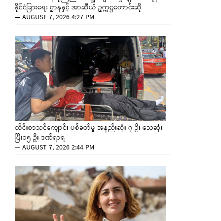
နိုင်ငံခြားရေး ဌာနနှင့် အာဆီယံ ဥက္ကဋ္ဌတောင်းဆို
—
AUGUST 7, 2026 4:27 PM
ထိုင်းစာသင်ကျောင်း ပစ်ခတ်မှု အနည်းဆုံး ၇ ဦး သေဆုံး
ပြီး၁၅ ဦး ဒဏ်ရာရ
—
AUGUST 7, 2026 2:44 PM