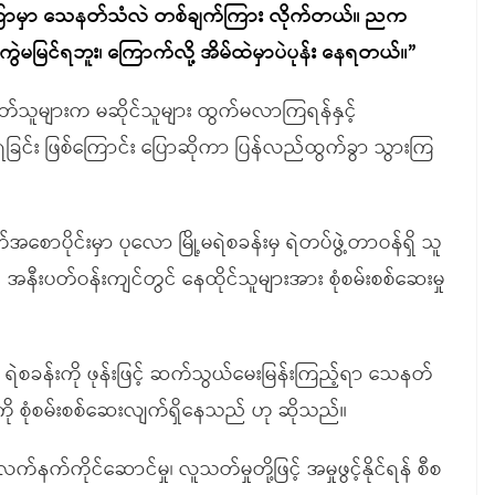
ကြာမှာ သေနတ်သံလဲ တစ်ချက်ကြား လိုက်တယ်။ ညက
ွဲမမြင်ရဘူး၊ ကြောက်လို့ အိမ်ထဲမှာပဲပုန်း နေရတယ်။”
စ်ခတ်သူများက မဆိုင်သူများ ထွက်မလာကြရန်နှင့်
ြင်း ဖြစ်ကြောင်း ပြောဆိုကာ ပြန်လည်ထွက်ခွာ သွားကြ
ာပိုင်းမှာ ပုလော မြို့မရဲစခန်းမှ ရဲတပ်ဖွဲ့တာဝန်ရှိ သူ
နီးပတ်ဝန်းကျင်တွင် နေထိုင်သူများအား စုံစမ်းစစ်ဆေးမှု
 ရဲစခန်းကို ဖုန်းဖြင့် ဆက်သွယ်မေးမြန်းကြည့်ရာ သေနတ်
ကို စုံစမ်းစစ်ဆေးလျက်ရှိနေသည် ဟု ဆိုသည်။
်ကိုင်ဆောင်မှု၊ လူသတ်မှုတို့ဖြင့် အမှုဖွင့်နိုင်ရန် စီစ