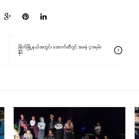
မြိတ်မြို့နယ်အတွင်း အောက်ဆီဂျင် အခမဲ့ ငှားရမ်း
နိုင်