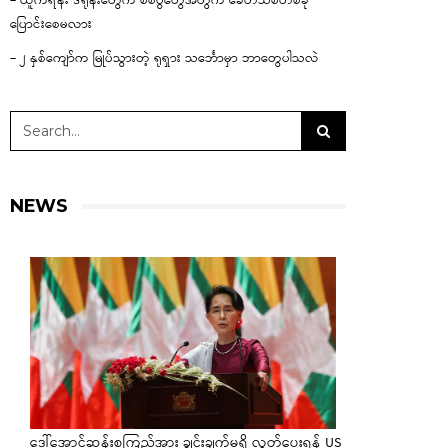
– ယူကရိန်း ဒရုန်းတွေက စစ်ပွဲတွေအတွက် ခေတ်သစ်တစ်ခု
ပြောင်းစေမလား
– ၂ နှစ်ကျော်က မြုပ်သွားတဲ့ ရုရှား သင်္ဘောမှာ ဘာတွေပါသလဲ
NEWS
ဒေါ်အောင်ဆန်းစုကြည်အား ချွင်းချက်မရှိ လွှတ်ပေးရန် US