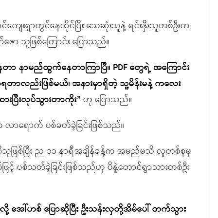
ာင်ကျေးရွာတွင်နေထိုင်ပြီး သေဆုံးသူနဲ့ ရင်းနှီးသူတစ်ဦးက
ာ်ဇော သူဖြစ်ကြောင်း ပြောသည်။
နေတာ နာမည်ထွက်နေတာကြာပြီ။ PDF တွေရဲ့ အကြောင်း
တာလည်းဖြစ်မယ်၊ အနားမှာရှိတဲ့ သူ့မိန်းမနဲ့ ကလေး
ထားပြီးလုပ်သွားတာကိုး”
ဟု ပြောသည်။
လာရောက် ပစ်ခတ်ခဲ့ခြင်းဖြစ်သည်။
သူဖြစ်ပြီး ည ၁၁ နာရီအချိန်ခန့်က အမည်မသိ လူတစ်စုမှ
့် ပစ်သတ်ခဲ့ခြင်းဖြစ်သည်ဟု ပိန္နဲတောင်ရွာသားတစ်ဦး
ု့ အေါ်ဟစ် ပြောဆိုပြီး ဦးသန်းလှတို့အိမ်ပေါ် တက်သွား