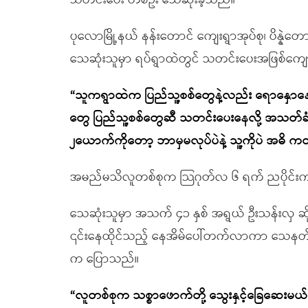
သတင်းပေး တစ်ဦး သေဆုံးခဲ့သည်။
ပုလောမြို့နယ် နန်းတောင် ကျေးရွာအုပ်စု၊ ပိန္နဲတေ
သေဆုံးသူမှာ ရပ်ရွာထဲတွင် သတင်းပေးအဖြစ်ကျေ
“သူကရွာထဲက ပြည်သူ့စစ်တွေနဲ့လည်း ရောနှော
တွေ ပြည်သူ့စစ်တွေဆီ သတင်းပေးနေလို့ အသတ်ခံရ
၂ယောက်ကိုတော့ ဘာမှမလုပ်ပဲနဲ့ သူ့ကိုပဲ အဓိ က
အမည်မသိလူတစ်စုက သြဂုတ်လ ၆ ရက် ညပိုင်းက 
သေဆုံးသူမှာ အသက် ၄၁ နှစ် အရွယ် ဦးသန်းလှ ဆို
၎င်းနေထိုင်သည့် နေအိမ်ပေါ်တက်လာကာ သေနတ်ဖြင
က ပြောသည်။
“လူတစ်စုက သစ္စာဖောက်တို့ သွေးနှင့်ခြေဆေးမယ်လိ