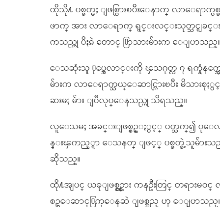
ထိုသို႔ ပစ္ခတ္မႈ ျဖစ္ပြားၿပီးေနာက္ လာေရာက္
ဖာက္ အား လာေရာက္ ရွင္းလင္းသုတ္သင္ရျခင္
ကသည္ဟု ပိႏၷဲ ေတာင္ ႐ြာသားမ်ားက ေျပာသည္
ေသဆုံးသူ ႐ုပ္အေလာင္းကို ၾသဂုတ္လ ၇ ရက္နံနက္အေစ
မ်ားက လာေရာက္သယ္ေဆာင္သြားၿပီး မိသားစုႏွင့္
ဆးမႈ မ်ား ျပဳလုပ္ေနသည္ဟု သိရသည္။
လူေသမႈ အခင္းျဖစ္စဥ္ႏွင့္ ပတ္သက္၍ ပုေလာ
န္းၾကည့္ရာ ေသနတ္ ျဖင့္ ပစ္ခတ္ခဲ့သူမ်ားသည္ 
ဆိုသည္။
ထို႔အျပင္ ယခုျဖစ္စဥ္အား ကနဦးတြင္ တရားမဝင္ လက္
စဥ္ေဆာင္႐ြက္ေနဆဲ ျဖစ္သည္ ဟု ေျပာသည္