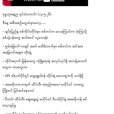
ဗုဒ္ဓဟူးနေ့ည ရုပ်သံသတင်း (၁၃-၅-၂၆)
ဒီနေ့ အစီအစဉ်တွေထဲမှာတော့…..
– ချင်းပြည်နဲ့ စစ်ကိုင်းတိုင်းမှာ စစ်တပ်က လေကြောင်းက ဗုံးကြဲလို့
စစ်သုံ့ပန်းတွေ အပါအဝင် လူသေဆုံး
– ရှမ်းမြောက်-ကချင် အစပ် မဘိမ်းဘက်မှာ စစ်တပ်က အင်အား
အမြောက်အများ တိုးချဲ့
– ထိုင်းရောက် မြန်မာတွေ လုံခြုံရေးနဲ့ အလုပ်လုပ်ဖို့ အကန့်အသတ်
တွေက ဘာတွေလဲ။
– UFC ခါးပတ်ပိုင်ရှင် ဂျော့ရှူဝါဗန် ထိုင်းနဲ့ မလေးရှားကို လာဖို့ရှိ
– အမေရိကား-တရုတ် ထိပ်သီး အစည်းအဝေး မတိုင်ခင် ဘာတွေ
ကြိုတင် ပြင်ဆင်နေသလဲ
– ပီကင်း ထိပ်သီး ဆွေးနွေးပွဲ မတိုင်ခင် ဖိလစ်ပိုင်နဲ့ အမေရိကန် စစ်
လေ့ကျင့်မှု