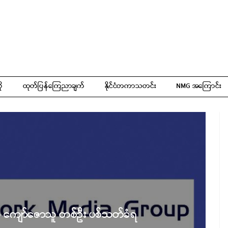
ို
ထုတ်ပြန်ကြေညာချက်
နိုင်ငံတကာသတင်း
NMG အကြောင်း
 ကျော်ဇောသူ တစ်ဦး ပစ်သတ်ခံရ