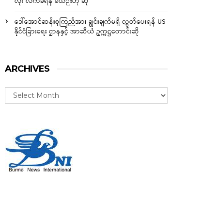
လုံး လက်ခံရန် ခဲယဉ်းဟု ဆို
ဒေါ်အောင်ဆန်းစုကြည်အား ချွင်းချက်မရှိ လွှတ်ပေးရန် US
နိုင်ငံခြားရေး ဌာနနှင့် အာဆီယံ ဥက္ကဋ္ဌတောင်းဆို
ARCHIVES