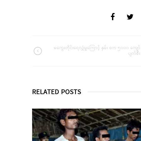
မကွေးတိုင်းရေလျှံမှုကြောင့် နှမ်း ဧက ၅၀၀၀ ကျော်
ပျက်စီး
RELATED POSTS