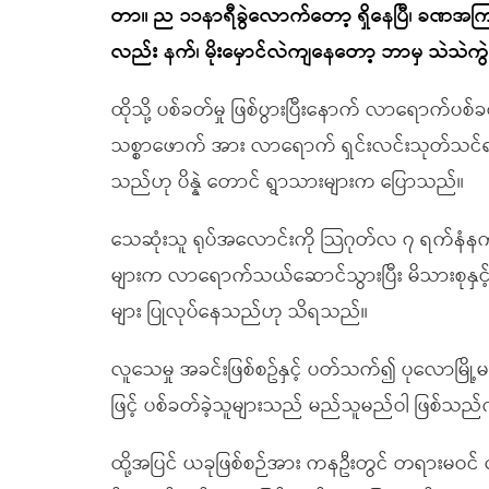
တာ။ ည ၁၁နာရီခွဲလောက်တော့ ရှိနေပြီ၊ ခဏအ
လည်း နက်၊ မိုးမှောင်လဲကျနေတော့ ဘာမှ သဲသဲကွဲက
ထိုသို့ ပစ်ခတ်မှု ဖြစ်ပွားပြီးနောက် လာရောက်ပ
သစ္စာဖောက် အား လာရောက် ရှင်းလင်းသုတ်သင်ရခ
သည်ဟု ပိန္နဲ တောင် ရွာသားများက ပြောသည်။
သေဆုံးသူ ရုပ်အလောင်းကို သြဂုတ်လ ၇ ရက်နံနက်အစေ
များက လာရောက်သယ်ဆောင်သွားပြီး မိသားစုနှင့် အ
များ ပြုလုပ်နေသည်ဟု သိရသည်။
လူသေမှု အခင်းဖြစ်စဥ်နှင့် ပတ်သက်၍ ပုလောမြို့မ
ဖြင့် ပစ်ခတ်ခဲ့သူများသည် မည်သူမည်ဝါ ဖြစ်သည်
ထို့အပြင် ယခုဖြစ်စဉ်အား ကနဦးတွင် တရားမဝင် လက်နက