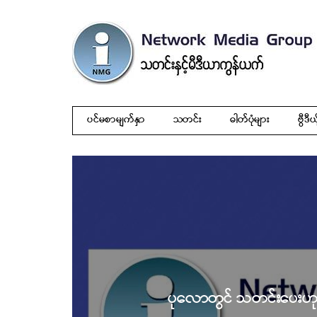
ပင်မစာမျက်နှာ
သတင်း
ဓါတ်ပုံများ
ဗွီဒီယ
ပုလောတွင် သတင်းပေးဟု