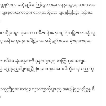
ပစ္ခတ္သူမ်ားက မဆိုင္သူမ်ား ထြက္မလာၾကရန္ႏွင့္ သစၥာေ
း ျဖစ္ေၾကာင္း ေျပာဆိုကာ ျပန္လည္ထြက္ခြာ သြားၾ
။
ာပိုင္းမွာ ပုေလာ ၿမိဳ႕မရဲစခန္းမွ ရဲတပ္ဖြဲ႕တာဝန္ရွိ သူ
 အနီးပတ္ဝန္းက်င္တြင္ ေနထိုင္သူမ်ားအား စုံစမ္းစစ္ေ
ၿမိဳ႕မ ရဲစခန္းကို ဖုန္းျဖင့္ ဆက္သြယ္ေမးျမ
မည္သူမည္ဝါ ျဖစ္သည္ကို စုံစမ္းစစ္ေဆးလ်က္ရွိေနသည္ ဟု
နက္ကိုင္ေဆာင္မႈ၊ လူသတ္မႈတို႔ျဖင့္ အမႈဖြင့္ႏိုင္ရန္ စီ
။