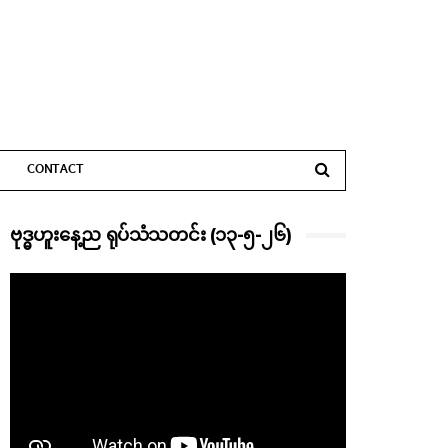
CONTACT
ဗုဒ္ဓဟူးနေ့ည ရုပ်သံသတင်း (၁၃-၅-၂၆)