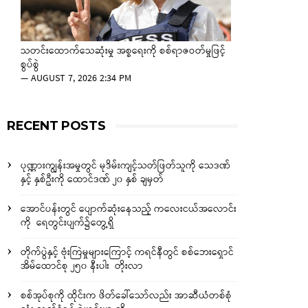
သတင်းထောက်သေဆုံးမှု အစ္စရေးကို စစ်ရာဇဝတ်မှုဖြင့်
စွပ်စွဲ
—
AUGUST 7, 2026 2:34 PM
RECENT POSTS
ပုဏ္ဏားကျွန်းအမှုတွင် မုဒိမ်းကျင့်သတ်ဖြတ်သူကို သေဒဏ်
နှင့် နှစ်ဦးကို ထောင်ဒဏ် ၂၀ နှစ် ချမှတ်
အောင်ပန်းတွင် ပျောက်ဆုံးနေသည့် ကလေးငယ်အလောင်း
ကို ရေတွင်းပျက်၌တွေ့ရှိ
တိုက်ပွဲနှင့် ဗုံးကြဲမှုများကြောင့် ကရင်နီတွင် စစ်ဘေးရှောင်
အိမ်ထောင်စု ၂၅၀ နီးပါး တိုးလာ
စစ်အုပ်စုကို ထိုင်းက ဖိတ်ခေါ်သော်လည်း အာဆီယံတစ်စုံ