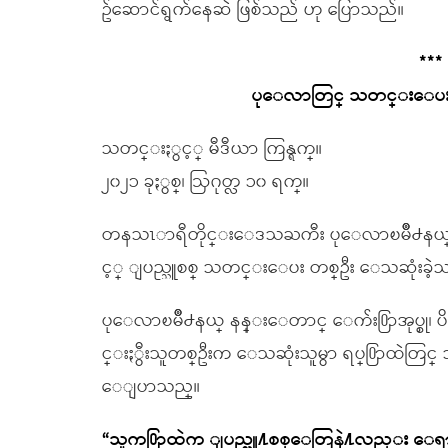
ဥ်ဆောင်ရွက်နေဆဲ ဖြစ်သည် ဟု ပြောသည်။
***
ပုေလာတြင္ သတင္းေပးဟု
သတင္းႏွင့္ မီဒီယာ ကြန္ရက္။
၂၀၂၁ ခုႏွစ္၊ ဩဂုတ္လ ၁၀ ရက္။
တနသၤာရီတိုင္းေဒသႀကီး ပုေလာၿမိဳ႕နယ္၊ 
င့္ ျပည္သူစစ္ သတင္းေပး တစ္ဦး ေသဆုံးခဲ့
ပုေလာၿမိဳ႕နယ္ နန္းေတာင္ ေက်း႐ြာအုပ္စု၊ ပ
င္းႏွီးသူတစ္ဦးက ေသဆုံးသူမွာ ရပ္႐ြာထ
ေျပာသည္။
“သူက႐ြာထဲက ျပည္သူ႔စစ္ေတြနဲ႔လည္း ေ