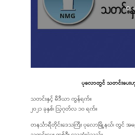
A
ပုလောတွင် သတင်းပေးဟု
သတင်းနှင့် မီဒီယာ ကွန်ရက်။
၂၀၂၁ ခုနှစ်၊ ဩဂုတ်လ ၁၀ ရက်။
တနင်္သာရီတိုင်းဒေသကြီး ပုလောမြို့နယ်၊ တွင် 