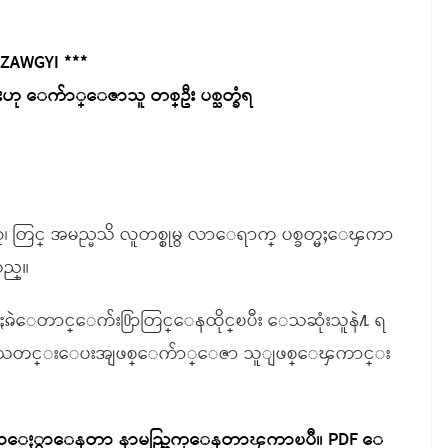
 ZAWGYI ***
 ေက်ာ္ေဇာသူ တစ္ဦး ပစ္သတ္ခံရ
တြင္ အမည္မသိ လူတစ္စုမွ လာေရာက္ ပစ္ခတ္မႈေၾကာ
သည္။
ိႏၷဲေတာင္ေက်း႐ြာတြင္ေနထိုင္ၿပီး ေသဆုံးသူနဲ႔ ရ
ဲတြင္ သတင္းေပးအျဖစ္ေက်ာ္ေဇာ သူျဖစ္ေၾကာင္း
ရာေႏွာေနတာ နာမည္ထြက္ေနတာၾကာၿပီ။ PDF ေ