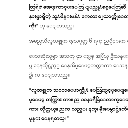
တြရဲ႕ အေၾကာင္းေတြ ျပည္သူ႔စစ္ေတြဆီ
နားမွာရွိတဲ့ သူ႔မိန္းမနဲ႔ ကေလး ၂ေယာက္ကိုေတာ
ကိုး”
ဟု ေျပာသည္။
အမည္မသိလူတစ္စုက ၾသဂုတ္လ ၆ ရက္ ညပိုင္းက လ
ေသဆုံးသူမွာ အသက္ ၄၁ ႏွစ္ အ႐ြယ္ ဦးသန္းလွ ဆိ
မွ ၎ေနထိုင္သည့္ ေနအိမ္ေပၚတက္လာကာ ေသနတ္ျဖ
ဦး က ေျပာသည္။
“လူတစ္စုက သစၥာေဖာက္တို႔ ေသြးႏွင့္ေျခေ
မ္ေပၚ တက္သြား တာ။ ည ၁၁နာရီခြဲေလာက္ေတ
ကား လိုက္တယ္။ ညက လည္း နက္၊ မိုးေမွာင္လဲက်ေနေ
ပုန္း ေနရတယ္။”