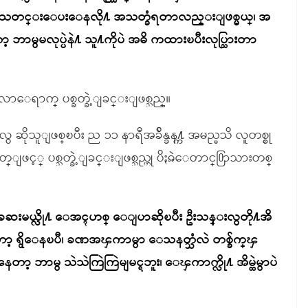
 သတင္းေပးေနလို႔ အသတ္ခံရတာလည္းျဖစ္မယ္၊ အ
့ ဘာမွမလုပ္ပဲနဲ႔ သူ႔ကိုပဲ အဓိ ကထားၿပီးလုပ္သြားတာ
ာေရာက္ ပစ္ခတ္ခဲ့ျခင္းျဖစ္သည္။
ုသူျဖစ္ၿပီး ည ၁၁ နာရီအခ်ိန္ခန႔္က အမည္မသိ လူတစ္စု
င့္ ပစ္သတ္ခဲ့ျခင္းျဖစ္သည္ဟု ပိႏၷဲေတာင္႐ြာသားတစ္
ဆးမယ္လို႔ ေအၚဟစ္ ေျပာဆိုၿပီး ဦးသန္းလွတို႔အိ
ာ့ ရွိေနၿပီ၊ ခဏအၾကာမွာ ေသနတ္သံလဲ တစ္ခ်က္ၾ
တာ့ ဘာမွ သဲသဲကြဲကြဲမျမင္ရဘူး၊ ေၾကာက္လို႔ အိမ္ထဲမွာပဲ