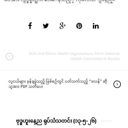
NUG And Ethnic Health Organisations Form National
Health Committee In Burma
လူငယ်များ ခုန်ချခဲ့သည့် ဖြစ်စဉ်တွင် ပတ်သက်သည့် “ဒလန်” ဆို
သူအား PDF သတိပေး
ဗုဒ္ဓဟူးနေ့ည ရုပ်သံသတင်း (၁၃-၅-၂၆)