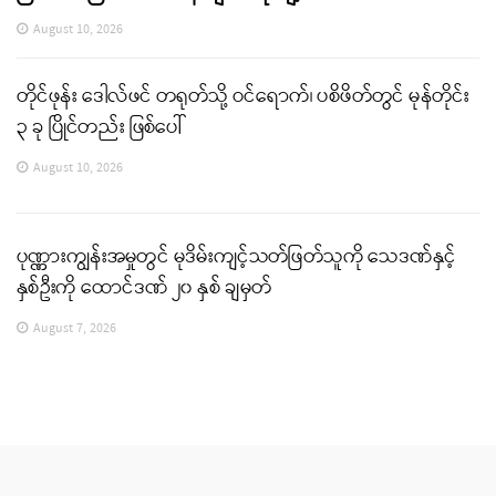
August 10, 2026
တိုင်ဖုန်း ဒေါလ်ဖင် တရုတ်သို့ ဝင်ရောက်၊ ပစိဖိတ်တွင် မုန်တိုင်း
၃ ခု ပြိုင်တည်း ဖြစ်ပေါ်
August 10, 2026
ပုဏ္ဏားကျွန်းအမှုတွင် မုဒိမ်းကျင့်သတ်ဖြတ်သူကို သေဒဏ်နှင့်
နှစ်ဦးကို ထောင်ဒဏ် ၂၀ နှစ် ချမှတ်
August 7, 2026