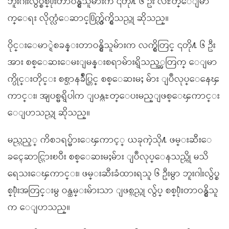
ဘူးဂါးလွ်ပ္စစ္႐ုံးတာဝန္ရွိသူမ်ားက ၎တို႔ ၆ ဦး လႊတ္ေျမာ
က္ေရး လိုက္လံေဆာင္႐ြက္လွ်က္ရွိသည္ဟု ဆိုသည္။
ဝိုင္းေမာ္ရဲစခန္းတာဝန္ရွိသူမ်ားက လက္ရွိတြင္ ၎တို႔ ၆ ဦး
အား စစ္ေဆးေမးျမန္းစရာမ်ားရွိသည့္အတြက္ ေျမာ
က္ပိုင္းတိုင္း စစ္ဌာနခ်ဳပ္တြင္ စစ္ေဆးမႈ မ်ား ျပဳလုပ္ေနေၾ
ကာင္း၊ အျပစ္မရွိပါက ျပန္လႊတ္ေပးမည္ျဖစ္ေၾကာင္း
ေျပာသည္ဟု ဆိုသည္။
မည္သည့္ ကိစၥရပ္မ်ားေၾကာင့္ ယခုကဲ့သို႔ ဖမ္းဆီးေ
ခၚေဆာင္သြားၿပီး စစ္ေဆးမႈမ်ား ျပဳလုပ္ေနသည္ကို မသိ
ရေသးေၾကာင္း၊ ဖမ္းဆီးခံထားရသူ ၆ ဦးမွာ ဘူးဂါးလွ်ပ္စ
စ္႐ုံးအတြင္းမွ ဝန္ထမ္းမ်ားသာ ျဖစ္သည္ဟု လွ်ပ္ စစ္႐ုံးတာဝန္ရွိသူ
က ေျပာသည္။