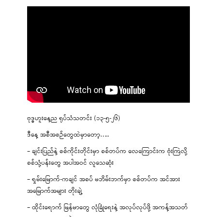
ဗုဒ္ဓဟူးနေ့ည ရုပ်သံသတင်း (၁၃-၅-၂၆)
ဒီနေ့ အစီအစဉ်တွေထဲမှာတော့…..
– ချင်းပြည်နဲ့ စစ်ကိုင်းတိုင်းမှာ စစ်တပ်က လေကြောင်းက ဗုံးကြဲလို့
စစ်သုံ့ပန်းတွေ အပါအဝင် လူသေဆုံး
– ရှမ်းမြောက်-ကချင် အစပ် မဘိမ်းဘက်မှာ စစ်တပ်က အင်အား
အမြောက်အများ တိုးချဲ့
– ထိုင်းရောက် မြန်မာတွေ လုံခြုံရေးနဲ့ အလုပ်လုပ်ဖို့ အကန့်အသတ်