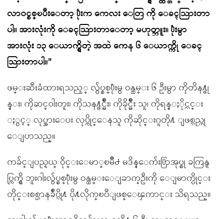
လာဝင္စစ္ၿပီးေတာ့ ႐ုံးက ကေလး ေတြ ကို ေခၚသြားတာ
ပါ။ အားလုံးကို ေခၚသြားတာေတာ့ မဟုတ္ဘူး။ ႐ုံးမွာ
အားလုံး ၁၃ ေယာက္ရွိတဲ့ အထဲ ကေန ၆ ေယာက္ကို ေခၚ
သြားတာပါ။”
ဖမ္းဆီးခံထားရသည့္ လွ်ပ္စစ္႐ုံးမွ ဝန္ထမ္း ၆ ဦးမွာ ကိုတိန႔္ဇု
န္း၊ ကိုဆင္ဝါးတူး၊ ကိုသန႔္ဇင္မ်ိဳး၊ ကိုခိုင္မ်ိဳး သူ၊ ကိုရန္ႏိုင္လင္း
ႏွင့္ လုပ္အားေပး လုပ္ကိုင္ေနသူ ကိုဆိုင္းဂူတို႔ ျဖစ္သည္ဟု
ေျပာသည္။
ကခ်င္ျပည္နယ္ ဝိုင္းေမာ္ၿမိဳ႕ မဒိန္ေက်း႐ြာအုပ္စု ခကြန္ရ
ပ္ကြက္ရွိ ဘူးဂါးလွ်ပ္စစ္႐ုံးမွ ဝန္ထမ္းေျခာက္ဦးကို ေျမာက္ပိုင္း
တိုင္းစစ္ဌာနခ်ဳပ္သို႔ ပို႔လိုက္ၿပီျဖစ္ေၾကာင္း သိရသည္။