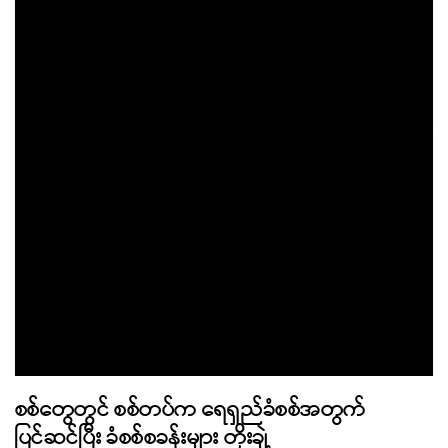
စစ်တွေတွင် စစ်တပ်က ရေရှည်ခံစစ်အတွက်
ပြင်ဆင်ပြီး ခံစစ်စခန်းများ တိုးချဲ့