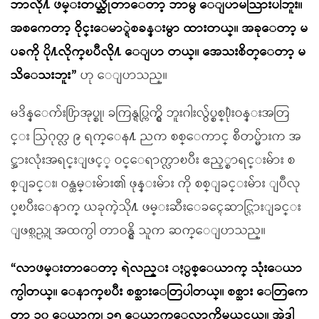
ဘာလို႔ ဖမ္းတယ္ဆိုတာေတာ့ ဘာမွ ေျပာမသြားပါဘူး။
အစကေတာ့ ဝိုင္းေမာ္ရဲစခန္းမွာ ထားတယ္။ အခုေတာ့ မ
ပခကို ပို႔လိုက္ၿပီလို႔ ေျပာ တယ္။ အေသးစိတ္ေတာ့ မ
သိေသးဘူး”
ဟု ေျပာသည္။
မဒိန္ေက်း႐ြာအုပ္စု၊ ခကြန္ရပ္ကြက္ရွိ ဘူးဂါးလွ်ပ္စစ္႐ုံးဝန္းအတြ
င္း ဩဂုတ္လ ၉ ရက္ေန႔ ညက စစ္ေကာင္ စီတပ္မ်ားက အ
င္အားလုံးအရင္းျဖင့္ ဝင္ေရာက္လာၿပီး ဧည့္စာရင္းမ်ား စ
စ္ျခင္း၊ ဝန္ထမ္းမ်ား၏ ဖုန္းမ်ား ကို စစ္ျခင္းမ်ား ျပဳလု
ပ္ၿပီးေနာက္ ယခုကဲ့သို႔ ဖမ္းဆီးေခၚေဆာင္သြားျခင္း
ျဖစ္သည္ဟု အထက္ပါ တာဝန္ရွိ သူက ဆက္ေျပာသည္။
“လာဖမ္းတာေတာ့ ရဲလည္း ႏွစ္ေယာက္ သုံးေယာ
က္ပါတယ္။ ေနာက္ၿပီး စစ္သားေတြပါတယ္။ စစ္သား ေတြကေ
တာ့ ၁၀ ေယာက္၊ ၁၅ ေယာက္ေလာက္ရွိမယ္ထင္တယ္။ အဲ့ဒါ