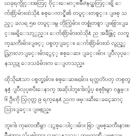
ယခုရက္ပိုင္းအတြင္ ဝိုင္းေမာ္ၿမိဳ႕နယ္အတြင္းရွိ ေ
က်း႐ြာမ်ားထဲသို႔ စစ္ေကာင္စီ၏ တပ္ရင္းတစ္ရင္း ျဖစ္ သ
ည့္ ခလရ ၅၈ တပ္ရင္းမွ တိုက္ပြဲမ်ား တစ္စုံတစ္ရာ ျဖစ္ပြားျခ
င္းမရွိေသာ္လည္း ေက်း႐ြာမ်ားထဲသို႔ ည အခ်ိန္တြင္ လက္န
က္ႀကီးမ်ားျဖင့္ ပစ္ခတ္ျခင္း၊ ေက်း႐ြာမ်ားထဲ လွည့္လ
ည္သြားလာျခင္းမ်ားႏွင့္ စစ္ေဆး ျခင္းမ်ား ျပဳလုပ္ေ
နသည္ဟု ေဒသခံမ်ားက ေျပာသည္။
ထိုသို႔ေသာ ပစ္ခတ္မႈမ်ား၊ စစ္ေဆးမႈမ်ား ရက္သတၱပတ္ တစ္ပတ္ခ
န႔္ ျပဳလုပ္ၿပီးေနာက္ အဆိုပါဘူးဂါးလွ်ပ္ စစ္႐ုံးမွာ ဝန္ထမ္း
၆ ဦးကို ဩဂုတ္လ ၉ ရက္ေန႔ ညက ဖမ္းဆီးေခၚေဆာင္
သြားျခင္း ျဖစ္သည္။
ဘူးဂါး ကုမၸဏီမွာ ႏွစ္ေပါင္းမ်ား စြာ ျမစ္ႀကီးနားၿ
မိဳ႕အား လွ်ပ္စစ္ဓါတ္အား ေပးေနသည့္ ကုမၸဏီ ျဖစ္သည္။