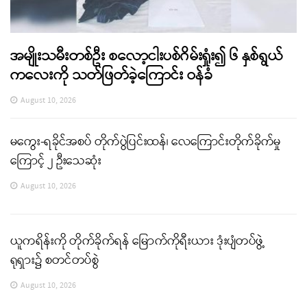
အမျိုးသမီးတစ်ဦး စလော့ငါးပစ်ဂိမ်းရှုံး၍ ၆ နှစ်ရွယ်
ကလေးကို သတ်ဖြတ်ခဲ့ကြောင်း ဝန်ခံ
August 10, 2026
မကွေး-ရခိုင်အစပ် တိုက်ပွဲပြင်းထန်၊ လေကြောင်းတိုက်ခိုက်မှု
ကြောင့် ၂ ဦးသေဆုံး
August 10, 2026
ယူကရိန်းကို တိုက်ခိုက်ရန် မြောက်ကိုရီးယား ဒုံးပျံတပ်ဖွဲ့
ရုရှား၌ စတင်တပ်စွဲ
August 10, 2026