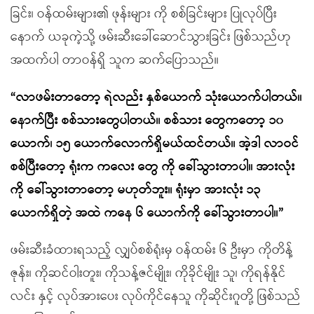
ခြင်း၊ ဝန်ထမ်းများ၏ ဖုန်းများ ကို စစ်ခြင်းများ ပြုလုပ်ပြီး
နောက် ယခုကဲ့သို့ ဖမ်းဆီးခေါ်ဆောင်သွားခြင်း ဖြစ်သည်ဟု
အထက်ပါ တာဝန်ရှိ သူက ဆက်ပြောသည်။
“လာဖမ်းတာတော့ ရဲလည်း နှစ်ယောက် သုံးယောက်ပါတယ်။
နောက်ပြီး စစ်သားတွေပါတယ်။ စစ်သား တွေကတော့ ၁၀
ယောက်၊ ၁၅ ယောက်လောက်ရှိမယ်ထင်တယ်။ အဲ့ဒါ လာဝင်
စစ်ပြီးတော့ ရုံးက ကလေး တွေ ကို ခေါ်သွားတာပါ။ အားလုံး
ကို ခေါ်သွားတာတော့ မဟုတ်ဘူး။ ရုံးမှာ အားလုံး ၁၃
ယောက်ရှိတဲ့ အထဲ ကနေ ၆ ယောက်ကို ခေါ်သွားတာပါ။”
ဖမ်းဆီးခံထားရသည့် လျှပ်စစ်ရုံးမှ ဝန်ထမ်း ၆ ဦးမှာ ကိုတိန့်
ဇုန်း၊ ကိုဆင်ဝါးတူး၊ ကိုသန့်ဇင်မျိုး၊ ကိုခိုင်မျိုး သူ၊ ကိုရန်နိုင်
လင်း နှင့် လုပ်အားပေး လုပ်ကိုင်နေသူ ကိုဆိုင်းဂူတို့ ဖြစ်သည်