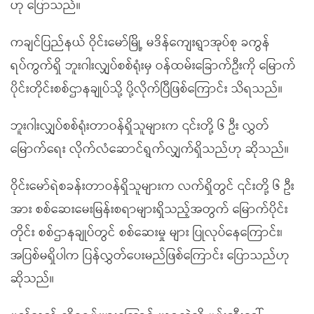
ဟု ပြောသည်။
ကချင်ပြည်နယ် ဝိုင်းမော်မြို့ မဒိန်ကျေးရွာအုပ်စု ခကွန်
ရပ်ကွက်ရှိ ဘူးဂါးလျှပ်စစ်ရုံးမှ ဝန်ထမ်းခြောက်ဦးကို မြောက်
ပိုင်းတိုင်းစစ်ဌာနချုပ်သို့ ပို့လိုက်ပြီဖြစ်ကြောင်း သိရသည်။
ဘူးဂါးလျှပ်စစ်ရုံးတာဝန်ရှိသူများက ၎င်းတို့ ၆ ဦး လွှတ်
မြောက်ရေး လိုက်လံဆောင်ရွက်လျှက်ရှိသည်ဟု ဆိုသည်။
ဝိုင်းမော်ရဲစခန်းတာဝန်ရှိသူများက လက်ရှိတွင် ၎င်းတို့ ၆ ဦး
အား စစ်ဆေးမေးမြန်းစရာများရှိသည့်အတွက် မြောက်ပိုင်း
တိုင်း စစ်ဌာနချုပ်တွင် စစ်ဆေးမှု များ ပြုလုပ်နေကြောင်း၊
အပြစ်မရှိပါက ပြန်လွှတ်ပေးမည်ဖြစ်ကြောင်း ပြောသည်ဟု
ဆိုသည်။