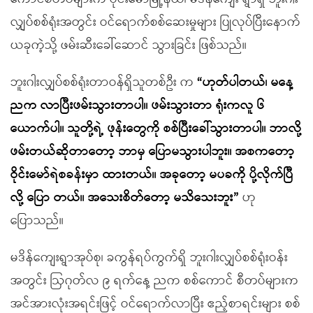
လျှပ်စစ်ရုံးအတွင်း ဝင်ရောက်စစ်ဆေးမှုများ ပြုလုပ်ပြီးနောက်
ယခုကဲ့သို့ ဖမ်းဆီးခေါ်ဆောင် သွားခြင်း ဖြစ်သည်။
ဘူးဂါးလျှပ်စစ်ရုံးတာဝန်ရှိသူတစ်ဦး က
“ဟုတ်ပါတယ်၊ မနေ့
ညက လာပြီးဖမ်းသွားတာပါ။ ဖမ်းသွားတာ ရုံးကလူ ၆
ယောက်ပါ။ သူတို့ရဲ့ ဖုန်းတွေကို စစ်ပြီးခေါ်သွားတာပါ။ ဘာလို့
ဖမ်းတယ်ဆိုတာတော့ ဘာမှ ပြောမသွားပါဘူး။ အစကတော့
ဝိုင်းမော်ရဲစခန်းမှာ ထားတယ်။ အခုတော့ မပခကို ပို့လိုက်ပြီ
လို့ ပြော တယ်။ အသေးစိတ်တော့ မသိသေးဘူး”
ဟု
ပြောသည်။
မဒိန်ကျေးရွာအုပ်စု၊ ခကွန်ရပ်ကွက်ရှိ ဘူးဂါးလျှပ်စစ်ရုံးဝန်း
အတွင်း ဩဂုတ်လ ၉ ရက်နေ့ ညက စစ်ကောင် စီတပ်များက
အင်အားလုံးအရင်းဖြင့် ဝင်ရောက်လာပြီး ဧည့်စာရင်းများ စစ်