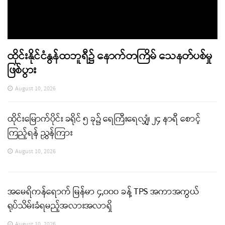
ထိုင်းနိုင်ငံနွန်ထဘူရီ၌ နောက်တကြိမ် သေနတ်ပစ်မှု
ဖြစ်ပွား
August 10, 2026
ထိုင်းမြောက်ပိုင်း ခရိုင် ၅ ခု၌ ရေကြီးရေလျှံ၊ ၂၄ နာရီ စောင့်
ကြည့်ရန် ညွှန်ကြား
August 10, 2026
အမေရိကန်ရောက် မြန်မာ ၄,၀၀၀ ခန့် TPS အကာအကွယ်
ရုပ်သိမ်းခံရမည့်အလားအလာရှိ
August 10, 2026