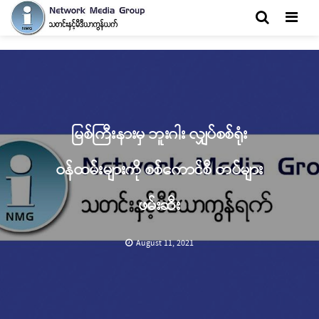
Men
မြစ်ကြီးနားမှ ဘူးဂါး လျှပ်စစ်ရုံး
ဝန်ထမ်းများကို စစ်ကောင်စီ တပ်များ
ဖမ်းဆီး
August 11, 2021