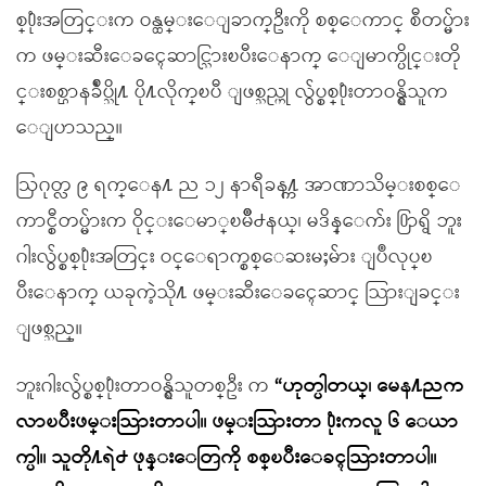
စ္႐ုံးအတြင္းက ဝန္ထမ္းေျခာက္ဦးကို စစ္ေကာင္ စီတပ္မ်ား
က ဖမ္းဆီးေခၚေဆာင္သြားၿပီးေနာက္ ေျမာက္ပိုင္းတို
င္းစစ္ဌာနခ်ဳပ္သို႔ ပို႔လိုက္ၿပီ ျဖစ္သည္ဟု လွ်ပ္စစ္႐ုံးတာဝန္ရွိသူက
ေျပာသည္။
ဩဂုတ္လ ၉ ရက္ေန႔ ည ၁၂ နာရီခန႔္က အာဏာသိမ္းစစ္ေ
ကာင္စီတပ္မ်ားက ဝိုင္းေမာ္ၿမိဳ႕နယ္၊ မဒိန္ေက်း ႐ြာရွိ ဘူး
ဂါးလွ်ပ္စစ္႐ုံးအတြင္း ဝင္ေရာက္စစ္ေဆးမႈမ်ား ျပဳလုပ္ၿ
ပီးေနာက္ ယခုကဲ့သို႔ ဖမ္းဆီးေခၚေဆာင္ သြားျခင္း
ျဖစ္သည္။
ဘူးဂါးလွ်ပ္စစ္႐ုံးတာဝန္ရွိသူတစ္ဦး က
“ဟုတ္ပါတယ္၊ မေန႔ညက
လာၿပီးဖမ္းသြားတာပါ။ ဖမ္းသြားတာ ႐ုံးကလူ ၆ ေယာ
က္ပါ။ သူတို႔ရဲ႕ ဖုန္းေတြကို စစ္ၿပီးေခၚသြားတာပါ။