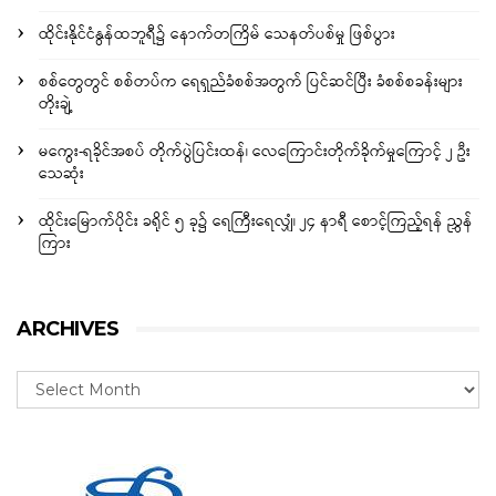
ထိုင်းနိုင်ငံနွန်ထဘူရီ၌ နောက်တကြိမ် သေနတ်ပစ်မှု ဖြစ်ပွား
စစ်တွေတွင် စစ်တပ်က ရေရှည်ခံစစ်အတွက် ပြင်ဆင်ပြီး ခံစစ်စခန်းများ
တိုးချဲ့
မကွေး-ရခိုင်အစပ် တိုက်ပွဲပြင်းထန်၊ လေကြောင်းတိုက်ခိုက်မှုကြောင့် ၂ ဦး
သေဆုံး
ထိုင်းမြောက်ပိုင်း ခရိုင် ၅ ခု၌ ရေကြီးရေလျှံ၊ ၂၄ နာရီ စောင့်ကြည့်ရန် ညွှန်
ကြား
ARCHIVES