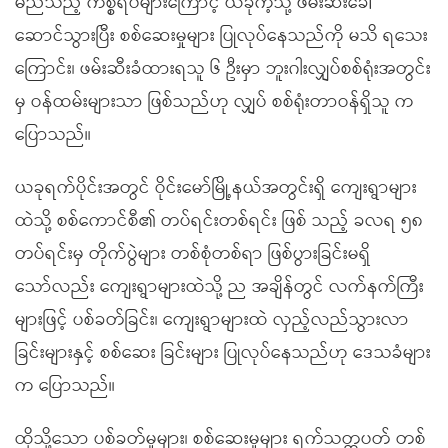
မည်သည့် ကိစ္စရပ်များကြောင့် ယခုကဲ့သို့ ဖမ်းဆီးခေါ်
ဆောင်သွားပြီး စစ်ဆေးမှုများ ပြုလုပ်နေသည်ကို မသိ ရသေး
ကြောင်း၊ ဖမ်းဆီးခံထားရသူ ၆ ဦးမှာ ဘူးဂါးလျှပ်စစ်ရုံးအတွင်း
မှ ဝန်ထမ်းများသာ ဖြစ်သည်ဟု လျှပ် စစ်ရုံးတာဝန်ရှိသူ က
ပြောသည်။
ယခုရက်ပိုင်းအတွင် ဝိုင်းမော်မြို့နယ်အတွင်းရှိ ကျေးရွာများ
ထဲသို့ စစ်ကောင်စီ၏ တပ်ရင်းတစ်ရင်း ဖြစ် သည့် ခလရ ၅၈
တပ်ရင်းမှ တိုက်ပွဲများ တစ်စုံတစ်ရာ ဖြစ်ပွားခြင်းမရှိ
သော်လည်း ကျေးရွာများထဲသို့ ည အချိန်တွင် လက်နက်ကြီး
များဖြင့် ပစ်ခတ်ခြင်း၊ ကျေးရွာများထဲ လှည့်လည်သွားလာ
ခြင်းများနှင့် စစ်ဆေး ခြင်းများ ပြုလုပ်နေသည်ဟု ဒေသခံများ
က ပြောသည်။
ထိုသို့သော ပစ်ခတ်မှုများ၊ စစ်ဆေးမှုများ ရက်သတ္တပတ် တစ်