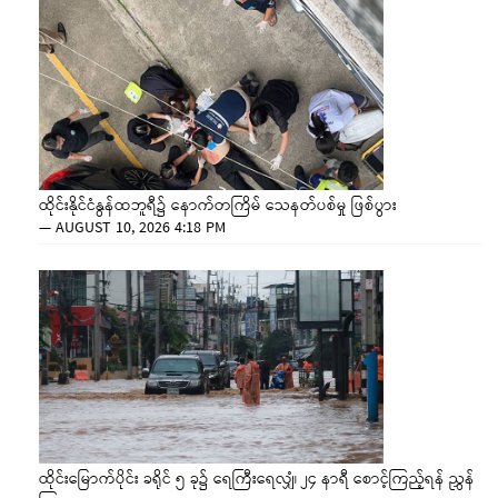
ထိုင်းနိုင်ငံနွန်ထဘူရီ၌ နောက်တကြိမ် သေနတ်ပစ်မှု ဖြစ်ပွား
—
AUGUST 10, 2026 4:18 PM
ထိုင်းမြောက်ပိုင်း ခရိုင် ၅ ခု၌ ရေကြီးရေလျှံ၊ ၂၄ နာရီ စောင့်ကြည့်ရန် ညွှန်