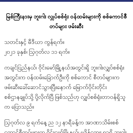
မြစ်ကြီးနားမှ ဘူးဂါး လျှပ်စစ်ရုံး ဝန်ထမ်းများကို စစ်ကောင်စီ
တပ်များ ဖမ်းဆီး
သတင်းနှင့် မီဒီယာ ကွန်ရက်။
၂၀၂၁ ခုနှစ်၊ ဩဂုတ်လ ၁၁ ရက်။
ကချင်ပြည်နယ်၊ ဝိုင်းမော်မြို့နယ်အတွင်းရှိ ဘူးဂါးလျှပ်စစ်ရုံး
အတွင်းက ဝန်ထမ်းခြောက်ဦးကို စစ်ကောင် စီတပ်များက
ဖမ်းဆီးခေါ်ဆောင်သွားပြီးနောက် မြောက်ပိုင်းတိုင်း
စစ်ဌာနချုပ်သို့ ပို့လိုက်ပြီ ဖြစ်သည်ဟု လျှပ်စစ်ရုံးတာဝန်ရှိသူ
က ပြောသည်။
ဩဂုတ်လ ၉ ရက်နေ့ ည ၁၂ နာရီခန့်က အာဏာသိမ်းစစ်
ကောင်စီတပ်များက ဝိုင်းမော်မြို့နယ်၊ မဒိန်ကျေး ရွာရှိ ဘူးဂါး