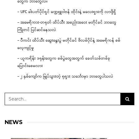
တွေက ဘာတွေလဲ။
– UFC ခါးပတ်ပိုင်ရှင် ဂျော့ရှူဝါဗန် ထိုင်းနဲ့ မလေးရှားကို လာဖို့ရှိ
– အမေရိကား-တရုတ် ထိပ်သီး အစည်းအဝေး မတိုင်ခင် ဘာတွေ
ကြိုတင် ပြင်ဆင်နေသလဲ
– ပီကင်း ထိပ်သီး ဆွေးနွေးပွဲ မတိုင်ခင် ဖိလစ်ပိုင်နဲ့ အမေရိကန် စစ်
လေ့ကျင့်မှု
– ယူကရိန်း ဒရုန်းတွေက စစ်ပွဲတွေအတွက် ခေတ်သစ်တစ်ခု
ပြောင်းစေမလား
– ၂ နှစ်ကျော်က မြုပ်သွားတဲ့ ရုရှား သင်္ဘောမှာ ဘာတွေပါသလဲ
NEWS