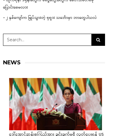
– ယူကရိန်း ဒရုန်းတွေက စစ်ပွဲတွေအတွက် ခေတ်သစ်တစ်ခု
ပြောင်းစေမလား
– ၂ နှစ်ကျော်က မြုပ်သွားတဲ့ ရုရှား သင်္ဘောမှာ ဘာတွေပါသလဲ
NEWS
ဒေါ်အောင်ဆန်းစုကြည်အား ချွင်းချက်မရှိ လွှတ်ပေးရန် US