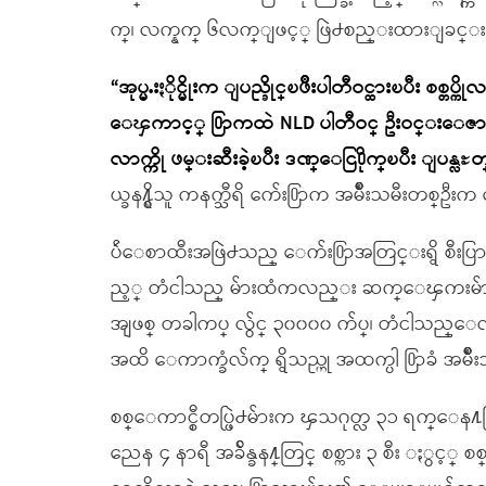
က္၊ လက္နက္ ၆လက္ျဖင့္ ဖြဲ႕စည္းထားျခင္း ျ
“အုပ္မႉးႏိုင္မိုးက ျပည္ခိုင္ၿဖိဳးပါတီဝင္ထားၿ
ေၾကာင့္ ႐ြာကထဲ NLD ပါတီဝင္ ဦးဝင္းေဇာ္န
လာက္ကို ဖမ္းဆီးခဲ့ၿပီး ဒဏ္ေငြ႐ိုက္ၿပီး ျပန္လ
ယ္ခန႔္ရွိသူ ကနက္သီရိ ေက်း႐ြာက အမ်ိဳးသမီးတစ္
ပ်ဴေစာထီးအဖြဲ႕သည္ ေက်း႐ြာအတြင္းရွိ စီးပြား
ည့္ တံငါသည္ မ်ားထံကလည္း ဆက္ေၾကးမ်ား ေကာက္
အျဖစ္ တခါကပ္ လွ်င္ ၃၀၀၀၀ က်ပ္၊ တံငါသည္ေ
အထိ ေကာက္ခံလ်က္ ရွိသည္ဟု အထက္ပါ ႐ြာခံ အ
စစ္ေကာင္စီတပ္ဖြဲ႕မ်ားက ၾသဂုတ္လ ၃၁ ရက္ေန႔တြင
ညေန ၄ နာရီ အခ်ိန္ခန႔္တြင္ စစ္ကား ၃ စီး ႏွင့္ စ