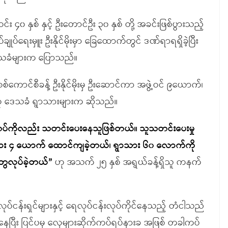
ဝင်း ၄၀ နှစ် နှင့် ဦးတောင်ဦး ၃၀ နှစ် တို့ အခင်းဖြစ်ပွားသည့်
ျုပ်ရေးမှူး ဦးနိုင်မိုးမှာ ခြေထောက်တွင် ဒဏ်ရာရရှိခဲ့ပြီး
 ဒေသခံများက ပြောသည်။
စ်ကောင်စီခန့် ဦးနိုင်မိုးမှ ဦးဆောင်ကာ အဖွဲ့ဝင် ၉ယောက်၊
ဟု ဒေသခံ ရွာသားများက ဆိုသည်။
ီး စစ်တပ်ကိုလည်း သတင်းပေးနေသူဖြစ်တယ်။ သူသတင်းပေးမှု
ွာသား ၄ ယောက် ထောင်ကျခဲ့တယ်၊ ရွာသား ၆၀ လောက်ကို
းတွေလုပ်ခဲ့တယ်”
ဟု အသက် ၂၅ နှစ် အရွယ်ခန့်ရှိသူ ကနက်
ုပ်ငန်းရှင်များနှင့် ရေလုပ်ငန်းလုပ်ကိုင်နေသည့် တံငါသည်
ြီး ပြင်ပမှ လှေများဆိုက်ကပ်ရပ်နားခ အဖြစ် တခါကပ်