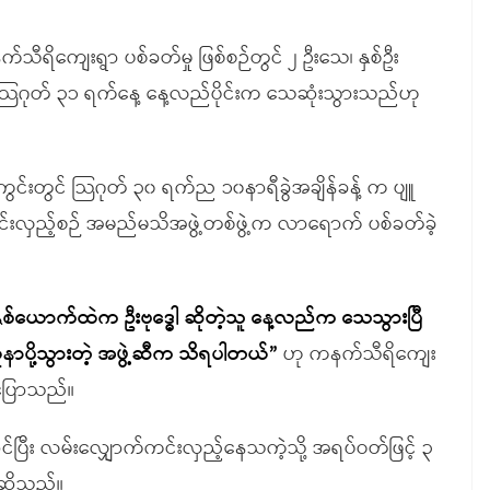
်သီရိကျေးရွာ ပစ်ခတ်မှု ဖြစ်စဉ်တွင် ၂ ဦးသေ၊ နှစ်ဦး
 သြဂုတ် ၃၁ ရက်နေ့ နေ့လည်ပိုင်းက သေဆုံးသွားသည်ဟု
ွင်းတွင် သြဂုတ် ၃၀ ရက်ည ၁၀နာရီခွဲအချိန်ခန့် က ပျူ
းကင်းလှည့်စဉ် အမည်မသိအဖွဲ့တစ်ဖွဲ့က လာရောက် ပစ်ခတ်ခဲ့
စ်ယောက်ထဲက ဦးဗုဒ္ဓေါ ဆိုတဲ့သူ နေ့လည်က သေသွားပြီ
ပို့သွားတဲ့ အဖွဲ့ဆီက သိရပါတယ်”
ဟု ကနက်သီရိကျေး
ပြောသည်။
ြီး လမ်းလျှောက်ကင်းလှည့်နေသကဲ့သို့ အရပ်ဝတ်ဖြင့် ၃
 ဆိုသည်။