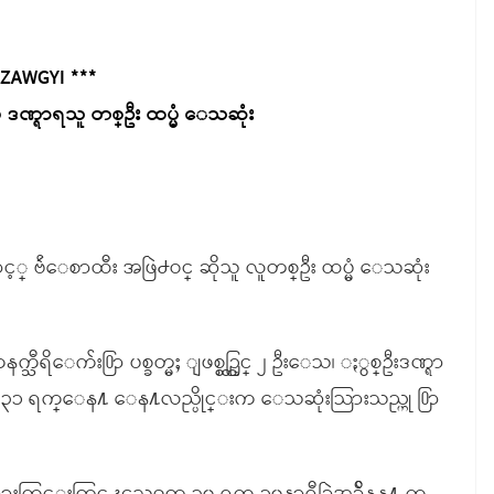
 ZAWGYI ***
ွ ဒဏ္ရာရသူ တစ္ဦး ထပ္မံ ေသဆုံး
င့္ ဗ်ဴေစာထီး အဖြဲ႕ဝင္ ဆိုသူ လူတစ္ဦး ထပ္မံ ေသဆုံး
္သီရိေက်း႐ြာ ပစ္ခတ္မႈ ျဖစ္စဥ္တြင္ ၂ ဦးေသ၊ ႏွစ္ဦးဒဏ္ရာ
ုတ္ ၃၁ ရက္ေန႔ ေန႔လည္ပိုင္းက ေသဆုံးသြားသည္ဟု ႐ြာ