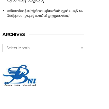
လုံး လက်ခံရန် ခဲယဉ်းဟု ဆို
ဒေါ်အောင်ဆန်းစုကြည်အား ချွင်းချက်မရှိ လွှတ်ပေးရန် US
နိုင်ငံခြားရေး ဌာနနှင့် အာဆီယံ ဥက္ကဋ္ဌတောင်းဆို
ARCHIVES