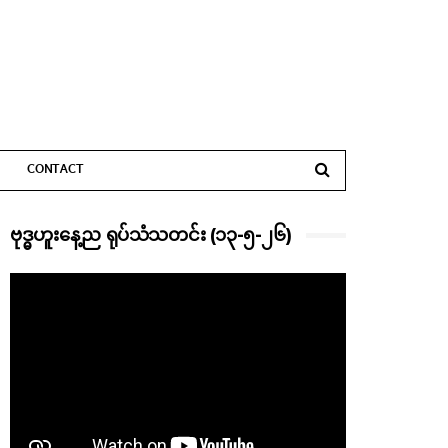
CONTACT
ဗုဒ္ဓဟူးနေ့ည ရုပ်သံသတင်း (၁၃-၅-၂၆)