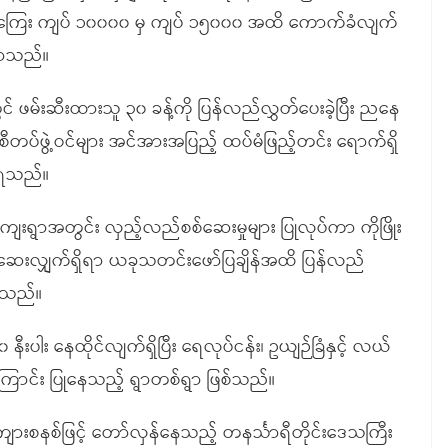
်ကြေး ကျပ် ၁၀၀၀၀ မှ ကျပ် ၁၅၀၀၀ အထိ ကောက်ခံလျက်
ောသည်။
 ဖမ်းဆီးထားသူ ၃၀ ခန့်ကို ပြန်လည်လွှတ်ပေးခဲ့ပြီး ညနေ
င်စီတပ်ဖွဲ့ဝင်များ အင်အားအပြည့် ထပ်မံဖြည့်တင်း ရောက်ရှိ
ိရသည်။
ကျေးရွာအတွင်း လှည့်လည်စစ်ဆေးမှုများ ပြုလုပ်ကာ ကိုဖြိုး
ီးစစ်ဆေးလျှက်ရှိရာ ယခုသတင်းဖော်ပြချိန်အထိ ပြန်လည်
ောသည်။
ါး နေထိုင်လျက်ရှိပြီး ရေလုပ်ငန်း၊ ဥယျဉ်ခြံနှင့် လယ်
းကြောင်း ပြုနေသည့် ရွာတစ်ရွာ ဖြစ်သည်။
်ကျားစနစ်ဖြင့် တော်လှန်နေသည့် တနင်္သာရီတိုင်းဒေသကြီး