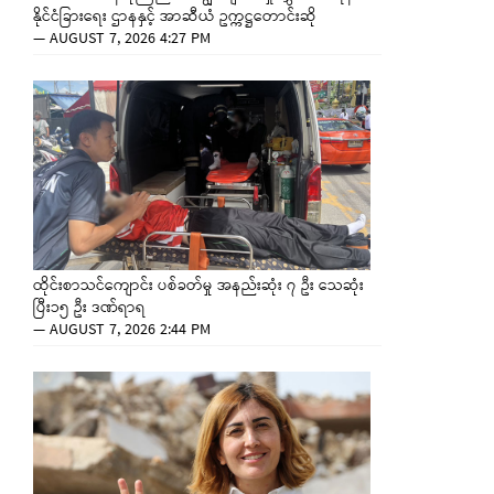
နိုင်ငံခြားရေး ဌာနနှင့် အာဆီယံ ဥက္ကဋ္ဌတောင်းဆို
—
AUGUST 7, 2026 4:27 PM
ထိုင်းစာသင်ကျောင်း ပစ်ခတ်မှု အနည်းဆုံး ၇ ဦး သေဆုံး
ပြီး၁၅ ဦး ဒဏ်ရာရ
—
AUGUST 7, 2026 2:44 PM