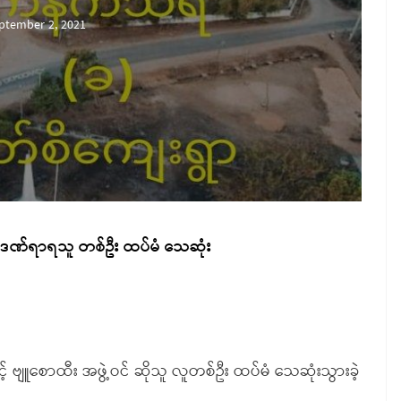
ptember 2, 2021
ှ ဒဏ်ရာရသူ တစ်ဦး ထပ်မံ သေဆုံး
့် ဗျူစောထီး အဖွဲ့ဝင် ဆိုသူ လူတစ်ဦး ထပ်မံ သေဆုံးသွားခဲ့