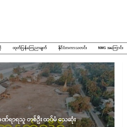
ို
ထုတ်ပြန်ကြေညာချက်
နိုင်ငံတကာသတင်း
NMG အကြောင်း
ှ ဒဏ်ရာရသူ တစ်ဦး ထပ်မံ သေဆုံး