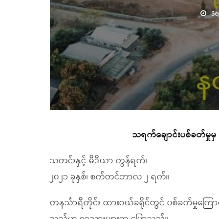
Se
သရက်ချောင်းပစ်ခတ်မှုမ
သတင်းနှင့် မီဒီယာ ကွန်ရက်၊
၂၀၂၁ ခုနှစ်၊ စက်တင်ဘာလ ၂ ရက်။
တနင်္သာရီတိုင်း ထားဝယ်ခရိုင်တွင် ပစ်ခတ်မှုကြောင