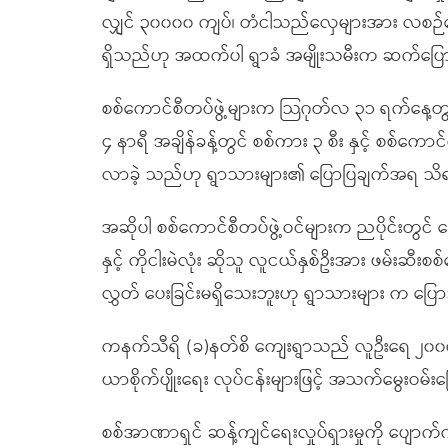
လျှင် ၃၀၀၀၀ ကျပ်၊ တံငါသည်လှေများအား လစဉ
ရှိသည်ဟု အထက်ပါ ရွာခံ အမျိုးသမီးက ဆက်ပြ
စစ်ကောင်စီတပ်ဖွဲ့များက သြဂုတ်လ ၃၁ ရက်နေ့တွင်
၄ နာရီ အချိန်ခန့်တွင် စစ်ကား ၃ စီး နှင့် စစ်ကော
လာခဲ့ သည်ဟု ရွာသားများ၏ ပြောပြချက်အရ သ
အဆိုပါ စစ်ကောင်စီတပ်ဖွဲ့ဝင်များက ညပိုင်းတွင် 
နှင့် ကိုငါးမဲလုံး ဆိုသူ လူငယ်နှစ်ဦးအား ဖမ်းဆ
လွှတ် ပေးခြင်းမရှိသေးဘူးဟု ရွာသားများ က ပြ
ကနက်သီရိ (ခ)နတ်စိ ကျေးရွာသည် လူဦးရေ ၂၀၀၀ နီးပ
ယာစိုက်ပျိုးရေး လုပ်ငန်းများဖြင့် အသက်မွေးဝမ်
စစ်အာဏာရှင် ဆန့်ကျင်ရေးလှုပ်ရှားမှုကို ပျောက