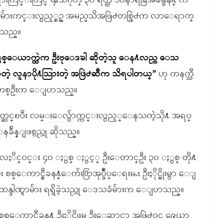
းကြင္းတြင္ ၾသဂုတ္ ၃၀ ရက္ည ၁၀နာရီခြဲအခ်ိန္ခန႔္ က
ြဲ႕မ်ားကင္းလွည့္စဥ္ အမည္မသိအဖြဲ႕တစ္ဖြဲ႕က လာေရာက္
ပာသည္။
 ႏွစ္ေယာက္ထဲက ဦးဗုေဒၶါ ဆိုတဲ့သူ ေန႔လည္က ေသ
တဲ့ လူနာပို႔သြားတဲ့ အဖြဲ႕ဆီက သိရပါတယ္”
ဟု ကနက္သီ
ားတစ္ဦးက ေျပာသည္။
္ဆင္ၿပီး လမ္းေလွ်ာက္ကင္းလွည့္ေနသကဲ့သို႔ အရပ္
ိန္ျဖစ္သည္ဟု ဆိုသည္။
ဦးလႈိင္ဝင္း ၄၀ ႏွစ္ ႏွင့္ ဦးေတာင္ဦး ၃၀ ႏွစ္ တို႔
္ေကာင္စီခန႔္ေက်း႐ြာအုပ္ခ်ဳပ္ေရးမႉး ဦးႏိုင္မိုးမွာ ေျ
္းထန္ဒါဏ္ရာမ်ား ရရွိခဲ့သည္ဟု ေဒသခံမ်ားက ေျပာသည္။
စ္ေကာင္စီခန႔္ ဦးႏိုင္မိုးမွ ဦးေဆာင္ကာ အဖြဲ႕ဝင္ ၉ေယာ