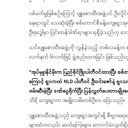
ပစ်ခတ်မှုဖြစ်စဉ်ကြောင့် ပျူစောထီးအဖွဲ့ဝင် ဦးလှိုင်
နေရာတွင် သေဆုံးခဲ့ပြီး စစ်ကောင်စီခန့်ကျေးရွာအုပ်ခ
ဦးဗုဒ္ဓေါမှာ ပြင်းထန်ဒါဏ်ရာများ ရရှိခဲ့သည်ဟု
ယင်းပျူစောထီးအဖွဲ့ကို လွန်ခဲ့သည့် တစ်လခန့်က စ
လက်နက် ၆လက်ဖြင့် ဖွဲ့စည်းထားခြင်း ဖြစ်သည်
“အုပ်မှူးနိုင်မိုးက ပြည်ခိုင်ဖြိုးပါတီဝင်ထားပြ
ကြောင့် ရွာကထဲ NLD ပါတီဝင် ဦးဝင်းဇော်နဲ့ ရ
ဖမ်းဆီးခဲ့ပြီး ဒဏ်ငွေရိုက်ပြီး ပြန်လွှတ်ပေးတာမျို
သီရိ ကျေးရွာက အမျိုးသမီးတစ်ဦးက ပြောသည်။
ပျူစောထီးအဖွဲ့သည် ကျေးရွာအတွင်းရှိ စီးပွားရေးလ
များထံကလည်း ဆက်ကြေးများ ကောက်ခံလျက်ရှိနေပ