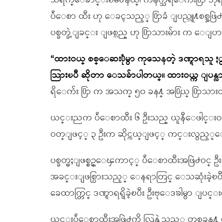
သရက္ေခ်ာင္းၿမိဳ႕နယ္၊ ကနက္သီရိေက်း႐ြာ ဘုရာ
ပ်ဴေစာ ထီး ဟု ေခၚသည့္ ႐ြာခံ ျပည္သူ႔စစ္အဖ
ပစ္ခတ္ခဲ့ျခင္း ျဖစ္သည္ ဟု ႐ြာသားမ်ား က ေျ
“ထားဝယ္ စစ္ေဆး႐ုံမွာ ကုသေနတဲ့ ဒဏ္ရာရသူ
သြားၿပီ ဆိုတာ ေသခ်ာပါတယ္။ ထားဝယ္က ျပန္လာ
ရိေက်း ႐ြာ က အသက္ ၅၀ ခန႔္ အ႐ြယ္ ႐ြာသ
ယင္းညက ပ်ဴေစာထီး ၆ ဦးသည္ ယူနီေဖါင္းဝတ
ဝတ္ျဖင့္ ၃ ဦးက ဆိုင္ကယ္ျဖင့္ ကင္းလွည့္ေနခ်
ပစ္ခတ္မႈျဖစ္စဥ္ေၾကာင့္ ပ်ဴေစာထီးအဖြဲ႕ဝင္ 
အခင္းျဖစ္ပြားသည့္ ေနရာတြင္ ေသဆုံးခဲ့ၿပီး စစ
ခေထာက္တြင္ ဒဏ္ရာရရွိခဲ့ၿပီး ဦးဗုေဒၶါမွာ ျပင
ယင္းပ်ဴေစာထီးအဖြဲ႕ကို လြန္ခဲ့သည့္ တစ္လခန႔္က စ