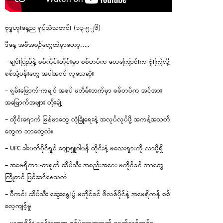
ဗုဒ္ဓဟူးနေ့ည ရုပ်သံသတင်း (၁၃-၅-၂၆)
ဒီနေ့ အစီအစဉ်တွေထဲမှာတော့…..
– ချင်းပြည်နဲ့ စစ်ကိုင်းတိုင်းမှာ စစ်တပ်က လေကြောင်းက ဗုံးကြဲလို့
စစ်သုံ့ပန်းတွေ အပါအဝင် လူသေဆုံး
– ရှမ်းမြောက်-ကချင် အစပ် မဘိမ်းဘက်မှာ စစ်တပ်က အင်အား
အမြောက်အများ တိုးချဲ့
– ထိုင်းရောက် မြန်မာတွေ လုံခြုံရေးနဲ့ အလုပ်လုပ်ဖို့ အကန့်အသတ်
တွေက ဘာတွေလဲ။
– UFC ခါးပတ်ပိုင်ရှင် ဂျော့ရှူဝါဗန် ထိုင်းနဲ့ မလေးရှားကို လာဖို့ရှိ
– အမေရိကား-တရုတ် ထိပ်သီး အစည်းအဝေး မတိုင်ခင် ဘာတွေ
ကြိုတင် ပြင်ဆင်နေသလဲ
– ပီကင်း ထိပ်သီး ဆွေးနွေးပွဲ မတိုင်ခင် ဖိလစ်ပိုင်နဲ့ အမေရိကန် စစ်
လေ့ကျင့်မှု