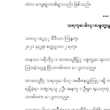
ထဲက ကျေးရွာတစ်ရွာလည်း ဖြစ်သည်။
***
သရက္ေခ်ာင္းပစ္ခတ္မႈမ
သတင္းႏွင့္ မီဒီယာ ကြန္ရက္၊
၂၀၂၁ ခုႏွစ္၊ စက္တင္ဘာလ ၂ ရက္။
တနသၤာရီတိုင္း ထားဝယ္ခ႐ိုင္တြင္ ပစ္ခတ္မႈေၾကာ
သြားခဲ့သည္ဟု ႐ြာသားမ်ားက ေျပာသည္။
ထားဝယ္ခ႐ိုင္ သရက္ေခ်ာင္းၿမိဳ႕နယ္အတြင္းရွိ ကနက
ရရွိခဲ့ရာ ဒဏ္ရာရသူ ၂ ဦး အနက္ ၁ ဦးမွာ ၾသဂ
သားမ်ားက ေျပာသည္။