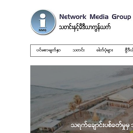
ပင်မစာမျက်နှာ
သတင်း
ဓါတ်ပုံများ
ဗွီဒီယ
သရက်ချောင်းပစ်ခတ်မှုမ