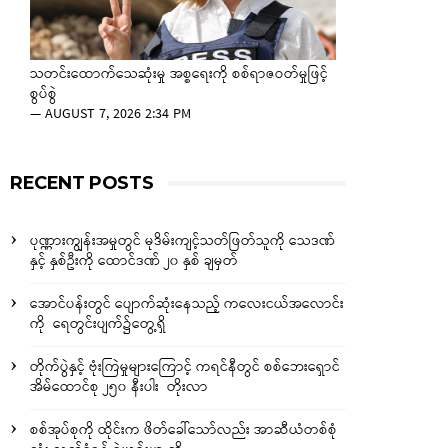
သတင်းထောက်သေဆုံးမှု အစ္စရေးကို စစ်ရာဇဝတ်မှုဖြင့်
စွပ်စွဲ
—
AUGUST 7, 2026 2:34 PM
RECENT POSTS
ပုဏ္ဏားကျွန်းအမှုတွင် မုဒိမ်းကျင့်သတ်ဖြတ်သူကို သေဒဏ်
နှင့် နှစ်ဦးကို ထောင်ဒဏ် ၂၀ နှစ် ချမှတ်
အောင်ပန်းတွင် ပျောက်ဆုံးနေသည့် ကလေးငယ်အလောင်း
ကို ရေတွင်းပျက်၌တွေ့ရှိ
တိုက်ပွဲနှင့် ဗုံးကြဲမှုများကြောင့် ကရင်နီတွင် စစ်ဘေးရှောင်
အိမ်ထောင်စု ၂၅၀ နီးပါး တိုးလာ
စစ်အုပ်စုကို ထိုင်းက ဖိတ်ခေါ်သော်လည်း အာဆီယံတစ်စုံ