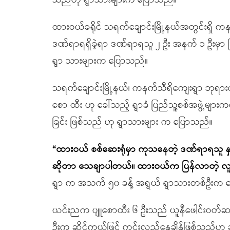
သည်ဟု ရွာသားများက ပြောသည်။
ထားဝယ်ခရိုင် သရက်ချောင်းမြို့နယ်အတွင်းရှိ ကနက
ဒဏ်ရာရရှိခဲ့ရာ ဒဏ်ရာရသူ ၂ ဦး အနက် ၁ ဦးမှာ
ရွာ သားများက ပြောသည်။
သရက်ချောင်းမြို့နယ်၊ ကနက်သီရိကျေးရွာ ဘုရားက
စော ထီး ဟု ခေါ်သည့် ရွာခံ ပြည်သူ့စစ်အဖွဲ့မျာ
ခြင်း ဖြစ်သည် ဟု ရွာသားများ က ပြောသည်။
“ထားဝယ် စစ်ဆေးရုံမှာ ကုသနေတဲ့ ဒဏ်ရာရသူ နှ
ဆိုတာ သေချာပါတယ်။ ထားဝယ်က ပြန်လာတဲ့ လူနာ
ရွာ က အသက် ၅၀ ခန့် အရွယ် ရွာသားတစ်ဦးက 
ယင်းညက ပျူစောထီး ၆ ဦးသည် ယူနီဖေါင်းဝတ်ဆင်ပ
ဦးက ဆိုင်ကယ်ဖြင့် ကင်းလှည့်နေချိန်ဖြစ်သည်ဟု