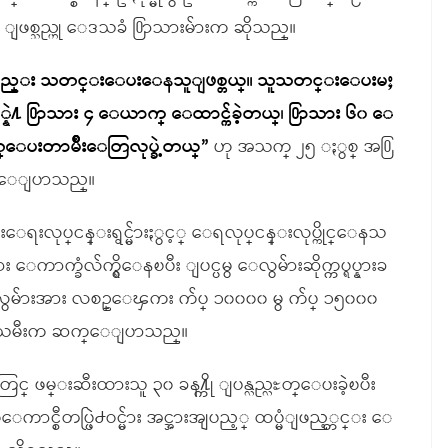
ဖစ္သည္ဟု ေဒသခံ ႐ြာသားမ်ားက ဆိုသည္။
ပီး စစ္တပ္ကိုလည္း သတင္းေပးေနသူျဖစ္တယ္။ သူသတင္းေပးမႈ
ဲ႔ ႐ြာသား ၄ ေယာက္ ေထာင္က်ခဲ့တယ္၊ ႐ြာသား ၆၀ ေ
ႊတ္ေပးတာမ်ိဳးေတြလုပ္ခဲ့တယ္”
ဟု အသက္ ၂၅ ႏွစ္ အ႐ြ
ဦးက ေျပာသည္။
ေရးလုပ္ငန္းရွင္မ်ားႏွင့္ ေရလုပ္ငန္းလုပ္ကိုင္ေနသ
ခံလ်က္ရွိေနၿပီး ျပင္ပမွ ေလွမ်ားဆိုက္ကပ္ရပ္နားခ
လွမ်ားအား လစဥ္ေၾကး က်ပ္ ၁၀၀၀၀ မွ က်ပ္ ၁၅၀၀၀
မ်ိဳးသမီးက ဆက္ေျပာသည္။
္ ဖမ္းဆီးထားသူ ၃၀ ခန႔္ကို ျပန္လည္လႊတ္ေပးခဲ့ၿပီး
စ္ေကာင္စီတပ္ဖြဲ႕ဝင္မ်ား အင္အားအျပည့္ ထပ္မံျဖည့္တင္း ေ