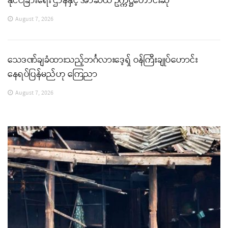
နိုင်ငံခြားရေး ဌာနနှင့် အာဆီယံ ဥက္ကဋ္ဌတောင်းဆို
August 7, 2026
သေဒဏ်ချခံထားသည့်ဘင်္ဂလားဒေ့ရှ် ဝန်ကြီးချုပ်ဟောင်း
နေရပ်ပြန်မည်ဟု ကြေညာ
August 7, 2026