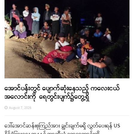
အောင်ပန်းတွင် ပျောက်ဆုံးနေသည့် ကလေးငယ်
အလောင်းကို ရေတွင်းပျက်၌တွေ့ရှိ
August 7, 2026
ဒေါ်အောင်ဆန်းစုကြည်အား ချွင်းချက်မရှိ လွှတ်ပေးရန် US