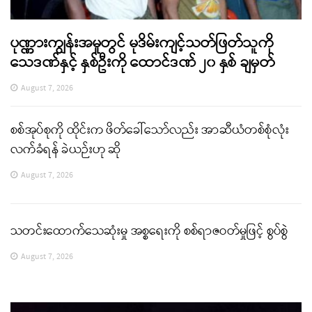
ပုဏ္ဏားကျွန်းအမှုတွင် မုဒိမ်းကျင့်သတ်ဖြတ်သူကို
သေဒဏ်နှင့် နှစ်ဦးကို ထောင်ဒဏ် ၂၀ နှစ် ချမှတ်
August 7, 2026
စစ်အုပ်စုကို ထိုင်းက ဖိတ်ခေါ်သော်လည်း အာဆီယံတစ်စုံလုံး
လက်ခံရန် ခဲယဉ်းဟု ဆို
August 7, 2026
သတင်းထောက်သေဆုံးမှု အစ္စရေးကို စစ်ရာဇဝတ်မှုဖြင့် စွပ်စွဲ
August 7, 2026