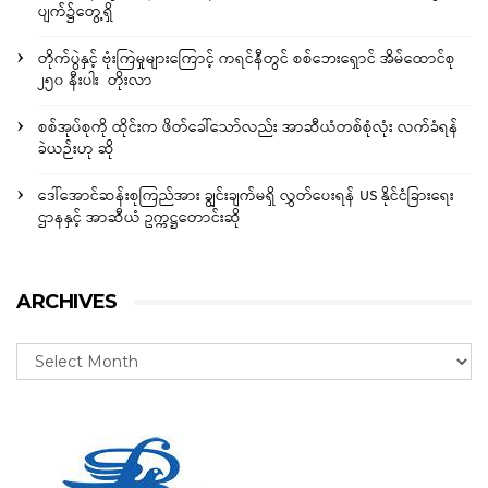
ပျက်၌တွေ့ရှိ
တိုက်ပွဲနှင့် ဗုံးကြဲမှုများကြောင့် ကရင်နီတွင် စစ်ဘေးရှောင် အိမ်ထောင်စု
၂၅၀ နီးပါး တိုးလာ
စစ်အုပ်စုကို ထိုင်းက ဖိတ်ခေါ်သော်လည်း အာဆီယံတစ်စုံလုံး လက်ခံရန်
ခဲယဉ်းဟု ဆို
ဒေါ်အောင်ဆန်းစုကြည်အား ချွင်းချက်မရှိ လွှတ်ပေးရန် US နိုင်ငံခြားရေး
ဌာနနှင့် အာဆီယံ ဥက္ကဋ္ဌတောင်းဆို
ARCHIVES