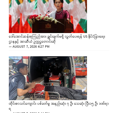
ဒေါ်အောင်ဆန်းစုကြည်အား ချွင်းချက်မရှိ လွှတ်ပေးရန် US နိုင်ငံခြားရေး
ဌာနနှင့် အာဆီယံ ဥက္ကဋ္ဌတောင်းဆို
—
AUGUST 7, 2026 4:27 PM
ထိုင်းစာသင်ကျောင်း ပစ်ခတ်မှု အနည်းဆုံး ၇ ဦး သေဆုံး ပြီး၁၅ ဦး ဒဏ်ရာ
ရ