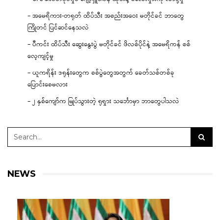
– အမေရိကား-တရုတ် ထိပ်သီး အစည်းအဝေး မတိုင်ခင် ဘာတွေ
ကြိုတင် ပြင်ဆင်နေသလဲ
– ပီကင်း ထိပ်သီး ဆွေးနွေးပွဲ မတိုင်ခင် ဖိလစ်ပိုင်နဲ့ အမေရိကန် စစ်
လေ့ကျင့်မှု
– ယူကရိန်း ဒရုန်းတွေက စစ်ပွဲတွေအတွက် ခေတ်သစ်တစ်ခု
ပြောင်းစေမလား
– ၂ နှစ်ကျော်က မြုပ်သွားတဲ့ ရုရှား သင်္ဘောမှာ ဘာတွေပါသလဲ
NEWS