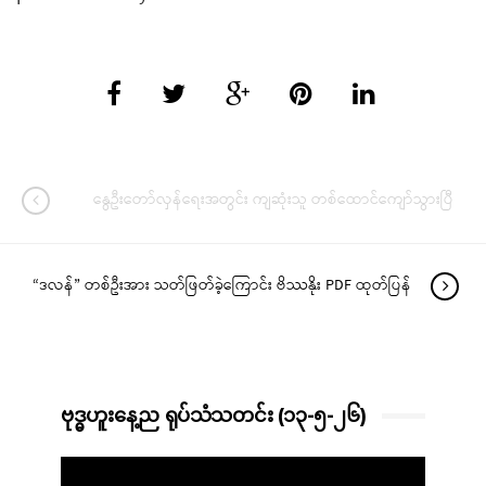
နွေဦးတော်လှန်ရေးအတွင်း ကျဆုံးသူ တစ်‌ထောင်ကျော်သွားပြီ
“ဒလန်” တစ်ဦးအား သတ်ဖြတ်ခဲ့ကြောင်း ဗိဿနိုး PDF ထုတ်ပြန်
ဗုဒ္ဓဟူးနေ့ည ရုပ်သံသတင်း (၁၃-၅-၂၆)