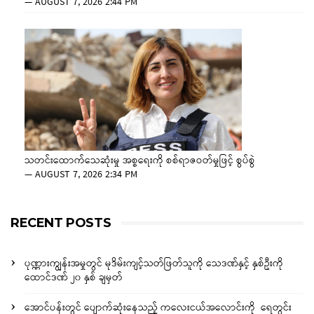
—
AUGUST 7, 2026 2:44 PM
သတင်းထောက်သေဆုံးမှု အစ္စရေးကို စစ်ရာဇဝတ်မှုဖြင့် စွပ်စွဲ
—
AUGUST 7, 2026 2:34 PM
RECENT POSTS
ပုဏ္ဏားကျွန်းအမှုတွင် မုဒိမ်းကျင့်သတ်ဖြတ်သူကို သေဒဏ်နှင့် နှစ်ဦးကို
ထောင်ဒဏ် ၂၀ နှစ် ချမှတ်
အောင်ပန်းတွင် ပျောက်ဆုံးနေသည့် ကလေးငယ်အလောင်းကို ရေတွင်း