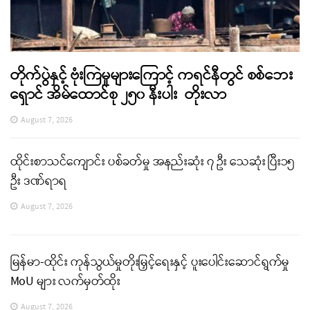
တိုက်ပွဲနှင့် ဗုံးကြဲမှုများကြောင့် ကရင်နီတွင် စစ်ဘေး
ရှောင် အိမ်ထောင်စု ၂၅၀ နီးပါး တိုးလာ
August 7, 2026
ထိုင်းစာသင်ကျောင်း ပစ်ခတ်မှု အနည်းဆုံး ၇ ဦး သေဆုံး ပြီး၁၅
ဦး ဒဏ်ရာရ
August 7, 2026
မြန်မာ-ထိုင်း ကုန်သွယ်မှုတိုးမြှင့်ရေးနှင့် ပူးပေါင်းဆောင်ရွက်မှု
MoU များ လက်မှတ်ထိုး
August 7, 2026