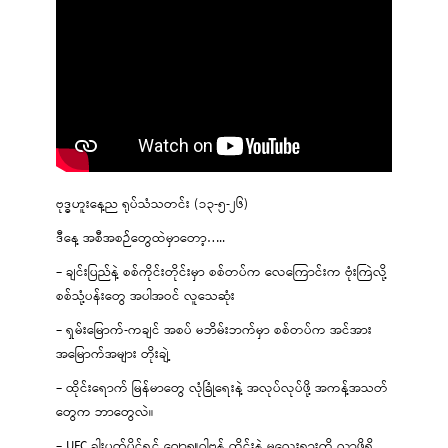
ဗုဒ္ဓဟူးနေ့ည ရုပ်သံသတင်း (၁၃-၅-၂၆)
ဒီနေ့ အစီအစဉ်တွေထဲမှာတော့…..
– ချင်းပြည်နဲ့ စစ်ကိုင်းတိုင်းမှာ စစ်တပ်က လေကြောင်းက ဗုံးကြဲလို့
စစ်သုံ့ပန်းတွေ အပါအဝင် လူသေဆုံး
– ရှမ်းမြောက်-ကချင် အစပ် မဘိမ်းဘက်မှာ စစ်တပ်က အင်အား
အမြောက်အများ တိုးချဲ့
– ထိုင်းရောက် မြန်မာတွေ လုံခြုံရေးနဲ့ အလုပ်လုပ်ဖို့ အကန့်အသတ်
တွေက ဘာတွေလဲ။
– UFC ခါးပတ်ပိုင်ရှင် ဂျော့ရှူဝါဗန် ထိုင်းနဲ့ မလေးရှားကို လာဖို့ရှိ