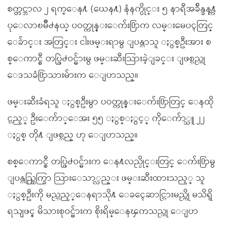
စက္တင္ဘာလ ၂ ရက္ေန႔ (ယေန႔) နံနက္ပိုင္း ၅ နာရီအခ်ိန္ခန႔္က
ပုေလာၿမိဳ႕နယ္ ပဝတ္ကုန္းေက်း႐ြာက လမ္းမေပၚတြင္
ေခ်ာင္း အတြင္း ငါးဖမ္းရာမွ ျပန္လာသူ ႏွစ္ဦးအား စ
စ္ေကာင္စီ တပ္ဖြဲ႕ဝင္မ်ားမွ ဖမ္းဆီးသြားခဲ့ျခင္း ျဖစ္သည္ဟု
ေဒသခံ႐ြာသားမ်ားက ေျပာသည္။
ဖမ္းဆီးခံရသူ ႏွစ္ဦးမွာ ပဝတ္ကုန္းေက်း႐ြာတြင္ ေနထို
င္သည့္ ဦးေက်ာ္ေအး ၅၅ ႏွစ္ႏွင့္ ကိုေက်ာ္သူ ၂၂
ႏွစ္ တို႔ ျဖစ္သည္ ဟု ေျပာသည္။
စစ္ေကာင္စီ တပ္ဖြဲ႕ဝင္မ်ားက ေန႔လည္ပိုင္းတြင္ ေက်း႐ြာမွ
ျပန္လည္ထြက္ခြာ သြားေသာ္လည္း ဖမ္းဆီးထားသည့္ သူ
ႏွစ္ဦးကို မည္သည့္ေနရာသို႔ ေခၚေဆာင္သြားမည္ကို မသိရွိ
ရသျဖင့္ မိသားစုဝင္မ်ားက စိုးရိမ္ေနၾကသည္ဟု ေျပာ