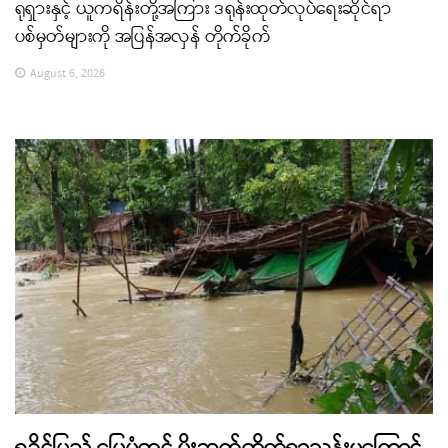
ရုရှားနှင့် ယူကရိန်းတို့အကြား ဒရုန်းထုတ်လုပ်ရေးဆိုင်ရာ
ပစ်မှတ်များကို အပြန်အလှန် တိုက်ခိုက်
August 6, 2026