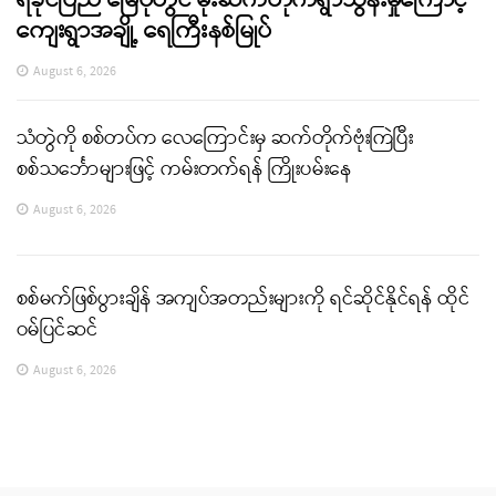
ရခိုင်ပြည် မြေပုံတွင် မိုးဆက်တိုက်ရွာသွန်းမှုကြောင့်
ကျေးရွာအချို့ ရေကြီးနစ်မြုပ်
August 6, 2026
သံတွဲကို စစ်တပ်က လေကြောင်းမှ ဆက်တိုက်ဗုံးကြဲပြီး
စစ်သင်္ဘောများဖြင့် ကမ်းတက်ရန် ကြိုးပမ်းနေ
August 6, 2026
စစ်မက်ဖြစ်ပွားချိန် အကျပ်အတည်းများကို ရင်ဆိုင်နိုင်ရန် ထိုင်
ဝမ်ပြင်ဆင်
August 6, 2026