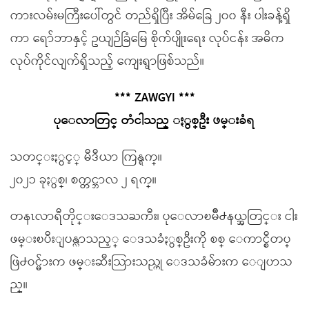
ကားလမ်းမကြီးပေါ်တွင် တည်ရှိပြီး အိမ်ခြေ ၂၀၀ နီး ပါးခန့်ရှိ
ကာ ရော်ဘာနှင့် ဥယျဉ်ခြံမြေ စိုက်ပျိုးရေး လုပ်ငန်း အဓိက
လုပ်ကိုင်လျက်ရှိသည့် ကျေးရွာဖြစ်သည်။
*** ZAWGYI ***
ပုေလာတြင္ တံငါသည္ ႏွစ္ဦး ဖမ္းခံရ
သတင္းႏွင့္ မီဒီယာ ကြန္ရက္။
၂၀၂၁ ခုႏွစ္၊ စက္တင္ဘာလ ၂ ရက္။
တနၤလာရီတိုင္းေဒသႀကီး၊ ပုေလာၿမိဳ႕နယ္အတြင္း ငါး
ဖမ္းၿပီးျပန္လာသည့္ ေဒသခံႏွစ္ဦးကို စစ္ ေကာင္စီတပ္
ဖြဲ႕ဝင္မ်ားက ဖမ္းဆီးသြားသည္ဟု ေဒသခံမ်ားက ေျပာသ
ည္။