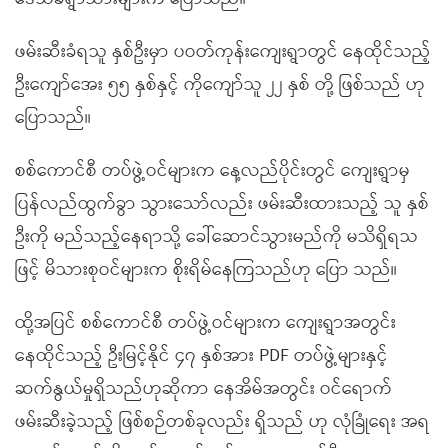
ဖမ်းဆီးခံရသူ နှစ်ဦးမှာ ပဝတ်ကုန်းကျေးရွာတွင် နေထိုင်သည့်
ဦးကျော်အေး ၅၅ နှစ်နှင့် ကိုကျော်သူ ၂၂ နှစ် တို့ ဖြစ်သည် ဟု
ပြောသည်။
စစ်ကောင်စီ တပ်ဖွဲ့ဝင်များက နေ့လည်ပိုင်းတွင် ကျေးရွာမှ
ပြန်လည်ထွက်ခွာ သွားသော်လည်း ဖမ်းဆီးထားသည့် သူ နှစ်
ဦးကို မည်သည့်နေရာသို့ ခေါ်ဆောင်သွားမည်ကို မသိရှိရသ
ဖြင့် မိသားစုဝင်များက စိုးရိမ်နေကြသည်ဟု ပြော သည်။
ထို့အပြင် စစ်ကောင်စီ တပ်ဖွဲ့ဝင်များက ကျေးရွာအတွင်း
နေထိုင်သည့် ဦးမြင့်နိုင် ၄၇ နှစ်အား PDF တပ်ဖွဲ့များနှင့်
ဆက်နွယ်မှုရှိသည်ဟုဆိုကာ နေအိမ်အတွင်း ဝင်ရောက်
ဖမ်းဆီးခဲ့သည့် ဖြစ်စဉ်တစ်ခုလည်း ရှိသည် ဟု လုံခြုံရေး အရ