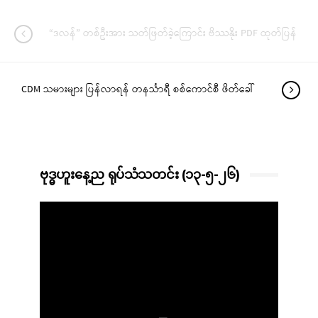
“ဒလန်” တစ်ဦးအား သတ်ဖြတ်ခဲ့ကြောင်း ဗိဿနိုး PDF ထုတ်ပြန်
CDM သမားများ ပြန်လာရန် တနင်္သာရီ စစ်ကောင်စီ ဖိတ်ခေါ်
ဗုဒ္ဓဟူးနေ့ည ရုပ်သံသတင်း (၁၃-၅-၂၆)