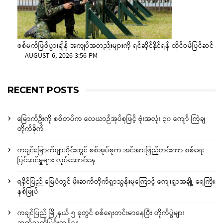
စစ်မက်ဖြစ်ပွားချိန် အကျပ်အတည်းများကို ရင်ဆိုင်နိုင်ရန် ထိုင်ဝမ်ပြင်ဆင်
—
AUGUST 6, 2026 3:56 PM
RECENT POSTS
မြောက်ဦးကို စစ်တပ်က လေယာဉ်အုပ်စုဖြင့် ဗုံးအလုံး ၃၀ ကျော် ကြဲချ
တိုက်ခိုက်
ကချင်မြောက်ဖျားပိုင်းတွင် စစ်အုပ်စုက အင်အားဖြည့်တင်းကာ စစ်ရေး
ပြင်ဆင်မှုများ လုပ်ဆောင်နေ
ရခိုင်ပြည် မြေပုံတွင် မိုးဆက်တိုက်ရွာသွန်းမှုကြောင့် ကျေးရွာအချို့ ရေကြီး
နစ်မြုပ်
ကချင်ပြည် မြို့နယ် ၅ ခုတွင် စစ်ရေးတင်းမာနေပြီး တိုက်ပွဲများ