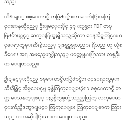
သည္။
ထို႔အျပင္ စစ္ေကာင္စီ တပ္ဖြဲ႕ဝင္မ်ားက ေက်း႐ြာအတြ
င္းေနထိုင္သည့္ ဦးျမင့္ႏိုင္ ၄၇ ႏွစ္အား PDF တပ္
ဖြဲ႕မ်ားႏွင့္ ဆက္ႏြယ္မႈရွိသည္ဟုဆိုကာ ေနအိမ္အတြင္း ဝ
င္ေရာက္ဖမ္းဆီးခဲ့သည့္ ျဖစ္စဥ္တစ္ခုလည္း ရွိသည္ ဟု လုံၿ
ခဳံေရး အရ အမည္မေဖာ္လိုသည့္ ပဝတ္ကုန္း႐ြာသား တစ္ဦး
က ေျပာသည္။
ဦးျမင့္ႏိုင္သည္ စစ္ေကာင္စီတပ္ဖြဲ႕ဝင္မ်ား ဝင္ေရာက္ဖမ္း
ဆီးခ်ိန္တြင္ အိမ္ေပၚမွ ခုန္ခ်ထြက္ေျပးခဲ့ရာ စစ္ေကာင္စီ ဘ
က္က ေသနတ္ျဖင့္ ႏွစ္ခ်က္ပစ္ခတ္ခဲ့သည့္အတြက္ လက္ေမာ
င္းက်ည္ထိဒဏ္ရာျဖင့္ ထြက္ေျပး လြတ္ေျမာက္ သြား
သည္ ဟု အဆိုပါ႐ြာသားက ေျပာသည္။