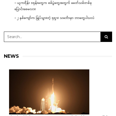
– ယူကရိန်း ဒရုန်းတွေက စစ်ပွဲတွေအတွက် ခေတ်သစ်တစ်ခု
ပြောင်းစေမလား
– ၂ နှစ်ကျော်က မြုပ်သွားတဲ့ ရုရှား သင်္ဘောမှာ ဘာတွေပါသလဲ
NEWS