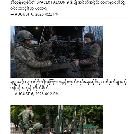
အီလွန်မာ့စ်ခ်၏ SPACEX FALCON 9 ဒုံးပျံ အစိတ်အပိုင်း လကမ္ဘာပေါ်သို့
ဝင်ဆောင့်မိဟု ယူဆရ
—
AUGUST 6, 2026 4:21 PM
ရုရှားနှင့် ယူကရိန်းတို့အကြား ဒရုန်းထုတ်လုပ်ရေးဆိုင်ရာ ပစ်မှတ်များကို
အပြန်အလှန် တိုက်ခိုက်
—
AUGUST 6, 2026 4:12 PM