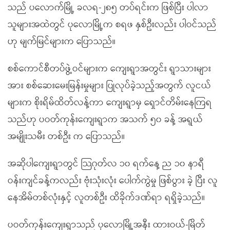
သည် ပလောက်မြို့ ခလရ-၂၈၅ တပ်ရင်းက ဖြစ်ပြီး ပါလာ
သူများအထဲတွင် ပုလောမြို့က စရဖ နှစ်ဦးလည်း ပါဝင်သည်
ဟု မျက်မြင်များက ပြောသည်။
စစ်ကောင်စီတပ်ဖွဲ့ဝင်များက ကျေးရွာအတွင်း ရွာသားများ
အား စစ်ဆေးမေးမြန်းမှုများ ပြုလုပ်ခဲ့သည့်အတွက် လူငယ်
များက စိုးရိမ်ထိတ်လန့်ကာ ကျေးရွာမှ ရှောင်တိမ်းနေကြရ
သည်ဟု ပဝတ်ကုန်းကျေးရွာက အသက် ၅၀ ခန့် အရွယ်
အမျိုးသမီး တစ်ဦး က ပြောသည်။
အဆိုပါကျေးရွာတွင် သြဂုတ်လ ၁၀ ရက်နေ့ ည ၁၀ နာရီ
ဝန်းကျင်ခန့်ကလည်း ဗုံးသုံးလုံး ပေါက်ကွဲမှု ဖြစ်ပွား ခဲ့ ပြီး လူ
နေအိမ်တစ်လုံးနှင့် လူတစ်ဦး ထိခိုက်ဒဏ်ရာ ရရှိခဲ့သည်။
ပဝတ်ကုန်းကျေးရွာသည် ပုလောမြို့အနီး ထားဝယ်-မြိတ်