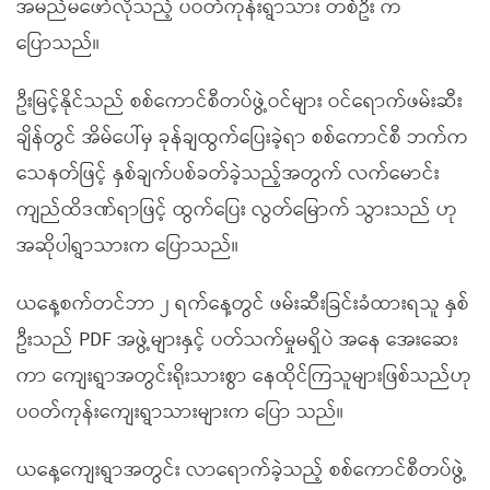
အမည်မဖော်လိုသည့် ပဝတ်ကုန်းရွာသား တစ်ဦး က
ပြောသည်။
ဦးမြင့်နိုင်သည် စစ်ကောင်စီတပ်ဖွဲ့ဝင်များ ဝင်ရောက်ဖမ်းဆီး
ချိန်တွင် အိမ်ပေါ်မှ ခုန်ချထွက်ပြေးခဲ့ရာ စစ်ကောင်စီ ဘက်က
သေနတ်ဖြင့် နှစ်ချက်ပစ်ခတ်ခဲ့သည့်အတွက် လက်မောင်း
ကျည်ထိဒဏ်ရာဖြင့် ထွက်ပြေး လွတ်မြောက် သွားသည် ဟု
အဆိုပါရွာသားက ပြောသည်။
ယနေ့စက်တင်ဘာ ၂ ရက်နေ့တွင် ဖမ်းဆီးခြင်းခံထားရသူ နှစ်
ဦးသည် PDF အဖွဲ့များနှင့် ပတ်သက်မှုမရှိပဲ အနေ အေးဆေး
ကာ ကျေးရွာအတွင်းရိုးသားစွာ နေထိုင်ကြသူများဖြစ်သည်ဟု
ပဝတ်ကုန်းကျေးရွာသားများက ပြော သည်။
ယနေ့ကျေးရွာအတွင်း လာရောက်ခဲ့သည့် စစ်ကောင်စီတပ်ဖွဲ့