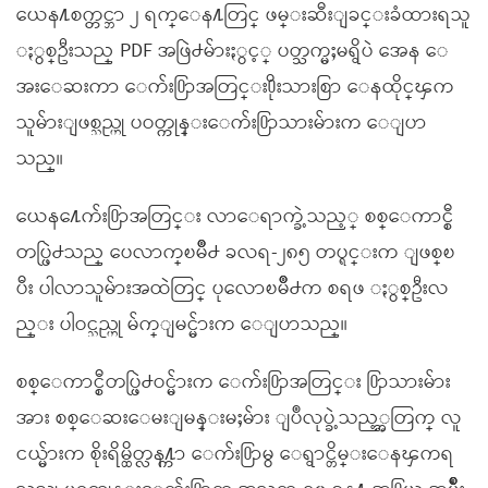
ယေန႔စက္တင္ဘာ ၂ ရက္ေန႔တြင္ ဖမ္းဆီးျခင္းခံထားရသူ
ႏွစ္ဦးသည္ PDF အဖြဲ႕မ်ားႏွင့္ ပတ္သက္မႈမရွိပဲ အေန ေ
အးေဆးကာ ေက်း႐ြာအတြင္း႐ိုးသားစြာ ေနထိုင္ၾက
သူမ်ားျဖစ္သည္ဟု ပဝတ္ကုန္းေက်း႐ြာသားမ်ားက ေျပာ
သည္။
ယေန႔ေက်း႐ြာအတြင္း လာေရာက္ခဲ့သည့္ စစ္ေကာင္စီ
တပ္ဖြဲ႕သည္ ပေလာက္ၿမိဳ႕ ခလရ-၂၈၅ တပ္ရင္းက ျဖစ္ၿ
ပီး ပါလာသူမ်ားအထဲတြင္ ပုေလာၿမိဳ႕က စရဖ ႏွစ္ဦးလ
ည္း ပါဝင္သည္ဟု မ်က္ျမင္မ်ားက ေျပာသည္။
စစ္ေကာင္စီတပ္ဖြဲ႕ဝင္မ်ားက ေက်း႐ြာအတြင္း ႐ြာသားမ်ား
အား စစ္ေဆးေမးျမန္းမႈမ်ား ျပဳလုပ္ခဲ့သည့္အတြက္ လူ
ငယ္မ်ားက စိုးရိမ္ထိတ္လန႔္ကာ ေက်း႐ြာမွ ေရွာင္တိမ္းေနၾကရ