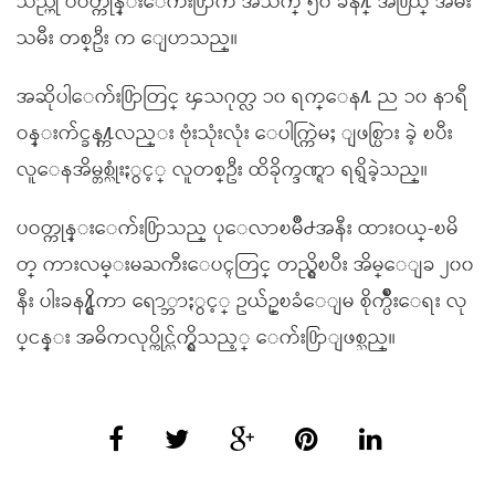
သည္ဟု ပဝတ္ကုန္းေက်း႐ြာက အသက္ ၅၀ ခန႔္ အ႐ြယ္ အမ်ိဳး
သမီး တစ္ဦး က ေျပာသည္။
အဆိုပါေက်း႐ြာတြင္ ၾသဂုတ္လ ၁၀ ရက္ေန႔ ည ၁၀ နာရီ
ဝန္းက်င္ခန႔္ကလည္း ဗုံးသုံးလုံး ေပါက္ကြဲမႈ ျဖစ္ပြား ခဲ့ ၿပီး
လူေနအိမ္တစ္လုံးႏွင့္ လူတစ္ဦး ထိခိုက္ဒဏ္ရာ ရရွိခဲ့သည္။
ပဝတ္ကုန္းေက်း႐ြာသည္ ပုေလာၿမိဳ႕အနီး ထားဝယ္-ၿမိ
တ္ ကားလမ္းမႀကီးေပၚတြင္ တည္ရွိၿပီး အိမ္ေျခ ၂၀၀
နီး ပါးခန႔္ရွိကာ ေရာ္ဘာႏွင့္ ဥယ်ဥ္ၿခံေျမ စိုက္ပ်ိဳးေရး လု
ပ္ငန္း အဓိကလုပ္ကိုင္လ်က္ရွိသည့္ ေက်း႐ြာျဖစ္သည္။