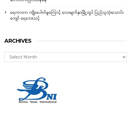
ဆက်လက်ပြင်းထန်နေ
ရေကာတာ ကျိုးပေါက်မှုကြောင့် လေးမျက်နှာမြို့တွင် ပြည်သူသုံးသောင်း
ကျော် ရေဘေးသင့်
ARCHIVES