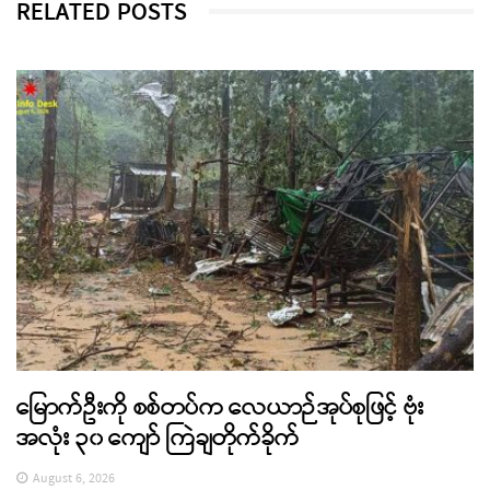
RELATED POSTS
မြောက်ဦးကို စစ်တပ်က လေယာဉ်အုပ်စုဖြင့် ဗုံး
အလုံး ၃၀ ကျော် ကြဲချတိုက်ခိုက်
August 6, 2026