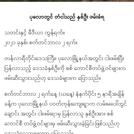
ပုလောတွင် တံငါသည် နှစ်ဦး ဖမ်းခံရ
သတင်းနှင့် မီဒီယာ ကွန်ရက်။
၂၀၂၁ ခုနှစ်၊ စက်တင်ဘာလ ၂ ရက်။
တင်္နလာရီတိုင်းဒေသကြီး၊ ပုလောမြို့နယ်အတွင်း ငါးဖမ်းပြီး
ပြန်လာသည့် ဒေသခံနှစ်ဦးကို စစ် ကောင်စီတပ်ဖွဲ့ဝင်များက
ဖမ်းဆီးသွားသည်ဟု ဒေသခံများက ပြောသည်။
စက်တင်ဘာလ ၂ ရက်နေ့ (ယနေ့) နံနက်ပိုင်း ၅ နာရီအချိန်
ခန့်က ပုလောမြို့နယ် ပဝတ်ကုန်းကျေးရွာက လမ်းမပေါ်တွင်
ချောင်း အတွင်း ငါးဖမ်းရာမှ ပြန်လာသူ နှစ်ဦးအား စစ်
ကောင်စီ တပ်ဖွဲ့ဝင်များမှ ဖမ်းဆီးသွားခဲ့ခြင်း ဖြစ်သည်ဟု
ဒေသခံရွာသားများက ပြောသည်။