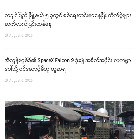
ကချင်ပြည် မြို့နယ် ၅ ခုတွင် စစ်ရေးတင်းမာနေပြီး တိုက်ပွဲများ
ဆက်လက်ပြင်းထန်နေ
August 6, 2026
အီလွန်မာ့စ်ခ်၏ SpaceX Falcon 9 ဒုံးပျံ အစိတ်အပိုင်း လကမ္ဘာ
ပေါ်သို့ ဝင်ဆောင့်မိဟု ယူဆရ
August 6, 2026