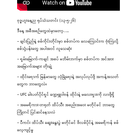
ဗုဒ္ဓဟူးနေ့ည ရုပ်သံသတင်း (၁၃-၅-၂၆)
ဒီနေ့ အစီအစဉ်တွေထဲမှာတော့…..
– ချင်းပြည်နဲ့ စစ်ကိုင်းတိုင်းမှာ စစ်တပ်က လေကြောင်းက ဗုံးကြဲလို့
စစ်သုံ့ပန်းတွေ အပါအဝင် လူသေဆုံး
– ရှမ်းမြောက်-ကချင် အစပ် မဘိမ်းဘက်မှာ စစ်တပ်က အင်အား
အမြောက်အများ တိုးချဲ့
– ထိုင်းရောက် မြန်မာတွေ လုံခြုံရေးနဲ့ အလုပ်လုပ်ဖို့ အကန့်အသတ်
တွေက ဘာတွေလဲ။
– UFC ခါးပတ်ပိုင်ရှင် ဂျော့ရှူဝါဗန် ထိုင်းနဲ့ မလေးရှားကို လာဖို့ရှိ
– အမေရိကား-တရုတ် ထိပ်သီး အစည်းအဝေး မတိုင်ခင် ဘာတွေ
ကြိုတင် ပြင်ဆင်နေသလဲ
– ပီကင်း ထိပ်သီး ဆွေးနွေးပွဲ မတိုင်ခင် ဖိလစ်ပိုင်နဲ့ အမေရိကန် စစ်
လေ့ကျင့်မှု