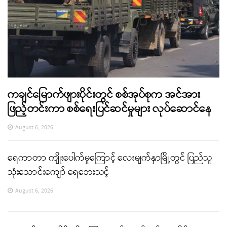
ကချင်မြောက်ဖျားပိုင်းတွင် စစ်အုပ်စုက အင်အား
ဖြည့်တင်းကာ စစ်ရေးပြင်ဆင်မှုများ လုပ်ဆောင်နေ
August 6, 2026
ရေကာတာ ကျိုးပေါက်မှုကြောင့် လေးမျက်နှာမြို့တွင် ပြည်သူ
သုံးသောင်းကျော် ရေဘေးသင့်
August 6, 2026