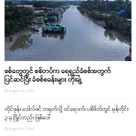
စစ်တွေတွင် စစ်တပ်က ရေရှည်ခံစစ်အတွက်
ပြင်ဆင်ပြီး ခံစစ်စခန်းများ တိုးချဲ့
August 10, 2026
တိုင်ဖုန်း ဒေါလ်ဖင် တရုတ်သို့ ဝင်ရောက်၊ ပစိဖိတ်တွင် မုန်တိုင်း
၃ ခု ပြိုင်တည်း ဖြစ်ပေါ်
August 10, 2026