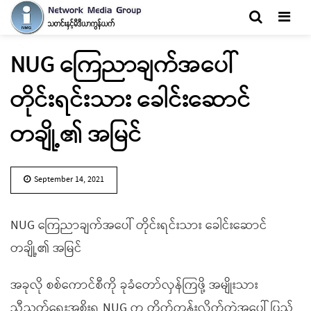
Men
NUG ကြေညာချက်အပေါ်
တိုင်းရင်းသား ခေါင်းဆောင်
တချို့၏ အမြင်
September 14, 2021
NUG ကြေညာချက်အပေါ် တိုင်းရင်းသား ခေါင်းဆောင်
တချို့၏ အမြင်
အခုလို စစ်ကောင်စီကို ခုခံတော်လှန်ကြဖို့ အမျိုးသား
ညီညွတ်ရေးအစိုးရ NUG က တိုက်တွန်းလိုက်တဲ့အပေါ် ပြည်