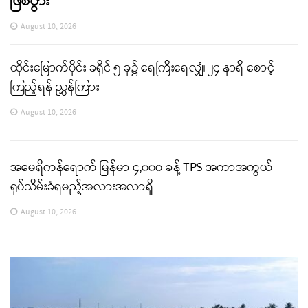
ဖြစ်ပွား
August 10, 2026
ထိုင်းမြောက်ပိုင်း ခရိုင် ၅ ခု၌ ရေကြီးရေလျှံ၊ ၂၄ နာရီ စောင့်
ကြည့်ရန် ညွှန်ကြား
August 10, 2026
အမေရိကန်ရောက် မြန်မာ ၄,၀၀၀ ခန့် TPS အကာအကွယ်
ရုပ်သိမ်းခံရမည့်အလားအလာရှိ
August 10, 2026