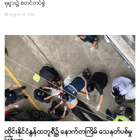
ရုရှား၌ စတင်တပ်စွဲ
August 10, 2026
ထိုင်းနိုင်ငံနွန်ထဘူရီ၌ နောက်တကြိမ် သေနတ်ပစ်မှု