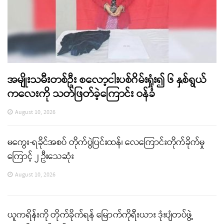
အမျိုးသမီးတစ်ဦး စလော့ငါးပစ်ဂိမ်းရှုံး၍ ၆ နှစ်ရွယ်
ကလေးကို သတ်ဖြတ်ခဲ့ကြောင်း ဝန်ခံ
August 10, 2026
မကွေး-ရခိုင်အစပ် တိုက်ပွဲပြင်းထန်၊ လေကြောင်းတိုက်ခိုက်မှု
ကြောင့် ၂ ဦးသေဆုံး
August 10, 2026
ယူကရိန်းကို တိုက်ခိုက်ရန် မြောက်ကိုရီးယား ဒုံးပျံတပ်ဖွဲ့