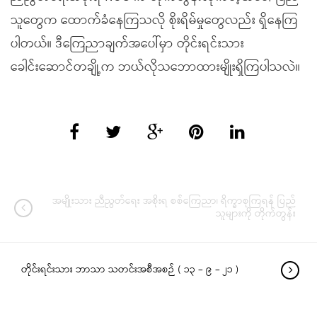
သူတွေက ထောက်ခံနေကြသလို စိုးရိမ်မှုတွေလည်း ရှိနေကြ
ပါတယ်။ ဒီကြေညာချက်အပေါ်မှာ တိုင်းရင်းသား
ခေါင်းဆောင်တချို့က ဘယ်လိုသဘောထားမျိုးရှိကြပါသလဲ။
အမျိုးသား ညီညွတ်ရေး အစိုးရ စစ်ကြေညာ၊ ရိက္ခာစုကြရန် ပြည်
သူများကို တိုက်တွန်း
တိုင်းရင်းသား ဘာသာ သတင်းအစီအစဉ် ( ၁၃ – ၉ – ၂၁ )