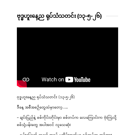
ဗုဒ္ဓဟူးနေ့ည ရုပ်သံသတင်း (၁၃-၅-၂၆)
ဗုဒ္ဓဟူးနေ့ည ရုပ်သံသတင်း (၁၃-၅-၂၆)
ဒီနေ့ အစီအစဉ်တွေထဲမှာတော့…..
– ချင်းပြည်နဲ့ စစ်ကိုင်းတိုင်းမှာ စစ်တပ်က လေကြောင်းက ဗုံးကြဲလို့
စစ်သုံ့ပန်းတွေ အပါအဝင် လူသေဆုံး