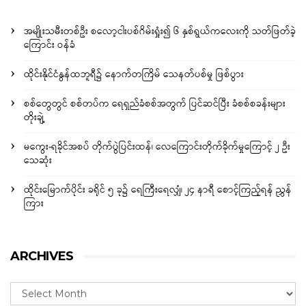
အမျိုးသမီးတစ်ဦး စလော့ငါးပစ်ဂိမ်းရှုံး၍ ၆ နှစ်ရွယ်ကလေးကို သတ်ဖြတ်ခဲ့
ကြောင်း ဝန်ခံ
ထိုင်းနိုင်ငံနွန်ထဘူရီ၌ နောက်တကြိမ် သေနတ်ပစ်မှု ဖြစ်ပွား
စစ်တွေတွင် စစ်တပ်က ရေရှည်ခံစစ်အတွက် ပြင်ဆင်ပြီး ခံစစ်စခန်းများ
တိုးချဲ့
မကွေး-ရခိုင်အစပ် တိုက်ပွဲပြင်းထန်၊ လေကြောင်းတိုက်ခိုက်မှုကြောင့် ၂ ဦး
သေဆုံး
ထိုင်းမြောက်ပိုင်း ခရိုင် ၅ ခု၌ ရေကြီးရေလျှံ၊ ၂၄ နာရီ စောင့်ကြည့်ရန် ညွှန်
ကြား
ARCHIVES