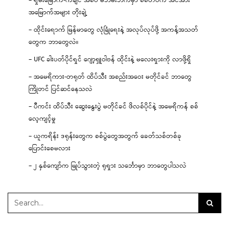
– ရှမ်းမြောက်-ကချင် အစပ် မဘိမ်းဘက်မှာ စစ်တပ်က အင်အား
အမြောက်အများ တိုးချဲ့
– ထိုင်းရောက် မြန်မာတွေ လုံခြုံရေးနဲ့ အလုပ်လုပ်ဖို့ အကန့်အသတ်
တွေက ဘာတွေလဲ။
– UFC ခါးပတ်ပိုင်ရှင် ဂျော့ရှူဝါဗန် ထိုင်းနဲ့ မလေးရှားကို လာဖို့ရှိ
– အမေရိကား-တရုတ် ထိပ်သီး အစည်းအဝေး မတိုင်ခင် ဘာတွေ
ကြိုတင် ပြင်ဆင်နေသလဲ
– ပီကင်း ထိပ်သီး ဆွေးနွေးပွဲ မတိုင်ခင် ဖိလစ်ပိုင်နဲ့ အမေရိကန် စစ်
လေ့ကျင့်မှု
– ယူကရိန်း ဒရုန်းတွေက စစ်ပွဲတွေအတွက် ခေတ်သစ်တစ်ခု
ပြောင်းစေမလား
– ၂ နှစ်ကျော်က မြုပ်သွားတဲ့ ရုရှား သင်္ဘောမှာ ဘာတွေပါသလဲ