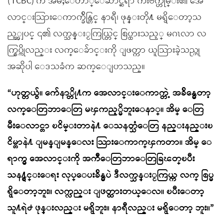
(TCBC) က အမႈေတာ္ေဆာင္ဆရာ က်ဳံးဗ်က္ဟုမ္း၏ အေ
လာင္းသြားေကာက္ခ်ိန္တြင္ နာရီ၊ ဖုန္းတို႔ မရွိေတာ့သ
ည့္အျပင္ ၎၏ လက္သန္းႂကြယ္တြင္ စြပ္ထားသည့္ မဂၤလာ လ
က္စြပ္ကိုလည္း လက္ေခ်ာင္းကို ျဖတ္ကာ ယူသြားခဲ့သည္ဟု
အဆိုပါ ေဒသခံက ဆက္ေျပာသည္။
“ဟုတ္တယ္ဗ်။ က်ေနာ္တို႔က အေလာင္းေကာက္တဲ့ အခ်ိန္မွေတာ့
လက္ေတြဘာေတြ မၾကည့္မိဘူးေနာ္။ အိမ္ ေတြ
မီးေလာင္တာ ၿငိမ္းတာနဲ႔ ေသနတ္သံေတြ နည္းနည္းၿ
ငိမ္တာနဲ႔ ျမန္ျမန္ေလး သြားေကာက္ၾကတာ။ အိမ္ ေ
ရာက္မွ အေလာင္းကို အက်ီေတြဘာေတြခြၽတ္ၿပီး
သန႔္ရွင္းေရး လုပ္ေပးခ်ိန္မွပဲ ဒီလက္သန္းႂကြယ္က လက္ စြပ္မ
ရွိေတာ့ဘူး။ လက္လည္း ျဖတ္ထားတယ္ေလ။ ၿပီးေတာ့
သူ႔ရဲ႕ ဖုန္းလည္း မရွိဘူး။ နာရီလည္း မရွိေတာ့ ဘူး။”