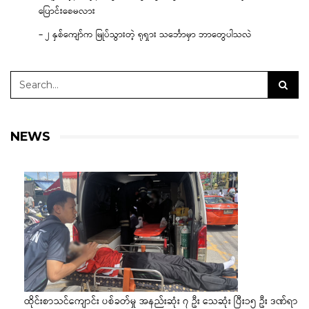
ပြောင်းစေမလား
– ၂ နှစ်ကျော်က မြုပ်သွားတဲ့ ရုရှား သင်္ဘောမှာ ဘာတွေပါသလဲ
NEWS
ထိုင်းစာသင်ကျောင်း ပစ်ခတ်မှု အနည်းဆုံး ၇ ဦး သေဆုံး ပြီး၁၅ ဦး ဒဏ်ရာ