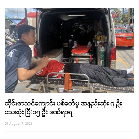
ထိုင်းစာသင်ကျောင်း ပစ်ခတ်မှု အနည်းဆုံး ၇ ဦး
သေဆုံး ပြီး၁၅ ဦး ဒဏ်ရာရ
August 7, 2026