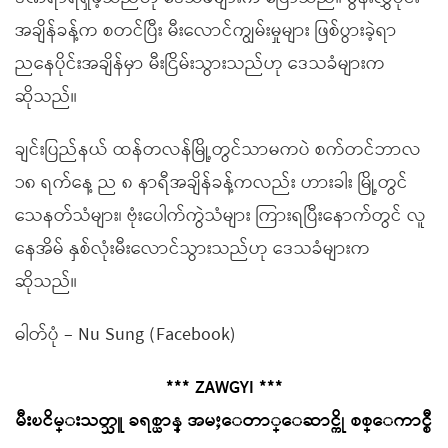
အချိန်ခန့်က စတင်ပြီး မီးလောင်ကျွမ်းမှုများ ဖြစ်ပွားခဲ့ရာ
ညနေပိုင်းအချိန်မှာ မီးငြိမ်းသွားသည်ဟု ဒေသခံများက
ဆိုသည်။
ချင်းပြည်နယ် ထန်တလန်မြို့တွင်သာမကပဲ စက်တင်ဘာလ
၁၈ ရက်နေ့ ည ၈ နာရီအချိန်ခန့်ကလည်း ဟားခါး မြို့တွင်
သေနတ်သံများ၊ ဗုံးပေါက်ကွဲသံများ ကြားရပြီးနောက်တွင် လူ
နေအိမ် နှစ်လုံးမီးလောင်သွားသည်ဟု ဒေသခံများက
ဆိုသည်။
ဓါတ်ပုံ – Nu Sung (Facebook)
*** ZAWGYI ***
မီးၿငိမ္းသတ္သူ ခရစ္ယာန္ အမႈေတာ္ေဆာင္ကို စစ္ေကာင္စီ