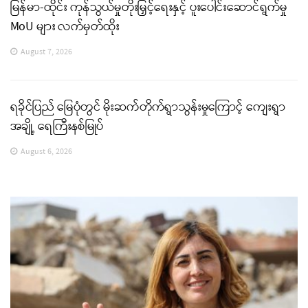
မြန်မာ-ထိုင်း ကုန်သွယ်မှုတိုးမြှင့်ရေးနှင့် ပူးပေါင်းဆောင်ရွက်မှု
MoU များ လက်မှတ်ထိုး
August 7, 2026
ရခိုင်ပြည် မြေပုံတွင် မိုးဆက်တိုက်ရွာသွန်းမှုကြောင့် ကျေးရွာ
အချို့ ရေကြီးနစ်မြုပ်
August 6, 2026