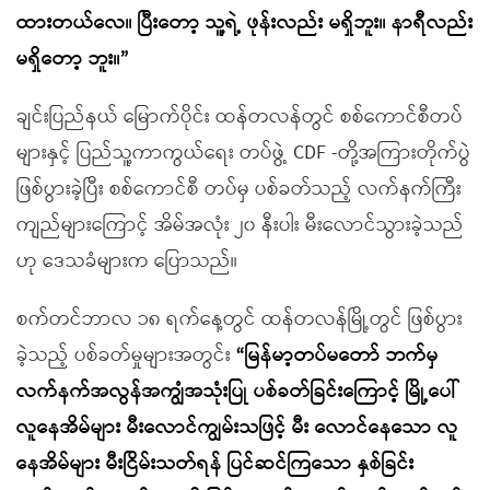
ထားတယ်လေ။ ပြီးတော့ သူ့ရဲ့ ဖုန်းလည်း မရှိဘူး။ နာရီလည်း
မရှိတော့ ဘူး။”
ချင်းပြည်နယ် မြောက်ပိုင်း ထန်တလန်တွင် စစ်ကောင်စီတပ်
များနှင့် ပြည်သူ့ကာကွယ်ရေး တပ်ဖွဲ့ CDF -တို့အကြားတိုက်ပွဲ
ဖြစ်ပွားခဲ့ပြီး စစ်ကောင်စီ တပ်မှ ပစ်ခတ်သည့် လက်နက်ကြီး
ကျည်များကြောင့် အိမ်အလုံး ၂၀ နီးပါး မီးလောင်သွားခဲ့သည်
ဟု ဒေသခံများက ပြောသည်။
စက်တင်ဘာလ ၁၈ ရက်နေ့တွင် ထန်တလန်မြို့တွင် ဖြစ်ပွား
ခဲ့သည့် ပစ်ခတ်မှုများအတွင်း
“မြန်မာ့တပ်မတော် ဘက်မှ
လက်နက်အလွန်အကျွံအသုံးပြု ပစ်ခတ်ခြင်းကြောင့် မြို့ပေါ်
လူနေအိမ်များ မီးလောင်ကျွမ်းသဖြင့် မီး လောင်နေသော လူ
နေအိမ်များ မီးငြိမ်းသတ်ရန် ပြင်ဆင်ကြသော နှစ်ခြင်း