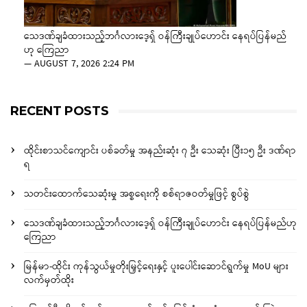
သေဒဏ်ချခံထားသည့်ဘင်္ဂလားဒေ့ရှ် ဝန်ကြီးချုပ်ဟောင်း နေရပ်ပြန်မည်
ဟု ကြေညာ
—
AUGUST 7, 2026 2:24 PM
RECENT POSTS
ထိုင်းစာသင်ကျောင်း ပစ်ခတ်မှု အနည်းဆုံး ၇ ဦး သေဆုံး ပြီး၁၅ ဦး ဒဏ်ရာ
ရ
သတင်းထောက်သေဆုံးမှု အစ္စရေးကို စစ်ရာဇဝတ်မှုဖြင့် စွပ်စွဲ
သေဒဏ်ချခံထားသည့်ဘင်္ဂလားဒေ့ရှ် ဝန်ကြီးချုပ်ဟောင်း နေရပ်ပြန်မည်ဟု
ကြေညာ
မြန်မာ-ထိုင်း ကုန်သွယ်မှုတိုးမြှင့်ရေးနှင့် ပူးပေါင်းဆောင်ရွက်မှု MoU များ
လက်မှတ်ထိုး