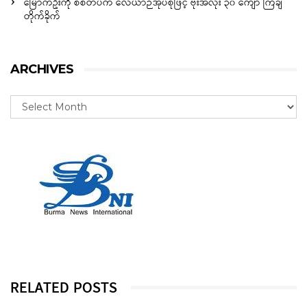
မြောက်ဦးကို စစ်တပ်က လေယာဉ်အုပ်စုဖြင့် ဗုံးအလုံး ၃၀ ကျော် ကြဲချ
တိုက်ခိုက်
ARCHIVES
RELATED POSTS