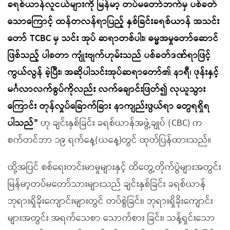
ခရစ်ယာန်လူငယ်များကို မြန်မာ့ တပ်မတော်ဘက်မှ ပစ်ခတ်
သောကြောင့် ထန်တလန်ရာပြည့် နှစ်ခြင်းခရစ်ယာန် အသင်း
တော် TCBC မှ သင်း အုပ် ဆရာတစ်ပါး၊ ဓမ္မအမှုတော်ဆောင်
ဖြစ်သည့် ပါစတာ ကျုံးဗျက်ဟုမ်းသည် ပစ်ခတ်ဒဏ်ရာဖြင့်
ကွယ်လွန် ခဲ့ပြီး၊ အဆိုပါသင်းအုပ်ဆရာတော်၏ နာရီ၊ ဖုန်းနှင့်
မင်္ဂလာလက်စွပ်ကိုလည်း လက်ချောင်းဖြတ်၍ လုယူသွား
ကြောင်း တုန်လှုပ်ခြောက်ခြား နာကျည်းဖွယ်ရာ တွေရရှိရ
ပါသည်”
ဟု ချင်းနှစ်ခြင်း ခရစ်ယာန်အဖွဲ့ချုပ် (CBC) က
စက်တင်ဘာ ၁၉ ရက်နေ့(ယနေ့)တွင် ထုတ်ပြန်ထားသည်။
ထို့အပြင် စစ်ရေးတင်းမာမှုများနှင့် ထိတွေ့တိုက်ပွဲများအတွင်း
မြန်မာ့တပ်မတော်သားများသည် ချင်းနှစ်ခြင်း ခရစ်ယာန်
ဘုရားရှိခိုးကျောင်းများတွင် တပ်စွဲခြင်း၊ ဘုရားရှိခိုးကျောင်း
များအတွင်း အရက်သေစာ သောက်စား ခြင်း၊ သန့်ရှင်းသော