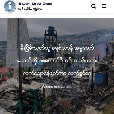
Men
မီးငြိမ်းသတ်သူ ခရစ်ယာန် အမှုတော်
ဆောင်ကို စစ်ကောင်စီတပ်က ပစ်သတ်၊
လက်ချောင်းဖြတ်ကာ လက်စွပ်ယူ
September 20, 2021