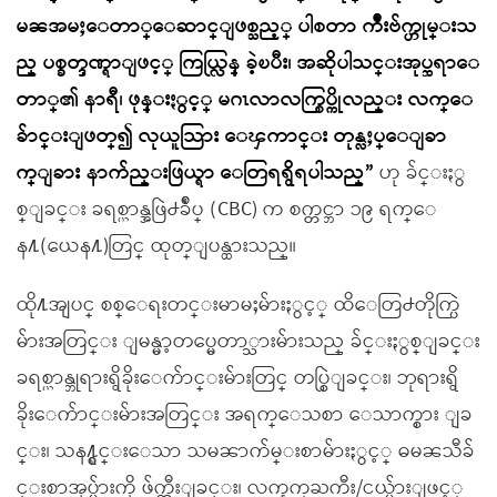
မၼအမႈေတာ္ေဆာင္ျဖစ္သည့္ ပါစတာ က်ဳံးဗ်က္ဟုမ္းသ
ည္ ပစ္ခတ္ဒဏ္ရာျဖင့္ ကြယ္လြန္ ခဲ့ၿပီး၊ အဆိုပါသင္းအုပ္ဆရာေ
တာ္၏ နာရီ၊ ဖုန္းႏွင့္ မဂၤလာလက္စြပ္ကိုလည္း လက္ေ
ခ်ာင္းျဖတ္၍ လုယူသြား ေၾကာင္း တုန္လႈပ္ေျခာ
က္ျခား နာက်ည္းဖြယ္ရာ ေတြရရွိရပါသည္”
ဟု ခ်င္းႏွ
စ္ျခင္း ခရစ္ယာန္အဖြဲ႕ခ်ဳပ္ (CBC) က စက္တင္ဘာ ၁၉ ရက္ေ
န႔(ယေန႔)တြင္ ထုတ္ျပန္ထားသည္။
ထို႔အျပင္ စစ္ေရးတင္းမာမႈမ်ားႏွင့္ ထိေတြ႕တိုက္ပြဲ
မ်ားအတြင္း ျမန္မာ့တပ္မေတာ္သားမ်ားသည္ ခ်င္းႏွစ္ျခင္း
ခရစ္ယာန္ဘုရားရွိခိုးေက်ာင္းမ်ားတြင္ တပ္စြဲျခင္း၊ ဘုရားရွိ
ခိုးေက်ာင္းမ်ားအတြင္း အရက္ေသစာ ေသာက္စား ျခ
င္း၊ သန႔္ရွင္းေသာ သမၼာက်မ္းစာမ်ားႏွင့္ ဓမၼသီခ်
င္းစာအုပ္မ်ားကို ဖ်က္ဆီးျခင္း၊ လက္နက္ႀကီး/ငယ္မ်ားျဖင့္