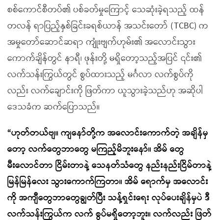
စစ်ကောင်စီတပ်၏ ပစ်ခတ်မှုကြောင့် သေဆုံးခဲ့ရသည့် ထန်
တလန် ရာပြည့်နှစ်ခြင်းခရစ်ယာန် အသင်းတော် (TCBC) က
အမှုတော်ဆောင်ဆရာ ကျုံးဗျက်ဟုမ်း၏ အလောင်းသွား
ကောက်ချိန်တွင် နာရီ၊ ဖုန်းတို့ မရှိတော့သည့်အပြင် ၎င်း၏
လက်သန်းကြွယ်တွင် စွပ်ထားသည့် မင်္ဂလာ လက်စွပ်ကို
လည်း လက်ချောင်းကို ဖြတ်ကာ ယူသွားခဲ့သည်ဟု အဆိုပါ
ဒေသခံက ဆက်ပြောသည်။
“ဟုတ်တယ်ဗျ။ ကျနော်တို့က အလောင်းကောက်တဲ့ အချိန်မှ
တော့ လက်တွေဘာတွေ မကြည့်မိဘူးနော်။ အိမ် တွေ
မီးလောင်တာ ငြိမ်းတာနဲ့ သေနတ်သံတွေ နည်းနည်းငြိမ်တာနဲ့
မြန်မြန်လေး သွားကောက်ကြတာ။ အိမ် ရောက်မှ အလောင်း
ကို အကျီတွေဘာတွေချွတ်ပြီး သန့်ရှင်းရေး လုပ်ပေးချိန်မှပဲ ဒီ
လက်သန်းကြွယ်က လက် စွပ်မရှိတော့ဘူး။ လက်လည်း ဖြတ်