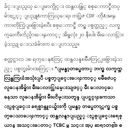
ခ်င္းျပည္နယ္ ေျမာက္ပိုင္း ထန္တလန္တြင္ စစ္ေကာင္စီတပ္
မ်ားႏွင့္ ျပည္သူ႔ကာကြယ္ေရး တပ္ဖြဲ႕ CDF -တို႔အၾ
ကားတိုက္ပြဲျဖစ္ပြားခဲ့ၿပီး စစ္ေကာင္စီ တပ္မွ ပစ္ခတ္သည့္ လက္န
က္ႀကီးက်ည္မ်ားေၾကာင့္ အိမ္အလုံး ၂၀ နီးပါး မီးေလာင္သြား
ခဲ့သည္ဟု ေဒသခံမ်ားက ေျပာသည္။
စက္တင္ဘာလ ၁၈ ရက္ေန႔တြင္ ထန္တလန္ၿမိဳ႕တြင္ ျဖစ္ပြားခဲ့သ
ည့္ ပစ္ခတ္မႈမ်ားအတြင္း
“ျမန္မာ့တပ္မေတာ္ ဘက္မွ လက္နက္အ
လြန္အကြၽံအသုံးျပဳ ပစ္ခတ္ျခင္းေၾကာင့္ ၿမိဳ႕ေပၚ
လူေနအိမ္မ်ား မီးေလာင္ကြၽမ္းသျဖင့္ မီး ေလာင္ေ
နေသာ လူေနအိမ္မ်ား မီးၿငိမ္းသတ္ရန္ ျပင္ဆင္ၾကေသာ
ႏွစ္ျခင္း ခရစ္ယာန္လူငယ္မ်ားကို ျမန္မာ့ တပ္မေတာ္ဘက္မွ ပစ္ခ
တ္ေသာေၾကာင့္ ထန္တလန္ရာျပည့္ ႏွစ္ျခင္းခရစ္
ယာန္ အသင္းေတာ္ TCBC မွ သင္း အုပ္ ဆရာတစ္ပါး၊ ဓ