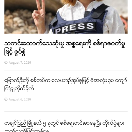
သတင်းထောက်သေဆုံးမှု အစ္စရေးကို စစ်ရာဇဝတ်မှု
ဖြင့် စွပ်စွဲ
August 7, 2026
မြောက်ဦးကို စစ်တပ်က လေယာဉ်အုပ်စုဖြင့် ဗုံးအလုံး ၃၀ ကျော်
ကြဲချတိုက်ခိုက်
August 6, 2026
ကချင်ပြည် မြို့နယ် ၅ ခုတွင် စစ်ရေးတင်းမာနေပြီး တိုက်ပွဲများ
ဆက်လက်ပြင်းထန်နေ