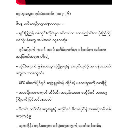
ဗုဒ္ဓဟူးနေ့ည ရုပ်သံသတင်း (၁၃-၅-၂၆)
ဒီနေ့ အစီအစဉ်တွေထဲမှာတော့…..
– ချင်းပြည်နဲ့ စစ်ကိုင်းတိုင်းမှာ စစ်တပ်က လေကြောင်းက ဗုံးကြဲလို့
စစ်သုံ့ပန်းတွေ အပါအဝင် လူသေဆုံး
– ရှမ်းမြောက်-ကချင် အစပ် မဘိမ်းဘက်မှာ စစ်တပ်က အင်အား
အမြောက်အများ တိုးချဲ့
– ထိုင်းရောက် မြန်မာတွေ လုံခြုံရေးနဲ့ အလုပ်လုပ်ဖို့ အကန့်အသတ်
တွေက ဘာတွေလဲ။
– UFC ခါးပတ်ပိုင်ရှင် ဂျော့ရှူဝါဗန် ထိုင်းနဲ့ မလေးရှားကို လာဖို့ရှိ
– အမေရိကား-တရုတ် ထိပ်သီး အစည်းအဝေး မတိုင်ခင် ဘာတွေ
ကြိုတင် ပြင်ဆင်နေသလဲ
– ပီကင်း ထိပ်သီး ဆွေးနွေးပွဲ မတိုင်ခင် ဖိလစ်ပိုင်နဲ့ အမေရိကန် စစ်
လေ့ကျင့်မှု
– ယူကရိန်း ဒရုန်းတွေက စစ်ပွဲတွေအတွက် ခေတ်သစ်တစ်ခု