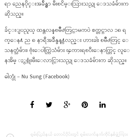
ရာ ညေနပိုင္းအခ်ိန္မွာ မီးၿငိမ္းသြားသည္ဟု ေဒသခံမ်ားက
ဆိုသည္။
ခ်င္းျပည္နယ္ ထန္တလန္ၿမိဳ႕တြင္သာမကပဲ စက္တင္ဘာလ ၁၈ ရ
က္ေန႔ ည ၈ နာရီအခ်ိန္ခန႔္ကလည္း ဟားခါး ၿမိဳ႕တြင္ ေ
သနတ္သံမ်ား၊ ဗုံးေပါက္ကြဲသံမ်ား ၾကားရၿပီးေနာက္တြင္ လူေ
နအိမ္ ႏွစ္လုံးမီးေလာင္သြားသည္ဟု ေဒသခံမ်ားက ဆိုသည္။
ဓါတ္ပုံ – Nu Sung (Facebook)
ရှမ်းပြည်နယ် တောင်ပိုင်းတွင် ရှမ်းလက်နက်ကိုင်နှစ်ဖွဲ့ကြား