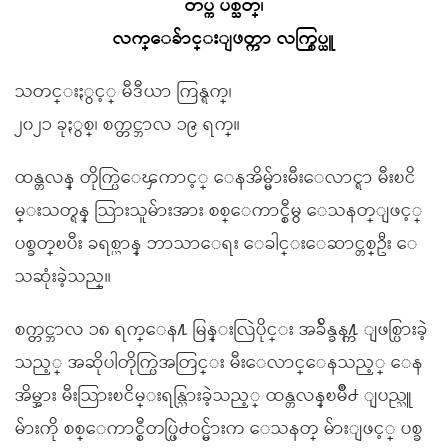
တပ္က ပစ္သတ္၊
လက္ေခ်ာင္းျဖတ္ကာ လက္စြပ္ယူ
သတင္းႏွင့္ မီဒီယာ ကြန္ရက္၊
၂၀၂၁ ခုႏွစ္၊ စက္တင္ဘာလ ၁၉ ရက္။
ထန္တလန္ တိုက္ပြဲေၾကာင့္ ေနအိမ္မ်ားမီးေလာင္ရာ မီးၿငိ
မ္းသတ္ရန္ သြားသူမ်ားအား စစ္ေကာင္စီမွ ေသနတ္ျဖင့္
ပစ္ခတ္ၿပီး ခရစ္ယာန္ ဘာသာေရး ေခါင္းေဆာင္တစ္ဦး ေ
သဆုံးခဲ့သည္။
စက္တင္ဘာလ ၁၈ ရက္ေန႔ မြန္းလြဲပိုင္း အခ်ိန္ခန႔္က ျဖစ္ပြားခဲ့
သည့္ အဆိုပါတိုက္ပြဲအတြင္း မီးေလာင္ေနသည့္ ေန
အိမ္အား မီးသြားၿငိမ္းရန္သြားခဲ့သည့္ ထန္တလန္ၿမိဳ႕ ျပည္သူ
မ်ားကို စစ္ေကာင္စီတပ္ဖြဲ႕ဝင္မ်ားက ေသနတ္ မ်ားျဖင့္ ပစ္ခ