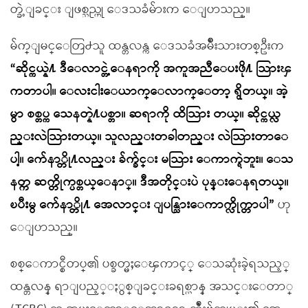
တ္ခဲ့ျခင္း ျဖစ္သည္ဟု ေဒသခံမ်ားက ေျပာသည္။
မ်က္ျမင္ေတြ႕သူ ထန္တလန္က ေဒသခံအမ်ိဳးသားတစ္ဦးက
“ဆိုင္ကယ္နဲ႔ ဒီေလာင္တဲ့ေနရာကို အကူအညီေပးဖို႔ သြားၾ
ကတာပါ။ ေလးငါးေယာက္ေလာက္ေတာ့ ရွိတယ္။ အဲ့
မွာ စစ္တပ္က ေသနတ္နဲ႔ပစ္တာ။ ဆရာကို ထိသြား တယ္။ ဆိုင္ကယ္လ
ည္းလဲသြားတယ္။ သူလည္းတခါတည္း လဲသြားတာေ
ပါ့။ က်ေနာ္တို႔လည္း ခ်က္ခ်င္း မသြား ေကာက္ရဲဘူး။ ေသ
နတ္က ဆက္တိုက္ပစ္တယ္ေနာ္။ ဒီအတိုင္းပဲ ပုန္းေနရတယ္။
ၿပီးမွ က်ေနာ္တို႔ အေလာင္း ျပန္သြားေကာက္လိုက္တာပါ”
ဟု
ေျပာသည္။
စစ္ေကာင္စီတပ္၏ ပစ္ခတ္မႈေၾကာင့္ ေသဆုံးခဲ့ရသည့္
ထန္တလန္ ရာျပည့္ႏွစ္ျခင္းခရစ္ယာန္ အသင္းေတာ္