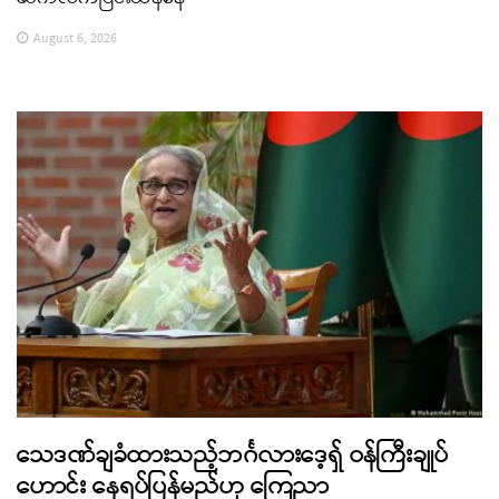
August 6, 2026
သေဒဏ်ချခံထားသည့်ဘင်္ဂလားဒေ့ရှ် ဝန်ကြီးချုပ်
ဟောင်း နေရပ်ပြန်မည်ဟု ကြေညာ