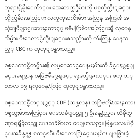
ဘုရားရွိခိုးေက်ာင္း အေဆာက္အဦမ်ားကို ပစ္ခတ္ဖ်က္ဆီးျခင္း၊
တိုက္ပြဲမ်ားအတြင္း လက္နက္ႀကီးမ်ား အလြန္ အကြၽံ အ
သုံးျပဳျခင္းေၾကာင့္ ၿမိဳ႕႐ြာမ်ားအတြင္းရွိ လူေန
အိမ္မ်ား မီးေလာင္ပ်က္စီးျခင္းစသည္မ်ားကို က်ဴးလြန္ ေနသ
ည့္ CBC က ထုတ္ျပန္ထားသည္။
စစ္ေကာင္စီတပ္မ်ား၏ လုပ္ေဆာင္ေနမႈမ်ားကို ခ်င္းႏွစ္ျ
ခင္းခရစ္ယာန္ အဖြဲ႕ခ်ဳပ္အေနျဖင့္ ရႈတ္ခ်ေၾကာင္း စက္ တင္
ဘာလ ၁၉ ရက္ေန႔တြင္ ထုတ္ျပန္ထားသည္။
စစ္ေကာင္စီတပ္ႏွင့္ CDF (ထန္တလန္) တပ္ဖြဲ႕တို႔အၾကား
ပစ္ခတ္မႈမ်ားအတြင္း ေဒသခံျပည္သူ ၅ ဦးခန႔္လည္း ထိခိုက္ဒ
ဏ္ရာရရွိခဲ့သည္ဟု ေဒသခံမ်ားက ေျပာသည္။ မြန္းလႊဲပို
င္းအခ်ိန္ခန႔္က စတင္ၿပီး မီးေလာင္ကြၽမ္းမႈမ်ား ျဖစ္ပြားခဲ့