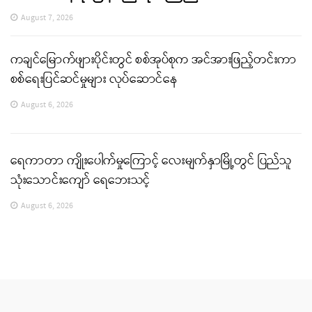
August 7, 2026
ကချင်မြောက်ဖျားပိုင်းတွင် စစ်အုပ်စုက အင်အားဖြည့်တင်းကာ
စစ်ရေးပြင်ဆင်မှုများ လုပ်ဆောင်နေ
August 6, 2026
ရေကာတာ ကျိုးပေါက်မှုကြောင့် လေးမျက်နှာမြို့တွင် ပြည်သူ
သုံးသောင်းကျော် ရေဘေးသင့်
August 6, 2026