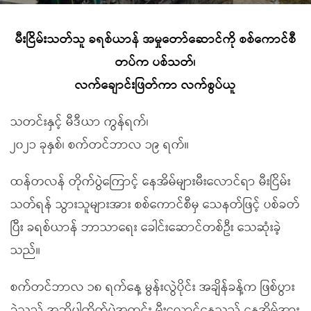
မီးငြိမ်းသတ်သူ ခရစ်ယာန် အမှုတော်ဆောင်ကို စစ်ကောင်စီ
တပ်က ပစ်သတ်၊
လက်ချောင်းဖြတ်ကာ လက်စွပ်ယူ
သတင်းနှင့် မီဒီယာ ကွန်ရက်၊
၂၀၂၁ ခုနှစ်၊ စက်တင်ဘာလ ၁၉ ရက်။
ထန်တလန် တိုက်ပွဲကြောင့် နေအိမ်များမီးလောင်ရာ မီးငြိမ်း
သတ်ရန် သွားသူများအား စစ်ကောင်စီမှ သေနတ်ဖြင့် ပစ်ခတ်
ပြီး ခရစ်ယာန် ဘာသာရေး ခေါင်းဆောင်တစ်ဦး သေဆုံးခဲ့
သည်။
စက်တင်ဘာလ ၁၈ ရက်နေ့ မွန်းလွဲပိုင်း အချိန်ခန့်က ဖြစ်ပွား
ခဲ့သည့် အဆိုပါတိုက်ပွဲအတွင်း မီးလောင်နေသည့် နေအိမ်အား