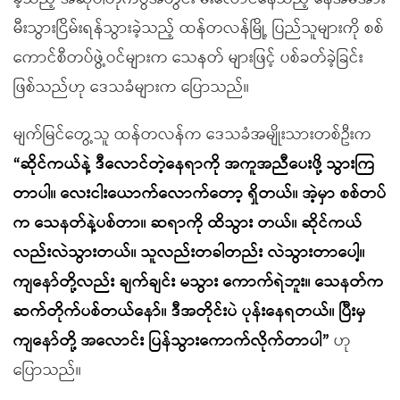
မီးသွားငြိမ်းရန်သွားခဲ့သည့် ထန်တလန်မြို့ ပြည်သူများကို စစ်
ကောင်စီတပ်ဖွဲ့ဝင်များက သေနတ် များဖြင့် ပစ်ခတ်ခဲ့ခြင်း
ဖြစ်သည်ဟု ဒေသခံများက ပြောသည်။
မျက်မြင်တွေ့သူ ထန်တလန်က ဒေသခံအမျိုးသားတစ်ဦးက
“ဆိုင်ကယ်နဲ့ ဒီလောင်တဲ့နေရာကို အကူအညီပေးဖို့ သွားကြ
တာပါ။ လေးငါးယောက်လောက်တော့ ရှိတယ်။ အဲ့မှာ စစ်တပ်
က သေနတ်နဲ့ပစ်တာ။ ဆရာကို ထိသွား တယ်။ ဆိုင်ကယ်
လည်းလဲသွားတယ်။ သူလည်းတခါတည်း လဲသွားတာပေါ့။
ကျနော်တို့လည်း ချက်ချင်း မသွား ကောက်ရဲဘူး။ သေနတ်က
ဆက်တိုက်ပစ်တယ်နော်။ ဒီအတိုင်းပဲ ပုန်းနေရတယ်။ ပြီးမှ
ကျနော်တို့ အလောင်း ပြန်သွားကောက်လိုက်တာပါ”
ဟု
ပြောသည်။