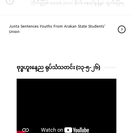
တိုက်ပွဲဖြစ်၊ ဒေသခံ ၃၀၀၀ နီးပါး နေရပ်စွန့်ခွာ ထွက်ပြေးရ
Junta Sentences Youths From Arakan State Students’
Union
ဗုဒ္ဓဟူးနေ့ည ရုပ်သံသတင်း (၁၃-၅-၂၆)