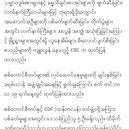
သမ္မာကျမ်းစာများနှင့် ဓမ္မသီချင်းစာအုပ်များကို ဖျက်ဆီးခြင်း၊
လက်နက်ကြီး/ငယ်များဖြင့် ဘုရားရှိခိုးကျောင်း
အဆောက်အဦများကို ပစ်ခတ်ဖျက်ဆီးခြင်း၊ တိုက်ပွဲများ
အတွင်း လက်နက်ကြီးများ အလွန် အကျွံ အသုံးပြုခြင်းကြော
င့် မြို့ရွာများအတွင်းရှိ လူနေအိမ်များ မီးလောင်ပျက်စီးခြင်း
စသည်များကို ကျူးလွန် နေသည့် CBC က ထုတ်ပြန်
ထားသည်။
စစ်ကောင်စီတပ်များ၏ လုပ်ဆောင်နေမှုများကို ချင်းနှစ်ခြင်း
ခရစ်ယာန် အဖွဲ့ချုပ်အနေဖြင့် ရှုတ်ချကြောင်း စက် တင်ဘာ
လ ၁၉ ရက်နေ့တွင် ထုတ်ပြန်ထားသည်။
စစ်ကောင်စီတပ်နှင့် CDF (ထန်တလန်) တပ်ဖွဲ့တို့အကြား
ပစ်ခတ်မှုများအတွင်း ဒေသခံပြည်သူ ၅ ဦးခန့်လည်း ထိခိုက်
ဒဏ်ရာရရှိခဲ့သည်ဟု ဒေသခံများက ပြောသည်။ မွန်းလွှဲပိုင်း