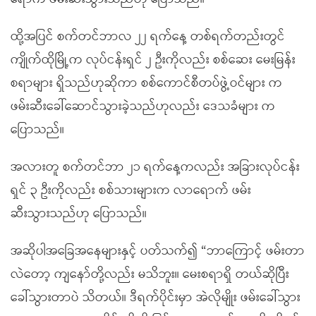
ထို့အပြင် စက်တင်ဘာလ ၂၂ ရက်နေ့ တစ်ရက်တည်းတွင်
ကျိုက်ထိုမြို့က လုပ်ငန်းရှင် ၂ ဦးကိုလည်း စစ်ဆေး မေးမြန်း
စရာများ ရှိသည်ဟုဆိုကာ စစ်ကောင်စီတပ်ဖွဲ့ဝင်များ က
ဖမ်းဆီးခေါ်ဆောင်သွားခဲ့သည်ဟုလည်း ဒေသခံများ က
ပြောသည်။
အလားတူ စက်တင်ဘာ ၂၁ ရက်နေ့ကလည်း အခြားလုပ်ငန်း
ရှင် ၃ ဦးကိုလည်း စစ်သားများက လာရောက် ဖမ်း
ဆီးသွားသည်ဟု ပြောသည်။
အဆိုပါအခြေအနေများနှင့် ပတ်သက်၍ “ဘာကြောင့် ဖမ်းတာ
လဲတော့ ကျနော်တို့လည်း မသိဘူး။ မေးစရာရှိ တယ်ဆိုပြီး
ခေါ်သွားတာပဲ သိတယ်။ ဒီရက်ပိုင်းမှာ အဲလိုမျိုး ဖမ်းခေါ်သွား