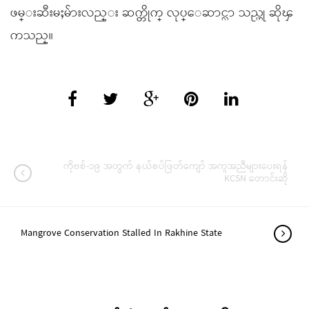
ဖမ္းဆီးမႈမ်ားလည္း ဆက္တိုက္ လုပ္ေဆာင္လာ သည္ဟု ဆိုၾ
ကသည္။
ကိုဗစ်-၁၉ အတွက် နယ်စပ်ဖြတ်ကျော် အကူအညီများပေးရန်
KCSN တောင်းဆို
Mangrove Conservation Stalled In Rakhine State