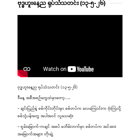
ဗုဒ္ဓဟူးနေ့ည ရုပ်သံသတင်း (၁၃-၅-၂၆)
ဗုဒ္ဓဟူးနေ့ည ရုပ်သံသတင်း (၁၃-၅-၂၆)
ဒီနေ့ အစီအစဉ်တွေထဲမှာတော့…..
– ချင်းပြည်နဲ့ စစ်ကိုင်းတိုင်းမှာ စစ်တပ်က လေကြောင်းက ဗုံးကြဲလို့
စစ်သုံ့ပန်းတွေ အပါအဝင် လူသေဆုံး
– ရှမ်းမြောက်-ကချင် အစပ် မဘိမ်းဘက်မှာ စစ်တပ်က အင်အား
အမြောက်အများ တိုးချဲ့