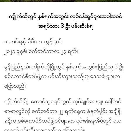
ကျိုက်ထိုတွင် နှစ်ရက်အတွင်း လုပ်ငန်းရှင်များအပါအဝင်
အရပ်သား ၆ ဦး ဖမ်းဆီးခံရ
သတင်းနှင့် မီဒီယာ ကွန်ရက်။
၂၀၂၁ ခုနှစ်၊ စက်တင်ဘာလ ၂၃ ရက်။
မွန်ပြည်နယ်၊ ကျိုက်ထိုမြို့တွင် နှစ်ရက်အတွင်း ပြည်သူ ၆ ဦး
စစ်ကောင်စီတပ်ဖွဲ့က ဖမ်းဆီးသွားသည်ဟု ဒေသခံ များက
ပြောသည်။
ကျိုက်ထိုမြို့၊ တောင်သူစုရပ်ကွက် အုပ်ချုပ်ရေးမှူး ဒေါ်တင်
မာမာလွင်ကို စက်တင်ဘာ ၂၂ ရက်နေ့က နံနက်ပိုင်း အချိန်
ခန့်က စစ်ကောင်စီတပ်ဖွဲ့ဝင်များက ၎င်း၏နေအိမ်တွင် လာ
ရောက် ဖမ်းဆီးသွားသည်ဟု ပြောသည်။