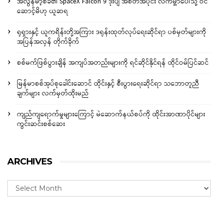
အီလွန်မာ့စ်ခ်၏ SpaceX Falcon 9 ဒုံးပျံ အစိတ်အပိုင်း လကမ္ဘာပေါ်သို့ ဝင်
ဆောင့်မိဟု ယူဆရ
ရုရှားနှင့် ယူကရိန်းတို့အကြား ဒရုန်းထုတ်လုပ်ရေးဆိုင်ရာ ပစ်မှတ်များကို
အပြန်အလှန် တိုက်ခိုက်
စစ်မက်ဖြစ်ပွားချိန် အကျပ်အတည်းများကို ရင်ဆိုင်နိုင်ရန် ထိုင်ဝမ်ပြင်ဆင်
မြန်မာစစ်အုပ်စုခေါင်းဆောင် ထိုင်းနှင့် စီးပွားရေးဆိုင်ရာ သဘောတူညီ
ချက်များ လက်မှတ်ထိုးမည်
ကျည်ကျရောက်မှုများကြောင့် မဲဆောက်နယ်စပ်ကို ထိုင်းအာဏာပိုင်များ
ကွင်းဆင်းစစ်ဆေး
ARCHIVES