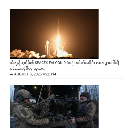
အီလွန်မာ့စ်ခ်၏ SPACEX FALCON 9 ဒုံးပျံ အစိတ်အပိုင်း လကမ္ဘာပေါ်သို့
ဝင်ဆောင့်မိဟု ယူဆရ
—
AUGUST 6, 2026 4:21 PM