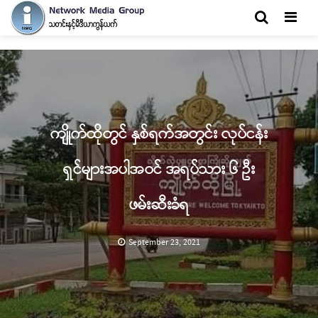
Men
ကျိုက်ထိုတွင် နှစ်ရက်အတွင်း လုပ်ငန်း
ရှင်များအပါအဝင် အရပ်သား ၆ ဦး
ဖမ်းဆီးခံရ
September 23, 2021