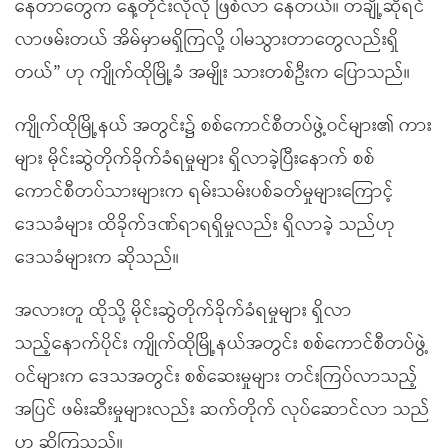
နေတာတွေက နေ့တိုင်းလိုလို ဖြစ်လာ နေတယ်။ တချို့ဆိုရင်
လာဖမ်းတယ် အိမ်မှာမရှိကြလို့ ပါမသွားတာတွေလည်းရှိ
တယ်” ဟု ကျိုက်ထိုမြို့ခံ အမျိုး သားတစ်ဦးက ပြောသည်။
ကျိုက်ထိုမြို့နယ် အတွင်း၌ စစ်ကောင်စီတပ်ဖွဲ့ဝင်များ၏ ကား
များ မိုင်းဆွဲတိုက်ခိုက်ခံရမှုများ ရှိလာခဲ့ပြီးနောက် စစ်
ကောင်စီတပ်သားများက ရမ်းသမ်းပစ်ခတ်မှုများကြောင့်
ဒေသခံများ ထိခိုက်ဒဏ်ရာရရှိမှုလည်း ရှိလာခဲ့ သည်ဟု
ဒေသခံများက ဆိုသည်။
အလားတူ ထိုသို့ မိုင်းဆွဲတိုက်ခိုက်ခံရမှုများ ရှိလာ
သည့်နောက်ပိုင်း ကျိုက်ထိုမြို့နယ်အတွင်း စစ်ကောင်စီတပ်ဖွဲ့
ဝင်များက ဒေသအတွင်း စစ်ဆေးမှုများ တင်းကြပ်လာသည့်
အပြင် ဖမ်းဆီးမှုများလည်း ဆက်တိုက် လုပ်ဆောင်လာ သည်
ဟု ဆိုကြသည်။