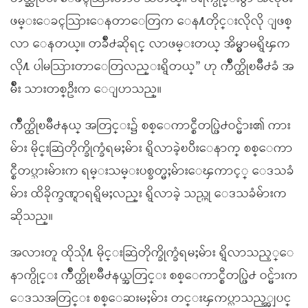
ဖမ္းေခၚသြားေနတာေတြက ေန႔တိုင္းလိုလို ျဖစ္
လာ ေနတယ္။ တခ်ိဳ႕ဆိုရင္ လာဖမ္းတယ္ အိမ္မွာမရွိၾက
လို႔ ပါမသြားတာေတြလည္းရွိတယ္” ဟု က်ိဳက္ထိုၿမိဳ႕ခံ အ
မ်ိဳး သားတစ္ဦးက ေျပာသည္။
က်ိဳက္ထိုၿမိဳ႕နယ္ အတြင္း၌ စစ္ေကာင္စီတပ္ဖြဲ႕ဝင္မ်ား၏ ကား
မ်ား မိုင္းဆြဲတိုက္ခိုက္ခံရမႈမ်ား ရွိလာခဲ့ၿပီးေနာက္ စစ္ေကာ
င္စီတပ္သားမ်ားက ရမ္းသမ္းပစ္ခတ္မႈမ်ားေၾကာင့္ ေဒသခံ
မ်ား ထိခိုက္ဒဏ္ရာရရွိမႈလည္း ရွိလာခဲ့ သည္ဟု ေဒသခံမ်ားက
ဆိုသည္။
အလားတူ ထိုသို႔ မိုင္းဆြဲတိုက္ခိုက္ခံရမႈမ်ား ရွိလာသည့္ေ
နာက္ပိုင္း က်ိဳက္ထိုၿမိဳ႕နယ္အတြင္း စစ္ေကာင္စီတပ္ဖြဲ႕ ဝင္မ်ားက
ေဒသအတြင္း စစ္ေဆးမႈမ်ား တင္းၾကပ္လာသည့္အျပင္