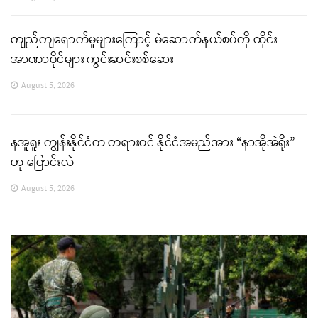
ကျည်ကျရောက်မှုများကြောင့် မဲဆောက်နယ်စပ်ကို ထိုင်း
အာဏာပိုင်များ ကွင်းဆင်းစစ်ဆေး
August 5, 2026
နအူရူး ကျွန်းနိုင်ငံက တရားဝင် နိုင်ငံအမည်အား “နာအိုအဲရိုး”
ဟု ပြောင်းလဲ
August 5, 2026