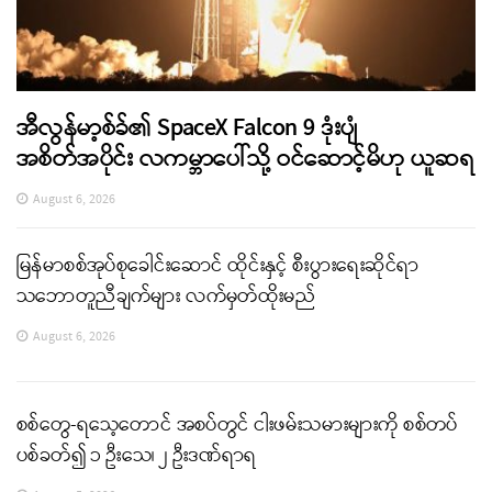
အီလွန်မာ့စ်ခ်၏ SpaceX Falcon 9 ဒုံးပျံ
အစိတ်အပိုင်း လကမ္ဘာပေါ်သို့ ဝင်ဆောင့်မိဟု ယူဆရ
August 6, 2026
မြန်မာစစ်အုပ်စုခေါင်းဆောင် ထိုင်းနှင့် စီးပွားရေးဆိုင်ရာ
သဘောတူညီချက်များ လက်မှတ်ထိုးမည်
August 6, 2026
စစ်တွေ-ရသေ့တောင် အစပ်တွင် ငါးဖမ်းသမားများကို စစ်တပ်
ပစ်ခတ်၍ ၁ ဦးသေ၊ ၂ ဦးဒဏ်ရာရ