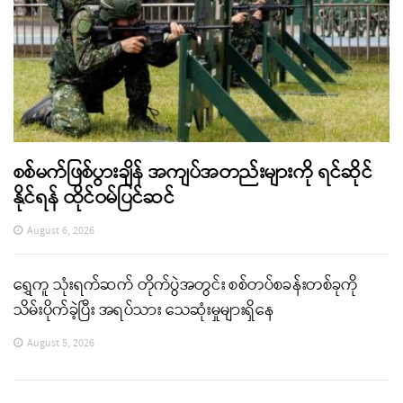
စစ်မက်ဖြစ်ပွားချိန် အကျပ်အတည်းများကို ရင်ဆိုင်
နိုင်ရန် ထိုင်ဝမ်ပြင်ဆင်
August 6, 2026
ရွှေကူ သုံးရက်ဆက် တိုက်ပွဲအတွင်း စစ်တပ်စခန်းတစ်ခုကို
သိမ်းပိုက်ခဲ့ပြီး အရပ်သား သေဆုံးမှုများရှိနေ
August 5, 2026