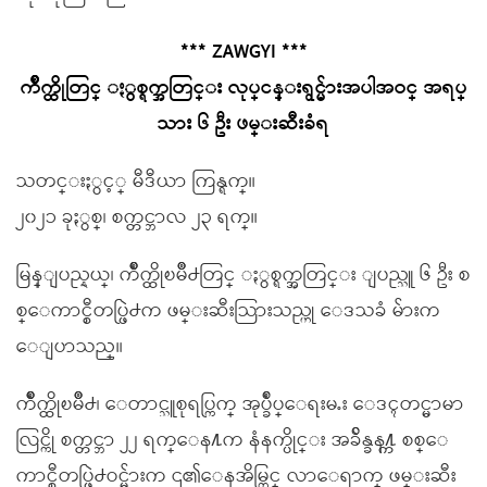
*** ZAWGYI ***
က်ိဳက္ထိုတြင္ ႏွစ္ရက္အတြင္း လုပ္ငန္းရွင္မ်ားအပါအဝင္ အရပ္
သား ၆ ဦး ဖမ္းဆီးခံရ
သတင္းႏွင့္ မီဒီယာ ကြန္ရက္။
၂၀၂၁ ခုႏွစ္၊ စက္တင္ဘာလ ၂၃ ရက္။
မြန္ျပည္နယ္၊ က်ိဳက္ထိုၿမိဳ႕တြင္ ႏွစ္ရက္အတြင္း ျပည္သူ ၆ ဦး စ
စ္ေကာင္စီတပ္ဖြဲ႕က ဖမ္းဆီးသြားသည္ဟု ေဒသခံ မ်ားက
ေျပာသည္။
က်ိဳက္ထိုၿမိဳ႕၊ ေတာင္သူစုရပ္ကြက္ အုပ္ခ်ဳပ္ေရးမႉး ေဒၚတင္မာမာ
လြင္ကို စက္တင္ဘာ ၂၂ ရက္ေန႔က နံနက္ပိုင္း အခ်ိန္ခန႔္က စစ္ေ
ကာင္စီတပ္ဖြဲ႕ဝင္မ်ားက ၎၏ေနအိမ္တြင္ လာေရာက္ ဖမ္းဆီး