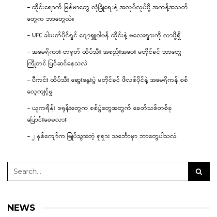
– ထိုင်းရောက် မြန်မာတွေ လုံခြုံရေးနဲ့ အလုပ်လုပ်ဖို့ အကန့်အသတ်
တွေက ဘာတွေလဲ။
– UFC ခါးပတ်ပိုင်ရှင် ဂျော့ရှူဝါဗန် ထိုင်းနဲ့ မလေးရှားကို လာဖို့ရှိ
– အမေရိကား-တရုတ် ထိပ်သီး အစည်းအဝေး မတိုင်ခင် ဘာတွေ
ကြိုတင် ပြင်ဆင်နေသလဲ
– ပီကင်း ထိပ်သီး ဆွေးနွေးပွဲ မတိုင်ခင် ဖိလစ်ပိုင်နဲ့ အမေရိကန် စစ်
လေ့ကျင့်မှု
– ယူကရိန်း ဒရုန်းတွေက စစ်ပွဲတွေအတွက် ခေတ်သစ်တစ်ခု
ပြောင်းစေမလား
– ၂ နှစ်ကျော်က မြုပ်သွားတဲ့ ရုရှား သင်္ဘောမှာ ဘာတွေပါသလဲ
NEWS