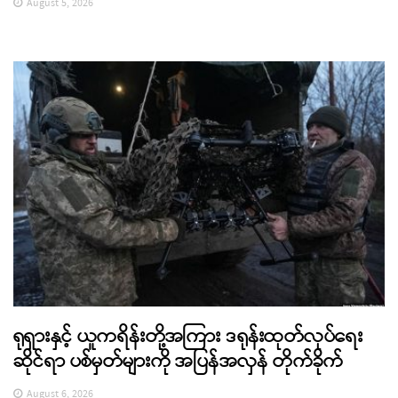
August 5, 2026
ရုရှားနှင့် ယူကရိန်းတို့အကြား ဒရုန်းထုတ်လုပ်ရေး
ဆိုင်ရာ ပစ်မှတ်များကို အပြန်အလှန် တိုက်ခိုက်
August 6, 2026