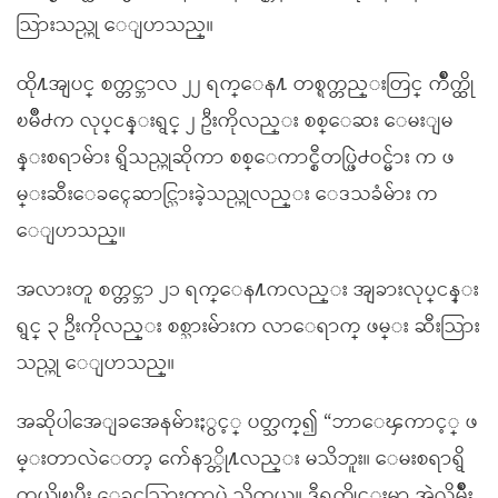
သြားသည္ဟု ေျပာသည္။
ထို႔အျပင္ စက္တင္ဘာလ ၂၂ ရက္ေန႔ တစ္ရက္တည္းတြင္ က်ိဳက္ထို
ၿမိဳ႕က လုပ္ငန္းရွင္ ၂ ဦးကိုလည္း စစ္ေဆး ေမးျမ
န္းစရာမ်ား ရွိသည္ဟုဆိုကာ စစ္ေကာင္စီတပ္ဖြဲ႕ဝင္မ်ား က ဖ
မ္းဆီးေခၚေဆာင္သြားခဲ့သည္ဟုလည္း ေဒသခံမ်ား က
ေျပာသည္။
အလားတူ စက္တင္ဘာ ၂၁ ရက္ေန႔ကလည္း အျခားလုပ္ငန္း
ရွင္ ၃ ဦးကိုလည္း စစ္သားမ်ားက လာေရာက္ ဖမ္း ဆီးသြား
သည္ဟု ေျပာသည္။
အဆိုပါအေျခအေနမ်ားႏွင့္ ပတ္သက္၍ “ဘာေၾကာင့္ ဖ
မ္းတာလဲေတာ့ က်ေနာ္တို႔လည္း မသိဘူး။ ေမးစရာရွိ
တယ္ဆိုၿပီး ေခၚသြားတာပဲ သိတယ္။ ဒီရက္ပိုင္းမွာ အဲလိုမ်ိဳး