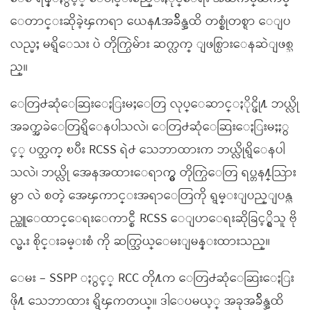
ေတာင္းဆိုခဲ့ၾကရာ ယေန႔အခ်ိန္အထိ တစ္စုံတစ္ရာ ေျပ
လည္မႈ မရွိေသး ပဲ တိုက္ပြဲမ်ား ဆက္လက္ ျဖစ္ပြားေနဆဲျဖစ္သ
ည္။
ေတြ႕ဆုံေဆြးေႏြးမႈေတြ လုပ္ေဆာင္ႏိုင္ဖို႔ ဘယ္လို
အခက္အခဲေတြရွိေနပါသလဲ၊ ေတြ႕ဆုံေဆြးေႏြးမႈႏွ
င့္ ပတ္သက္ ၿပီး RCSS ရဲ႕ သေဘာထားက ဘယ္လိုရွိေနပါ
သလဲ၊ ဘယ္လို အေနအထားေရာက္မွ တိုက္ပြဲေတြ ရပ္တန႔္သြား
မွာ လဲ စတဲ့ အေၾကာင္းအရာေတြကို ရွမ္းျပည္ျပန္လ
ည္ထူေထာင္ေရးေကာင္စီ RCSS ေျပာေရးဆိုခြင့္ရွိသူ ဗို
လ္မႉး စိုင္းခမ္းစံ ကို ဆက္သြယ္ေမးျမန္းထားသည္။
ေမး – SSPP ႏွင့္ RCC တို႔က ေတြ႕ဆုံေဆြးေႏြး
ဖို႔ သေဘာထား ရွိၾကတယ္။ ဒါေပမယ့္ အခုအခ်ိန္အထိ