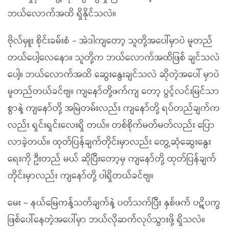
ဘယ်လောက်အထိ ရှိနိုင်သလဲ။
ဗိုလ်မှူး စိုင်းခမ်းစံ – အဲဒါကျတော့ သူတို့အပေါ်မှာပဲ မူတည်
တယ်ပေါ့လေနော။ သူတို့က ဘယ်လောက်အထိဖြစ် ချင်သလဲ
ပေါ့။ ဘယ်လောက်အထိ ဆွေးနွေးချင်သလဲ ဆိုတဲ့အပေါ် မှာပဲ
မူတည်တယ်ခင်ဗျ။ ကျနော်တို့ဖက်ကျ တော့ ပွင့်လင်းမြင်သာ
စွာနဲ့ ကျနော်တို့ အမြဲတမ်းလည်း ကျနော်တို့ ရပ်တည်ချက်က
လည်း ရှင်းရှင်းလေးရှိ တယ်။ တစ်စိုက်မတ်မတ်လည်း ပြော
လာခဲ့တယ်။ ထုတ်ပြန်ချက်တိုင်းမှာလည်း တွေ့ဆုံဆွေးနွေး
ရေးကို ဦးတည် မယ် ဆိုပြီးတော့မှ ကျနော်တို့ ထုတ်ပြန်ချက်
တိုင်းမှာလည်း ကျနော်တို့ ပါရှိတယ်ခင်ဗျ။
မေး – နယ်မြေကန့်သတ်ချက်နဲ့ ပတ်သက်ပြီး နှစ်ဖက် ပဋိပက္ခ
ဖြစ်ပေါ်နေတဲ့အပေါ်မှာ ဘယ်လိုဆက်လုပ်သွားဖို့ ရှိသလဲ။