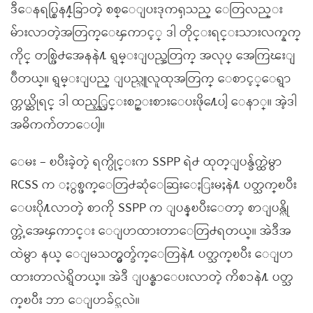
ဒီေနရပ္စြန႔္ခြာတဲ့ စစ္ေျပးဒုကၡသည္ ေတြလည္း
မ်ားလာတဲ့အတြက္ေၾကာင့္ ဒါ တိုင္းရင္းသားလက္နက္
ကိုင္ တစ္ဖြဲ႕အေနနဲ႔ ရွမ္းျပည္အတြက္ အလုပ္ အေကြၽးျ
ပဳတယ္။ ရွမ္းျပည္ ျပည္သူလူထုအတြက္ ေစာင့္ေရွာ
က္တယ္ဆိုရင္ ဒါ ထည့္သြင္းစဥ္းစားေပးဖို႔ေပါ့ ေနာ္။ အဲ့ဒါ
အဓိကက်တာေပါ့။
ေမး – ၿပီးခဲ့တဲ့ ရက္ပိုင္းက SSPP ရဲ႕ ထုတ္ျပန္ခ်က္ထဲမွာ
RCSS က ႏွစ္ဖက္ေတြ႕ဆုံေဆြးေႏြးမႈနဲ႔ ပတ္သက္ၿပီး
ေပးပို႔လာတဲ့ စာကို SSPP က ျပန္ၿပီးေတာ့ စာျပန္လို
က္တဲ့အေၾကာင္း ေျပာထားတာေတြ႕ရတယ္။ အဲဒီအ
ထဲမွာ နယ္ ေျမသတ္မွတ္ခ်က္ေတြနဲ႔ ပတ္သက္ၿပီး ေျပာ
ထားတာလဲရွိတယ္။ အဲဒီ ျပန္စာေပးလာတဲ့ ကိစၥနဲ႔ ပတ္သ
က္ၿပီး ဘာ ေျပာခ်င္သလဲ။