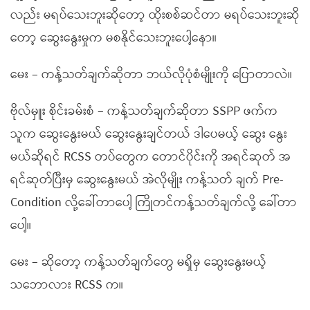
လည်း မရပ်သေးဘူးဆိုတော့ ထိုးစစ်ဆင်တာ မရပ်သေးဘူးဆို
တော့ ဆွေးနွေးမှုက မစနိုင်သေးဘူးပေါ့နော။
မေး – ကန့်သတ်ချက်ဆိုတာ ဘယ်လိုပုံစံမျိုးကို ပြောတာလဲ။
ဗိုလ်မှူး စိုင်းခမ်းစံ – ကန့်သတ်ချက်ဆိုတာ SSPP ဖက်က
သူက ဆွေးနွေးမယ် ဆွေးနွေးချင်တယ် ဒါပေမယ့် ဆွေး နွေး
မယ်ဆိုရင် RCSS တပ်တွေက တောင်ပိုင်းကို အရင်ဆုတ် အ
ရင်ဆုတ်ပြီးမှ ဆွေးနွေးမယ် အဲလိုမျိုး ကန့်သတ် ချက် Pre-
Condition လို့ခေါ်တာပေါ့ ကြိုတင်ကန့်သတ်ချက်လို့ ခေါ်တာ
ပေါ့။
မေး – ဆိုတော့ ကန့်သတ်ချက်တွေ မရှိမှ ဆွေးနွေးမယ့်
သဘောလား RCSS က။