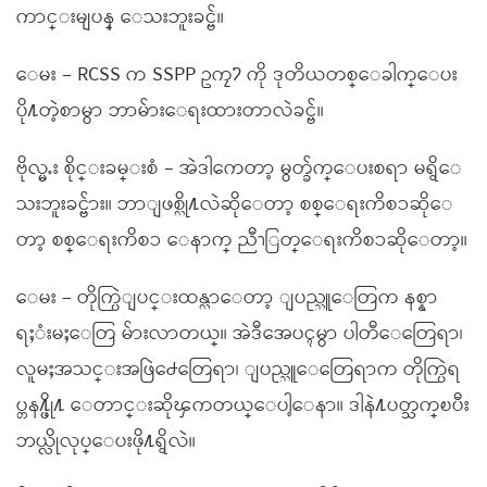
ကာင္းမျပန္ ေသးဘူးခင္ဗ်။
ေမး – RCSS က SSPP ဥကၠ႒ ကို ဒုတိယတစ္ေခါက္ေပး
ပို႔တဲ့စာမွာ ဘာမ်ားေရးထားတာလဲခင္ဗ်။
ဗိုလ္မႉး စိုင္းခမ္းစံ – အဲဒါကေတာ့ မွတ္ခ်က္ေပးစရာ မရွိေ
သးဘူးခင္ဗ်ား။ ဘာျဖစ္လို႔လဲဆိုေတာ့ စစ္ေရးကိစၥဆိုေ
တာ့ စစ္ေရးကိစၥ ေနာက္ ညီၫြတ္ေရးကိစၥဆိုေတာ့။
ေမး – တိုက္ပြဲျပင္းထန္လာေတာ့ ျပည္သူေတြက နစ္နာ
ရႈံးမႈေတြ မ်ားလာတယ္။ အဲဒီအေပၚမွာ ပါတီေတြေရာ၊
လူမႈအသင္းအဖြဲ႕ေတြေရာ၊ ျပည္သူေတြေရာက တိုက္ပြဲရ
ပ္တန႔္ဖို႔ ေတာင္းဆိုၾကတယ္ေပါ့ေနာ။ ဒါနဲ႔ပတ္သက္ၿပီး
ဘယ္လိုလုပ္ေပးဖို႔ရွိလဲ။