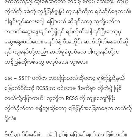
ဖက်ကလည်း ထိုးစစ်ဆင်တာ တခါမှ မလုပ် သေးဘူး။ ကိုယ့်
ကိုယ်ကို ခုခံတဲ့ တုန့်ပြန်မှုနဲ့ပဲ ကျနော်တို့က ရင်ဆိုင်နေတယ်။
ဒါရှင်းရှင်းလေးပေါ့။ ပြောမယ် ဆိုရင်တော့ သူတို့ဖက်က
တကယ်ဆွေးနွေးချင်လို့ရှိရင် ရပ်လိုက်ပေါ့ ရပ်ပြီးတော့မှ
ဆွေးနွေးမယ်လေ။ မရပ်ပဲနဲ့ ဒီအတိုင်း ဆက်တိုက်နေမယ်ဆို
ရင် ကျနော်တို့လည်း ဆက်ခုခံမှာပဲလေ ဒါကျနော်တို့က
တန်ပြန်ထိုးစစ်တွေ မလုပ်သေး ဘူးလေ။
မေး – SSPP ဖက်က ဘာပြောသလဲဆိုတော့ ရှမ်းပြည်နယ်
မြောက်ပိုင်းကို RCSS က ဝင်လာမှ ဒီဖက်မှာ တိုက်ပွဲ ဖြစ်
တယ်လို့ပြောတယ်။ သူတို့က RCSS ကို ကျူးကျော်ပြီး
တိုက်ခိုက်တာ မရှိဘူးဆိုတော့ မြေပြင်အခြေအနေက ဘယ်လို
ရှိလဲ။
ဗိုလ်မှူး စိုင်းခမ်းစံ – အဲဒါ စွပ်စွဲ ပြောဆိုချက်သာ ဖြစ်တယ်။