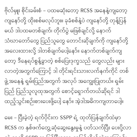
ဗိုလ်မှူး စိုင်းခမ်းစံ – ပထမဆုံးတော့ RCSS အနေနဲ့ကျတော့
ကျနော်တို့ ထိုးစစ်မလုပ်ဘူး။ ခုခံစစ်နဲ့ပဲ ကျနော်တို့ တုန့်ပြန်
မယ် ဒါပထမတစ်ချက်၊ တိုက်ပွဲ မဖြစ်ချင်လို့ နောက်
သံဃာတော်တွေ ပြည်သူတွေ တောင်းဆိုချက်ကို ကျနော်တို့
အလေးထားလို့ ဒါတစ်ချက်ပေါ့နော်။ နောက်တစ်ချက်ကျ
တော့ ဒီနေရပ်စွန့်ခွာတဲ့ စစ်ပြေးဒုက္ခသည် တွေလည်း များ
လာတဲ့အတွက်ကြောင့် ဒါ တိုင်းရင်းသားလက်နက်ကိုင် တစ်
ဖွဲ့အနေနဲ့ ရှမ်းပြည်အတွက် အလုပ် အကျွေးပြုတယ်။ ရှမ်း
ပြည် ပြည်သူလူထုအတွက် စောင့်ရှောက်တယ်ဆိုရင် ဒါ
ထည့်သွင်းစဉ်းစားပေးဖို့ပေါ့ နော်။ အဲ့ဒါအဓိကကျတာပေါ့။
မေး – ပြီးခဲ့တဲ့ ရက်ပိုင်းက SSPP ရဲ့ ထုတ်ပြန်ချက်ထဲမှာ
RCSS က နှစ်ဖက်တွေ့ဆုံဆွေးနွေးမှုနဲ့ ပတ်သက်ပြီး ပေးပို့လာ