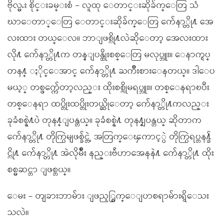
ဗိုလ္မႉး စိုင္းခမ္းစံ – လူထု ေတာင္းဆိုခ်က္ေတြ သံ
ဃာေတာ္ေတြ ေတာင္းဆိုခ်က္ေတြ က်ေနာ္တို႔ အေ
လးထား တယ္ေလ။ ဘာျဖစ္လို႔လဲဆိုေတာ့ အေလးထား
လို႔ က်ေနာ္တို႔က တန္ျပန္ထိုးစစ္ေတြ မလုပ္ဘူး။ ေနာက္ရပ္
တန႔္ ႏိုင္ေအာင္ က်ေနာ္တို႔ ႀကိဳးစားေနတယ္။ ဒါေပ
မယ့္ တစ္ဖက္က်ေတာ့လည္း ထိုးစစ္ကိုမရပ္ဘူး။ တစ္ေနရာၿပီး
တစ္ေနရာ ထပ္တိုးထပ္တိုးတယ္ဆိုေတာ့ က်ေနာ္တို႔ကလည္း
ခုခံစစ္နဲ႔ပဲ တုန႔္ျပန္တယ္။ ခုခံစစ္နဲ႔ တုန႔္ျပန္တယ္ ဆိုတာက
က်ေနာ္တို႔ တိုက္ပြဲမျဖစ္ခ်င္တဲ့ အတြက္ေၾကာင့္ပဲ တိုက္ပြဲရပ္တန႔္ခ်
င္လို႔ က်ေနာ္တို႔ အဲလိုမ်ိဳး နည္းဗ်ဴဟာအေနနဲ႔ က်ေနာ္တို႔ ထိုး
စစ္မဆင္တာ ျဖစ္တယ္။
ေမး – တျခားဘာမ်ား ျဖည့္စြက္ေျပာစရာမ်ားရွိေသး
သလဲ။