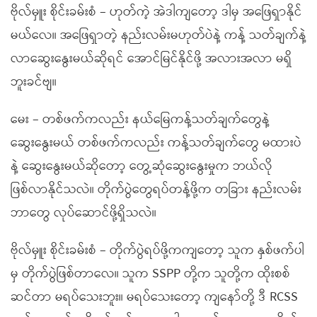
ဗိုလ်မှူး စိုင်းခမ်းစံ – ဟုတ်ကဲ့ အဲဒါကျတော့ ဒါမှ အဖြေရှာနိုင်
မယ်လေ။ အဖြေရှာတဲ့ နည်းလမ်းမဟုတ်ပဲနဲ့ ကန့် သတ်ချက်နဲ့
လာဆွေးနွေးမယ်ဆိုရင် အောင်မြင်နိုင်ဖို့ အလားအလာ မရှိ
ဘူးခင်ဗျ။
မေး – တစ်ဖက်ကလည်း နယ်မြေကန့်သတ်ချက်တွေနဲ့
ဆွေးနွေးမယ် တစ်ဖက်ကလည်း ကန့်သတ်ချက်တွေ မထားပဲ
နဲ့ ဆွေးနွေးမယ်ဆိုတော့ တွေ့ဆုံဆွေးနွေးမှုက ဘယ်လို
ဖြစ်လာနိုင်သလဲ။ တိုက်ပွဲတွေရပ်တန့်ဖို့က တခြား နည်းလမ်း
ဘာတွေ လုပ်ဆောင်ဖို့ရှိသလဲ။
ဗိုလ်မှူး စိုင်းခမ်းစံ – တိုက်ပွဲရပ်ဖို့ကကျတော့ သူက နှစ်ဖက်ပါ
မှ တိုက်ပွဲဖြစ်တာလေ။ သူက SSPP တို့က သူတို့က ထိုးစစ်
ဆင်တာ မရပ်သေးဘူး။ မရပ်သေးတော့ ကျနော်တို့ ဒီ RCSS