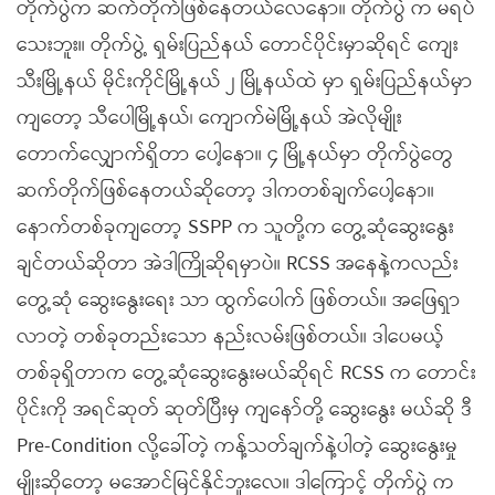
တိုက်ပွဲက ဆက်တိုက်ဖြစ်နေတယ်လေနော။ တိုက်ပွဲ က မရပ်
သေးဘူး။ တိုက်ပွဲ့ ရှမ်းပြည်နယ် တောင်ပိုင်းမှာဆိုရင် ကျေး
သီးမြို့နယ် မိုင်းကိုင်မြို့နယ် ၂ မြို့နယ်ထဲ မှာ ရှမ်းပြည်နယ်မှာ
ကျတော့ သီပေါမြို့နယ်၊ ကျောက်မဲမြို့နယ် အဲလိုမျိုး
တောက်လျှောက်ရှိတာ ပေါ့နော။ ၄ မြို့နယ်မှာ တိုက်ပွဲတွေ
ဆက်တိုက်ဖြစ်နေတယ်ဆိုတော့ ဒါကတစ်ချက်ပေါ့နော။
နောက်တစ်ခုကျတော့ SSPP က သူတို့က တွေ့ဆုံဆွေးနွေး
ချင်တယ်ဆိုတာ အဲဒါကြိုဆိုရမှာပဲ။ RCSS အနေနဲ့ကလည်း
တွေ့ဆုံ ဆွေးနွေးရေး သာ ထွက်ပေါက် ဖြစ်တယ်။ အဖြေရှာ
လာတဲ့ တစ်ခုတည်းသော နည်းလမ်းဖြစ်တယ်။ ဒါပေမယ့်
တစ်ခုရှိတာက တွေ့ဆုံဆွေးနွေးမယ်ဆိုရင် RCSS က တောင်း
ပိုင်းကို အရင်ဆုတ် ဆုတ်ပြီးမှ ကျနော်တို့ ဆွေးနွေး မယ်ဆို ဒီ
Pre-Condition လို့ခေါ်တဲ့ ကန့်သတ်ချက်နဲ့ပါတဲ့ ဆွေးနွေးမှု
မျိုးဆိုတော့ မအောင်မြင်နိုင်ဘူးလေ။ ဒါကြောင့် တိုက်ပွဲ က