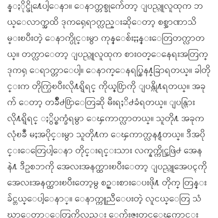
န္ႏိုင္ဖို႔ေပါ့ေနာ။ ေနာက္တစ္ခုက်ေတာ့ ျပည္သူလူထုက ဘ
ယ္ေလာက္အထိ ဒုကၡေရာက္လည္းဆိုေတာ့ စစ္အာဏာသိ
မ္းၿပီးတဲ့ ေနာက္ပိုင္းမွာ ကုန္ေစ်းႏႈန္းေတြတက္လာတ
ယ္။ တက္လာေတာ့ ျပည္သူလူထုက စားဝတ္ေနေရးအတြက္
ဒုကၡ ေရာက္တာေပါ့။ ေနာက္ေနရပ္စြန႔္ခြာရတယ္။ ခါတို
င္းက တိုက္ပြဲၿပီးလို႔ရွိရင္ ကိုယ့္႐ြာကို ျပန္လို႔ရတယ္။ အခု
က် ေတာ့ တခ်ိဳ႕႐ြာေတြဆို မီးရႈိ႕ခံရတယ္။ ျပန္သြား
လို႔ရွိရင္ ႏွိပ္စက္ခံရမွာ ေၾကာက္လာတယ္။ သူတို႔ အခုက
လုံၿခဳံ မႈအပိုင္းမွာ သူတို႔က ေၾကာက္လန႔္ရတယ္။ ဒီအပို
င္းေတြေပါ့ေနာ တိုင္းရင္းသား လက္နက္ကိုင္အဖြဲ႕ အေန
နဲ႔ ဒီဥစၥာကို အေလးအနက္ထားၿပီးေတာ့ ျပည္သူအေပၚကို
အေလးအနက္ထားၿပီးေတာ့မွ စဥ္းစားေပးဖို႔ တိုက္ တြန္း
ခ်င္တယ္ေပါ့ေနာ္။ ေနာက္ကူညီေပးတဲ့ လူငယ္ေတြ သံ
ဃာေတာ္ေတြကိုလည္း ေက်းဇူးတင္ေၾကာင္း