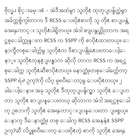
ဗိုလ္မႉး စိုင္းခမ္းစံ – အဲဒီအထဲမွာ သူတို႔ ထုတ္ျပန္ခ်က္ထဲမွာ
အခ်က္တစ္ခ်က္ပါတာက ဒီ RCSS ေပးပို႔စာကို သူ တို႔ စာျပန္တဲ့
အေၾကာင္း သူတို႔ပါရွိတယ္။ အဲဒါ စာျပန္တယ္ဆိုတာက အရ
င္တစ္ေခါက္တုန္းက RCSS က SSPP ကို စာပို႔ထားတယ္။ ေ
နာက္ဒီတစ္ေခါက္က်မွ သူတို႔က ဒီစာျပန္ပို႔ေပးတာေပါ့ေ
နာ္။ သူတို႔တုန႔္ျပန္စာက ဆိုလို တာက RCSS က အရင္တ
စ္ေခါက္က သူတို႔ဆီစာပို႔တယ္။ ေနာက္ဆုံးတစ္ေခါက္က်ေတာ့
SSPP ရဲ႕ ဥကၠ႒ကို လိပ္ မူၿပီးေတာ့မွ ေပးပို႔တယ္။ ၂
ခါေပါ့ေနာ။ အခု သူတို႔ ဒီထုတ္ျပန္ခ်က္မွာ သူတို႔ ေျပာ
တာ သူတို႔ စာျပန္ေပးတယ္ ဆိုတာက အဲဒါ အရင္တစ္ေခါ
က္ ဥစၥာကို သူတို႔ အေၾကာင္းျပန္ေပးတာ ျဖစ္တယ္။
ေနာက္ ဒီေနာက္ဆုံး တစ္ ေခါက္ RCSS အေနနဲ႔ SSPP
ဥကၠ႒ဆီ လိပ္မူၿပီးေတာ့ ေပးပို႔တဲ့ စာကို သူတို႔ အေၾ