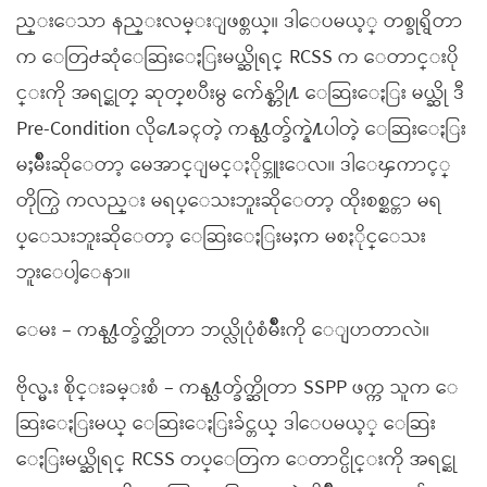
ည္းေသာ နည္းလမ္းျဖစ္တယ္။ ဒါေပမယ့္ တစ္ခုရွိတာ
က ေတြ႕ဆုံေဆြးေႏြးမယ္ဆိုရင္ RCSS က ေတာင္းပို
င္းကို အရင္ဆုတ္ ဆုတ္ၿပီးမွ က်ေနာ္တို႔ ေဆြးေႏြး မယ္ဆို ဒီ
Pre-Condition လို႔ေခၚတဲ့ ကန႔္သတ္ခ်က္နဲ႔ပါတဲ့ ေဆြးေႏြး
မႈမ်ိဳးဆိုေတာ့ မေအာင္ျမင္ႏိုင္ဘူးေလ။ ဒါေၾကာင့္
တိုက္ပြဲ ကလည္း မရပ္ေသးဘူးဆိုေတာ့ ထိုးစစ္ဆင္တာ မရ
ပ္ေသးဘူးဆိုေတာ့ ေဆြးေႏြးမႈက မစႏိုင္ေသး
ဘူးေပါ့ေနာ။
ေမး – ကန႔္သတ္ခ်က္ဆိုတာ ဘယ္လိုပုံစံမ်ိဳးကို ေျပာတာလဲ။
ဗိုလ္မႉး စိုင္းခမ္းစံ – ကန႔္သတ္ခ်က္ဆိုတာ SSPP ဖက္က သူက ေ
ဆြးေႏြးမယ္ ေဆြးေႏြးခ်င္တယ္ ဒါေပမယ့္ ေဆြး
ေႏြးမယ္ဆိုရင္ RCSS တပ္ေတြက ေတာင္ပိုင္းကို အရင္ဆု