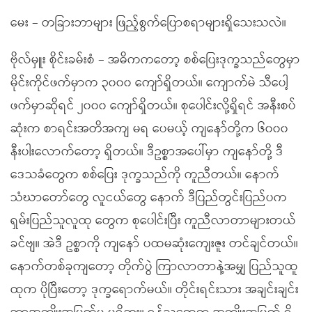
မေး – တခြားဘာများ ဖြည့်စွက်ပြောစရာများရှိသေးသလဲ။
ဗိုလ်မှူး စိုင်းခမ်းစံ – အဓိကကတော့ စစ်ပြေးဒုက္ခသည်တွေမှာ
မိုင်းကိုင်ဖက်မှာက ၃၀၀၀ ကျော်ရှိတယ်။ ကျောက်မဲ သီပေါ့
ဖက်မှာဆိုရင် ၂၀၀၀ ကျော်ရှိတယ်။ စုပေါင်းလို့ရှိရင် အနီးစပ်
ဆုံးက စာရင်းအတိအကျ မရ ပေမယ့် ကျနော်တို့က ၆၀၀၀
နီးပါးလောက်တော့ ရှိတယ်။ ဒီဥစ္စာအပေါ်မှာ ကျနော်တို့ ဒီ
ဒေသခံတွေက စစ်ပြေး ဒုက္ခသည်ကို ကူညီတယ်။ နောက်
သံဃာတော်တွေ လူငယ်တွေ နောက် ဒီပြည်တွင်းပြည်ပက
ရှမ်းပြည်သူလူထု တွေက စုပေါင်းပြီး ကူညီလာတာများတယ်
ခင်ဗျ။ အဲဒီ ဥစ္စာကို ကျနော် ပထမဆုံးကျေးဇူး တင်ချင်တယ်။
နောက်တစ်ခုကျတော့ တိုက်ပွဲ ကြာလာတာနဲ့အမျှ ပြည်သူထူ
ထုက ပိုပြီးတော့ ဒုက္ခရောက်မယ်။ တိုင်းရင်းသား အချင်းချင်း