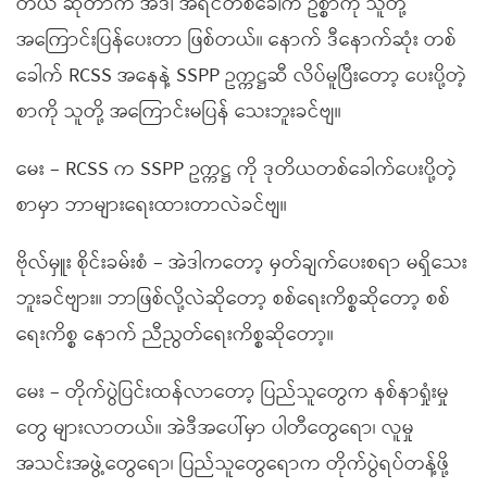
တယ် ဆိုတာက အဲဒါ အရင်တစ်ခေါက် ဥစ္စာကို သူတို့
အကြောင်းပြန်ပေးတာ ဖြစ်တယ်။ နောက် ဒီနောက်ဆုံး တစ်
ခေါက် RCSS အနေနဲ့ SSPP ဥက္ကဋ္ဌဆီ လိပ်မူပြီးတော့ ပေးပို့တဲ့
စာကို သူတို့ အကြောင်းမပြန် သေးဘူးခင်ဗျ။
မေး – RCSS က SSPP ဥက္ကဋ္ဌ ကို ဒုတိယတစ်ခေါက်ပေးပို့တဲ့
စာမှာ ဘာများရေးထားတာလဲခင်ဗျ။
ဗိုလ်မှူး စိုင်းခမ်းစံ – အဲဒါကတော့ မှတ်ချက်ပေးစရာ မရှိသေး
ဘူးခင်ဗျား။ ဘာဖြစ်လို့လဲဆိုတော့ စစ်ရေးကိစ္စဆိုတော့ စစ်
ရေးကိစ္စ နောက် ညီညွတ်ရေးကိစ္စဆိုတော့။
မေး – တိုက်ပွဲပြင်းထန်လာတော့ ပြည်သူတွေက နစ်နာရှုံးမှု
တွေ များလာတယ်။ အဲဒီအပေါ်မှာ ပါတီတွေရော၊ လူမှု
အသင်းအဖွဲ့တွေရော၊ ပြည်သူတွေရောက တိုက်ပွဲရပ်တန့်ဖို့