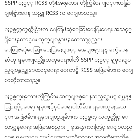
SSPP ႏွင့္ RCSS တို႔အၾကား တိုက္ပြဲမ်ား ျပင္းထန္စြာ
ျဖစ္ပြားေန သည္ဟု RCSS က ေျပာသည္။
ႏွစ္ဖက္လက္နက္ကိုင္မ်ားက ေတြ႕ဆုံေဆြးေႏြးေရး အသင့္
ရွိေၾကာင္း ထုတ္ျပန္ထားၾကေသာ္လည္း
ေတြ႕ဆုံေဆြး ေႏြးမႈျဖင့္ အေျဖရွာရန္ ခက္ခဲေန
ဆဲဟု ရွမ္းျပည္တိုးတက္ေရးပါတီ SSPP ႏွင့္ ရွမ္းျပ
ည္ျပန္လည္ထူေထာင္ေရး ေကာင္စီ RCSS အဖြဲ႕မ်ားက ေျ
ပာဆိုထားသည္။
ႏွစ္ဖက္ၾကားတိုက္ပြဲမ်ား ဆက္ျဖစ္ေနသည့္အေပၚ ရပ္တန႔္
သြားႏိုင္ေရး ရွမ္းႏိုင္ငံေရးပါတီမ်ား၊ ရွမ္းလူမႈအသ
င္း အဖြဲ႕မ်ား၊ ရွမ္းျပည္သူမ်ားက ႏွစ္ဖက္ လက္နက္ကိုင္ ေ
တာ္လွန္ေရး အဖြဲ႕အစည္း ၂ ခုအၾကားတြင္ ေျပလည္
ေစ ရန္ႏွင့္ ေပါင္းစည္းႏိုင္ေရး အႀကိမ္ႀကိမ္