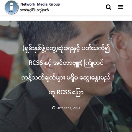
Men
(ရှမ်းနှစ်ဖွဲ့တွေ့ဆုံရေးနှင့် ပတ်သက်၍
RCSS နှင့် အင်တာဗျူး) ကြိုတင်
ကန့်သတ်ချက်များ မရှိမှ ဆွေးနွေးမည်
ဟု RCSS ပြော
October 7, 2021