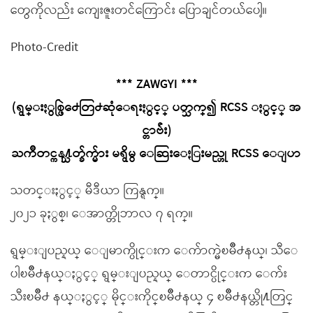
တွေကိုလည်း ကျေးဇူးတင်ကြောင်း ပြောချင်တယ်ပေါ့။
Photo-Credit
*** ZAWGYI ***
(ရွမ္းႏွစ္ဖြဲ႕ေတြ႕ဆုံေရးႏွင့္ ပတ္သက္၍ RCSS ႏွင့္ အ
င္တာဗ်ဴး)
ႀကိဳတင္ကန႔္သတ္ခ်က္မ်ား မရွိမွ ေဆြးေႏြးမည္ဟု RCSS ေျပာ
သတင္းႏွင့္ မီဒီယာ ကြန္ရက္။
၂၀၂၁ ခုႏွစ္၊ ေအာက္တိုဘာလ ၇ ရက္။
ရွမ္းျပည္နယ္ ေျမာက္ပိုင္းက ေက်ာက္မဲၿမိဳ႕နယ္၊ သီေ
ပါၿမိဳ႕နယ္ႏွင့္ ရွမ္းျပည္နယ္ ေတာင္ပိုင္းက ေက်း
သီးၿမိဳ႕ နယ္ႏွင့္ မိုင္းကိုင္ၿမိဳ႕နယ္ ၄ ၿမိဳ႕နယ္တို႔တြင္