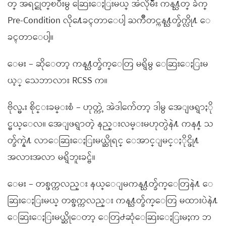
တ္ အရင္ဆုတ္ၿပီးမွ ေဆြးေႏြးမယ္ အဲလိုမ်ိဳး ကန႔္သတ္ ခ်က္
Pre-Condition လို႔ေခၚတာေပါ့ ႀကိဳတင္ကန႔္သတ္ခ်က္လို႔ ေ
ခၚတာေပါ့။
ေမး – ဆိုေတာ့ ကန႔္သတ္ခ်က္ေတြ မရွိမွ ေဆြးေႏြးမ
ယ့္ သေဘာလား RCSS က။
ဗိုလ္မႉး စိုင္းခမ္းစံ – ဟုတ္ကဲ့ အဲဒါက်ေတာ့ ဒါမွ အေျဖရွာႏို
င္မယ္ေလ။ အေျဖရွာတဲ့ နည္းလမ္းမဟုတ္ပဲနဲ႔ ကန႔္ သ
တ္ခ်က္နဲ႔ လာေဆြးေႏြးမယ္ဆိုရင္ ေအာင္ျမင္ႏိုင္ဖို႔
အလားအလာ မရွိဘူးခင္ဗ်။
ေမး – တစ္ဖက္ကလည္း နယ္ေျမကန႔္သတ္ခ်က္ေတြနဲ႔ ေ
ဆြးေႏြးမယ္ တစ္ဖက္ကလည္း ကန႔္သတ္ခ်က္ေတြ မထားပဲနဲ႔
ေဆြးေႏြးမယ္ဆိုေတာ့ ေတြ႕ဆုံေဆြးေႏြးမႈက ဘ