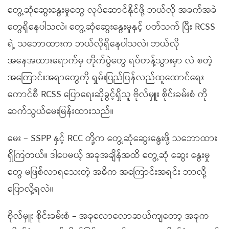
တွေ့ဆုံဆွေးနွေးမှုတွေ လုပ်ဆောင်နိုင်ဖို့ ဘယ်လို အခက်အခဲ
တွေရှိနေပါသလဲ၊ တွေ့ဆုံဆွေးနွေးမှုနှင့် ပတ်သက် ပြီး RCSS
ရဲ့ သဘောထားက ဘယ်လိုရှိနေပါသလဲ၊ ဘယ်လို
အနေအထားရောက်မှ တိုက်ပွဲတွေ ရပ်တန့်သွားမှာ လဲ စတဲ့
အကြောင်းအရာတွေကို ရှမ်းပြည်ပြန်လည်ထူထောင်ရေး
ကောင်စီ RCSS ပြောရေးဆိုခွင့်ရှိသူ ဗိုလ်မှူး စိုင်းခမ်းစံ ကို
ဆက်သွယ်မေးမြန်းထားသည်။
မေး – SSPP နှင့် RCC တို့က တွေ့ဆုံဆွေးနွေးဖို့ သဘောထား
ရှိကြတယ်။ ဒါပေမယ့် အခုအချိန်အထိ တွေ့ဆုံ ဆွေး နွေးမှု
တွေ မဖြစ်လာရသေးတဲ့ အဓိက အကြောင်းအရင်း ဘာလို့
ပြောလို့ရလဲ။
ဗိုလ်မှူး စိုင်းခမ်းစံ – အခုလောလောဆယ်ကျတော့ အခုက