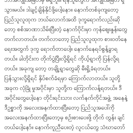
ဘာအကျိုးအမြတ်မှ မရှိဘူး။ ရန်သူတွေက အကျိုးအမြတ် ရှိ
သွားမယ်။ ဒါချင့်ချိန်နိုင်ဖို့ပေါ့နော။ နောက်တစ်ခုကျတော့
ပြည်သူလူထုက ဘယ်လောက်အထိ ဒုက္ခရောက်လည်းဆို
တော့ စစ်အာဏာသိမ်းပြီးတဲ့ နောက်ပိုင်းမှာ ကုန်စျေးနှုန်းတွေ
တက်လာတယ်။ တက်လာတော့ ပြည်သူလူထုက စားဝတ်နေ
ရေးအတွက် ဒုက္ခ ရောက်တာပေါ့။ နောက်နေရပ်စွန့်ခွာရ
တယ်။ ခါတိုင်းက တိုက်ပွဲပြီးလို့ရှိရင် ကိုယ့်ရွာကို ပြန်လို့ရ
တယ်။ အခုကျ တော့ တချို့ရွာတွေဆို မီးရှို့ခံရတယ်။
ပြန်သွားလို့ရှိရင် နှိပ်စက်ခံရမှာ ကြောက်လာတယ်။ သူတို့
အခုက လုံခြုံ မှုအပိုင်းမှာ သူတို့က ကြောက်လန့်ရတယ်။ ဒီ
အပိုင်းတွေပေါ့နော တိုင်းရင်းသား လက်နက်ကိုင်အဖွဲ့ အနေနဲ့
ဒီဥစ္စာကို အလေးအနက်ထားပြီးတော့ ပြည်သူအပေါ်ကို
အလေးအနက်ထားပြီးတော့မှ စဉ်းစားပေးဖို့ တိုက် တွန်း ချင်
တယ်ပေါ့နော်။ နောက်ကူညီပေးတဲ့ လူငယ်တွေ သံဃာတော်