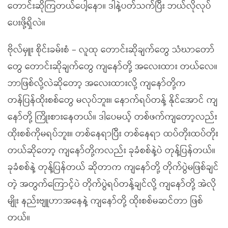
တောင်းဆိုကြတယ်ပေါ့နော။ ဒါနဲ့ပတ်သက်ပြီး ဘယ်လိုလုပ်
ပေးဖို့ရှိလဲ။
ဗိုလ်မှူး စိုင်းခမ်းစံ – လူထု တောင်းဆိုချက်တွေ သံဃာတော်
တွေ တောင်းဆိုချက်တွေ ကျနော်တို့ အလေးထား တယ်လေ။
ဘာဖြစ်လို့လဲဆိုတော့ အလေးထားလို့ ကျနော်တို့က
တန်ပြန်ထိုးစစ်တွေ မလုပ်ဘူး။ နောက်ရပ်တန့် နိုင်အောင် ကျ
နော်တို့ ကြိုးစားနေတယ်။ ဒါပေမယ့် တစ်ဖက်ကျတော့လည်း
ထိုးစစ်ကိုမရပ်ဘူး။ တစ်နေရာပြီး တစ်နေရာ ထပ်တိုးထပ်တိုး
တယ်ဆိုတော့ ကျနော်တို့ကလည်း ခုခံစစ်နဲ့ပဲ တုန့်ပြန်တယ်။
ခုခံစစ်နဲ့ တုန့်ပြန်တယ် ဆိုတာက ကျနော်တို့ တိုက်ပွဲမဖြစ်ချင်
တဲ့ အတွက်ကြောင့်ပဲ တိုက်ပွဲရပ်တန့်ချင်လို့ ကျနော်တို့ အဲလို
မျိုး နည်းဗျူဟာအနေနဲ့ ကျနော်တို့ ထိုးစစ်မဆင်တာ ဖြစ်
တယ်။