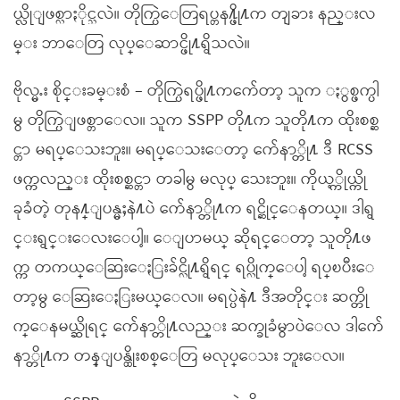
ယ္လိုျဖစ္လာႏိုင္သလဲ။ တိုက္ပြဲေတြရပ္တန႔္ဖို႔က တျခား နည္းလ
မ္း ဘာေတြ လုပ္ေဆာင္ဖို႔ရွိသလဲ။
ဗိုလ္မႉး စိုင္းခမ္းစံ – တိုက္ပြဲရပ္ဖို႔ကက်ေတာ့ သူက ႏွစ္ဖက္ပါ
မွ တိုက္ပြဲျဖစ္တာေလ။ သူက SSPP တို႔က သူတို႔က ထိုးစစ္ဆ
င္တာ မရပ္ေသးဘူး။ မရပ္ေသးေတာ့ က်ေနာ္တို႔ ဒီ RCSS
ဖက္ကလည္း ထိုးစစ္ဆင္တာ တခါမွ မလုပ္ ေသးဘူး။ ကိုယ့္ကိုယ္ကို
ခုခံတဲ့ တုန႔္ျပန္မႈနဲ႔ပဲ က်ေနာ္တို႔က ရင္ဆိုင္ေနတယ္။ ဒါရွ
င္းရွင္းေလးေပါ့။ ေျပာမယ္ ဆိုရင္ေတာ့ သူတို႔ဖ
က္က တကယ္ေဆြးေႏြးခ်င္လို႔ရွိရင္ ရပ္လိုက္ေပါ့ ရပ္ၿပီးေ
တာ့မွ ေဆြးေႏြးမယ္ေလ။ မရပ္ပဲနဲ႔ ဒီအတိုင္း ဆက္တို
က္ေနမယ္ဆိုရင္ က်ေနာ္တို႔လည္း ဆက္ခုခံမွာပဲေလ ဒါက်ေ
နာ္တို႔က တန္ျပန္ထိုးစစ္ေတြ မလုပ္ေသး ဘူးေလ။