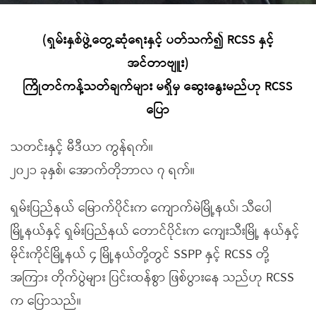
(ရှမ်းနှစ်ဖွဲ့တွေ့ဆုံရေးနှင့် ပတ်သက်၍ RCSS နှင့်
အင်တာဗျူး)
ကြိုတင်ကန့်သတ်ချက်များ မရှိမှ ဆွေးနွေးမည်ဟု RCSS
ပြော
သတင်းနှင့် မီဒီယာ ကွန်ရက်။
၂၀၂၁ ခုနှစ်၊ အောက်တိုဘာလ ၇ ရက်။
ရှမ်းပြည်နယ် မြောက်ပိုင်းက ကျောက်မဲမြို့နယ်၊ သီပေါ
မြို့နယ်နှင့် ရှမ်းပြည်နယ် တောင်ပိုင်းက ကျေးသီးမြို့ နယ်နှင့်
မိုင်းကိုင်မြို့နယ် ၄ မြို့နယ်တို့တွင် SSPP နှင့် RCSS တို့
အကြား တိုက်ပွဲများ ပြင်းထန်စွာ ဖြစ်ပွားနေ သည်ဟု RCSS
က ပြောသည်။