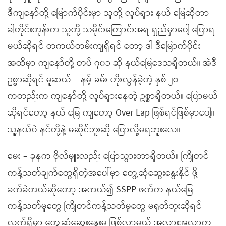
ဒီကျနော်တို့ မြောက်ပိုင်းမှာ သူတို့ လှုပ်ရှား နယ် မြေဆိုတာ
ခါတိုင်းတုန်းက သူတို့ သမိုင်းကြောင်းအရ ရှည်မှာပေါ့ ပြောရ
မယ်ဆိုရင် တကယ်တမ်းကျရှိရင် တော့ ဒါ ဒီမြောက်ပိုင်း
အထိမှာ ကျနော်တို့ တပ် ၇၀၁ ဆို နယ်မြေဒေသရှိတယ်။ အဲဒီ
ဥစ္စာဆိုရင် မူဆယ် – နမ့် ခမ်း ဟိုးလွန်ခဲ့တဲ့ နှစ် ၂၀
ကတည်းက ကျနော်တို့ လှုပ်ရှားနေတဲ့ ဥစ္စာရှိတယ်။ ပြောမယ်
ဆိုရင်တော့ နယ် မြေ ကျတော့ Over Lap ဖြစ်ရင်ဖြစ်မှာပေါ့။
သူ့နယ်ပဲ နင်တို့နဲ့ မဆိုင်ဘူးဆို ပြောလို့မရဘူးလေ။
မေး – ခုနက ဗိုလ်မှူးလည်း ပြောသွားတာရှိတယ်။ ကြိုတင်
ကန့်သတ်ချက်တွေရှိတဲ့အပေါ်မှာ တွေ့ဆုံဆွေးနွေးနိုင် ဖို့
ခက်ခဲတယ်ဆိုတော့ အကယ်၍ SSPP ဖက်က နယ်မြေ
ကန့်သတ်မှုတွေ ကြိုတင်ကန့်သတ်မှုတွေ မရုတ်ဘူးဆိုရင်
လက်ရှိမှာ တွေ့ဆုံဆွေးနွေးမှု ဖြစ်လာမယ့် အလားအလာက