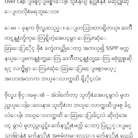
Over Lap ျဖစ္ရင္ျဖစ္မွာေပါ့။ သူ႔နယ္ပဲ နင္တို႔နဲ႔ မဆိုင္ဘူးဆို
ေျပာလို႔မရဘူးေလ။
ေမး – ခုနက ဗိုလ္မႉးလည္း ေျပာသြားတာရွိတယ္။ ႀကိဳ
တင္ကန႔္သတ္ခ်က္ေတြရွိတဲ့အေပၚမွာ ေတြ႕ဆုံေ
ဆြးေႏြးႏိုင္ ဖို႔ ခက္ခဲတယ္ဆိုေတာ့ အကယ္၍ SSPP ဖက္က
နယ္ေျမကန႔္သတ္မႈေတြ ႀကိဳတင္ကန႔္သတ္မႈေတြ မ႐ုတ္ဘူးဆို
ရင္ လက္ရွိမွာ ေတြ႕ဆုံေဆြးေႏြးမႈ ျဖစ္လာမယ့္
အလားအလာက ဘယ္ေလာက္အထိ ရွိႏိုင္သလဲ။
ဗိုလ္မႉး စိုင္းခမ္းစံ – အဲဒါက်ေတာ့ သူတို႔အေပၚမွာပဲ မူတ
ည္တယ္ေပါ့ေလေနာ။ သူတို႔က ဘယ္ေလာက္အထိျဖစ္ ခ်င္သ
လဲေပါ့။ ဘယ္ေလာက္အထိ ေဆြးေႏြးခ်င္သလဲ ဆိုတဲ့အေ
ပၚ မွာပဲ မူတည္တယ္ခင္ဗ်။ က်ေနာ္တို႔ဖက္က် ေတာ့ ပြင့္လင္းျမင္
သာစြာနဲ႔ က်ေနာ္တို႔ အၿမဲတမ္းလည္း က်ေနာ္တို႔ ရပ္တည္ခ်