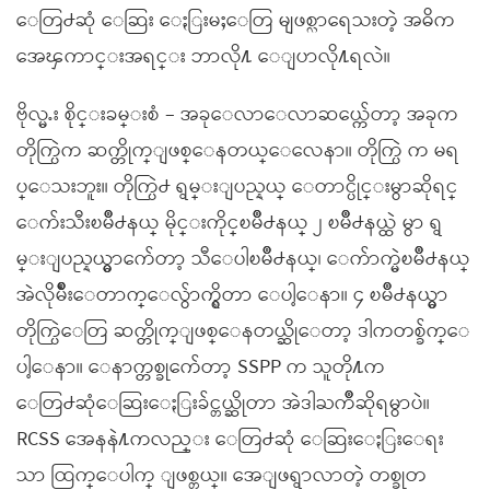
ေတြ႕ဆုံ ေဆြး ေႏြးမႈေတြ မျဖစ္လာရေသးတဲ့ အဓိက
အေၾကာင္းအရင္း ဘာလို႔ ေျပာလို႔ရလဲ။
ဗိုလ္မႉး စိုင္းခမ္းစံ – အခုေလာေလာဆယ္က်ေတာ့ အခုက
တိုက္ပြဲက ဆက္တိုက္ျဖစ္ေနတယ္ေလေနာ။ တိုက္ပြဲ က မရ
ပ္ေသးဘူး။ တိုက္ပြဲ႕ ရွမ္းျပည္နယ္ ေတာင္ပိုင္းမွာဆိုရင္
ေက်းသီးၿမိဳ႕နယ္ မိုင္းကိုင္ၿမိဳ႕နယ္ ၂ ၿမိဳ႕နယ္ထဲ မွာ ရွ
မ္းျပည္နယ္မွာက်ေတာ့ သီေပါၿမိဳ႕နယ္၊ ေက်ာက္မဲၿမိဳ႕နယ္
အဲလိုမ်ိဳးေတာက္ေလွ်ာက္ရွိတာ ေပါ့ေနာ။ ၄ ၿမိဳ႕နယ္မွာ
တိုက္ပြဲေတြ ဆက္တိုက္ျဖစ္ေနတယ္ဆိုေတာ့ ဒါကတစ္ခ်က္ေ
ပါ့ေနာ။ ေနာက္တစ္ခုက်ေတာ့ SSPP က သူတို႔က
ေတြ႕ဆုံေဆြးေႏြးခ်င္တယ္ဆိုတာ အဲဒါႀကိဳဆိုရမွာပဲ။
RCSS အေနနဲ႔ကလည္း ေတြ႕ဆုံ ေဆြးေႏြးေရး
သာ ထြက္ေပါက္ ျဖစ္တယ္။ အေျဖရွာလာတဲ့ တစ္ခုတ