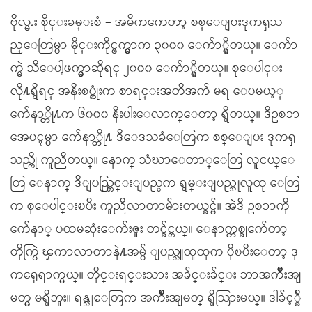
ဗိုလ္မႉး စိုင္းခမ္းစံ – အဓိကကေတာ့ စစ္ေျပးဒုကၡသ
ည္ေတြမွာ မိုင္းကိုင္ဖက္မွာက ၃၀၀၀ ေက်ာ္ရွိတယ္။ ေက်ာ
က္မဲ သီေပါ့ဖက္မွာဆိုရင္ ၂၀၀၀ ေက်ာ္ရွိတယ္။ စုေပါင္း
လို႔ရွိရင္ အနီးစပ္ဆုံးက စာရင္းအတိအက် မရ ေပမယ့္
က်ေနာ္တို႔က ၆၀၀၀ နီးပါးေလာက္ေတာ့ ရွိတယ္။ ဒီဥစၥာ
အေပၚမွာ က်ေနာ္တို႔ ဒီေဒသခံေတြက စစ္ေျပး ဒုကၡ
သည္ကို ကူညီတယ္။ ေနာက္ သံဃာေတာ္ေတြ လူငယ္ေ
တြ ေနာက္ ဒီျပည္တြင္းျပည္ပက ရွမ္းျပည္သူလူထု ေတြ
က စုေပါင္းၿပီး ကူညီလာတာမ်ားတယ္ခင္ဗ်။ အဲဒီ ဥစၥာကို
က်ေနာ္ ပထမဆုံးေက်းဇူး တင္ခ်င္တယ္။ ေနာက္တစ္ခုက်ေတာ့
တိုက္ပြဲ ၾကာလာတာနဲ႔အမွ် ျပည္သူထူထုက ပိုၿပီးေတာ့ ဒု
ကၡေရာက္မယ္။ တိုင္းရင္းသား အခ်င္းခ်င္း ဘာအက်ိဳးအျ
မတ္မွ မရွိဘူး။ ရန္သူေတြက အက်ိဳးအျမတ္ ရွိသြားမယ္။ ဒါခ်င့္ခ်ိ