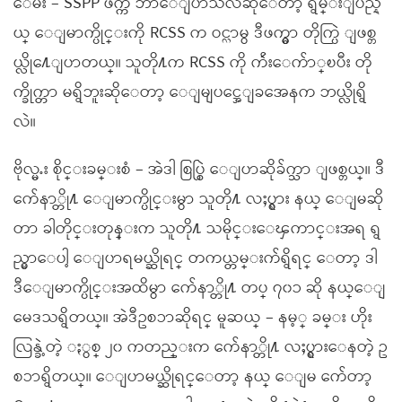
ေမး – SSPP ဖက္က ဘာေျပာသလဲဆိုေတာ့ ရွမ္းျပည္န
ယ္ ေျမာက္ပိုင္းကို RCSS က ဝင္လာမွ ဒီဖက္မွာ တိုက္ပြဲ ျဖစ္တ
ယ္လို႔ေျပာတယ္။ သူတို႔က RCSS ကို က်ဴးေက်ာ္ၿပီး တို
က္ခိုက္တာ မရွိဘူးဆိုေတာ့ ေျမျပင္အေျခအေနက ဘယ္လိုရွိ
လဲ။
ဗိုလ္မႉး စိုင္းခမ္းစံ – အဲဒါ စြပ္စြဲ ေျပာဆိုခ်က္သာ ျဖစ္တယ္။ ဒီ
က်ေနာ္တို႔ ေျမာက္ပိုင္းမွာ သူတို႔ လႈပ္ရွား နယ္ ေျမဆို
တာ ခါတိုင္းတုန္းက သူတို႔ သမိုင္းေၾကာင္းအရ ရွ
ည္မွာေပါ့ ေျပာရမယ္ဆိုရင္ တကယ္တမ္းက်ရွိရင္ ေတာ့ ဒါ
ဒီေျမာက္ပိုင္းအထိမွာ က်ေနာ္တို႔ တပ္ ၇၀၁ ဆို နယ္ေျ
မေဒသရွိတယ္။ အဲဒီဥစၥာဆိုရင္ မူဆယ္ – နမ့္ ခမ္း ဟိုး
လြန္ခဲ့တဲ့ ႏွစ္ ၂၀ ကတည္းက က်ေနာ္တို႔ လႈပ္ရွားေနတဲ့ ဥ
စၥာရွိတယ္။ ေျပာမယ္ဆိုရင္ေတာ့ နယ္ ေျမ က်ေတာ့