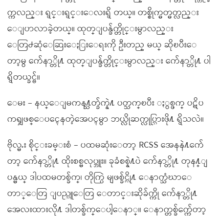
က္ကလည္း ရွင္းရွင္းေလးရွိ တယ္။ တစ္စိုက္မတ္မတ္လည္း
ေျပာလာခဲ့တယ္။ ထုတ္ျပန္ခ်က္တိုင္းမွာလည္း
ေတြ႕ဆုံေဆြးေႏြးေရးကို ဦးတည္ မယ္ ဆိုၿပီးေ
တာ့မွ က်ေနာ္တို႔ ထုတ္ျပန္ခ်က္တိုင္းမွာလည္း က်ေနာ္တို႔ ပါ
ရွိတယ္ခင္ဗ်။
ေမး – နယ္ေျမကန႔္သတ္ခ်က္နဲ႔ ပတ္သက္ၿပီး ႏွစ္ဖက္ ပဋိပ
ကၡျဖစ္ေပၚေနတဲ့အေပၚမွာ ဘယ္လိုဆက္လုပ္သြားဖို႔ ရွိသလဲ။
ဗိုလ္မႉး စိုင္းခမ္းစံ – ပထမဆုံးေတာ့ RCSS အေနနဲ႔က်ေ
တာ့ က်ေနာ္တို႔ ထိုးစစ္မလုပ္ဘူး။ ခုခံစစ္နဲ႔ပဲ က်ေနာ္တို႔ တုန႔္ျ
ပန္မယ္ ဒါပထမတစ္ခ်က္၊ တိုက္ပြဲ မျဖစ္ခ်င္လို႔ ေနာက္သံဃာေ
တာ္ေတြ ျပည္သူေတြ ေတာင္းဆိုခ်က္ကို က်ေနာ္တို႔
အေလးထားလို႔ ဒါတစ္ခ်က္ေပါ့ေနာ္။ ေနာက္တစ္ခ်က္က်ေတာ့