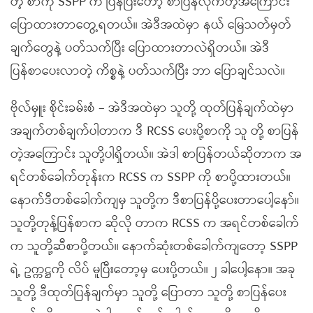
တဲ့ စာကို SSPP က ပြန်ပြီးတော့ စာပြန်လိုက်တဲ့အကြောင်း
ပြောထားတာတွေ့ရတယ်။ အဲဒီအထဲမှာ နယ် မြေသတ်မှတ်
ချက်တွေနဲ့ ပတ်သက်ပြီး ပြောထားတာလဲရှိတယ်။ အဲဒီ
ပြန်စာပေးလာတဲ့ ကိစ္စနဲ့ ပတ်သက်ပြီး ဘာ ပြောချင်သလဲ။
ဗိုလ်မှူး စိုင်းခမ်းစံ – အဲဒီအထဲမှာ သူတို့ ထုတ်ပြန်ချက်ထဲမှာ
အချက်တစ်ချက်ပါတာက ဒီ RCSS ပေးပို့စာကို သူ တို့ စာပြန်
တဲ့အကြောင်း သူတို့ပါရှိတယ်။ အဲဒါ စာပြန်တယ်ဆိုတာက အ
ရင်တစ်ခေါက်တုန်းက RCSS က SSPP ကို စာပို့ထားတယ်။
နောက်ဒီတစ်ခေါက်ကျမှ သူတို့က ဒီစာပြန်ပို့ပေးတာပေါ့နော်။
သူတို့တုန့်ပြန်စာက ဆိုလို တာက RCSS က အရင်တစ်ခေါက်
က သူတို့ဆီစာပို့တယ်။ နောက်ဆုံးတစ်ခေါက်ကျတော့ SSPP
ရဲ့ ဥက္ကဋ္ဌကို လိပ် မူပြီးတော့မှ ပေးပို့တယ်။ ၂ ခါပေါ့နော။ အခု
သူတို့ ဒီထုတ်ပြန်ချက်မှာ သူတို့ ပြောတာ သူတို့ စာပြန်ပေး