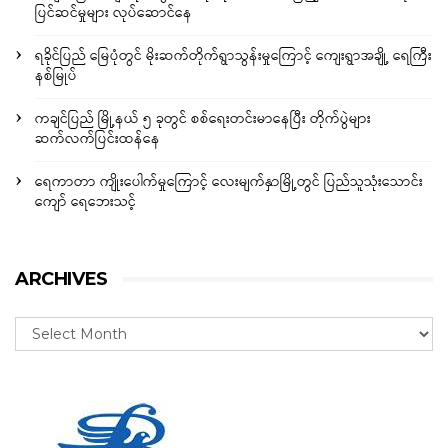
ပြင်ဆင်မှုများ လုပ်ဆောင်နေ
ရခိုင်ပြည် မြေပုံတွင် မိုးဆက်တိုက်ရွာသွန်းမှုကြောင့် ကျေးရွာအချို့ ရေကြီး
နစ်မြုပ်
ကချင်ပြည် မြို့နယ် ၅ ခုတွင် စစ်ရေးတင်းမာနေပြီး တိုက်ပွဲများ
ဆက်လက်ပြင်းထန်နေ
ရေကာတာ ကျိုးပေါက်မှုကြောင့် လေးမျက်နှာမြို့တွင် ပြည်သူသုံးသောင်း
ကျော် ရေဘေးသင့်
ARCHIVES