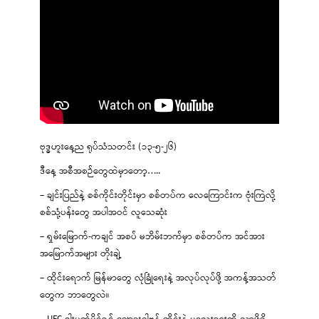
ဗုဒ္ဓဟူးနေ့ည ရုပ်သံသတင်း (၁၃-၅-၂၆)
ဒီနေ့ အစီအစဉ်တွေထဲမှာတော့…..
– ချင်းပြည်နဲ့ စစ်ကိုင်းတိုင်းမှာ စစ်တပ်က လေကြောင်းက ဗုံးကြဲလို့
စစ်သုံ့ပန်းတွေ အပါအဝင် လူသေဆုံး
– ရှမ်းမြောက်-ကချင် အစပ် မဘိမ်းဘက်မှာ စစ်တပ်က အင်အား
အမြောက်အများ တိုးချဲ့
– ထိုင်းရောက် မြန်မာတွေ လုံခြုံရေးနဲ့ အလုပ်လုပ်ဖို့ အကန့်အသတ်
တွေက ဘာတွေလဲ။