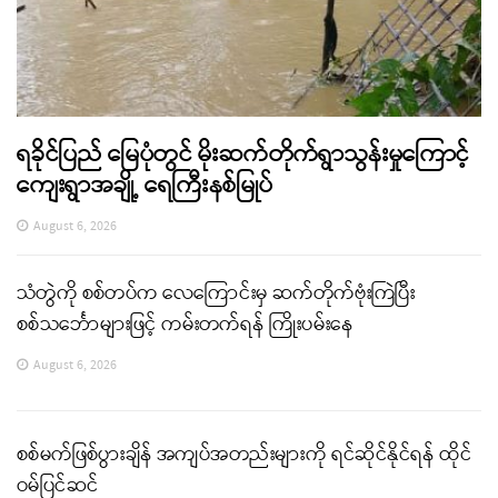
ရခိုင်ပြည် မြေပုံတွင် မိုးဆက်တိုက်ရွာသွန်းမှုကြောင့်
ကျေးရွာအချို့ ရေကြီးနစ်မြုပ်
August 6, 2026
သံတွဲကို စစ်တပ်က လေကြောင်းမှ ဆက်တိုက်ဗုံးကြဲပြီး
စစ်သင်္ဘောများဖြင့် ကမ်းတက်ရန် ကြိုးပမ်းနေ
August 6, 2026
စစ်မက်ဖြစ်ပွားချိန် အကျပ်အတည်းများကို ရင်ဆိုင်နိုင်ရန် ထိုင်
ဝမ်ပြင်ဆင်