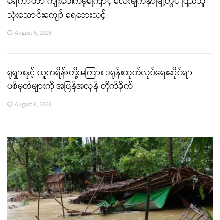
ရေကာတာ ကျိုးပေါက်မှုကြောင့် လေးမျက်နှာမြို့တွင် ပြည်သူ
သုံးသောင်းကျော် ရေဘေးသင့်
August 6, 2026
ရုရှားနှင့် ယူကရိန်းတို့အကြား ဒရုန်းထုတ်လုပ်ရေးဆိုင်ရာ
ပစ်မှတ်များကို အပြန်အလှန် တိုက်ခိုက်
August 6, 2026