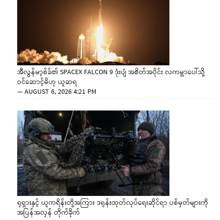
အီလွန်မာ့စ်ခ်၏ SPACEX FALCON 9 ဒုံးပျံ အစိတ်အပိုင်း လကမ္ဘာပေါ်သို့
ဝင်ဆောင့်မိဟု ယူဆရ
—
AUGUST 6, 2026 4:21 PM
ရုရှားနှင့် ယူကရိန်းတို့အကြား ဒရုန်းထုတ်လုပ်ရေးဆိုင်ရာ ပစ်မှတ်များကို
အပြန်အလှန် တိုက်ခိုက်