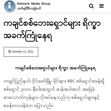
Men
ကချင်စစ်ဘေးရှောင်များ ရိက္ခာ
အခက်ကြုံနေရ
October 11, 2021
ကချင်စစ်ဘေးရှောင်များ ရိက္ခာ အခက်ကြုံနေရ
ကချင်ပြည်နယ်၊ ဝိုင်းမော်မြို့၊ မိုင်းနား KBC စစ်ရှောင်စခန်းရှိ
စစ်ရှောင် ၃၀၀၀ နီးပါးအတွက် ဆန်အပါအဝင် အခြေခံ
စားသောက်ကုန်များ လိုအပ်နေသည်ဟု စစ်ရှောင်များနှင့်
စခန်းတာဝန်ခံက ပြောသည်။