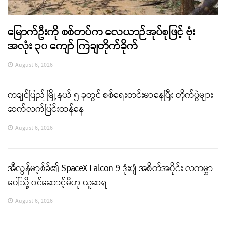
မြောက်ဦးကို စစ်တပ်က လေယာဉ်အုပ်စုဖြင့် ဗုံး
အလုံး ၃၀ ကျော် ကြဲချတိုက်ခိုက်
August 6, 2026
ကချင်ပြည် မြို့နယ် ၅ ခုတွင် စစ်ရေးတင်းမာနေပြီး တိုက်ပွဲများ
ဆက်လက်ပြင်းထန်နေ
August 6, 2026
အီလွန်မာ့စ်ခ်၏ SpaceX Falcon 9 ဒုံးပျံ အစိတ်အပိုင်း လကမ္ဘာ
ပေါ်သို့ ဝင်ဆောင့်မိဟု ယူဆရ
August 6, 2026