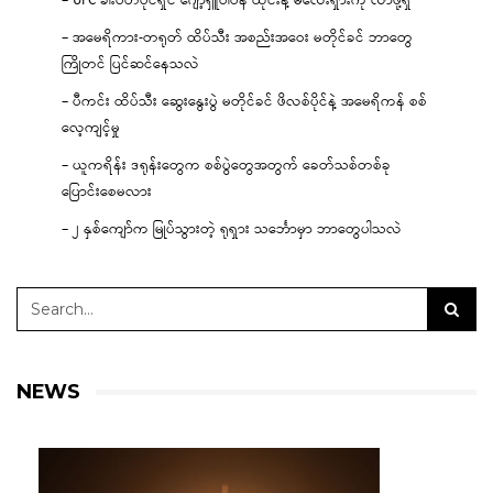
– UFC ခါးပတ်ပိုင်ရှင် ဂျော့ရှူဝါဗန် ထိုင်းနဲ့ မလေးရှားကို လာဖို့ရှိ
– အမေရိကား-တရုတ် ထိပ်သီး အစည်းအဝေး မတိုင်ခင် ဘာတွေ
ကြိုတင် ပြင်ဆင်နေသလဲ
– ပီကင်း ထိပ်သီး ဆွေးနွေးပွဲ မတိုင်ခင် ဖိလစ်ပိုင်နဲ့ အမေရိကန် စစ်
လေ့ကျင့်မှု
– ယူကရိန်း ဒရုန်းတွေက စစ်ပွဲတွေအတွက် ခေတ်သစ်တစ်ခု
ပြောင်းစေမလား
– ၂ နှစ်ကျော်က မြုပ်သွားတဲ့ ရုရှား သင်္ဘောမှာ ဘာတွေပါသလဲ
NEWS