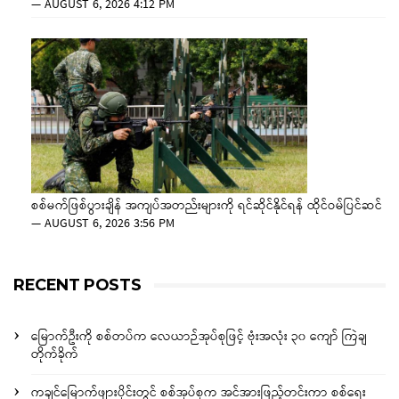
—
AUGUST 6, 2026 4:12 PM
စစ်မက်ဖြစ်ပွားချိန် အကျပ်အတည်းများကို ရင်ဆိုင်နိုင်ရန် ထိုင်ဝမ်ပြင်ဆင်
—
AUGUST 6, 2026 3:56 PM
RECENT POSTS
မြောက်ဦးကို စစ်တပ်က လေယာဉ်အုပ်စုဖြင့် ဗုံးအလုံး ၃၀ ကျော် ကြဲချ
တိုက်ခိုက်
ကချင်မြောက်ဖျားပိုင်းတွင် စစ်အုပ်စုက အင်အားဖြည့်တင်းကာ စစ်ရေး