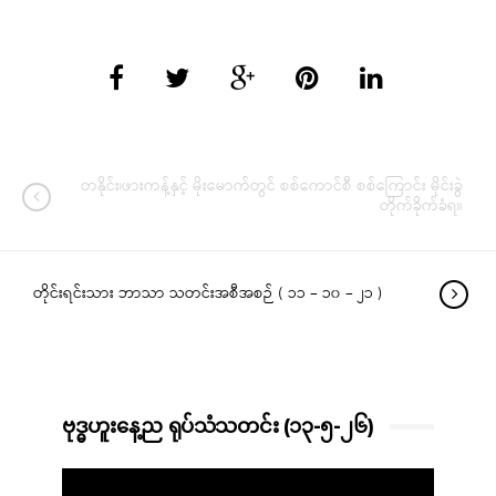
တနိုင်း၊ဖားကန့်နှင့် မိုးမောက်တွင် စစ်ကောင်စီ စစ်ကြောင်း မိုင်းခွဲ
တိုက်ခိုက်ခံရ။
တိုင်းရင်းသား ဘာသာ သတင်းအစီအစဉ် ( ၁၁ – ၁၀ – ၂၁ )
ဗုဒ္ဓဟူးနေ့ည ရုပ်သံသတင်း (၁၃-၅-၂၆)