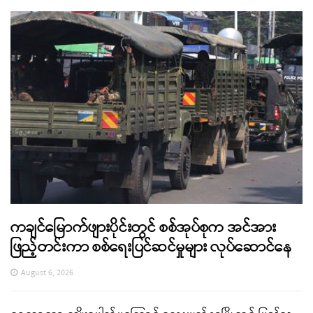
ကချင်မြောက်ဖျားပိုင်းတွင် စစ်အုပ်စုက အင်အား
ဖြည့်တင်းကာ စစ်ရေးပြင်ဆင်မှုများ လုပ်ဆောင်နေ
August 6, 2026