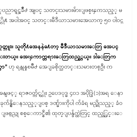
အႏုပညာရွင္အခ်ိဳ႕ အျပင္ သတင္းသမားမ်ားျဖစ္ၾကသည့္ မ
္တို႔ အပါအဝင္ သတင္းမီဒီယာသမားအေယာက္ ၅၀ ပါဝင္သ
မဟုတ္ဘူး။ သူတို႔အေနနဲ႔ေတာ့ မီဒီယာသမားေတြ အေပၚ
ိမ္ႏွင္းတယ္။ အေၾကာက္တရားေတြထည့္တယ္။ ဒါေတြက
္တာ”
ဟု ရန္ကုန္ၿမိဳ႕ အေျခစိုက္သတင္းသမားတစ္ဦး က
ျဖင့္ ရာဇဝတ္က်င့္ထုံး ဥပေဒပုဒ္မ ၄၀၁ အပိုဒ္ခြဲ(၁)အရ ေနာ
္ ယခုက်န္ရွိေနသည့္ျပစ္ ဒဏ္မ်ားကိုပါ က်ခံရ မည္ဆိုသည့္ ခံဝ
 ျဖစ္သည္ဟု စစ္ေကာင္စီ၏ ထုတ္ျပန္ခ်က္ထဲတြင္ ထည့္သြင္းေ