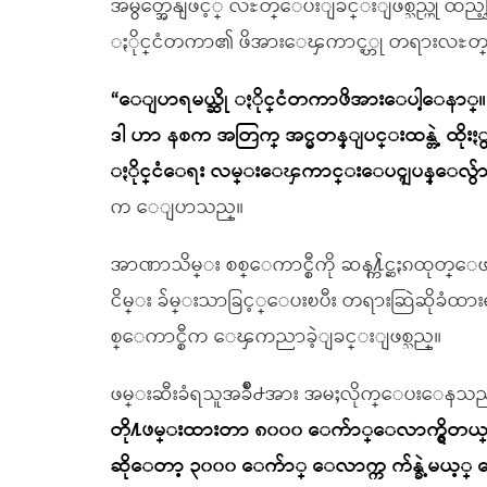
အမွတ္အေနျဖင့္ လႊတ္ေပးျခင္းျဖစ္သည္ဟု ထည့္
ႏိုင္ငံတကာ၏ ဖိအားေၾကာင့္ဟု တရားလ
“ေျပာရမယ္ဆို ႏိုင္ငံတကာဖိအားေပါ့ေနာ္။ အ
ဒါ ဟာ နစက အတြက္ အင္မတန္ျပင္းထန္တဲ့ ထိုးႏွက္ခ်
ႏိုင္ငံေရး လမ္းေၾကာင္းေပၚျပန္ေလွ်ာက
က ေျပာသည္။
အာဏာသိမ္း စစ္ေကာင္စီကို ဆန႔္က်င္ဆႏၵထုတ္ေ
ငိမ္း ခ်မ္းသာခြင့္ေပးၿပီး တရားဆြဲဆိုခံထ
စ္ေကာင္စီက ေၾကညာခဲ့ျခင္းျဖစ္သည္။
ဖမ္းဆီးခံရသူအခ်ိဳ႕အား အမႈလိုက္ေပး
တို႔ဖမ္းထားတာ ၈၀၀၀ ေက်ာ္ေလာက္ရွိတယ္။ သူတိ
ဆိုေတာ့ ၃၀၀၀ ေက်ာ္ ေလာက္က က်န္ခဲ့မယ့္