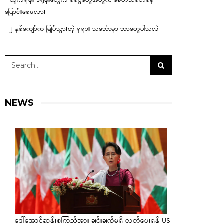
– ယူကရိန်း ဒရုန်းတွေက စစ်ပွဲတွေအတွက် ခေတ်သစ်တစ်ခု
ပြောင်းစေမလား
– ၂ နှစ်ကျော်က မြုပ်သွားတဲ့ ရုရှား သင်္ဘောမှာ ဘာတွေပါသလဲ
NEWS
ဒေါ်အောင်ဆန်းစုကြည်အား ချွင်းချက်မရှိ လွှတ်ပေးရန် US