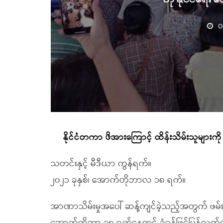
O
နိုင်ငံတကာ ဖိအားကြောင့် ထိန်းသိမ်းသူများကို 
သတင်းနှင့် မီဒီယာ ကွန်ရက်။
၂၀၂၁ ခုနှစ်၊ အောက်တိုဘာလ ၁၈ ရက်။
အာဏာသိမ်းမှုအပေါ် ဆန့်ကျင်ခဲ့သည့်အတွက် ဖမ်