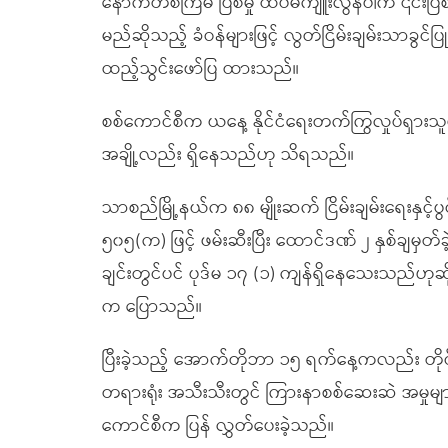
နောက်တစ်ကြိမ် ပြစ်မှု ထပ်မံကျူးလွန်ပါက ၎င်းပ
မည်ဆိုသည့် ခံဝန်များဖြင့် လွတ်ငြိမ်းချမ်းသာခွင်
ထည့်သွင်းဖော်ပြ ထားသည်။
စစ်ကောင်စီက ယနေ့ နိုင်ငံရေးတက်ကြွလှုပ်ရှားသ
အချို့လည်း ရှိနေသည်ဟု သိရသည်။
သာစည်မြို့နယ်က ၈၈ မျိုးဆက် ငြိမ်းချမ်းရေးနှင့်ပွ
၅၀၅(က) ဖြင့် ဖမ်းဆီးပြီး ထောင်ဒဏ် ၂ နှစ်ချမှတ်ခဲ
ချင်းတွင်ပင် ပုဒ်မ ၁၇ (၁) ကျန်ရှိနေသေးသည်ဟု
က ပြောသည်။
ပြီးခဲ့သည့် အောက်တိုဘာ ၁၅ ရက်နေ့ကလည်း တိုင်းရ
တရားရုံး အသီးသီးတွင် ကြားနာစစ်ဆေးဆဲ အမှုမျာ
ကောင်စီက ပြန် လွှတ်ပေးခဲ့သည်။