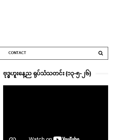
CONTACT
ဗုဒ္ဓဟူးနေ့ည ရုပ်သံသတင်း (၁၃-၅-၂၆)