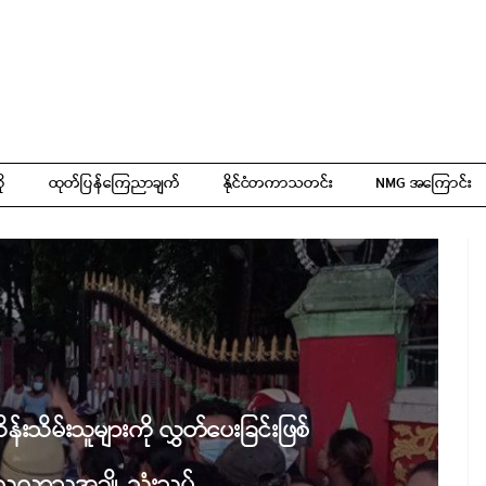
ို
ထုတ်ပြန်ကြေညာချက်
နိုင်ငံတကာသတင်း
NMG အကြောင်း
်းသိမ်းသူများကို လွှတ်ပေးခြင်းဖြစ်
လေ့လာသူအချို့ သုံးသပ်