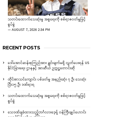
သတင်းထောက်သေဆုံးမှု အစ္စရေးကို စစ်ရာဇဝတ်မှုဖြင့်
စွပ်စွဲ
—
AUGUST 7, 2026 2:34 PM
RECENT POSTS
ဒေါ်အောင်ဆန်းစုကြည်အား ချွင်းချက်မရှိ လွှတ်ပေးရန် US
နိုင်ငံခြားရေး ဌာနနှင့် အာဆီယံ ဥက္ကဋ္ဌတောင်းဆို
ထိုင်းစာသင်ကျောင်း ပစ်ခတ်မှု အနည်းဆုံး ၇ ဦး သေဆုံး
ပြီး၁၅ ဦး ဒဏ်ရာရ
သတင်းထောက်သေဆုံးမှု အစ္စရေးကို စစ်ရာဇဝတ်မှုဖြင့်
စွပ်စွဲ
သေဒဏ်ချခံထားသည့်ဘင်္ဂလားဒေ့ရှ် ဝန်ကြီးချုပ်ဟောင်း