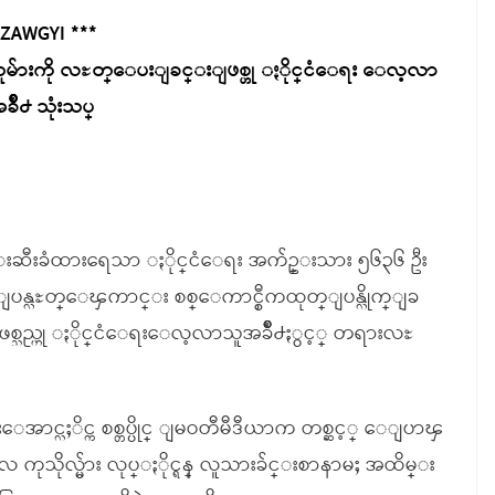
 ZAWGYI ***
မ်ားကို လႊတ္ေပးျခင္းျဖစ္ဟု ႏိုင္ငံေရး ေလ့လာ
ခ်ိဳ႕ သုံးသပ္
မ္းဆီးခံထားရေသာ ႏိုင္ငံေရး အက်ဥ္းသား ၅၆၃၆ ဦး
္ျပန္လႊတ္ေၾကာင္း စစ္ေကာင္စီကထုတ္ျပန္လိုက္ျခ
္သည္ဟု ႏိုင္ငံေရးေလ့လာသူအခ်ိဳ႕ႏွင့္ တရားလႊ
္းေအာင္လႈိင္က စစ္တပ္ပိုင္ ျမဝတီမီဒီယာက တစ္ဆင့္ ေျပာၾ
ကုသိုလ္မ်ား လုပ္ႏိုင္ရန္ လူသားခ်င္းစာနာမႈ အထိမ္း