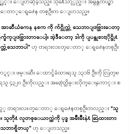
သြင္း ေျပာဆိုခဲ့သည္။ သို႔ေသာ္လည္း အမွန္တကယ္မွာ
ႊတ္ေတာ္ေရွ႕ေန တစ္ဦးက ေျပာသည္။
ာဆီယံကေန နစက ကို က်င္လိုက္တဲ့ သေဘာျဖစ္သြားေတာ့
က္ျဖစ္သြားတာေပါ့။ အဲ့ဒီေတာ့ ဒါကို ျပန္ကုစားႏိုင္ဖို႔
္တဲ့သေဘာပါ”
ဟု တရားလႊတ္ေတာ္ ေရွ႕ေနတစ္ဦး
ဖာ္ရင္း ဖမ္းဆီး ေထာင္ခ်ခံထားရသူ ၁၃၁၆ ဦးကို လြတ္ၿ
ားရသူ ၄၃၂၀ ဦးကိုလည္း အမႈ႐ုတ္သိမ္းလိုက္ေၾကာင္း စ
ေနသည့္ တရားလႊတ္ေတာ္ ေရွ႕ေနတစ္ဦးကလည္း
“သူ
ု႔ လူတစ္ေယာက္ထဲကို ပုဒ္မ အမ်ိဳးမ်ိဳးနဲ႔ ဆြဲထားတာ
 သေဘာရွိတယ္”
ဟု ေျပာသည္။