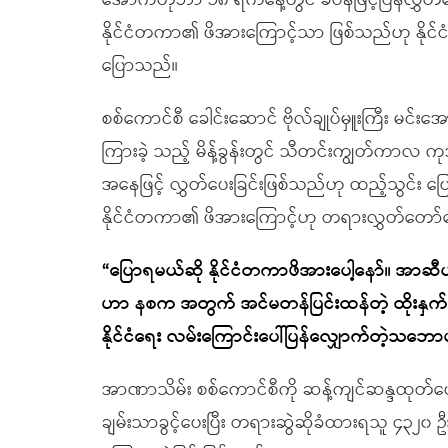
အောက်တိုဘာ ၁၈ ရက်နေ့တွင် ခံဝန်ဖြင့်ပြန်လွှတ
နိုင်ငံတကာ၏ ဖိအားကြောင့်သာ ဖြစ်သည်ဟု နိုင်င
ပြောသည်။
စစ်ကောင်စီ ခေါင်းဆောင် ဗိုလ်ချုပ်မှူးကြီး မင်း
ကြားခဲ့ သည့် မိန့်ခွန်းတွင် သီတင်းကျွတ်ကာလ ကုသ
အနေဖြင့် လွှတ်ပေးခြင်းဖြစ်သည်ဟု ထည့်သွင်း ပ
နိုင်ငံတကာ၏ ဖိအားကြောင့်ဟု တရားလွှတ်တော်
“ပြောရမယ်ဆို နိုင်ငံတကာဖိအားပေါ့နော်။ အာဆ
ဟာ နစက အတွက် အင်မတန်ပြင်းထန်တဲ့ ထိုးနှက်ချက်ဖ
နိုင်ငံရေး လမ်းကြောင်းပေါ်ပြန်လျှောက်တဲ့သဘော
အာဏာသိမ်း စစ်ကောင်စီကို ဆန့်ကျင်ဆန္ဒထုတ်ဖော
ချမ်းသာခွင့်ပေးပြီး တရားဆွဲဆိုခံထားရသူ ၄၃၂၀ 