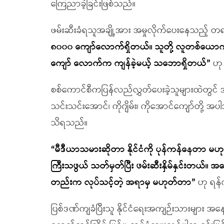
ကြေညာခဲ့ခြင်းဖြစ်သည်။
ဖမ်းဆီးခံရသူအချို့အား အမှုလိုက်ပေးနေသည့်
၈၀၀၀ ကျော်လောက်ရှိတယ်။ သူတို့ လူတစ်ယောက်ထဲက
ကျော် လောက်က ကျန်ခဲ့မယ့် သဘောရှိတယ်”
ဟု
စစ်ကောင်စီကပြန်လည်လွှတ်ပေးခဲ့သူများထဲတွင်
သင်းသင်းအောင်၊ ကိုဂျိမ်း၊ ကိုအောင်ကျော်တိ
သိရသည်။
“မီဒီယာသမားဆိုတာ နိုင်ငံကို ပုန်ကန်နေတာ မဟ
ကြီးသဖွယ် သတ်မှတ်ပြီး ဖမ်းဆီးနှိမ်နှင်း
တည်းက လုပ်သင့်တဲ့ အရာမှ မဟုတ်တာ”
ဟု ရန်
ပြစ်ဒဏ်ကျခံပြီးသူ နိုင်ငံရေးအကျဉ်းသားများ အနေ