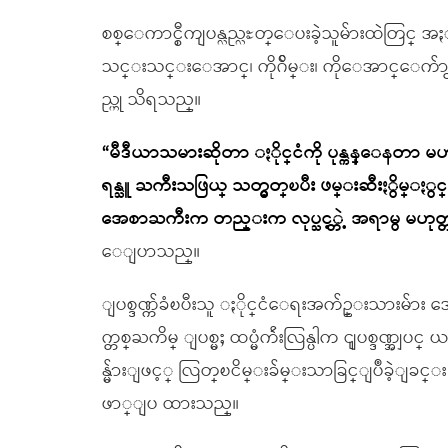
စစ္ေကာင္စီကျပန္လည္လႊတ္ေပးခဲ့သူမ်ားထဲတြင္ 
သင္းသင္းေအာင္၊ ကိုဂ်ိမ္း၊ ကိုေအာင္ေက်ာ
ည္ဟု သိရသည္။
“မီဒီယာသမားဆိုတာ ႏိုင္ငံကို ပုန္ကန္ေနတာ 
ရန္သူ ႀကီးသဖြယ္ သတ္မွတ္ၿပီး ဖမ္းဆီးႏွ
အေစာႀကီးက တည္းက လုပ္သင့္တဲ့ အရာမွ မဟုတ
ေျပာသည္။
ျပစ္ဒဏ္က်ခံၿပီးသူ ႏိုင္ငံေရးအက်ဥ္းသားမ်ား အေန
က္တစ္ႀကိမ္ ျပစ္မႈ ထပ္မံက်ဴးလြန္ပါက ၎ျပစ္ဒဏ္အျပင
န္မ်ားျဖင့္ လြတ္ၿငိမ္းခ်မ္းသာခြင္ျပဳခဲ့ျခင္း
ဖာ္ျပ ထားသည္။