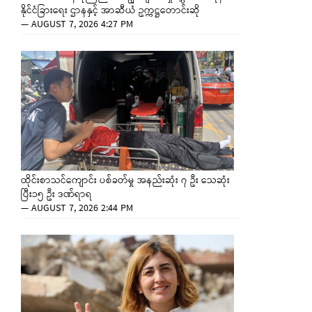
နိုင်ငံခြားရေး ဌာနနှင့် အာဆီယံ ဥက္ကဋ္ဌတောင်းဆို
—
AUGUST 7, 2026 4:27 PM
ထိုင်းစာသင်ကျောင်း ပစ်ခတ်မှု အနည်းဆုံး ၇ ဦး သေဆုံး
ပြီး၁၅ ဦး ဒဏ်ရာရ
—
AUGUST 7, 2026 2:44 PM