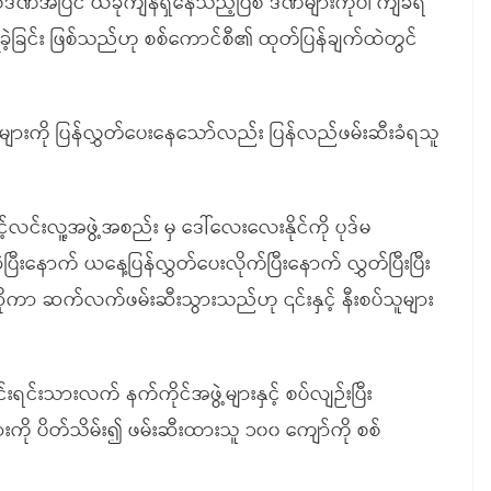
ြစ်ဒဏ်အပြင် ယခုကျန်ရှိနေသည့်ပြစ် ဒဏ်များကိုပါ ကျခံရ
ပြုခဲ့ခြင်း ဖြစ်သည်ဟု စစ်ကောင်စီ၏ ထုတ်ပြန်ချက်ထဲတွင်
ူများကို ပြန်လွှတ်ပေးနေသော်လည်း ပြန်လည်ဖမ်းဆီးခံရသူ
င့်လင်းလူ့အဖွဲ့အစည်း မှ ဒေါ်လေးလေးနိုင်ကို ပုဒ်မ
့ပြီးနောက် ယနေ့ပြန်လွှတ်ပေးလိုက်ပြီးနောက် လွှတ်ပြီးပြီး
ဆိုကာ ဆက်လက်ဖမ်းဆီးသွားသည်ဟု ၎င်းနှင့် နီးစပ်သူများ
င်းသားလက် နက်ကိုင်အဖွဲ့များနှင့် စပ်လျဉ်းပြီး
းကို ပိတ်သိမ်း၍ ဖမ်းဆီးထားသူ ၁၀၀ ကျော်ကို စစ်