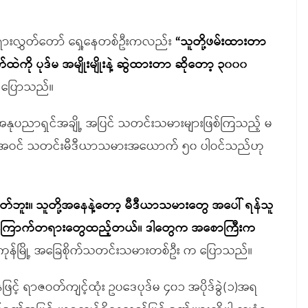
 တရားလွှတ်တော် ရှေ့နေတစ်ဦးကလည်း
“သူတို့ဖမ်းထားတာ
ို ပုဒ်မ အမျိုးမျိုးနဲ့ ဆွဲထားတာ ဆိုတော့ ၃၀၀၀
 ပြောသည်။
 အနုပညာရှင်အချို့ အပြင် သတင်းသမားများဖြစ်ကြသည့် မ
ု့ အပါအဝင် သတင်းမီဒီယာသမားအယောက် ၅၀ ပါဝင်သည်ဟု
ုတ်ဘူး။ သူတို့အနေနဲ့တော့ မီဒီယာသမားတွေ အပေါ် ရန်သူ
တယ်။ အကြောက်တရားတွေထည့်တယ်။ ဒါတွေက အစောကြီးက
ကုန်မြို့ အခြေစိုက်သတင်းသမားတစ်ဦး က ပြောသည်။
ဖြင့် ရာဇဝတ်ကျင့်ထုံး ဥပဒေပုဒ်မ ၄၀၁ အပိုဒ်ခွဲ(၁)အရ