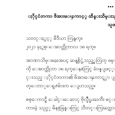
***
ႏိုင္ငံတကာ ဖိအားေၾကာင့္ ထိန္းသိမ္းသူ
သူအ
သတင္းႏွင့္ မီဒီယာ ကြန္ရက္။
၂၀၂၁ ခုႏွစ္၊ ေအာက္တိုဘာလ ၁၈ ရက္။
အာဏာသိမ္းမႈအေပၚ ဆန႔္က်င္ခဲ့သည့္အတြက္ ဖ
ကို ေအာက္တိုဘာ ၁၈ ရက္ေန႔တြင္ ခံဝန္ျဖင့
င္းသည္ ႏိုင္ငံတကာ၏ ဖိအားေၾကာင့္သာ ျဖစ
တ္ေတာ္ေရွ႕မ်ားက ေျပာသည္။
စစ္ေကာင္စီ ေခါင္းေဆာင္ ဗိုလ္ခ်ဳပ္မႉးႀကီး မင
ကားခဲ့ သည့္ မိန႔္ခြန္းတြင္ သီတင္းကြၽတ္ကာလ 