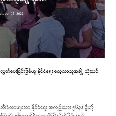
ctober 18, 2021
လွှတ်ပေးခြင်းဖြစ်ဟု နိုင်ငံရေး လေ့လာသူအချို့ သုံးသပ်
းဆီးခံထားရသော နိုင်ငံရေး အကျဉ်းသား ၅၆၃၆ ဦးကို