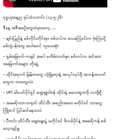
ဗုဒ္ဓဟူးနေ့ည ရုပ်သံသတင်း (၁၃-၅-၂၆)
ဒီနေ့ အစီအစဉ်တွေထဲမှာတော့…..
– ချင်းပြည်နဲ့ စစ်ကိုင်းတိုင်းမှာ စစ်တပ်က လေကြောင်းက ဗုံးကြဲလို့
စစ်သုံ့ပန်းတွေ အပါအဝင် လူသေဆုံး
– ရှမ်းမြောက်-ကချင် အစပ် မဘိမ်းဘက်မှာ စစ်တပ်က အင်အား
အမြောက်အများ တိုးချဲ့
– ထိုင်းရောက် မြန်မာတွေ လုံခြုံရေးနဲ့ အလုပ်လုပ်ဖို့ အကန့်အသတ်
တွေက ဘာတွေလဲ။
– UFC ခါးပတ်ပိုင်ရှင် ဂျော့ရှူဝါဗန် ထိုင်းနဲ့ မလေးရှားကို လာဖို့ရှိ
– အမေရိကား-တရုတ် ထိပ်သီး အစည်းအဝေး မတိုင်ခင် ဘာတွေ
ကြိုတင် ပြင်ဆင်နေသလဲ
– ပီကင်း ထိပ်သီး ဆွေးနွေးပွဲ မတိုင်ခင် ဖိလစ်ပိုင်နဲ့ အမေရိကန် စစ်
လေ့ကျင့်မှု