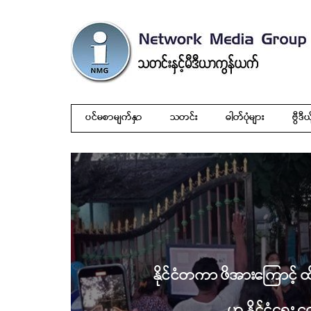
ပင်မစာမျက်နှာ
သတင်း
ဓါတ်ပုံများ
ဗွီဒီယ
နိုင်ငံတကာ ဖိအားကြောင့် ထိန
ဟု နိုင်ငံရေး 