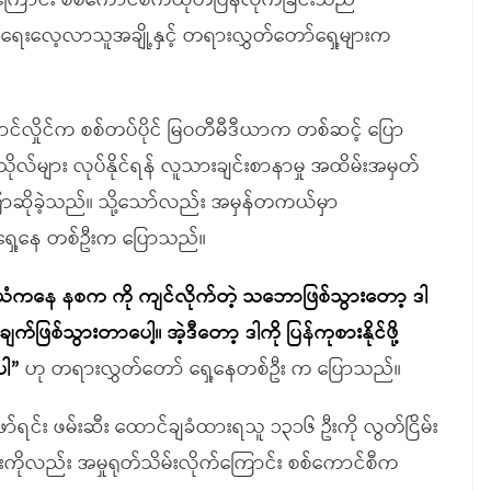
်ကြောင်း စစ်ကောင်စီကထုတ်ပြန်လိုက်ခြင်းသည်
ံရေးလေ့လာသူအချို့နှင့် တရားလွှတ်တော်ရှေ့များက
အောင်လှိုင်က စစ်တပ်ပိုင် မြဝတီမီဒီယာက တစ်ဆင့် ပြော
ိုလ်များ လုပ်နိုင်ရန် လူသားချင်းစာနာမှု အထိမ်းအမှတ်
ြောဆိုခဲ့သည်။ သို့သော်လည်း အမှန်တကယ်မှာ
ရှေ့နေ တစ်ဦးက ပြောသည်။
ီယံကနေ နစက ကို ကျင်လိုက်တဲ့ သဘောဖြစ်သွားတော့ ဒါ
ြစ်သွားတာပေါ့။ အဲ့ဒီတော့ ဒါကို ပြန်ကုစားနိုင်ဖို့
ပါ”
ဟု တရားလွှတ်တော် ရှေ့နေတစ်ဦး က ပြောသည်။
်ရင်း ဖမ်းဆီး ထောင်ချခံထားရသူ ၁၃၁၆ ဦးကို လွတ်ငြိမ်း
ဦးကိုလည်း အမှုရုတ်သိမ်းလိုက်ကြောင်း စစ်ကောင်စီက