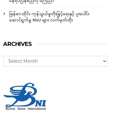
နေရပ်ပြန်မည်ဟု ကြေညာ
မြန်မာ-ထိုင်း ကုန်သွယ်မှုတိုးမြှင့်ရေးနှင့် ပူးပေါင်း
ဆောင်ရွက်မှု MoU များ လက်မှတ်ထိုး
ARCHIVES