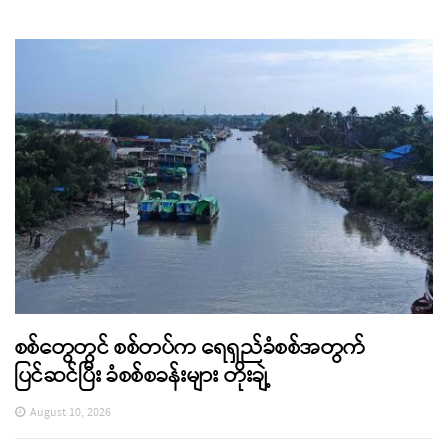
စစ်တွေတွင် စစ်တပ်က ရေရှည်ခံစစ်အတွက်
ပြင်ဆင်ပြီး ခံစစ်စခန်းများ တိုးချဲ့
August 10, 2026