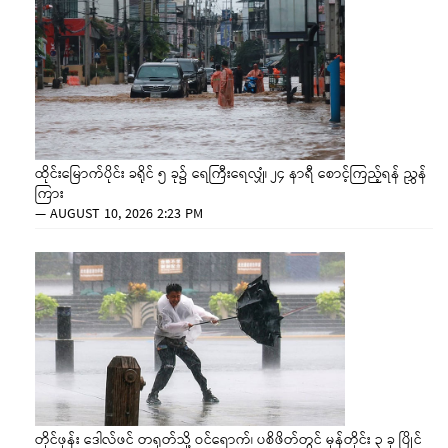
ထိုင်းမြောက်ပိုင်း ခရိုင် ၅ ခု၌ ရေကြီးရေလျှံ၊ ၂၄ နာရီ စောင့်ကြည့်ရန် ညွှန်
ကြား
—
AUGUST 10, 2026 2:23 PM
တိုင်ဖုန်း ဒေါလ်ဖင် တရုတ်သို့ ဝင်ရောက်၊ ပစိဖိတ်တွင် မုန်တိုင်း ၃ ခု ပြိုင်