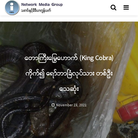
Men
တောကြီးမြွေဟောက် (King Cobra)
ကိုက်၍ ရော်ဘာခြံလုပ်သား တစ်ဦး
သေဆုံး
November 23, 2021