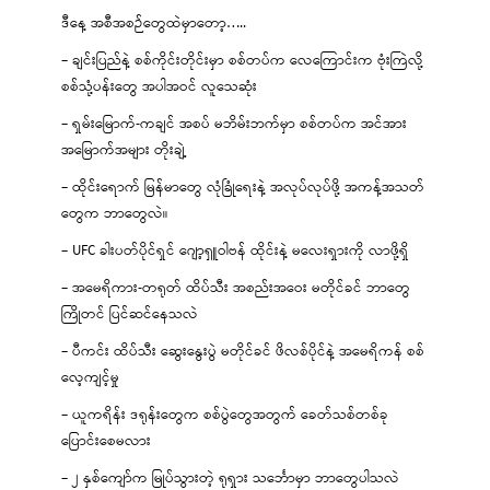
ဒီနေ့ အစီအစဉ်တွေထဲမှာတော့…..
– ချင်းပြည်နဲ့ စစ်ကိုင်းတိုင်းမှာ စစ်တပ်က လေကြောင်းက ဗုံးကြဲလို့
စစ်သုံ့ပန်းတွေ အပါအဝင် လူသေဆုံး
– ရှမ်းမြောက်-ကချင် အစပ် မဘိမ်းဘက်မှာ စစ်တပ်က အင်အား
အမြောက်အများ တိုးချဲ့
– ထိုင်းရောက် မြန်မာတွေ လုံခြုံရေးနဲ့ အလုပ်လုပ်ဖို့ အကန့်အသတ်
တွေက ဘာတွေလဲ။
– UFC ခါးပတ်ပိုင်ရှင် ဂျော့ရှူဝါဗန် ထိုင်းနဲ့ မလေးရှားကို လာဖို့ရှိ
– အမေရိကား-တရုတ် ထိပ်သီး အစည်းအဝေး မတိုင်ခင် ဘာတွေ
ကြိုတင် ပြင်ဆင်နေသလဲ
– ပီကင်း ထိပ်သီး ဆွေးနွေးပွဲ မတိုင်ခင် ဖိလစ်ပိုင်နဲ့ အမေရိကန် စစ်
လေ့ကျင့်မှု
– ယူကရိန်း ဒရုန်းတွေက စစ်ပွဲတွေအတွက် ခေတ်သစ်တစ်ခု
ပြောင်းစေမလား
– ၂ နှစ်ကျော်က မြုပ်သွားတဲ့ ရုရှား သင်္ဘောမှာ ဘာတွေပါသလဲ