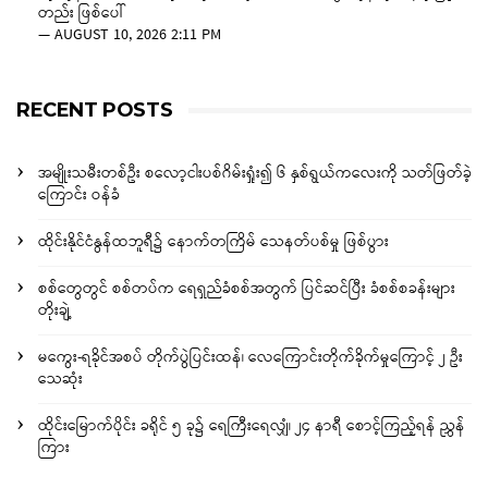
တည်း ဖြစ်ပေါ်
—
AUGUST 10, 2026 2:11 PM
RECENT POSTS
အမျိုးသမီးတစ်ဦး စလော့ငါးပစ်ဂိမ်းရှုံး၍ ၆ နှစ်ရွယ်ကလေးကို သတ်ဖြတ်ခဲ့
ကြောင်း ဝန်ခံ
ထိုင်းနိုင်ငံနွန်ထဘူရီ၌ နောက်တကြိမ် သေနတ်ပစ်မှု ဖြစ်ပွား
စစ်တွေတွင် စစ်တပ်က ရေရှည်ခံစစ်အတွက် ပြင်ဆင်ပြီး ခံစစ်စခန်းများ
တိုးချဲ့
မကွေး-ရခိုင်အစပ် တိုက်ပွဲပြင်းထန်၊ လေကြောင်းတိုက်ခိုက်မှုကြောင့် ၂ ဦး
သေဆုံး
ထိုင်းမြောက်ပိုင်း ခရိုင် ၅ ခု၌ ရေကြီးရေလျှံ၊ ၂၄ နာရီ စောင့်ကြည့်ရန် ညွှန်
ကြား