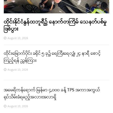
ထိုင်းနိုင်ငံနွန်ထဘူရီ၌ နောက်တကြိမ် သေနတ်ပစ်မှု
ဖြစ်ပွား
August 10, 2026
ထိုင်းမြောက်ပိုင်း ခရိုင် ၅ ခု၌ ရေကြီးရေလျှံ၊ ၂၄ နာရီ စောင့်
ကြည့်ရန် ညွှန်ကြား
August 10, 2026
အမေရိကန်ရောက် မြန်မာ ၄,၀၀၀ ခန့် TPS အကာအကွယ်
ရုပ်သိမ်းခံရမည့်အလားအလာရှိ
August 10, 2026