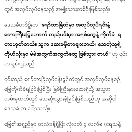
တွင် အလုပ်လုပ်နေသည့် အမျိုးသားတစ်ဦးဖြစ်သည်။
ဒေသခံတစ်ဦးက
“
ရော်ဘာခြံထဲမှာ
အလုပ်လုပ်ရင်းနဲ့
တောကြီးမြွေဟောက်
လည်
ပင်းမှာ
အရစ်တွေနဲ့
ကိုက်ခံ
ရ
တာဟုတ်တယ်
။
သူက ဆေးမမှီတာများတယ်
။
သေတဲ့သူရဲ့
ကိုယ်လုံးမှာ
မဲမဲအကွက်အကွက်တွေ ဖြစ်သွား တယ်
“
ဟု ၎င်း
က ရှင်းပြသည်။
၎င်းသည် ရော်ဘာခြံလုပ်ငန်းခွင်ထဲတွင် အလုပ်လုပ်နေစဉ်
မြွေကိုက်ခံရခြင်းဖြစ်ပြီး မြစ်ကြီးနားဆေးရုံသို့ အသွား
လမ်းခုလတ်တွင် သေဆုံးသွားခဲ့ခြင်းဖြစ်သည်ဟု အဆိုပါ
ဒေသခံ က ပြောသည်။
မြွေ၏အရှည်မှာ တလံခန့်ရှိပြီး လုံးပတ် ၄ လက်မ (ရေသန့်