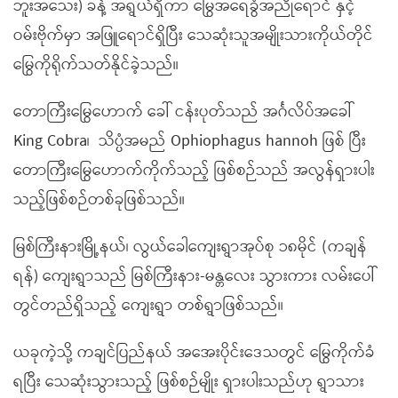
ဘူးအသေး) ခန့် အရွယ်ရှိကာ မြွေအရေခွံအညိုရောင် နှင့်
ဝမ်းဗိုက်မှာ အဖြူရောင်ရှိပြီး သေဆုံးသူအမျိုးသားကိုယ်တိုင်
မြွေကိုရိုက်သတ်နိုင်ခဲ့သည်။
တောကြီးမြွေဟောက် ခေါ် ငန်းပုတ်သည် အင်္ဂလိပ်အခေါ်
King Cobra၊ သိပ္ပံအမည် Ophiophagus hannoh ဖြစ် ပြီး
တောကြီးမြွေဟောက်ကိုက်သည့် ဖြစ်စဉ်သည် အလွန်ရှားပါး
သည့်ဖြစ်စဉ်တစ်ခုဖြစ်သည်။
မြစ်ကြီးနားမြို့နယ်၊ လွယ်ခေါကျေးရွာအုပ်စု ၁၈မိုင် (ကချန်
ရန်) ကျေးရွာသည် မြစ်ကြီးနား-မန္တလေး သွားကား လမ်းပေါ်
တွင်တည်ရှိသည့် ကျေးရွာ တစ်ရွာဖြစ်သည်။
ယခုကဲ့သို့ ကချင်ပြည်နယ် အအေးပိုင်းဒေသတွင် မြွေကိုက်ခံ
ရပြီး သေဆုံးသွားသည့် ဖြစ်စဉ်မျိုး ရှားပါးသည်ဟု ရွာသား