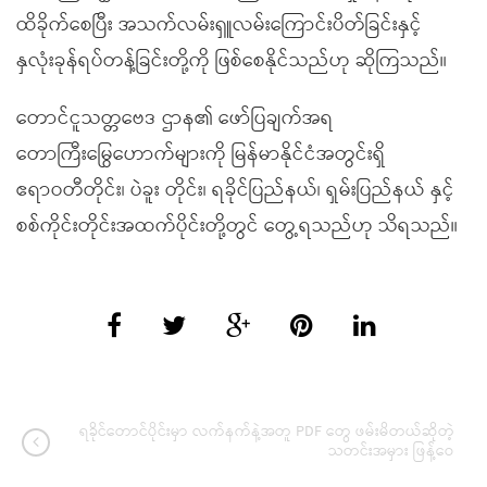
ထိခိုက်စေပြီး အသက်လမ်းရှူလမ်းကြောင်းပိတ်ခြင်းနှင့်
နှလုံးခုန်ရပ်တန့်ခြင်းတို့ကို ဖြစ်စေနိုင်သည်ဟု ဆိုကြသည်။
တောင်ငူသတ္တဗေဒ ဌာန၏ ဖော်ပြချက်အရ
တောကြီးမြွေဟောက်များကို မြန်မာနိုင်ငံအတွင်းရှိ
ဧရာဝတီတိုင်း၊ ပဲခူး တိုင်း၊ ရခိုင်ပြည်နယ်၊ ရှမ်းပြည်နယ် နှင့်
စစ်ကိုင်းတိုင်းအထက်ပိုင်းတို့တွင် တွေ့ရသည်ဟု သိရသည်။
ရခိုင်တောင်ပိုင်းမှာ လက်နက်နဲ့အတူ PDF တွေ ဖမ်းမိတယ်ဆိုတဲ့
သတင်းအမှား ဖြန့်ဝေ