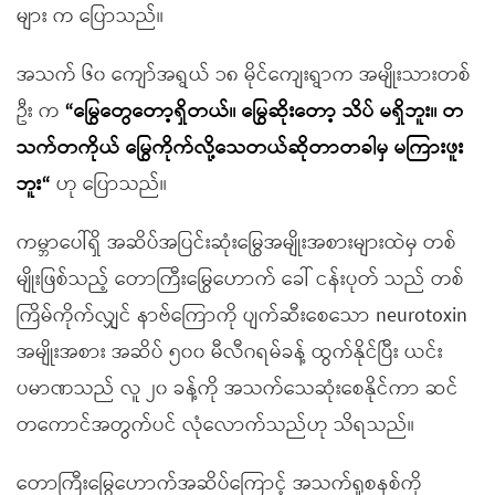
များ က ပြောသည်။
အသက် ၆၀ ကျော်အရွယ် ၁၈ မိုင်ကျေးရွာက အမျိုးသားတစ်
ဦး က
“
မြွေတွေတော့ရှိတယ်
။
မြွေဆိုးတော့ သိပ် မရှိဘူး
။
တ
သက်တကိုယ် မြွေကိုက်လို့သေတယ်ဆိုတာတခါမှ
မကြားဖူး
ဘူး
“
ဟု ပြောသည်။
ကမ္ဘာပေါ်ရှိ အဆိပ်အပြင်းဆုံးမြွေအမျိုးအစားများထဲမှ တစ်
မျိုးဖြစ်သည့် တောကြီးမြွေဟောက် ခေါ် ငန်းပုတ် သည် တစ်
ကြိမ်ကိုက်လျှင် နာဗ်ကြောကို ပျက်ဆီးစေသော neurotoxin
အမျိုးအစား အဆိပ် ၅၀၀ မီလီဂရမ်ခန့် ထွက်နိုင်ပြီး ယင်း
ပမာဏသည် လူ ၂၀ ခန့်ကို အသက်သေဆုံးစေနိုင်ကာ ဆင်
တကောင်အတွက်ပင် လုံလောက်သည်ဟု သိရသည်။
တောကြီးမြွေဟောက်အဆိပ်ကြောင့် အသက်ရှုစနစ်ကို