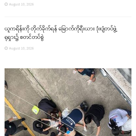
August 10, 2026
ယူကရိန်းကို တိုက်ခိုက်ရန် မြောက်ကိုရီးယား ဒုံးပျံတပ်ဖွဲ့
ရုရှား၌ စတင်တပ်စွဲ
August 10, 2026