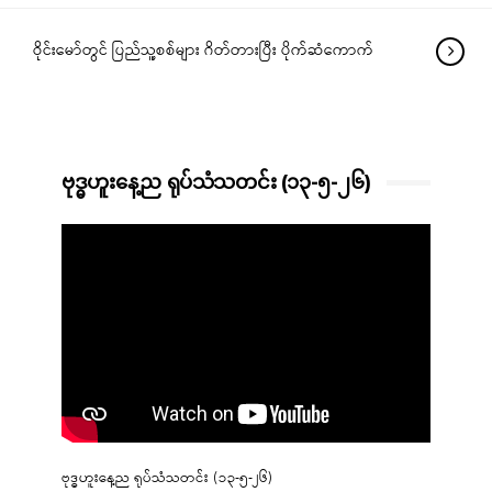
ဝိုင်းမော်တွင် ပြည်သူ့စစ်များ ဂိတ်တားပြီး ပိုက်ဆံကောက်
ဗုဒ္ဓဟူးနေ့ည ရုပ်သံသတင်း (၁၃-၅-၂၆)
ဗုဒ္ဓဟူးနေ့ည ရုပ်သံသတင်း (၁၃-၅-၂၆)