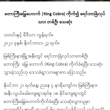
တောကြီးမြွေဟောက် (King Cobra) ကိုက်၍ ရော်ဘာခြံလုပ်
သား တစ်ဦး သေဆုံး
သတင်းနှင့် မီဒီယာ ကွန်ရက်။
၂၀၂၁ ခုနှစ်၊ နိုဝင်ဘာလ ၂၃ ရက်။
မြစ်ကြီးနားမြို့အနီးတွင် ရော်ဘာခြံလုပ်သားတစ်ဦး
တောကြီး မြွေ ဟောက် (King Cobra) ကိုက်ခံရပြီး သေဆုံး
သွားခဲ့သည်ဟု ဒေသခံရွာသားများက ပြောသည်။
နိုဝင်ဘာ ၂၁ ရက်နေ့၊ ညနေ ၄ နာရီကျော်က မြစ်ကြီးနား
အနီး လွယ်ခေါကျေးရွာအုပ်စု ၁၈ မိုင်ကျေးရွာတွင်
တောကြီးမြွေဟောက်ကိုက်ခံရပြီး သေဆုံးသွားသူမှာ
မကွေးတိုင်း ဇာတိ အသက် ၆၀ အရွယ်ခန့်ရှိသည့် ရော်ဘာခြံ