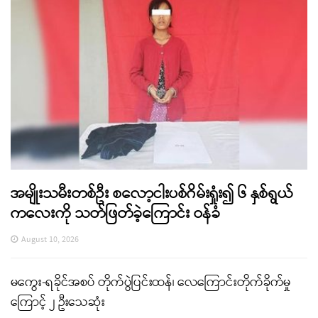
အမျိုးသမီးတစ်ဦး စလော့ငါးပစ်ဂိမ်းရှုံး၍ ၆ နှစ်ရွယ်
ကလေးကို သတ်ဖြတ်ခဲ့ကြောင်း ဝန်ခံ
August 10, 2026
မကွေး-ရခိုင်အစပ် တိုက်ပွဲပြင်းထန်၊ လေကြောင်းတိုက်ခိုက်မှု
ကြောင့် ၂ ဦးသေဆုံး