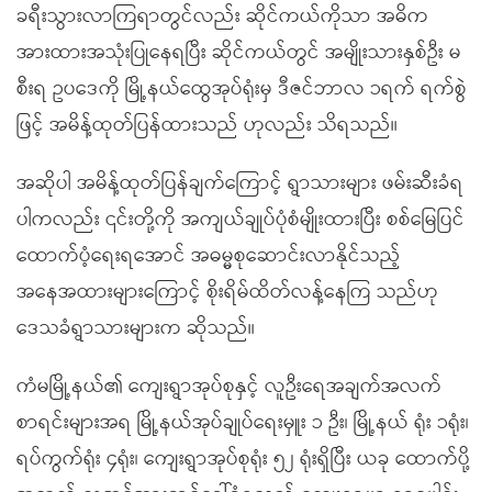
ခရီးသွားလာကြရာတွင်လည်း ဆိုင်ကယ်ကိုသာ အဓိက
အားထားအသုံးပြုနေရပြီး ဆိုင်ကယ်တွင် အမျိုးသားနှစ်ဦး မ
စီးရ ဥပဒေကို မြို့နယ်ထွေအုပ်ရုံးမှ ဒီဇင်ဘာလ ၁ရက် ရက်စွဲ
ဖြင့် အမိန့်ထုတ်ပြန်ထားသည် ဟုလည်း သိရသည်။
အဆိုပါ အမိန့်ထုတ်ပြန်ချက်ကြောင့် ရွာသားများ ဖမ်းဆီးခံရ
ပါကလည်း ၎င်းတို့ကို အကျယ်ချုပ်ပုံစံမျိုးထားပြီး စစ်မြေပြင်
ထောက်ပံ့ရေးရအောင် အဓမ္မစုဆောင်းလာနိုင်သည့်
အနေအထားများကြောင့် စိုးရိမ်ထိတ်လန့်နေကြ သည်ဟု
ဒေသခံရွာသားများက ဆိုသည်။
ကံမမြို့နယ်၏ ကျေးရွာအုပ်စုနှင့် လူဦးရေအချက်အလက်
စာရင်းများအရ မြို့နယ်အုပ်ချုပ်ရေးမှူး ၁ ဦး၊ မြို့နယ် ရုံး ၁ရုံး၊
ရပ်ကွက်ရုံး ၄ရုံး၊ ကျေးရွာအုပ်စုရုံး ၅၂ ရုံးရှိပြီး ယခု ထောက်ပို့