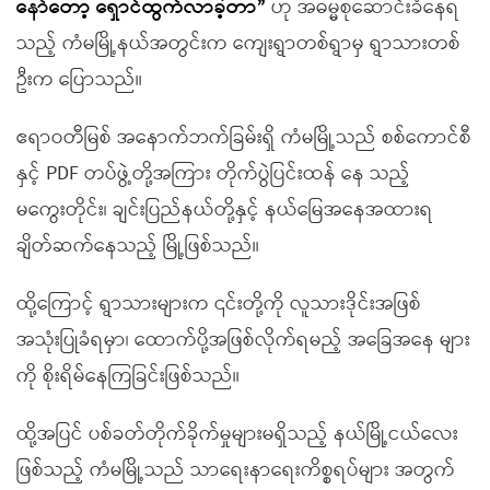
နော်တော့ ရှောင်ထွက်လာခဲ့တာ
”
ဟု အဓမ္မစုဆောင်းခံနေရ
သည့် ကံမမြို့နယ်အတွင်းက ကျေးရွာတစ်ရွာမှ ရွာသားတစ်
ဦးက ပြောသည်။
ဧရာဝတီမြစ် အနောက်ဘက်ခြမ်းရှိ ကံမမြို့သည် စစ်ကောင်စီ
နှင့် PDF တပ်ဖွဲ့တို့အကြား တိုက်ပွဲပြင်းထန် နေ သည့်
မကွေးတိုင်း၊ ချင်းပြည်နယ်တို့နှင့် နယ်မြေအနေအထားရ
ချိတ်ဆက်နေသည့် မြို့ဖြစ်သည်။
ထို့ကြောင့် ရွာသားများက ၎င်းတို့ကို လူသားဒိုင်းအဖြစ်
အသုံးပြုခံရမှာ၊ ထောက်ပို့အဖြစ်လိုက်ရမည့် အခြေအနေ များ
ကို စိုးရိမ်နေကြခြင်းဖြစ်သည်။
ထို့အပြင် ပစ်ခတ်တိုက်ခိုက်မှုများမရှိသည့် နယ်မြို့ငယ်လေး
ဖြစ်သည့် ကံမမြို့သည် သာရေးနာရေးကိစ္စရပ်များ အတွက်