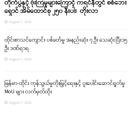
တိုက်ပွဲနှင့် ဗုံးကြဲမှုများကြောင့် ကရင်နီတွင် စစ်ဘေး
ရှောင် အိမ်ထောင်စု ၂၅၀ နီးပါး တိုးလာ
August 7, 2026
ထိုင်းစာသင်ကျောင်း ပစ်ခတ်မှု အနည်းဆုံး ၇ ဦး သေဆုံး ပြီး၁၅
ဦး ဒဏ်ရာရ
August 7, 2026
မြန်မာ-ထိုင်း ကုန်သွယ်မှုတိုးမြှင့်ရေးနှင့် ပူးပေါင်းဆောင်ရွက်မှု
MoU များ လက်မှတ်ထိုး
August 7, 2026