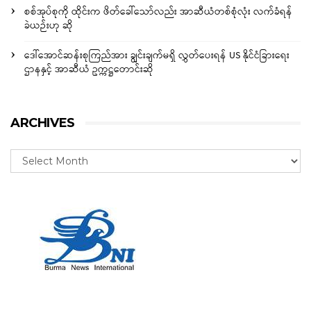
စစ်အုပ်စုကို ထိုင်းက ဖိတ်ခေါ်သော်လည်း အာဆီယံတစ်စုံလုံး လက်ခံရန်
ခဲယဉ်းဟု ဆို
ဒေါ်အောင်ဆန်းစုကြည်အား ချွင်းချက်မရှိ လွှတ်ပေးရန် US နိုင်ငံခြားရေး
ဌာနနှင့် အာဆီယံ ဥက္ကဋ္ဌတောင်းဆို
ARCHIVES