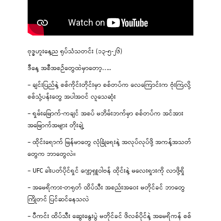
ဗုဒ္ဓဟူးနေ့ည ရုပ်သံသတင်း (၁၃-၅-၂၆)
ဒီနေ့ အစီအစဉ်တွေထဲမှာတော့…..
– ချင်းပြည်နဲ့ စစ်ကိုင်းတိုင်းမှာ စစ်တပ်က လေကြောင်းက ဗုံးကြဲလို့
စစ်သုံ့ပန်းတွေ အပါအဝင် လူသေဆုံး
– ရှမ်းမြောက်-ကချင် အစပ် မဘိမ်းဘက်မှာ စစ်တပ်က အင်အား
အမြောက်အများ တိုးချဲ့
– ထိုင်းရောက် မြန်မာတွေ လုံခြုံရေးနဲ့ အလုပ်လုပ်ဖို့ အကန့်အသတ်
တွေက ဘာတွေလဲ။
– UFC ခါးပတ်ပိုင်ရှင် ဂျော့ရှူဝါဗန် ထိုင်းနဲ့ မလေးရှားကို လာဖို့ရှိ
– အမေရိကား-တရုတ် ထိပ်သီး အစည်းအဝေး မတိုင်ခင် ဘာတွေ
ကြိုတင် ပြင်ဆင်နေသလဲ
– ပီကင်း ထိပ်သီး ဆွေးနွေးပွဲ မတိုင်ခင် ဖိလစ်ပိုင်နဲ့ အမေရိကန် စစ်