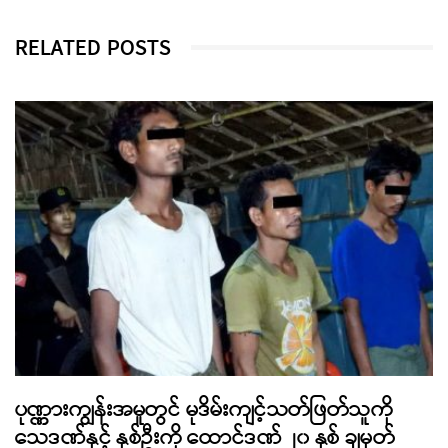
RELATED POSTS
ပုဏ္ဏားကျွန်းအမှုတွင် မုဒိမ်းကျင့်သတ်ဖြတ်သူကို
သေဒဏ်နှင့် နှစ်ဦးကို ထောင်ဒဏ် ၂၀ နှစ် ချမှတ်