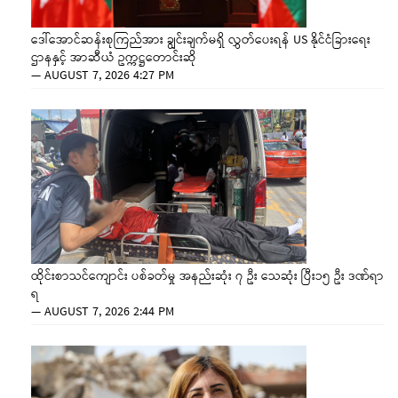
ဒေါ်အောင်ဆန်းစုကြည်အား ချွင်းချက်မရှိ လွှတ်ပေးရန် US နိုင်ငံခြားရေး
ဌာနနှင့် အာဆီယံ ဥက္ကဋ္ဌတောင်းဆို
—
AUGUST 7, 2026 4:27 PM
ထိုင်းစာသင်ကျောင်း ပစ်ခတ်မှု အနည်းဆုံး ၇ ဦး သေဆုံး ပြီး၁၅ ဦး ဒဏ်ရာ
ရ
—
AUGUST 7, 2026 2:44 PM