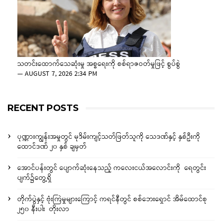
သတင်းထောက်သေဆုံးမှု အစ္စရေးကို စစ်ရာဇဝတ်မှုဖြင့် စွပ်စွဲ
—
AUGUST 7, 2026 2:34 PM
RECENT POSTS
ပုဏ္ဏားကျွန်းအမှုတွင် မုဒိမ်းကျင့်သတ်ဖြတ်သူကို သေဒဏ်နှင့် နှစ်ဦးကို
ထောင်ဒဏ် ၂၀ နှစ် ချမှတ်
အောင်ပန်းတွင် ပျောက်ဆုံးနေသည့် ကလေးငယ်အလောင်းကို ရေတွင်း
ပျက်၌တွေ့ရှိ
တိုက်ပွဲနှင့် ဗုံးကြဲမှုများကြောင့် ကရင်နီတွင် စစ်ဘေးရှောင် အိမ်ထောင်စု
၂၅၀ နီးပါး တိုးလာ