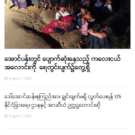
အောင်ပန်းတွင် ပျောက်ဆုံးနေသည့် ကလေးငယ်
အလောင်းကို ရေတွင်းပျက်၌တွေ့ရှိ
August 7, 2026
ဒေါ်အောင်ဆန်းစုကြည်အား ချွင်းချက်မရှိ လွှတ်ပေးရန် US
နိုင်ငံခြားရေး ဌာနနှင့် အာဆီယံ ဥက္ကဋ္ဌတောင်းဆို
August 7, 2026