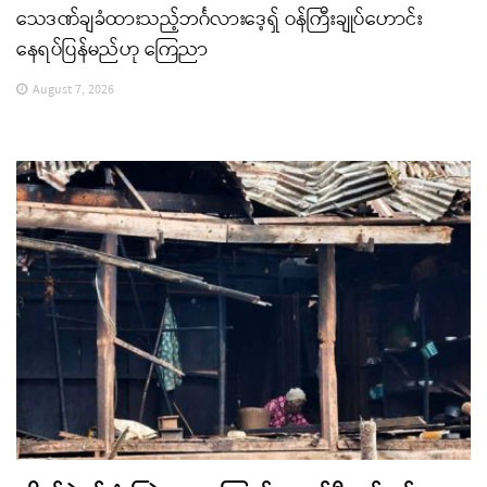
သေဒဏ်ချခံထားသည့်ဘင်္ဂလားဒေ့ရှ် ဝန်ကြီးချုပ်ဟောင်း
နေရပ်ပြန်မည်ဟု ကြေညာ
August 7, 2026