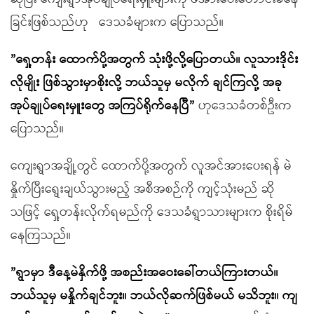
ခြင်းဖြစ်သည်ဟု ဒေသခံများက ပြောသည်။
”
ရှေ့တန်း ထောက်ပို့အတွက် သုံးဖို့လို့ပြောတယ်
။
လူသားဒိုင်း
လိုမျိုး ဖြစ်သွားမှာစိုးလို့
ဘယ်သူမှ မလိုက် ချင်ကြလို့
အခု
အုပ်
ချုပ်ရေး
မှူးတွေ အကြပ်ရိုက်နေပြီ
”
ဟုဒေသခံတစ်ဦးက
ပြောသည်။
ကျေးရွာအချို့တွင် ထောက်ပို့အတွက် လူအင်အားပေးရန် မဲ
နှိုက်ပြီးရွေးချယ်သွားမည့် အစီအစဉ်ကို ကျင့်သုံးမည် ဆို
သဖြင့် ရှေ့တန်းလိုက်ရမည်ကို ဒေသခံရွာသားများက စိုးရိမ်
နေကြသည်။
”
ရွာမှာ ဒီနေ့မဲနှိက်
ဖို့
အစည်းအဝေးခေါ်တယ်ကြားတယ်
။
ဘယ်သူမှ မနှိုက်ချင်ဘူး
။
ဘယ်လိုဆက်ဖြစ်မယ် မသိဘူး
။
ကျ