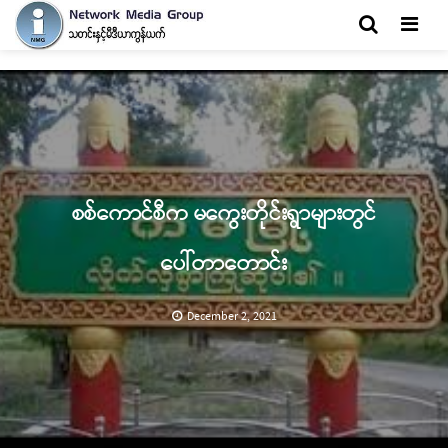
Men
စစ်ကောင်စီက မကွေးတိုင်းရွာများတွင်
ပေါ်တာတောင်း
December 2, 2021