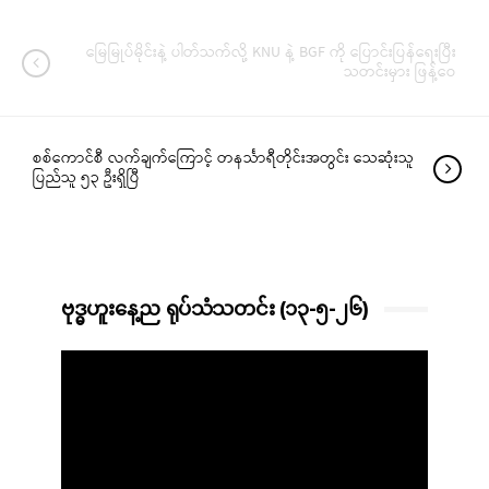
မြေမြုပ်မိုင်းနဲ့ ပါတ်သက်လို့ KNU နဲ့ BGF ကို ပြောင်းပြန်ရေးပြီး
သတင်းမှား ဖြန့်ဝေ
စစ်ကောင်စီ လက်ချက်ကြောင့် တနင်္သာရီတိုင်းအတွင်း သေဆုံးသူ
ပြည်သူ ၅၃ ဦးရှိပြီ
ဗုဒ္ဓဟူးနေ့ည ရုပ်သံသတင်း (၁၃-၅-၂၆)