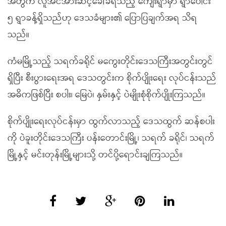
အတွက် လူအင်အားဆင့်ခေါ်ခံရသည့် ကျေးရွာမှာ ရွာပေါင်း
၅ ရွာခန့်ရှိသည်ဟု ဒေသခံများ၏ ပြောပြချက်အရ သိရ
သည်။
ကံမမြို့သည့် သရက်ခရိုင် မကွေးတိုင်းဒေသကြီးအတွင်းတွင်
ရှိပြီး စီးပွားရေးအရ ဒေသတွင်းက စိုက်ပျိုးရေး လုပ်ငန်းသည်
အဓိကဖြစ်ပြီး စပါး၊ မြေပဲ၊ နှမ်းနှင့် ပဲမျိုးစုံစိုက်ပျိုးကြသည်။
စိုက်ပျိုးရေးလုပ်ငန်းမှာ ထွက်လာသည့် ဒေသထွက် ဆန်စပါး
ကို ပဲခူးတိုင်းဒေသကြီး ပန်းတောင်းမြို့၊ သရက် ခရိုင်၊ သရက်
မြို့နှင့် မင်းတုန်းမြို့များသို့ တင်ပို့ရောင်းချကြသည်။