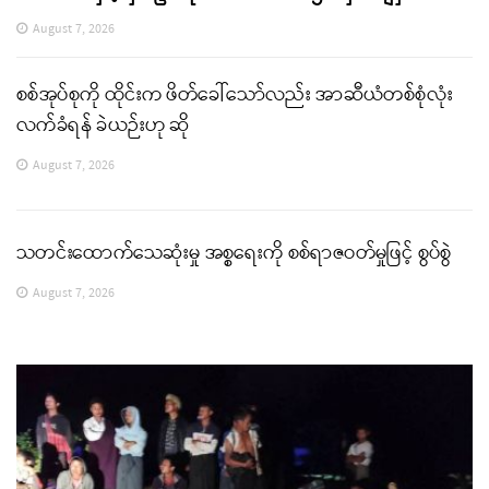
August 7, 2026
စစ်အုပ်စုကို ထိုင်းက ဖိတ်ခေါ်သော်လည်း အာဆီယံတစ်စုံလုံး
လက်ခံရန် ခဲယဉ်းဟု ဆို
August 7, 2026
သတင်းထောက်သေဆုံးမှု အစ္စရေးကို စစ်ရာဇဝတ်မှုဖြင့် စွပ်စွဲ
August 7, 2026