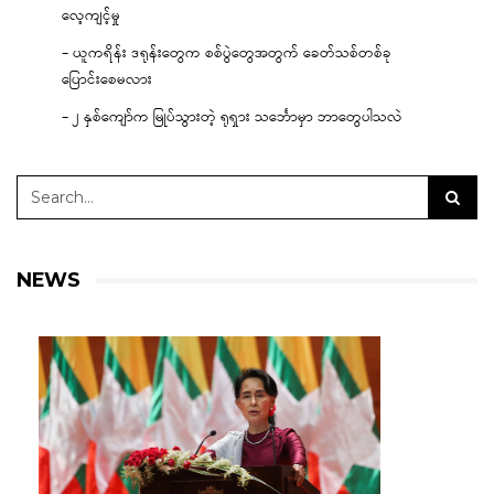
လေ့ကျင့်မှု
– ယူကရိန်း ဒရုန်းတွေက စစ်ပွဲတွေအတွက် ခေတ်သစ်တစ်ခု
ပြောင်းစေမလား
– ၂ နှစ်ကျော်က မြုပ်သွားတဲ့ ရုရှား သင်္ဘောမှာ ဘာတွေပါသလဲ
NEWS