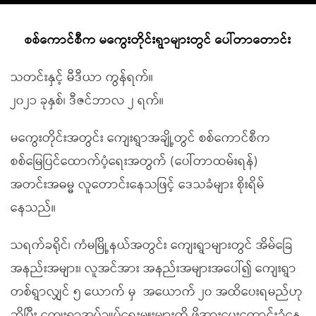
စစ်ကောင်စီက မကွေးတိုင်းရွာများတွင် ပေါ်တာတောင်း
သတင်းနှင့် မီဒီယာ ကွန်ရက်။
၂၀၂၁ ခုနှစ်၊ ဒီဇင်ဘာလ ၂ ရက်။
မကွေးတိုင်းအတွင်း ‌ကျေးရွာအချို့တွင် စစ်ကောင်စီက
စစ်မြေပြင်ထောက်ပံ့ရေးအတွက် (ပေါ်တာထမ်းရန်)
အတင်းအဓမ္မ လူတောင်းနေသဖြင့် ဒေသခံများ စိုးရိမ်
နေသည်။
သရက်ခရိုင်၊ ကံမမြို့နယ်အတွင်း ကျေးရွာများတွင် အိမ်ခြေ
အနည်းအများ၊ လူအင်အား အနည်းအများအပေါ်၍ ကျေးရွာ
တစ်ရွာလျှင် ၅ ယောက် မှ အယောက် ၂၀ အထိ‌ပေးရမည်ဟု
ဆိုပြီး ကျေးရွာအုပ်ချုပ်ရေးမှူးများကို ဖိအားပေးတောင်းခံနေ