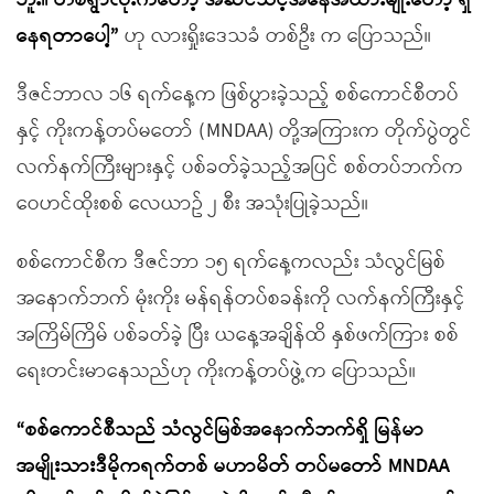
ဘူး။ တစ်ရွာလုံးကတော့ အဆင်သင့်အနေအထားမျိုးတော့ ရှိ
နေရတာပေါ့
”
ဟု လားရှိုးဒေသခံ တစ်ဦး က ပြောသည်။
ဒီဇင်ဘာလ ၁၆ ရက်နေ့က ဖြစ်ပွားခဲ့သည့် စစ်ကောင်စီတပ်
နှင့် ကိုးကန့်တပ်မတော် (MNDAA) တို့အကြားက တိုက်ပွဲတွင်
လက်နက်ကြီးများနှင့် ပစ်ခတ်ခဲ့သည့်အပြင် စစ်တပ်ဘက်က
ဝေဟင်ထိုးစစ် လေယာဥ် ၂ စီး အသုံးပြုခဲ့သည်။
စစ်ကောင်စီက ဒီဇင်ဘာ ၁၅ ရက်နေ့ကလည်း သံလွင်မြစ်
အနောက်ဘက် မုံးကိုး မန်ရန်တပ်စခန်းကို လက်နက်ကြီးနှင့်
အကြိမ်ကြိမ် ပစ်ခတ်ခဲ့ ပြီး ယနေ့အချိန်ထိ နှစ်ဖက်ကြား စစ်
ရေးတင်းမာနေသည်ဟု ကိုးကန့်တပ်ဖွဲ့က ပြောသည်။
“စစ်ကောင်စီသည် သံလွင်မြစ်အနောက်ဘက်ရှိ မြန်မာ
အမျိုးသားဒီမိုကရက်တစ် မဟာမိတ် တပ်မတော်
MNDAA