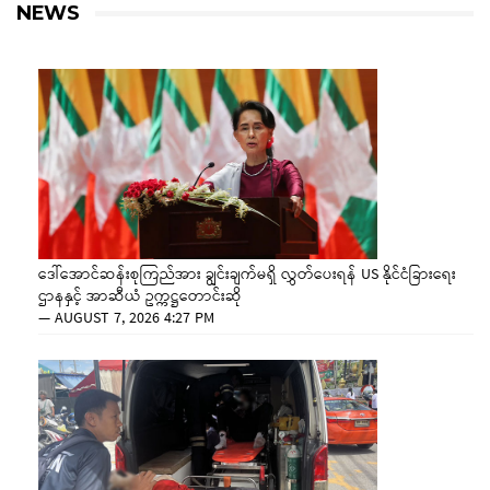
NEWS
ဒေါ်အောင်ဆန်းစုကြည်အား ချွင်းချက်မရှိ လွှတ်ပေးရန် US နိုင်ငံခြားရေး
ဌာနနှင့် အာဆီယံ ဥက္ကဋ္ဌတောင်းဆို
—
AUGUST 7, 2026 4:27 PM