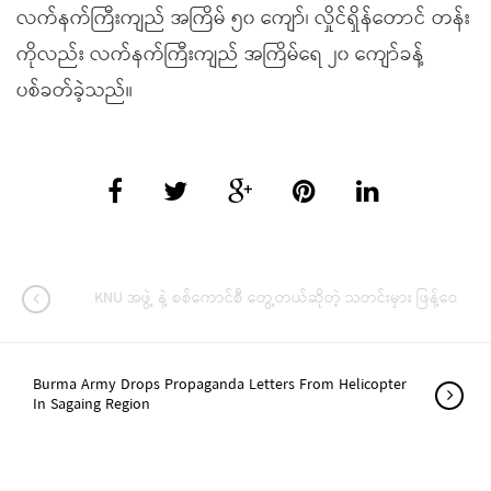
လက်နက်ကြီးကျည် အကြိမ် ၅၀ ကျော်၊ လှိုင်ရှိန်တောင် တန်း
ကိုလည်း လက်နက်ကြီးကျည် အကြိမ်ရေ ၂၀ ကျော်ခန့်
ပစ်ခတ်ခဲ့သည်။
KNU အဖွဲ့ နဲ့ စစ်ကောင်စီ တွေ့တယ်ဆိုတဲ့ သတင်းမှား ဖြန့်ဝေ
Burma Army Drops Propaganda Letters From Helicopter
In Sagaing Region