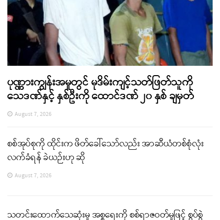
ပုဏ္ဏားကျွန်းအမှုတွင် မုဒိမ်းကျင့်သတ်ဖြတ်သူကို
သေဒဏ်နှင့် နှစ်ဦးကို ထောင်ဒဏ် ၂၀ နှစ် ချမှတ်
August 7, 2026
စစ်အုပ်စုကို ထိုင်းက ဖိတ်ခေါ်သော်လည်း အာဆီယံတစ်စုံလုံး
လက်ခံရန် ခဲယဉ်းဟု ဆို
August 7, 2026
သတင်းထောက်သေဆုံးမှု အစ္စရေးကို စစ်ရာဇဝတ်မှုဖြင့် စွပ်စွဲ