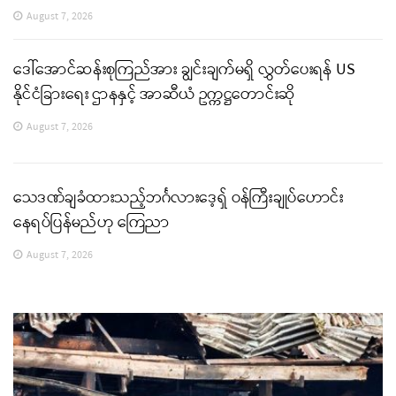
August 7, 2026
ဒေါ်အောင်ဆန်းစုကြည်အား ချွင်းချက်မရှိ လွှတ်ပေးရန် US
နိုင်ငံခြားရေး ဌာနနှင့် အာဆီယံ ဥက္ကဋ္ဌတောင်းဆို
August 7, 2026
သေဒဏ်ချခံထားသည့်ဘင်္ဂလားဒေ့ရှ် ဝန်ကြီးချုပ်ဟောင်း
နေရပ်ပြန်မည်ဟု ကြေညာ
August 7, 2026