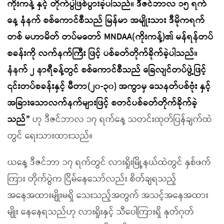
ကိုးကန့် နှင့် တိုက်ပွဲဖြစ်ပွားခဲ့ပါသည်။ ဒီဇင်ဘာလ ၁၅ ရက်
နေ့ နံနက် စစ်ကောင်စီသည် မြန်မာ အမျိုးသား ဒီမိုကရက်
တစ် မဟာမိတ် တပ်မတော်
MNDAA(
ကိုးကန့်)၏ မန်ရန်တပ်
စခန်းကို လက်နက်ကြီး ဖြင့် ပစ်ခတ်တိုက်ခိုက်ခဲ့ပါသည်။
နံနက် ၂ နာရီခန့်တွင် စစ်ကောင်စီသည် ခြေလျင်တပ်ဖွဲ့ဖြင့်
၎င်းတပ်စခန်းနှင့် မ
တာ(၂၀-၃၀) အကွာမှ သေနတ်ပစ်ဗုံး နှင့်
အခြားသောလက်နက်များဖြင့် စတင်ပစ်ခတ်တိုက်ခိုက်ခဲ့
သည်
”
ဟု ဒီဇင်ဘာလ ၁၇ ရက်နေ့ သတင်းထုတ်ပြန်ချက်ထဲ
တွင် ရေးသားထားသည်။
ယနေ့ ဒီဇင်ဘာ ၁၇ ရက်တွင် လားရှိုးမြို့နယ်ထဲတွင် နှစ်ဖက်
ကြား တိုက်ပွဲက ငြိမ်နေသော်လည်း စိတ်ချရသည့်
အနေအထားမျိုးမရှိ သေးသည့်အတွက် အသင့်အနေအထား
မျိုး နေနေရသည်ဟု လားရှိုးနှင့် သီပေါကြားရှိ နုတ်ဂုတ်