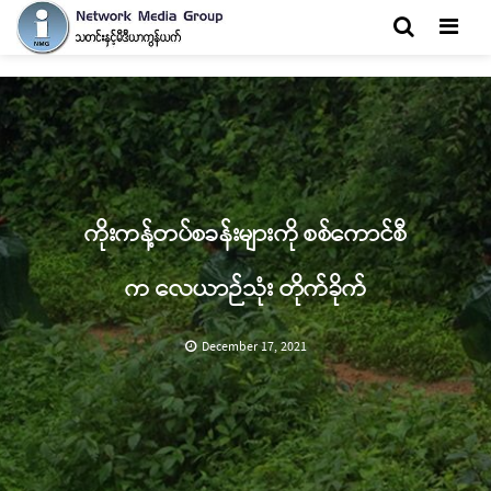
Men
ကိုးကန့်တပ်စခန်းများကို စစ်ကောင်စီ
က လေယာဉ်သုံး တိုက်ခိုက်
December 17, 2021