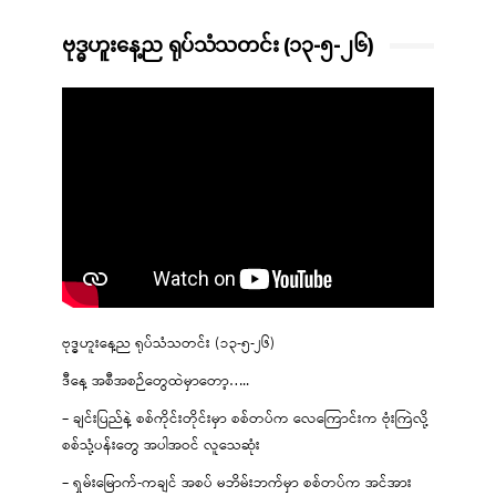
ဗုဒ္ဓဟူးနေ့ည ရုပ်သံသတင်း (၁၃-၅-၂၆)
ဗုဒ္ဓဟူးနေ့ည ရုပ်သံသတင်း (၁၃-၅-၂၆)
ဒီနေ့ အစီအစဉ်တွေထဲမှာတော့…..
– ချင်းပြည်နဲ့ စစ်ကိုင်းတိုင်းမှာ စစ်တပ်က လေကြောင်းက ဗုံးကြဲလို့
စစ်သုံ့ပန်းတွေ အပါအဝင် လူသေဆုံး
– ရှမ်းမြောက်-ကချင် အစပ် မဘိမ်းဘက်မှာ စစ်တပ်က အင်အား