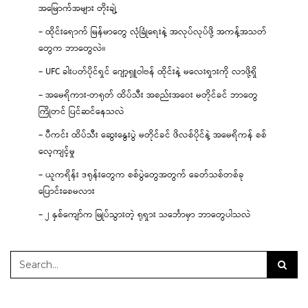
အမြောက်အများ တိုးချဲ့
– ထိုင်းရောက် မြန်မာတွေ လုံခြုံရေးနဲ့ အလုပ်လုပ်ဖို့ အကန့်အသတ်
တွေက ဘာတွေလဲ။
– UFC ခါးပတ်ပိုင်ရှင် ဂျော့ရှူဝါဗန် ထိုင်းနဲ့ မလေးရှားကို လာဖို့ရှိ
– အမေရိကား-တရုတ် ထိပ်သီး အစည်းအဝေး မတိုင်ခင် ဘာတွေ
ကြိုတင် ပြင်ဆင်နေသလဲ
– ပီကင်း ထိပ်သီး ဆွေးနွေးပွဲ မတိုင်ခင် ဖိလစ်ပိုင်နဲ့ အမေရိကန် စစ်
လေ့ကျင့်မှု
– ယူကရိန်း ဒရုန်းတွေက စစ်ပွဲတွေအတွက် ခေတ်သစ်တစ်ခု
ပြောင်းစေမလား
– ၂ နှစ်ကျော်က မြုပ်သွားတဲ့ ရုရှား သင်္ဘောမှာ ဘာတွေပါသလဲ