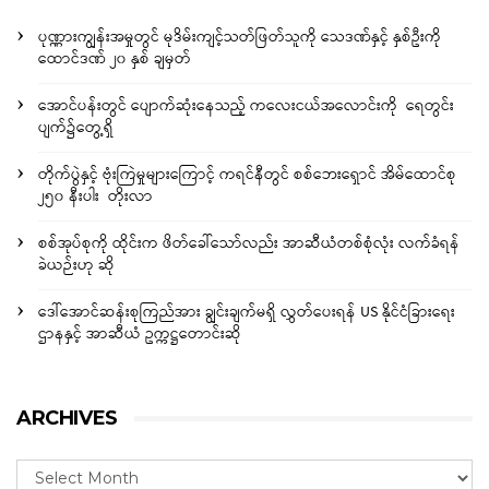
ပုဏ္ဏားကျွန်းအမှုတွင် မုဒိမ်းကျင့်သတ်ဖြတ်သူကို သေဒဏ်နှင့် နှစ်ဦးကို
ထောင်ဒဏ် ၂၀ နှစ် ချမှတ်
အောင်ပန်းတွင် ပျောက်ဆုံးနေသည့် ကလေးငယ်အလောင်းကို ရေတွင်း
ပျက်၌တွေ့ရှိ
တိုက်ပွဲနှင့် ဗုံးကြဲမှုများကြောင့် ကရင်နီတွင် စစ်ဘေးရှောင် အိမ်ထောင်စု
၂၅၀ နီးပါး တိုးလာ
စစ်အုပ်စုကို ထိုင်းက ဖိတ်ခေါ်သော်လည်း အာဆီယံတစ်စုံလုံး လက်ခံရန်
ခဲယဉ်းဟု ဆို
ဒေါ်အောင်ဆန်းစုကြည်အား ချွင်းချက်မရှိ လွှတ်ပေးရန် US နိုင်ငံခြားရေး
ဌာနနှင့် အာဆီယံ ဥက္ကဋ္ဌတောင်းဆို
ARCHIVES