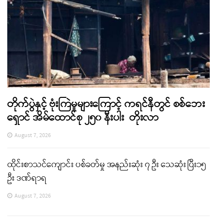
တိုက်ပွဲနှင့် ဗုံးကြဲမှုများကြောင့် ကရင်နီတွင် စစ်ဘေး
ရှောင် အိမ်ထောင်စု ၂၅၀ နီးပါး တိုးလာ
August 7, 2026
ထိုင်းစာသင်ကျောင်း ပစ်ခတ်မှု အနည်းဆုံး ၇ ဦး သေဆုံး ပြီး၁၅
ဦး ဒဏ်ရာရ
August 7, 2026