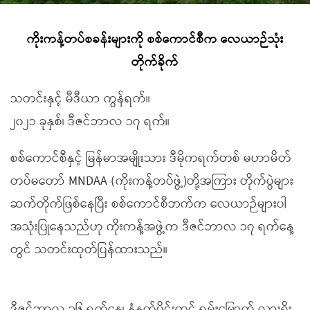
ကိုးကန့်တပ်စခန်းများကို စစ်ကောင်စီက လေယာဉ်သုံး
တိုက်ခိုက်
သတင်းနှင့် မီဒီယာ ကွန်ရက်။
၂၀၂၁ ခုနှစ်၊ ဒီဇင်ဘာလ ၁၇ ရက်။
စစ်ကောင်စီနှင့် မြန်မာအမျိုးသား ဒီမိုကရက်တစ် မဟာမိတ်
တပ်မတော် MNDAA (ကိုးကန့်တပ်ဖွဲ့)တို့အကြား တိုက်ပွဲများ
ဆက်တိုက်ဖြစ်နေပြီး စစ်ကောင်စီဘက်က လေယာဉ်များပါ
အသုံးပြုနေသည်ဟု ကိုးကန့်အဖွဲ့က ဒီဇင်ဘာလ ၁၇ ရက်နေ့
တွင် သတင်းထုတ်ပြန်ထားသည်။
ဒီဇင်ဘာလ ၁၆ ရက်နေ့၊ နံနက်ပိုင်းတွင် ရှမ်းမြောက် လားရှိုး