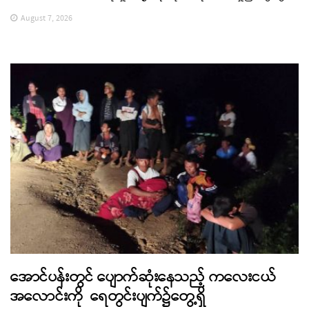
August 7, 2026
အောင်ပန်းတွင် ပျောက်ဆုံးနေသည့် ကလေးငယ်
အလောင်းကို ရေတွင်းပျက်၌တွေ့ရှိ