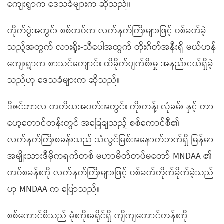
ကျေးရွာက ဒေသခံများက ဆိုသည်။
တိုက်ပွဲအတွင်း စစ်တပ်က လက်နက်ကြီးများဖြင့် ပစ်ခတ်ခဲ့
သည့်အတွက် လားရှိုး-သီပေါအထွက် တိုးဂိတ်အနီးရှိ မယ်ဟန်
ကျေးရွာက စာသင်ကျောင်း ထိခိုက်ပျက်စီးမှု အနည်းငယ်ရှိခဲ့
သည်ဟု ဒေသခံများက ဆိုသည်။
ဒီဇင်ဘာလ တတိယအပတ်အတွင်း ကိုးကန့်၊ လုံခမ်း နှင့် တာ
ဟေ့တောင်တန်းတွင် အခြေချသည့် စစ်ကောင်စီ၏
လက်နက်ကြီးစခန်းသည် သံလွင်မြစ်အနောက်ဘက်ရှိ မြန်မာ
အမျိုးသားဒီမိုကရက်တစ် မဟာမိတ်တပ်မတော် MNDAA ၏
တပ်စခန်းကို လက်နက်ကြီးများဖြင့် ပစ်ခတ်တိုက်ခိုက်ခဲ့သည်
ဟု MNDAA က ပြောသည်။
စစ်ကောင်စီသည် မုံးကိုးခရိုင်ရှိ ကျိကျတောင်တန်းကို