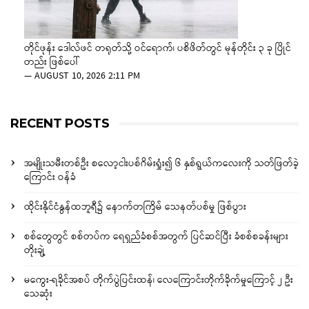
တိုင်ဖုန်း ဒေါလ်ဖင် တရုတ်သို့ ဝင်ရောက်၊ ပစိဖိတ်တွင် မုန်တိုင်း ၃ ခု ပြိုင်
တည်း ဖြစ်ပေါ်
—
AUGUST 10, 2026 2:11 PM
RECENT POSTS
အမျိုးသမီးတစ်ဦး စလော့ငါးပစ်ဂိမ်းရှုံး၍ ၆ နှစ်ရွယ်ကလေးကို သတ်ဖြတ်ခဲ့
ကြောင်း ဝန်ခံ
ထိုင်းနိုင်ငံနွန်ထဘူရီ၌ နောက်တကြိမ် သေနတ်ပစ်မှု ဖြစ်ပွား
စစ်တွေတွင် စစ်တပ်က ရေရှည်ခံစစ်အတွက် ပြင်ဆင်ပြီး ခံစစ်စခန်းများ
တိုးချဲ့
မကွေး-ရခိုင်အစပ် တိုက်ပွဲပြင်းထန်၊ လေကြောင်းတိုက်ခိုက်မှုကြောင့် ၂ ဦး
သေဆုံး