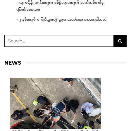
– ယူကရိန်း ဒရုန်းတွေက စစ်ပွဲတွေအတွက် ခေတ်သစ်တစ်ခု
ပြောင်းစေမလား
– ၂ နှစ်ကျော်က မြုပ်သွားတဲ့ ရုရှား သင်္ဘောမှာ ဘာတွေပါသလဲ
NEWS