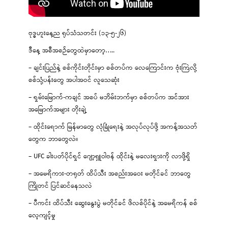
ဗုဒ္ဓဟူးနေ့ည ရုပ်သံသတင်း (၁၃-၅-၂၆)
ဒီနေ့ အစီအစဉ်တွေထဲမှာတော့…..
– ချင်းပြည်နဲ့ စစ်ကိုင်းတိုင်းမှာ စစ်တပ်က လေကြောင်းက ဗုံးကြဲလို့
စစ်သုံ့ပန်းတွေ အပါအဝင် လူသေဆုံး
– ရှမ်းမြောက်-ကချင် အစပ် မဘိမ်းဘက်မှာ စစ်တပ်က အင်အား
အမြောက်အများ တိုးချဲ့
– ထိုင်းရောက် မြန်မာတွေ လုံခြုံရေးနဲ့ အလုပ်လုပ်ဖို့ အကန့်အသတ်
တွေက ဘာတွေလဲ။
– UFC ခါးပတ်ပိုင်ရှင် ဂျော့ရှူဝါဗန် ထိုင်းနဲ့ မလေးရှားကို လာဖို့ရှိ
– အမေရိကား-တရုတ် ထိပ်သီး အစည်းအဝေး မတိုင်ခင် ဘာတွေ
ကြိုတင် ပြင်ဆင်နေသလဲ
– ပီကင်း ထိပ်သီး ဆွေးနွေးပွဲ မတိုင်ခင် ဖိလစ်ပိုင်နဲ့ အမေရိကန် စစ်
လေ့ကျင့်မှု