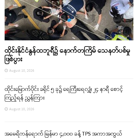
ထိုင်းနိုင်ငံနွန်ထဘူရီ၌ နောက်တကြိမ် သေနတ်ပစ်မှု
ဖြစ်ပွား
August 10, 2026
ထိုင်းမြောက်ပိုင်း ခရိုင် ၅ ခု၌ ရေကြီးရေလျှံ၊ ၂၄ နာရီ စောင့်
ကြည့်ရန် ညွှန်ကြား
August 10, 2026
အမေရိကန်ရောက် မြန်မာ ၄,၀၀၀ ခန့် TPS အကာအကွယ်