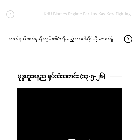
KNU Blames Regime For Lay Kay Kaw Fighting
လက်နက် စက်ရုံသို့ လျှပ်စစ်မီး ပို့သည့် တာဝါတိုင်ကို ဖောက်ခွဲ
ဗုဒ္ဓဟူးနေ့ည ရုပ်သံသတင်း (၁၃-၅-၂၆)