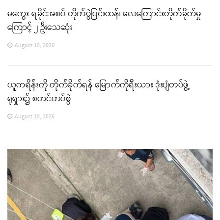
မကွေး-ရခိုင်အစပ် တိုက်ပွဲပြင်းထန်၊ လေကြောင်းတိုက်ခိုက်မှု
ကြောင့် ၂ ဦးသေဆုံး
August 10, 2026
ယူကရိန်းကို တိုက်ခိုက်ရန် မြောက်ကိုရီးယား ဒုံးပျံတပ်ဖွဲ့
ရုရှား၌ စတင်တပ်စွဲ
August 10, 2026