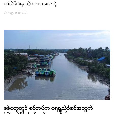
ရုပ်သိမ်းခံရမည့်အလားအလာရှိ
August 10, 2026
စစ်တွေတွင် စစ်တပ်က ရေရှည်ခံစစ်အတွက်