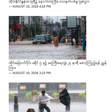
ထိုင်းနိုင်ငံနွန်ထဘူရီ၌ နောက်တကြိမ် သေနတ်ပစ်မှု ဖြစ်ပွား
—
AUGUST 10, 2026 4:18 PM
ထိုင်းမြောက်ပိုင်း ခရိုင် ၅ ခု၌ ရေကြီးရေလျှံ၊ ၂၄ နာရီ စောင့်ကြည့်ရန် ညွှန်
ကြား
—
AUGUST 10, 2026 2:23 PM