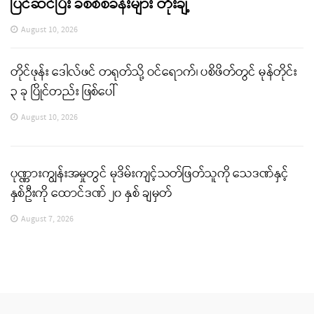
ပြင်ဆင်ပြီး ခံစစ်စခန်းများ တိုးချဲ့
August 10, 2026
တိုင်ဖုန်း ဒေါလ်ဖင် တရုတ်သို့ ဝင်ရောက်၊ ပစိဖိတ်တွင် မုန်တိုင်း
၃ ခု ပြိုင်တည်း ဖြစ်ပေါ်
August 10, 2026
ပုဏ္ဏားကျွန်းအမှုတွင် မုဒိမ်းကျင့်သတ်ဖြတ်သူကို သေဒဏ်နှင့်
နှစ်ဦးကို ထောင်ဒဏ် ၂၀ နှစ် ချမှတ်
August 7, 2026