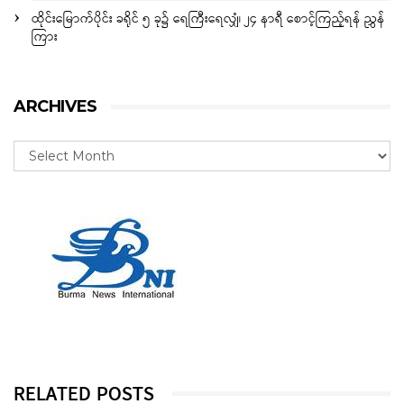
ထိုင်းမြောက်ပိုင်း ခရိုင် ၅ ခု၌ ရေကြီးရေလျှံ၊ ၂၄ နာရီ စောင့်ကြည့်ရန် ညွှန်
ကြား
ARCHIVES
RELATED POSTS