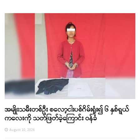
အမျိုးသမီးတစ်ဦး စလော့ငါးပစ်ဂိမ်းရှုံး၍ ၆ နှစ်ရွယ်
ကလေးကို သတ်ဖြတ်ခဲ့ကြောင်း ဝန်ခံ
August 10, 2026