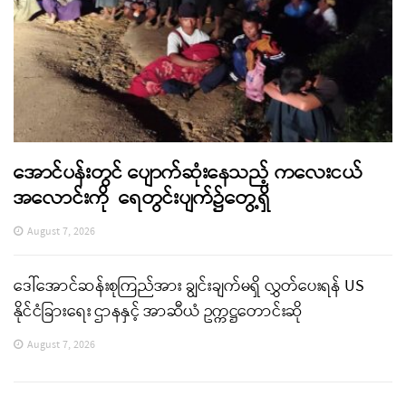
အောင်ပန်းတွင် ပျောက်ဆုံးနေသည့် ကလေးငယ်
အလောင်းကို ရေတွင်းပျက်၌တွေ့ရှိ
August 7, 2026
ဒေါ်အောင်ဆန်းစုကြည်အား ချွင်းချက်မရှိ လွှတ်ပေးရန် US
နိုင်ငံခြားရေး ဌာနနှင့် အာဆီယံ ဥက္ကဋ္ဌတောင်းဆို
August 7, 2026