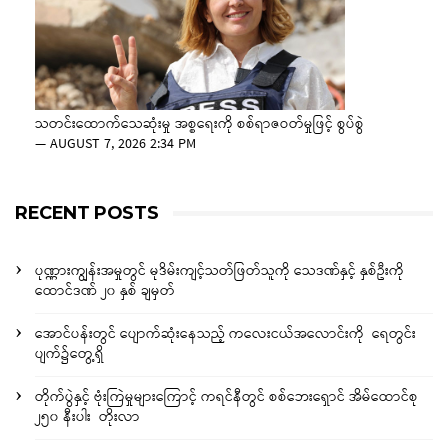
သတင်းထောက်သေဆုံးမှု အစ္စရေးကို စစ်ရာဇဝတ်မှုဖြင့် စွပ်စွဲ
—
AUGUST 7, 2026 2:34 PM
RECENT POSTS
ပုဏ္ဏားကျွန်းအမှုတွင် မုဒိမ်းကျင့်သတ်ဖြတ်သူကို သေဒဏ်နှင့် နှစ်ဦးကို
ထောင်ဒဏ် ၂၀ နှစ် ချမှတ်
အောင်ပန်းတွင် ပျောက်ဆုံးနေသည့် ကလေးငယ်အလောင်းကို ရေတွင်း
ပျက်၌တွေ့ရှိ
တိုက်ပွဲနှင့် ဗုံးကြဲမှုများကြောင့် ကရင်နီတွင် စစ်ဘေးရှောင် အိမ်ထောင်စု
၂၅၀ နီးပါး တိုးလာ