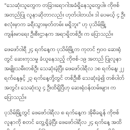
“သေဆုံးသူတွေက တခြားရောဂါအခံရှိနေသူတွေပါ။ ကိုဗစ်
အတည်ပြု လူနာဆိုတာလည်း ဟုတ်ပါတယ်။ ဒါ ပေမယ့် ၄ ဦး
စလုံးမှာက ခရီးသွားမှတ်တမ်း မရှိဘူး” ဟု ပုသိမ်မြို့
ကျန်းမာရေး ဦးစီးဌာနက အရာရှိတစ်ဦး က ပြောသည်။
ဖေဖော်ဝါရီ ၂၄ ရက်နေ့က ပုသိမ်မြို့က ကုတင် ၅၀၀ ဆေးရုံ
တွင် ဆေးကုသမှု ခံယူနေသည့် ကိုဗစ်-၁၉ အတည် ပြုလူနာ
အမျိုးသမီးတစ်ဦး သေဆုံးခဲ့ပြီး ဖေဖော်ဝါရီလ ၁၈ ရက်နေ့၊ ၂၂
ရက်နေ့နှင့် ၂၃ ရက်နေ့တို့တွင် တစ်ဦးစီ သေဆုံးခဲ့၍ တစ်ပါတ်
အတွင်း သေဆုံးသူ ၄ ဦးထိရှိပြီဟု ဆေးရုံဝန်ထမ်းများ က
ပြောသည်။
ပုသိမ်မြို့တွင် ဖေဖော်ဝါရီလ ၈ ရက်နေ့က အိုမီခရွန် ကိုဗစ်
လူနာကို စတင် တွေ့ရှိခဲ့ပြီး ဖေဖော်ဝါရီလ ၂၄ ရက်နေ့ အထိ