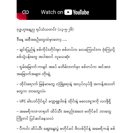
ဗုဒ္ဓဟူးနေ့ည ရုပ်သံသတင်း (၁၃-၅-၂၆)
ဒီနေ့ အစီအစဉ်တွေထဲမှာတော့…..
– ချင်းပြည်နဲ့ စစ်ကိုင်းတိုင်းမှာ စစ်တပ်က လေကြောင်းက ဗုံးကြဲလို့
စစ်သုံ့ပန်းတွေ အပါအဝင် လူသေဆုံး
– ရှမ်းမြောက်-ကချင် အစပ် မဘိမ်းဘက်မှာ စစ်တပ်က အင်အား
အမြောက်အများ တိုးချဲ့
– ထိုင်းရောက် မြန်မာတွေ လုံခြုံရေးနဲ့ အလုပ်လုပ်ဖို့ အကန့်အသတ်
တွေက ဘာတွေလဲ။
– UFC ခါးပတ်ပိုင်ရှင် ဂျော့ရှူဝါဗန် ထိုင်းနဲ့ မလေးရှားကို လာဖို့ရှိ
– အမေရိကား-တရုတ် ထိပ်သီး အစည်းအဝေး မတိုင်ခင် ဘာတွေ
ကြိုတင် ပြင်ဆင်နေသလဲ
– ပီကင်း ထိပ်သီး ဆွေးနွေးပွဲ မတိုင်ခင် ဖိလစ်ပိုင်နဲ့ အမေရိကန် စစ်