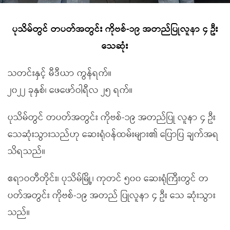
ပုသိမ်တွင် တပတ်အတွင်း ကိုဗစ်-၁၉ အတည်ပြုလူနာ ၄ ဦး
သေဆုံး
သတင်းနှင့် မီဒီယာ ကွန်ရက်။
၂၀၂၂ ခုနှစ်၊ ဖေဖော်ဝါရီလ ၂၅ ရက်။
ပုသိမ်တွင် တပတ်အတွင်း ကိုဗစ်-၁၉ အတည်ပြု လူနာ ၄ ဦး
သေဆုံးသွားသည်ဟု ဆေးရုံဝန်ထမ်းများ၏ ပြောပြ ချက်အရ
သိရသည်။
ဧရာဝတီတိုင်း၊ ပုသိမ်မြို့၊ ကုတင် ၅၀၀ ဆေးရုံကြီးတွင် တ
ပတ်အတွင်း ကိုဗစ်-၁၉ အတည် ပြုလူနာ ၄ ဦး သေ ဆုံးသွား
သည်။