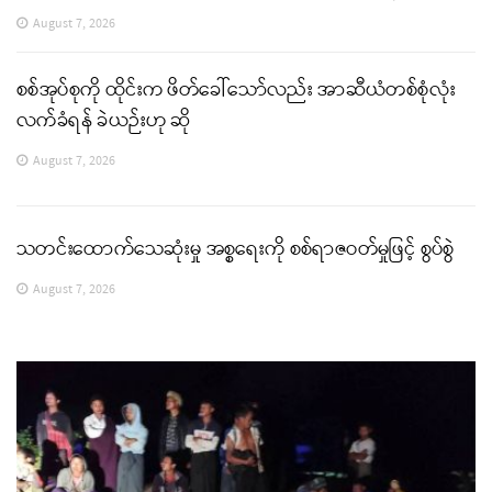
August 7, 2026
စစ်အုပ်စုကို ထိုင်းက ဖိတ်ခေါ်သော်လည်း အာဆီယံတစ်စုံလုံး
လက်ခံရန် ခဲယဉ်းဟု ဆို
August 7, 2026
သတင်းထောက်သေဆုံးမှု အစ္စရေးကို စစ်ရာဇဝတ်မှုဖြင့် စွပ်စွဲ
August 7, 2026