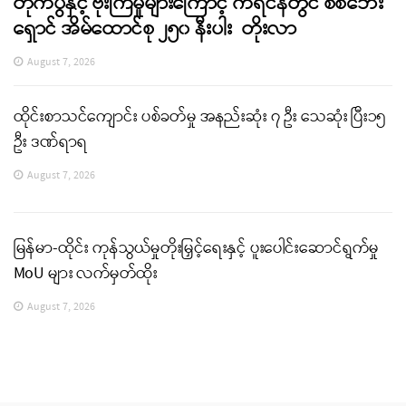
တိုက်ပွဲနှင့် ဗုံးကြဲမှုများကြောင့် ကရင်နီတွင် စစ်ဘေး
ရှောင် အိမ်ထောင်စု ၂၅၀ နီးပါး တိုးလာ
August 7, 2026
ထိုင်းစာသင်ကျောင်း ပစ်ခတ်မှု အနည်းဆုံး ၇ ဦး သေဆုံး ပြီး၁၅
ဦး ဒဏ်ရာရ
August 7, 2026
မြန်မာ-ထိုင်း ကုန်သွယ်မှုတိုးမြှင့်ရေးနှင့် ပူးပေါင်းဆောင်ရွက်မှု
MoU များ လက်မှတ်ထိုး
August 7, 2026