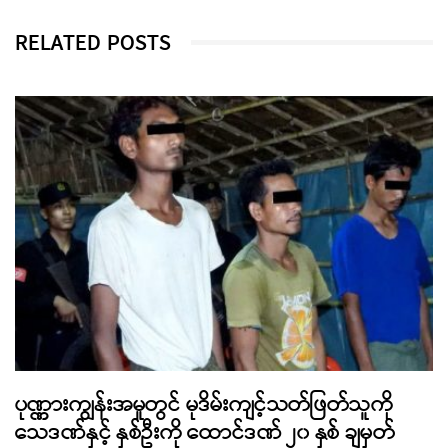
RELATED POSTS
ပုဏ္ဏားကျွန်းအမှုတွင် မုဒိမ်းကျင့်သတ်ဖြတ်သူကို
သေဒဏ်နှင့် နှစ်ဦးကို ထောင်ဒဏ် ၂၀ နှစ် ချမှတ်