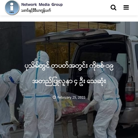
Men
ပုသိမ်တွင် တပတ်အတွင်း ကိုဗစ်-၁၉
အတည်ပြုလူနာ ၄ ဦး သေဆုံး
February 25, 2022