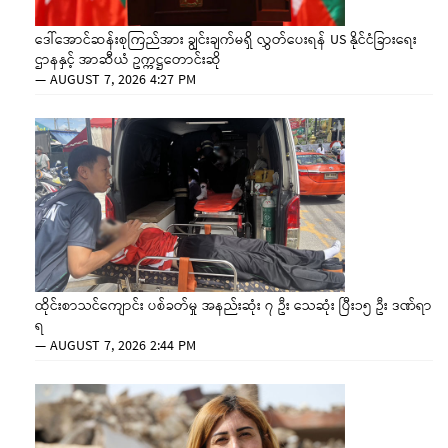
ဒေါ်အောင်ဆန်းစုကြည်အား ချွင်းချက်မရှိ လွှတ်ပေးရန် US နိုင်ငံခြားရေး
ဌာနနှင့် အာဆီယံ ဥက္ကဋ္ဌတောင်းဆို
—
AUGUST 7, 2026 4:27 PM
ထိုင်းစာသင်ကျောင်း ပစ်ခတ်မှု အနည်းဆုံး ၇ ဦး သေဆုံး ပြီး၁၅ ဦး ဒဏ်ရာ
ရ
—
AUGUST 7, 2026 2:44 PM