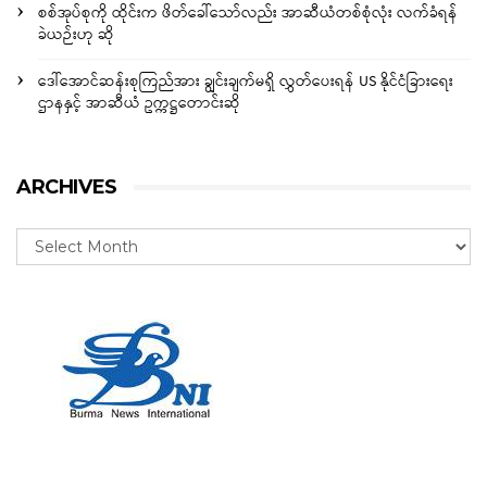
စစ်အုပ်စုကို ထိုင်းက ဖိတ်ခေါ်သော်လည်း အာဆီယံတစ်စုံလုံး လက်ခံရန်
ခဲယဉ်းဟု ဆို
ဒေါ်အောင်ဆန်းစုကြည်အား ချွင်းချက်မရှိ လွှတ်ပေးရန် US နိုင်ငံခြားရေး
ဌာနနှင့် အာဆီယံ ဥက္ကဋ္ဌတောင်းဆို
ARCHIVES