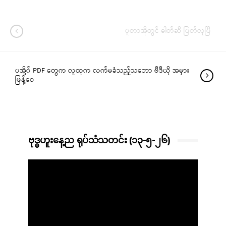
ပူတာအိုတွင် ဓါတ်ဆီ ပြတ်လုပြီ
ပအို့၀် PDF တွေက လူထုက လက်မခံသည့်သဘော ဗီဒီယို အမှား
ဖြန့်ဝေ
ဗုဒ္ဓဟူးနေ့ည ရုပ်သံသတင်း (၁၃-၅-၂၆)