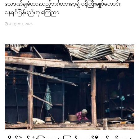
သေဒဏ်ချခံထားသည့်ဘင်္ဂလားဒေ့ရှ် ဝန်ကြီးချုပ်ဟောင်း
နေရပ်ပြန်မည်ဟု ကြေညာ
August 7, 2026