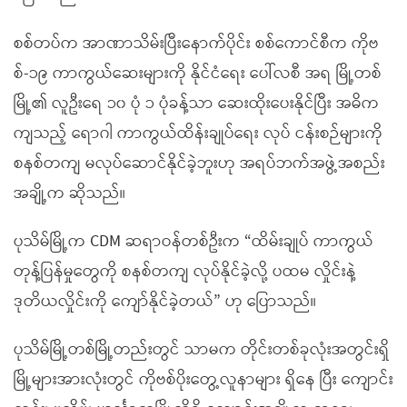
စစ်တပ်က အာဏာသိမ်းပြီးနောက်ပိုင်း စစ်ကောင်စီက ကိုဗ
စ်-၁၉ ကာကွယ်ဆေးများကို နိုင်ငံရေး ပေါ်လစီ အရ မြို့တစ်
မြို့၏ လူဦးရေ ၁၀ ပုံ ၁ ပုံခန့်သာ ဆေးထိုးပေးနိုင်ပြီး အဓိက
ကျသည့် ရောဂါ ကာကွယ်ထိန်းချုပ်ရေး လုပ် ငန်းစဉ်များကို
စနစ်တကျ မလုပ်ဆောင်နိုင်ခဲ့ဘူးဟု အရပ်ဘက်အဖွဲ့အစည်း
အချို့က ဆိုသည်။
ပုသိမ်မြို့က CDM ဆရာဝန်တစ်ဦးက “ထိမ်းချုပ် ကာကွယ်
တုန့်ပြန်မှုတွေကို စနစ်တကျ လုပ်နိုင်ခဲ့လို့ ပထမ လှိုင်းနဲ့
ဒုတိယလှိုင်းကို ကျော်နိုင်ခဲ့တယ်” ဟု ပြောသည်။
ပုသိမ်မြို့တစ်မြို့တည်းတွင် သာမက တိုင်းတစ်ခုလုံးအတွင်းရှိ
မြို့များအားလုံးတွင် ကိုဗစ်ပိုးတွေ့လူနာများ ရှိနေ ပြီး ကျောင်း