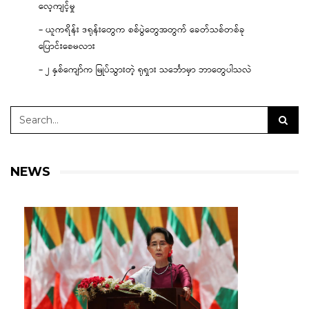
လေ့ကျင့်မှု
– ယူကရိန်း ဒရုန်းတွေက စစ်ပွဲတွေအတွက် ခေတ်သစ်တစ်ခု
ပြောင်းစေမလား
– ၂ နှစ်ကျော်က မြုပ်သွားတဲ့ ရုရှား သင်္ဘောမှာ ဘာတွေပါသလဲ
NEWS