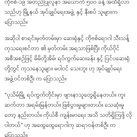
ကိုဗစ်-၁၉ အတည်ပြုလူနာ အယောက် ၅၀၀ ခန့် အထိရှိလာ
သည်ဟု မြို့နယ် အုပ်ချုပ်ရေးအဖွဲ့ နှင့် နီးစပ် သူများက
ပြောသည်။
အဆိုပါ စာရင်းမှတ်တမ်းမှာ ဆေးရုံနှင့် ကိုဗစ်ရောဂါ သီးသန့်
ကုသရေးစင်တာ ၏ မှတ်တမ်း အရသာဖြစ်ပြီး ကိုယ်ပိုင်
အစီအစဉ်ဖြင့် မိမိတို့အိမ်၊ ရပ်ကွက်ဆေးခန်း နှင့် ပြင်ပဆေးရုံ
တို့တွင် ကုသနေသူများ မပါဝင် သေးဘူး ဟု အုပ်ချုပ်ရေး
အဖွဲ့ဝင်တစ်ဦး က ပြောသည်။
“ပုသိမ်မြို့ ရပ်ကွက်တိုင်းမှာ ဖျားနာသူတွေရှိနေတယ်။ ကူး
ဆက်တာ အရမ်းမြန်တယ်။ ဖြစ်ပွားမှုများတယ်။ သေဆုံးမှု
တော့ နည်းတယ်။ ကိုယ်စီ ကျန်းမာရေး အသိ သတိရှိကြဖို့ လို
ပါတယ်” ဟု အထွေထွေရောဂါကု ဆရာဝန်တစ်ဦး က
ပြောသည်။