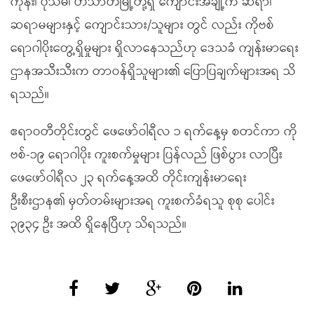
ကုန်း၊ ပုသိမ်၊ ဟင်္သာတမြို့တို့ရှိ ကျောင်းအချို့က ဆရာ၊
ဆရာမများနှင့် ကျောင်းသား/သူများ တွင် လည်း ကိုဗစ်
ရောဂါပိုးတွေ့ရှိမှုများ ရှိလာနေသည်ဟု ဒေသခံ ကျန်းမာရေး
ဌာနအသီးသီးက တာဝန်ရှိသူများ၏ ပြောပြချက်များအရ သိ
ရသည်။
ဧရာဝတီတိုင်းတွင် ဖေဖော်ဝါရီလ ၁ ရက်နေ့မှ စတင်ကာ ကို
ဗစ်-၁၉ ရောဂါပိုး ကူးစက်မှုများ ပြန်လည် ဖြစ်ပွား လာပြီး
ဖေဖော်ဝါရီလ ၂၃ ရက်နေ့အထိ တိုင်းကျန်းမာရေး
ဦးစီးဌာန၏ မှတ်တမ်းများအရ ကူးစက်ခံရသူ စုစု ပေါင်း
၃၉၃၄ ဦး အထိ ရှိနေပြီဟု သိရသည်။