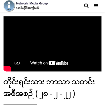
Men
တိုင်းရင်းသား ဘာသာ သတင်း
အစီအစဉ် ( ၂၈ - ၂ - ၂၂ )