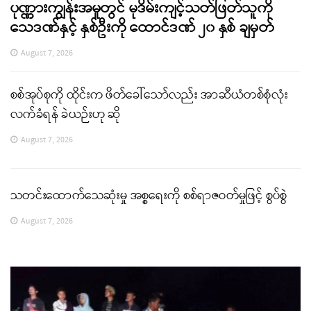
ပုဏ္ဏားကျွန်းအမှုတွင် မုဒိမ်းကျင့်သတ်ဖြတ်သူကို
သေဒဏ်နှင့် နှစ်ဦးကို ထောင်ဒဏ် ၂၀ နှစ် ချမှတ်
August 7, 2026
စစ်အုပ်စုကို ထိုင်းက ဖိတ်ခေါ်သော်လည်း အာဆီယံတစ်စုံလုံး
လက်ခံရန် ခဲယဉ်းဟု ဆို
August 7, 2026
သတင်းထောက်သေဆုံးမှု အစ္စရေးကို စစ်ရာဇဝတ်မှုဖြင့် စွပ်စွဲ
August 7, 2026