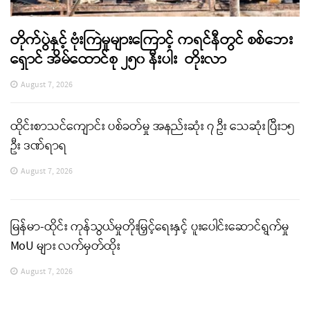
တိုက်ပွဲနှင့် ဗုံးကြဲမှုများကြောင့် ကရင်နီတွင် စစ်ဘေး
ရှောင် အိမ်ထောင်စု ၂၅၀ နီးပါး တိုးလာ
August 7, 2026
ထိုင်းစာသင်ကျောင်း ပစ်ခတ်မှု အနည်းဆုံး ၇ ဦး သေဆုံး ပြီး၁၅
ဦး ဒဏ်ရာရ
August 7, 2026
မြန်မာ-ထိုင်း ကုန်သွယ်မှုတိုးမြှင့်ရေးနှင့် ပူးပေါင်းဆောင်ရွက်မှု
MoU များ လက်မှတ်ထိုး
August 7, 2026