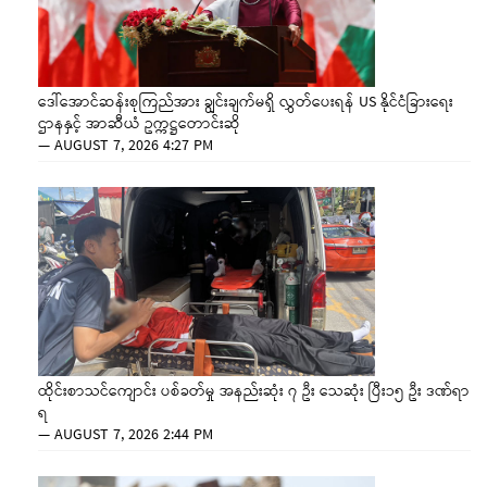
ဒေါ်အောင်ဆန်းစုကြည်အား ချွင်းချက်မရှိ လွှတ်ပေးရန် US နိုင်ငံခြားရေး
ဌာနနှင့် အာဆီယံ ဥက္ကဋ္ဌတောင်းဆို
—
AUGUST 7, 2026 4:27 PM
ထိုင်းစာသင်ကျောင်း ပစ်ခတ်မှု အနည်းဆုံး ၇ ဦး သေဆုံး ပြီး၁၅ ဦး ဒဏ်ရာ
ရ
—
AUGUST 7, 2026 2:44 PM