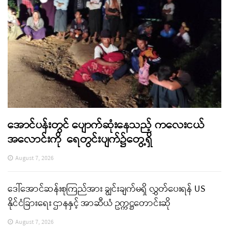
အောင်ပန်းတွင် ပျောက်ဆုံးနေသည့် ကလေးငယ်
အလောင်းကို ရေတွင်းပျက်၌တွေ့ရှိ
August 7, 2026
ဒေါ်အောင်ဆန်းစုကြည်အား ချွင်းချက်မရှိ လွှတ်ပေးရန် US
နိုင်ငံခြားရေး ဌာနနှင့် အာဆီယံ ဥက္ကဋ္ဌတောင်းဆို
August 7, 2026