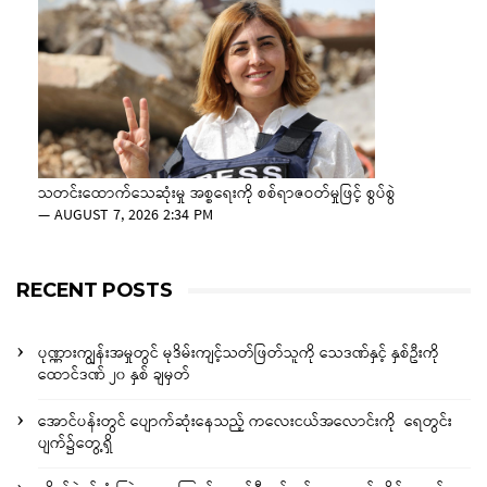
သတင်းထောက်သေဆုံးမှု အစ္စရေးကို စစ်ရာဇဝတ်မှုဖြင့် စွပ်စွဲ
—
AUGUST 7, 2026 2:34 PM
RECENT POSTS
ပုဏ္ဏားကျွန်းအမှုတွင် မုဒိမ်းကျင့်သတ်ဖြတ်သူကို သေဒဏ်နှင့် နှစ်ဦးကို
ထောင်ဒဏ် ၂၀ နှစ် ချမှတ်
အောင်ပန်းတွင် ပျောက်ဆုံးနေသည့် ကလေးငယ်အလောင်းကို ရေတွင်း
ပျက်၌တွေ့ရှိ