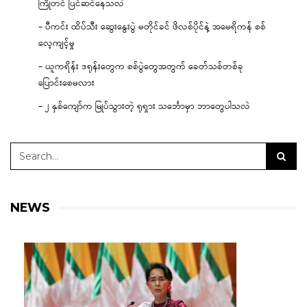
ကြိုတင် ပြင်ဆင်နေသလဲ
– ပီကင်း ထိပ်သီး ဆွေးနွေးပွဲ မတိုင်ခင် ဖိလစ်ပိုင်နဲ့ အမေရိကန် စစ်
လေ့ကျင့်မှု
– ယူကရိန်း ဒရုန်းတွေက စစ်ပွဲတွေအတွက် ခေတ်သစ်တစ်ခု
ပြောင်းစေမလား
– ၂ နှစ်ကျော်က မြုပ်သွားတဲ့ ရုရှား သင်္ဘောမှာ ဘာတွေပါသလဲ
NEWS