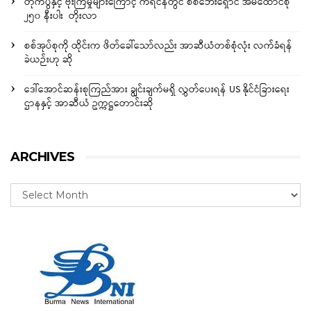
တိုက်ပွဲနှင့် ဗုံးကြဲမှုများကြောင့် ကရင်နီတွင် စစ်ဘေးရှောင် အိမ်ထောင်စု
၂၅၀ နီးပါး တိုးလာ
စစ်အုပ်စုကို ထိုင်းက ဖိတ်ခေါ်သော်လည်း အာဆီယံတစ်စုံလုံး လက်ခံရန်
ခဲယဉ်းဟု ဆို
ဒေါ်အောင်ဆန်းစုကြည်အား ချွင်းချက်မရှိ လွှတ်ပေးရန် US နိုင်ငံခြားရေး
ဌာနနှင့် အာဆီယံ ဥက္ကဋ္ဌတောင်းဆို
ARCHIVES