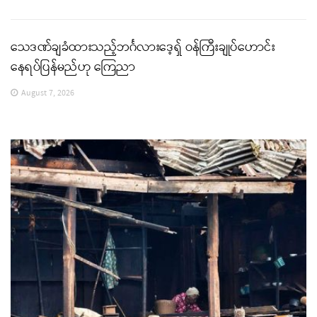
သေဒဏ်ချခံထားသည့်ဘင်္ဂလားဒေ့ရှ် ဝန်ကြီးချုပ်ဟောင်း
နေရပ်ပြန်မည်ဟု ကြေညာ
August 7, 2026