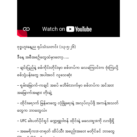
ဗုဒ္ဓဟူးနေ့ည ရုပ်သံသတင်း (၁၃-၅-၂၆)
ဒီနေ့ အစီအစဉ်တွေထဲမှာတော့…..
– ချင်းပြည်နဲ့ စစ်ကိုင်းတိုင်းမှာ စစ်တပ်က လေကြောင်းက ဗုံးကြဲလို့
စစ်သုံ့ပန်းတွေ အပါအဝင် လူသေဆုံး
– ရှမ်းမြောက်-ကချင် အစပ် မဘိမ်းဘက်မှာ စစ်တပ်က အင်အား
အမြောက်အများ တိုးချဲ့
– ထိုင်းရောက် မြန်မာတွေ လုံခြုံရေးနဲ့ အလုပ်လုပ်ဖို့ အကန့်အသတ်
တွေက ဘာတွေလဲ။
– UFC ခါးပတ်ပိုင်ရှင် ဂျော့ရှူဝါဗန် ထိုင်းနဲ့ မလေးရှားကို လာဖို့ရှိ
– အမေရိကား-တရုတ် ထိပ်သီး အစည်းအဝေး မတိုင်ခင် ဘာတွေ