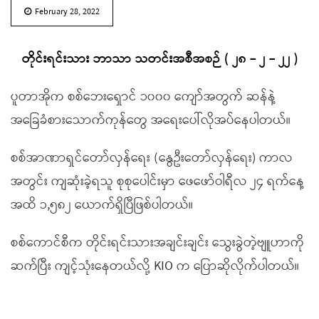
February 28, 2022
တိုင်းရင်းသား ဘာသာ သတင်းအစီအစဉ် ( ၂၈ – ၂ – ၂၂ )
ပူတာအိုက စစ်ဘေးရှောင် ၁၀၀၀ ကျော်အတွက် ဆန်နဲ့
အခြေခံစားသောက်ကုန်တွေ အရေးပေါ်လိုအပ်နေပါတယ်။
စစ်အာဏာရှင်တော်လှန်ရေး (နွေဦးတော်လှန်ရေး) ကာလ
အတွင်း ကျဆုံးခဲ့ရသူ စုစုပေါင်းမှာ ဖေဖော်ဝါရီလ ၂၄ ရက်နေ့
အထိ ၁,၅၈၂ ယောက်ရှိပြီဖြစ်ပါတယ်။
စစ်ကောင်စီက တိုင်းရင်းသားအချင်းချင်း သွေးခွဲတဲ့ဗျူဟာကို
ဆက်ပြီး ကျင့်သုံးနေတယ်လို့ KIO က ပြောဆိုလိုက်ပါတယ်။