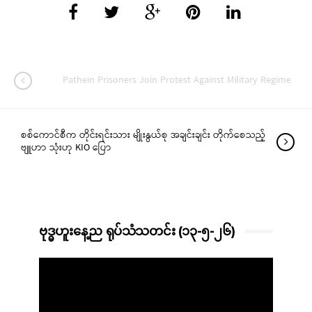
Pathein Prisoners Join Protest Against Military Regime
စစ်ကောင်စီက တိုင်းရင်းသား မျိုးနွယ်စု အချင်းချင်း တိုက်စေသည့်
ဗျူဟာ သုံးဟု KIO ပြော
ဗုဒ္ဓဟူးနေ့ည ရုပ်သံသတင်း (၁၃-၅-၂၆)