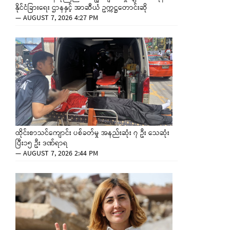
နိုင်ငံခြားရေး ဌာနနှင့် အာဆီယံ ဥက္ကဋ္ဌတောင်းဆို
—
AUGUST 7, 2026 4:27 PM
ထိုင်းစာသင်ကျောင်း ပစ်ခတ်မှု အနည်းဆုံး ၇ ဦး သေဆုံး
ပြီး၁၅ ဦး ဒဏ်ရာရ
—
AUGUST 7, 2026 2:44 PM