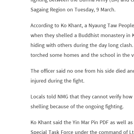
fighting between the Burma Army (BA) and civ
Sagaing Region on Tuesday, 9 March.
According to Ko Khant, a Nyaung Taw People’s
when they shelled a Buddhist monastery in K
hiding with others during the day long clash
torched some homes and the school in the vill
The officer said no one from his side died a
injured during the fight.
Locals told NMG that they cannot verify ho
shelling because of the ongoing fighting.
Ko Khant said the Yin Mar Pin PDF as well as
Special Task Force under the command of Lt 