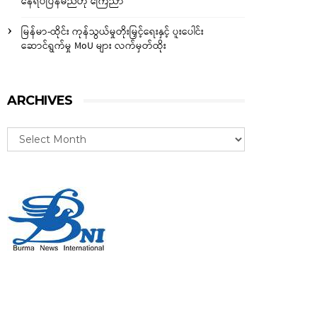
နေရပ်ပြန်မည်ဟု ကြေညာ
မြန်မာ-ထိုင်း ကုန်သွယ်မှုတိုးမြှင့်ရေးနှင့် ပူးပေါင်း
ဆောင်ရွက်မှု MoU များ လက်မှတ်ထိုး
ARCHIVES