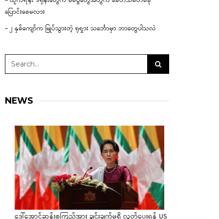
– ယူကရိန်း ဒရုန်းတွေက စစ်ပွဲတွေအတွက် ခေတ်သစ်တစ်ခု
ပြောင်းစေမလား
– ၂ နှစ်ကျော်က မြုပ်သွားတဲ့ ရုရှား သင်္ဘောမှာ ဘာတွေပါသလဲ
NEWS
ဒေါ်အောင်ဆန်းစုကြည်အား ချွင်းချက်မရှိ လွှတ်ပေးရန် US