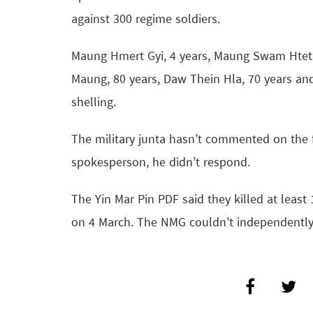
against 300 regime soldiers.
Maung Hmert Gyi, 4 years, Maung Swam Htet N
Maung, 80 years, Daw Thein Hla, 70 years an
shelling.
The military junta hasn’t commented on the f
spokesperson, he didn’t respond.
The Yin Mar Pin PDF said they killed at leas
on 4 March. The NMG couldn’t independently 