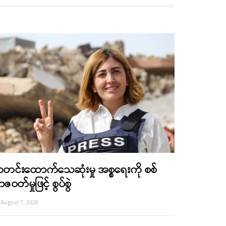
တင်းထောက်သေဆုံးမှု အစ္စရေးကို စစ်
ာဇဝတ်မှုဖြင့် စွပ်စွဲ
August 7, 2026