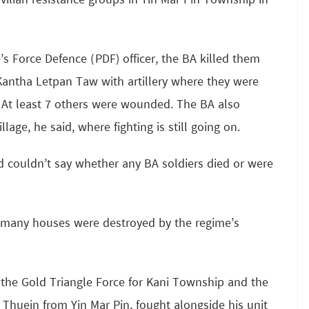
ilian resistance groups in Yin Mar Pin Township in
 Force Defence (PDF) officer, the BA killed them
antha Letpan Taw with artillery where they were
. At least 7 others were wounded. The BA also
age, he said, where fighting is still going on.
nd couldn’t say whether any BA soldiers died or were
w many houses were destroyed by the regime’s
 the Gold Triangle Force for Kani Township and the
Thuein from Yin Mar Pin, fought alongside his unit