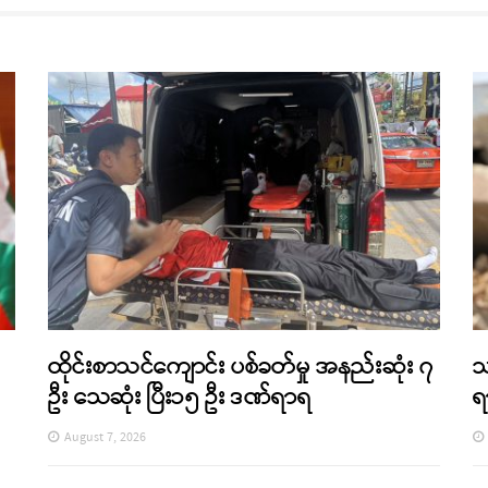
ထိုင်းစာသင်ကျောင်း ပစ်ခတ်မှု အနည်းဆုံး ၇
သ
ဦး သေဆုံး ပြီး၁၅ ဦး ဒဏ်ရာရ
ရ
August 7, 2026