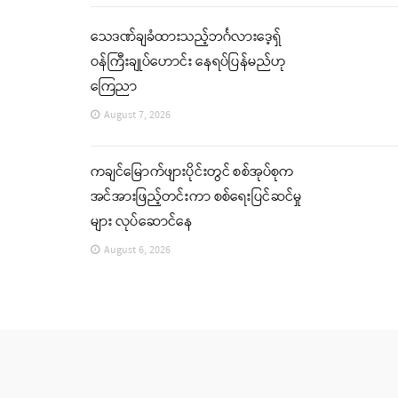
သေဒဏ်ချခံထားသည့်ဘင်္ဂလားဒေ့ရှ်
ဝန်ကြီးချုပ်ဟောင်း နေရပ်ပြန်မည်ဟု
ကြေညာ
August 7, 2026
ကချင်မြောက်ဖျားပိုင်းတွင် စစ်အုပ်စုက
အင်အားဖြည့်တင်းကာ စစ်ရေးပြင်ဆင်မှု
များ လုပ်ဆောင်နေ
August 6, 2026