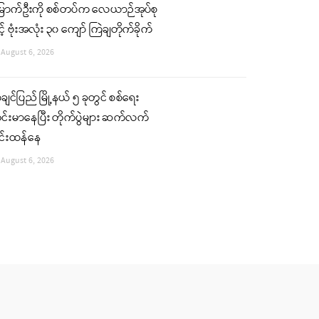
ြောက်ဦးကို စစ်တပ်က လေယာဉ်အုပ်စု
င့် ဗုံးအလုံး ၃၀ ကျော် ကြဲချတိုက်ခိုက်
August 6, 2026
ျင်ပြည် မြို့နယ် ၅ ခုတွင် စစ်ရေး
်းမာနေပြီး တိုက်ပွဲများ ဆက်လက်
ြင်းထန်နေ
August 6, 2026