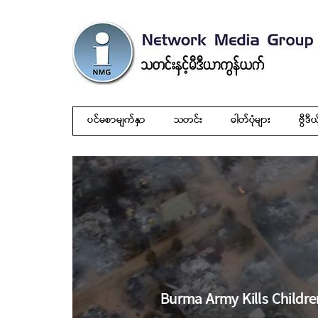
ပင်မစာမျက်နှာ
သတင်း
ဓါတ်ပုံများ
ဗွီဒီယ
Burma Army Kills Childre