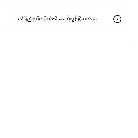
မွန်ပြည်နယ်တွင် ကိုဗစ် သေဆုံးမှု မြင့်တက်လာ