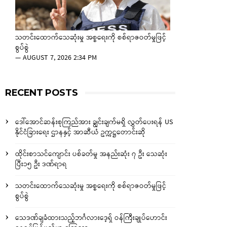
သတင်းထောက်သေဆုံးမှု အစ္စရေးကို စစ်ရာဇဝတ်မှုဖြင့်
စွပ်စွဲ
—
AUGUST 7, 2026 2:34 PM
RECENT POSTS
ဒေါ်အောင်ဆန်းစုကြည်အား ချွင်းချက်မရှိ လွှတ်ပေးရန် US
နိုင်ငံခြားရေး ဌာနနှင့် အာဆီယံ ဥက္ကဋ္ဌတောင်းဆို
ထိုင်းစာသင်ကျောင်း ပစ်ခတ်မှု အနည်းဆုံး ၇ ဦး သေဆုံး
ပြီး၁၅ ဦး ဒဏ်ရာရ
သတင်းထောက်သေဆုံးမှု အစ္စရေးကို စစ်ရာဇဝတ်မှုဖြင့်
စွပ်စွဲ
သေဒဏ်ချခံထားသည့်ဘင်္ဂလားဒေ့ရှ် ဝန်ကြီးချုပ်ဟောင်း