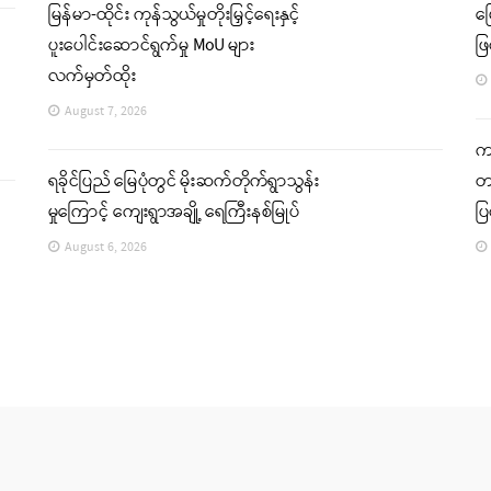
မြန်မာ-ထိုင်း ကုန်သွယ်မှုတိုးမြှင့်ရေးနှင့်
မ
ပူးပေါင်းဆောင်ရွက်မှု MoU များ
ဖြ
လက်မှတ်ထိုး
August 7, 2026
ကခ
ရခိုင်ပြည် မြေပုံတွင် မိုးဆက်တိုက်ရွာသွန်း
တင
မှုကြောင့် ကျေးရွာအချို့ ရေကြီးနစ်မြုပ်
ပ
August 6, 2026