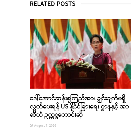
RELATED POSTS
ဒေါ်အောင်ဆန်းစုကြည်အား ချွင်းချက်မရှိ
လွှတ်ပေးရန် US နိုင်ငံခြားရေး ဌာနနှင့် အာ
ဆီယံ ဥက္ကဋ္ဌတောင်းဆို
August 7, 2026