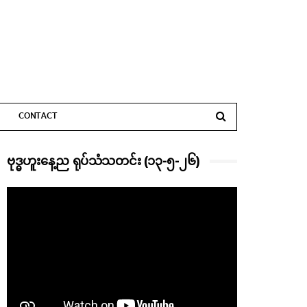
CONTACT
ဗုဒ္ဓဟူးနေ့ည ရုပ်သံသတင်း (၁၃-၅-၂၆)