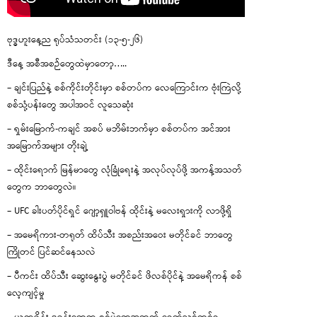
ဗုဒ္ဓဟူးနေ့ည ရုပ်သံသတင်း (၁၃-၅-၂၆)
ဒီနေ့ အစီအစဉ်တွေထဲမှာတော့…..
– ချင်းပြည်နဲ့ စစ်ကိုင်းတိုင်းမှာ စစ်တပ်က လေကြောင်းက ဗုံးကြဲလို့
စစ်သုံ့ပန်းတွေ အပါအဝင် လူသေဆုံး
– ရှမ်းမြောက်-ကချင် အစပ် မဘိမ်းဘက်မှာ စစ်တပ်က အင်အား
အမြောက်အများ တိုးချဲ့
– ထိုင်းရောက် မြန်မာတွေ လုံခြုံရေးနဲ့ အလုပ်လုပ်ဖို့ အကန့်အသတ်
တွေက ဘာတွေလဲ။
– UFC ခါးပတ်ပိုင်ရှင် ဂျော့ရှူဝါဗန် ထိုင်းနဲ့ မလေးရှားကို လာဖို့ရှိ
– အမေရိကား-တရုတ် ထိပ်သီး အစည်းအဝေး မတိုင်ခင် ဘာတွေ
ကြိုတင် ပြင်ဆင်နေသလဲ
– ပီကင်း ထိပ်သီး ဆွေးနွေးပွဲ မတိုင်ခင် ဖိလစ်ပိုင်နဲ့ အမေရိကန် စစ်
လေ့ကျင့်မှု