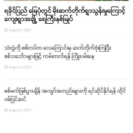
ရခိုင်ပြည် မြေပုံတွင် မိုးဆက်တိုက်ရွာသွန်းမှုကြောင့်
ကျေးရွာအချို့ ရေကြီးနစ်မြုပ်
August 6, 2026
သံတွဲကို စစ်တပ်က လေကြောင်းမှ ဆက်တိုက်ဗုံးကြဲပြီး
စစ်သင်္ဘောများဖြင့် ကမ်းတက်ရန် ကြိုးပမ်းနေ
August 6, 2026
စစ်မက်ဖြစ်ပွားချိန် အကျပ်အတည်းများကို ရင်ဆိုင်နိုင်ရန် ထိုင်
ဝမ်ပြင်ဆင်
August 6, 2026