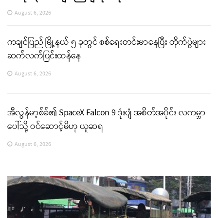
August 6, 2026
ကချင်ပြည် မြို့နယ် ၅ ခုတွင် စစ်ရေးတင်းမာနေပြီး တိုက်ပွဲများ
ဆက်လက်ပြင်းထန်နေ
August 6, 2026
အီလွန်မာ့စ်ခ်၏ SpaceX Falcon 9 ဒုံးပျံ အစိတ်အပိုင်း လကမ္ဘာ
ပေါ်သို့ ဝင်ဆောင့်မိဟု ယူဆရ
August 6, 2026