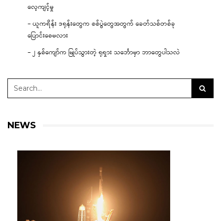
လေ့ကျင့်မှု
– ယူကရိန်း ဒရုန်းတွေက စစ်ပွဲတွေအတွက် ခေတ်သစ်တစ်ခု
ပြောင်းစေမလား
– ၂ နှစ်ကျော်က မြုပ်သွားတဲ့ ရုရှား သင်္ဘောမှာ ဘာတွေပါသလဲ
NEWS