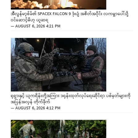
အီလွန်မာ့စ်ခ်၏ SPACEX FALCON 9 ဒုံးပျံ အစိတ်အပိုင်း လကမ္ဘာပေါ်သို့
ဝင်ဆောင့်မိဟု ယူဆရ
—
AUGUST 6, 2026 4:21 PM
ရုရှားနှင့် ယူကရိန်းတို့အကြား ဒရုန်းထုတ်လုပ်ရေးဆိုင်ရာ ပစ်မှတ်များကို
အပြန်အလှန် တိုက်ခိုက်
—
AUGUST 6, 2026 4:12 PM