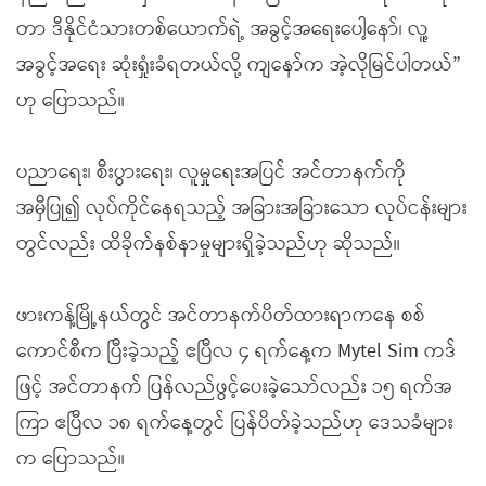
တာ ဒီနိုင်ငံသားတစ်ယောက်ရဲ့ အခွင့်အရေးပေါ့နော်၊ လူ့
အခွင့်အရေး ဆုံးရှုံးခံရတယ်လို့ ကျနော်က အဲ့လိုမြင်ပါတယ်”
ဟု ပြောသည်။
ပညာရေး၊ စီးပွားရေး၊ လူမှုရေးအပြင် အင်တာနက်ကို
အမှီပြု၍ လုပ်ကိုင်နေရသည့် အခြားအခြားသော လုပ်ငန်းများ
တွင်လည်း ထိခိုက်နစ်နာမှုများရှိခဲ့သည်ဟု ဆိုသည်။
ဖားကန့်မြို့နယ်တွင် အင်တာနက်ပိတ်ထားရာကနေ စစ်
ကောင်စီက ပြီးခဲ့သည့် ဧပြီလ ၄ ရက်နေ့က Mytel Sim ကဒ်
ဖြင့် အင်တာနက် ပြန်လည်ဖွင့်ပေးခဲ့သော်လည်း ၁၅ ရက်အ
ကြာ ဧပြီလ ၁၈ ရက်နေ့တွင် ပြန်ပိတ်ခဲ့သည်ဟု ဒေသခံများ
က ပြောသည်။