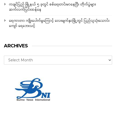
ကချင်ပြည် မြို့နယ် ၅ ခုတွင် စစ်ရေးတင်းမာနေပြီး တိုက်ပွဲများ
ဆက်လက်ပြင်းထန်နေ
ရေကာတာ ကျိုးပေါက်မှုကြောင့် လေးမျက်နှာမြို့တွင် ပြည်သူသုံးသောင်း
ကျော် ရေဘေးသင့်
ARCHIVES