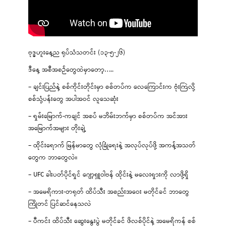
ဗုဒ္ဓဟူးနေ့ည ရုပ်သံသတင်း (၁၃-၅-၂၆)
ဒီနေ့ အစီအစဉ်တွေထဲမှာတော့…..
– ချင်းပြည်နဲ့ စစ်ကိုင်းတိုင်းမှာ စစ်တပ်က လေကြောင်းက ဗုံးကြဲလို့
စစ်သုံ့ပန်းတွေ အပါအဝင် လူသေဆုံး
– ရှမ်းမြောက်-ကချင် အစပ် မဘိမ်းဘက်မှာ စစ်တပ်က အင်အား
အမြောက်အများ တိုးချဲ့
– ထိုင်းရောက် မြန်မာတွေ လုံခြုံရေးနဲ့ အလုပ်လုပ်ဖို့ အကန့်အသတ်
တွေက ဘာတွေလဲ။
– UFC ခါးပတ်ပိုင်ရှင် ဂျော့ရှူဝါဗန် ထိုင်းနဲ့ မလေးရှားကို လာဖို့ရှိ
– အမေရိကား-တရုတ် ထိပ်သီး အစည်းအဝေး မတိုင်ခင် ဘာတွေ
ကြိုတင် ပြင်ဆင်နေသလဲ
– ပီကင်း ထိပ်သီး ဆွေးနွေးပွဲ မတိုင်ခင် ဖိလစ်ပိုင်နဲ့ အမေရိကန် စစ်