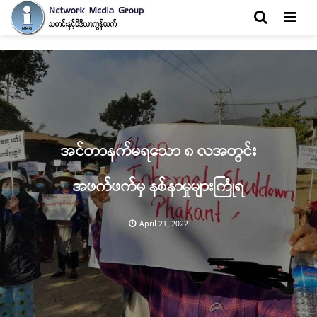
Men
အင်တာနက်မရသော ၈ လအတွင်း
အဖက်ဖက်မှ နစ်နာမှုများကြုံရ
April 21, 2022