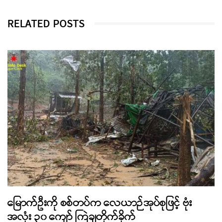
RELATED POSTS
မြောက်ဦးကို စစ်တပ်က လေယာဉ်အုပ်စုဖြင့် ဗုံး
အလုံး ၃၀ ကျော် ကြဲချတိုက်ခိုက်