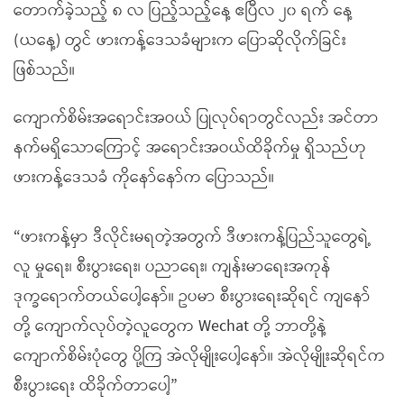
တောက်ခဲ့သည့် ၈ လ ပြည့်သည့်နေ့ ဧပြီလ ၂၀ ရက် နေ့
(ယနေ့) တွင် ဖားကန့်ဒေသခံများက ပြောဆိုလိုက်ခြင်း
ဖြစ်သည်။
ကျောက်စိမ်းအရောင်းအဝယ် ပြုလုပ်ရာတွင်လည်း အင်တာ
နက်မရှိသောကြောင့် အရောင်းအဝယ်ထိခိုက်မှု ရှိသည်ဟု
ဖားကန့်ဒေသခံ ကိုနော်နော်က ပြောသည်။
“ဖားကန့်မှာ ဒီလိုင်းမရတဲ့အတွက် ဒီဖားကန့်ပြည်သူတွေရဲ့
လူ မှုရေး၊ စီးပွားရေး၊ ပညာရေး၊ ကျန်းမာရေးအကုန်
ဒုက္ခရောက်တယ်ပေါ့နော်။ ဥပမာ စီးပွားရေးဆိုရင် ကျနော်
တို့ ကျောက်လုပ်တဲ့လူတွေက Wechat တို့ ဘာတို့နဲ့
ကျောက်စိမ်းပုံတွေ ပို့ကြ အဲလိုမျိုးပေါ့နော်။ အဲလိုမျိုးဆိုရင်က
စီးပွားရေး ထိခိုက်တာပေါ့”