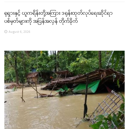
ရုရှားနှင့် ယူကရိန်းတို့အကြား ဒရုန်းထုတ်လုပ်ရေးဆိုင်ရာ
ပစ်မှတ်များကို အပြန်အလှန် တိုက်ခိုက်
August 6, 2026