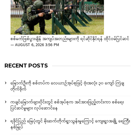
စစ်မက်ဖြစ်ပွားချိန် အကျပ်အတည်းများကို ရင်ဆိုင်နိုင်ရန် ထိုင်ဝမ်ပြင်ဆင်
—
AUGUST 6, 2026 3:56 PM
RECENT POSTS
မြောက်ဦးကို စစ်တပ်က လေယာဉ်အုပ်စုဖြင့် ဗုံးအလုံး ၃၀ ကျော် ကြဲချ
တိုက်ခိုက်
ကချင်မြောက်ဖျားပိုင်းတွင် စစ်အုပ်စုက အင်အားဖြည့်တင်းကာ စစ်ရေး
ပြင်ဆင်မှုများ လုပ်ဆောင်နေ
ရခိုင်ပြည် မြေပုံတွင် မိုးဆက်တိုက်ရွာသွန်းမှုကြောင့် ကျေးရွာအချို့ ရေကြီး
နစ်မြုပ်