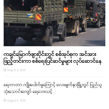
ကချင်မြောက်ဖျားပိုင်းတွင် စစ်အုပ်စုက အင်အား
ဖြည့်တင်းကာ စစ်ရေးပြင်ဆင်မှုများ လုပ်ဆောင်နေ
August 6, 2026
ရေကာတာ ကျိုးပေါက်မှုကြောင့် လေးမျက်နှာမြို့တွင် ပြည်သူ
သုံးသောင်းကျော် ရေဘေးသင့်
August 6, 2026