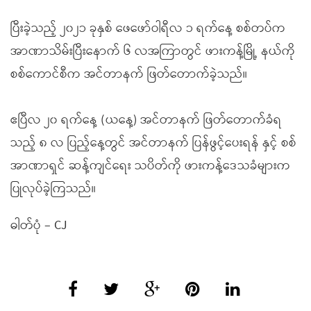
ပြီးခဲ့သည့် ၂၀၂၁ ခုနှစ် ဖေဖော်ဝါရီလ ၁ ရက်နေ့ စစ်တပ်က
အာဏာသိမ်းပြီးနောက် ၆ လအကြာတွင် ဖားကန့်မြို့ နယ်ကို
စစ်ကောင်စီက အင်တာနက် ဖြတ်တောက်ခဲ့သည်။
ဧပြီလ ၂၀ ရက်နေ့ (ယနေ့) အင်တာနက် ဖြတ်တောက်ခံရ
သည့် ၈ လ ပြည့်နေ့တွင် အင်တာနက် ပြန်ဖွင့်ပေးရန် နှင့် စစ်
အာဏာရှင် ဆန့်ကျင်ရေး သပိတ်ကို ဖားကန့်ဒေသခံများက
ပြုလုပ်ခဲ့ကြသည်။
ဓါတ်ပုံ – CJ