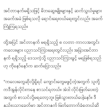
အင်တာနက်မရှိသဖြင့် မိဘဆွေးမျိုးများနှင့် ဆက်သွယ်မှုများ
အခက်အခဲ ဖြစ်ရသလို ရောင်းရေးဝယ်ရေးတွင်လည်း အခက်
ကြုံကြရသည်။
ထို့အပြင် အင်တာနက် မရရှိသည့် ၈ လတာ ကာလအတွင်း
ကလေးများ ပညာသင်ကြားရေးတွင်လည်း အခြားအင်တာ
နက် ရရှိသည့် ဒေသကဲ့သို့ ပညာသင်ကြားခွင့် မရဖြစ်ရသည်
ဟု ကိုနော်နော်က ဆက်ပြောသည်။
“ကလေးတွေဆိုလို့ရှိရင် ကျောင်းတွေမဖွင့်တဲ့အတွက် သူတို့
ကဒီအွန်လိုင်းကနေ စာသင်ရတယ်။ အဲဒါ လိုင်းဖြတ်ပေးတဲ့
အတွက် စာသင်လို့မရတော့ဘူး ဖြစ်သွားတယ်ပေါ့နော်။ ဒီ
နည်းပညာခေတ်မှာ အင်တာနက် ဖြတ်တောက်ခံရတယ်ဆို