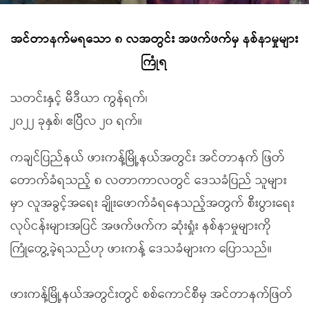
အင်တာနက်မရသော ၈ လအတွင်း အဖက်ဖက်မှ နစ်နာမှုများ
ကြုံရ
သတင်းနှင့် မီဒီယာ ကွန်ရက်၊
၂၀၂၂ ခုနှစ်၊ ဧပြီလ ၂၀ ရက်။
ကချင်ပြည်နယ် ဖားကန့်မြို့နယ်အတွင်း အင်တာနက် ဖြတ်
တောက်ခံရသည့် ၈ လတာကာလတွင် ဒေသခံပြည် သူများ
မှာ လူအခွင့်အရေး ချိုးဖောက်ခံရနေသည့်အတွက် စီးပွားရေး
လုပ်ငန်းများအပြင် အဖက်ဖက်က ဆုံးရှုံး နစ်နာမှုများကို
ကြုံတွေ့ခဲ့ရသည်ဟု ဖားကန့် ဒေသခံများက ပြောသည်။
ဖားကန့်မြို့နယ်အတွင်းတွင် စစ်ကောင်စီမှ အင်တာနက်ဖြတ်