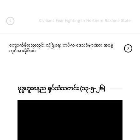
Civilians Fear Fighting In Northern Rakhine State
ကျောက်မီးသွေးတွင်း လုံခြုံရေး တပ်က ဒေသခံများအား အဓမ္မ
လုပ်အားခိုင်းစေ
ဗုဒ္ဓဟူးနေ့ည ရုပ်သံသတင်း (၁၃-၅-၂၆)