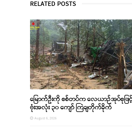
RELATED POSTS
မြောက်ဦးကို စစ်တပ်က လေယာဉ်အုပ်စုဖြင့
ဗုံးအလုံး ၃၀ ကျော် ကြဲချတိုက်ခိုက်
August 6, 2026