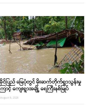
ခိုင်ပြည် မြေပုံတွင် မိုးဆက်တိုက်ရွာသွန်းမှု
ြောင့် ကျေးရွာအချို့ ရေကြီးနစ်မြုပ်
August 6, 2026