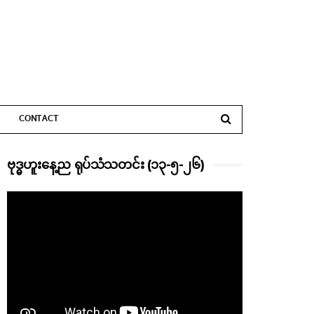
CONTACT
ဗုဒ္ဓဟူးနေ့ည ရုပ်သံသတင်း (၁၃-၅-၂၆)