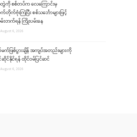
ံတွဲကို စစ်တပ်က လေကြောင်းမှ
်တိုက်ဗုံးကြဲပြီး စစ်သင်္ဘောများဖြင့်
မ်းတက်ရန် ကြိုးပမ်းနေ
August 6, 2026
်မက်ဖြစ်ပွားချိန် အကျပ်အတည်းများကို
်ဆိုင်နိုင်ရန် ထိုင်ဝမ်ပြင်ဆင်
August 6, 2026