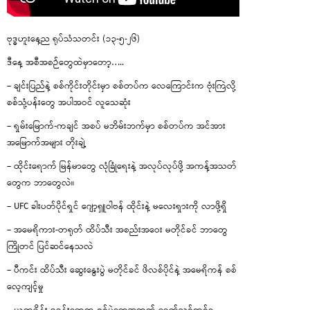
ဗုဒ္ဓဟူးနေ့ည ရုပ်သံသတင်း (၁၃-၅-၂၆)
ဒီနေ့ အစီအစဉ်တွေထဲမှာတော့…..
– ချင်းပြည်နဲ့ စစ်ကိုင်းတိုင်းမှာ စစ်တပ်က လေကြောင်းက ဗုံးကြဲလို့
စစ်သုံ့ပန်းတွေ အပါအဝင် လူသေဆုံး
– ရှမ်းမြောက်-ကချင် အစပ် မဘိမ်းဘက်မှာ စစ်တပ်က အင်အား
အမြောက်အများ တိုးချဲ့
– ထိုင်းရောက် မြန်မာတွေ လုံခြုံရေးနဲ့ အလုပ်လုပ်ဖို့ အကန့်အသတ်
တွေက ဘာတွေလဲ။
– UFC ခါးပတ်ပိုင်ရှင် ဂျော့ရှူဝါဗန် ထိုင်းနဲ့ မလေးရှားကို လာဖို့ရှိ
– အမေရိကား-တရုတ် ထိပ်သီး အစည်းအဝေး မတိုင်ခင် ဘာတွေ
ကြိုတင် ပြင်ဆင်နေသလဲ
– ပီကင်း ထိပ်သီး ဆွေးနွေးပွဲ မတိုင်ခင် ဖိလစ်ပိုင်နဲ့ အမေရိကန် စစ်
လေ့ကျင့်မှု