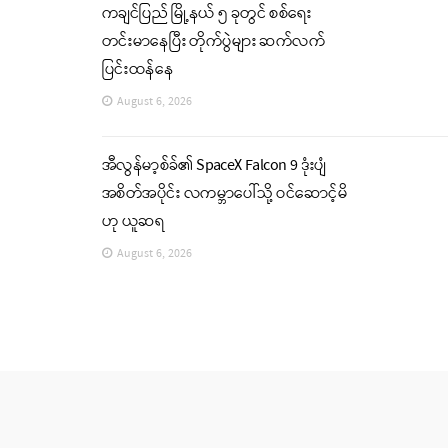
ကချင်ပြည် မြို့နယ် ၅ ခုတွင် စစ်ရေး
တင်းမာနေပြီး တိုက်ပွဲများ ဆက်လက်
ပြင်းထန်နေ
August 6, 2026
အီလွန်မာ့စ်ခ်၏ SpaceX Falcon 9 ဒုံးပျံ
အစိတ်အပိုင်း လကမ္ဘာပေါ်သို့ ဝင်ဆောင့်မိ
ဟု ယူဆရ
August 6, 2026