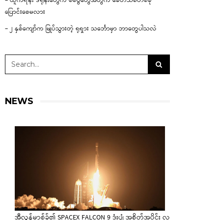
– ယူကရိန်း ဒရုန်းတွေက စစ်ပွဲတွေအတွက် ခေတ်သစ်တစ်ခု
ပြောင်းစေမလား
– ၂ နှစ်ကျော်က မြုပ်သွားတဲ့ ရုရှား သင်္ဘောမှာ ဘာတွေပါသလဲ
NEWS
အီလွန်မာ့စ်ခ်၏ SPACEX FALCON 9 ဒုံးပျံ အစိတ်အပိုင်း လ