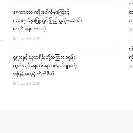
သ
ရေကာတာ ကျိုးပေါက်မှုကြောင့်
ဆက
လေးမျက်နှာမြို့တွင် ပြည်သူသုံးသောင်း
က
ကျော် ရေဘေးသင့်
August 6, 2026
စစ
ရုရှားနှင့် ယူကရိန်းတို့အကြား ဒရုန်း
ရင
ထုတ်လုပ်ရေးဆိုင်ရာ ပစ်မှတ်များကို
အပြန်အလှန် တိုက်ခိုက်
August 6, 2026