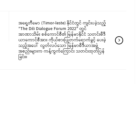
အရှေ့တီမော (Timor-leste) နိုင်ငံတွင် ကျင်းပခဲ့သည့်
“The Dili Dialogue Forum 2022” တွင်
အာဏာသိမ်း စစ်ကောင်စီ၏ မြန်မာနိုင်ငံ သတင်းမီဒီ
ယာကောင်စီအား ကိုယ်စားပြုတက်ရောက်ခွင့် ပေးခဲ့
သည့်အပေါ် လွတ်လပ်သော မြန်မာမီဒီယာအဖွဲ့
အစည်းများက ကန့်ကွက်ကြောင်း သတင်းထုတ်ပြန်
ခြင်း။