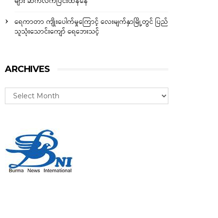
များ ဆက်လက်ပြင်းထန်နေ
ရေကာတာ ကျိုးပေါက်မှုကြောင့် လေးမျက်နှာမြို့တွင် ပြည်
သူသုံးသောင်းကျော် ရေဘေးသင့်
ARCHIVES