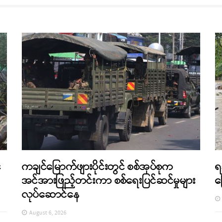
်
ကချင်မြောက်ဖျားပိုင်းတွင် စစ်အုပ်စုက
ရ
အင်အားဖြည့်တင်းကာ စစ်ရေးပြင်ဆင်မှုများ
က
လုပ်ဆောင်နေ
August 6, 2026