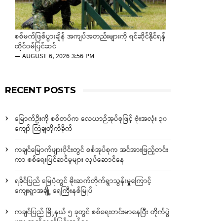
စစ်မက်ဖြစ်ပွားချိန် အကျပ်အတည်းများကို ရင်ဆိုင်နိုင်ရန်
ထိုင်ဝမ်ပြင်ဆင်
—
AUGUST 6, 2026 3:56 PM
RECENT POSTS
မြောက်ဦးကို စစ်တပ်က လေယာဉ်အုပ်စုဖြင့် ဗုံးအလုံး ၃၀
ကျော် ကြဲချတိုက်ခိုက်
ကချင်မြောက်ဖျားပိုင်းတွင် စစ်အုပ်စုက အင်အားဖြည့်တင်း
ကာ စစ်ရေးပြင်ဆင်မှုများ လုပ်ဆောင်နေ
ရခိုင်ပြည် မြေပုံတွင် မိုးဆက်တိုက်ရွာသွန်းမှုကြောင့်
ကျေးရွာအချို့ ရေကြီးနစ်မြုပ်
ကချင်ပြည် မြို့နယ် ၅ ခုတွင် စစ်ရေးတင်းမာနေပြီး တိုက်ပွဲ