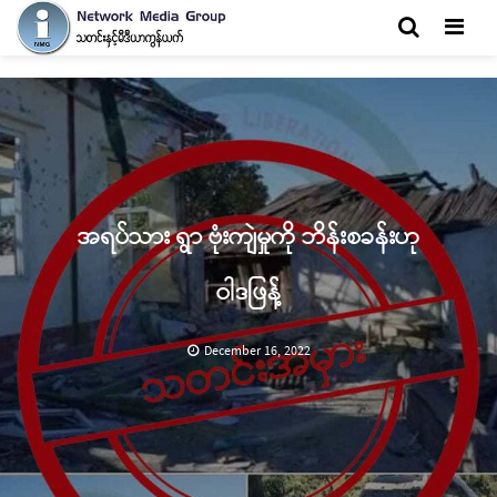
Men
အရပ်သား ရွာ ဗုံးကျဲမှုကို ဘိန်းစခန်းဟု
ဝါဒဖြန့်
December 16, 2022