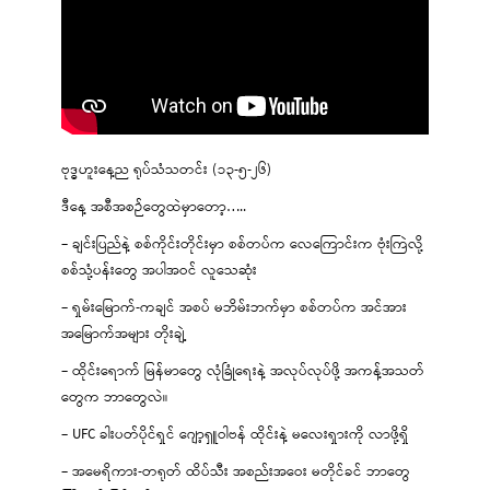
ဗုဒ္ဓဟူးနေ့ည ရုပ်သံသတင်း (၁၃-၅-၂၆)
ဒီနေ့ အစီအစဉ်တွေထဲမှာတော့…..
– ချင်းပြည်နဲ့ စစ်ကိုင်းတိုင်းမှာ စစ်တပ်က လေကြောင်းက ဗုံးကြဲလို့
စစ်သုံ့ပန်းတွေ အပါအဝင် လူသေဆုံး
– ရှမ်းမြောက်-ကချင် အစပ် မဘိမ်းဘက်မှာ စစ်တပ်က အင်အား
အမြောက်အများ တိုးချဲ့
– ထိုင်းရောက် မြန်မာတွေ လုံခြုံရေးနဲ့ အလုပ်လုပ်ဖို့ အကန့်အသတ်
တွေက ဘာတွေလဲ။
– UFC ခါးပတ်ပိုင်ရှင် ဂျော့ရှူဝါဗန် ထိုင်းနဲ့ မလေးရှားကို လာဖို့ရှိ
– အမေရိကား-တရုတ် ထိပ်သီး အစည်းအဝေး မတိုင်ခင် ဘာတွေ