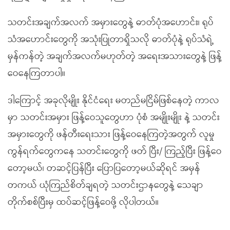
သတင်းအချက်အလက် အမှားတွေနဲ့ ဓာတ်ပုံအဟောင်း၊ ရုပ်
သံအဟောင်းတွေကို အသုံးပြုတာရှိသလို ဓာတ်ပုံနဲ့ ရုပ်သံရဲ့
မှန်ကန်တဲ့ အချက်အလက်မဟုတ်တဲ့ အရေးအသားတွေနဲ့ ဖြန့်
ဝေနေကြတာပါ။
ဒါကြောင့် အခုလိုမျိုး နိုင်ငံရေး မတည်မငြိမ်ဖြစ်နေတဲ့ ကာလ
မှာ သတင်းအမှား ဖြန့်ဝေသူတွေဟာ ပုံစံ အမျိုးမျိုး နဲ့ သတင်း
အမှားတွေကို ဖန်တီးရေးသား ဖြန့်ဝေနေကြတဲ့အတွက် လူမှု
ကွန်ရက်တွေကနေ သတင်းတွေကို ဖတ် ပြီး/ ကြည့်ပြီး ဖြန့်ဝေ
တော့မယ်၊ တဆင့်ပြန်ပြီး ပြောပြတော့မယ်ဆိုရင် အမှန်
တကယ် ယုံကြည်စိတ်ချရတဲ့ သတင်းဌာနတွေနဲ့ သေချာ
တိုက်စစ်ပြီးမှ ထပ်ဆင့်ဖြန့်ဝေဖို့ လိုပါတယ်။