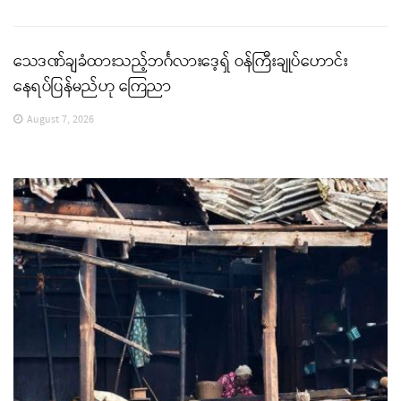
သေဒဏ်ချခံထားသည့်ဘင်္ဂလားဒေ့ရှ် ဝန်ကြီးချုပ်ဟောင်း
နေရပ်ပြန်မည်ဟု ကြေညာ
August 7, 2026