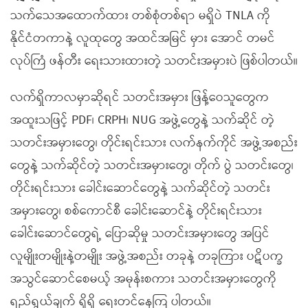
သက်သေအထောက်ထား တစ်စုံတစ်ရာ မရှိပဲ TNLA ကို
နိုင်ငံတကာနဲ့ လူထုတွေ အထင်အမြင် မှား အောင် တမင်
လုပ်ကြံ ဖန်တီး ရေးသားထားတဲ့ သတင်းအမှားပဲ ဖြစ်ပါတယ်။
လက်ရှိကာလမှာဆိုရင် သတင်းအမှား ဖြန့်ဝေသူတွေက
အထူးသဖြင့် PDF၊ CRPH၊ NUG အဖွဲ့တွေနဲ့ သက်ဆိုင် တဲ့
သတင်းအမှားတွေ၊ တိုင်းရင်းသား လက်နက်ကိုင် အဖွဲ့အစည်း
တွေနဲ့ သက်ဆိုင်တဲ့ သတင်းအမှားတွေ၊ တိုက် ပွဲ သတင်းတွေ၊
တိုင်းရင်းသား ခေါင်းဆောင်တွေနဲ့ သက်ဆိုင်တဲ့ သတင်း
အမှားတွေ၊ စစ်ကောင်စီ ခေါင်းဆောင်နဲ့ တိုင်းရင်းသား
ခေါင်းဆောင်တွေရဲ့ ပြောဆိုမှု သတင်းအမှားတွေ အပြင်
လူမျိုးတမျိုးနဲ့တမျိုး အဖွဲ့အစည်း တခုနဲ့ တခုကြား ပဋိပက္ခ
အသွင်ဆောင်စေမယ့် အမုန်းစကား သတင်းအမှားတွေကို
ရည်ရွယ်ချက် ရှိရှိ ရေးတင်နေကြ ပါတယ်။