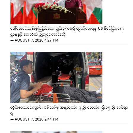
ဒေါ်အောင်ဆန်းစုကြည်အား ချွင်းချက်မရှိ လွှတ်ပေးရန် US နိုင်ငံခြားရေး
ဌာနနှင့် အာဆီယံ ဥက္ကဋ္ဌတောင်းဆို
—
AUGUST 7, 2026 4:27 PM
ထိုင်းစာသင်ကျောင်း ပစ်ခတ်မှု အနည်းဆုံး ၇ ဦး သေဆုံး ပြီး၁၅ ဦး ဒဏ်ရာ
ရ
—
AUGUST 7, 2026 2:44 PM