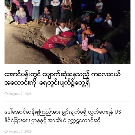
အောင်ပန်းတွင် ပျောက်ဆုံးနေသည့် ကလေးငယ်
အလောင်းကို ရေတွင်းပျက်၌တွေ့ရှိ
August 7, 2026
ဒေါ်အောင်ဆန်းစုကြည်အား ချွင်းချက်မရှိ လွှတ်ပေးရန် US
နိုင်ငံခြားရေး ဌာနနှင့် အာဆီယံ ဥက္ကဋ္ဌတောင်းဆို
August 7, 2026