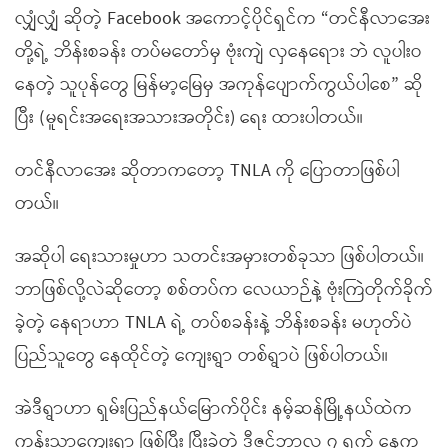
လျှံလျှံ ဆိုတဲ့ Facebook အကောင့်ပိုင်ရှင်က “တင်နီလာအေး
တို့ရဲ့ ဘိန်းစခန်း တပ်မတော်မှ ဗုံးကျဲ လှနေရေား ဘဲ လူပါးဝ
နေတဲ့ သူပုန်တွေ မြန်မာ့မြေမှ အကုန်ပျောက်ကွယ်ပါစေ” ဆို
ပြီး (မူရင်းအရေးအသားအတိုင်း) ရေး ထားပါတယ်။
တင်နီလာအေး ဆိုတာကတော့ TNLA ကို ပြောတာဖြစ်ပါ
တယ်။
အဆိုပါ ရေးသားမှုဟာ သတင်းအမှားတစ်ခုသာ ဖြစ်ပါတယ်။
ဘာဖြစ်လို့လဲဆိုတော့ စစ်တပ်က လေယာဉ်နဲ့ ဗုံးကြဲတိုက်ခိုက်
ခဲ့တဲ့ နေရာဟာ TNLA ရဲ့ တပ်စခန်းနဲ့ ဘိန်းစခန်း မဟုတ်ပဲ
ပြည်သူတွေ နေထိုင်တဲ့ ကျေးရွာ တစ်ရွာပဲ ဖြစ်ပါတယ်။
အဲဒီရွာဟာ ရှမ်းပြည်နယ်မြောက်ပိုင်း နမ့်ဆန်မြို့နယ်ထဲက
ကုန်းသာကျေးရွာ ဖြစ်ပြီး ပြီးခဲ့တဲ့ ဒီဇင်ဘာလ ၇ ရက် နေ့က