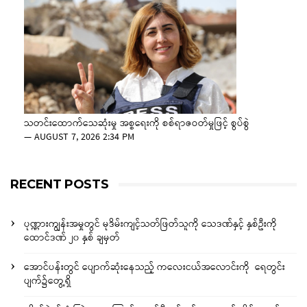
သတင်းထောက်သေဆုံးမှု အစ္စရေးကို စစ်ရာဇဝတ်မှုဖြင့် စွပ်စွဲ
—
AUGUST 7, 2026 2:34 PM
RECENT POSTS
ပုဏ္ဏားကျွန်းအမှုတွင် မုဒိမ်းကျင့်သတ်ဖြတ်သူကို သေဒဏ်နှင့် နှစ်ဦးကို
ထောင်ဒဏ် ၂၀ နှစ် ချမှတ်
အောင်ပန်းတွင် ပျောက်ဆုံးနေသည့် ကလေးငယ်အလောင်းကို ရေတွင်း
ပျက်၌တွေ့ရှိ