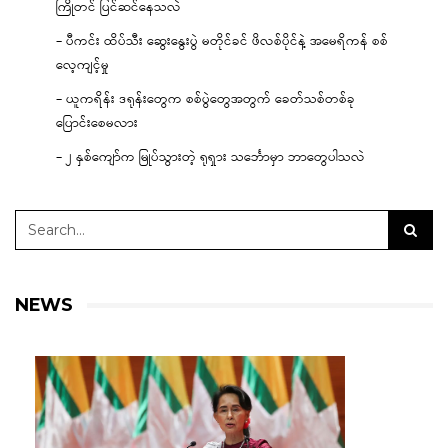
ကြိုတင် ပြင်ဆင်နေသလဲ
– ပီကင်း ထိပ်သီး ဆွေးနွေးပွဲ မတိုင်ခင် ဖိလစ်ပိုင်နဲ့ အမေရိကန် စစ်
လေ့ကျင့်မှု
– ယူကရိန်း ဒရုန်းတွေက စစ်ပွဲတွေအတွက် ခေတ်သစ်တစ်ခု
ပြောင်းစေမလား
– ၂ နှစ်ကျော်က မြုပ်သွားတဲ့ ရုရှား သင်္ဘောမှာ ဘာတွေပါသလဲ
NEWS