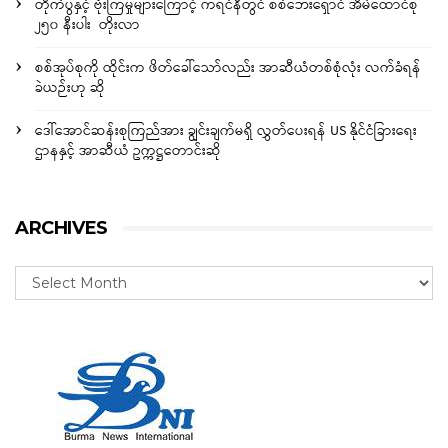
တိုက်ပွဲနှင့် ဗုံးကြဲမှုများကြောင့် ကရင်နီတွင် စစ်ဘေးရှောင် အိမ်ထောင်စု
၂၅၀ နီးပါး တိုးလာ
စစ်အုပ်စုကို ထိုင်းက ဖိတ်ခေါ်သော်လည်း အာဆီယံတစ်စုံလုံး လက်ခံရန်
ခဲယဉ်းဟု ဆို
ဒေါ်အောင်ဆန်းစုကြည်အား ချွင်းချက်မရှိ လွှတ်ပေးရန် US နိုင်ငံခြားရေး
ဌာနနှင့် အာဆီယံ ဥက္ကဋ္ဌတောင်းဆို
ARCHIVES