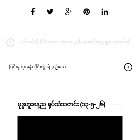
စစ်တပ်ကို နိုင်ငံတကာ အရေးယူရန် တအာင်းအဖွဲ့များ တောင်းဆို
မြင်းမူ ရဲစခန်း မိုင်းကွဲ၊ ရဲ ၃ ဦးသေ
ဗုဒ္ဓဟူးနေ့ည ရုပ်သံသတင်း (၁၃-၅-၂၆)