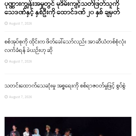
ပုဏ္ဏားကျွန်းအမှုတွင် မုဒိမ်းကျင့်သတ်ဖြတ်သူကို
သေဒဏ်နှင့် နှစ်ဦးကို ထောင်ဒဏ် ၂၀ နှစ် ချမှတ်
August 7, 2026
စစ်အုပ်စုကို ထိုင်းက ဖိတ်ခေါ်သော်လည်း အာဆီယံတစ်စုံလုံး
လက်ခံရန် ခဲယဉ်းဟု ဆို
August 7, 2026
သတင်းထောက်သေဆုံးမှု အစ္စရေးကို စစ်ရာဇဝတ်မှုဖြင့် စွပ်စွဲ
August 7, 2026