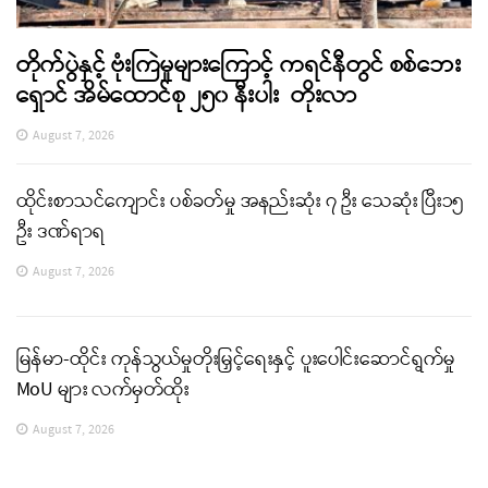
တိုက်ပွဲနှင့် ဗုံးကြဲမှုများကြောင့် ကရင်နီတွင် စစ်ဘေး
ရှောင် အိမ်ထောင်စု ၂၅၀ နီးပါး တိုးလာ
August 7, 2026
ထိုင်းစာသင်ကျောင်း ပစ်ခတ်မှု အနည်းဆုံး ၇ ဦး သေဆုံး ပြီး၁၅
ဦး ဒဏ်ရာရ
August 7, 2026
မြန်မာ-ထိုင်း ကုန်သွယ်မှုတိုးမြှင့်ရေးနှင့် ပူးပေါင်းဆောင်ရွက်မှု
MoU များ လက်မှတ်ထိုး
August 7, 2026