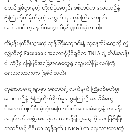
စတင်ဖြစ်ပွားခဲ့တဲ့ တိုက်ပွဲအတွင်း စစ်တပ်က လေယာဉ်နဲ့
ဗုံးကြဲ တိုက်ခိုက်ခဲ့တဲ့အတွက် ရွာဘုန်းကြီး ကျောင်း
အပါအဝင် လူနေအိမ်တွေ ထိမှန်ပျက်စီးခဲ့တာပါ။
ထိမှန်ပျက်စီးသွားတဲ့ ဘုန်ကြီးကျောင်းနဲ့ လူနေအိမ်တွေကို လျှံ
လျှံဆိုတဲ့ Facebook အကောင့်ပိုင်ရှင်က TNLA ရဲ့ ဘိန်းစခန်း
ပါ ဆိုပြီး မြေပြင်အခြေအနေတွေနဲ့ သွေဖယ်ပြီး လုပ်ကြံ
ရေးသားထားတာ ဖြစ်ပါတယ်။
ကုန်းသာကျေးရွာမှာ စစ်တပ်ရဲ့ လက်နက် ကြီးပစ်ခတ်မှု၊
လေယာဉ်နဲ့ ဗုံးကြဲတိုက်ခိုက်မှုတွေကြောင့် နေအိမ်တွေ
မီးလောင်ပျက်စီး ခဲ့တဲ့အကြောင်းကို ဒေသခံတွေနဲ့ တအန်း
အရပ်ဖက် အဖွဲ့အစည်းက တာဝန်ရှိသူတွေကို မေး မြန်းပြီး
သတင်းနှင့် မီဒီယာ ကွန်ရက် ( NMG ) က ရေးသားထားတဲ့