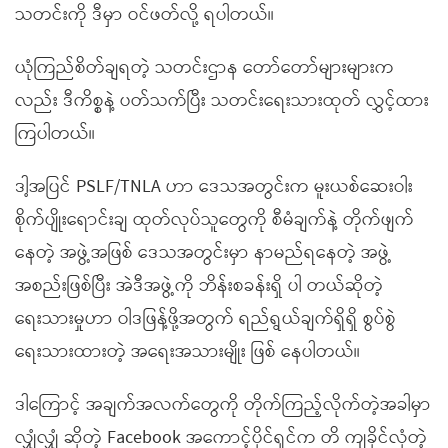
သတင်းကို ဒီမှာ
ဝင်ဖတ်လို့ ရပါတယ်။
ယုံကြည်စိတ်ချရတဲ့ သတင်းဌာန တော်တော်များများက
လည်း ဒီကိစ္စနဲ့ ပတ်သက်ပြီး သတင်းရေးသားထုတ် လွှင့်ထား
ကြပါတယ်။
ဒါ့အပြင် PSLF/TNLA ဟာ ဒေသအတွင်းက မူးယစ်ဆေးဝါး
စိုက်ပျိုးရောင်းချ ထုတ်လုပ်သူတွေကို စီမံချက်နဲ့ တိုက်ဖျက်
နေတဲ့ အဖွဲ့အဖြစ် ဒေသအတွင်းမှာ နာမည်ရနေတဲ့ အဖွဲ့
အစည်းဖြစ်ပြီး အဲဒီအဖွဲ့ကို ဘိန်းစခန်းရှိ ပါ တယ်ဆိုတဲ့
ရေးသားမှုဟာ ဝါဒဖြန့်ဖို့အတွက် ရည်ရွယ်ချက်ရှိရှိ စွပ်စွဲ
ရေးသားထားတဲ့ အရေးအသားမျိုး ဖြစ် နေပါတယ်။
ဒါကြောင့် အချက်အလက်တွေကို တိုက်ကြည့်လိုက်တဲ့အခါမှာ
လျှံလျှံ ဆိုတဲ့ Facebook အကောင့်ပိုင်ရှင်က တိ ကျခိုင်လုံတဲ့