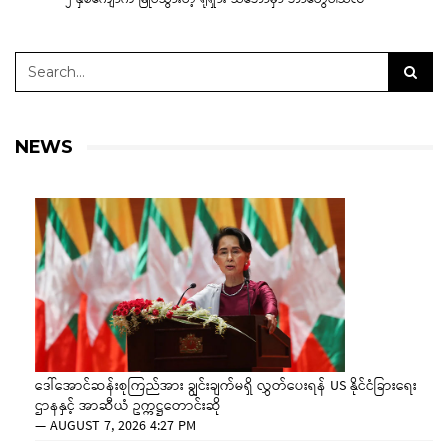
NEWS
ဒေါ်အောင်ဆန်းစုကြည်အား ချွင်းချက်မရှိ လွှတ်ပေးရန် US နိုင်ငံခြားရေး
ဌာနနှင့် အာဆီယံ ဥက္ကဋ္ဌတောင်းဆို
—
AUGUST 7, 2026 4:27 PM