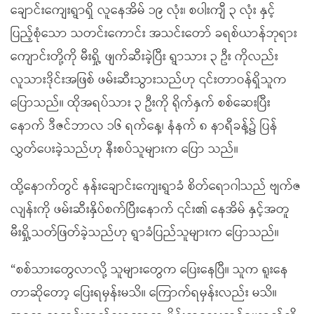
ချောင်းကျေးရွာရှိ လူနေအိမ် ၁၉ လုံး၊ စပါးကျီ ၃ လုံး နှင့်
ပြည့်စုံသော သတင်းကောင်း အသင်းတော် ခရစ်ယာန်ဘုရား
ကျောင်းတို့ကို မီးရှို့ ဖျက်ဆီးခဲ့ပြီး ရွာသား ၃ ဦး ကိုလည်း
လူသားဒိုင်းအဖြစ် ဖမ်းဆီးသွားသည်ဟု ၎င်းတာဝန်ရှိသူက
ပြောသည်။ ထိုအရပ်သား ၃ ဦးကို ရိုက်နှက် စစ်ဆေးပြီး
နောက် ဒီဇင်ဘာလ ၁၆ ရက်နေ့၊ နံနက် ၈ နာရီခန့်၌ ပြန်
လွှတ်ပေးခဲ့သည်ဟု နီးစပ်သူများက ပြော သည်။
ထို့နောက်တွင် နန်းချောင်းကျေးရွာခံ စိတ်ရောဂါသည် ဗျက်ဇ
လျန်းကို ဖမ်းဆီးနှိပ်စက်ပြီးနောက် ၎င်း၏ နေအိမ် နှင့်အတူ
မီးရှို့သတ်ဖြတ်ခဲ့သည်ဟု ရွာခံပြည်သူများက ပြောသည်။
“စစ်သားတွေလာလို့ သူများတွေက ပြေးနေပြီ။ သူက ရူးနေ
တာဆိုတော့ ပြေးရမှန်းမသိ။ ကြောက်ရမှန်းလည်း မသိ။