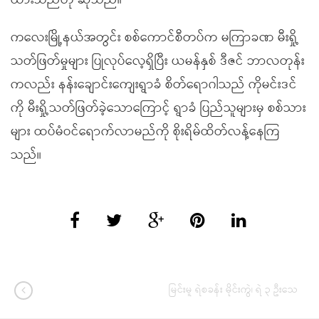
ထားသည်ဟု ဆိုသည်။
ကလေးမြို့နယ်အတွင်း စစ်ကောင်စီတပ်က မကြာခဏ မီးရှို့
သတ်ဖြတ်မှုများ ပြုလုပ်လေ့ရှိပြီး ယမန်နှစ် ဒီဇင် ဘာလတုန်း
ကလည်း နန်းချောင်းကျေးရွာခံ စိတ်ရောဂါသည် ကိုမင်းဒင်
ကို မီးရှို့သတ်ဖြတ်ခဲ့သောကြောင့် ရွာခံ ပြည်သူများမှ စစ်သား
များ ထပ်မံဝင်ရောက်လာမည်ကို စိုးရိမ်ထိတ်လန့်နေကြ
သည်။
မြင်းမူ ရဲစခန်း မိုင်းကွဲ၊ ရဲ ၃ ဦးသေ