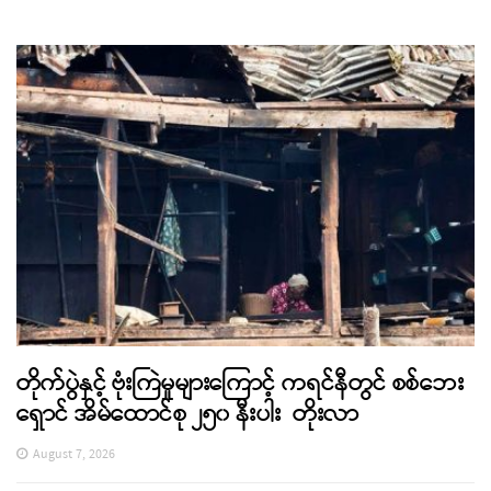
တိုက်ပွဲနှင့် ဗုံးကြဲမှုများကြောင့် ကရင်နီတွင် စစ်ဘေး
ရှောင် အိမ်ထောင်စု ၂၅၀ နီးပါး တိုးလာ
August 7, 2026