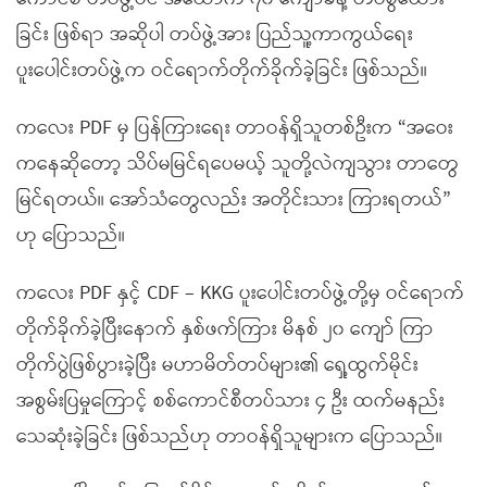
ခြင်း ဖြစ်ရာ အဆိုပါ တပ်ဖွဲ့အား ပြည်သူ့ကာကွယ်ရေး
ပူးပေါင်းတပ်ဖွဲ့က ဝင်ရောက်တိုက်ခိုက်ခဲ့ခြင်း ဖြစ်သည်။
ကလေး PDF မှ ပြန်ကြားရေး တာဝန်ရှိသူတစ်ဦးက “အဝေး
ကနေဆိုတော့ သိပ်မမြင်ရပေမယ့် သူတို့လဲကျသွား တာတွေ
မြင်ရတယ်။ အော်သံတွေလည်း အတိုင်းသား ကြားရတယ်”
ဟု ပြောသည်။
ကလေး PDF နှင့် CDF – KKG ပူးပေါင်းတပ်ဖွဲ့တို့မှ ဝင်ရောက်
တိုက်ခိုက်ခဲ့ပြီးနောက် နှစ်ဖက်ကြား မိနစ် ၂၀ ကျော် ကြာ
တိုက်ပွဲဖြစ်ပွားခဲ့ပြီး မဟာမိတ်တပ်များ၏ ရှေ့ထွက်မိုင်း
အစွမ်းပြမှုကြောင့် စစ်ကောင်စီတပ်သား ၄ ဦး ထက်မနည်း
သေဆုံးခဲ့ခြင်း ဖြစ်သည်ဟု တာဝန်ရှိသူများက ပြောသည်။