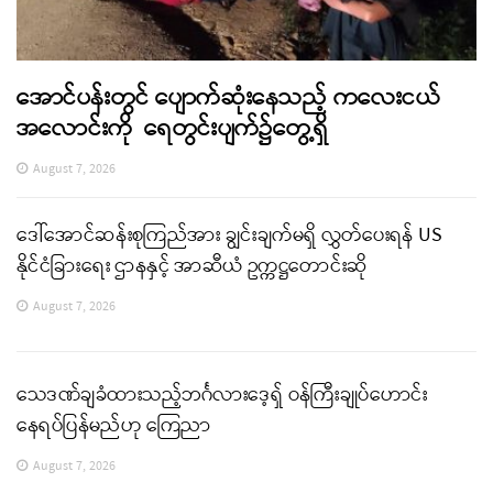
အောင်ပန်းတွင် ပျောက်ဆုံးနေသည့် ကလေးငယ်
အလောင်းကို ရေတွင်းပျက်၌တွေ့ရှိ
August 7, 2026
ဒေါ်အောင်ဆန်းစုကြည်အား ချွင်းချက်မရှိ လွှတ်ပေးရန် US
နိုင်ငံခြားရေး ဌာနနှင့် အာဆီယံ ဥက္ကဋ္ဌတောင်းဆို
August 7, 2026
သေဒဏ်ချခံထားသည့်ဘင်္ဂလားဒေ့ရှ် ဝန်ကြီးချုပ်ဟောင်း
နေရပ်ပြန်မည်ဟု ကြေညာ
August 7, 2026