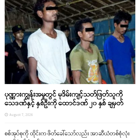
ပုဏ္ဏားကျွန်းအမှုတွင် မုဒိမ်းကျင့်သတ်ဖြတ်သူကို
သေဒဏ်နှင့် နှစ်ဦးကို ထောင်ဒဏ် ၂၀ နှစ် ချမှတ်
August 7, 2026
စစ်အုပ်စုကို ထိုင်းက ဖိတ်ခေါ်သော်လည်း အာဆီယံတစ်စုံလုံး