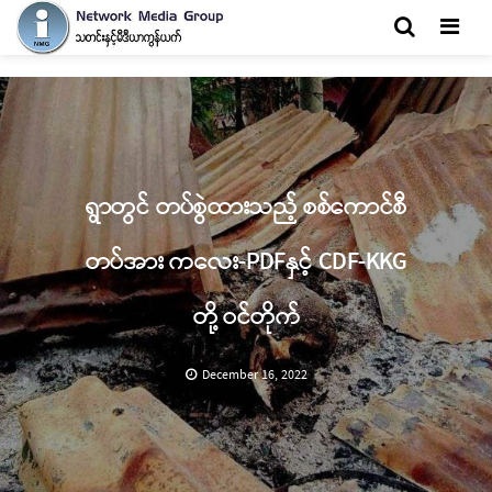
Men
ရွာတွင် တပ်စွဲထားသည့် စစ်ကောင်စီ
တပ်အား ကလေး-PDFနှင့် CDF-KKG
တို့ ဝင်တိုက်
December 16, 2022