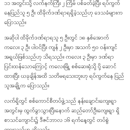
၁၁ အတွင်းသို့ လက်နက်ကြီး ၂ ကြိမ် ပစ်ခတ်ခဲ့ပြီး ရပ်ကွက်
နေပြည်သူ ၅ ဦး ထိခိုက်ဒဏ်ရာရရှိခဲ့သည်ဟု ဒေသခံများက
ပြောသည်။
အဆိုပါ ထိခိုက်ဒဏ်ရာရသူ ၅ ဦးတွင် ၁၈ နှစ်အောက်
ကလေး ၃ ဦး ပါဝင်ပြီး ကျန် ၂ ဦးမှာ အသက် ၅၀ ဝန်းကျင်
အရွယ်ဖြစ်သည်ဟု သိရသည်။ ကလေး ၃ ဦးမှာ ဒဏ်ရာ
ပြင်းထန်သောကြောင့် ကလေးမြို့ စစ်ဆေးရုံသို့ ပို့ ဆောင်
ထားပြီး ယခုချိန်အထိ သတိမရသေးဘူးဟု ရပ်ကွက်နေ ပြည်
သူအချို့က ပြောသည်။
လက်ရှိတွင် စစ်ကောင်စီတပ်ဖွဲ့သည် နန်းချောင်းကျေးရွာ
အတွင်းမှ ထွက်ခွာသွားပြီးနောက် ဆည်တော်ဦးကျေးရွာ ရှိ
စာသင်ကျောင်း၌ ဒီဇင်ဘာလ ၁၆ ရက်နေ့တွင် တပ်စွဲ