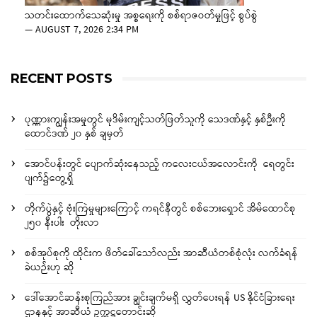
သတင်းထောက်သေဆုံးမှု အစ္စရေးကို စစ်ရာဇဝတ်မှုဖြင့် စွပ်စွဲ
—
AUGUST 7, 2026 2:34 PM
RECENT POSTS
ပုဏ္ဏားကျွန်းအမှုတွင် မုဒိမ်းကျင့်သတ်ဖြတ်သူကို သေဒဏ်နှင့် နှစ်ဦးကို
ထောင်ဒဏ် ၂၀ နှစ် ချမှတ်
အောင်ပန်းတွင် ပျောက်ဆုံးနေသည့် ကလေးငယ်အလောင်းကို ရေတွင်း
ပျက်၌တွေ့ရှိ
တိုက်ပွဲနှင့် ဗုံးကြဲမှုများကြောင့် ကရင်နီတွင် စစ်ဘေးရှောင် အိမ်ထောင်စု
၂၅၀ နီးပါး တိုးလာ
စစ်အုပ်စုကို ထိုင်းက ဖိတ်ခေါ်သော်လည်း အာဆီယံတစ်စုံလုံး လက်ခံရန်
ခဲယဉ်းဟု ဆို
ဒေါ်အောင်ဆန်းစုကြည်အား ချွင်းချက်မရှိ လွှတ်ပေးရန် US နိုင်ငံခြားရေး
ဌာနနှင့် အာဆီယံ ဥက္ကဋ္ဌတောင်းဆို