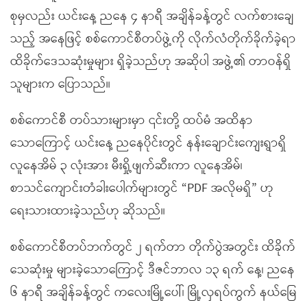
စုမှလည်း ယင်းနေ့ ညနေ ၄ နာရီ အချိန်ခန့်တွင် လက်စားချေ
သည့် အနေဖြင့် စစ်ကောင်စီတပ်ဖွဲ့ကို လိုက်လံတိုက်ခိုက်ခဲ့ရာ
ထိခိုက်ဒေသဆုံးမှုများ ရှိခဲ့သည်ဟု အဆိုပါ အဖွဲ့၏ တာဝန်ရှိ
သူများက ပြောသည်။
စစ်ကောင်စီ တပ်သားများမှာ ၎င်းတို့ ထပ်မံ အထိနာ
သောကြောင့် ယင်းနေ့ ညနေပိုင်းတွင် နန်းချောင်းကျေးရွာရှိ
လူနေအိမ် ၃ လုံးအား မီးရှို့ဖျက်ဆီးကာ လူနေအိမ်၊
စာသင်ကျောင်းတံခါးပေါက်များတွင် “PDF အလိုမရှိ” ဟု
ရေးသားထားခဲ့သည်ဟု ဆိုသည်။
စစ်ကောင်စီတပ်ဘက်တွင် ၂ ရက်တာ တိုက်ပွဲအတွင်း ထိခိုက်
သေဆုံးမှု များခဲ့သောကြောင့် ဒီဇင်ဘာလ ၁၃ ရက် နေ့၊ ညနေ
၆ နာရီ အချိန်ခန့်တွင် ကလေးမြို့ပေါ်၊ မြို့လှရပ်ကွက် နယ်မြေ