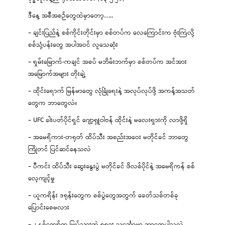
ဒီနေ့ အစီအစဉ်တွေထဲမှာတော့…..
– ချင်းပြည်နဲ့ စစ်ကိုင်းတိုင်းမှာ စစ်တပ်က လေကြောင်းက ဗုံးကြဲလို့
စစ်သုံ့ပန်းတွေ အပါအဝင် လူသေဆုံး
– ရှမ်းမြောက်-ကချင် အစပ် မဘိမ်းဘက်မှာ စစ်တပ်က အင်အား
အမြောက်အများ တိုးချဲ့
– ထိုင်းရောက် မြန်မာတွေ လုံခြုံရေးနဲ့ အလုပ်လုပ်ဖို့ အကန့်အသတ်
တွေက ဘာတွေလဲ။
– UFC ခါးပတ်ပိုင်ရှင် ဂျော့ရှူဝါဗန် ထိုင်းနဲ့ မလေးရှားကို လာဖို့ရှိ
– အမေရိကား-တရုတ် ထိပ်သီး အစည်းအဝေး မတိုင်ခင် ဘာတွေ
ကြိုတင် ပြင်ဆင်နေသလဲ
– ပီကင်း ထိပ်သီး ဆွေးနွေးပွဲ မတိုင်ခင် ဖိလစ်ပိုင်နဲ့ အမေရိကန် စစ်
လေ့ကျင့်မှု
– ယူကရိန်း ဒရုန်းတွေက စစ်ပွဲတွေအတွက် ခေတ်သစ်တစ်ခု
ပြောင်းစေမလား
– ၂ နှစ်ကျော်က မြုပ်သွားတဲ့ ရုရှား သင်္ဘောမှာ ဘာတွေပါသလဲ