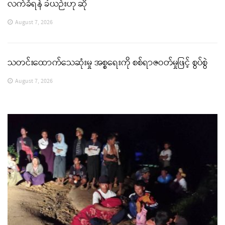
လက်ခံရန် ခဲယဉ်းဟု ဆို
August 7, 2026
သတင်းထောက်သေဆုံးမှု အစ္စရေးကို စစ်ရာဇဝတ်မှုဖြင့် စွပ်စွဲ
August 7, 2026