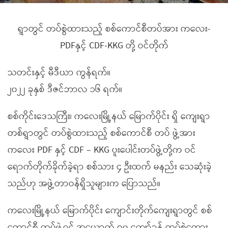
ရွာတွင် တပ်စွဲထားသည့် စစ်ကောင်စီတပ်အား ကလေး-
PDFနှင့် CDF-KKG တို့ ဝင်တိုက်
သတင်းနှင့် မီဒီယာ ကွန်ရက်။
၂၀၂၂ ခုနှစ် ဒီဇင်ဘာလ ၁၆ ရက်။
စစ်ကိုင်းဒေသကြီး၊ ကလေးမြို့နယ် မြောက်ပိုင်း ရှိ ကျေးရွာ
တစ်ရွာတွင် တပ်စွဲထားသည့် စစ်ကောင်စီ တပ် ဖွဲ့အား
ကလေး PDF နှင့် CDF – KKG ပူးပေါင်းတပ်ဖွဲ့တို့က ဝင်
ရောက်တိုက်ခိုက်ခဲ့ရာ စစ်သား ၄ ဦးထက် မနည်း သေဆုံးခဲ့
သည်ဟု အဖွဲ့တာဝန်ရှိသူများက ပြောသည်။
ကလေးမြို့နယ် မြောက်ပိုင်း ကျောင်းတိုက်ကျေးရွာတွင် စစ်
ကောင်စီ တပ်ဖွဲ့ဝင် အယောက် ၇၀ ကျော်ခန့် တပ်စွဲထေား