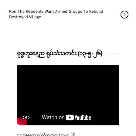
Kon Tha Residents Want Armed Groups To Rebuild
Destroyed Village
ဗုဒ္ဓဟူးနေ့ည ရုပ်သံသတင်း (၁၃-၅-၂၆)
ဗုဒ္ဓဟူးနေ့ည ရုပ်သံသတင်း (၁၃-၅-၂၆)