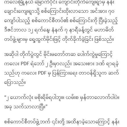
ကလေးမြို့နယ် မြောက်ပိုင်း ကျောင်းတိုက်ကျေးရွာမှ နန်း
ချောင်းကျေးရွာသို့ စစ်ကြောင်းထိုးလာသော အင်အား ၇၀
ကျော်ပါသည့် စစ်ကောင်စီတပ်၏ စစ်ကြောင်းကို ပြီးခဲ့သည့်
ဒီဇင်ဘာလ ၁၂ ရက်နေ့၊ နံနက် ၇ နာရီခန့်တွင် မဟာမိတ်
တပ်ဖွဲ့များမှ ရှေ့ထွက်မိုင်းဖြင့် တိုက်ခိုက်ခဲ့ခြင်း ဖြစ်သည်။
အဆိုပါ တိုက်ပွဲတွင် မိုင်းမတော်တဆ ပေါက်ကွဲမှုကြောင့်
ကလေး PDF ရဲဘော် ၂ ဦးမှာလည်း အသေးစား ဒဏ် ရာရခဲ့
သည်ဟု ကလေး PDF မှ ပြန်ကြားရေး တာဝန်ရှိသူက ဆက်
ပြောသည်။
“၂ ယောက်လုံး မစိုးရိမ်ရပါဘူး။ ယမ်းစ မှန်တာလောက်ပါပဲ။
အခု သက်သာလာပြီ။”
စစ်ကောင်စီတပ်ဖွဲ့ဘက် ၎င်းတို့ အထိနာခဲ့သောကြောင့် နန်း