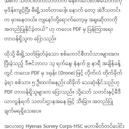
အစက သတင်းတက်လာတာက မိန်းကလေးတစ်ယောက်ကို
မုဒိန်းကျင့်ပြီး မီးရှို့သတ်တာပေါ့။ နောက် တော့ အဲဒီသတင်း
က မှားနေတယ်။ ကျနော်တို့ရောက်တော့မှ အရူးဆိုတာကို
အတည်ပြုနိုင်ခဲ့တယ်” ဟု ကလေး PDF မှ ပြန်ကြားရေး
တာဝန်ရှိသူက ပြောသည်။
ထိုသို့ မီးရှို့သတ်ဖြတ်ခဲ့သော စစ်ကောင်စီတပ်သားများအား
ပြီးခဲ့သည့် ဒီဇင်ဘာလ ၁၃ ရက်နေ့၊ နံနက် ၉ နာရီ အချိန်ခန့်
တွင် ကလေး PDF မှ ဒရုန်း (Drone) ဖြင့် လိုက်လံ တိုက်ခိုက်
ခဲ့ရာ စစ်သား ၅ ဦးထက်မနည်း ထိခိုက် သေဆုံးနိုင်သည်ဟု
PDF တာဝန်ရှိသူများက ပြောသည်။ သို့သော် သတင်းနှင့်မီဒီ
ယာကွန်ရက် သတင်းဌာနအနေ ဖြင့် သီးခြား အတည်ပြု
ချက်မရရှိသေးပေ။
အလားတူ Hyenas Survey Corps-HSC မဟာမိတ်တပ်ပေါင်း