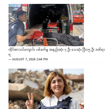
ထိုင်းစာသင်ကျောင်း ပစ်ခတ်မှု အနည်းဆုံး ၇ ဦး သေဆုံး ပြီး၁၅ ဦး ဒဏ်ရာ
ရ
—
AUGUST 7, 2026 2:44 PM