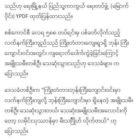
သည်ဟု ရေးမြို့နယ် ပြည်သူ့ကာကွယ် ရေးတပ်ဖွဲ့ (မြောက်
ပိုင်း) YPDF ထုတ်ပြန်ထားသည်။
စစ်ကောင်စီ ခလရ ၅၈၈ တပ်ရင်းမှ ပစ်ခတ်လိုက်သည့်
လက်နက်ကြီးကျည်သည် ကြိုးတံတားကျေးရွာရှိ ဘုန်း ကြီး
ကျောင်းဝင်းအတွင်း ကျရောက်ပေါက်ကွဲခဲ့ခြင်းကြောင့်
အမျိုးသမီးတစ်ဦး သေဆုံးသွားသည်ဟု ဒေသခံများ က
ပြောသည်။
ဒေသခံတစ်ဦးက “ကြိုးတံတားဘုန်းကြီးကျောင်းဝင်းမှာ
လက်နက်ကြီးကျလို့ ဘုန်းကြီးကျောင်းမှာ ရှိနေတဲ့ အမျိုးသမီး
တစ်ဦး သေဆုံးသွားတယ်၊ သေဆုံးအမျိုးသမီးအလောင်းကို
တော့ လမိုင်းသုဿာန်မှာ မီးသင်္ဂြိုဟ် လိုက်တယ်” ဟု
ပြောသည်။