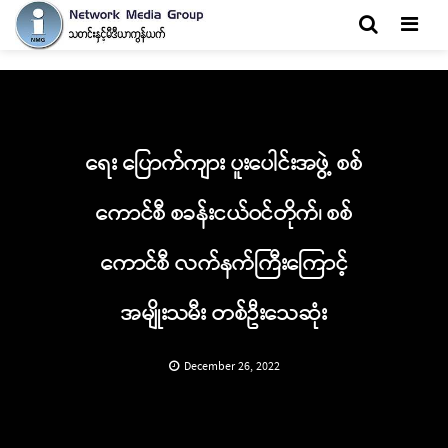
Men
ရေး ပြောက်ကျား ပူးပေါင်းအဖွဲ့ စစ်
ကောင်စီ စခန်းငယ်ဝင်တိုက်၊ စစ်
ကောင်စီ လက်နက်ကြီးကြောင့်
အမျိုးသမီး တစ်ဦးသေဆုံး
December 26, 2022