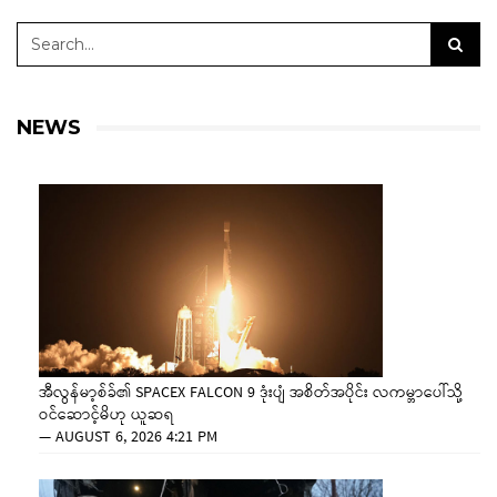
NEWS
အီလွန်မာ့စ်ခ်၏ SPACEX FALCON 9 ဒုံးပျံ အစိတ်အပိုင်း လကမ္ဘာပေါ်သို့
ဝင်ဆောင့်မိဟု ယူဆရ
—
AUGUST 6, 2026 4:21 PM