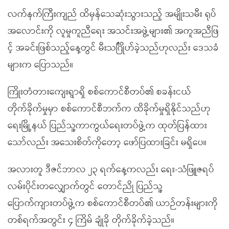
လက်နက်ကြီးကျည် ထိမှန်သေဆုံးသွားသည့် အမျိုးသမီး ရုပ်
အလောင်းကို လူမှုကူညီရေး အသင်းအဖွဲ့များ၏ အကူအညီဖြ
င့် အခင်းဖြစ်သည့်နေ့တွင် မီးသင်္ဂြိုဟ်ခဲ့သည်ဟုလည်း ဒေသခံ
များက ပြောသည်။
ကြိုးတံတားကျေးရွာရှိ စစ်ကောင်စီတပ်၏ စခန်းငယ်
တိုက်ခိုက်မှုမှာ စစ်ကောင်စီဘက်က ထိခိုက်မှုရှိနိုင်သည်ဟု
ရေးမြို့နယ် ပြည်သူ့ကာကွယ်ရေးတပ်ဖွဲ့က ထုတ်ပြန်ထား
သော်လည်း အသေးစိတ်ကိုတော့ ဖော်ပြထားခြင်း မရှိပေ။
အလားတူ ဒီဇင်ဘာလ ၂၃ ရက်နေ့ကလည်း ရေး-သံဖြူဇရပ်
လမ်းပိုင်းတလျှောက်တွင် တောင်ညို ပြည်သူ့
ပြောက်ကျားတပ်ဖွဲ့က စစ်ကောင်စီတပ်၏ ယာဉ်တန်းများကို
တစ်ရက်အတွင်း ၄ ကြိမ် ချုံခို တိုက်ခိုက်ခဲ့သည်။