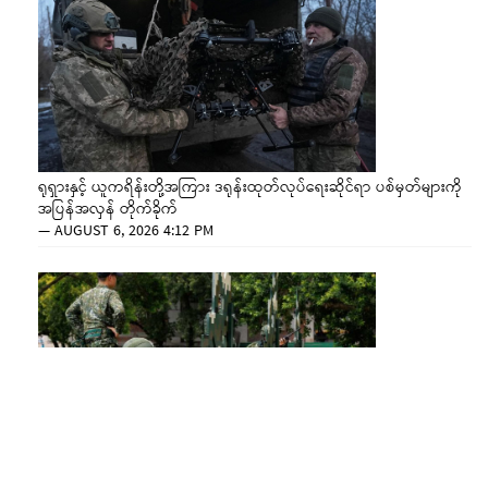
ရုရှားနှင့် ယူကရိန်းတို့အကြား ဒရုန်းထုတ်လုပ်ရေးဆိုင်ရာ ပစ်မှတ်များကို
အပြန်အလှန် တိုက်ခိုက်
—
AUGUST 6, 2026 4:12 PM
စစ်မက်ဖြစ်ပွားချိန် အကျပ်အတည်းများကို ရင်ဆိုင်နိုင်ရန် ထိုင်ဝမ်ပြင်ဆင်