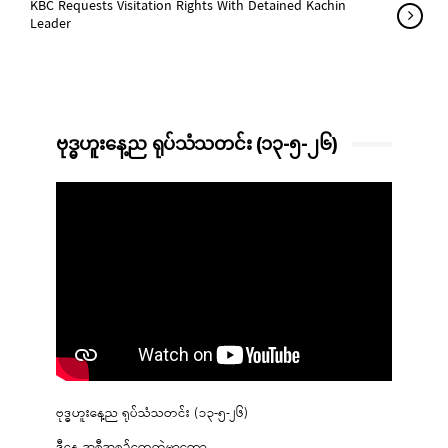
KBC Requests Visitation Rights With Detained Kachin
Leader
ဗုဒ္ဓဟူးနေ့ည ရုပ်သံသတင်း (၁၃-၅-၂၆)
ဗုဒ္ဓဟူးနေ့ည ရုပ်သံသတင်း (၁၃-၅-၂၆)
ဒီနေ့ အစီအစဉ်တွေထဲမှာတော့…..