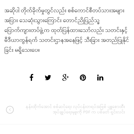
အဆိုပါ တိုက်ခိုက်မှုတွင်လည်း စစ်ကောင်စီတပ်သားအများ
အပြား သေဆုံးသွားကြောင်း တောင်ညိုပြည်သူ့
ပြောက်ကျားတပ်ဖွဲ့က ထုတ်ပြန်ထားသော်လည်း သတင်းနှင့်
မီဒီယာကွန်ရက် သတင်းဌာနအနေဖြင့် သီးခြား အတည်ပြုနိုင်
ခြင်း မရှိသေးပေ။
နန်းထိုက်အောင် စစ်ဆင်ရေး လုပ်ငန်းတရပ်အဖြစ် ပျူစောထီး
အုပ်ချုပ်ရေးမှူးကို PDF က ပစ်ခတ် ရှင်းလင်း