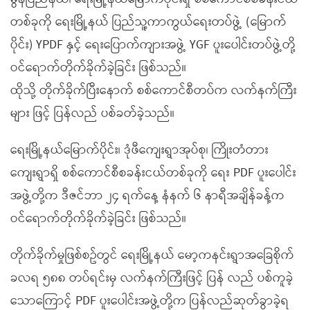
တစ်ခုကို ရေးမြို့နယ် ပြည်သူ့ကာကွယ်ရေးတပ်ဖွဲ့ (မြောက်
ပိုင်း) YPDF နှင့် ရေးပြောက်ကျားအဖွဲ့ YGF ပူးပေါင်းတပ်ဖွဲ့တို့
ဝင်ရောက်တိုက်ခိုက်ခဲ့ခြင်း ဖြစ်သည်။
ထိုသို့ တိုက်ခိုက်ပြီးနောက် စစ်ကောင်စီတပ်က လက်နက်ကြီး
များ ဖြင့် ပြန်လည် ပစ်ခတ်ခဲ့သည်။
ရေးမြို့နယ်မြောက်ပိုင်း၊ ဒုံဖီကျေးရွာအုပ်စု၊ ကြိုးတံတား
ကျေးရွာရှိ စစ်ကောင်စီစခန်းငယ်တစ်ခုကို ရေး PDF ပူးပေါင်း
အဖွဲ့တို့က ဒီဇင်ဘာ ၂၄ ရက်နေ့ နံနက် ၆ နာရီအချိန်ခန့်က
ဝင်ရောက်တိုက်ခိုက်ခဲ့ခြင်း ဖြစ်သည်။
တိုက်ခိုက်မှုဖြစ်စဥ်တွင် ရေးမြို့နယ် မော့ကနင်းရွာအခြေစိုက်
ခလရ ၅၈၈ တပ်ရင်းမှ လက်နက်ကြီးဖြင့် ပြန် လည် ပစ်ကူခဲ့
သောကြောင့် PDF ပူးပေါင်းအဖွဲ့တို့က ပြန်လည်ဆုတ်ခွာခဲ့ရ