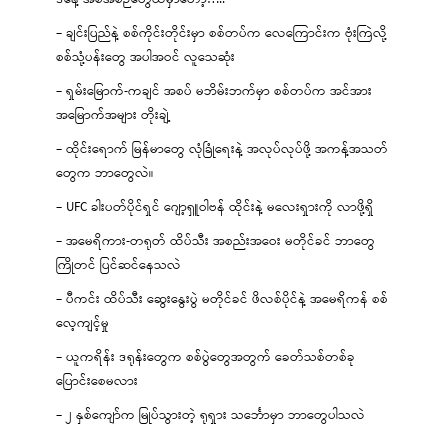
– ချင်းပြည်နဲ့ စစ်ကိုင်းတိုင်းမှာ စစ်တပ်က လေကြောင်းက ဗုံးကြဲလို့
စစ်သုံ့ပန်းတွေ အပါအဝင် လူသေဆုံး
– ရှမ်းမြောက်-ကချင် အစပ် မဘိမ်းဘက်မှာ စစ်တပ်က အင်အား
အမြောက်အများ တိုးချဲ့
– ထိုင်းရောက် မြန်မာတွေ လုံခြုံရေးနဲ့ အလုပ်လုပ်ဖို့ အကန့်အသတ်
တွေက ဘာတွေလဲ။
– UFC ခါးပတ်ပိုင်ရှင် ဂျော့ရှူဝါဗန် ထိုင်းနဲ့ မလေးရှားကို လာဖို့ရှိ
– အမေရိကား-တရုတ် ထိပ်သီး အစည်းအဝေး မတိုင်ခင် ဘာတွေ
ကြိုတင် ပြင်ဆင်နေသလဲ
– ပီကင်း ထိပ်သီး ဆွေးနွေးပွဲ မတိုင်ခင် ဖိလစ်ပိုင်နဲ့ အမေရိကန် စစ်
လေ့ကျင့်မှု
– ယူကရိန်း ဒရုန်းတွေက စစ်ပွဲတွေအတွက် ခေတ်သစ်တစ်ခု
ပြောင်းစေမလား
– ၂ နှစ်ကျော်က မြုပ်သွားတဲ့ ရုရှား သင်္ဘောမှာ ဘာတွေပါသလဲ