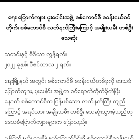
ရေး ပြောက်ကျား ပူးပေါင်းအဖွဲ့ စစ်ကောင်စီ စခန်းငယ်ဝင်
တိုက်၊ စစ်ကောင်စီ လက်နက်ကြီးကြောင့် အမျိုးသမီး တစ်ဦး
သေဆုံး
သတင်းနှင့် မီဒီယာ ကွန်ရက်။
၂၀၂၂ ခုနှစ်၊ ဒီဇင်ဘာလ ၂ ရက်။
ရေးမြို့နယ် အတွင်း စစ်ကောင်စီ စခန်းငယ်တစ်ခုကို ဒေသခံ
ပြောက်ကျား, ပူးပေါင်း အဖွဲ့က ဝင်ရောက်တိုက်ခိုက်ပြီး
နောက် စစ်ကောင်စီက ပြန်ပစ်သော လက်နက်ကြီး ကျည်
ကြောင့် အရပ်သား အမျိုးသမီး တစ်ဦး သေဆုံးသွားခဲ့သည်ဟု
ဒေသခံပြောက်ကျားများက ပြောသည်။
မွန်ပြည်နယ်၊ ရေးမြို့နယ်မြောက်ပိုင်းရှိ စစ်ကောင်စီစခန်းငယ်