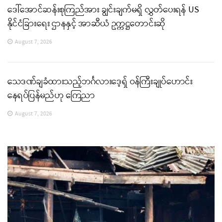
ဒေါ်အောင်ဆန်းစုကြည်အား ချွင်းချက်မရှိ လွှတ်ပေးရန် US
နိုင်ငံခြားရေး ဌာနနှင့် အာဆီယံ ဥက္ကဋ္ဌတောင်းဆို
August 7, 2026
သေဒဏ်ချခံထားသည့်ဘင်္ဂလားဒေ့ရှ် ဝန်ကြီးချုပ်ဟောင်း
နေရပ်ပြန်မည်ဟု ကြေညာ
August 7, 2026