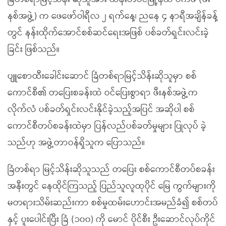
နစ်အဖွဲ့) က ဖေဖော်ဝါရီလ ၂ ရက်နေ့၊ ညနေ ၄ နာရီအချိန်ခန့်
တွင် နန်းထိုက်အောင်စစ်ဆင်ရေးအဖြစ် ပစ်ခတ်ရှင်းလင်းခဲ့
ခြင်း ဖြစ်သည်။
ပျူစောထီးခေါင်းဆောင် ခြံတစ်ရာမြင့်သိန်းဆိုသူမှာ စစ်
ကောင်စီ၏ တပြေးစခန်းထဲ ဝင်ပြေးစွာရာ ဖီးနစ်အဖွဲ့က
လိုက်လံ ပစ်ခတ်ရှင်းလင်းနိုင်ခဲ့သည့်အပြင် အဆိုပါ စစ်
ကောင်စီတပ်စခန်းထဲမှာ ပြန်လည်ပစ်ခတ်မှုများ ပြုလုပ် ခဲ့
သည်ဟု အဖွဲ့တာဝန်ရှိသူက ပြောသည်။
ခြံတစ်ရာ မြင့်သိန်းဆိုသူသည် တပြေး စစ်ကောင်စီတပ်စခန်း
အနီးတွင် နေထိုင်ကြသည့် ပြည်သူလူထုပိုင် မြေ ကွက်များကို
မတရားသိမ်းဆည်းကာ စစ်မှုထမ်းဟောင်းအမည်ခံ၍ စစ်တပ်
နှင့် ပူးပေါင်းပြီး ခြံ (၁၀၀) ကို မောင် ပိုင်စီး ဦးဆောင်လုပ်ကိုင်