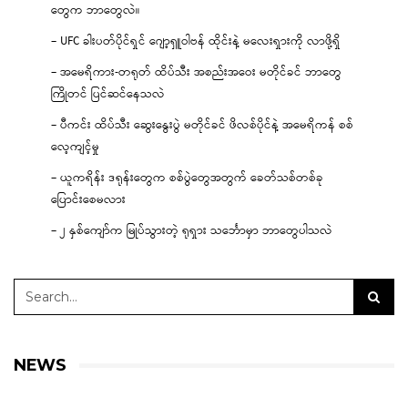
တွေက ဘာတွေလဲ။
– UFC ခါးပတ်ပိုင်ရှင် ဂျော့ရှူဝါဗန် ထိုင်းနဲ့ မလေးရှားကို လာဖို့ရှိ
– အမေရိကား-တရုတ် ထိပ်သီး အစည်းအဝေး မတိုင်ခင် ဘာတွေ
ကြိုတင် ပြင်ဆင်နေသလဲ
– ပီကင်း ထိပ်သီး ဆွေးနွေးပွဲ မတိုင်ခင် ဖိလစ်ပိုင်နဲ့ အမေရိကန် စစ်
လေ့ကျင့်မှု
– ယူကရိန်း ဒရုန်းတွေက စစ်ပွဲတွေအတွက် ခေတ်သစ်တစ်ခု
ပြောင်းစေမလား
– ၂ နှစ်ကျော်က မြုပ်သွားတဲ့ ရုရှား သင်္ဘောမှာ ဘာတွေပါသလဲ
NEWS