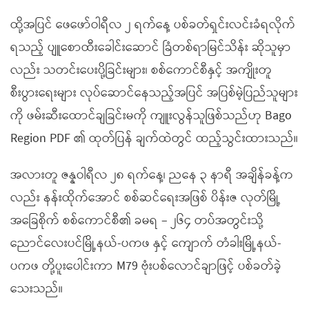
ထို့အပြင် ဖေဖော်ဝါရီလ ၂ ရက်နေ့ ပစ်ခတ်ရှင်းလင်းခံရလိုက်
ရသည့် ပျူစောထီးခေါင်းဆောင် ခြံတစ်ရာမြင်သိန်း ဆိုသူမှာ
လည်း သတင်းပေးပို့ခြင်းများ၊ စစ်ကောင်စီနှင့် အကျိုးတူ
စီးပွားရေးများ လုပ်ဆောင်နေသည့်အပြင် အပြစ်မဲ့ပြည်သူများ
ကို ဖမ်းဆီးထောင်ချခြင်းမကို ကျူးလွန်သူဖြစ်သည်ဟု Bago
Region PDF ၏ ထုတ်ပြန် ချက်ထဲတွင် ထည့်သွင်းထားသည်။
အလားတူ ဇန္နဝါရီလ ၂၈ ရက်နေ့၊ ညနေ ၃ နာရီ အချိန်ခန့်က
လည်း နန်းထိုက်အောင် စစ်ဆင်ရေးအဖြစ် ပိန်းဇ လုတ်မြို့
အခြေစိုက် စစ်ကောင်စီ၏ ခမရ – ၂၆၄ တပ်အတွင်းသို့
ညောင်လေးပင်မြို့နယ်-ပကဖ နှင့် ကျောက် တံခါးမြို့နယ်-
ပကဖ တို့ပူးပေါင်းကာ M79 ဗုံးပစ်လောင်ချာဖြင့် ပစ်ခတ်ခဲ့
သေးသည်။