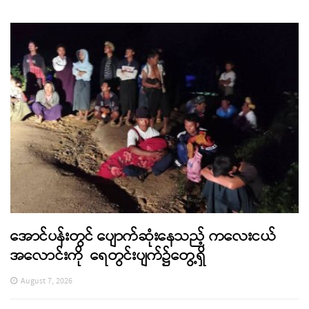
အောင်ပန်းတွင် ပျောက်ဆုံးနေသည့် ကလေးငယ်
အလောင်းကို ရေတွင်းပျက်၌တွေ့ရှိ
August 7, 2026