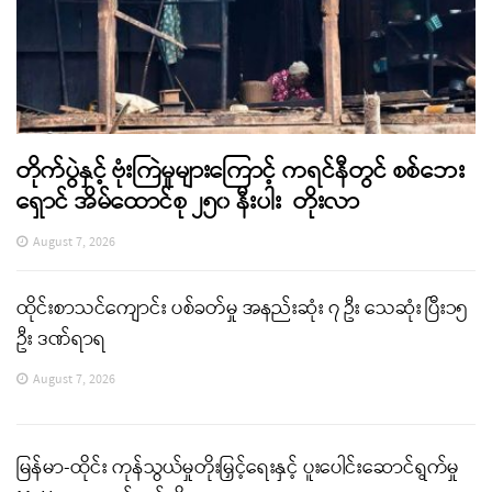
တိုက်ပွဲနှင့် ဗုံးကြဲမှုများကြောင့် ကရင်နီတွင် စစ်ဘေး
ရှောင် အိမ်ထောင်စု ၂၅၀ နီးပါး တိုးလာ
August 7, 2026
ထိုင်းစာသင်ကျောင်း ပစ်ခတ်မှု အနည်းဆုံး ၇ ဦး သေဆုံး ပြီး၁၅
ဦး ဒဏ်ရာရ
August 7, 2026
မြန်မာ-ထိုင်း ကုန်သွယ်မှုတိုးမြှင့်ရေးနှင့် ပူးပေါင်းဆောင်ရွက်မှု