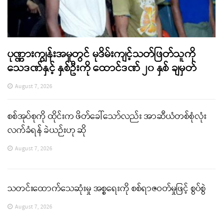
ပုဏ္ဏားကျွန်းအမှုတွင် မုဒိမ်းကျင့်သတ်ဖြတ်သူကို
သေဒဏ်နှင့် နှစ်ဦးကို ထောင်ဒဏ် ၂၀ နှစ် ချမှတ်
August 7, 2026
စစ်အုပ်စုကို ထိုင်းက ဖိတ်ခေါ်သော်လည်း အာဆီယံတစ်စုံလုံး
လက်ခံရန် ခဲယဉ်းဟု ဆို
August 7, 2026
သတင်းထောက်သေဆုံးမှု အစ္စရေးကို စစ်ရာဇဝတ်မှုဖြင့် စွပ်စွဲ
August 7, 2026