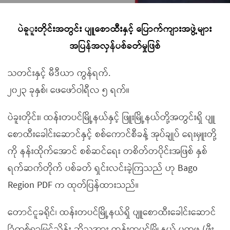
ပဲခူူးတိုင်းအတွင်း ပျူစောထီးနှင့် ပြောက်ကျားအဖွဲ့များ
အပြန်အလှန်ပစ်ခတ်မှုဖြစ်
သတင်းနှင့် မီဒီယာ ကွန်ရက်.
၂၀၂၃ ခုနှစ်၊ ဖေဖော်ဝါရီလ ၅ ရက်။
ပဲခူးတိုင်း၊ ထန်းတပင်မြို့နယ်နှင့် ဖြူးမြို့နယ်တို့အတွင်းရှိ ပျူ
စောထီးခေါင်းဆောင်နှင့် စစ်ကောင်စီခန့် အုပ်ချုပ် ရေးမှူးတို့
ကို နန်းထိုက်အောင် စစ်ဆင်ရေး တစိတ်တပိုင်းအဖြစ် နှစ်
ရက်ဆက်တိုက် ပစ်ခတ် ရှင်းလင်းခဲ့ကြသည် ဟု Bago
Region PDF က ထုတ်ပြန်ထားသည်။
တောင်ငူခရိုင်၊ ထန်းတပင်မြို့နယ်ရှိ ပျူစောထီးခေါင်းဆောင်
ခြံတစ်ရာမြင့်သိန်း ဆိုသူအား ထန်းတပင်မြို့နယ် ပကဖ (ဖီး