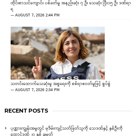
ထိုင်းစာသင်ကျောင်း ပစ်ခတ်မှု အနည်းဆုံး ၇ ဦး သေဆုံး ပြီး၁၅ ဦး ဒဏ်ရာ
ရ
—
AUGUST 7, 2026 2:44 PM
သတင်းထောက်သေဆုံးမှု အစ္စရေးကို စစ်ရာဇဝတ်မှုဖြင့် စွပ်စွဲ
—
AUGUST 7, 2026 2:34 PM
RECENT POSTS
ပုဏ္ဏားကျွန်းအမှုတွင် မုဒိမ်းကျင့်သတ်ဖြတ်သူကို သေဒဏ်နှင့် နှစ်ဦးကို
ထောင်ဒဏ် ၂၀ နှစ် ချမှတ်