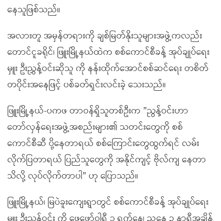
နေသူဖြစ်သည်။
အလားတူ အမှန်တရားကို ချစ်မြတ်နိုးသူများအဖွဲ့ကလည်း
တောင်ငူခရိုင်၊ ဖြူးမြို့နယ်ထဲက စစ်ကောင်စီခန့် အုပ်ချုပ်ရေး
မှူး ဦးညွှန့်ဝင်းဆိုသူ ကို နန်းထိုက်အောင်စစ်ဆင်ရေး တစိတ်
တပိုင်းအနေဖြင့် ပစ်ခတ်ရှင်းလင်းခဲ့ သေးသည်။
ဖြူးမြို့နယ်-ပကဖ တာဝန်ရှိသူတစ်ဦးက ”ညွန့်ဝင်းဟာ
တော်လှန်ရေးအဖွဲ့အစည်းများ၏ သတင်းတွေကို စစ်
ကောင်စီဆီ ပို့နေတာရယ် စစ်ကြောင်းတွေထွက်ရင် လမ်း
လိုက်ပြတာရယ် ပြည်သူတွေကို အနိုင်ကျင့် ဗိုလ်ကျ နေတာ
သိလို့ လုပ်လိုက်တာပါ” ဟု ပြောသည်။
ဖြူးမြို့နယ်၊ မြပဲခူးကျေးရွာတွင် စစ်ကောင်စီခန့် အုပ်ချုပ်ရေး
မှူး ဦးညွန့်ဝင်း ကို ဖေဖော်ဝါရီ ၁ ရက်နေ့၊ ညနေ ၃ နာရီအချိန်