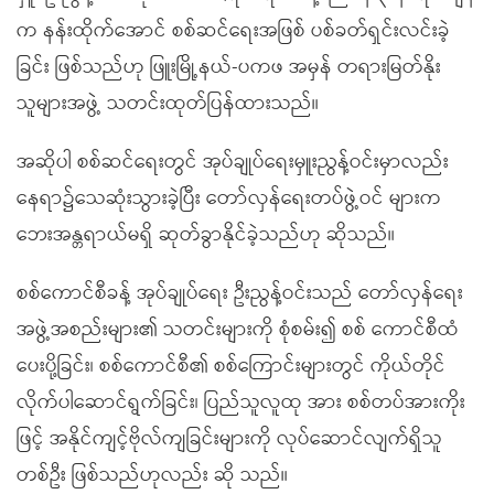
က နန်းထိုက်အောင် စစ်ဆင်ရေးအဖြစ် ပစ်ခတ်ရှင်းလင်းခဲ့
ခြင်း ဖြစ်သည်ဟု ဖြူးမြို့နယ်-ပကဖ အမှန် တရားမြတ်နိုး
သူများအဖွဲ့ သတင်းထုတ်ပြန်ထားသည်။
အဆိုပါ စစ်ဆင်ရေးတွင် အုပ်ချုပ်ရေးမှူးညွန့်ဝင်းမှာလည်း
နေရာ၌သေဆုံးသွားခဲ့ပြီး တော်လှန်ရေးတပ်ဖွဲ့ဝင် များက
ဘေးအန္တရာယ်မရှိ ဆုတ်ခွာနိုင်ခဲ့သည်ဟု ဆိုသည်။
စစ်ကောင်စီခန့် အုပ်ချုပ်ရေး ဦးညွန့်ဝင်းသည် တော်လှန်ရေး
အဖွဲ့အစည်းများ၏ သတင်းများကို စုံစမ်း၍ စစ် ကောင်စီထံ
ပေးပို့ခြင်း၊ စစ်ကောင်စီ၏ စစ်ကြောင်းများတွင် ကိုယ်တိုင်
လိုက်ပါဆောင်ရွက်ခြင်း၊ ပြည်သူလူထု အား စစ်တပ်အားကိုး
ဖြင့် အနိုင်ကျင့်ဗိုလ်ကျခြင်းများကို လုပ်ဆောင်လျက်ရှိသူ
တစ်ဦး ဖြစ်သည်ဟုလည်း ဆို သည်။