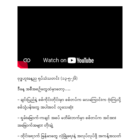
ဗုဒ္ဓဟူးနေ့ည ရုပ်သံသတင်း (၁၃-၅-၂၆)
ဒီနေ့ အစီအစဉ်တွေထဲမှာတော့…..
– ချင်းပြည်နဲ့ စစ်ကိုင်းတိုင်းမှာ စစ်တပ်က လေကြောင်းက ဗုံးကြဲလို့
စစ်သုံ့ပန်းတွေ အပါအဝင် လူသေဆုံး
– ရှမ်းမြောက်-ကချင် အစပ် မဘိမ်းဘက်မှာ စစ်တပ်က အင်အား
အမြောက်အများ တိုးချဲ့
– ထိုင်းရောက် မြန်မာတွေ လုံခြုံရေးနဲ့ အလုပ်လုပ်ဖို့ အကန့်အသတ်