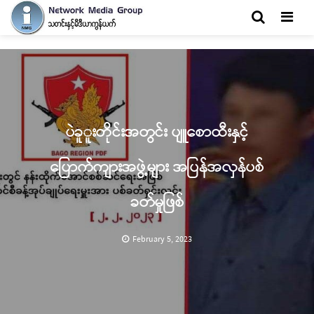
Men
ပဲခူူးတိုင်းအတွင်း ပျူစောထီးနှင့်
ပြောက်ကျားအဖွဲ့များ အပြန်အလှန်ပစ်
ခတ်မှုဖြစ်
February 5, 2023