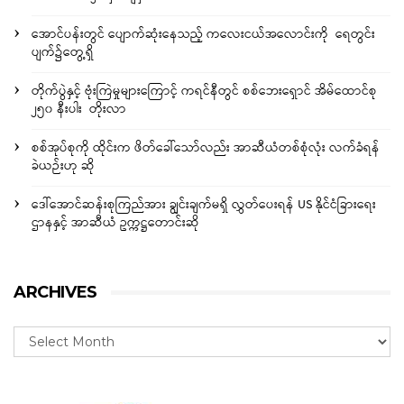
အောင်ပန်းတွင် ပျောက်ဆုံးနေသည့် ကလေးငယ်အလောင်းကို ရေတွင်း
ပျက်၌တွေ့ရှိ
တိုက်ပွဲနှင့် ဗုံးကြဲမှုများကြောင့် ကရင်နီတွင် စစ်ဘေးရှောင် အိမ်ထောင်စု
၂၅၀ နီးပါး တိုးလာ
စစ်အုပ်စုကို ထိုင်းက ဖိတ်ခေါ်သော်လည်း အာဆီယံတစ်စုံလုံး လက်ခံရန်
ခဲယဉ်းဟု ဆို
ဒေါ်အောင်ဆန်းစုကြည်အား ချွင်းချက်မရှိ လွှတ်ပေးရန် US နိုင်ငံခြားရေး
ဌာနနှင့် အာဆီယံ ဥက္ကဋ္ဌတောင်းဆို
ARCHIVES