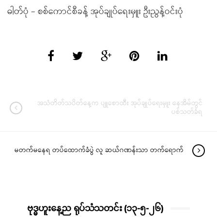
ဓါတ်ပုံ – စစ်ကောင်စီခန့် အုပ်ချုပ်ရေးမှူး ဦးညွန့်ဝင်းပုံ
အသံတိတ်သပိတ်နေ့က ပျူစောထီး အုပ်ချုပ်ရေးမှူး နေအိမ်တွင်
ပစ်သတ်ခံရ
မတက်မနေရ တပ်ထောက်ခံပွဲ လူ ဆယ်ဂဏန်းသာ တက်ရောက်
ဗုဒ္ဓဟူးနေ့ည ရုပ်သံသတင်း (၁၃-၅-၂၆)