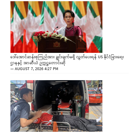
ဒေါ်အောင်ဆန်းစုကြည်အား ချွင်းချက်မရှိ လွှတ်ပေးရန် US နိုင်ငံခြားရေး
ဌာနနှင့် အာဆီယံ ဥက္ကဋ္ဌတောင်းဆို
—
AUGUST 7, 2026 4:27 PM