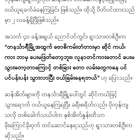
ဝယ်ယူရခက်ခဲနေကြခြင်း ဖြစ်သည်။ ထိုသို့ ပိတ်ပင်ထားသည်
မှာ ၂ လခန့်ရှိပြီဖြစ်သည်။
အသက် ၄၀ ခန့်အရွယ် ညောင်ပင်ကွင်း ရွာသားတစ်ဦးက
“
တနင်္သာရီမြို့အထွက် ဗောဓိကမ်းတံတားမှာ ဆိုင် ကယ်၊
ကား ဘာမှ ပေးမဖြတ်တော့ဘူး။ လူနာတင်ကားတောင် ပေးမ
သွားတော့တာကြောင့် တစ်ခြား တော လမ်းတွေကနေ ပင်
ပင်ပန်းပန်း သွားလာပြီး ဝယ်ခြမ်းနေရတယ်
”
ဟု ပြောသည်။
ဆန်အိတ်များကို တနင်္သာရီမြို့ပေါ်တွင် ဆိုင်ကယ်ဖြင့်
သွားရောက် ဝယ်ယူနေကြရပြီး ခရီးစရိတ်လည်း ပိုကုန်ကျ
သလို တစ်ခေါက်သယ်ပါက နှစ်အိတ်နှုန်းထိသာ
ခိုးကြောင်ခိုးဝှက် တင်ဆောင်နေရသည်ဟု ရွာသားတစ်ဦးက
ဆိုသည်။