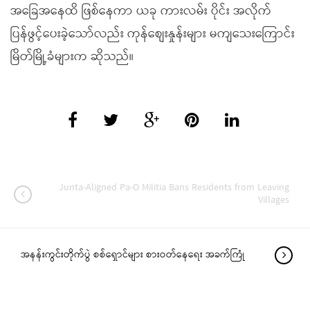
အခြေအနေထိ ဖြစ်နေကာ ယခု ကားလမ်း ပိုင်း အလိုက်
ပြန်ဖွင့်ပေးခဲ့သော်လည်း ကုန်စျေးနှုန်းများ မကျသေးကြောင်း
မြိတ်မြို့ခံများက ဆိုသည်။
Junta-Aligned Pa-O Militia Bans Residents from Leaving
Villages
အနန်းကွင်းတိုက်ပွဲ စစ်ရှောင်များ စားဝတ်နေရေး အခက်ကြုံ