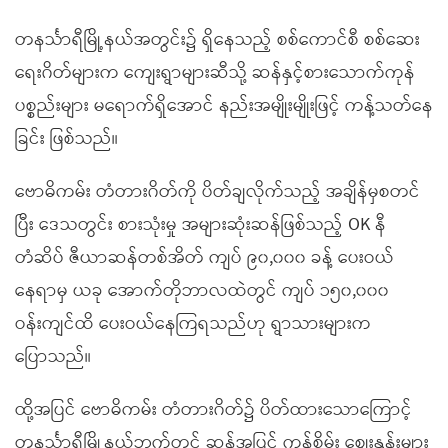
တနင်္သာရီမြို့နယ်အတွင်း၌ ရှိနေသည့် စစ်ကောင်စီ စစ်ဆေး
ရေးဂိတ်များက ကျေးရွာများဆီသို့ ဆန်နှင့်စားသောက်ကုန်
ပစ္စည်းများ မရောက်ရှိအောင် နည်းအမျိုးမျိုးဖြင့် ကန့်သတ်နေ
ခြင်း ဖြစ်သည်။
ဗောဓိကမ်း တံတားဂိတ်ကို ပိတ်ချလိုက်သည့် အချိန်မှစတင်
ပြီး ဒေသတွင်း စားသုံးမှု အများဆုံးဆန်ဖြစ်သည့် OK နီ
တံဆိပ် ဇီယာဆန်တစ်အိတ် ကျပ် ၉၀,၀၀၀ ခန့် ပေးဝယ်
နေရာမှ ယခု အောက်တိုဘာလထဲတွင် ကျပ် ၁၅၀,၀၀၀
ဝန်းကျင်ထိ ပေးဝယ်နေကြရသည်ဟု ရွာသားများက
ပြောသည်။
ထို့အပြင် ဗောဓိကမ်း တံတားဂိတ်၌ ပိတ်ထားသောကြောင့်
တနင်္သာရီမြို့နယ်ဘက်တွင် ဆန်အပြင် ကုန်စိမ်း စျေးနှုန်းများ