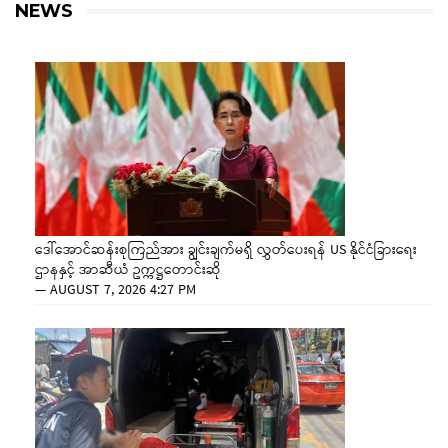
NEWS
ဒေါ်အောင်ဆန်းစုကြည်အား ချွင်းချက်မရှိ လွှတ်ပေးရန် US နိုင်ငံခြားရေး
ဌာနနှင့် အာဆီယံ ဥက္ကဋ္ဌတောင်းဆို
—
AUGUST 7, 2026 4:27 PM