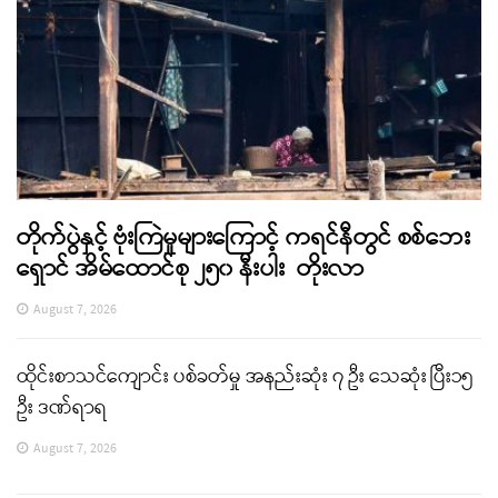
တိုက်ပွဲနှင့် ဗုံးကြဲမှုများကြောင့် ကရင်နီတွင် စစ်ဘေး
ရှောင် အိမ်ထောင်စု ၂၅၀ နီးပါး တိုးလာ
August 7, 2026
ထိုင်းစာသင်ကျောင်း ပစ်ခတ်မှု အနည်းဆုံး ၇ ဦး သေဆုံး ပြီး၁၅
ဦး ဒဏ်ရာရ
August 7, 2026