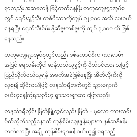
မှာလည်း အဆမတန် မြင့်တက်နေပြီး တကူကျေးရွာအုပ်စု
တွင် ခရမ်းချဥ်သီး တစ်ပိဿာကိုကျပ် ၁၂,၀၀၀ အထိ ပေးဝယ်
နေရပြီး ငရုတ်သီးစိမ်း နို့ဆီဗူးတစ်ဗူးကို ကျပ် ၃,၀၀၀ ထိ ဖြစ်
နေသည်။
တကူကျေးရွာအုပ်စုတွင်လည်း စစ်ကောင်စီက ကားလမ်း
အပြင် ရေလမ်းကိုပါ ဆန်သယ်ယူခွင့်ကို ပိတ်ပင်ထား သဖြင့်
ပြည်လိုက်ဝယ်ယူရန် အခက်အခဲဖြစ်နေပြီး အိတ်လိုက်ကို
လူစု၍ ဆိုင်ကယ်ဖြင့် တနင်္သာရီဘက်တွင် သွားရောက်
ဝယ်ယူနေကြရသည်ဟု ရွာသားများက ပြောသည်။
တနင်္သာရီတိုင်း မြိတ်မြို့တွင်လည်း မြိတ် – ပုလော ကားလမ်း
ပိတ်လိုက်သည့်နောက် ကုန်စိမ်းစျေးနှုန်းများက နှစ်ဆနီးပါး
တက်လာပြီး အချို့ ကုန်စိမ်းများပါ ဝယ်ယူ၍ မရသည့်