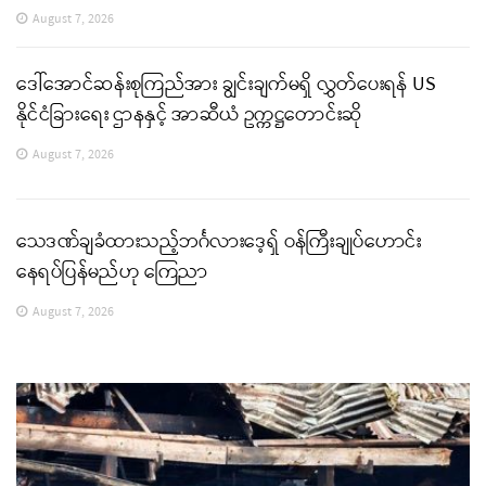
August 7, 2026
ဒေါ်အောင်ဆန်းစုကြည်အား ချွင်းချက်မရှိ လွှတ်ပေးရန် US
နိုင်ငံခြားရေး ဌာနနှင့် အာဆီယံ ဥက္ကဋ္ဌတောင်းဆို
August 7, 2026
သေဒဏ်ချခံထားသည့်ဘင်္ဂလားဒေ့ရှ် ဝန်ကြီးချုပ်ဟောင်း
နေရပ်ပြန်မည်ဟု ကြေညာ
August 7, 2026