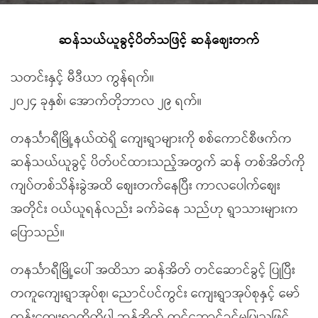
ဆန်သယ်ယူခွင့်ပိတ်သဖြင့် ဆန်ဈေးတက်
သတင်းနှင့် မီဒီယာ ကွန်ရက်။
၂၀၂၄ ခုနှစ်၊ အောက်တိုဘာလ ၂၉ ရက်။
တနင်္သာရီမြို့နယ်ထဲရှိ ကျေးရွာများကို စစ်ကောင်စီဖက်က
ဆန်သယ်ယူခွင့် ပိတ်ပင်ထားသည့်အတွက် ဆန် တစ်အိတ်ကို
ကျပ်တစ်သိန်းခွဲအထိ စျေးတက်နေပြီး ကာလပေါက်စျေး
အတိုင်း ဝယ်ယူရန်လည်း ခက်ခဲနေ သည်ဟု ရွာသားများက
ပြောသည်။
တနင်္သာရီမြို့ပေါ် အထိသာ ဆန်အိတ် တင်ဆောင်ခွင့် ပြုပြီး
တကူကျေးရွာအုပ်စု၊ ညောင်ပင်ကွင်း ကျေးရွာအုပ်စုနှင့် မော်
တုန်းကျေးရွာတို့ကိုပါ ဆန်အိတ် တင်ဆောင်ခွင့်မပြုသဖြင့်