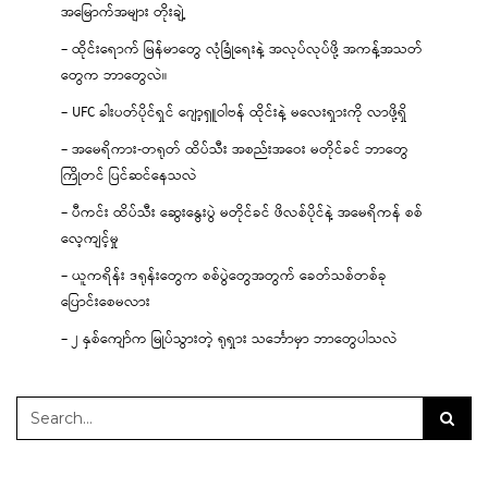
အမြောက်အများ တိုးချဲ့
– ထိုင်းရောက် မြန်မာတွေ လုံခြုံရေးနဲ့ အလုပ်လုပ်ဖို့ အကန့်အသတ်
တွေက ဘာတွေလဲ။
– UFC ခါးပတ်ပိုင်ရှင် ဂျော့ရှူဝါဗန် ထိုင်းနဲ့ မလေးရှားကို လာဖို့ရှိ
– အမေရိကား-တရုတ် ထိပ်သီး အစည်းအဝေး မတိုင်ခင် ဘာတွေ
ကြိုတင် ပြင်ဆင်နေသလဲ
– ပီကင်း ထိပ်သီး ဆွေးနွေးပွဲ မတိုင်ခင် ဖိလစ်ပိုင်နဲ့ အမေရိကန် စစ်
လေ့ကျင့်မှု
– ယူကရိန်း ဒရုန်းတွေက စစ်ပွဲတွေအတွက် ခေတ်သစ်တစ်ခု
ပြောင်းစေမလား
– ၂ နှစ်ကျော်က မြုပ်သွားတဲ့ ရုရှား သင်္ဘောမှာ ဘာတွေပါသလဲ