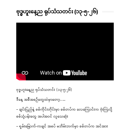
ဗုဒ္ဓဟူးနေ့ည ရုပ်သံသတင်း (၁၃-၅-၂၆)
ဗုဒ္ဓဟူးနေ့ည ရုပ်သံသတင်း (၁၃-၅-၂၆)
ဒီနေ့ အစီအစဉ်တွေထဲမှာတော့…..
– ချင်းပြည်နဲ့ စစ်ကိုင်းတိုင်းမှာ စစ်တပ်က လေကြောင်းက ဗုံးကြဲလို့
စစ်သုံ့ပန်းတွေ အပါအဝင် လူသေဆုံး
– ရှမ်းမြောက်-ကချင် အစပ် မဘိမ်းဘက်မှာ စစ်တပ်က အင်အား