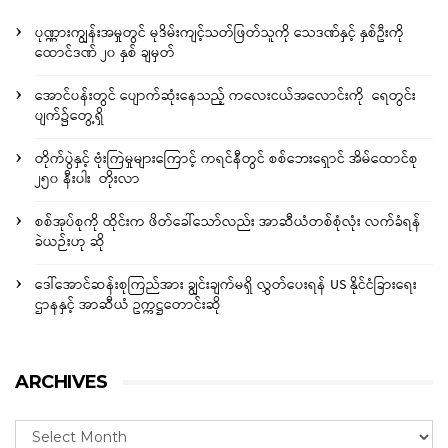
ပုဏ္ဏားကျွန်းအမှုတွင် မုဒိမ်းကျင့်သတ်ဖြတ်သူကို သေဒဏ်နှင့် နှစ်ဦးကို
ထောင်ဒဏ် ၂၀ နှစ် ချမှတ်
အောင်ပန်းတွင် ပျောက်ဆုံးနေသည့် ကလေးငယ်အလောင်းကို ရေတွင်း
ပျက်၌တွေ့ရှိ
တိုက်ပွဲနှင့် ဗုံးကြဲမှုများကြောင့် ကရင်နီတွင် စစ်ဘေးရှောင် အိမ်ထောင်စု
၂၅၀ နီးပါး တိုးလာ
စစ်အုပ်စုကို ထိုင်းက ဖိတ်ခေါ်သော်လည်း အာဆီယံတစ်စုံလုံး လက်ခံရန်
ခဲယဉ်းဟု ဆို
ဒေါ်အောင်ဆန်းစုကြည်အား ချွင်းချက်မရှိ လွှတ်ပေးရန် US နိုင်ငံခြားရေး
ဌာနနှင့် အာဆီယံ ဥက္ကဋ္ဌတောင်းဆို
ARCHIVES