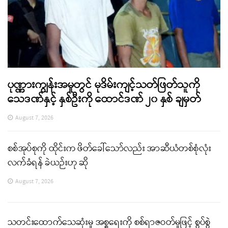
ပုဏ္ဏားကျွန်းအမှုတွင် မုဒိမ်းကျင့်သတ်ဖြတ်သူကို
သေဒဏ်နှင့် နှစ်ဦးကို ထောင်ဒဏ် ၂၀ နှစ် ချမှတ်
August 7, 2026
စစ်အုပ်စုကို ထိုင်းက ဖိတ်ခေါ်သော်လည်း အာဆီယံတစ်စုံလုံး
လက်ခံရန် ခဲယဉ်းဟု ဆို
August 7, 2026
သတင်းထောက်သေဆုံးမှု အစ္စရေးကို စစ်ရာဇဝတ်မှုဖြင့် စွပ်စွဲ