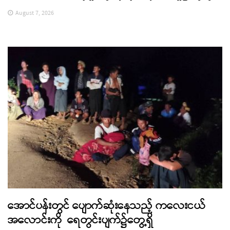
August 7, 2026
အောင်ပန်းတွင် ပျောက်ဆုံးနေသည့် ကလေးငယ်
အလောင်းကို ရေတွင်းပျက်၌တွေ့ရှိ