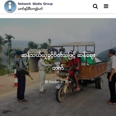
Men
ဆန်သယ်ယူခွင့်ပိတ်သဖြင့် ဆန်ဈေး
တက်
October 30, 2024