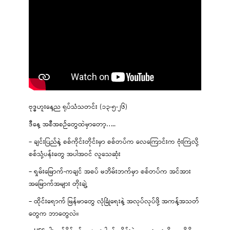
ဗုဒ္ဓဟူးနေ့ည ရုပ်သံသတင်း (၁၃-၅-၂၆)
ဒီနေ့ အစီအစဉ်တွေထဲမှာတော့…..
– ချင်းပြည်နဲ့ စစ်ကိုင်းတိုင်းမှာ စစ်တပ်က လေကြောင်းက ဗုံးကြဲလို့
စစ်သုံ့ပန်းတွေ အပါအဝင် လူသေဆုံး
– ရှမ်းမြောက်-ကချင် အစပ် မဘိမ်းဘက်မှာ စစ်တပ်က အင်အား
အမြောက်အများ တိုးချဲ့
– ထိုင်းရောက် မြန်မာတွေ လုံခြုံရေးနဲ့ အလုပ်လုပ်ဖို့ အကန့်အသတ်
တွေက ဘာတွေလဲ။