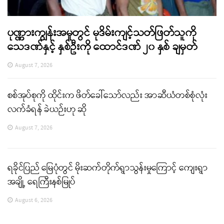
ပုဏ္ဏားကျွန်းအမှုတွင် မုဒိမ်းကျင့်သတ်ဖြတ်သူကို
သေဒဏ်နှင့် နှစ်ဦးကို ထောင်ဒဏ် ၂၀ နှစ် ချမှတ်
August 7, 2026
စစ်အုပ်စုကို ထိုင်းက ဖိတ်ခေါ်သော်လည်း အာဆီယံတစ်စုံလုံး
လက်ခံရန် ခဲယဉ်းဟု ဆို
August 7, 2026
ရခိုင်ပြည် မြေပုံတွင် မိုးဆက်တိုက်ရွာသွန်းမှုကြောင့် ကျေးရွာ
အချို့ ရေကြီးနစ်မြုပ်
August 6, 2026