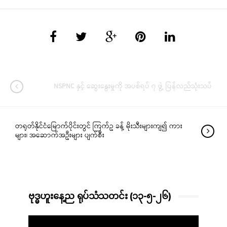
NSPNC နှင့် ဆွေးနွေးမှုကို အပစ်ရပ် ၇ ဖွဲ့ ပြန်လည်သုံးသပ်
တရုတ်နိုင်ငံမြောက်ပိုင်းတွင် ကြက်ဥ ခန့် မိုးသီးများကျ၍ ကား
များ၊ အဆောက်အဦးများ ပျက်စီး
ဗုဒ္ဓဟူးနေ့ည ရုပ်သံသတင်း (၁၃-၅-၂၆)