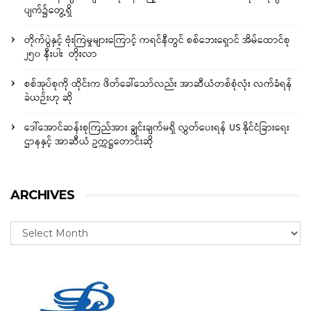
ပျက်၌တွေ့ရှိ
တိုက်ပွဲနှင့် ဗုံးကြဲမှုများကြောင့် ကရင်နီတွင် စစ်ဘေးရှောင် အိမ်ထောင်စု
၂၅၀ နီးပါး တိုးလာ
စစ်အုပ်စုကို ထိုင်းက ဖိတ်ခေါ်သော်လည်း အာဆီယံတစ်စုံလုံး လက်ခံရန်
ခဲယဉ်းဟု ဆို
ဒေါ်အောင်ဆန်းစုကြည်အား ချွင်းချက်မရှိ လွှတ်ပေးရန် US နိုင်ငံခြားရေး
ဌာနနှင့် အာဆီယံ ဥက္ကဋ္ဌတောင်းဆို
ARCHIVES