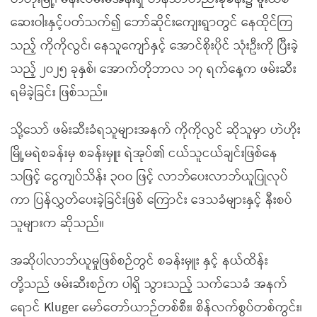
ဆေးဝါးနှင့်ပတ်သက်၍ ဘော်ဆိုင်းကျေးရွာတွင် နေထိုင်ကြ
သည့် ကိုကိုလွင်၊ နေသူကျော်နှင့် အောင်စိုးပိုင် သုံးဦးကို ပြီးခဲ့
သည့် ၂၀၂၅ ခုနှစ်၊ အောက်တိုဘာလ ၁၇ ရက်နေ့က ဖမ်းဆီး
ရမိခဲ့ခြင်း ဖြစ်သည်။
သို့သော် ဖမ်းဆီးခံရသူများအနက် ကိုကိုလွင် ဆိုသူမှာ ဟဲဟိုး
မြို့မရဲစခန်းမှ စခန်းမှူး ရဲအုပ်၏ ငယ်သူငယ်ချင်းဖြစ်နေ
သဖြင့် ငွေကျပ်သိန်း ၃၀၀ ဖြင့် လာဘ်ပေးလာဘ်ယူပြုလုပ်
ကာ ပြန်လွှတ်ပေးခဲ့ခြင်းဖြစ် ကြောင်း ဒေသခံများနှင့် နီးစပ်
သူများက ဆိုသည်။
အဆိုပါလာဘ်ယူမှုဖြစ်စဉ်တွင် စခန်းမှူး နှင့် နယ်ထိန်း
တို့သည် ဖမ်းဆီးစဉ်က ပါရှိ သွားသည့် သက်သေခံ အနက်
ရောင် Kluger မော်တော်ယာဉ်တစ်စီး၊ စိန်လက်စွပ်တစ်ကွင်း၊