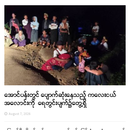
အောင်ပန်းတွင် ပျောက်ဆုံးနေသည့် ကလေးငယ်
အလောင်းကို ရေတွင်းပျက်၌တွေ့ရှိ
August 7, 2026