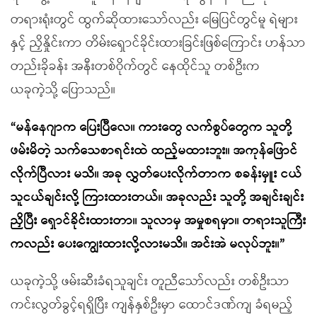
တရားရုံးတွင် ထွက်ဆိုထားသော်လည်း မြေပြင်တွင်မူ ရဲများ
နှင့် ညှိနှိုင်းကာ တိမ်းရှောင်ခိုင်းထားခြင်းဖြစ်ကြောင်း ဟန်သာ
တည်းခိုခန်း အနီးတစ်ဝိုက်တွင် နေထိုင်သူ တစ်ဦးက
ယခုကဲ့သို့ ပြောသည်။
“
မန်နေဂျာက ပြေးပြီလေ။ ကားတွေ လက်စွပ်တွေက သူတို့
ဖမ်းမိတဲ့ သက်သေစာရင်းထဲ ထည့်မထားဘူး။ အကုန်ဖြောင်
လိုက်ပြီလား မသိ။ အခု လွှတ်ပေးလိုက်တာက စခန်းမှူး ငယ်
သူငယ်ချင်းလို့ ကြားထားတယ်။ အခုလည်း သူတို့ အချင်းချင်း
ညှိပြီး ရှောင်ခိုင်းထားတာ။ သူလာမှ အမှုစရမှာ။ တရားသူကြီး
ကလည်း ပေးကျွေးထားလို့လားမသိ။ အင်းအဲ မလုပ်ဘူး။
”
ယခုကဲ့သို့ ဖမ်းဆီးခံရသူချင်း တူညီသော်လည်း တစ်ဦးသာ
ကင်းလွတ်ခွင့်ရရှိပြီး ကျန်နှစ်ဦးမှာ ထောင်ဒဏ်ကျ ခံရမည့်