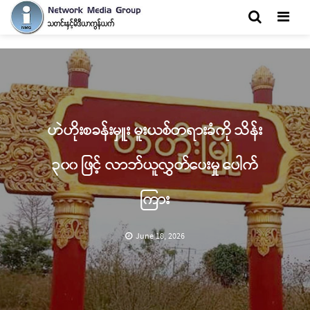
Men
ဟဲဟိုးစခန်းမှူး မူးယစ်တရားခံကို သိန်း
၃၀၀ ဖြင့် လာဘ်ယူလွှတ်ပေးမှု ပေါက်
ကြား
June 18, 2026