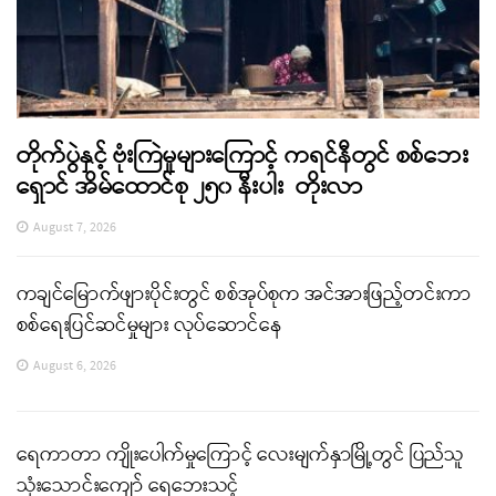
တိုက်ပွဲနှင့် ဗုံးကြဲမှုများကြောင့် ကရင်နီတွင် စစ်ဘေး
ရှောင် အိမ်ထောင်စု ၂၅၀ နီးပါး တိုးလာ
August 7, 2026
ကချင်မြောက်ဖျားပိုင်းတွင် စစ်အုပ်စုက အင်အားဖြည့်တင်းကာ
စစ်ရေးပြင်ဆင်မှုများ လုပ်ဆောင်နေ
August 6, 2026
ရေကာတာ ကျိုးပေါက်မှုကြောင့် လေးမျက်နှာမြို့တွင် ပြည်သူ
သုံးသောင်းကျော် ရေဘေးသင့်