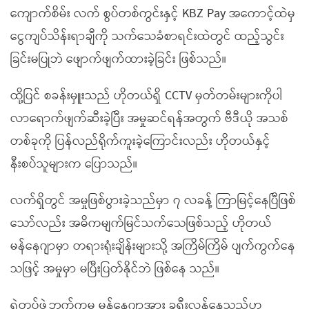
ကျောက်စိမ်း လက် စွပ်တစ်ကွင်းနှင့် KBZ Pay အကောင့်ထဲမှ
ငွေကျပ်သိန်းရာချီကို သက်သေခံစာရင်းထဲတွင် ထည့်သွင်း
ခြင်းမပြုဘဲ ဖျောက်ဖျက်ထားခဲ့ခြင်း ဖြစ်သည်။
ထို့ပြင် စခန်းမှူးသည် ဟိုတယ်ရှိ CCTV မှတ်တမ်းများကိုပါ
လာရောက်ဖျက်ဆီးခဲ့ပြီး အမှုဆင်ရန်အတွက် ဗီဒီယို အသစ်
တစ်ခုကို ပြန်လည်ရိုက်ကူးခဲ့ကြောင်းလည်း ဟိုတယ်နှင့်
နီးစပ်သူများက ပြောသည်။
လက်ရှိတွင် အမှုဖြစ်ပွားခဲ့သည်မှာ ၇ လခန့် ကြာမြင့်နေပြီဖြစ်
သော်လည်း အဓိကမျက်မြင်သက်သေဖြစ်သည့် ဟိုတယ်
မန်နေဂျာမှာ တရားရုံးချိန်းများသို့ အကြိမ်ကြိမ် ပျက်ကွက်နေ
သဖြင့် အမှုမှာ မပြီးပြတ်နိုင်ဘဲ ဖြစ်နေ သည်။
ရဲတပ်ဖွဲ့ဘက်ကမူ မန်နေဂျာအား ခရီးလွန်နေသည်ဟု