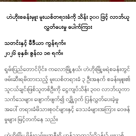
ဟဲဟိုးစခန်းမှူး မူးယစ်တရားခံကို သိန်း ၃၀၀ ဖြင့် လာဘ်ယူ
လွှတ်ပေးမှု ပေါက်ကြား
သတင်းနှင့် မီဒီယာ ကွန်ရက်။
၂၀၂၆ ခုနှစ်၊ ဇွန်လ ၁၈ ရက်။
ရှမ်းပြည်တောင်ပိုင်း၊ ကလောမြို့နယ်၊ ဟဲဟိုးမြို့မရဲစခန်းတွင်
ဖမ်းဆီးရမိထားသည့် မူးယစ်တရားခံ ၃ ဦးအနက် စခန်းမှူး၏
သူငယ်ချင်းဖြစ်သူတစ်ဦးကို ငွေကျပ်သိန်း ၃၀၀ လာဘ်ယူကာ
သက်သေများ ဖျောက်ဖျက်၍ လျှို့ဝှက် ပြန်လွှတ်ပေးခဲ့မှု
အပေါ် တရားခံမိသားစုဝင်များနှင့် ဒေသခံများအကြား ဝေဖန်
မှုများ မြင့်တက်နေ သည်။
ဟဲဟိုးမြို့၊ မိန်းလမ်းမအနီးရှိ ဟန်သာတည်းခိုခန်း၌ မူးယစ်