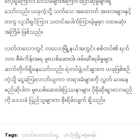
လေ့ရှိကြောင်း ဒေသခံများအကြား ပြောဆိုမှုများရှိ
သော်လည်း ယခုကဲ့သို့ သက်သေ အထောက် အထားများနှင့်
တကွ လူသိရှင်ကြား သတင်းပေါက်ကြားခဲ့မှုမှာ ပထမဆုံး
အကြိမ် ဖြစ်သည်။
လတ်တလောတွင် ကလောမြို့နယ်အတွင်း စစ်တပ်၏ ရက်
၁၀၀ စီမံကိန်းအရ မူးယစ်ဆေးဝါး ဖမ်းဆီးရမိမှုများ
ဆက်တိုက်ရှိနေသော်လည်း ရဲတပ်ဖွဲ့ဝင်များက ယခုဖြစ်စဉ်
ကဲ့သို့ ငွေကြေးလာဘ်ယူကာ တရားခံများကို လွှတ် ပေးနေ
မည်ဆိုပါက မူးယစ်ဆေးဝါးပြဿနာများ ပိုမိုဆိုးရွားလာမည်
ကို ဒေသခံ ပြည်သူများက စိုးရိမ်လျက် ရှိသည်။
Tags:
လာဘ်ပေးလာဘ်ယူ
,
ဟဲဟိုးမြို့မရဲစခန်း