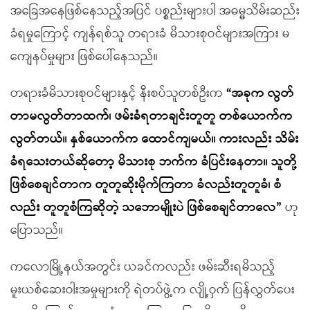
အခြေအနေဖြစ်နေသည့်အပြင် ပစ္စည်းများပါ အဓမ္မသိမ်းဆည်း
ခံရမှုကြောင့် ကျန်ရစ်သူ တရားခံ မိသားစုဝင်များအကြား မ
ကျေနပ်မှုများ ဖြစ်ပေါ်နေသည်။
တရားခံမိသားစုဝင်များနှင့် နီးစပ်သူတစ်ဦးက
“
အခုက လွတ်
တာမလွတ်တာထက်၊ ဖမ်းခံရတာချင်းတူတူ တစ်ယောက်က
လွတ်တယ်။ နှစ်ယောက်က ထောင်ကျမယ်။ ကားလည်း သိမ်း
ခံရသေးတယ်ဆိုတော့ မိသားစု ဘက်က ခံပြင်းနေတာ။ သူတို့
ဖြစ်စေချင်တာက တူတူဆိုးမိုက်ကြတာ ခံလည်းတူတူခံ၊ စံ
လည်း တူတူစံကြဆိုတဲ့ သဘောမျိုးပဲ ဖြစ်စေချင်တာလေ
”
ဟု
ပြောသည်။
ကလောမြို့နယ်အတွင်း ယခင်ကလည်း ဖမ်းဆီးရမိသည့်
မူးယစ်ဆေးဝါးအမှုများကို ရဲတပ်ဖွဲ့က လျို့ဝှက် ပြန်လွှတ်ပေး