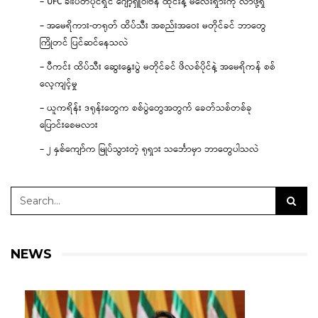
– UFC ခါးပတ်ပိုင်ရှင် ဂျော့ရှူဝါဗန် ထိုင်းနဲ့ မလေးရှားကို လာဖို့ရှိ
– အမေရိကား-တရုတ် ထိပ်သီး အစည်းအဝေး မတိုင်ခင် ဘာတွေ
ကြိုတင် ပြင်ဆင်နေသလဲ
– ပီကင်း ထိပ်သီး ဆွေးနွေးပွဲ မတိုင်ခင် ဖိလစ်ပိုင်နဲ့ အမေရိကန် စစ်
လေ့ကျင့်မှု
– ယူကရိန်း ဒရုန်းတွေက စစ်ပွဲတွေအတွက် ခေတ်သစ်တစ်ခု
ပြောင်းစေမလား
– ၂ နှစ်ကျော်က မြုပ်သွားတဲ့ ရုရှား သင်္ဘောမှာ ဘာတွေပါသလဲ
NEWS