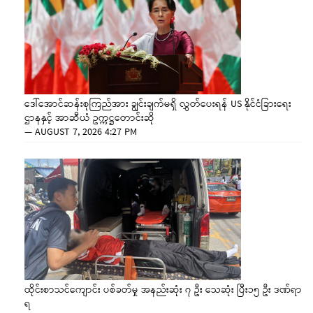
ဒေါ်အောင်ဆန်းစုကြည်အား ချွင်းချက်မရှိ လွှတ်ပေးရန် US နိုင်ငံခြားရေး
ဌာနနှင့် အာဆီယံ ဥက္ကဋ္ဌတောင်းဆို
—
AUGUST 7, 2026 4:27 PM
ထိုင်းစာသင်ကျောင်း ပစ်ခတ်မှု အနည်းဆုံး ၇ ဦး သေဆုံး ပြီး၁၅ ဦး ဒဏ်ရာ
ရ