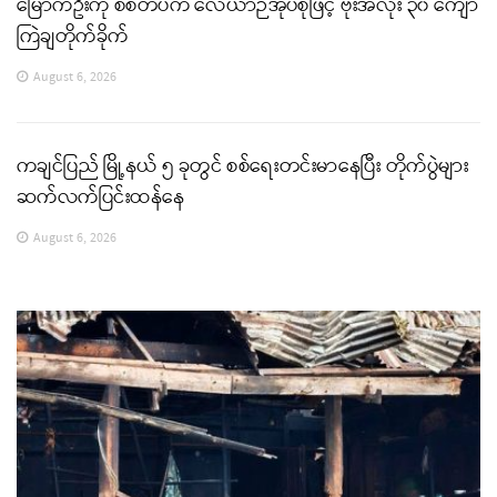
မြောက်ဦးကို စစ်တပ်က လေယာဉ်အုပ်စုဖြင့် ဗုံးအလုံး ၃၀ ကျော်
ကြဲချတိုက်ခိုက်
August 6, 2026
ကချင်ပြည် မြို့နယ် ၅ ခုတွင် စစ်ရေးတင်းမာနေပြီး တိုက်ပွဲများ
ဆက်လက်ပြင်းထန်နေ
August 6, 2026