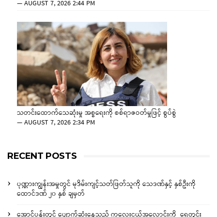
—
AUGUST 7, 2026 2:44 PM
သတင်းထောက်သေဆုံးမှု အစ္စရေးကို စစ်ရာဇဝတ်မှုဖြင့် စွပ်စွဲ
—
AUGUST 7, 2026 2:34 PM
RECENT POSTS
ပုဏ္ဏားကျွန်းအမှုတွင် မုဒိမ်းကျင့်သတ်ဖြတ်သူကို သေဒဏ်နှင့် နှစ်ဦးကို
ထောင်ဒဏ် ၂၀ နှစ် ချမှတ်
အောင်ပန်းတွင် ပျောက်ဆုံးနေသည့် ကလေးငယ်အလောင်းကို ရေတွင်း