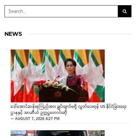
NEWS
ဒေါ်အောင်ဆန်းစုကြည်အား ချွင်းချက်မရှိ လွှတ်ပေးရန် US နိုင်ငံခြားရေး
ဌာနနှင့် အာဆီယံ ဥက္ကဋ္ဌတောင်းဆို
—
AUGUST 7, 2026 4:27 PM