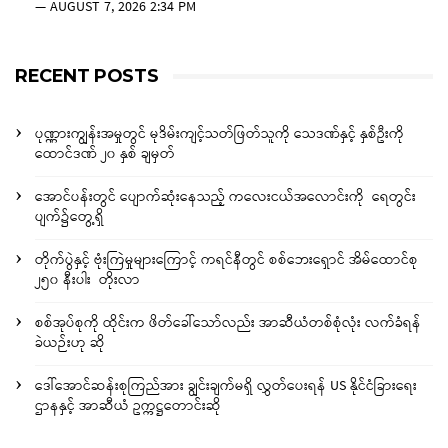
—
AUGUST 7, 2026 2:34 PM
RECENT POSTS
ပုဏ္ဏားကျွန်းအမှုတွင် မုဒိမ်းကျင့်သတ်ဖြတ်သူကို သေဒဏ်နှင့် နှစ်ဦးကို
ထောင်ဒဏ် ၂၀ နှစ် ချမှတ်
အောင်ပန်းတွင် ပျောက်ဆုံးနေသည့် ကလေးငယ်အလောင်းကို ရေတွင်း
ပျက်၌တွေ့ရှိ
တိုက်ပွဲနှင့် ဗုံးကြဲမှုများကြောင့် ကရင်နီတွင် စစ်ဘေးရှောင် အိမ်ထောင်စု
၂၅၀ နီးပါး တိုးလာ
စစ်အုပ်စုကို ထိုင်းက ဖိတ်ခေါ်သော်လည်း အာဆီယံတစ်စုံလုံး လက်ခံရန်
ခဲယဉ်းဟု ဆို
ဒေါ်အောင်ဆန်းစုကြည်အား ချွင်းချက်မရှိ လွှတ်ပေးရန် US နိုင်ငံခြားရေး
ဌာနနှင့် အာဆီယံ ဥက္ကဋ္ဌတောင်းဆို