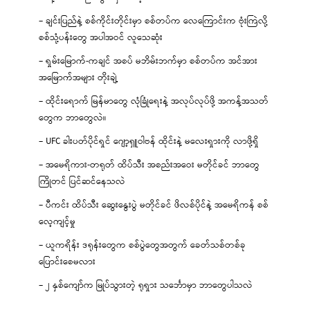
– ချင်းပြည်နဲ့ စစ်ကိုင်းတိုင်းမှာ စစ်တပ်က လေကြောင်းက ဗုံးကြဲလို့
စစ်သုံ့ပန်းတွေ အပါအဝင် လူသေဆုံး
– ရှမ်းမြောက်-ကချင် အစပ် မဘိမ်းဘက်မှာ စစ်တပ်က အင်အား
အမြောက်အများ တိုးချဲ့
– ထိုင်းရောက် မြန်မာတွေ လုံခြုံရေးနဲ့ အလုပ်လုပ်ဖို့ အကန့်အသတ်
တွေက ဘာတွေလဲ။
– UFC ခါးပတ်ပိုင်ရှင် ဂျော့ရှူဝါဗန် ထိုင်းနဲ့ မလေးရှားကို လာဖို့ရှိ
– အမေရိကား-တရုတ် ထိပ်သီး အစည်းအဝေး မတိုင်ခင် ဘာတွေ
ကြိုတင် ပြင်ဆင်နေသလဲ
– ပီကင်း ထိပ်သီး ဆွေးနွေးပွဲ မတိုင်ခင် ဖိလစ်ပိုင်နဲ့ အမေရိကန် စစ်
လေ့ကျင့်မှု
– ယူကရိန်း ဒရုန်းတွေက စစ်ပွဲတွေအတွက် ခေတ်သစ်တစ်ခု
ပြောင်းစေမလား
– ၂ နှစ်ကျော်က မြုပ်သွားတဲ့ ရုရှား သင်္ဘောမှာ ဘာတွေပါသလဲ