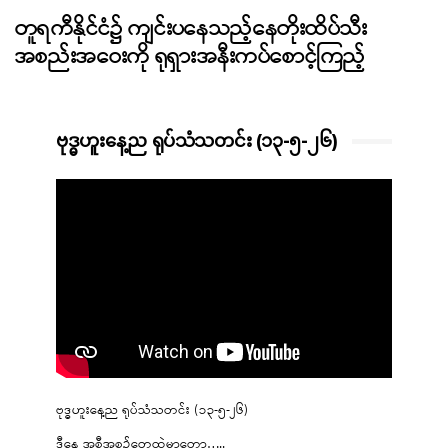
တူရကီနိုင်ငံ၌ ကျင်းပနေသည့်နေတိုးထိပ်သီး
အစည်းအဝေးကို ရုရှားအနီးကပ်စောင့်ကြည့်
ဗုဒ္ဓဟူးနေ့ည ရုပ်သံသတင်း (၁၃-၅-၂၆)
ဗုဒ္ဓဟူးနေ့ည ရုပ်သံသတင်း (၁၃-၅-၂၆)
ဒီနေ့ အစီအစဉ်တွေထဲမှာတော့…..