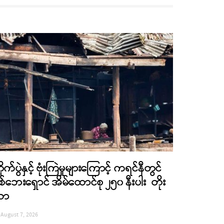
ိုက်ပွဲနှင့် ဗုံးကြဲမှုများကြောင့် ကရင်နီတွင်
စ်ဘေးရှောင် အိမ်ထောင်စု ၂၅၀ နီးပါး တိုး
လာ
August 7, 2026