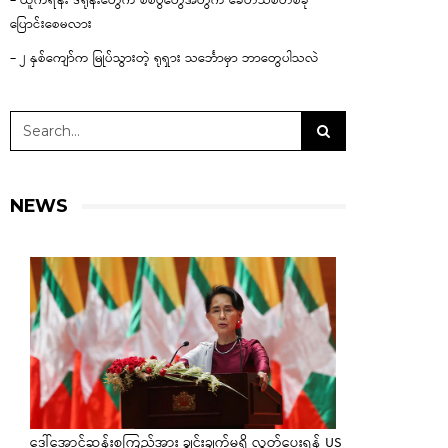
– ယူကရိန်း ဒရုန်းတွေက စစ်ပွဲတွေအတွက် ခေတ်သစ်တစ်ခု
ပြောင်းစေမလား
– ၂ နှစ်ကျော်က မြုပ်သွားတဲ့ ရုရှား သင်္ဘောမှာ ဘာတွေပါသလဲ
NEWS
ဒေါ်အောင်ဆန်းစုကြည်အား ချွင်းချက်မရှိ လွှတ်ပေးရန် US