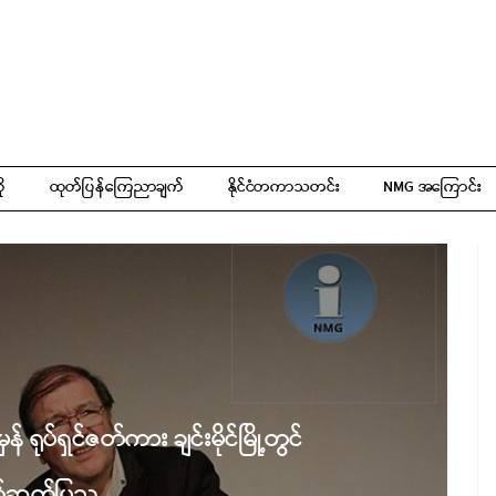
ို
ထုတ်ပြန်ကြေညာချက်
နိုင်ငံတကာသတင်း
NMG အကြောင်း
 ရုပ်ရှင်ဇတ်ကား ချင်းမိုင်မြို့တွင်
တ်ဆက်ပြသ