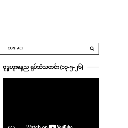
CONTACT
ဗုဒ္ဓဟူးနေ့ည ရုပ်သံသတင်း (၁၃-၅-၂၆)