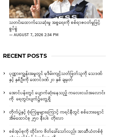
သတင်းထောက်သေဆုံးမှု အစ္စရေးကို စစ်ရာဇဝတ်မှုဖြင့်
စွပ်စွဲ
—
AUGUST 7, 2026 2:34 PM
RECENT POSTS
ပုဏ္ဏားကျွန်းအမှုတွင် မုဒိမ်းကျင့်သတ်ဖြတ်သူကို သေဒဏ်
နှင့် နှစ်ဦးကို ထောင်ဒဏ် ၂၀ နှစ် ချမှတ်
အောင်ပန်းတွင် ပျောက်ဆုံးနေသည့် ကလေးငယ်အလောင်း
ကို ရေတွင်းပျက်၌တွေ့ရှိ
တိုက်ပွဲနှင့် ဗုံးကြဲမှုများကြောင့် ကရင်နီတွင် စစ်ဘေးရှောင်
အိမ်ထောင်စု ၂၅၀ နီးပါး တိုးလာ
စစ်အုပ်စုကို ထိုင်းက ဖိတ်ခေါ်သော်လည်း အာဆီယံတစ်စုံ