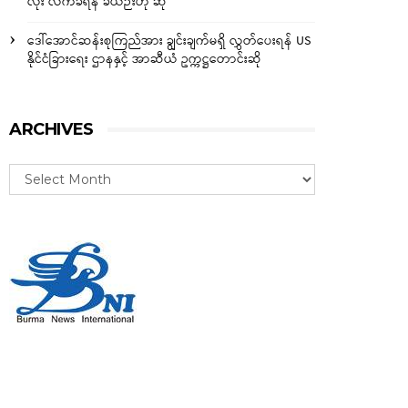
လုံး လက်ခံရန် ခဲယဉ်းဟု ဆို
ဒေါ်အောင်ဆန်းစုကြည်အား ချွင်းချက်မရှိ လွှတ်ပေးရန် US
နိုင်ငံခြားရေး ဌာနနှင့် အာဆီယံ ဥက္ကဋ္ဌတောင်းဆို
ARCHIVES