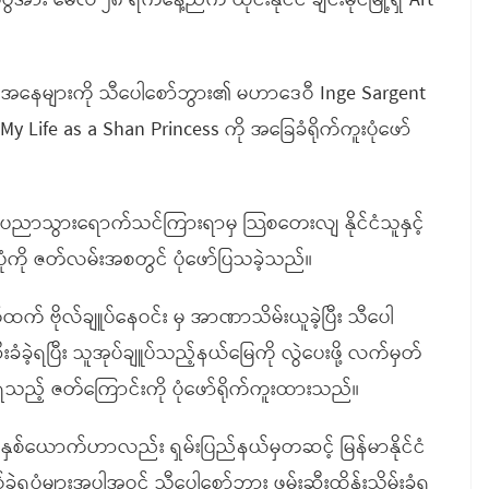
အား မေလ ၂၈ ရက်နေ့ညက ထိုင်းနိုင်ငံ ချင်းမိုင်မြို့ရှိ Art
အခြေအနေများကို သီပေါစော်ဘွား၏ မဟာဒေဝီ Inge Sargent
y Life as a Shan Princess ကို အခြေခံရိုက်ကူးပုံဖော်
ု ပညာသွားရောက်သင်ကြားရာမှ သြစတေးလျ နိုင်ငံသူနှင့်
ဲ့ကြပုံကို ဇတ်လမ်းအစတွင် ပုံဖော်ပြသခဲ့သည်။
က် ဗိုလ်ချူပ်နေဝင်း မှ အာဏာသိမ်းယူခဲ့ပြီး သီပေါ
ံခဲ့ရပြီး သူအုပ်ချူပ်သည့်နယ်မြေကို လွဲပေးဖို့ လက်မှတ်
ဲ့ရသည့် ဇတ်ကြောင်းကို ပုံဖော်ရိုက်ကူးထားသည်။
မီးနှစ်ယောက်ဟာလည်း ရှမ်းပြည်နယ်မှတဆင့် မြန်မာနိုင်ငံ
ခဲ့ရပုံများအပါအဝင် သီပေါစော်ဘွား ဖမ်းဆီးထိန်းသိမ်းခံရ