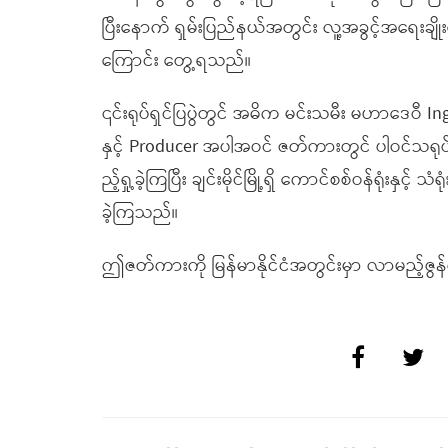
ပြီးနောက် ရှမ်းပြည်နယ်အတွင်း လူ့အခွင့်အရေးချိုးဖ
ကြောင်း တွေ့ရသည်။
၎င်းရုပ်ရှင်ပြပွဲတွင် အဓိက မင်းသမီး မဟာဒေဝီ I
နှင့် Producer အပါအဝင် ဇတ်ကားတွင် ပါဝင်သ
ည့်ရှု့ခဲ့ကြပြီး ချင်းမိုင်မြို့ရှိ ကောင်စစ်ဝန်ရုံ
ခဲ့ကြသည်။
ဤဇတ်ကားကို မြန်မာနိုင်ငံအတွင်းမှာ လာမည့်ဇ