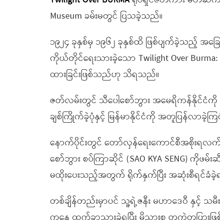
Twilight Over BURMA
ရုပ်ရှင်ဇတ်ကား မိတ်ဆက်ပွဲ
Museum ခမ်းမတွင် ပြသခဲ့သည်။
၁၉၂၄ ခုနှစ်မှ ၁၉၆၂ ခုနှစ်ထိ ဖြစ်ပျက်ခဲ့သည့် 
ကိုယ်တိုင်ရေးသားခဲ့သော Twilight Over Burma: M
ထားခြင်းဖြစ်သည်ဟု သိရသည်။
ဇတ်လမ်းတွင် သီပေါစော်ဘွား အမေရိကန်နိုင်ငံကိ
ချစ်ကြိုက်ခဲ့ပုံနှင့် မြန်မာနိုင်ငံကို အတူပြန်လာခ
နောက်ပိုင်းတွင် တော်လှန်ရေးကောင်စီအစိုးရလက်ထ
စော်ဘွား စပ်ကြာဆိုင် (SAO KYA SENG) ကိုဖမ်းဆီးခ
မထိုးပေးသည့်အတွက် ရိုက်နှက်ပြီး အဆုံးစီရင်ခံခ
တစ်ချိန်တည်းမှာပင် သူ့ရဲ့ဇနီး မဟာဒေဝီ နှင့် သ
ကနေ ထွက်ခွာသွားခဲ့ရပြီး မိသားစု တကွဲတပြားဖြစ်