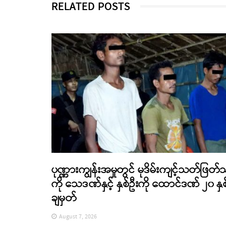
RELATED POSTS
ပုဏ္ဏားကျွန်းအမှုတွင် မုဒိမ်းကျင့်သတ်ဖြတ်
ကို သေဒဏ်နှင့် နှစ်ဦးကို ထောင်ဒဏ် ၂၀ နှစ
ချမှတ်
August 7, 2026