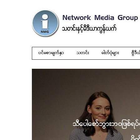
ပင်မစာမျက်နှာ
သတင်း
ဓါတ်ပုံများ
ဗွီဒီယ
သီပေါစော်ဘွားဘဝဖြစ်ရပ်မှန်
မိ