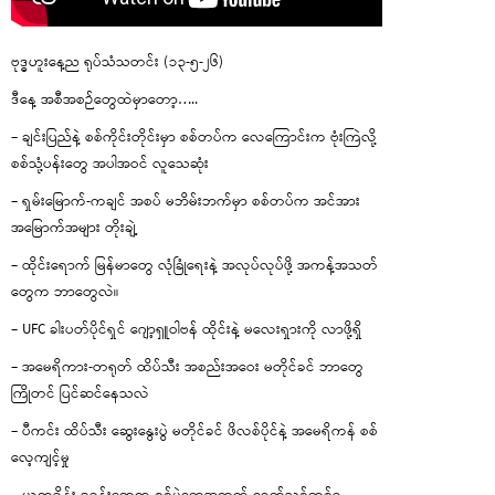
ဗုဒ္ဓဟူးနေ့ည ရုပ်သံသတင်း (၁၃-၅-၂၆)
ဒီနေ့ အစီအစဉ်တွေထဲမှာတော့…..
– ချင်းပြည်နဲ့ စစ်ကိုင်းတိုင်းမှာ စစ်တပ်က လေကြောင်းက ဗုံးကြဲလို့
စစ်သုံ့ပန်းတွေ အပါအဝင် လူသေဆုံး
– ရှမ်းမြောက်-ကချင် အစပ် မဘိမ်းဘက်မှာ စစ်တပ်က အင်အား
အမြောက်အများ တိုးချဲ့
– ထိုင်းရောက် မြန်မာတွေ လုံခြုံရေးနဲ့ အလုပ်လုပ်ဖို့ အကန့်အသတ်
တွေက ဘာတွေလဲ။
– UFC ခါးပတ်ပိုင်ရှင် ဂျော့ရှူဝါဗန် ထိုင်းနဲ့ မလေးရှားကို လာဖို့ရှိ
– အမေရိကား-တရုတ် ထိပ်သီး အစည်းအဝေး မတိုင်ခင် ဘာတွေ
ကြိုတင် ပြင်ဆင်နေသလဲ
– ပီကင်း ထိပ်သီး ဆွေးနွေးပွဲ မတိုင်ခင် ဖိလစ်ပိုင်နဲ့ အမေရိကန် စစ်
လေ့ကျင့်မှု