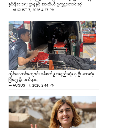
နိုင်ငံခြားရေး ဌာနနှင့် အာဆီယံ ဥက္ကဋ္ဌတောင်းဆို
—
AUGUST 7, 2026 4:27 PM
ထိုင်းစာသင်ကျောင်း ပစ်ခတ်မှု အနည်းဆုံး ၇ ဦး သေဆုံး
ပြီး၁၅ ဦး ဒဏ်ရာရ
—
AUGUST 7, 2026 2:44 PM