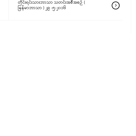
တိုင်းရင်းသားဘာသာ သတင်းအစီအစဉ် (
မြန်မာဘာသာ ) ၂၉ -၅-၂၀၁၆