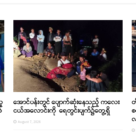
သူ
အောင်ပန်းတွင် ပျောက်ဆုံးနေသည့် ကလေး
တ
်
ငယ်အလောင်းကို ရေတွင်းပျက်၌တွေ့ရှိ
စ
August 7, 2026