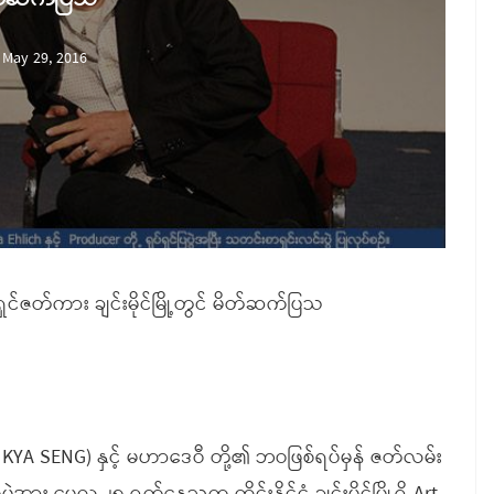
May 29, 2016
ှင်ဇတ်ကား ချင်းမိုင်မြို့တွင် မိတ်ဆက်ပြသ
O KYA SENG) နှင့် မဟာဒေဝီ တို့၏ ဘဝဖြစ်ရပ်မှန် ဇတ်လမ်း