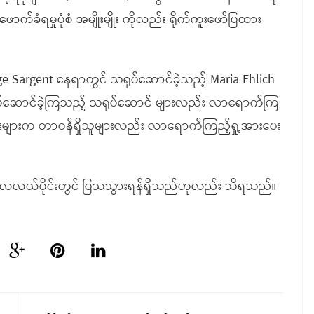
ောက်ခံရမှုပုံစံ အမျိုးမျိုး ကိုလည်း ရိုက်ကူးဖော်ပြထား
nge Sargent နေရာတွင် သရုပ်ဆောင်ခဲ့သည့် Maria Ehlich
ရုပ်ဆောင်ခဲ့ကြသည့် သရုပ်ဆောင် များလည်း လာရောက်ကြ
းနှင့် သံရုံးများက တာဝန်ရှိသူများလည်း လာရောက်ကြည့်ရှု့အားပေး
ွန်လလယ်ပိုင်းတွင် ပြသသွားရန်ရှိသည်ဟုလည်း သိရသည်။