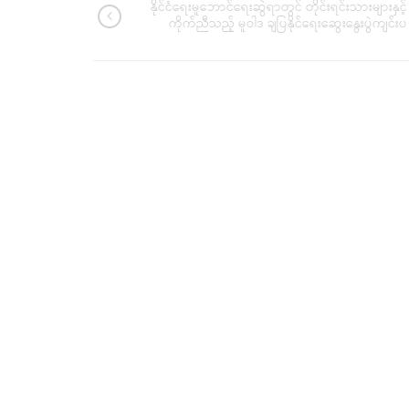
နိုင်ငံရေးမူဘောင်ရေးဆွဲရာတွင် တိုင်းရင်းသားများနှင့်
ကိုက်ညီသည့် မူဝါဒ ချပြနိုင်ရေးဆွေးနွေးပွဲကျင်းပ