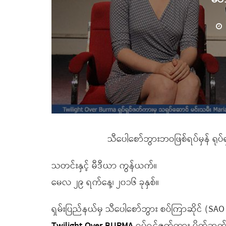
သီပေါစော်ဘွားဘဝဖြစ်ရပ်မှန် ရုပ်ရ
သတင်းနှင့် မီဒီယာ ကွန်ယက်။
မေလ ၂၉ ရက်နေ့၊ ၂၀၁၆ ခုနှစ်။
ရှမ်းပြည်နယ်မှ သီပေါစော်ဘွား စပ်ကြာဆိုင် (SA