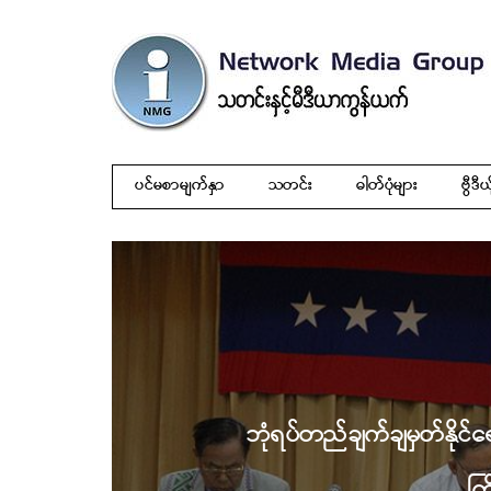
ပင်မစာမျက်နှာ
သတင်း
ဓါတ်ပုံများ
ဗွီဒီယ
ဘုံရပ်တည်ချက်ချမှတ်နိုင်ရ
ကြ