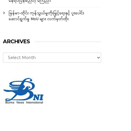
နေရပ်ပြန်မည်ဟု ကြေညာ
မြန်မာ-ထိုင်း ကုန်သွယ်မှုတိုးမြှင့်ရေးနှင့် ပူးပေါင်း
ဆောင်ရွက်မှု MoU များ လက်မှတ်ထိုး
ARCHIVES