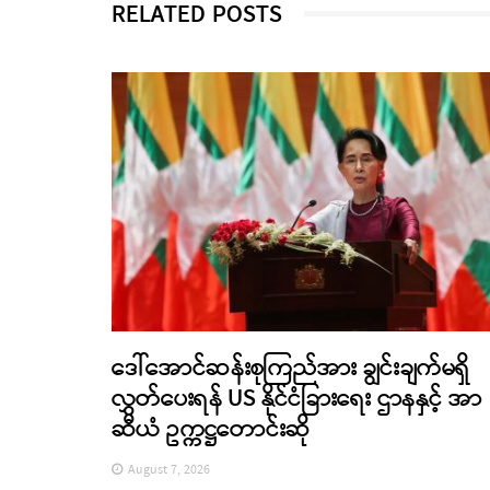
RELATED POSTS
ဒေါ်အောင်ဆန်းစုကြည်အား ချွင်းချက်မရှိ
လွှတ်ပေးရန် US နိုင်ငံခြားရေး ဌာနနှင့် အာ
ဆီယံ ဥက္ကဋ္ဌတောင်းဆို
August 7, 2026