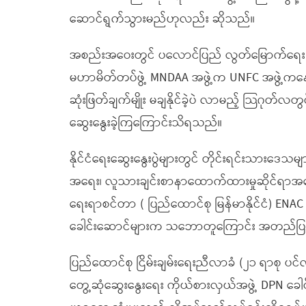
ဆောင်ရွက်သွားမည်ဟုလည်း ဆိုသည်။
အစည်းအဝေးတွင် ပလောင်ပြည် လွတ်မြောက်ရေး တပ်ဦ
မဟာမိတ်တပ်ဖွဲ့ MNDAA အဖွဲ့က UNFC အဖွဲ့ကနေနု
ဆုံးဖြတ်ချက်မျိုး မချနိုင်ခဲ့ပဲ လာမည့် သြဂုတ
ဆွေးနွေးခဲ့ကြကြောင်းသိရသည်။
နိုင်ငံရေးဆွေးနွေးပွဲများတွင် တိုင်းရင်းသားဒေသ
အရေး၊ လူသားချင်းစာနာထောက်ထားမှုဆိုင်ရာအရေး၊ 
ရေးရာစင်တာ ( ပြည်ထောင်စု မြန်မာနိုင်ငံ) ENAC အဖ
ခေါင်းဆောင်များက သဘောတူကြောင်း အတည်ပြုခဲ
ပြည်ထောင်စု ငြိမ်းချမ်းရေးညီလာခံ (၂၁ ရာစု ပင်လု
တွေ့ဆုံဆွေးနွေးရေး ကိုယ်စားလှယ်အဖွဲ့ DPN ခေါင