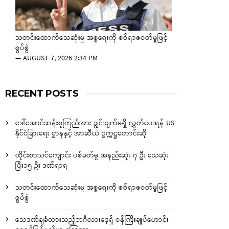
သတင်းထောက်သေဆုံးမှု အစ္စရေးကို စစ်ရာဇဝတ်မှုဖြင့်
စွပ်စွဲ
—
AUGUST 7, 2026 2:34 PM
RECENT POSTS
ဒေါ်အောင်ဆန်းစုကြည်အား ချွင်းချက်မရှိ လွှတ်ပေးရန် US
နိုင်ငံခြားရေး ဌာနနှင့် အာဆီယံ ဥက္ကဋ္ဌတောင်းဆို
ထိုင်းစာသင်ကျောင်း ပစ်ခတ်မှု အနည်းဆုံး ၇ ဦး သေဆုံး
ပြီး၁၅ ဦး ဒဏ်ရာရ
သတင်းထောက်သေဆုံးမှု အစ္စရေးကို စစ်ရာဇဝတ်မှုဖြင့်
စွပ်စွဲ
သေဒဏ်ချခံထားသည့်ဘင်္ဂလားဒေ့ရှ် ဝန်ကြီးချုပ်ဟောင်း