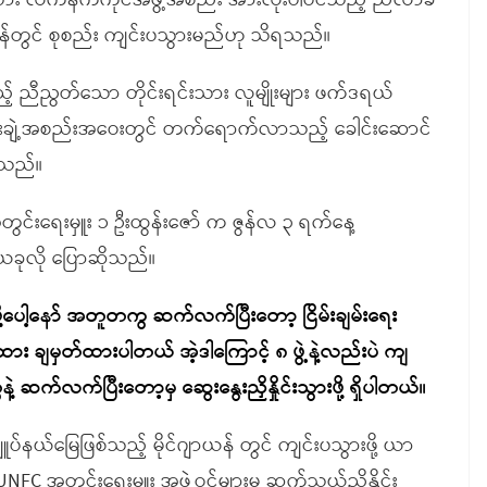
သား လက်နက်ကိုင်အဖွဲ့အစည်း အားလုံးပါဝင်သည့် ညီလာခံ
ိန်တွင် စုစည်း ကျင်းပသွားမည်ဟု သိရသည်။
ပခဲ့သည့် ညီညွတ်သော တိုင်းရင်းသား လူမျိုးများ ဖက်ဒရယ်
ိုးချဲ့အစည်းအဝေးတွင် တက်ရောက်လာသည့် ခေါင်းဆောင်
ရသည်။
င်းရေးမှူး ၁ ဦးထွန်းဇော် က ဇွန်လ ၃ ရက်နေ့
ခုလို ပြောဆိုသည်။
့ပေါ့နော် အတူတကွ ဆက်လက်ပြီးတော့ ငြိမ်းချမ်းရေး
ာထား ချမှတ်ထားပါတယ် အဲ့ဒါကြောင့် ၈ ဖွဲ့နဲ့လည်းပဲ ကျ
ဆက်လက်ပြီးတော့မှ ဆွေးနွေးညှိနှိုင်းသွားဖို့ ရှိပါတယ်။
နယ်မြေဖြစ်သည့် မိုင်ဂျာယန် တွင် ကျင်းပသွားဖို့ ယာ
C အတွင်းရေးမှူး အဖွဲ့ဝင်များမှ ဆက်သွယ်ညှိနှိုင်း