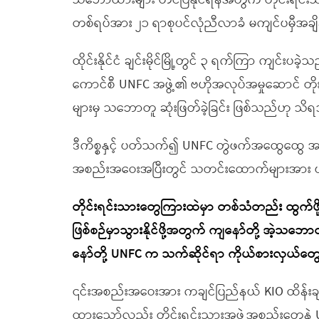
သဘောထားများ တင်ပြနိုင်ရန်အတွက် တိုင်းရင်း
တစ်ရပ်အား ၂၁ ရာစုပင်လုံညီလာခံ မကျင်ပမှီအချ
ထိုင်းနိုင်ငံ ချင်းမိုင်မြို့တွင် ၃ ရက်ကြာ ကျင်း
ကောင်စီ UNFC အဖွဲ့၏ ဗဟိုအလုပ်အမှုဆောင် တ
များမှ သဘောတူ ဆုံးဖြတ်ခဲ့ခြင်း ဖြစ်သည်ဟု သိ
ဒီကိစ္စနှင့် ပတ်သက်၍ UNFC တွဲဖက်အထွေထွေ အတွ
အစည်းအဝေးအပြီးတွင် သတင်းထောက်များအား ယ
တိုင်းရင်းသားတွေကြားထဲမှာ တစ်သံတည်း ထွက်ဖို
ဖြစ်စဉ်မှာသွားနိုင်ဖို့အတွက် ကျနော်တို့ အဲ့သဘေ
နော်တို့ UNFC က သက်ဆိုင်ရာ ကိုယ်စားလှယ်တွေနဲ့ 
၎င်းအစည်းအဝေးအား ကချင်ပြည်နယ် KIO ထိန်းချူပ်
ထားသော်လည်း တိုင်းရင်းသားအဖွဲ့အစည်းတွေနဲ့ UNF