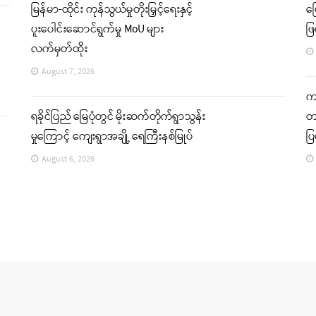
မြန်မာ-ထိုင်း ကုန်သွယ်မှုတိုးမြှင့်ရေးနှင့်
မ
ပူးပေါင်းဆောင်ရွက်မှု MoU များ
ဖြ
လက်မှတ်ထိုး
August 7, 2026
ကခ
ရခိုင်ပြည် မြေပုံတွင် မိုးဆက်တိုက်ရွာသွန်း
တင
မှုကြောင့် ကျေးရွာအချို့ ရေကြီးနစ်မြုပ်
ပ
August 6, 2026