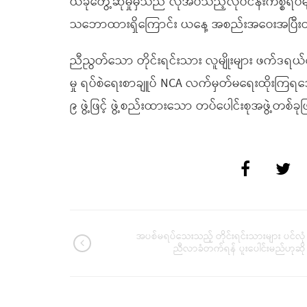
ယခုတွေ့ဆုံမှုမှသည် လိုအပ်သည့်လုပ်ငန်းကိစ္စရ
သဘောထားရှိကြောင်း ယနေ့ အစည်းအဝေးအပြီးတွင
ညီညွတ်သော တိုင်းရင်းသား လူမျိုးများ ဖက်ဒရယ်က
မှု ရပ်စဲရေးစာချူပ် NCA လက်မှတ်မရေးထိုးကြရသ
၉ ဖွဲ့ဖြင့် ဖွဲ့စည်းထားသော တပ်ပေါင်းစုအဖွဲ့တစ်ခ
အပစ်မရပ်သေးသည့် တိုင်းရင်းသားများ ပင်လုံ
ညီလာခံတက်ရန် ပူးပေါင်းမည်ဟုဆို