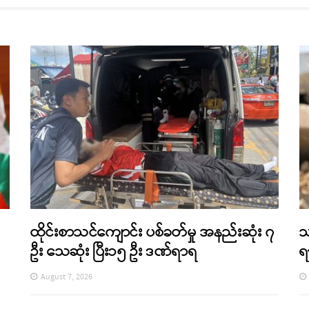
ထိုင်းစာသင်ကျောင်း ပစ်ခတ်မှု အနည်းဆုံး ၇
သ
ဦး သေဆုံး ပြီး၁၅ ဦး ဒဏ်ရာရ
ရ
August 7, 2026