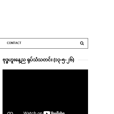
CONTACT
ဗုဒ္ဓဟူးနေ့ည ရုပ်သံသတင်း (၁၃-၅-၂၆)