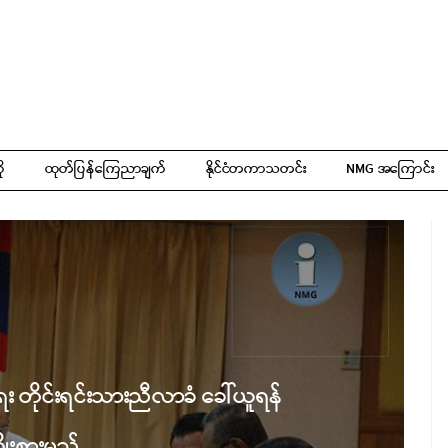
ို
ထုတ်ပြန်ကြေညာချက်
နိုင်ငံတကာသတင်း
NMG အကြောင်း
ေး တိုင်းရင်းသားညီလာခံ ခေါ်ယူရန်
ိုးစားမည်