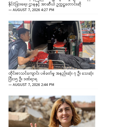
နိုင်ငံခြားရေး ဌာနနှင့် အာဆီယံ ဥက္ကဋ္ဌတောင်းဆို
—
AUGUST 7, 2026 4:27 PM
ထိုင်းစာသင်ကျောင်း ပစ်ခတ်မှု အနည်းဆုံး ၇ ဦး သေဆုံး
ပြီး၁၅ ဦး ဒဏ်ရာရ
—
AUGUST 7, 2026 2:44 PM