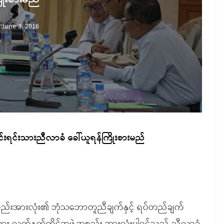
June 3, 2016
ုင်းရင်းသားညီလာခံ ခေါ်ယူရန်ကြိုးစားမည်
့အစည်းအားလုံး၏ ဘုံသဘောတူညီချက်နှင့် ရပ်တည်ချက်