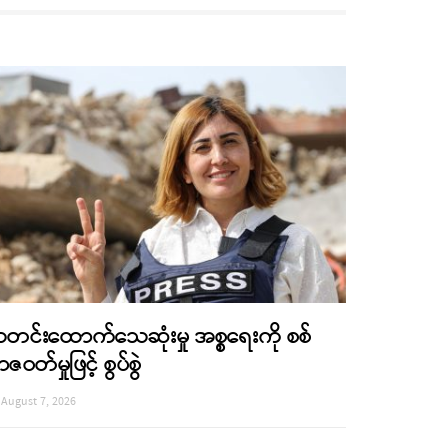
တင်းထောက်သေဆုံးမှု အစ္စရေးကို စစ်
ာဇဝတ်မှုဖြင့် စွပ်စွဲ
August 7, 2026