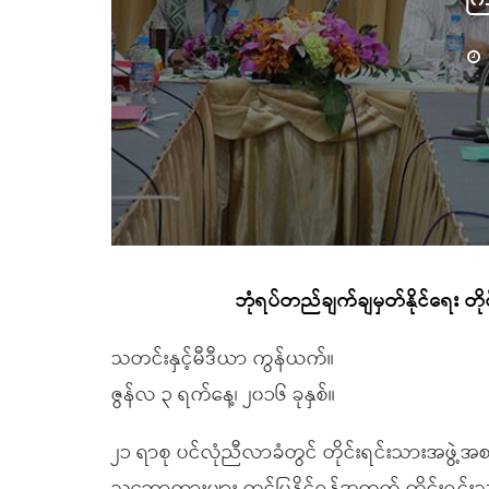
ဘုံရပ်တည်ချက်ချမှတ်နိုင်ရေး တိ
သတင်းနှင့်မီဒီယာ ကွန်ယက်။
ဇွန်လ ၃ ရက်နေ့၊ ၂၀၁၆ ခုနှစ်။
၂၁ ရာစု ပင်လုံညီလာခံတွင် တိုင်းရင်းသားအဖွဲ