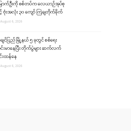
ြောက်ဦးကို စစ်တပ်က လေယာဉ်အုပ်စု
င့် ဗုံးအလုံး ၃၀ ကျော် ကြဲချတိုက်ခိုက်
August 6, 2026
ျင်ပြည် မြို့နယ် ၅ ခုတွင် စစ်ရေး
်းမာနေပြီး တိုက်ပွဲများ ဆက်လက်
ြင်းထန်နေ
August 6, 2026