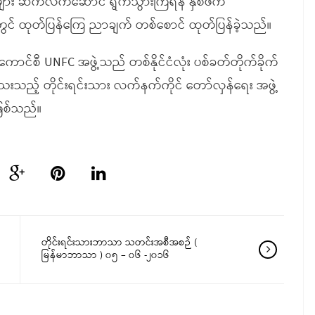
ပ်များ ဆက်လက်ဆောင် ရွက်သွားကြရန် နှစ်ဖက်
် ထုတ်ပြန်ကြေ ညာချက် တစ်စောင် ထုတ်ပြန်ခဲ့သည်။
ောင်စီ UNFC အဖွဲ့သည် တစ်နိုင်ငံလုံး ပစ်ခတ်တိုက်ခိုက်
ေးသည့် တိုင်းရင်းသား လက်နက်ကိုင် တော်လှန်ရေး အဖွဲ့
ုဖြစ်သည်။
တိုင်းရင်းသားဘာသာ သတင်းအစီအစဉ် (
မြန်မာဘာသာ ) ၀၅ – ၀၆ -၂၀၁၆