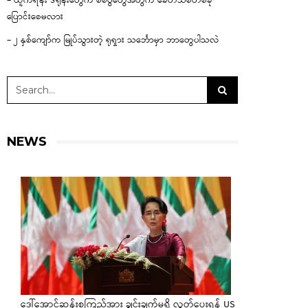
– ယူကရိန်း ဒရုန်းတွေက စစ်ပွဲတွေအတွက် ခေတ်သစ်တစ်ခု
ပြောင်းစေမလား
– ၂ နှစ်ကျော်က မြုပ်သွားတဲ့ ရုရှား သင်္ဘောမှာ ဘာတွေပါသလဲ
NEWS
ဒေါ်အောင်ဆန်းစုကြည်အား ချွင်းချက်မရှိ လွှတ်ပေးရန် US