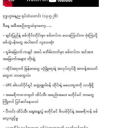
ဗုဒ္ဓဟူးနေ့ည ရုပ်သံသတင်း (၁၃-၅-၂၆)
ဒီနေ့ အစီအစဉ်တွေထဲမှာတော့…..
– ချင်းပြည်နဲ့ စစ်ကိုင်းတိုင်းမှာ စစ်တပ်က လေကြောင်းက ဗုံးကြဲလို့
စစ်သုံ့ပန်းတွေ အပါအဝင် လူသေဆုံး
– ရှမ်းမြောက်-ကချင် အစပ် မဘိမ်းဘက်မှာ စစ်တပ်က အင်အား
အမြောက်အများ တိုးချဲ့
– ထိုင်းရောက် မြန်မာတွေ လုံခြုံရေးနဲ့ အလုပ်လုပ်ဖို့ အကန့်အသတ်
တွေက ဘာတွေလဲ။
– UFC ခါးပတ်ပိုင်ရှင် ဂျော့ရှူဝါဗန် ထိုင်းနဲ့ မလေးရှားကို လာဖို့ရှိ
– အမေရိကား-တရုတ် ထိပ်သီး အစည်းအဝေး မတိုင်ခင် ဘာတွေ
ကြိုတင် ပြင်ဆင်နေသလဲ
– ပီကင်း ထိပ်သီး ဆွေးနွေးပွဲ မတိုင်ခင် ဖိလစ်ပိုင်နဲ့ အမေရိကန် စစ်
လေ့ကျင့်မှု