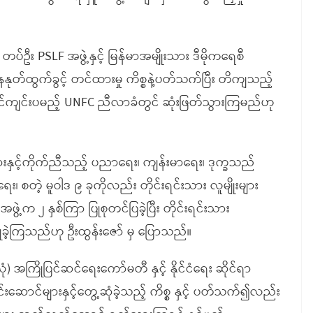
း PSLF အဖွဲ့နှင့် မြန်မာအမျိုးသား ဒီမိုကရေစီ
တ်ထွက်ခွင့် တင်ထားမှု ကိစ္စနဲ့ပတ်သက်ပြီး တိကျသည့်
်လတွင်ကျင်းပမည့် UNFC ညီလာခံတွင် ဆုံးဖြတ်သွားကြမည်ဟု
များနှင့်ကိုက်ညီသည့် ပညာရေး၊ ကျန်းမာရေး၊ ဒုက္ခသည်
စတဲ့ မူဝါဒ ၉ ခုကိုလည်း တိုင်းရင်းသား လူမျိုးများ
ွဲ့က ၂ နှစ်ကြာ ပြုစုတင်ပြခဲ့ပြီး တိုင်းရင်းသား
့ကြသည်ဟု ဦးထွန်းဇော် မှ ပြောသည်။
ံ) အကြိုပြင်ဆင်ရေးကော်မတီ နှင့် နိုင်ငံရေး ဆိုင်ရာ
်းဆောင်များနှင့်တွေ့ဆုံခဲ့သည့် ကိစ္စ နှင့် ပတ်သက်၍လည်း