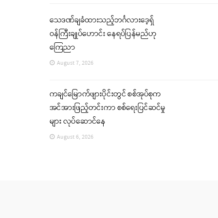
သေဒဏ်ချခံထားသည့်ဘင်္ဂလားဒေ့ရှ်
ဝန်ကြီးချုပ်ဟောင်း နေရပ်ပြန်မည်ဟု
ကြေညာ
August 7, 2026
ကချင်မြောက်ဖျားပိုင်းတွင် စစ်အုပ်စုက
အင်အားဖြည့်တင်းကာ စစ်ရေးပြင်ဆင်မှု
များ လုပ်ဆောင်နေ
August 6, 2026