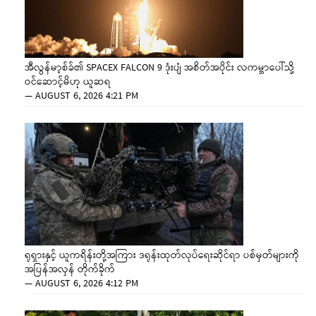
အီလွန်မာ့စ်ခ်၏ SPACEX FALCON 9 ဒုံးပျံ အစိတ်အပိုင်း လကမ္ဘာပေါ်သို့
ဝင်ဆောင့်မိဟု ယူဆရ
—
AUGUST 6, 2026 4:21 PM
ရုရှားနှင့် ယူကရိန်းတို့အကြား ဒရုန်းထုတ်လုပ်ရေးဆိုင်ရာ ပစ်မှတ်များကို
အပြန်အလှန် တိုက်ခိုက်
—
AUGUST 6, 2026 4:12 PM