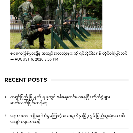
စစ်မက်ဖြစ်ပွားချိန် အကျပ်အတည်းများကို ရင်ဆိုင်နိုင်ရန် ထိုင်ဝမ်ပြင်ဆင်
—
AUGUST 6, 2026 3:56 PM
RECENT POSTS
ကချင်ပြည် မြို့နယ် ၅ ခုတွင် စစ်ရေးတင်းမာနေပြီး တိုက်ပွဲများ
ဆက်လက်ပြင်းထန်နေ
ရေကာတာ ကျိုးပေါက်မှုကြောင့် လေးမျက်နှာမြို့တွင် ပြည်သူသုံးသောင်း
ကျော် ရေဘေးသင့်