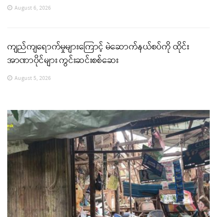
August 6, 2026
ကျည်ကျရောက်မှုများကြောင့် မဲဆောက်နယ်စပ်ကို ထိုင်း
အာဏာပိုင်များ ကွင်းဆင်းစစ်ဆေး
August 5, 2026