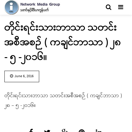
Men
တိုင်းရင်းသားဘာသာ သတင်း
အစီအစဉ် ( ကချင်ဘာသာ ) ၂၈
- ၅ -၂၀၁၆။
June 6, 2016
တိုင်းရင်းသားဘာသာ သတင်းအစီအစဉ် ( ကချင်ဘာသာ )
၂၈ – ၅ -၂၀၁၆။