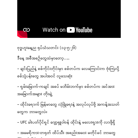
ဗုဒ္ဓဟူးနေ့ည ရုပ်သံသတင်း (၁၃-၅-၂၆)
ဒီနေ့ အစီအစဉ်တွေထဲမှာတော့…..
– ချင်းပြည်နဲ့ စစ်ကိုင်းတိုင်းမှာ စစ်တပ်က လေကြောင်းက ဗုံးကြဲလို့
စစ်သုံ့ပန်းတွေ အပါအဝင် လူသေဆုံး
– ရှမ်းမြောက်-ကချင် အစပ် မဘိမ်းဘက်မှာ စစ်တပ်က အင်အား
အမြောက်အများ တိုးချဲ့
– ထိုင်းရောက် မြန်မာတွေ လုံခြုံရေးနဲ့ အလုပ်လုပ်ဖို့ အကန့်အသတ်
တွေက ဘာတွေလဲ။
– UFC ခါးပတ်ပိုင်ရှင် ဂျော့ရှူဝါဗန် ထိုင်းနဲ့ မလေးရှားကို လာဖို့ရှိ
– အမေရိကား-တရုတ် ထိပ်သီး အစည်းအဝေး မတိုင်ခင် ဘာတွေ