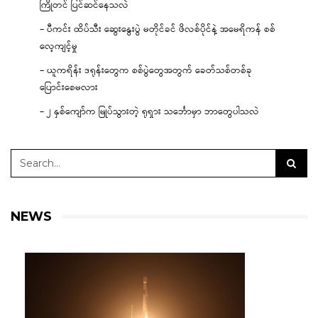
ကြိုတင် ပြင်ဆင်နေသလဲ
– ပီကင်း ထိပ်သီး ဆွေးနွေးပွဲ မတိုင်ခင် ဖိလစ်ပိုင်နဲ့ အမေရိကန် စစ်
လေ့ကျင့်မှု
– ယူကရိန်း ဒရုန်းတွေက စစ်ပွဲတွေအတွက် ခေတ်သစ်တစ်ခု
ပြောင်းစေမလား
– ၂ နှစ်ကျော်က မြုပ်သွားတဲ့ ရုရှား သင်္ဘောမှာ ဘာတွေပါသလဲ
NEWS