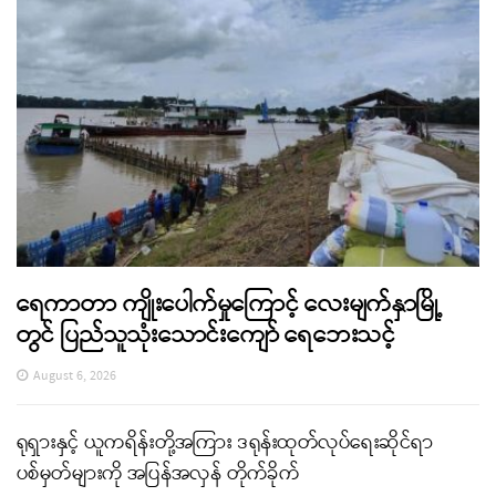
ရေကာတာ ကျိုးပေါက်မှုကြောင့် လေးမျက်နှာမြို့
တွင် ပြည်သူသုံးသောင်းကျော် ရေဘေးသင့်
August 6, 2026
ရုရှားနှင့် ယူကရိန်းတို့အကြား ဒရုန်းထုတ်လုပ်ရေးဆိုင်ရာ
ပစ်မှတ်များကို အပြန်အလှန် တိုက်ခိုက်