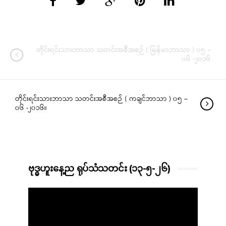
တိုင်းရင်းသားဘာသာ သတင်းအစီအစဉ် ( မြန်မာဘာသာ ) ၀၅ –
၀၆ -၂၀၁၆
တိုင်းရင်းသားဘာသာ သတင်းအစီအစဉ် ( ကချင်ဘာသာ ) ၀၅ –
၀၆ -၂၀၁၆။
ဗုဒ္ဓဟူးနေ့ည ရုပ်သံသတင်း (၁၃-၅-၂၆)