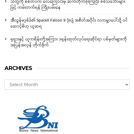
သံတွဲကို စစ်တပ်က လေကြောင်းမှ ဆက်တိုက်ဗုံးကြဲပြီး စစ်သင်္ဘောများ
ဖြင့် ကမ်းတက်ရန် ကြိုးပမ်းနေ
အီလွန်မာ့စ်ခ်၏ SpaceX Falcon 9 ဒုံးပျံ အစိတ်အပိုင်း လကမ္ဘာပေါ်သို့ ဝင်
ဆောင့်မိဟု ယူဆရ
ရုရှားနှင့် ယူကရိန်းတို့အကြား ဒရုန်းထုတ်လုပ်ရေးဆိုင်ရာ ပစ်မှတ်များကို
အပြန်အလှန် တိုက်ခိုက်
ARCHIVES