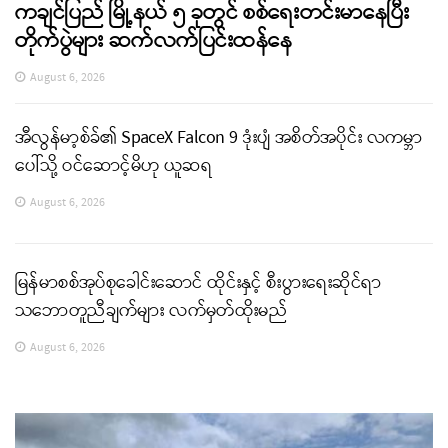
ကချင်ပြည် မြို့နယ် ၅ ခုတွင် စစ်ရေးတင်းမာနေပြီး
တိုက်ပွဲများ ဆက်လက်ပြင်းထန်နေ
August 6, 2026
အီလွန်မာ့စ်ခ်၏ SpaceX Falcon 9 ဒုံးပျံ အစိတ်အပိုင်း လကမ္ဘာ
ပေါ်သို့ ဝင်ဆောင့်မိဟု ယူဆရ
August 6, 2026
မြန်မာစစ်အုပ်စုခေါင်းဆောင် ထိုင်းနှင့် စီးပွားရေးဆိုင်ရာ
သဘောတူညီချက်များ လက်မှတ်ထိုးမည်
August 6, 2026